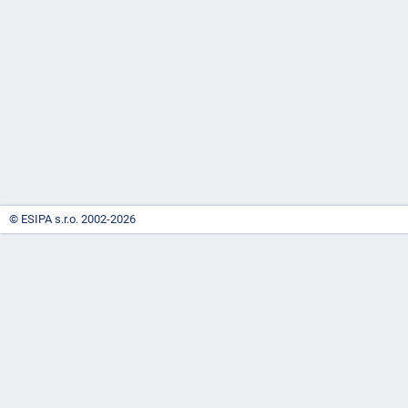
-
náhrady
© ESIPA s.r.o. 2002-2026