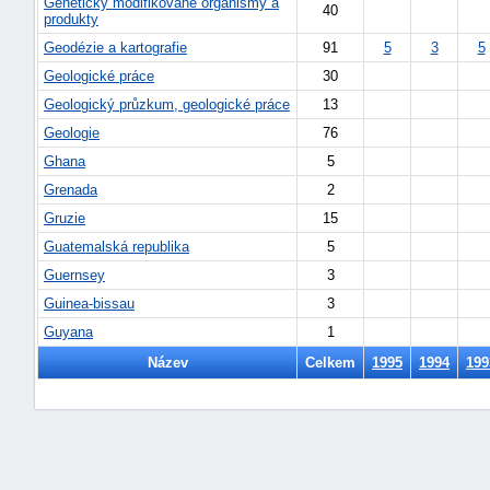
Geneticky modifikované organismy a
40
produkty
Geodézie a kartografie
91
5
3
5
Geologické práce
30
Geologický průzkum, geologické práce
13
Geologie
76
Ghana
5
Grenada
2
Gruzie
15
Guatemalská republika
5
Guernsey
3
Guinea-bissau
3
náhrady
Guyana
1
škody
Název
Celkem
1995
1994
199