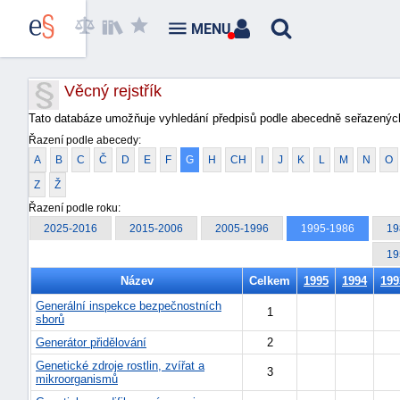
MENU
Věcný rejstřík
Tato databáze umožňuje vyhledání předpisů podle abecedně seřazených
Řazení podle abecedy:
A
B
C
Č
D
E
F
G
H
CH
I
J
K
L
M
N
O
Z
Ž
Řazení podle roku:
2025-2016
2015-2006
2005-1996
1995-1986
19
19
Název
Celkem
1995
1994
199
Generální inspekce bezpečnostních
1
sborů
Generátor přidělování
2
Genetické zdroje rostlin, zvířat a
3
mikroorganismů