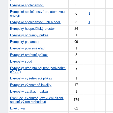
Evropské společenství
5
"náhradě
škod"
Evropské společenství pro atomovou
6
1
energii
Evropské společenství uhlí a oceli
3
1
Evropský hospodářský prostor
24
Evropský ochranný příkaz
1
Evropský parlament
99
Evropský policejní úřad
1
Evropský profesní průkaz
3
Evropský soud
2
Evropský úřad pro boj proti podvodům
2
(OLAF)
Evropský vyšetřovací příkaz
1
Evropsky významné lokality
17
Evropský zatýkací rozkaz
1
Exekuce, exekutoři, exekuční řízení,
174
soudní výkon rozhodnutí
Exekutiva
61