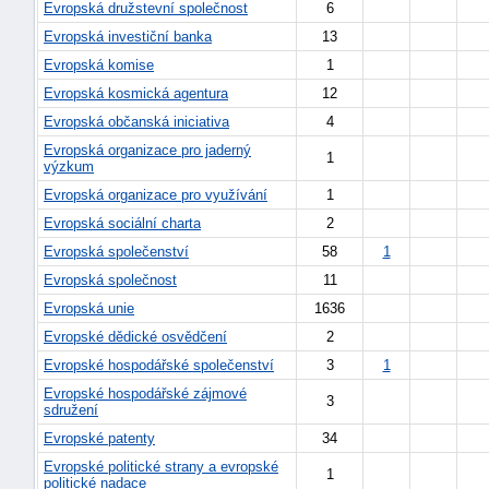
Evropská družstevní společnost
6
Evropská investiční banka
13
Evropská komise
1
Evropská kosmická agentura
12
Evropská občanská iniciativa
4
Evropská organizace pro jaderný
1
výzkum
-
Evropská organizace pro využívání
1
náhrady
Evropská sociální charta
2
Evropská společenství
58
1
Evropská společnost
11
Evropská unie
1636
Evropské dědické osvědčení
2
Evropské hospodářské společenství
3
1
Evropské hospodářské zájmové
3
sdružení
Evropské patenty
34
Evropské politické strany a evropské
1
politické nadace