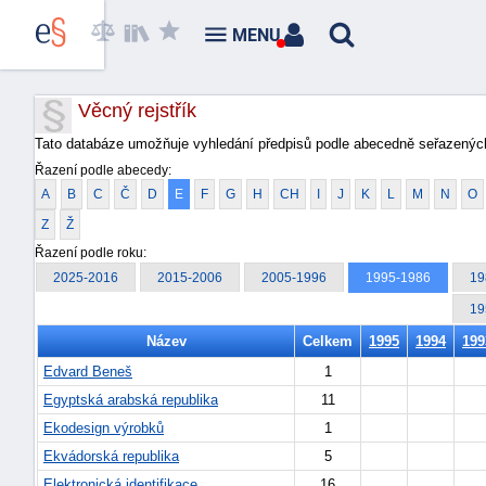
MENU
Věcný rejstřík
Tato databáze umožňuje vyhledání předpisů podle abecedně seřazených
Řazení podle abecedy:
A
B
C
Č
D
E
F
G
H
CH
I
J
K
L
M
N
O
Z
Ž
Řazení podle roku:
2025-2016
2015-2006
2005-1996
1995-1986
19
19
Název
Celkem
1995
1994
199
Edvard Beneš
1
Egyptská arabská republika
11
Ekodesign výrobků
1
Ekvádorská republika
5
Elektronická identifikace
16