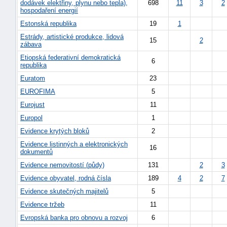
dodávek elektřiny, plynu nebo tepla),
698
11
3
2
hospodaření energií
Estonská republika
19
1
Estrády, artistické produkce, lidová
15
2
zábava
Etiopská federativní demokratická
6
republika
Euratom
23
EUROFIMA
5
Eurojust
11
Europol
1
Evidence krytých bloků
2
Evidence listinných a elektronických
16
dokumentů
Evidence nemovitostí (půdy)
131
2
3
+náhrady
Evidence obyvatel, rodná čísla
189
4
2
7
Evidence skutečných majitelů
5
Evidence tržeb
11
Evropská banka pro obnovu a rozvoj
6