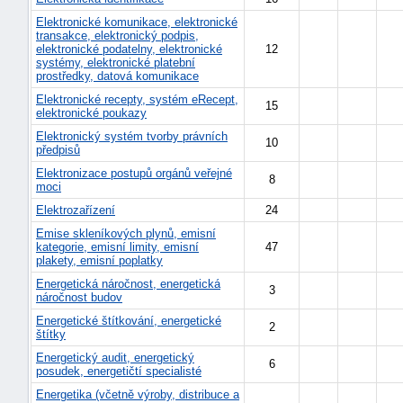
Elektronické komunikace, elektronické
transakce, elektronický podpis,
elektronické podatelny, elektronické
12
systémy, elektronické platební
prostředky, datová komunikace
Elektronické recepty, systém eRecept,
15
elektronické poukazy
Elektronický systém tvorby právních
10
předpisů
Elektronizace postupů orgánů veřejné
8
moci
Elektrozařízení
24
Emise skleníkových plynů, emisní
kategorie, emisní limity, emisní
47
náhrady
plakety, emisní poplatky
škody
Energetická náročnost, energetická
3
náročnost budov
Energetické štítkování, energetické
2
štítky
Energetický audit, energetický
6
posudek, energetičtí specialisté
Energetika (včetně výroby, distribuce a