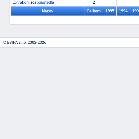
Extrakční rozpouštědla
2
Název
Celkem
1995
1994
199
© ESIPA s.r.o. 2002-2026