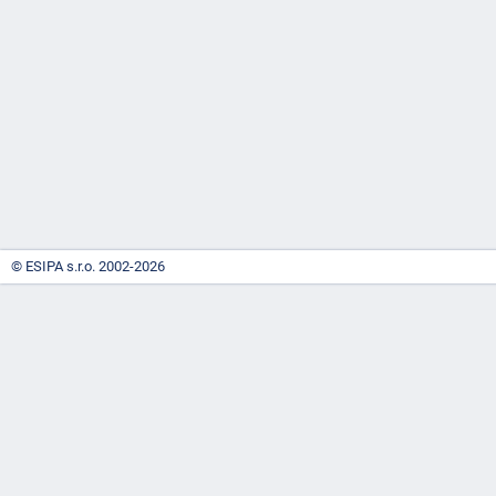
-
náhrady
© ESIPA s.r.o. 2002-2026