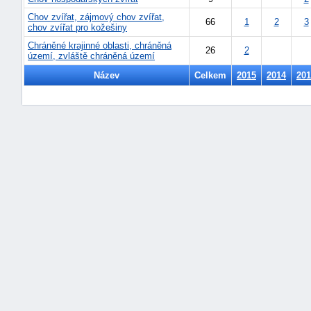
Chov zvířat, zájmový chov zvířat,
66
1
2
3
chov zvířat pro kožešiny
Chráněné krajinné oblasti, chráněná
26
2
území, zvláště chráněná území
Název
Celkem
2015
2014
201
náhrady
škody