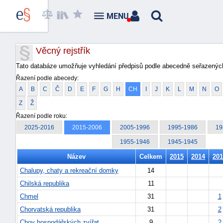
MENU
Věcný rejstřík
Tato databáze umožňuje vyhledání předpisů podle abecedně seřazených
Řazení podle abecedy:
A
B
C
Č
D
E
F
G
H
CH
I
J
K
L
M
N
O
Z
Ž
Řazení podle roku:
2025-2016
2015-2006
2005-1996
1995-1986
19
1955-1946
1945-1945
Název
Celkem
2015
2014
201
Chalupy, chaty a rekreační domky
14
Chilská republika
11
Chmel
31
1
Chorvatská republika
31
2
Chov hospodářských zvířat
9
2