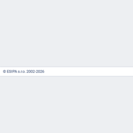
-
náhrady
© ESIPA s.r.o. 2002-2026