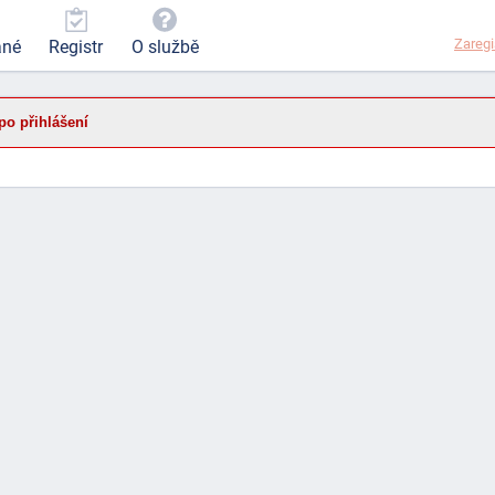
Zaregi
ané
Registr
O službě
po přihlášení