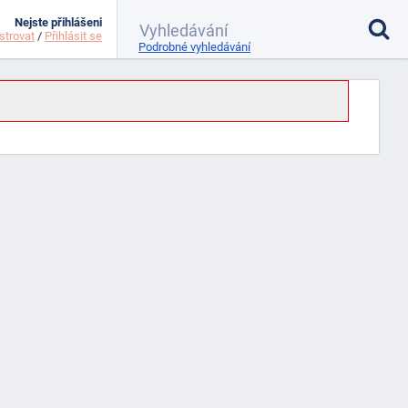
Nejste přihlášeni
strovat
/
Přihlásit se
Podrobné vyhledávání