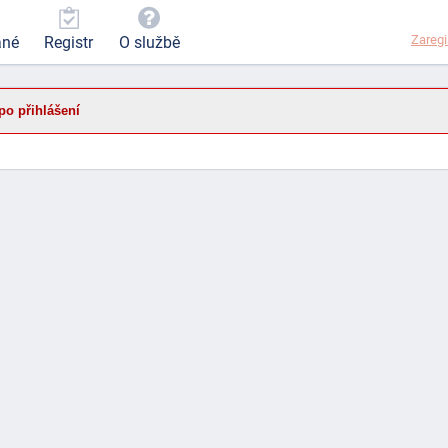
Zaregi
ané
Registr
O službě
po přihlášení