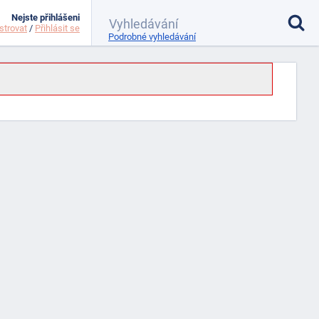
Nejste přihlášeni
strovat
/
Přihlásit se
Podrobné vyhledávání