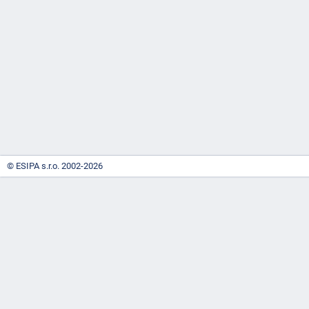
-
náhrady
© ESIPA s.r.o. 2002-2026