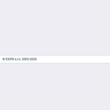
-
náhrady
© ESIPA s.r.o. 2002-2026