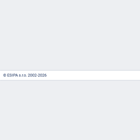
-
náhrady
© ESIPA s.r.o. 2002-2026