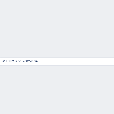
-
náhrady
© ESIPA s.r.o. 2002-2026