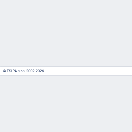
-
náhrady
© ESIPA s.r.o. 2002-2026