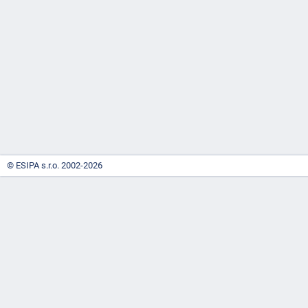
-
náhrady
© ESIPA s.r.o. 2002-2026