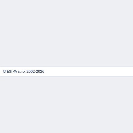
-
náhrady
© ESIPA s.r.o. 2002-2026