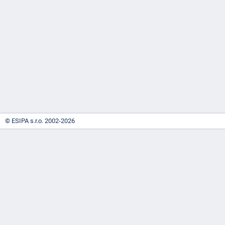
-
náhrady
© ESIPA s.r.o. 2002-2026