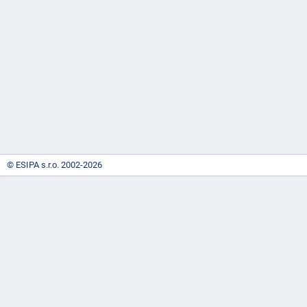
-
náhrady
© ESIPA s.r.o. 2002-2026