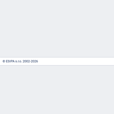
-
náhrady
© ESIPA s.r.o. 2002-2026