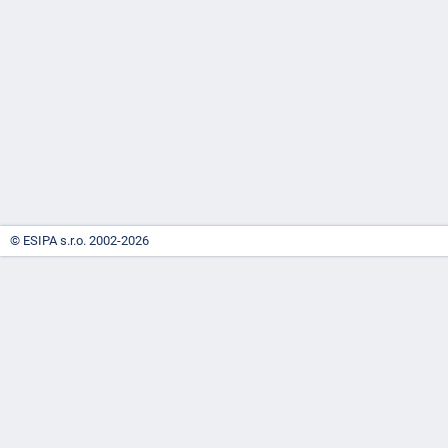
-
náhrady
© ESIPA s.r.o. 2002-2026