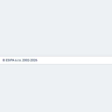
-
náhrady
© ESIPA s.r.o. 2002-2026