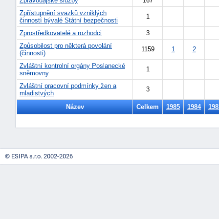
Zpravodajské služby
167
"náhradě
Zpřístupnění svazků vzniklých
1
činností bývalé Státní bezpečnosti
škod"
Zprostředkovatelé a rozhodci
3
Způsobilost pro některá povolání
1159
1
2
(činnosti)
Zvláštní kontrolní orgány Poslanecké
1
sněmovny
Zvláštní pracovní podmínky žen a
3
mladistvých
Název
Celkem
1985
1984
198
© ESIPA s.r.o. 2002-2026