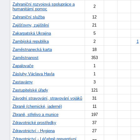
Zahraniční rozvojová spolupráce a
2
humanitární pomoc
Zahraniční služba
12
Zajišťovny, zajištění
21
Zakarpatská Ukrajina
5
Zambijská republika
2
1
Zaměstnanecká karta
18
Zaměstnanost
353
Zapalovače
1
Zásluhy Václava Havla
1
Zastavárny
3
náhrady
Zastupitelské úřady
121
škody
Závodní stravování, stravování vojáků
31
Zbraně (chemické, jaderné)
11
Zbraně, střelivo a munice
197
Zdravotnické prostředky
37
Zdravotnictví - Hygiena
27
Zdravotnictví - Léčebně preventivní