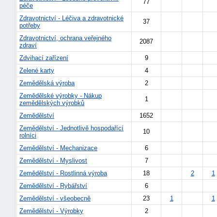
77
péče
Zdravotnictví - Léčiva a zdravotnické
37
potřeby
Zdravotnictví, ochrana veřejného
2087
zdraví
Zdvihací zařízení
9
Zelené karty
4
Zemědělská výroba
2
Zemědělské výrobky - Nákup
1
zemědělských výrobků
Zemědělství
1652
Zemědělství - Jednotlivě hospodařící
10
rolníci
Zemědělství - Mechanizace
6
Zemědělství - Myslivost
7
+náhrady
Zemědělství - Rostlinná výroba
18
2
1
Zemědělství - Rybářství
6
Zemědělství - všeobecně
23
1
1
Zemědělství - Výrobky
2