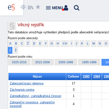
MENU
Věcný rejstřík
Tato databáze umožňuje vyhledání předpisů podle abecedně seřazených
Řazení podle abecedy:
A
B
C
Č
D
E
F
G
H
CH
I
J
K
L
M
N
O
Z
Ž
Řazení podle roku:
2025-2016
2015-2006
2005-1996
1995-1986
19
Název
Celkem
1985
1984
198
Zabezpečovací detence
17
Záchranná centra
3
Zahrádkářství, zahrádkářská činnost
1
Zahraniční investice, zahraniční
4
investoři