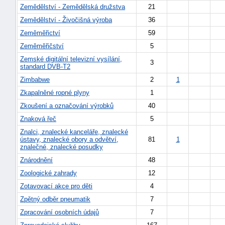
Zemědělství - Zemědělská družstva
21
Zemědělství - Živočišná výroba
36
Zeměměřictví
59
Zeměměřičství
5
Zemské digitální televizní vysílání,
3
standard DVB-T2
Zimbabwe
2
1
-
Zkapalněné ropné plyny
1
náhrady
Zkoušení a označování výrobků
40
Znaková řeč
5
Znalci, znalecké kanceláře, znalecké
ústavy, znalecké obory a odvětví,
81
1
znalečné, znalecké posudky
Znárodnění
48
Zoologické zahrady
12
Zotavovací akce pro děti
4
Zpětný odběr pneumatik
7
Zpracování osobních údajů
7