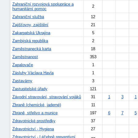
Zahraniční rozvojová spolupráce a
2
humanitární pomoc
Zahraniční služba
12
Zajišťovny, zajištění
21
Zakarpatská Ukrajina
5
Zambijská republika
2
Zaměstnanecká karta
18
Zaměstnanost
353
Zapalovače
1
Zásluhy Václava Havla
1
Zastavárny
3
náhrady
Zastupitelské úřady
121
škody
Závodní stravování, stravování vojáků
31
1
3
1
Zbraně (chemické, jaderné)
11
Zbraně, střelivo a munice
197
6
7
5
Zdravotnické prostředky
37
Zdravotnictví - Hygiena
27
Zdravotnictví - Léčebně preventivní