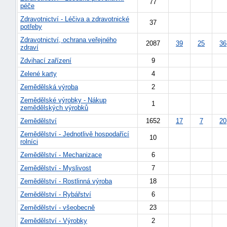
77
péče
Zdravotnictví - Léčiva a zdravotnické
37
potřeby
Zdravotnictví, ochrana veřejného
2087
39
25
36
zdraví
Zdvihací zařízení
9
Zelené karty
4
Zemědělská výroba
2
Zemědělské výrobky - Nákup
1
zemědělských výrobků
Zemědělství
1652
17
7
20
Zemědělství - Jednotlivě hospodařící
10
rolníci
Zemědělství - Mechanizace
6
Zemědělství - Myslivost
7
+náhrady
Zemědělství - Rostlinná výroba
18
Zemědělství - Rybářství
6
Zemědělství - všeobecně
23
Zemědělství - Výrobky
2