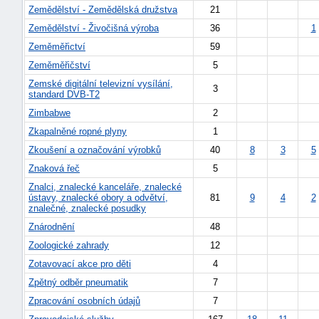
Zemědělství - Zemědělská družstva
21
Zemědělství - Živočišná výroba
36
1
Zeměměřictví
59
Zeměměřičství
5
Zemské digitální televizní vysílání,
3
standard DVB-T2
Zimbabwe
2
-
Zkapalněné ropné plyny
1
náhrady
Zkoušení a označování výrobků
40
8
3
5
Znaková řeč
5
Znalci, znalecké kanceláře, znalecké
ústavy, znalecké obory a odvětví,
81
9
4
2
znalečné, znalecké posudky
Znárodnění
48
Zoologické zahrady
12
Zotavovací akce pro děti
4
Zpětný odběr pneumatik
7
Zpracování osobních údajů
7