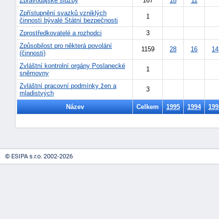
Zpravodajské služby
167
18
11
"náhradě
Zpřístupnění svazků vzniklých
1
činností bývalé Státní bezpečnosti
škod"
Zprostředkovatelé a rozhodci
3
Způsobilost pro některá povolání
1159
28
16
14
(činnosti)
Zvláštní kontrolní orgány Poslanecké
1
sněmovny
Zvláštní pracovní podmínky žen a
3
mladistvých
Název
Celkem
1995
1994
199
© ESIPA s.r.o. 2002-2026