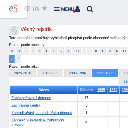
MENU
Věcný rejstřík
Tato databáze umožňuje vyhledání předpisů podle abecedně seřazených
Řazení podle abecedy:
A
B
C
Č
D
E
F
G
H
CH
I
J
K
L
M
N
O
Z
Ž
Řazení podle roku:
2025-2016
2015-2006
2005-1996
1995-1986
19
19
Název
Celkem
1995
1994
199
Zabezpečovací detence
17
Záchranná centra
3
Zahrádkářství, zahrádkářská činnost
1
Zahraniční investice, zahraniční
4
investoři