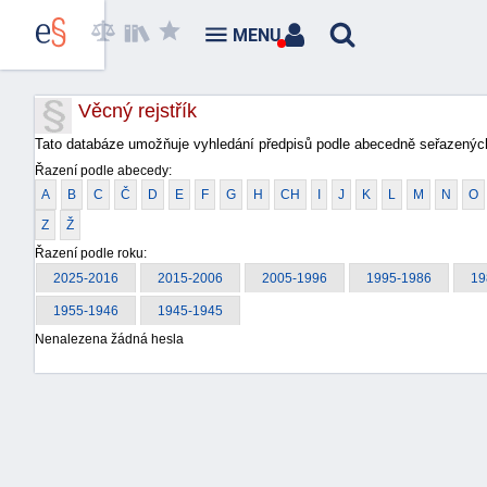
MENU
Věcný rejstřík
Tato databáze umožňuje vyhledání předpisů podle abecedně seřazených
Řazení podle abecedy:
A
B
C
Č
D
E
F
G
H
CH
I
J
K
L
M
N
O
Z
Ž
Řazení podle roku:
2025-2016
2015-2006
2005-1996
1995-1986
19
1955-1946
1945-1945
Nenalezena žádná hesla