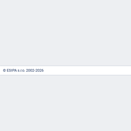
-
náhrady
© ESIPA s.r.o. 2002-2026