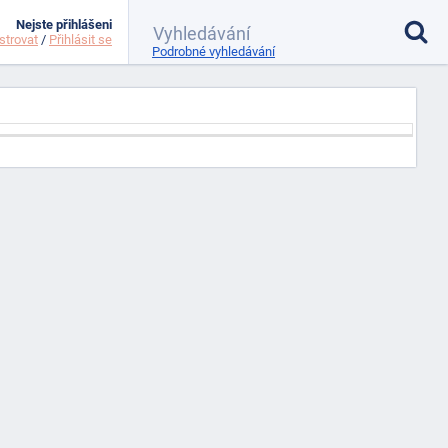
Nejste přihlášeni
strovat
/
Přihlásit se
Podrobné vyhledávání