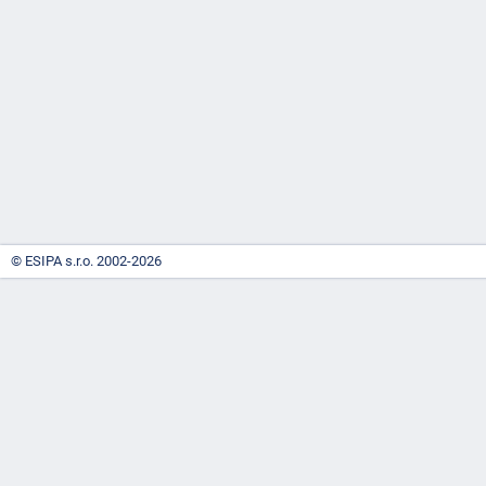
-
náhrady
© ESIPA s.r.o. 2002-2026