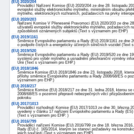
(EU) 2020/204
Prováděcí Nařízení Komise (EU) 2020/204 ze dne 28. listopadu 20
evropské služby elektronického mýtného, minimálním obsahu přehle
mýtného, elektronických rozhraních, požadavcích na prvky interope
(EU) 2020/203
Nařízení Komise V Přenesené Pravomoci (EU) 2020/203 ze dne 28. l
uživatelů evropské služby elektronického mýtného, požadavcích na p
způsobilosti oznámených subjektů (Text s významem pro EHP)
(EU) 2019/1161
Směrnice Evropského parlamentu a Rady (EU) 2019/1161 ze dne 20
o podpoře čistých a energeticky účinných silničních vozidel (Text
(EU) 2019/520
Směrnice Evropského parlamentu a Rady (EU) 2019/520 ze dne 19. b
systémů pro výběr mýtného a usnadnění přeshraniční výměny inform
Unii (Text s významem pro EHP.)
(EU) 2018/1846
Směrnice Komise (EU) 2018/1846 ze dne 23. listopadu 2018, kter
přílohy směrnice Evropského parlamentu a Rady 2008/68/ES o poz
významem pro EHP.)
náhrady
(EU) 2018/217
Směrnice Komise (EU) 2018/217 ze dne 31. ledna 2018, kterou se
škody
2008/68/ES o pozemní přepravě nebezpečných věcí přizpůsobením 
pokroku
(EU) 2017/1013
Prováděcí rozhodnutí Komise (EU) 2017/1013 ze dne 30. března 20
uvedený v článku 17 nařízení Evropského parlamentu a Rady (ES)
(Text s významem pro EHP. )
(EU) 2016/799
Prováděcí nařízení Komise (EU) 2016/799 ze dne 18. března 2016,
Rady (EU) č. 165/2014, kterým se stanoví požadavky na konstrukc
jejich součástí (Text s významem pro EHP)