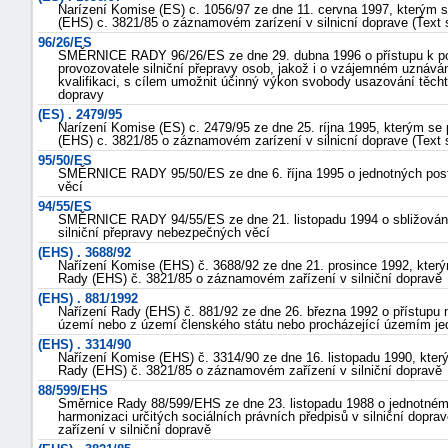
Narízení Komise (ES) c. 1056/97 ze dne 11. cervna 1997, kterým 
(EHS) c. 3821/85 o záznamovém zarízení v silnicní doprave (Tex
96/26/ES
SMĚRNICE RADY 96/26/ES ze dne 29. dubna 1996 o přístupu k povo
provozovatele silniční přepravy osob, jakož i o vzájemném uznává
kvalifikaci, s cílem umožnit účinný výkon svobody usazování těcht
dopravy
(ES) . 2479/95
Narízení Komise (ES) c. 2479/95 ze dne 25. ríjna 1995, kterým se
(EHS) c. 3821/85 o záznamovém zarízení v silnicní doprave (Tex
95/50/ES
SMĚRNICE RADY 95/50/ES ze dne 6. října 1995 o jednotných postu
věcí
94/55/ES
SMĚRNICE RADY 94/55/ES ze dne 21. listopadu 1994 o sbližování 
silniční přepravy nebezpečných věcí
(EHS) . 3688/92
Nařízení Komise (EHS) č. 3688/92 ze dne 21. prosince 1992, kter
Rady (EHS) č. 3821/85 o záznamovém zařízení v silniční dopravě
(EHS) . 881/1992
Nařízení Rady (EHS) č. 881/92 ze dne 26. března 1992 o přístupu na
území nebo z území členského státu nebo procházející územím je
(EHS) . 3314/90
Nařízení Komise (EHS) č. 3314/90 ze dne 16. listopadu 1990, kter
Rady (EHS) č. 3821/85 o záznamovém zařízení v silniční dopravě
88/599/EHS
Směrnice Rady 88/599/EHS ze dne 23. listopadu 1988 o jednotném 
harmonizaci určitých sociálních právních předpisů v silniční dop
zařízení v silniční dopravě