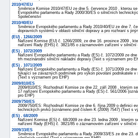
2010/47/EU
Směrnice Komise 2010/47/EU ze dne 5. července 2010 , kterou se
Evropského parlamentu a Rady 2000/30/ES o silničních technickýc
Společenství
2010/40/EU
Směrnice Evropského parlamentu a Rady 2010/40/EU ze dne 7. červ
dopravních systémů v oblasti silniční dopravy a pro rozhraní s j
(EU) . 1266/2009
Nařízení Komise (EU) č. 1266/2009, ze dne 16. prosince 2009 , k
nařízení Rady (EHS) č. 3821/85 o záznamovém zařízení v silničn
(ES) . 1072/2009
-
Nařízení Evropského parlamentu a Rady (ES) č. 1072/2009 ze dne 2
trh mezinárodní silniční nákladní dopravy (Text s významem pro E
náhrady
(ES) . 1071/2009
Nařízení Evropského parlamentu a Rady (ES) č. 1071/2009 ze dne 2
týkající se závazných podmínek pro výkon povolání podnikatele v 
(Text s významem pro EHP)
2009/810/ES
2009/810/ES: Rozhodnutí Komise ze dne 22. září 2008 , kterým se
17 nařízení Evropského parlamentu a Rady (ES) č. 561/2006 (ozn
pro EHP)
2009/750/ES
2009/750/ES: Rozhodnutí Komise ze dne 6. října 2009 o definici ev
technických prvků (oznámeno pod číslem K (2009) 7547) (Text s
(ES) . 68/2009
Nařízení Komise (ES) č. 68/2009 ze dne 23. ledna 2009 , kterým 
nařízení Rady (EHS) č. 3821/85 o záznamovém zařízení v silničn
2009/33/ES
Směrnice Evropského parlamentu a Rady 2009/33/ES ze dne 23. du
silničních vozidel (Text s významem pro EHP)