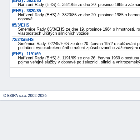
(EHS) . 3821/85
Nařízení Rady (EHS) č. 3821/85 ze dne 20. prosince 1985 o zázna
(EHS) . 3820/85
Nařízení Rady (EHS) č. 3820/85 ze dne 20. prosince 1985 o harmoni
dopravě
85/3/EHS
Směrnice Rady 85/3/EHS ze dne 19. prosince 1984 o hmotnosti, r
vlastnostech určitých silničních vozidel
72/245/EHS
Směrnice Rady 72/245/EHS ze dne 20. června 1972 o sbližování pr
potlačení vysokofrekvenčního rušení způsobovaného zážehovými 
(EHS) . 1191/69
Nařízení Rady (EHS) č. 1191/69 ze dne 26. června 1969 o postupu
pojmu veřejné služby v dopravě po železnici, silnici a vnitrozems
© ESIPA s.r.o. 2002-2026