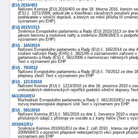
(EU) 2016/403
Nařízení Komise (EU) 2016/403 ze dne 18. března 2016, kterým se
(ES) č. 1071/2009, pokud jde o klasifikaci závažných porušení prav
podnikatele v silniční dopravě, a kterým se mění příloha III směr
významem pro EHP)
(EU) 2015/1513
Směrnice Evropského parlamentu a Rady (EU) 2015/1513 ze dne 9.
jakosti benzinu a motorové nafty a směrnice 2009/28/ES o podpoře 
významem pro EHP)
(EU) . 165/2014
Nařízení Evropského parlamentu a Rady (EU) č. 165/2014 ze dne 4.
zrušení nařízení Rady (EHS) č. 3821/85 o záznamovém zařízení v 
parlamentu a Rady (ES) č. 561/2006 o harmonizaci některých předpis
Text s významem pro EHP
(EU) . 70/2012
Nařízení Evropského parlamentu a Rady (EU) č. 70/2012 ze dne 18.
přepravy zboží Text s významem pro EHP
(EU) . 1213/2010
Nařízení Komise (EU) č. 1213/2010 ze dne 16. prosince 2010 o zav
vnitrostátních elektronických rejstříků podniků silniční dopravy 
661/2010/EU
Rozhodnutí Evropského parlamentu a Rady č. 661/2010/EU ze dne 
rozvoj transevropské dopravní sítě Text s významem pro EHP
+náhrady
(EU) . 581/2010
Nařízení Komise (EU) č. 581/2010 ze dne 1. července 2010 o sta
příslušných údajů z přístroje ve vozidle a z karty řidiče (Text s 
2010/61/EU
Směrnice Komise 2010/61/EU ze dne 2. září 2010 , kterou se příl
2008/68/ES o pozemní přepravě nebezpečných věcí poprvé přizpů
významem pro EHP