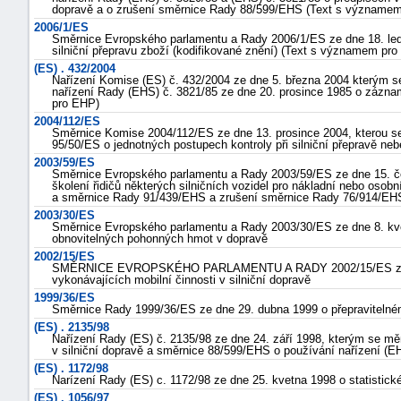
dopravě a o zrušení směrnice Rady 88/599/EHS (Text s významem
2006/1/ES
Směrnice Evropského parlamentu a Rady 2006/1/ES ze dne 18. ledna
silniční přepravu zboží (kodifikované znění) (Text s významem pr
(ES) . 432/2004
Nařízení Komise (ES) č. 432/2004 ze dne 5. března 2004 kterým 
nařízení Rady (EHS) č. 3821/85 ze dne 20. prosince 1985 o zázna
pro EHP)
2004/112/ES
Směrnice Komise 2004/112/ES ze dne 13. prosince 2004, kterou s
95/50/ES o jednotných postupech kontroly při silniční přepravě 
2003/59/ES
Směrnice Evropského parlamentu a Rady 2003/59/ES ze dne 15. če
školení řidičů některých silničních vozidel pro nákladní nebo oso
a směrnice Rady 91/439/EHS a zrušení směrnice Rady 76/914/EH
2003/30/ES
Směrnice Evropského parlamentu a Rady 2003/30/ES ze dne 8. květ
obnovitelných pohonných hmot v dopravě
2002/15/ES
SMĚRNICE EVROPSKÉHO PARLAMENTU A RADY 2002/15/ES ze dne
vykonávajících mobilní činnosti v silniční dopravě
1999/36/ES
Směrnice Rady 1999/36/ES ze dne 29. dubna 1999 o přepravitelné
(ES) . 2135/98
Nařízení Rady (ES) č. 2135/98 ze dne 24. září 1998, kterým se m
v silniční dopravě a směrnice 88/599/EHS o používání nařízení (E
(ES) . 1172/98
Narízení Rady (ES) c. 1172/98 ze dne 25. kvetna 1998 o statistick
(ES) . 1056/97