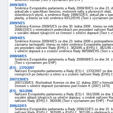
2009/30/ES
"náhradě
Směrnice Evropského parlamentu a Rady 2009/30/ES ze dne 23. d
škod"
pokud jde o specifikaci benzinu, motorové nafty a plynových olej
skleníkových plynů, a směrnice Rady 1999/32/ES, pokud jde o spec
plavby, a kterou se ruší směrnice 93/12/EHS (Text s významem p
2009/5/ES
Směrnice Komise 2009/5/ES ze dne 30. ledna 2009 , kterou se měn
2006/22/ES o minimálních podmínkách pro provedení nařízení Rady
v sociální oblasti týkajících se činností v silniční dopravě (Text
2009/4/ES
Směrnice Komise 2009/4/ES ze dne 23. ledna 2009 o protiopatření
záznamy tachografů, kterou se mění směrnice Evropského parlam
pro provedení nařízení Rady (EHS) č. 3820/85 a (EHS) č. 3821/85 o 
v silniční dopravě a o zrušení směrnice Rady 88/599/EHS (Text 
2008/68/ES
Směrnice Evropského parlamentu a Rady 2008/68/ES ze dne 24. z
(Text s významem pro EHP)
(ES) . 1370/2007
Nařízení Evropského parlamentu a Rady (ES) č. 1370/2007 ze dne 2
cestujících po železnici a silnici a o zrušení nařízení Rady (EHS) 
2007/230/ES
2007/230/ES: Rozhodnutí Komise ze dne 12. dubna 2007 o formuláři 
činností v silniční dopravě (oznámeno pod číslem K (2007) 1470)
(ES) . 561/2006
Nařízení Evropského parlamentu a Rady (ES) č. 561/2006 ze dne 1
sociální oblasti týkajících se silniční dopravy, o změně nařízení 
nařízení Rady (EHS) č. 3820/85 (Text s významem pro EHP) - Pro
2006/22/ES
Směrnice Evropského parlamentu a Rady 2006/22/ES ze dne 15. b
nařízení Rady (EHS) č. 3820/85 a (EHS) č. 3821/85 o předpisech v so