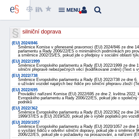
MENU
silniční doprava
(EU) 2024/846
Směrnice Komise v přenesené pravomoci (EU) 2024/846 ze dne 14
parlamentu a Rady 2006/22/ES o minimálních podmínkách pro prove
a směrnice 2002/15/ES, pokud jde o předpisy v sociální oblasti týka
(EU) 2022/1999
Směrnice Evropského parlamentu a Rady (EU) 2022/1999 ze dne 19.
silniční přepravě nebezpečných věcí (kodifikované znění) (Text 
(EU) 2022/738
Směrnice Evropského parlamentu a Rady (EU) 2022/738 ze dne 6.
o užívání vozidel najatých bez řidiče pro silniční přepravu zboží
(EU) 2022/695
Prováděcí nařízení Komise (EU) 2022/695 ze dne 2. května 2022, k
Evropského parlamentu a Rady 2006/22/ES, pokud jde o společný v
podniků
(EU) 2022/362
Směrnice Evropského parlamentu a Rady (EU) 2022/362 ze dne 24.
1999/37/ES a (EU) 2019/520, pokud jde o výběr poplatků pro vozid
(EU) 2020/1057
Směrnice Evropského parlamentu a Rady (EU) 2020/1057 ze dne 15.
o vysílání řidičů v odvětví silniční dopravy, pokud jde o směrnic
2006/22/ES, pokud jde o požadavky na prosazování, a nařízení (E