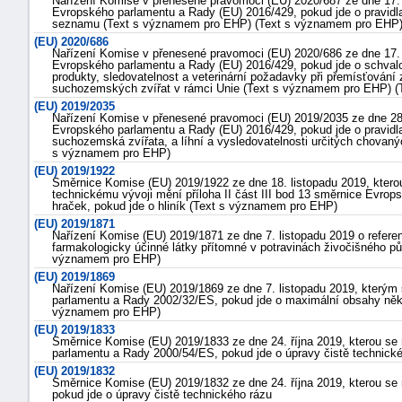
Nařízení Komise v přenesené pravomoci (EU) 2020/687 ze dne 17. 
Evropského parlamentu a Rady (EU) 2016/429, pokud jde o pravidla
seznamu (Text s významem pro EHP) (Text s významem pro EHP
(EU) 2020/686
Nařízení Komise v přenesené pravomoci (EU) 2020/686 ze dne 17. 
Evropského parlamentu a Rady (EU) 2016/429, pokud jde o schvalo
produkty, sledovatelnost a veterinární požadavky při přemísťován
suchozemských zvířat v rámci Unie (Text s významem pro EHP) 
(EU) 2019/2035
Nařízení Komise v přenesené pravomoci (EU) 2019/2035 ze dne 28.
Evropského parlamentu a Rady (EU) 2016/429, pokud jde o pravidla 
suchozemská zvířata, a líhní a vysledovatelnosti určitých chova
-
s významem pro EHP)
(EU) 2019/1922
náhrady
Směrnice Komise (EU) 2019/1922 ze dne 18. listopadu 2019, ktero
technickému vývoji mění příloha II část III bod 13 směrnice Evro
hraček, pokud jde o hliník (Text s významem pro EHP)
(EU) 2019/1871
Nařízení Komise (EU) 2019/1871 ze dne 7. listopadu 2019 o refere
farmakologicky účinné látky přítomné v potravinách živočišného p
významem pro EHP)
(EU) 2019/1869
Nařízení Komise (EU) 2019/1869 ze dne 7. listopadu 2019, kterým 
parlamentu a Rady 2002/32/ES, pokud jde o maximální obsahy někt
významem pro EHP)
(EU) 2019/1833
Směrnice Komise (EU) 2019/1833 ze dne 24. října 2019, kterou se m
parlamentu a Rady 2000/54/ES, pokud jde o úpravy čistě technick
(EU) 2019/1832
Směrnice Komise (EU) 2019/1832 ze dne 24. října 2019, kterou se m
pokud jde o úpravy čistě technického rázu