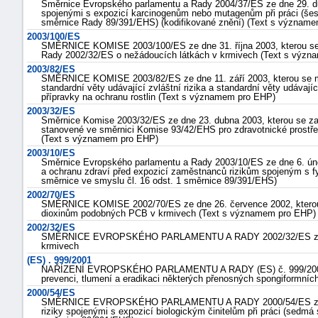
Směrnice Evropského parlamentu a Rady 2004/37/ES ze dne 29. d
spojenými s expozicí karcinogenům nebo mutagenům při práci (šes
směrnice Rady 89/391/EHS) (kodifikované znění) (Text s význam
2003/100/ES
SMĚRNICE KOMISE 2003/100/ES ze dne 31. října 2003, kterou se 
Rady 2002/32/ES o nežádoucích látkách v krmivech (Text s výz
2003/82/ES
SMĚRNICE KOMISE 2003/82/ES ze dne 11. září 2003, kterou se m
standardní věty udávající zvláštní rizika a standardní věty udávají
přípravky na ochranu rostlin (Text s významem pro EHP)
2003/32/ES
Směrnice Komise 2003/32/ES ze dne 23. dubna 2003, kterou se za
stanovené ve směrnici Komise 93/42/EHS pro zdravotnické prostře
(Text s významem pro EHP)
2003/10/ES
Směrnice Evropského parlamentu a Rady 2003/10/ES ze dne 6. ún
a ochranu zdraví před expozicí zaměstnanců rizikům spojeným s fy
směrnice ve smyslu čl. 16 odst. 1 směrnice 89/391/EHS)
2002/70/ES
SMĚRNICE KOMISE 2002/70/ES ze dne 26. července 2002, kterou 
dioxinům podobných PCB v krmivech (Text s významem pro EHP)
2002/32/ES
SMĚRNICE EVROPSKÉHO PARLAMENTU A RADY 2002/32/ES ze dne
krmivech
(ES) . 999/2001
NAŘÍZENÍ EVROPSKÉHO PARLAMENTU A RADY (ES) č. 999/2001 ze 
prevenci, tlumení a eradikaci některých přenosných spongiformních
2000/54/ES
SMĚRNICE EVROPSKÉHO PARLAMENTU A RADY 2000/54/ES ze dne
riziky spojenými s expozicí biologickým činitelům při práci (sedm