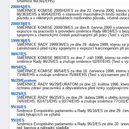
směrnice 89/391/EHS)
2000/42/ES
SMĚRNICE KOMISE 2000/42/ES ze dne 22. června 2000, kterou se
86/363/EHS a 90/642/EHS o stanovení maximálních limitů reziduí pe
původu a v některých produktech rostlinného původu, včetně ovoce 
2000/39/ES
SMĚRNICE KOMISE 2000/39/ES ze dne 8. června 2000 o stanovení
expozice na pracovišti k provedení směrnice Rady 98/24/ES o bez
spojenými s chemickými činiteli používanými při práci (Text s v
1999/38/ES
SMĚRNICE RADY 1999/38/ES ze dne 29. dubna 1999, kterou se p
zaměstnanců před riziky spojenými s expozicí karcinogenům při pr
98/67/ES
SMĚRNICE KOMISE 98/67/ES ze dne 7. září 1998, kterou se měn
směrnice Rady 96/25/ES a zrušuje směrnice 92/87/EHS (Text s 
98/54/ES
SMĚRNICE KOMISE 98/54/ES ze dne 16. července 1998, kterou s
73/46/EHS a zrušuje směrnice 75/84/EHS (Text s významem pro 
96/29/Euratom
SMĚRNICE RADY 96/29/EURATOM ze dne 13. května 1996, kterou 
ochranu zdraví pracovníků a obyvatelstva před riziky vyplývajícími 
96/25/ES
SMĚRNICE RADY 96/25/ES ze dne 29. dubna 1996 o oběhu krmnýc
74/63/EHS, 82/471/EHS a 93/74/EHS a zrušuje směrnice 77/101/
95/16/ES
Směrnice Evropského parlamentu a Rady 95/16/ES ze dne 29. červ
států týkajících se výtahů
95/2/ES
Směrnice Evropského parlamentu a Rady 95/2/ES ze dne 20. února 
než barviva a náhradní sladidla