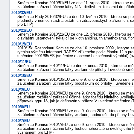
Směrnice Komise 2010/51/EU ze dne 11. srpna 2010 , kterou se 
za účelem zařazení účinné látky N,N -diethyl- m -toluamid do pří
2010/32/EU
Směrnice Rady 2010/32/EU ze dne 10. května 2010 , kterou se pr
předměty v nemocnicích a ostatních zdravotnických zařízeních
pro EHP)
2010/21/EU
Směrnice Komise 2010/21/EU ze dne 12. března 2010 , kterou se 
o zvláštní ustanovení týkající se klothianidinu, thiamethoxamu, fi
2010/15/EU
2010/15/: Rozhodnutí Komise ze dne 16. prosince 2009 , kterým se
rychlou výměnu informací RAPEX zřízeného podle článku 12 a pro
směrnice 2001/95/ES (směrnice o obecné bezpečnosti výrobků) (o
2010/11/EU
Směrnice Komise 2010/11/EU ze dne 9. února 2010 , kterou se m
za účelem zařazení účinné látky warfarin do přílohy I uvedené sm
2010/10/EU
Směrnice Komise 2010/10/EU ze dne 9. února 2010 , kterou se m
za účelem zařazení účinné látky brodifakum do přílohy I uvedené
2010/9/EU
Směrnice Komise 2010/9/EU ze dne 9. února 2010 , kterou se mě
za účelem rozšíření zařazení účinné látky fosfidu hlinitého uvolňuj
přípravek typu 18, jak je definován v příloze V uvedené směrnice
2010/8/EU
Směrnice Komise 2010/8/EU ze dne 9. února 2010 , kterou se mě
za účelem zařazení účinné látky warfarin, sodná sůl, do přílohy 
2010/7/EU
Směrnice Komise 2010/7/EU ze dne 9. února 2010 , kterou se mě
za účelem zařazení účinné látky fosfidu hořečnatého uvolňujícího f
významem pro EHP)