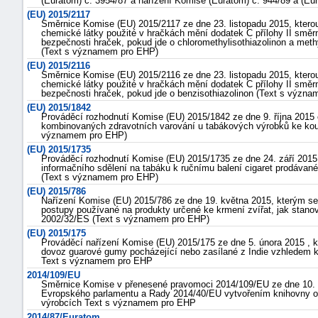
(Euratom) č. 3954/87 a nařízení Komise (Euratom) č. 944/89 a (Eu
(EU) 2015/2117
Směrnice Komise (EU) 2015/2117 ze dne 23. listopadu 2015, kterou 
chemické látky použité v hračkách mění dodatek C přílohy II smě
bezpečnosti hraček, pokud jde o chloromethylisothiazolinon a meth
(Text s významem pro EHP)
(EU) 2015/2116
Směrnice Komise (EU) 2015/2116 ze dne 23. listopadu 2015, kterou 
chemické látky použité v hračkách mění dodatek C přílohy II smě
bezpečnosti hraček, pokud jde o benzisothiazolinon (Text s význ
(EU) 2015/1842
Prováděcí rozhodnutí Komise (EU) 2015/1842 ze dne 9. října 2015 o
kombinovaných zdravotních varování u tabákových výrobků ke kou
významem pro EHP)
(EU) 2015/1735
Prováděcí rozhodnutí Komise (EU) 2015/1735 ze dne 24. září 201
informačního sdělení na tabáku k ručnímu balení cigaret prodáva
(Text s významem pro EHP)
(EU) 2015/786
Nařízení Komise (EU) 2015/786 ze dne 19. května 2015, kterým se d
postupy používané na produkty určené ke krmení zvířat, jak stan
2002/32/ES (Text s významem pro EHP)
(EU) 2015/175
Prováděcí nařízení Komise (EU) 2015/175 ze dne 5. února 2015 , k
dovoz guarové gumy pocházející nebo zasílané z Indie vzhledem k
Text s významem pro EHP
2014/109/EU
Směrnice Komise v přenesené pravomoci 2014/109/EU ze dne 10. říj
Evropského parlamentu a Rady 2014/40/EU vytvořením knihovny ob
výrobcích Text s významem pro EHP
2014/87/Euratom