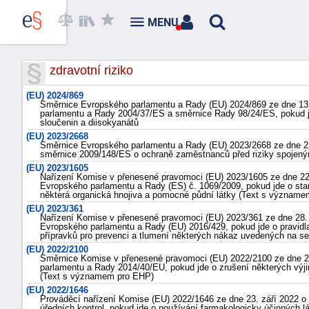
MENU
zdravotní riziko
(EU) 2024/869
Směrnice Evropského parlamentu a Rady (EU) 2024/869 ze dne 13
parlamentu a Rady 2004/37/ES a směrnice Rady 98/24/ES, pokud jd
sloučenin a diisokyanátů
(EU) 2023/2668
Směrnice Evropského parlamentu a Rady (EU) 2023/2668 ze dne 22
směrnice 2009/148/ES o ochraně zaměstnanců před riziky spojenými
(EU) 2023/1605
Nařízení Komise v přenesené pravomoci (EU) 2023/1605 ze dne 22.
Evropského parlamentu a Rady (ES) č. 1069/2009, pokud jde o sta
některá organická hnojiva a pomocné půdní látky (Text s význam
(EU) 2023/361
Nařízení Komise v přenesené pravomoci (EU) 2023/361 ze dne 28. l
Evropského parlamentu a Rady (EU) 2016/429, pokud jde o pravidla 
přípravků pro prevenci a tlumení některých nákaz uvedených na
(EU) 2022/2100
Směrnice Komise v přenesené pravomoci (EU) 2022/2100 ze dne 2
parlamentu a Rady 2014/40/EU, pokud jde o zrušení některých výj
(Text s významem pro EHP)
(EU) 2022/1646
Prováděcí nařízení Komise (EU) 2022/1646 ze dne 23. září 2022 o 
úředních kontrol, pokud jde o používání farmakologicky účinných lá