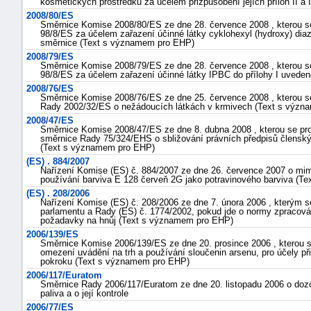
kosmetických prostředků za účelem přizpůsobení jejích příloh II 
2008/80/ES
Směrnice Komise 2008/80/ES ze dne 28. července 2008 , kterou 
98/8/ES za účelem zařazení účinné látky cyklohexyl (hydroxy) diaz
směrnice (Text s významem pro EHP)
2008/79/ES
Směrnice Komise 2008/79/ES ze dne 28. července 2008 , kterou 
98/8/ES za účelem zařazení účinné látky IPBC do přílohy I uved
2008/76/ES
Směrnice Komise 2008/76/ES ze dne 25. července 2008 , kterou s
Rady 2002/32/ES o nežádoucích látkách v krmivech (Text s výz
2008/47/ES
Směrnice Komise 2008/47/ES ze dne 8. dubna 2008 , kterou se pr
směrnice Rady 75/324/EHS o sbližování právních předpisů členský
(Text s významem pro EHP)
(ES) . 884/2007
Nařízení Komise (ES) č. 884/2007 ze dne 26. července 2007 o mim
používání barviva E 128 červeň 2G jako potravinového barviva (
(ES) . 208/2006
Nařízení Komise (ES) č. 208/2006 ze dne 7. února 2006 , kterým se
parlamentu a Rady (ES) č. 1774/2002, pokud jde o normy zpracová
požadavky na hnůj (Text s významem pro EHP)
2006/139/ES
Směrnice Komise 2006/139/ES ze dne 20. prosince 2006 , kterou 
omezení uvádění na trh a používání sloučenin arsenu, pro účely p
pokroku (Text s významem pro EHP)
2006/117/Euratom
Směrnice Rady 2006/117/Euratom ze dne 20. listopadu 2006 o dozo
paliva a o její kontrole
2006/77/ES