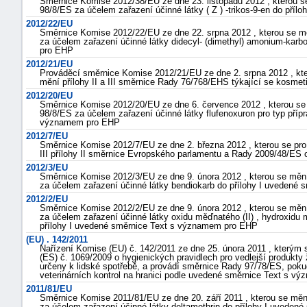
Směrnice Komise 2012/38/EU ze dne 23. listopadu 2012 , kterou 
98/8/ES za účelem zařazení účinné látky ( Z ) -trikos-9-en do př
2012/22/EU
Směrnice Komise 2012/22/EU ze dne 22. srpna 2012 , kterou se 
za účelem zařazení účinné látky didecyl- (dimethyl) amonium-kar
pro EHP
2012/21/EU
Prováděcí směrnice Komise 2012/21/EU ze dne 2. srpna 2012 , kte
mění přílohy II a III směrnice Rady 76/768/EHS týkající se kosm
2012/20/EU
Směrnice Komise 2012/20/EU ze dne 6. července 2012 , kterou s
98/8/ES za účelem zařazení účinné látky flufenoxuron pro typ příp
významem pro EHP
2012/7/EU
Směrnice Komise 2012/7/EU ze dne 2. března 2012 , kterou se pro
III přílohy II směrnice Evropského parlamentu a Rady 2009/48/E
2012/3/EU
Směrnice Komise 2012/3/EU ze dne 9. února 2012 , kterou se mě
za účelem zařazení účinné látky bendiokarb do přílohy I uveden
2012/2/EU
Směrnice Komise 2012/2/EU ze dne 9. února 2012 , kterou se mě
za účelem zařazení účinné látky oxidu měďnatého (II) , hydroxidu 
přílohy I uvedené směrnice Text s významem pro EHP
(EU) . 142/2011
Nařízení Komise (EU) č. 142/2011 ze dne 25. února 2011 , kterým
(ES) č. 1069/2009 o hygienických pravidlech pro vedlejší produkty
určeny k lidské spotřebě, a provádí směrnice Rady 97/78/ES, poku
veterinárních kontrol na hranici podle uvedené směrnice Text s 
2011/81/EU
Směrnice Komise 2011/81/EU ze dne 20. září 2011 , kterou se mě
za účelem zařazení účinné látky deltamethrin do přílohy I uvede