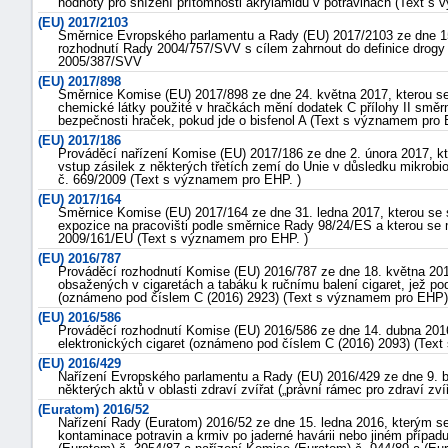
hodnoty pro snížení přítomnosti akrylamidu v potravinách (Text s
(EU) 2017/2103
Směrnice Evropského parlamentu a Rady (EU) 2017/2103 ze dne 15
rozhodnutí Rady 2004/757/SVV s cílem zahrnout do definice drogy 
2005/387/SVV
(EU) 2017/898
Směrnice Komise (EU) 2017/898 ze dne 24. května 2017, kterou se z
chemické látky použité v hračkách mění dodatek C přílohy II smě
bezpečnosti hraček, pokud jde o bisfenol A (Text s významem pro 
(EU) 2017/186
Prováděcí nařízení Komise (EU) 2017/186 ze dne 2. února 2017, kt
vstup zásilek z některých třetích zemí do Unie v důsledku mikrob
č. 669/2009 (Text s významem pro EHP. )
(EU) 2017/164
Směrnice Komise (EU) 2017/164 ze dne 31. ledna 2017, kterou se 
expozice na pracovišti podle směrnice Rady 98/24/ES a kterou s
2009/161/EU (Text s významem pro EHP. )
(EU) 2016/787
Prováděcí rozhodnutí Komise (EU) 2016/787 ze dne 18. května 2016
obsažených v cigaretách a tabáku k ručnímu balení cigaret, jež 
(oznámeno pod číslem C (2016) 2923) (Text s významem pro EHP)
(EU) 2016/586
Prováděcí rozhodnutí Komise (EU) 2016/586 ze dne 14. dubna 201
elektronických cigaret (oznámeno pod číslem C (2016) 2093) (Te
(EU) 2016/429
Nařízení Evropského parlamentu a Rady (EU) 2016/429 ze dne 9. b
některých aktů v oblasti zdraví zvířat („právní rámec pro zdraví z
(Euratom) 2016/52
Nařízení Rady (Euratom) 2016/52 ze dne 15. ledna 2016, kterým se 
kontaminace potravin a krmiv po jaderné havárii nebo jiném případu