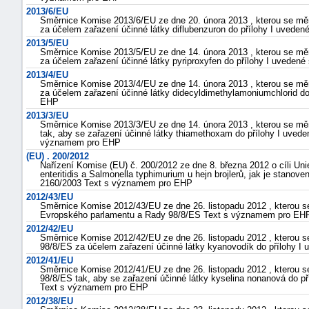
2013/6/EU
Směrnice Komise 2013/6/EU ze dne 20. února 2013 , kterou se m
za účelem zařazení účinné látky diflubenzuron do přílohy I uved
2013/5/EU
Směrnice Komise 2013/5/EU ze dne 14. února 2013 , kterou se m
za účelem zařazení účinné látky pyriproxyfen do přílohy I uvede
2013/4/EU
Směrnice Komise 2013/4/EU ze dne 14. února 2013 , kterou se m
za účelem zařazení účinné látky didecyldimethylamoniumchlorid d
EHP
2013/3/EU
Směrnice Komise 2013/3/EU ze dne 14. února 2013 , kterou se m
tak, aby se zařazení účinné látky thiamethoxam do přílohy I uveden
významem pro EHP
(EU) . 200/2012
Nařízení Komise (EU) č. 200/2012 ze dne 8. března 2012 o cíli U
enteritidis a Salmonella typhimurium u hejn brojlerů, jak je stano
2160/2003 Text s významem pro EHP
2012/43/EU
Směrnice Komise 2012/43/EU ze dne 26. listopadu 2012 , kterou se
Evropského parlamentu a Rady 98/8/ES Text s významem pro EH
2012/42/EU
Směrnice Komise 2012/42/EU ze dne 26. listopadu 2012 , kterou 
98/8/ES za účelem zařazení účinné látky kyanovodík do přílohy 
2012/41/EU
Směrnice Komise 2012/41/EU ze dne 26. listopadu 2012 , kterou 
98/8/ES tak, aby se zařazení účinné látky kyselina nonanová do pří
Text s významem pro EHP
2012/38/EU