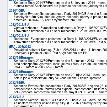
Směrnice Rady 2014/87/Euratom ze dne 8. července 2014 , kterou
stanoví rámec Společenství pro jadernou bezpečnost jaderných zař
2014/40/EU
Směrnice Evropského parlamentu a Rady 2014/40/EU ze dne 3. dub
členských států týkajících se výroby, obchodní úpravy a prodeje t
směrnice 2001/37/ES Text s významem pro EHP
1082/2013/EU
Oprava rozhodnutí Evropského parlamentu a Rady č. 1082/2013/EU 
zdravotních hrozbách a o zrušení rozhodnutí č. 2119/98/ES (Úř. věs
1082/2013/EU
Rozhodnutí Evropského parlamentu a Rady č. 1082/2013/EU ze dne
zdravotních hrozbách a o zrušení rozhodnutí č. 2119/98/ES Text
(EU) . 208/2013
Prováděcí nařízení Komise (EU) č. 208/2013 ze dne 11. března 20
určených k produkci klíčků Text s významem pro EHP
2013/59/Euratom
Směrnice Rady 2013/59/Euratom ze dne 5. prosince 2013 , kterou 
před nebezpečím vystavení ionizujícímu záření a zrušují se směr
97/43/Euratom a 2003/122/Euratom
2013/51/Euratom
Směrnice Rady 2013/51/Euratom ze dne 22. října 2013 , kterou se 
pokud jde o radioaktivní látky ve vodě určené k lidské spotřebě
2013/35/EU
Směrnice Evropského parlamentu a Rady 2013/35/EU ze dne 26. č
bezpečnost a ochranu zdraví před expozicí zaměstnanců rizikům sp
poli) (dvacátá samostatná směrnice ve smyslu čl. 16 odst. 1 smě
2013/7/EU
Směrnice Komise 2013/7/EU ze dne 21. února 2013 , kterou se m
za účelem zařazení účinné látky alkyl (C 12-16 ) dimethylbenzylam
významem pro EHP