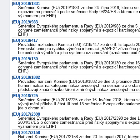
(EU) 2019/1831
"náhradě
Směrnice Komise (EU) 2019/1831 ze dne 24. října 2019, kterou se
expozice na pracovišti podle směrnice Rady 98/24/ES a kterou se
škod"
významem pro EHP)
(EU) 2019/983
Směrnice Evropského parlamentu a Rady (EU) 2019/983 ze dne 5. 
ochraně zaměstnanců před riziky spojenými s expozicí karcinoge
EHP)
(EU) 2019/417
Prováděcí rozhodnutí Komise (EU) 2019/417 ze dne 8. listopadu 2
Evropské unie pro rychlou výměnu informací „RAPEX“ zřízeného p
bezpečnosti výrobků a jeho systému oznamování (oznámeno pod č
(EU) 2019/130
Směrnice Evropského parlamentu a Rady (EU) 2019/130 ze dne 16.
ochraně zaměstnanců před riziky spojenými s expozicí karcinoge
EHP.)
(EU) 2018/1882
Prováděcí nařízení Komise (EU) 2018/1882 ze dne 3. prosince 2018
tlumení nákaz na kategorie nákaz uvedených na seznamu a o stan
představují značné riziko šíření zmíněných nákaz uvedených na 
(EU) 2018/725
Směrnice Komise (EU) 2018/725 ze dne 16. května 2018, kterou s
vývoji mění příloha II část III bod 13 směrnice Evropského parla
jde o chrom VI
(EU) 2017/2398
Směrnice Evropského parlamentu a Rady (EU) 2017/2398 ze dne 12
2004/37/ES o ochraně zaměstnanců před riziky spojenými s expozi
významem pro EHP)
(EU) 2017/2158
Nařízení Komise (EU) 2017/2158 ze dne 20. listopadu 2017, kterým