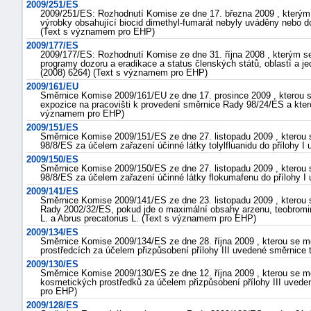
2009/251/ES
2009/251/ES: Rozhodnutí Komise ze dne 17. března 2009 , kterým 
výrobky obsahující biocid dimethyl-fumarát nebyly uváděny nebo 
(Text s významem pro EHP)
2009/177/ES
2009/177/ES: Rozhodnutí Komise ze dne 31. října 2008 , kterým s
programy dozoru a eradikace a status členských států, oblastí a 
(2008) 6264) (Text s významem pro EHP)
2009/161/EU
Směrnice Komise 2009/161/EU ze dne 17. prosince 2009 , kterou s
expozice na pracovišti k provedení směrnice Rady 98/24/ES a kte
významem pro EHP)
2009/151/ES
Směrnice Komise 2009/151/ES ze dne 27. listopadu 2009 , kterou
98/8/ES za účelem zařazení účinné látky tolylfluanidu do přílohy
2009/150/ES
Směrnice Komise 2009/150/ES ze dne 27. listopadu 2009 , kterou
98/8/ES za účelem zařazení účinné látky flokumafenu do přílohy 
2009/141/ES
Směrnice Komise 2009/141/ES ze dne 23. listopadu 2009 , kterou 
Rady 2002/32/ES, pokud jde o maximální obsahy arzenu, teobrominu
L. a Abrus precatorius L. (Text s významem pro EHP)
2009/134/ES
Směrnice Komise 2009/134/ES ze dne 28. října 2009 , kterou se
prostředcích za účelem přizpůsobení přílohy III uvedené směrnic
2009/130/ES
Směrnice Komise 2009/130/ES ze dne 12. října 2009 , kterou se m
kosmetických prostředků za účelem přizpůsobení přílohy III uve
pro EHP)
2009/128/ES