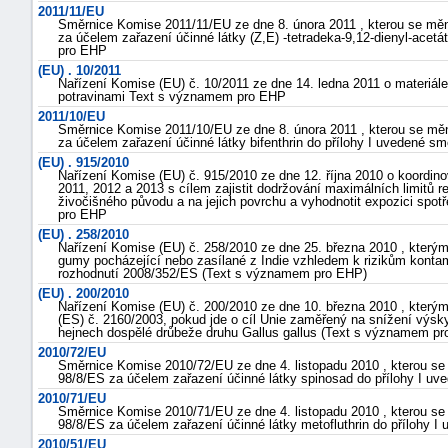
2011/11/EU
Směrnice Komise 2011/11/EU ze dne 8. února 2011 , kterou se mě
za účelem zařazení účinné látky (Z,E) -tetradeka-9,12-dienyl-acet
pro EHP
(EU) . 10/2011
Nařízení Komise (EU) č. 10/2011 ze dne 14. ledna 2011 o materiál
potravinami Text s významem pro EHP
2011/10/EU
Směrnice Komise 2011/10/EU ze dne 8. února 2011 , kterou se m
za účelem zařazení účinné látky bifenthrin do přílohy I uvedené 
(EU) . 915/2010
Nařízení Komise (EU) č. 915/2010 ze dne 12. října 2010 o koordin
2011, 2012 a 2013 s cílem zajistit dodržování maximálních limitů re
živočišného původu a na jejich povrchu a vyhodnotit expozici spot
pro EHP
(EU) . 258/2010
Nařízení Komise (EU) č. 258/2010 ze dne 25. března 2010 , kterým
gumy pocházející nebo zasílané z Indie vzhledem k rizikům kontam
rozhodnutí 2008/352/ES (Text s významem pro EHP)
(EU) . 200/2010
Nařízení Komise (EU) č. 200/2010 ze dne 10. března 2010 , který
(ES) č. 2160/2003, pokud jde o cíl Unie zaměřený na snížení výsk
hejnech dospělé drůbeže druhu Gallus gallus (Text s významem p
2010/72/EU
Směrnice Komise 2010/72/EU ze dne 4. listopadu 2010 , kterou s
98/8/ES za účelem zařazení účinné látky spinosad do přílohy I 
2010/71/EU
Směrnice Komise 2010/71/EU ze dne 4. listopadu 2010 , kterou s
98/8/ES za účelem zařazení účinné látky metofluthrin do přílohy
2010/51/EU