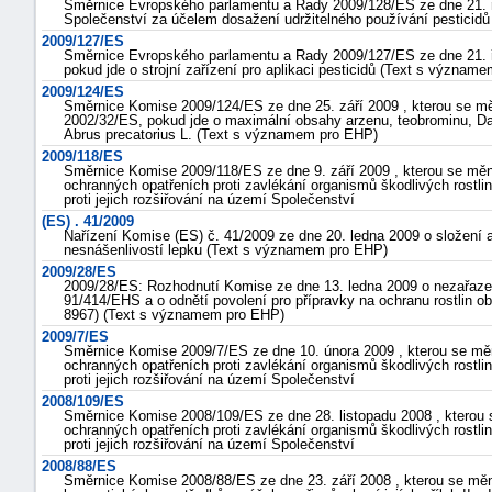
Směrnice Evropského parlamentu a Rady 2009/128/ES ze dne 21. ří
Společenství za účelem dosažení udržitelného používání pesticid
2009/127/ES
Směrnice Evropského parlamentu a Rady 2009/127/ES ze dne 21. ř
pokud jde o strojní zařízení pro aplikaci pesticidů (Text s význam
2009/124/ES
Směrnice Komise 2009/124/ES ze dne 25. září 2009 , kterou se mě
2002/32/ES, pokud jde o maximální obsahy arzenu, teobrominu, Dat
Abrus precatorius L. (Text s významem pro EHP)
2009/118/ES
Směrnice Komise 2009/118/ES ze dne 9. září 2009 , kterou se měn
ochranných opatřeních proti zavlékání organismů škodlivých rostl
proti jejich rozšiřování na území Společenství
(ES) . 41/2009
Nařízení Komise (ES) č. 41/2009 ze dne 20. ledna 2009 o složení 
nesnášenlivostí lepku (Text s významem pro EHP)
2009/28/ES
2009/28/ES: Rozhodnutí Komise ze dne 13. ledna 2009 o nezařazení
91/414/EHS a o odnětí povolení pro přípravky na ochranu rostlin o
8967) (Text s významem pro EHP)
2009/7/ES
Směrnice Komise 2009/7/ES ze dne 10. února 2009 , kterou se mění
ochranných opatřeních proti zavlékání organismů škodlivých rostl
proti jejich rozšiřování na území Společenství
2008/109/ES
Směrnice Komise 2008/109/ES ze dne 28. listopadu 2008 , kterou 
ochranných opatřeních proti zavlékání organismů škodlivých rostl
proti jejich rozšiřování na území Společenství
2008/88/ES
Směrnice Komise 2008/88/ES ze dne 23. září 2008 , kterou se mě