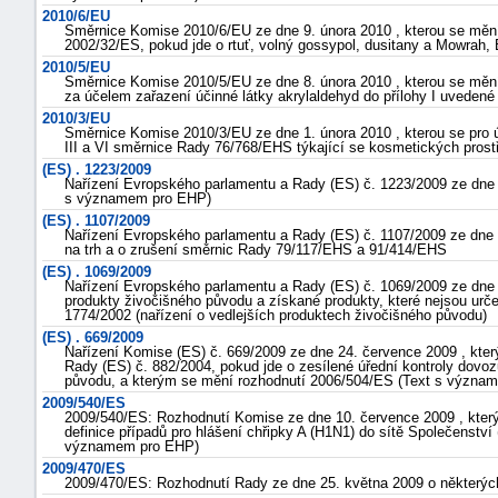
2010/6/EU
Směrnice Komise 2010/6/EU ze dne 9. února 2010 , kterou se mění
2002/32/ES, pokud jde o rtuť, volný gossypol, dusitany a Mowra
2010/5/EU
Směrnice Komise 2010/5/EU ze dne 8. února 2010 , kterou se mě
za účelem zařazení účinné látky akrylaldehyd do přílohy I uvede
2010/3/EU
Směrnice Komise 2010/3/EU ze dne 1. února 2010 , kterou se pro 
III a VI směrnice Rady 76/768/EHS týkající se kosmetických prost
(ES) . 1223/2009
Nařízení Evropského parlamentu a Rady (ES) č. 1223/2009 ze dne 
s významem pro EHP)
(ES) . 1107/2009
Nařízení Evropského parlamentu a Rady (ES) č. 1107/2009 ze dne 21
na trh a o zrušení směrnic Rady 79/117/EHS a 91/414/EHS
(ES) . 1069/2009
Nařízení Evropského parlamentu a Rady (ES) č. 1069/2009 ze dne 21
produkty živočišného původu a získané produkty, které nejsou určen
1774/2002 (nařízení o vedlejších produktech živočišného původu)
(ES) . 669/2009
Nařízení Komise (ES) č. 669/2009 ze dne 24. července 2009 , kte
Rady (ES) č. 882/2004, pokud jde o zesílené úřední kontroly dovoz
původu, a kterým se mění rozhodnutí 2006/504/ES (Text s význa
2009/540/ES
2009/540/ES: Rozhodnutí Komise ze dne 10. července 2009 , kter
definice případů pro hlášení chřipky A (H1N1) do sítě Společenstv
významem pro EHP)
2009/470/ES
2009/470/ES: Rozhodnutí Rady ze dne 25. května 2009 o některých v