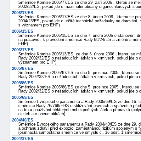
Směrnice Komise 2006/77/ES ze dne 29. září 2006 , kterou se měn
2002/32/ES, pokud jde o maximální obsahy organochlorových slo
2006/17/ES
Směrnice Komise 2006/17/ES ze dne 8. února 2006 , kterou se pr
2004/23/ES, pokud jde o určité technické požadavky na darování, o
s významem pro EHP)
2006/15/ES
Směrnice Komise 2006/15/ES ze dne 7. února 2006 o stanovení d
na pracovišti k provedení směrnice Rady 98/24/ES a změně směr
EHP)
2006/13/ES
Směrnice Komise 2006/13/ES, ze dne 3. února 2006 , kterou se měn
Rady 2002/32/ES o nežádoucích látkách v krmivech, pokud jde o d
významem pro EHP)
2005/87/ES
Směrnice Komise 2005/87/ES ze dne 5. prosince 2005 , kterou se 
Rady 2002/32/ES o nežádoucích látkách v krmivech, pokud jde o 
2005/86/ES
Směrnice Komise 2005/86/ES ze dne 5. prosince 2005 , kterou se 
Rady 2002/32/ES o nežádoucích látkách v krmivech, pokud jde o
2005/69/ES
Směrnice Evropského parlamentu a Rady 2005/69/ES ze dne 16. li
směrnice Rady 76/769/EHS o sbližování právních a správních před
na trh a používání některých nebezpečných látek a přípravků (pol
olejích a v pneumatikách)
2004/40/ES
Směrnice Evropského parlamentu a Rady 2004/40/ES ze dne 29. d
a ochranu zdraví před expozicí zaměstnanců rizikům spojeným s fyzi
(osmnáctá samostatná směrnice ve smyslu čl. 16 odst. 1 směrnic
2004/37/ES