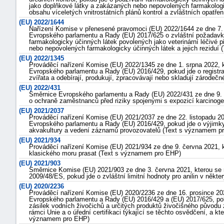
jako doplňkové látky a zakázaných nebo nepovolených farmakologick
obsahu víceletých vnitrostátních plánů kontrol a zvláštních opatře
(EU) 2022/1644
Nařízení Komise v přenesené pravomoci (EU) 2022/1644 ze dne 7. 
Evropského parlamentu a Rady (EU) 2017/625 o zvláštní požadavky
farmakologicky účinných látek povolených jako veterinární léčivé 
nebo nepovolených farmakologicky účinných látek a jejich rezidu
(EU) 2022/1345
Prováděcí nařízení Komise (EU) 2022/1345 ze dne 1. srpna 2022, k
Evropského parlamentu a Rady (EU) 2016/429, pokud jde o registra
zvířata a odebírají, produkují, zpracovávají nebo skladují zárode
(EU) 2022/431
Směrnice Evropského parlamentu a Rady (EU) 2022/431 ze dne 9. 
o ochraně zaměstnanců před riziky spojenými s expozicí karcinog
(EU) 2021/2037
Prováděcí nařízení Komise (EU) 2021/2037 ze dne 22. listopadu 202
Evropského parlamentu a Rady (EU) 2016/429, pokud jde o výjimky z
akvakultury a vedení záznamů provozovatelů (Text s významem p
(EU) 2021/934
náhrady
Prováděcí nařízení Komise (EU) 2021/934 ze dne 9. června 2021, k
klasického moru prasat (Text s významem pro EHP)
škody
(EU) 2021/903
Směrnice Komise (EU) 2021/903 ze dne 3. června 2021, kterou s
2009/48/ES, pokud jde o zvláštní limitní hodnoty pro anilin v něk
(EU) 2020/2236
Prováděcí nařízení Komise (EU) 2020/2236 ze dne 16. prosince 202
Evropského parlamentu a Rady (EU) 2016/429 a (EU) 2017/625, pok
zásilek vodních živočichů a určitých produktů živočišného původu 
rámci Unie a o úřední certifikaci týkající se těchto osvědčení, a k
významem pro EHP)