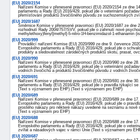
(EU) 2020/2154
Nařízení Komise v přenesené pravomoci (EU) 2020/2154 ze dne 14.
parlamentu a Rady (EU) 2016/429, pokud jde o veterinární požadavk
přemísťování produktů živočišného původu ze suchozemských zví
(EU) 2020/1687
Směrnice Komise v přenesené pravomoci (EU) 2020/1687 ze dne 2.
rozhodnutí Rady 2004/757/SVV, pokud jde o zahrnutí nové psychoakt
methylethoxy)fenyl]methyl]-5-nitro-1H-benzimidazol-1-ethanamin (is
(EU) 2020/999
Prováděcí nařízení Komise (EU) 2020/999 ze dne 9. července 2020,
Evropského parlamentu a Rady (EU) 2016/429, pokud jde o schvalo
produkty a sledovatelnost zárodečných produktů skotu, prasat, ov
(EU) 2020/990
Nařízení Komise v přenesené pravomoci (EU) 2020/990 ze dne 28.
parlamentu a Rady (EU) 2016/429, pokud jde o veterinární požadav
vodních živočichů a produktů živočišného původu z vodních živoč
(EU) 2020/691
Nařízení Komise v přenesené pravomoci (EU) 2020/691 ze dne 30. 
parlamentu a Rady (EU) 2016/429, pokud jde o pravidla týkající se
(Text s významem pro EHP) (Text s významem pro EHP)
(EU) 2020/689
Nařízení Komise v přenesené pravomoci (EU) 2020/689 ze dne 17. 
Evropského parlamentu a Rady (EU) 2016/429, pokud jde o pravidla
+náhrady
prostého nákazy pro některé nákazy uvedené na seznamu a nově 
(Text s významem pro EHP)
(EU) 2020/688
Nařízení Komise v přenesené pravomoci (EU) 2020/688 ze dne 17. 
Evropského parlamentu a Rady (EU) 2016/429, pokud jde o veter
zvířat a násadových vajec v rámci Unie (Text s významem pro E
(EU) 2020/687