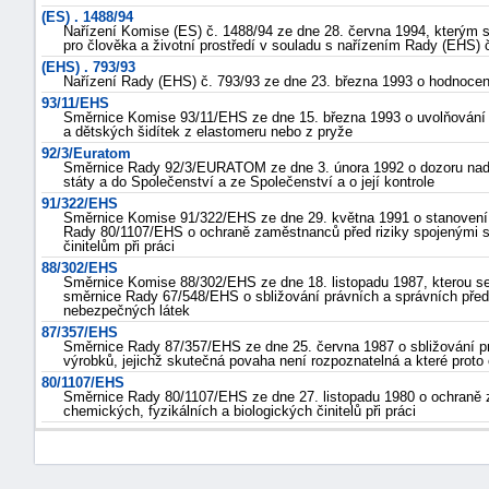
(ES) . 1488/94
Nařízení Komise (ES) č. 1488/94 ze dne 28. června 1994, kterým se
pro člověka a životní prostředí v souladu s nařízením Rady (EHS)
(EHS) . 793/93
Nařízení Rady (EHS) č. 793/93 ze dne 23. března 1993 o hodnocení a
93/11/EHS
Směrnice Komise 93/11/EHS ze dne 15. března 1993 o uvolňování N­
a dětských šidítek z elastomeru nebo z pryže
92/3/Euratom
Směrnice Rady 92/3/EURATOM ze dne 3. února 1992 o dozoru nad 
státy a do Společenství a ze Společenství a o její kontrole
91/322/EHS
Směrnice Komise 91/322/EHS ze dne 29. května 1991 o stanovení
Rady 80/1107/EHS o ochraně zaměstnanců před riziky spojenými s
činitelům při práci
88/302/EHS
Směrnice Komise 88/302/EHS ze dne 18. listopadu 1987, kterou s
směrnice Rady 67/548/EHS o sbližování právních a správních předpi
nebezpečných látek
87/357/EHS
Směrnice Rady 87/357/EHS ze dne 25. června 1987 o sbližování pr
výrobků, jejichž skutečná povaha není rozpoznatelná a které proto 
80/1107/EHS
Směrnice Rady 80/1107/EHS ze dne 27. listopadu 1980 o ochraně z
chemických, fyzikálních a biologických činitelů při práci