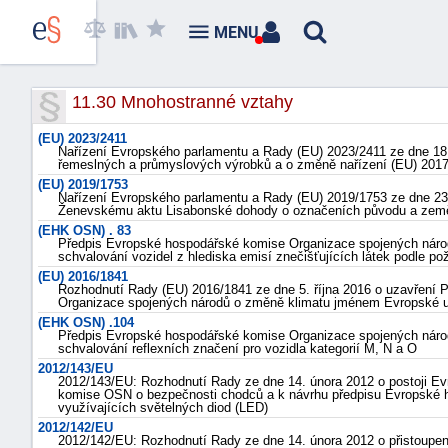
MENU
11.30 Mnohostranné vztahy
(EU) 2023/2411
Nařízení Evropského parlamentu a Rady (EU) 2023/2411 ze dne 18
řemeslných a průmyslových výrobků a o změně nařízení (EU) 2017
(EU) 2019/1753
Nařízení Evropského parlamentu a Rady (EU) 2019/1753 ze dne 23. ř
Ženevskému aktu Lisabonské dohody o označeních původu a zem
(EHK OSN) . 83
Předpis Evropské hospodářské komise Organizace spojených náro
schvalování vozidel z hlediska emisí znečišťujících látek podle p
(EU) 2016/1841
Rozhodnutí Rady (EU) 2016/1841 ze dne 5. října 2016 o uzavření 
Organizace spojených národů o změně klimatu jménem Evropské u
(EHK OSN) .104
Předpis Evropské hospodářské komise Organizace spojených náro
schvalování reflexních značení pro vozidla kategorií M, N a O
2012/143/EU
2012/143/EU: Rozhodnutí Rady ze dne 14. února 2012 o postoji E
komise OSN o bezpečnosti chodců a k návrhu předpisu Evropské 
využívajících světelných diod (LED)
2012/142/EU
2012/142/EU: Rozhodnutí Rady ze dne 14. února 2012 o přistoupe