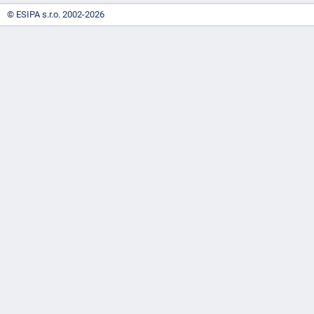
© ESIPA s.r.o. 2002-2026
"náhradě
škod"