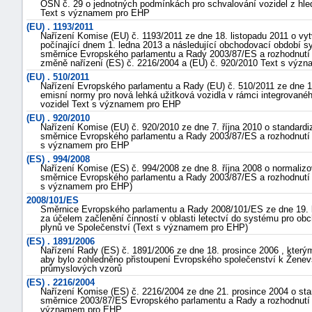
OSN č. 29 o jednotných podmínkách pro schvalování vozidel z hled
Text s významem pro EHP
(EU) . 1193/2011
Nařízení Komise (EU) č. 1193/2011 ze dne 18. listopadu 2011 o vyt
počínající dnem 1. ledna 2013 a následující obchodovací období 
směrnice Evropského parlamentu a Rady 2003/87/ES a rozhodnutí
změně nařízení (ES) č. 2216/2004 a (EU) č. 920/2010 Text s vý
(EU) . 510/2011
Nařízení Evropského parlamentu a Rady (EU) č. 510/2011 ze dne 1
emisní normy pro nová lehká užitková vozidla v rámci integrované
vozidel Text s významem pro EHP
(EU) . 920/2010
Nařízení Komise (EU) č. 920/2010 ze dne 7. října 2010 o standar
směrnice Evropského parlamentu a Rady 2003/87/ES a rozhodnutí
s významem pro EHP
(ES) . 994/2008
Nařízení Komise (ES) č. 994/2008 ze dne 8. října 2008 o normali
směrnice Evropského parlamentu a Rady 2003/87/ES a rozhodnutí
s významem pro EHP)
náhrady
2008/101/ES
Směrnice Evropského parlamentu a Rady 2008/101/ES ze dne 19. l
škody
za účelem začlenění činností v oblasti letectví do systému pro o
plynů ve Společenství (Text s významem pro EHP)
(ES) . 1891/2006
Nařízení Rady (ES) č. 1891/2006 ze dne 18. prosince 2006 , kterým
aby bylo zohledněno přistoupení Evropského společenství k Žen
průmyslových vzorů
(ES) . 2216/2004
Nařízení Komise (ES) č. 2216/2004 ze dne 21. prosince 2004 o st
směrnice 2003/87/ES Evropského parlamentu a Rady a rozhodnutí
významem pro EHP