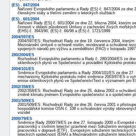
(ES) . 847/2004
Nařízení Evropského parlamentu a Rady (ES) č. 847/2004 ze dne 
členskými státy a třetími zeměmi o leteckých službách
(ES) . 601/2004
Nařízení Rady (ES) č. 601/2004 ze dne 22. března 2004, kterým se 
činnosti v oblasti působnosti Úmluvy o zachování živých mořských 
(EHS) č. 3943/90, (ES) č. 66/98 a (ES) č. 1721/1999
2004/597/ES
2004/597/ES: Rozhodnutí Rady ze dne 19. července 2004, kterým s
Mezinárodní úmluvě o ochraně rostlin, revidované a schválené rez
spojených národů pro výživu a zemědělství (FAO) v listopadu 1997
280/2004/ES
Rozhodnutí Evropského parlamentu a Rady č. 280/2004/ES ze dne
skleníkových plynů ve Společenství a provádění Kjótského protoko
2004/101/ES
Směrnice Evropského parlamentu a Rady 2004/101/ES ze dne 27. ří
mechanismy Kjótského protokolu mění směrnice 2003/87/ES o vyt
emise skleníkových plynů ve SpolečenstvíText s významem pro 
2002/358/ES
2002/358/ES: Rozhodnutí Rady ze dne 25. dubna 2002 o schválen
změně klimatu jménem Evropského společenství a o společném pln
2001/509/ES
+náhrady
2001/509/ES: Rozhodnutí Rady ze dne 26. června 2001 o přistoup
hospodářské komise OSN č. 108 o schvalování výroby obnovených 
vozidel
2000/79/ES
Směrnice Rady 2000/79/ES ze dne 27. listopadu 2000 o Evropské d
pracovníků v civilním letectví uzavřené mezi Sdružením evropskýc
pracovníků v dopravě (ETF) , Evropským sdružením technických 
leteckých společností (ERA) a Mezinárodním sdružením leteckýc