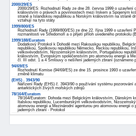
2000/29/ES
2000/29/ES: Rozhodnutí Rady ze dne 28. června 1999 o uzavření 
královstvím o právech a povinnostech mezi Irskem a Spojeným král
straně a Islandskou republikou a Norským královstvím na straně d
vztahují na tyto státy
1999/800/ES
Rozhodnutí Rady (1999/800/ES) ze dne 22. října 1999 o uzavření P
rozmanitosti ve Středomoří a o přijetí příloh uvedeného protokolu 
1999/188/Euratom
Dodatkový Protokol k Dohodě mezi Rakouskou republikou, Belgic
republikou, Spolkovou republikou Německo, Řeckou republikou, Ir
-
velkovévodstvím, Nizozemským královstvím, Portugalskou republ
královstvím, Evropským společenstvím pro atomovou energii a Mez
náhrady
čl. III odst. 1 a 4 Smlouvy o nešíření jaderných zbraní (oznámen
94/69/ES
Rozhodnutí Komise (94/69/ES) ze dne 15. prosince 1993 o uzavř
změně klimatu
(EHS) . 3943/90
Nařízení Rady (EHS) č. 3943/90 o používání systému pozorování a
antarktických živých mořských zdrojů
78/164/Euratom
78/164/Euratom: Dohoda mezi Belgickým královstvím, Dánským kr
Italskou republikou, Lucemburským velkovévodstvím, Nizozemský
atomovou energii a Mezinárodní agenturou pro atomovou energii o pr
jaderných zbraní - Protokol