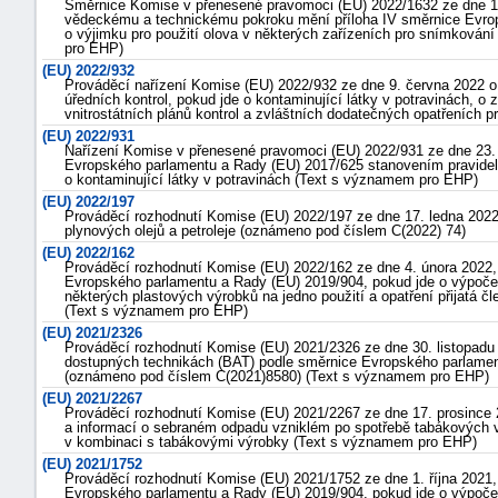
Směrnice Komise v přenesené pravomoci (EU) 2022/1632 ze dne 12.
vědeckému a technickému pokroku mění příloha IV směrnice Evro
o výjimku pro použití olova v některých zařízeních pro snímkov
pro EHP)
(EU) 2022/932
Prováděcí nařízení Komise (EU) 2022/932 ze dne 9. června 2022 o 
úředních kontrol, pokud jde o kontaminující látky v potravinách, 
vnitrostátních plánů kontrol a zvláštních dodatečných opatřeních 
(EU) 2022/931
Nařízení Komise v přenesené pravomoci (EU) 2022/931 ze dne 23. 
Evropského parlamentu a Rady (EU) 2017/625 stanovením pravidel 
o kontaminující látky v potravinách (Text s významem pro EHP)
(EU) 2022/197
Prováděcí rozhodnutí Komise (EU) 2022/197 ze dne 17. ledna 2022
plynových olejů a petroleje (oznámeno pod číslem C(2022) 74)
(EU) 2022/162
Prováděcí rozhodnutí Komise (EU) 2022/162 ze dne 4. února 2022, 
Evropského parlamentu a Rady (EU) 2019/904, pokud jde o výpočet
některých plastových výrobků na jedno použití a opatření přijatá 
(Text s významem pro EHP)
(EU) 2021/2326
Prováděcí rozhodnutí Komise (EU) 2021/2326 ze dne 30. listopadu 
dostupných technikách (BAT) podle směrnice Evropského parlamen
(oznámeno pod číslem C(2021)8580) (Text s významem pro EHP)
(EU) 2021/2267
Prováděcí rozhodnutí Komise (EU) 2021/2267 ze dne 17. prosince 2
a informací o sebraném odpadu vzniklém po spotřebě tabákových výro
v kombinaci s tabákovými výrobky (Text s významem pro EHP)
(EU) 2021/1752
Prováděcí rozhodnutí Komise (EU) 2021/1752 ze dne 1. října 2021,
Evropského parlamentu a Rady (EU) 2019/904, pokud jde o výpočet