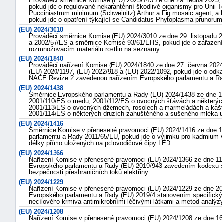
Prováděcí směrnice Komise (EU) 2025/145 ze dne 29. ledna 2025,
pokud jde o regulované nekaranténní škodlivé organismy pro Unii To
Pucciniastrum minimum (Schweinitz) Arthur a Fig mosaic agent, a 
pokud jde o opatření týkající se Candidatus Phytoplasma prunoru
(EU) 2024/3010
Prováděcí směrnice Komise (EU) 2024/3010 ze dne 29. listopadu 
a 2002/57/ES a směrnice Komise 93/61/EHS, pokud jde o zařazení 
rozmnožovacím materiálu rostlin na seznamy
(EU) 2024/1840
Prováděcí nařízení Komise (EU) 2024/1840 ze dne 27. června 202
(EU) 2020/1197, (EU) 2022/918 a (EU) 2022/1092, pokud jde o odkaz
NACE Revize 2 zavedenou nařízením Evropského parlamentu a Ra
(EU) 2024/1438
Směrnice Evropského parlamentu a Rady (EU) 2024/1438 ze dne 1
2001/110/ES o medu, 2001/112/ES o ovocných šťávách a některých
2001/113/ES o ovocných džemech, rosolech a marmeládách a kašt
2001/114/ES o některých druzích zahuštěného a sušeného mléka u
(EU) 2024/1416
Směrnice Komise v přenesené pravomoci (EU) 2024/1416 ze dne 1
parlamentu a Rady 2011/65/EU, pokud jde o výjimku pro kadmium 
náhrady
délky přímo uložených na polovodičové čipy LED
škody
(EU) 2024/1366
Nařízení Komise v přenesené pravomoci (EU) 2024/1366 ze dne 11.
Evropského parlamentu a Rady (EU) 2019/943 zavedením kodexu sí
bezpečnosti přeshraničních toků elektřiny
(EU) 2024/1229
Nařízení Komise v přenesené pravomoci (EU) 2024/1229 ze dne 20.
Evropského parlamentu a Rady (EU) 2019/4 stanovením specifick
necílového krmiva antimikrobními léčivými látkami a metod analýzy
(EU) 2024/1208
Nařízení Komise v přenesené pravomoci (EU) 2024/1208 ze dne 16