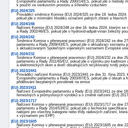
Evropského parlamentu a Rady 2000/14/ES, pokud jde o metody m
k použití ve venkovním prostoru a šířeného vzduchem
(EU) 2024/325
Prováděcí směrnice Komise (EU) 2024/325 ze dne 19. ledna 2024, 
pokud jde o minimální hloubku označení palných zbraní a hlavních 
(EU) 2024/248
Nařízení Komise (EU) 2024/248 ze dne 16. ledna 2024, kterým se 
a Rady 2002/46/ES, pokud jde o hydroxid-adipát-vinan železitý pou
(EU) 2024/242
Směrnice Komise v přenesené pravomoci (EU) 2024/242 ze dne 27.
parlamentu a Rady 2009/43/ES, pokud jde o aktualizaci seznamu p
s aktualizovaným Společným vojenským seznamem Evropské unie 
(EU) 2024/232
Směrnice Komise v přenesené pravomoci (EU) 2024/232 ze dne 25.
parlamentu a Rady 2011/65/EU, pokud jde o výjimku pro kadmium a 
a elektronických oken a dveří obsahujících recyklovaný tvrdý polyv
(EU) 2023/2441
Prováděcí nařízení Komise (EU) 2023/2441 ze dne 31. října 2023, k
Evropského parlamentu a Rady 2003/87/ES, pokud jde o obsah a for
přidělování bezplatných povolenek na emise
(EU) 2023/2411
Nařízení Evropského parlamentu a Rady (EU) 2023/2411 ze dne 18
řemeslných a průmyslových výrobků a o změně nařízení (EU) 2017
+náhrady
(EU) 2023/1717
Nařízení Komise v přenesené pravomoci (EU) 2023/1717 ze dne 2
parlamentu a Rady 2014/53/EU, pokud jde o technické specifikace 
nabíjení pro všechny kategorie nebo třídy rádiových zařízení, kter
s významem pro EHP)
(EU) 2023/1605
Nařízení Komise v přenesené pravomoci (EU) 2023/1605 ze dne 22.