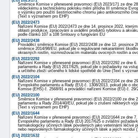
(EU) 2023/171
Směrnice Komise v přenesené pravomoci (EU) 2023/171 ze dne 28. 
"náhradě
vědeckému a technickému pokroku mění příloha III směrnice Evro
o výjimku pro použití šestimocného chromu jako antikorozního čin
škod"
(Text s významem pro EHP)
(EU) 2022/2473
Nařízení Komise (EU) 2022/2473 ze dne 14. prosince 2022, kterým 
oblasti produkce, zpracování a uvádění produktů rybolovu a akvakult
podle článků 107 a 108 Smlouvy o fungování EU
(EU) 2022/2438
Prováděcí směrnice Komise (EU) 2022/2438 ze dne 12. prosince 2
směrnice 2014/98/EU, pokud jde o regulované nekaranténní škodli
okrasných rostlin, rozmnožovacím materiálu ovocných rostlin a ov
(EU) 2022/2292
Nařízení Komise v přenesené pravomoci (EU) 2022/2292 ze dne 6. 
parlamentu a Rady (EU) 2017/625, pokud jde o požadavky na vstup 
a určitého zboží určeného k lidské spotřebě do Unie (Text s výz
(EU) 2022/2104
Nařízení Komise v přenesené pravomoci (EU) 2022/2104 ze dne 29.
Evropského parlamentu a Rady (EU) č. 1308/2013, pokud jde o obcho
Komise (EHS) č. 2568/91 a prováděcí nařízení Komise (EU) č. 29/
(EU) 2022/2100
Směrnice Komise v přenesené pravomoci (EU) 2022/2100 ze dne 2
parlamentu a Rady 2014/40/EU, pokud jde o zrušení některých výj
(Text s významem pro EHP)
(EU) 2022/1644
Nařízení Komise v přenesené pravomoci (EU) 2022/1644 ze dne 7. 
Evropského parlamentu a Rady (EU) 2017/625 o zvláštní požadavky
farmakologicky účinných látek povolených jako veterinární léčivé 
nebo nepovolených farmakologicky účinných látek a jejich rezidu
(EU) 2022/1632