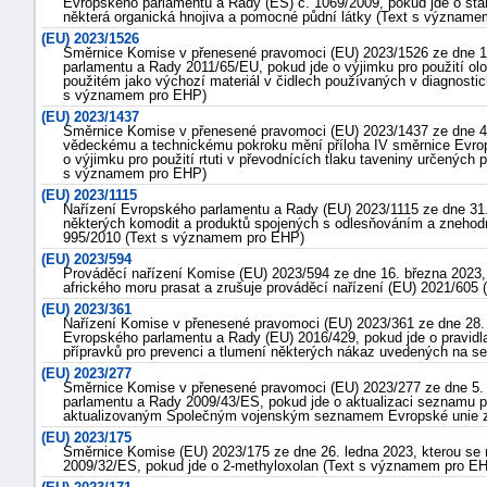
Evropského parlamentu a Rady (ES) č. 1069/2009, pokud jde o sta
některá organická hnojiva a pomocné půdní látky (Text s význam
(EU) 2023/1526
Směrnice Komise v přenesené pravomoci (EU) 2023/1526 ze dne 1
parlamentu a Rady 2011/65/EU, pokud jde o výjimku pro použití olov
použitém jako výchozí materiál v čidlech používaných v diagnostick
s významem pro EHP)
(EU) 2023/1437
Směrnice Komise v přenesené pravomoci (EU) 2023/1437 ze dne 4. 
vědeckému a technickému pokroku mění příloha IV směrnice Evro
o výjimku pro použití rtuti v převodnících tlaku taveniny určených 
s významem pro EHP)
-
(EU) 2023/1115
Nařízení Evropského parlamentu a Rady (EU) 2023/1115 ze dne 31.
náhrady
některých komodit a produktů spojených s odlesňováním a znehodn
995/2010 (Text s významem pro EHP)
(EU) 2023/594
Prováděcí nařízení Komise (EU) 2023/594 ze dne 16. března 2023, 
afrického moru prasat a zrušuje prováděcí nařízení (EU) 2021/60
(EU) 2023/361
Nařízení Komise v přenesené pravomoci (EU) 2023/361 ze dne 28. l
Evropského parlamentu a Rady (EU) 2016/429, pokud jde o pravidla 
přípravků pro prevenci a tlumení některých nákaz uvedených na
(EU) 2023/277
Směrnice Komise v přenesené pravomoci (EU) 2023/277 ze dne 5. 
parlamentu a Rady 2009/43/ES, pokud jde o aktualizaci seznamu p
aktualizovaným Společným vojenským seznamem Evropské unie z
(EU) 2023/175
Směrnice Komise (EU) 2023/175 ze dne 26. ledna 2023, kterou se
2009/32/ES, pokud jde o 2-methyloxolan (Text s významem pro E