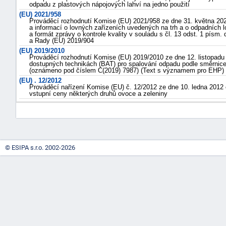
odpadu z plastových nápojových lahví na jedno použití
(EU) 2021/958
Prováděcí rozhodnutí Komise (EU) 2021/958 ze dne 31. května 2021
a informací o lovných zařízeních uvedených na trh a o odpadních 
a formát zprávy o kontrole kvality v souladu s čl. 13 odst. 1 písm.
a Rady (EU) 2019/904
(EU) 2019/2010
Prováděcí rozhodnutí Komise (EU) 2019/2010 ze dne 12. listopadu 
dostupných technikách (BAT) pro spalování odpadu podle směrni
(oznámeno pod číslem C(2019) 7987) (Text s významem pro EHP)
(EU) . 12/2012
Prováděcí nařízení Komise (EU) č. 12/2012 ze dne 10. ledna 2012 
vstupní ceny některých druhů ovoce a zeleniny
© ESIPA s.r.o. 2002-2026