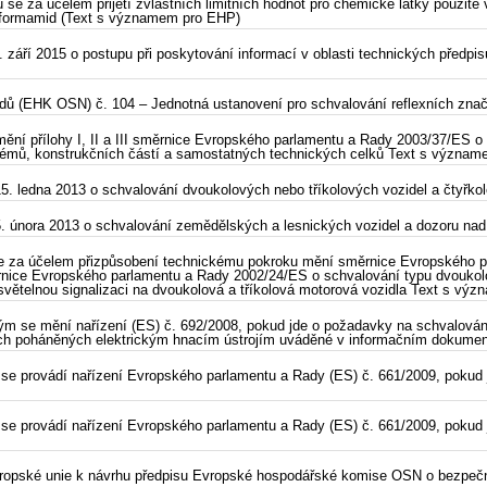
se za účelem přijetí zvláštních limitních hodnot pro chemické látky použit
o formamid (Text s významem pro EHP)
áří 2015 o postupu při poskytování informací v oblasti technických předpis
 (EHK OSN) č. 104 – Jednotná ustanovení pro schvalování reflexních značen
ní přílohy I, II a III směrnice Evropského parlamentu a Rady 2003/37/ES o 
systémů, konstrukčních částí a samostatných technických celků Text s význa
5. ledna 2013 o schvalování dvoukolových nebo tříkolových vozidel a čtyřk
. února 2013 o schvalování zemědělských a lesnických vozidel a dozoru na
se za účelem přizpůsobení technickému pokroku mění směrnice Evropského p
ěrnice Evropského parlamentu a Rady 2002/24/ES o schvalování typu dvoukol
světelnou signalizaci na dvoukolová a tříkolová motorová vozidla Text s v
erým se mění nařízení (ES) č. 692/2008, pokud jde o požadavky na schvalov
dlech poháněných elektrickým hnacím ústrojím uváděné v informačním dokum
 se provádí nařízení Evropského parlamentu a Rady (ES) č. 661/2009, pokud
 se provádí nařízení Evropského parlamentu a Rady (ES) č. 661/2009, pokud 
Evropské unie k návrhu předpisu Evropské hospodářské komise OSN o bezpe