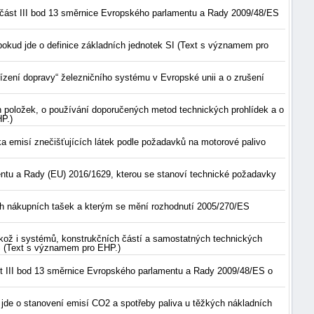
I část III bod 13 směrnice Evropského parlamentu a Rady 2009/48/ES
okud jde o definice základních jednotek SI (Text s významem pro
řízení dopravy“ železničního systému v Evropské unii a o zrušení
h položek, o používání doporučených metod technických prohlídek a o
P.)
 emisí znečišťujících látek podle požadavků na motorové palivo
entu a Rady (EU) 2016/1629, kterou se stanoví technické požadavky
ch nákupních tašek a kterým se mění rozhodnutí 2005/270/ES
akož i systémů, konstrukčních částí a samostatných technických
ES (Text s významem pro EHP.)
st III bod 13 směrnice Evropského parlamentu a Rady 2009/48/ES o
jde o stanovení emisí CO2 a spotřeby paliva u těžkých nákladních