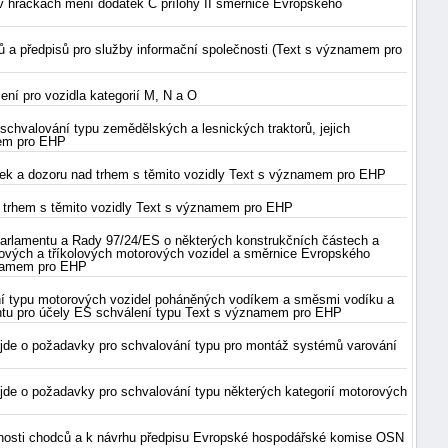
é v hračkách mění dodatek C přílohy II směrnice Evropského
ů a předpisů pro služby informační společnosti (Text s významem pro
í pro vozidla kategorií M, N a O
schvalování typu zemědělských a lesnických traktorů, jejich
mem pro EHP
olek a dozoru nad trhem s těmito vozidly Text s významem pro EHP
d trhem s těmito vozidly Text s významem pro EHP
arlamentu a Rady 97/24/ES o některých konstrukčních částech a
ových a tříkolových motorových vozidel a směrnice Evropského
ýznamem pro EHP
ání typu motorových vozidel poháněných vodíkem a směsmi vodíku a
entu pro účely ES schválení typu Text s významem pro EHP
 jde o požadavky pro schvalování typu pro montáž systémů varování
jde o požadavky pro schvalování typu některých kategorií motorových
čnosti chodců a k návrhu předpisu Evropské hospodářské komise OSN