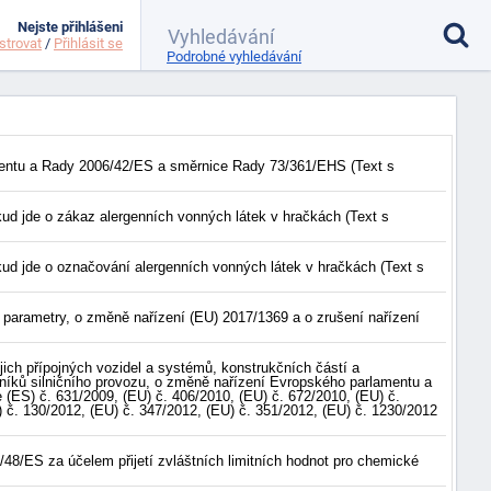
Nejste přihlášeni
strovat
/
Přihlásit se
Podrobné vyhledávání
amentu a Rady 2006/42/ES a směrnice Rady 73/361/EHS (Text s
ud jde o zákaz alergenních vonných látek v hračkách (Text s
ud jde o označování alergenních vonných látek v hračkách (Text s
parametry, o změně nařízení (EU) 2017/1369 a o zrušení nařízení
ich přípojných vozidel a systémů, konstrukčních částí a
tníků silničního provozu, o změně nařízení Evropského parlamentu a
(ES) č. 631/2009, (EU) č. 406/2010, (EU) č. 672/2010, (EU) č.
) č. 130/2012, (EU) č. 347/2012, (EU) č. 351/2012, (EU) č. 1230/2012
8/ES za účelem přijetí zvláštních limitních hodnot pro chemické