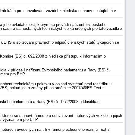
ínkách pro schvalování vozidel z hlediska ochrany cestujících v
a jeho ovladatelnost, kterým se provádí nařízení Evropského
h částí a samostatných technických celků určených pro tato vozidla z
7/EHS o sbližování právních předpisů členských států týkajících se
Komise (ES) č. 692/2008 z hlediska přístupu k informacím o
idla k příloze I nařízení Evropského parlamentu a Rady (ES) č.
znamem pro EHP
obení technickému pokroku v oblasti systémů proti rozstřiku u
6/ES, pokud jde o změny příloh směrnice 2007/46/ES Text s
ského parlamentu a Rady (ES) č. 1272/2008 o klasifikaci,
kterou se stanoví rámec pro schvalování motorových vozidel a jejich
xt s významem pro EHP
 motorech uvedených na trh v rámci přechodného režimu Text s