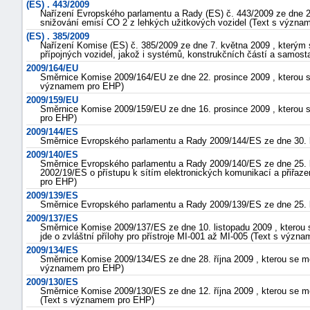
(ES) . 443/2009
Nařízení Evropského parlamentu a Rady (ES) č. 443/2009 ze dne 2
snižování emisí CO 2 z lehkých užitkových vozidel (Text s význ
(ES) . 385/2009
Nařízení Komise (ES) č. 385/2009 ze dne 7. května 2009 , kterým 
přípojných vozidel, jakož i systémů, konstrukčních částí a samos
2009/164/EU
Směrnice Komise 2009/164/EU ze dne 22. prosince 2009 , kterou se
významem pro EHP)
2009/159/EU
Směrnice Komise 2009/159/EU ze dne 16. prosince 2009 , kterou s
pro EHP)
2009/144/ES
Směrnice Evropského parlamentu a Rady 2009/144/ES ze dne 30. l
2009/140/ES
Směrnice Evropského parlamentu a Rady 2009/140/ES ze dne 25. l
2002/19/ES o přístupu k sítím elektronických komunikací a přiřaz
pro EHP)
2009/139/ES
Směrnice Evropského parlamentu a Rady 2009/139/ES ze dne 25. l
2009/137/ES
Směrnice Komise 2009/137/ES ze dne 10. listopadu 2009 , kterou 
jde o zvláštní přílohy pro přístroje MI-001 až MI-005 (Text s výz
2009/134/ES
Směrnice Komise 2009/134/ES ze dne 28. října 2009 , kterou se m
významem pro EHP)
2009/130/ES
Směrnice Komise 2009/130/ES ze dne 12. října 2009 , kterou se m
(Text s významem pro EHP)