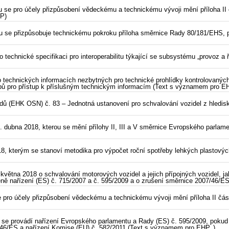
u se pro účely přizpůsobení vědeckému a technickému vývoji mění příloha I
HP)
 se přizpůsobuje technickému pokroku příloha směrnice Rady 80/181/EHS, p
technické specifikaci pro interoperabilitu týkající se subsystému „provoz a 
 technických informacích nezbytných pro technické prohlídky kontrolovanýc
upů pro přístup k příslušným technickým informacím (Text s významem pro EH
 (EHK OSN) č. 83 – Jednotná ustanovení pro schvalování vozidel z hlediska
dubna 2018, kterou se mění přílohy II, III a V směrnice Evropského parlam
8, kterým se stanoví metodika pro výpočet roční spotřeby lehkých plastový
větna 2018 o schvalování motorových vozidel a jejich přípojných vozidel, j
měně nařízení (ES) č. 715/2007 a č. 595/2009 a o zrušení směrnice 2007/46/
 pro účely přizpůsobení vědeckému a technickému vývoji mění příloha II čá
 se provádí nařízení Evropského parlamentu a Rady (ES) č. 595/2009, pokud 
46/ES a nařízení Komise (EU) č. 582/2011 (Text s významem pro EHP. )