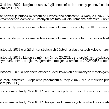
3. dubna 2009 , kterým se stanoví výkonnostní emisní normy pro nové osobn
amem pro EHP)
se nahrazuje příloha IX směrnice Evropského parlamentu a Rady 2007/46/ES, 
tatných technických celků určených pro tato vozidla (rámcová směrnice) (T
 pro účely přizpůsobení technickému pokroku mění přílohy II a III směrnice
e pro účely přizpůsobení technickému pokroku mění příloha III směrnice R
istopadu 2009 o určitých konstrukčních částech a vlastnostech kolových ze
istopadu 2009 , kterou se mění směrnice 2002/21/ES o společném předpisové
eným zařízením a o jejich vzájemném propojení a směrnice 2002/20/ES o opr
istopadu 2009 o povinném označení dvoukolových a tříkolových motorových
se mění směrnice Evropského parlamentu a Rady 2004/22/ES o měřicích přís
namem pro EHP)
ění směrnice Rady 76/768/EHS o kosmetických prostředcích za účelem přizp
ění směrnice Rady 76/768/EHS týkající se kosmetických prostředků za účele