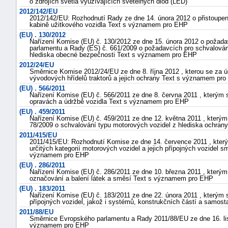
o zdrojích světla využívajících světelných diod (LED)
2012/142/EU
2012/142/EU: Rozhodnutí Rady ze dne 14. února 2012 o přistoupen
kabině užitkového vozidla Text s významem pro EHP
(EU) . 130/2012
Nařízení Komise (EU) č. 130/2012 ze dne 15. února 2012 o požadav
parlamentu a Rady (ES) č. 661/2009 o požadavcích pro schvalování
hlediska obecné bezpečnosti Text s významem pro EHP
2012/24/EU
Směrnice Komise 2012/24/EU ze dne 8. října 2012 , kterou se za ú
vývodových hřídelů traktorů a jejich ochrany Text s významem pr
(EU) . 566/2011
Nařízení Komise (EU) č. 566/2011 ze dne 8. června 2011 , kterým 
opravách a údržbě vozidla Text s významem pro EHP
(EU) . 459/2011
Nařízení Komise (EU) č. 459/2011 ze dne 12. května 2011 , kterým 
78/2009 o schvalování typu motorových vozidel z hlediska ochran
2011/415/EU
2011/415/EU: Rozhodnutí Komise ze dne 14. července 2011 , který
určitých kategorií motorových vozidel a jejich přípojných vozid
významem pro EHP
(EU) . 286/2011
Nařízení Komise (EU) č. 286/2011 ze dne 10. března 2011 , kterým
označování a balení látek a směsí Text s významem pro EHP
(EU) . 183/2011
Nařízení Komise (EU) č. 183/2011 ze dne 22. února 2011 , kterým 
přípojných vozidel, jakož i systémů, konstrukčních částí a samo
2011/88/EU
Směrnice Evropského parlamentu a Rady 2011/88/EU ze dne 16. lis
významem pro EHP