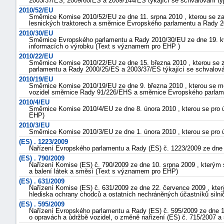
2003/37/ES, 2009/60/ES a 2009/144/ES týkající se schvalování t
2010/52/EU
Směrnice Komise 2010/52/EU ze dne 11. srpna 2010 , kterou se z
lesnických traktorech a směrnice Evropského parlamentu a Rady 
2010/30/EU
Směrnice Evropského parlamentu a Rady 2010/30/EU ze dne 19. kvě
informacích o výrobku (Text s významem pro EHP )
2010/22/EU
Směrnice Komise 2010/22/EU ze dne 15. března 2010 , kterou se
parlamentu a Rady 2000/25/ES a 2003/37/ES týkající se schvalov
2010/19/EU
Směrnice Komise 2010/19/EU ze dne 9. března 2010 , kterou se mění
vozidel směrnice Rady 91/226/EHS a směrnice Evropského parla
2010/4/EU
Směrnice Komise 2010/4/EU ze dne 8. února 2010 , kterou se pro 
EHP)
2010/3/EU
Směrnice Komise 2010/3/EU ze dne 1. února 2010 , kterou se pro 
(ES) . 1223/2009
Nařízení Evropského parlamentu a Rady (ES) č. 1223/2009 ze dne
(ES) . 790/2009
Nařízení Komise (ES) č. 790/2009 ze dne 10. srpna 2009 , kterým
a balení látek a směsí (Text s významem pro EHP)
(ES) . 631/2009
Nařízení Komise (ES) č. 631/2009 ze dne 22. července 2009 , kter
hlediska ochrany chodců a ostatních nechráněných účastníků siln
(ES) . 595/2009
Nařízení Evropského parlamentu a Rady (ES) č. 595/2009 ze dne 18
o opravách a údržbě vozidel, o změně nařízení (ES) č. 715/2007