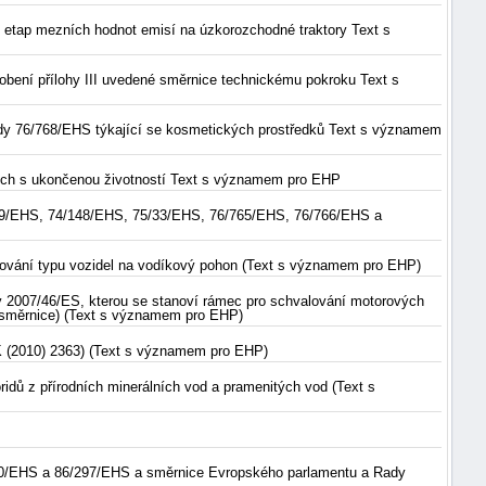
 etap mezních hodnot emisí na úzkorozchodné traktory Text s
obení přílohy III uvedené směrnice technickému pokroku Text s
Rady 76/768/EHS týkající se kosmetických prostředků Text s významem
lech s ukončenou životností Text s významem pro EHP
349/EHS, 74/148/EHS, 75/33/EHS, 76/765/EHS, 76/766/EHS a
lování typu vozidel na vodíkový pohon (Text s významem pro EHP)
y 2007/46/ES, kterou se stanoví rámec pro schvalování motorových
vá směrnice) (Text s významem pro EHP)
 (2010) 2363) (Text s významem pro EHP)
ridů z přírodních minerálních vod a pramenitých vod (Text s
720/EHS a 86/297/EHS a směrnice Evropského parlamentu a Rady