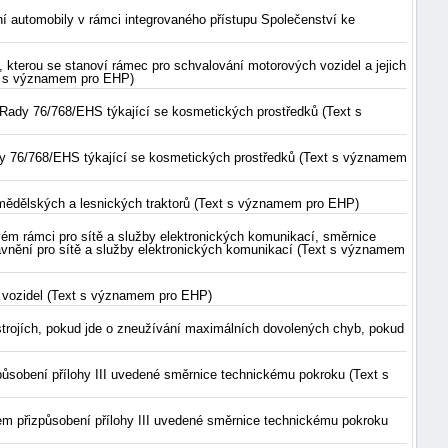
í automobily v rámci integrovaného přístupu Společenství ke
kterou se stanoví rámec pro schvalování motorových vozidel a jejich
ext s významem pro EHP)
 Rady 76/768/EHS týkající se kosmetických prostředků (Text s
ady 76/768/EHS týkající se kosmetických prostředků (Text s významem
mědělských a lesnických traktorů (Text s významem pro EHP)
m rámci pro sítě a služby elektronických komunikací, směrnice
ávnění pro sítě a služby elektronických komunikací (Text s významem
 vozidel (Text s významem pro EHP)
trojích, pokud jde o zneužívání maximálních dovolených chyb, pokud
ůsobení přílohy III uvedené směrnice technickému pokroku (Text s
m přizpůsobení přílohy III uvedené směrnice technickému pokroku