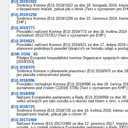
(EU) 2019/1922
Směrnice Komise (EU) 2019/1922 ze dne 18. listopadu 2019, ktero
o bezpečnosti hraček, pokud jde o hliník (Text s významem pro E
(EU) 2019/1258
Směrnice Komise (EU) 2019/1258 ze dne 23. července 2019, kterou
EHP.)
(EU) 2019/773
Prováděcí nařízení Komise (EU) 2019/773 ze dne 16. května 2019 o 
rozhodnutí 2012/757/EU (Text s významem pro EHP.)
(EU) 2019/621
Prováděcí nařízení Komise (EU) 2019/621 ze dne 17. dubna 2019 o
stanovení podrobných pravidel týkajících se formátu údajů a post
(EHK OSN) . 83
Předpis Evropské hospodářské komise Organizace spojených národů
[2019/253]
(EU) 2018/970
Směrnice Komise v přenesené pravomoci (EU) 2018/970 ze dne 18. 
pro plavidla vnitrozemské plavby
(EU) 2018/896
Prováděcí rozhodnutí Komise (EU) 2018/896 ze dne 19. června 201
(oznámeno pod číslem C(2018) 3736) (Text s významem pro EHP.)
(EU) 2018/858
Nařízení Evropského parlamentu a Rady (EU) 2018/858 ze dne 30. k
celků určených pro tato vozidla a o dozoru nad trhem s nimi, o z
(EU) 2018/725
Směrnice Komise (EU) 2018/725 ze dne 16. května 2018, kterou se
bezpečnosti hraček, pokud jde o chrom VI
(EU) 2017/2400
Nařízení Komise (EU) 2017/2400 ze dne 12. prosince 2017, kterým
vozidel, a o změně směrnice Evropského parlamentu a Rady 2007/