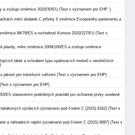
ky a zrušuje směrnice 2010/30/EU (Text s významem pro EHP. )
hračkách mění dodatek C přílohy II směrnice Evropského parlamentu a
í směrnice 98/79/ES a rozhodnutí Komise 2010/227/EU (Text s
ké plavby, mění směrnice 2009/100/ES a zrušuje směrnice
jících látek a schválení typu spalovacích motorů v nesilničních
)
 jakosti pro transfuzní zařízení (Text s významem pro EHP)
S (Text s významem pro EHP)
/83/ES stanovením podrobných pravidel pro ochranné prvky uvedené
o tabákových výrobcích (oznámeno pod číslem C (2015) 8162) (Text s
ret a náhradních náplní (oznámeno pod číslem C (2015) 8087) (Text s