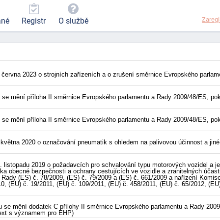
Zaregi
ané
Registr
O službě
 června 2023 o strojních zařízeních a o zrušení směrnice Evropského parl
 se mění příloha II směrnice Evropského parlamentu a Rady 2009/48/ES, pok
 se mění příloha II směrnice Evropského parlamentu a Rady 2009/48/ES, pok
května 2020 o označování pneumatik s ohledem na palivovou účinnost a jiné 
listopadu 2019 o požadavcích pro schvalování typu motorových vozidel a jej
ska obecné bezpečnosti a ochrany cestujících ve vozidle a zranitelných účas
Rady (ES) č. 78/2009, (ES) č. 79/2009 a (ES) č. 661/2009 a nařízení Komise 
0, (EU) č. 19/2011, (EU) č. 109/2011, (EU) č. 458/2011, (EU) č. 65/2012, (EU
 se mění dodatek C přílohy II směrnice Evropského parlamentu a Rady 2009/4
(Text s významem pro EHP)