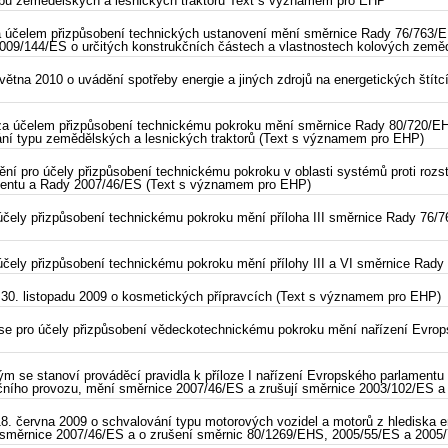
ypu zemědělských a lesnických traktorů Text s významem pro EHP
a účelem přizpůsobení technických ustanovení mění směrnice Rady 76/763/E
2009/144/ES o určitých konstrukčních částech a vlastnostech kolových země
tna 2010 o uvádění spotřeby energie a jiných zdrojů na energetických štítc
 za účelem přizpůsobení technickému pokroku mění směrnice Rady 80/720/
ání typu zemědělských a lesnických traktorů (Text s významem pro EHP)
 pro účely přizpůsobení technickému pokroku v oblasti systémů proti rozstři
mentu a Rady 2007/46/ES (Text s významem pro EHP)
účely přizpůsobení technickému pokroku mění příloha III směrnice Rady 76/
účely přizpůsobení technickému pokroku mění přílohy III a VI směrnice Rady
 30. listopadu 2009 o kosmetických přípravcích (Text s významem pro EHP)
 se pro účely přizpůsobení vědeckotechnickému pokroku mění nařízení Evrops
ým se stanoví prováděcí pravidla k příloze I nařízení Evropského parlamentu
ičního provozu, mění směrnice 2007/46/ES a zrušují směrnice 2003/102/ES 
. června 2009 o schvalování typu motorových vozidel a motorů z hlediska em
 a směrnice 2007/46/ES a o zrušení směrnic 80/1269/EHS, 2005/55/ES a 200