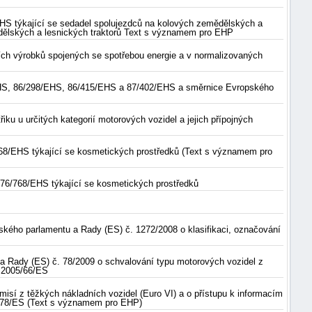
HS týkající se sedadel spolujezdců na kolových zemědělských a
dělských a lesnických traktorů Text s významem pro EHP
ích výrobků spojených se spotřebou energie a v normalizovaných
EHS, 86/298/EHS, 86/415/EHS a 87/402/EHS a směrnice Evropského
ku u určitých kategorií motorových vozidel a jejich přípojných
768/EHS týkající se kosmetických prostředků (Text s významem pro
 76/768/EHS týkající se kosmetických prostředků
kého parlamentu a Rady (ES) č. 1272/2008 o klasifikaci, označování
 a Rady (ES) č. 78/2009 o schvalování typu motorových vozidel z
a 2005/66/ES
isí z těžkých nákladních vozidel (Euro VI) a o přístupu k informacím
5/78/ES (Text s významem pro EHP)