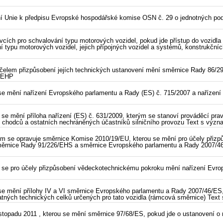
í Unie k předpisu Evropské hospodářské komise OSN č. 29 o jednotných podm
cích pro schvalování typu motorových vozidel, pokud jde přístup do vozidla 
 typu motorových vozidel, jejich přípojných vozidel a systémů, konstrukčníc
čelem přizpůsobení jejích technických ustanovení mění směrnice Rady 86/29
o EHP
se mění nařízení Evropského parlamentu a Rady (ES) č. 715/2007 a nařízení 
se mění příloha nařízení (ES) č. 631/2009, kterým se stanoví prováděcí prav
y chodců a ostatních nechráněných účastníků silničního provozu Text s vý
m se opravuje směrnice Komise 2010/19/EU, kterou se mění pro účely přizpůs
el směrnice Rady 91/226/EHS a směrnice Evropského parlamentu a Rady 2007/4
 se pro účely přizpůsobení vědeckotechnickému pokroku mění nařízení Evrop
se mění přílohy IV a VI směrnice Evropského parlamentu a Rady 2007/46/ES, 
statných technických celků určených pro tato vozidla (rámcová směrnice) Te
topadu 2011 , kterou se mění směrnice 97/68/ES, pokud jde o ustanovení o