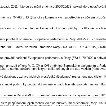
topadu 2011 , kterou se mění směrnice 2000/25/ES, pokud jde o uplatňování
směrnice 76/768/EHS týkající se kosmetických prostředků za účelem přizpůs
ro účely přizpůsobení technickému pokroku mění přílohy II a III směrnice 
mění příloha II směrnice Evropského parlamentu a Rady 2000/53/ES o vozid
ezna 2011 , kterou se zrušují směrnice Rady 71/317/EHS, 71/347/EHS, 71/
 se provádí nařízení Evropského parlamentu a Rady (ES) č. 79/2009 o schva
 se nahrazují přílohy V, X, XV a XVI směrnice Evropského parlamentu a Rad
ch částí a samostatných technických celků určených pro tato vozidla (rámco
ké databance zdravotnických prostředků (Eudamed) (oznámeno pod číslem K
 stanoví podmínky použití aktivovaného oxidu hlinitého pro odstraňování fluo
mění směrnice Rady 96/98/ES o námořním zařízení Text s významem pro EHP
účelem přizpůsobení jejich technických ustanovení mění směrnice Rady 80/