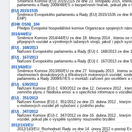
Směrnice Komise (EU) 2015/2115 ze dne 23. listopadu 2015, kterou 
parlamentu a Rady 2009/48/ES o bezpečnosti hraček, pokud jde 
(EU) 2015/1535
Směrnice Evropského parlamentu a Rady (EU) 2015/1535 ze dne 9. z
EHP)
(EHK OSN) .104
Předpis Evropské hospodářské komise Organizace spojených národů
2014/44/EU
Směrnice Komise 2014/44/EU ze dne 18. března 2014 , kterou se mě
přípojných vozidel a výměnných tažených strojů, jakož i jejich 
(EU) . 168/2013
Nařízení Evropského parlamentu a Rady (EU) č. 168/2013 ze dne 1
(EU) . 167/2013
Nařízení Evropského parlamentu a Rady (EU) č. 167/2013 ze dne 5
2013/60/EU
Směrnice Komise 2013/60/EU ze dne 27. listopadu 2013 , kterou 
vlastnostech dvoukolových a tříkolových motorových vozidel, sm
parlamentu a Rady 2009/67/ES o montáži zařízení pro osvětlení a 
(EU) . 630/2012
Nařízení Komise (EU) č. 630/2012 ze dne 12. července 2012 , kt
zemního plynu z hlediska emisí a o specifické informace o vozi
(EU) . 351/2012
Nařízení Komise (EU) č. 351/2012 ze dne 23. dubna 2012 , kterým
u motorových vozidel při vybočení z jízdního pruhu
(EU) . 347/2012
Nařízení Komise (EU) č. 347/2012 ze dne 16. dubna 2012 , kterým
vozidel, pokud jde o vyspělé systémy nouzového brzdění
2012/143/EU
2012/143/EU: Rozhodnutí Rady ze dne 14. února 2012 o postoji 