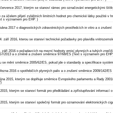
července 2017, kterým se stanoví rámec pro označování energetickými štít
za účelem přijetí zvláštních limitních hodnot pro chemické látky použité v 
ext s významem pro EHP. )
ubna 2017 o diagnostických zdravotnických prostředcích in vitro a o zrušen
 září 2016, kterou se stanoví technické požadavky pro plavidla vnitrozems
září 2016 o požadavcích na mezní hodnoty emisí plynných a tuhých znečišťu
. 167/2013 a o změně a zrušení směrnice 97/68/ES (Text s významem pro EHP
 se mění směrnice 2005/62/ES, pokud jde o standardy a specifikace systému
řezna 2016 o spotřebičích plynných paliv a o zrušení směrnice 2009/142/E
října 2015, kterým se doplňuje směrnice Evropského parlamentu a Rady 2001
)
2015, kterým se stanoví formát pro předkládání a zpřístupňování informací 
2015, kterým se stanoví společný formát pro oznamování elektronických ciga