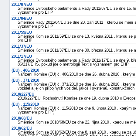
2011/87/EU
Směrnice Evropského parlamentu a Rady 2011/87/EU ze dne 16. lis
významem pro EHP
2011/84/EU
Směrnice Rady 2011/84/EU ze dne 20. září 2011 , kterou se mění 
významem pro EHP
2011/59/EU
Směrnice Komise 2011/59/EU ze dne 13. května 2011 , kterou se p
pro EHP
2011/37/EU
Směrnice Komise 2011/37/EU ze dne 30. března 2011 , kterou se 
2011/17/EU
Směrnice Evropského parlamentu a Rady 2011/17/EU ze dne 9. bř
86/217/EHS, pokud jde o metrologii Text s významem pro EHP
(EU) . 406/2010
Nařízení Komise (EU) č. 406/2010 ze dne 26. dubna 2010 , kterým
(EU) . 371/2010
Nařízení Komise (EU) č. 371/2010 ze dne 16. dubna 2010 , kterým
vozidel a jejich přípojných vozidel, jakož i systémů, konstrukční
2010/227/EU
2010/227/EU: Rozhodnutí Komise ze dne 19. dubna 2010 o Evrops
(EU) . 115/2010
Nařízení Komise (EU) č. 115/2010 ze dne 9. února 2010 , kterým se
významem pro EHP)
2010/68/EU
Směrnice Komise 2010/68/EU ze dne 22. října 2010 , kterou se 
2010/62/EU
Směrnice Komise 2010/62/EU ze dne 8. září 2010 , kterou se za 