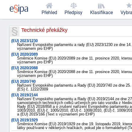
Přehled
Předpisy
Klasifikace
Vybr
Technické překážky
(EU) 2023/1230
Nařízení Evropského parlamentu a rady (EU) 2023/1230 ze dne 14.
významem pro EHP)
(EU) 2020/2089
Směrnice Komise (EU) 2020/2089 ze dne 11. prosince 2020, kterou
významem pro EHP)
(EU) 2020/2088
Směrnice Komise (EU) 2020/2088 ze dne 11. prosince 2020, kterou
významem pro EHP)
(EU) 2020/740
Nařízení Evropského parlamentu a Rady (EU) 2020/740 ze dne 25. 
(ES) č. 1222/2009
(EU) 2019/2144
Nařízení Evropského parlamentu a Rady (EU) 2019/2144 ze dne 27. 
samostatných technických celků určených pro tato vozidla z hledi
Rady (EU) 2018/858 a o zrušení nařízení Evropského parlamentu a 
1003/2010, (EU) č. 1005/2010, (EU) č. 1008/2010, (EU) č. 1009/201
a (EU) 2015/166 (Text s významem pro EHP)
(EU) 2019/1929
Směrnice Komise (EU) 2019/1929 ze dne 19. listopadu 2019, kterou
látky používané v některých hračkách, pokud jde o formaldehyd 