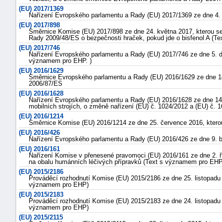
(EU) 2017/1369
Nařízení Evropského parlamentu a Rady (EU) 2017/1369 ze dne 4. 
(EU) 2017/898
Směrnice Komise (EU) 2017/898 ze dne 24. května 2017, kterou se 
Rady 2009/48/ES o bezpečnosti hraček, pokud jde o bisfenol A (T
(EU) 2017/746
Nařízení Evropského parlamentu a Rady (EU) 2017/746 ze dne 5. d
významem pro EHP. )
(EU) 2016/1629
Směrnice Evropského parlamentu a Rady (EU) 2016/1629 ze dne 14.
2006/87/ES
(EU) 2016/1628
Nařízení Evropského parlamentu a Rady (EU) 2016/1628 ze dne 14. 
mobilních strojích, o změně nařízení (EU) č. 1024/2012 a (EU) č
(EU) 2016/1214
Směrnice Komise (EU) 2016/1214 ze dne 25. července 2016, kterou
(EU) 2016/426
Nařízení Evropského parlamentu a Rady (EU) 2016/426 ze dne 9. b
(EU) 2016/161
Nařízení Komise v přenesené pravomoci (EU) 2016/161 ze dne 2. 
na obalu humánních léčivých přípravků (Text s významem pro EHP
(EU) 2015/2186
Prováděcí rozhodnutí Komise (EU) 2015/2186 ze dne 25. listopadu 
významem pro EHP)
(EU) 2015/2183
Prováděcí rozhodnutí Komise (EU) 2015/2183 ze dne 24. listopadu 
významem pro EHP)
(EU) 2015/2115