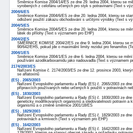
Směrnice Komise 2004/14/ES ze dne 29. ledna 2004, kterou se mě
vyrobených z celofánu určených pro styk s potravinami (Text s 
2004/6/ES
Směrnice Komise 2004/6/ES ze dne 20. ledna 2004, kterou se sta
odložení použití zákazu obchodování s určitými výrobky (Text s
2004/5/ES
Směrnice Komise 2004/5/ES ze dne 20. ledna 2004, kterou se měn
látek do přílohy (Text s významem pro EHP)
2004/2/ES
SMĚRNICE KOMISE 2004/2/ES ze dne 9. ledna 2004, kterou se m
90/642/EHS, pokud jde o maximální limity reziduí pro fenamifos 
2004/1/ES
Směrnice Komise 2004/1/ES ze dne 6. ledna 2004, kterou se mění
používání azodikarboxamidu jako nadouvadla (Text s významem p
2174/2003/ES
Nařízení Komise č. 2174/2003/ES ze dne 12. prosince 2003, který
se aflatoxinů
(ES) . 2065/2003
Nařízení Evropského parlamentu a Rady (ES) č. 2065/2003 ze dne 
přípravcích používaných nebo určených k použití v potravinách neb
(ES) . 1830/2003
Nařízení Evropského parlamentu a Rady (ES) č. 1830/2003 ze dne 2
geneticky modifikovaných organismů a sledovatelnosti potravin a 
organismů a o změně směrnice 2001/18/ES
(ES) . 1829/2003
Nařízení Evropského parlamentu a Rady (ES) č. 1829/2003 ze dne 
potravinách a krmivech (Text s významem pro EHP)
(ES) . 1642/2003
Nařízení Evropského parlamentu a Rady (ES) č. 1642/2003 ze dne 
178/2002, kterým se stanoví obecné zásady a požadavky potravino