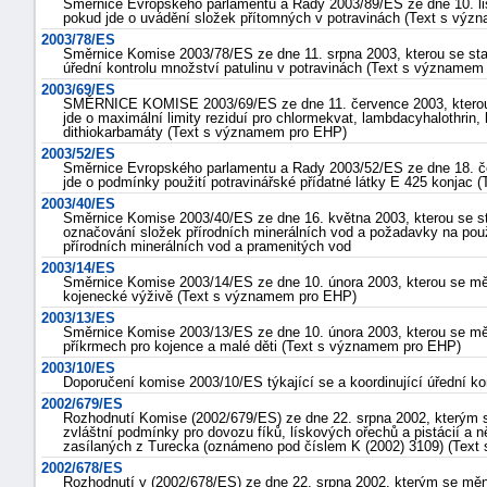
Směrnice Evropského parlamentu a Rady 2003/89/ES ze dne 10. li
pokud jde o uvádění složek přítomných v potravinách (Text s vý
2003/78/ES
Směrnice Komise 2003/78/ES ze dne 11. srpna 2003, kterou se st
úřední kontrolu množství patulinu v potravinách (Text s významem
2003/69/ES
SMĚRNICE KOMISE 2003/69/ES ze dne 11. července 2003, kterou
jde o maximální limity reziduí pro chlormekvat, lambda­cyhalothrin,
dithiokarbamáty (Text s významem pro EHP)
2003/52/ES
Směrnice Evropského parlamentu a Rady 2003/52/ES ze dne 18. č
jde o podmínky použití potravinářské přídatné látky E 425 konjac
2003/40/ES
Směrnice Komise 2003/40/ES ze dne 16. května 2003, kterou se s
označování složek přírodních minerálních vod a požadavky na po
přírodních minerálních vod a pramenitých vod
2003/14/ES
Směrnice Komise 2003/14/ES ze dne 10. února 2003, kterou se m
kojenecké výživě (Text s významem pro EHP)
2003/13/ES
Směrnice Komise 2003/13/ES ze dne 10. února 2003, kterou se měn
příkrmech pro kojence a malé děti (Text s významem pro EHP)
2003/10/ES
Doporučení komise 2003/10/ES týkající se a koordinující úřední kon
2002/679/ES
Rozhodnutí Komise (2002/679/ES) ze dne 22. srpna 2002, kterým 
zvláštní podmínky pro dovozu fíků, lískových ořechů a pistácií a 
zasílaných z Turecka (oznámeno pod číslem K (2002) 3109) (Tex
2002/678/ES
Rozhodnutí y (2002/678/ES) ze dne 22. srpna 2002, kterým se měn