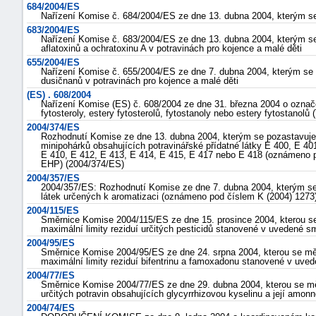
684/2004/ES
Nařízení Komise č. 684/2004/ES ze dne 13. dubna 2004, kterým se 
683/2004/ES
Nařízení Komise č. 683/2004/ES ze dne 13. dubna 2004, kterým se
aflatoxinů a ochratoxinu A v potravinách pro kojence a malé děti
655/2004/ES
Nařízení Komise č. 655/2004/ES ze dne 7. dubna 2004, kterým se 
dusičnanů v potravinách pro kojence a malé děti
(ES) . 608/2004
Nařízení Komise (ES) č. 608/2004 ze dne 31. března 2004 o označo
fytosteroly, estery fytosterolů, fytostanoly nebo estery fytostano
2004/374/ES
Rozhodnutí Komise ze dne 13. dubna 2004, kterým se pozastavuje 
minipohárků obsahujících potravinářské přídatné látky E 400, E 40
E 410, E 412, E 413, E 414, E 415, E 417 nebo E 418 (oznámeno 
EHP) (2004/374/ES)
2004/357/ES
2004/357/ES: Rozhodnutí Komise ze dne 7. dubna 2004, kterým s
látek určených k aromatizaci (oznámeno pod číslem K (2004) 127
2004/115/ES
Směrnice Komise 2004/115/ES ze dne 15. prosince 2004, kterou s
maximální limity reziduí určitých pesticidů stanovené v uvedené
2004/95/ES
Směrnice Komise 2004/95/ES ze dne 24. srpna 2004, kterou se m
maximální limity reziduí bifentrinu a famoxadonu stanovené v uv
2004/77/ES
Směrnice Komise 2004/77/ES ze dne 29. dubna 2004, kterou se m
určitých potravin obsahujících glycyrrhizovou kyselinu a její amo
2004/74/ES