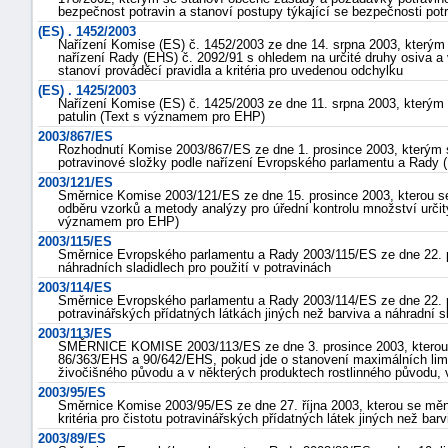
bezpečnost potravin a stanoví postupy týkající se bezpečnosti pot
(ES) . 1452/2003
Nařízení Komise (ES) č. 1452/2003 ze dne 14. srpna 2003, kterým 
nařízení Rady (EHS) č. 2092/91 s ohledem na určité druhy osiva a
stanoví prováděcí pravidla a kritéria pro uvedenou odchylku
(ES) . 1425/2003
Nařízení Komise (ES) č. 1425/2003 ze dne 11. srpna 2003, kterým 
patulin (Text s významem pro EHP)
2003/867/ES
Rozhodnutí Komise 2003/867/ES ze dne 1. prosince 2003, kterým se
potravinové složky podle nařízení Evropského parlamentu a Rady 
2003/121/ES
Směrnice Komise 2003/121/ES ze dne 15. prosince 2003, kterou s
odběru vzorků a metody analýzy pro úřední kontrolu množství určit
významem pro EHP)
2003/115/ES
Směrnice Evropského parlamentu a Rady 2003/115/ES ze dne 22. p
náhradních sladidlech pro použití v potravinách
2003/114/ES
Směrnice Evropského parlamentu a Rady 2003/114/ES ze dne 22. p
potravinářských přídatných látkách jiných než barviva a náhradní s
2003/113/ES
SMĚRNICE KOMISE 2003/113/ES ze dne 3. prosince 2003, kterou 
86/363/EHS a 90/642/EHS, pokud jde o stanovení maximálních limitů
živočišného původu a v některých produktech rostlinného původu, v
2003/95/ES
Směrnice Komise 2003/95/ES ze dne 27. října 2003, kterou se měn
kritéria pro čistotu potravinářských přídatných látek jiných než b
2003/89/ES