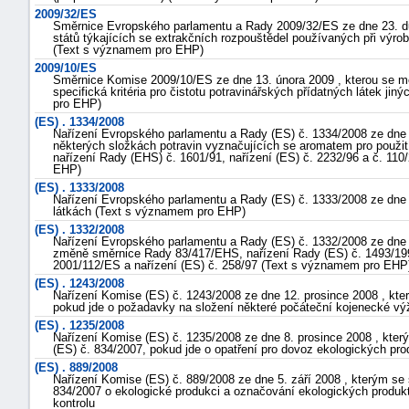
2009/32/ES
Směrnice Evropského parlamentu a Rady 2009/32/ES ze dne 23. du
států týkajících se extrakčních rozpouštědel používaných při výrob
(Text s významem pro EHP)
2009/10/ES
Směrnice Komise 2009/10/ES ze dne 13. února 2009 , kterou se m
specifická kritéria pro čistotu potravinářských přídatných látek ji
pro EHP)
(ES) . 1334/2008
Nařízení Evropského parlamentu a Rady (ES) č. 1334/2008 ze dne 
některých složkách potravin vyznačujících se aromatem pro použit
nařízení Rady (EHS) č. 1601/91, nařízení (ES) č. 2232/96 a č. 1
EHP)
(ES) . 1333/2008
Nařízení Evropského parlamentu a Rady (ES) č. 1333/2008 ze dne 
látkách (Text s významem pro EHP)
(ES) . 1332/2008
Nařízení Evropského parlamentu a Rady (ES) č. 1332/2008 ze dne 
změně směrnice Rady 83/417/EHS, nařízení Rady (ES) č. 1493/19
2001/112/ES a nařízení (ES) č. 258/97 (Text s významem pro EHP
(ES) . 1243/2008
Nařízení Komise (ES) č. 1243/2008 ze dne 12. prosince 2008 , kte
pokud jde o požadavky na složení některé počáteční kojenecké v
(ES) . 1235/2008
Nařízení Komise (ES) č. 1235/2008 ze dne 8. prosince 2008 , který
(ES) č. 834/2007, pokud jde o opatření pro dovoz ekologických pro
(ES) . 889/2008
Nařízení Komise (ES) č. 889/2008 ze dne 5. září 2008 , kterým se 
834/2007 o ekologické produkci a označování ekologických produkt
kontrolu