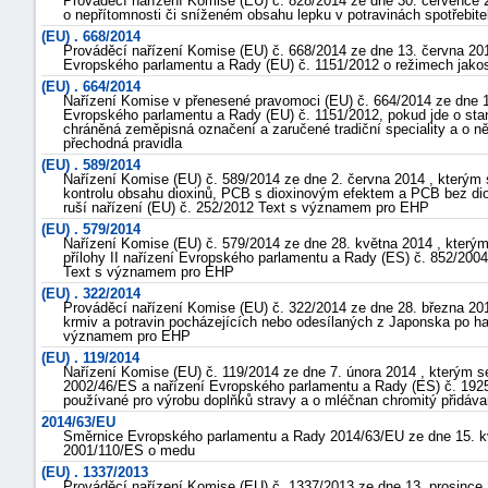
Prováděcí nařízení Komise (EU) č. 828/2014 ze dne 30. července 
o nepřítomnosti či sníženém obsahu lepku v potravinách spotřeb
(EU) . 668/2014
Prováděcí nařízení Komise (EU) č. 668/2014 ze dne 13. června 2014
Evropského parlamentu a Rady (EU) č. 1151/2012 o režimech jakos
(EU) . 664/2014
Nařízení Komise v přenesené pravomoci (EU) č. 664/2014 ze dne 18
Evropského parlamentu a Rady (EU) č. 1151/2012, pokud jde o st
chráněná zeměpisná označení a zaručené tradiční speciality a o něk
přechodná pravidla
(EU) . 589/2014
Nařízení Komise (EU) č. 589/2014 ze dne 2. června 2014 , kterým 
kontrolu obsahu dioxinů, PCB s dioxinovým efektem a PCB bez dio
ruší nařízení (EU) č. 252/2012 Text s významem pro EHP
(EU) . 579/2014
Nařízení Komise (EU) č. 579/2014 ze dne 28. května 2014 , který
přílohy II nařízení Evropského parlamentu a Rady (ES) č. 852/2004
Text s významem pro EHP
(EU) . 322/2014
Prováděcí nařízení Komise (EU) č. 322/2014 ze dne 28. března 20
krmiv a potravin pocházejících nebo odesílaných z Japonska po hav
významem pro EHP
(EU) . 119/2014
Nařízení Komise (EU) č. 119/2014 ze dne 7. února 2014 , kterým
2002/46/ES a nařízení Evropského parlamentu a Rady (ES) č. 19
používané pro výrobu doplňků stravy a o mléčnan chromitý přidá
2014/63/EU
Směrnice Evropského parlamentu a Rady 2014/63/EU ze dne 15. k
2001/110/ES o medu
(EU) . 1337/2013
Prováděcí nařízení Komise (EU) č. 1337/2013 ze dne 13. prosince 