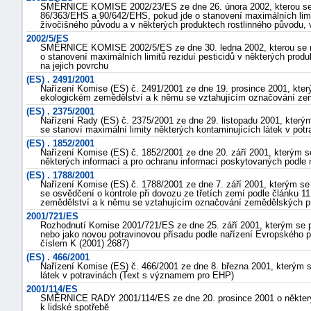
SMĚRNICE KOMISE 2002/23/ES ze dne 26. února 2002, kterou se 
86/363/EHS a 90/642/EHS, pokud jde o stanovení maximálních limitů
živočišného původu a v některých produktech rostlinného původu, v
2002/5/ES
SMĚRNICE KOMISE 2002/5/ES ze dne 30. ledna 2002, kterou se mě
o stanovení maximálních limitů reziduí pesticidů v některých produ
na jejich povrchu
(ES) . 2491/2001
Nařízení Komise (ES) č. 2491/2001 ze dne 19. prosince 2001, kte
ekologickém zemědělství a k němu se vztahujícím označování zem
(ES) . 2375/2001
Nařízení Rady (ES) č. 2375/2001 ze dne 29. listopadu 2001, který
se stanoví maximální limity některých kontaminujících látek v po
(ES) . 1852/2001
Nařízení Komise (ES) č. 1852/2001 ze dne 20. září 2001, kterým se
některých informací a pro ochranu informací poskytovaných podle
(ES) . 1788/2001
Nařízení Komise (ES) č. 1788/2001 ze dne 7. září 2001, kterým se
se osvědčení o kontrole při dovozu ze třetích zemí podle článku 1
zemědělství a k němu se vztahujícím označování zemědělských pr
2001/721/ES
Rozhodnutí Komise 2001/721/ES ze dne 25. září 2001, kterým se po
nebo jako novou potravinovou přísadu podle nařízení Evropského 
číslem K (2001) 2687)
(ES) . 466/2001
Nařízení Komise (ES) č. 466/2001 ze dne 8. března 2001, kterým s
látek v potravinách (Text s významem pro EHP)
2001/114/ES
SMĚRNICE RADY 2001/114/ES ze dne 20. prosince 2001 o některý
k lidské spotřebě