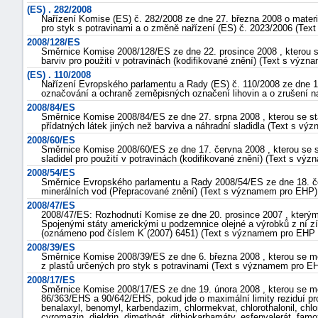
(ES) . 282/2008
Nařízení Komise (ES) č. 282/2008 ze dne 27. března 2008 o mater
pro styk s potravinami a o změně nařízení (ES) č. 2023/2006 (Te
2008/128/ES
Směrnice Komise 2008/128/ES ze dne 22. prosince 2008 , kterou se s
barviv pro použití v potravinách (kodifikované znění) (Text s výz
(ES) . 110/2008
Nařízení Evropského parlamentu a Rady (ES) č. 110/2008 ze dne 15.
označování a ochraně zeměpisných označení lihovin a o zrušení n
2008/84/ES
Směrnice Komise 2008/84/ES ze dne 27. srpna 2008 , kterou se stan
přídatných látek jiných než barviva a náhradní sladidla (Text s v
2008/60/ES
Směrnice Komise 2008/60/ES ze dne 17. června 2008 , kterou se sta
sladidel pro použití v potravinách (kodifikované znění) (Text s v
2008/54/ES
Směrnice Evropského parlamentu a Rady 2008/54/ES ze dne 18. čer
minerálních vod (Přepracované znění) (Text s významem pro EHP)
2008/47/ES
2008/47/ES: Rozhodnutí Komise ze dne 20. prosince 2007 , kterým
Spojenými státy americkými u podzemnice olejné a výrobků z ní z
(oznámeno pod číslem K (2007) 6451) (Text s významem pro EHP 
2008/39/ES
Směrnice Komise 2008/39/ES ze dne 6. března 2008 , kterou se m
z plastů určených pro styk s potravinami (Text s významem pro E
2008/17/ES
Směrnice Komise 2008/17/ES ze dne 19. února 2008 , kterou se mě
86/363/EHS a 90/642/EHS, pokud jde o maximální limity reziduí pro 
benalaxyl, benomyl, karbendazim, chlormekvat, chlorothalonil, chlorp
cyromazin, dieldrin, dimethoát, dithiokarbamáty, esfenvalerát, famo