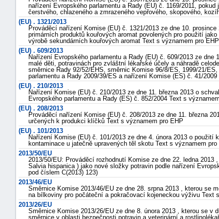
nařízení Evropského parlamentu a Rady (EU) č. 1169/2011, pokud
čerstvého, chlazeného a zmrazeného vepřového, skopového, kozí
(EU) . 1321/2013
Prováděcí nařízení Komise (EU) č. 1321/2013 ze dne 10. prosince
primárních produktů kouřových aromat povolených pro použití jako 
výrobě sekundárních kouřových aromat Text s významem pro EHP
(EU) . 609/2013
Nařízení Evropského parlamentu a Rady (EU) č. 609/2013 ze dne 1
malé děti, potravinách pro zvláštní lékařské účely a náhradě celode
směrnice Rady 92/52/EHS, směrnic Komise 96/8/ES, 1999/21/ES,
parlamentu a Rady 2009/39/ES a nařízení Komise (ES) č. 41/2009
(EU) . 210/2013
Nařízení Komise (EU) č. 210/2013 ze dne 11. března 2013 o schval
Evropského parlamentu a Rady (ES) č. 852/2004 Text s význame
(EU) . 208/2013
Prováděcí nařízení Komise (EU) č. 208/2013 ze dne 11. března 20
určených k produkci klíčků Text s významem pro EHP
(EU) . 101/2013
Nařízení Komise (EU) č. 101/2013 ze dne 4. února 2013 o použití 
kontaminace u jatečně upravených těl skotu Text s významem pr
2013/50/EU
2013/50/EU: Prováděcí rozhodnutí Komise ze dne 22. ledna 2013 , 
Salvia hispanica ) jako nové složky potravin podle nařízení Evro
pod číslem C(2013) 123)
2013/46/EU
Směrnice Komise 2013/46/EU ze dne 28. srpna 2013 , kterou se m
na bílkoviny pro počáteční a pokračovací kojeneckou výživu Tex
2013/26/EU
Směrnice Komise 2013/26/EU ze dne 8. února 2013 , kterou se v dů
směrnice v oblasti bezpečnosti potravin a veterinární a rostlinolékař