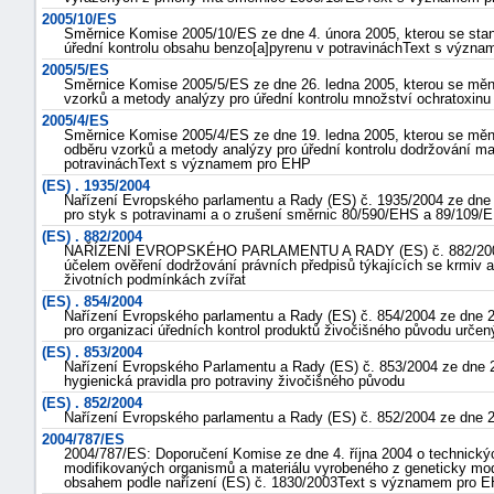
2005/10/ES
Směrnice Komise 2005/10/ES ze dne 4. února 2005, kterou se sta
úřední kontrolu obsahu benzo[a]pyrenu v potravináchText s význ
2005/5/ES
Směrnice Komise 2005/5/ES ze dne 26. ledna 2005, kterou se měn
vzorků a metody analýzy pro úřední kontrolu množství ochratoxin
2005/4/ES
Směrnice Komise 2005/4/ES ze dne 19. ledna 2005, kterou se měn
odběru vzorků a metody analýzy pro úřední kontrolu dodržování max
potravináchText s významem pro EHP
(ES) . 1935/2004
Nařízení Evropského parlamentu a Rady (ES) č. 1935/2004 ze dne 
pro styk s potravinami a o zrušení směrnic 80/590/EHS a 89/109/
(ES) . 882/2004
NAŘÍZENÍ EVROPSKÉHO PARLAMENTU A RADY (ES) č. 882/2004 ze
účelem ověření dodržování právních předpisů týkajících se krmiv a 
životních podmínkách zvířat
(ES) . 854/2004
Nařízení Evropského parlamentu a Rady (ES) č. 854/2004 ze dne 29
pro organizaci úředních kontrol produktů živočišného původu určen
(ES) . 853/2004
Nařízení Evropského Parlamentu a Rady (ES) č. 853/2004 ze dne 2
hygienická pravidla pro potraviny živočišného původu
(ES) . 852/2004
Nařízení Evropského parlamentu a Rady (ES) č. 852/2004 ze dne 2
2004/787/ES
2004/787/ES: Doporučení Komise ze dne 4. října 2004 o technický
modifikovaných organismů a materiálu vyrobeného z geneticky mod
obsahem podle nařízení (ES) č. 1830/2003Text s významem pro 