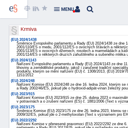
MENU
Krmiva
(EU) 2024/1438
Směrnice Evropského parlamentu a Rady (EU) 2024/1438 ze dne 1
2001/110/ES o medu, 2001/112/ES o ovocných šťávách a některých
2001/113/ES o ovocných džemech, rosolech a marmeládách a kašt
2001/114/ES o některých druzích zahuštěného a sušeného mléka u
(EU) 2024/1143
Nařízení Evropského parlamentu a Rady (EU) 2024/1143 ze dne 11
lihoviny a zemědělské produkty, jakož i zaručené tradiční speciali
produkty, kterým se mění nařízení (EU) č. 1308/2013, (EU) 2019/78
1151/2012
(EU) 2024/248
Nařízení Komise (EU) 2024/248 ze dne 16. ledna 2024, kterým se 
a Rady 2002/46/ES, pokud jde o hydroxid-adipát-vinan železitý pou
(EU) 2023/915
Nařízení Komise (EU) 2023/915 ze dne 25. dubna 2023 o maximální
v potravinách a o zrušení nařízení (ES) č. 1881/2006 (Text s vý
(EU) 2023/175
Směrnice Komise (EU) 2023/175 ze dne 26. ledna 2023, kterou se
2009/32/ES, pokud jde o 2-methyloxolan (Text s významem pro E
(EU) 2022/2292
Nařízení Komise v přenesené pravomoci (EU) 2022/2292 ze dne 6. 
parlamentu a Rady (EU) 2017/625, pokud jde o požadavky na vstup 