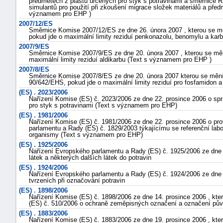
předmětech z plastů určených pro styk s potravinami a směrnice 
simulantů pro použití při zkoušení migrace složek materiálů a před
významem pro EHP )
2007/12/ES
Směrnice Komise 2007/12/ES ze dne 26. února 2007 , kterou se m
pokud jde o maximální limity reziduí penkonazolu, benomylu a k
2007/9/ES
Směrnice Komise 2007/9/ES ze dne 20. února 2007 , kterou se mě
maximální limity reziduí aldikarbu (Text s významem pro EHP )
2007/8/ES
Směrnice Komise 2007/8/ES ze dne 20. února 2007 kterou se měn
90/642/EHS, pokud jde o maximální limity reziduí pro fosfamidon
(ES) . 2023/2006
Nařízení Komise (ES) č. 2023/2006 ze dne 22. prosince 2006 o spr
pro styk s potravinami (Text s významem pro EHP)
(ES) . 1981/2006
Nařízení Komise (ES) č. 1981/2006 ze dne 22. prosince 2006 o pro
parlamentu a Rady (ES) č. 1829/2003 týkajícímu se referenční lab
organismy (Text s významem pro EHP)
(ES) . 1925/2006
Nařízení Evropského parlamentu a Rady (ES) č. 1925/2006 ze dne 2
látek a některých dalších látek do potravin
(ES) . 1924/2006
Nařízení Evropského parlamentu a Rady (ES) č. 1924/2006 ze dne 
tvrzeních při označování potravin
(ES) . 1898/2006
Nařízení Komise (ES) č. 1898/2006 ze dne 14. prosince 2006 , kte
(ES) č. 510/2006 o ochraně zeměpisných označení a označení pův
(ES) . 1883/2006
Nařízení Komise (ES) č. 1883/2006 ze dne 19. prosince 2006 , kte