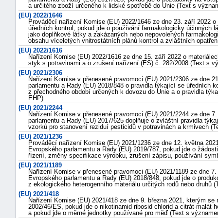
a určitého zboží určeného k lidské spotřebě do Unie (Text s výz
(EU) 2022/1646
Prováděcí nařízení Komise (EU) 2022/1646 ze dne 23. září 2022 o 
úředních kontrol, pokud jde o používání farmakologicky účinných lá
jako doplňkové látky a zakázaných nebo nepovolených farmakologick
obsahu víceletých vnitrostátních plánů kontrol a zvláštních opatře
(EU) 2022/1616
Nařízení Komise (EU) 2022/1616 ze dne 15. září 2022 o materiále
styk s potravinami a o zrušení nařízení (ES) č. 282/2008 (Text s
(EU) 2021/2306
Nařízení Komise v přenesené pravomoci (EU) 2021/2306 ze dne 21.
parlamentu a Rady (EU) 2018/848 o pravidla týkající se úředních k
z přechodného období určených k dovozu do Unie a o pravidla týka
EHP)
(EU) 2021/2244
Nařízení Komise v přenesené pravomoci (EU) 2021/2244 ze dne 7. 
parlamentu a Rady (EU) 2017/625 doplňuje o zvláštní pravidla týkaj
vzorků pro stanovení reziduí pesticidů v potravinách a krmivech 
(EU) 2021/1236
náhrady
Prováděcí nařízení Komise (EU) 2021/1236 ze dne 12. května 2021,
Evropského parlamentu a Rady (EU) 2019/787, pokud jde o žádosti
škody
řízení, změny specifikace výrobku, zrušení zápisu, používání symb
(EU) 2021/1189
Nařízení Komise v přenesené pravomoci (EU) 2021/1189 ze dne 7. 
Evropského parlamentu a Rady (EU) 2018/848, pokud jde o produkci
z ekologického heterogenního materiálu určitých rodů nebo druhů
(EU) 2021/418
Nařízení Komise (EU) 2021/418 ze dne 9. března 2021, kterým se
2002/46/ES, pokud jde o nikotinamid ribosid chlorid a citrát-malát
a pokud jde o měrné jednotky používané pro měď (Text s význam