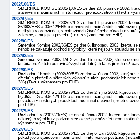
2002/100/ES
SMĚRNICE KOMISE 2002/100/ES ze dne 20. prosince 2002, kterou
stanovení maximálních limitů reziduí pro azoxystrobin (Text s v
2002/97/ES
SMĚRNICE KOMISE 2002/97/ES ze dne 16. prosince 2002, kterou 
86/363/EHS a 90/642/EHS o stanovení maximálních limitů reziduí pes
methylu) v obilovinách, v potravinách živočišného původu a v urči
zeleniny, a na jejich povrchu (Text s významem pro EHP)
2002/86/ES
Směrnice Komise 2002/86/ES ze dne 6. listopadu 2002, kterou se
něhož se zakazuje obchod s výrobky, které nejsou v souladu se 
2002/82/ES
Směrnice Komise 2002/82/ES ze dne 15. října 2002, kterou se měn
kritéria pro čistotu potravinářských přídatných látek jiných než b
2002/80/ES
Rozhodnutí Komise (2002/80/ES) ze dne 4. února 2002, kterým se 
ořechů a pistácií a některých výrobků z nich, pocházejících nebo
386) (Text s významem pro EHP)
2002/79/ES
SMĚRNICE KOMISE 2002/79/ES ze dne 2. října 2002, kterou se m
86/363/EHS a 90/642/EHS o stanovení maximálních limitů reziduí pe
původu a v některých produktech rostlinného původu, včetně ovoce
pro EHP)
2002/79/ES
Rozhodnutí y (2002/79/ES) ze dne 4. února 2002, kterým se stano
některých výrobků z podzemnice olejné pocházející nebo zasílané
významem pro EHP)
2002/76/ES
SMĚRNICE KOMISE 2002/76/ES ze dne 6. září 2002, kterou se mě
pokud jde o stanovení maximálních limitů reziduí pesticidů (metsul