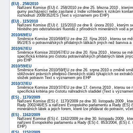
(EU) . 258/2010
Nařízení Komise (EU) č. 258/2010 ze dne 25. března 2010 , kterým
gumy pocházející nebo zasílané z Indie vzhledem k rizikům kontam
rozhodnutí 2008/352/ES (Text s významem pro EHP)
(EU) . 115/2010
Nařízení Komise (EU) č. 115/2010 ze dne 9. února 2010 , kterým s
hlinitého pro odstraňování fluoridů z přírodních minerálních vod 
2010/69/EU
Směrnice Komise 2010/69/EU ze dne 22. října 2010 , kterou se mě
95/2/ES o potravinářských přídatných látkách jiných než barviva 
2010/67/EU
Směrnice Komise 2010/67/EU ze dne 20. října 2010 , kterou se mě
specifická kritéria pro čistotu potravinářských přídatných látek ji
pro EHP
2010/59/EU
Směrnice Komise 2010/59/EU ze dne 26. srpna 2010 o změně smě
sbližování právních předpisů členských států týkajících se extrakč
složek potravin Text s významem pro EHP
2010/37/EU
Směrnice Komise 2010/37/EU ze dne 17. června 2010 , kterou se 
specifická kritéria pro čistotu náhradních sladidel (Text s význam
(ES) . 1170/2009
Nařízení Komise (ES) č. 1170/2009 ze dne 30. listopadu 2009 , k
Rady 2002/46/ES a nařízení Evropského parlamentu a Rady (ES) č
minerálních látek a jejich forem, které lze přidávat do potravin, 
(ES) . 1162/2009
Nařízení Komise (ES) č. 1162/2009 ze dne 30. listopadu 2009 , kt
nařízení Evropského parlamentu a Rady (ES) č. 853/2004, (ES) č.
EHP)
(ES) . 1152/2009