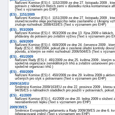
Nařízení Komise (ES) č. 1152/2009 ze dne 27. listopadu 2009 , kt
potravin z některých třetích zemí v důsledku rizika kontaminace a
(Text s významem pro EHP)
(ES) . 1151/2009
Nařízení Komise (ES) č. 1151/2009 ze dne 27. listopadu 2009 , kt
slunečnicového oleje pocházejícího nebo zasílaného z Ukrajiny vz
zrušuje rozhodnutí 2008/433/ES (Text s významem pro EHP)
(ES) . 953/2009
Nařízení Komise (ES) č. 953/2009 ze dne 13. října 2009 o látkách,
přidávány do potravin pro zvláštní výživu (Text s významem pro E
(ES) . 669/2009
Nařízení Komise (ES) č. 669/2009 ze dne 24. července 2009 , kte
Rady (ES) č. 882/2004, pokud jde o zesílené úřední kontroly dovoz
původu, a kterým se mění rozhodnutí 2006/504/ES (Text s význa
(ES) . 491/2009
Nařízení Rady (ES) č. 491/2009 ze dne 25. května 2009 , kterým s
společná organizace zemědělských trhů a zvláštní ustanovení pro 
společné organizaci trhů )
(ES) . 450/2009
Nařízení Komise (ES) č. 450/2009 ze dne 29. května 2009 o aktivní
určených pro styk s potravinami (Text s významem pro EHP)
2009/163/EU
Směrnice Komise 2009/163/EU ze dne 22. prosince 2009 , kterou
94/35/ES o náhradních sladidlech pro použití v potravinách, poku
(ES) . 41/2009
Nařízení Komise (ES) č. 41/2009 ze dne 20. ledna 2009 o složení 
nesnášenlivostí lepku (Text s významem pro EHP)
2009/39/ES
Směrnice Evropského parlamentu a Rady 2009/39/ES ze dne 6. květ
(přepracované znění) (Text s významem pro EHP)