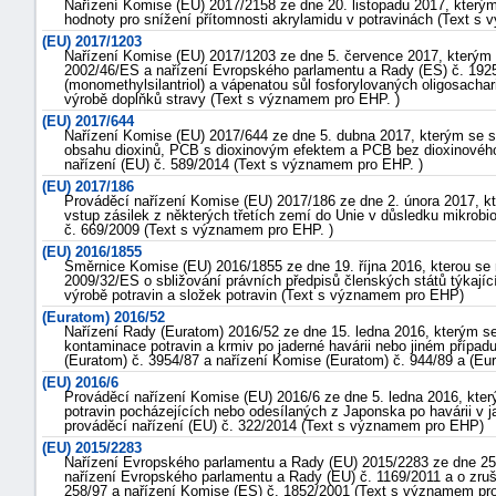
Nařízení Komise (EU) 2017/2158 ze dne 20. listopadu 2017, kterým
hodnoty pro snížení přítomnosti akrylamidu v potravinách (Text s
"náhradě
(EU) 2017/1203
škod"
Nařízení Komise (EU) 2017/1203 ze dne 5. července 2017, který
2002/46/ES a nařízení Evropského parlamentu a Rady (ES) č. 1925
(monomethylsilantriol) a vápenatou sůl fosforylovaných oligosacha
výrobě doplňků stravy (Text s významem pro EHP. )
(EU) 2017/644
Nařízení Komise (EU) 2017/644 ze dne 5. dubna 2017, kterým se s
obsahu dioxinů, PCB s dioxinovým efektem a PCB bez dioxinového 
nařízení (EU) č. 589/2014 (Text s významem pro EHP. )
(EU) 2017/186
Prováděcí nařízení Komise (EU) 2017/186 ze dne 2. února 2017, kt
vstup zásilek z některých třetích zemí do Unie v důsledku mikrob
č. 669/2009 (Text s významem pro EHP. )
(EU) 2016/1855
Směrnice Komise (EU) 2016/1855 ze dne 19. října 2016, kterou s
2009/32/ES o sbližování právních předpisů členských států týkajíc
výrobě potravin a složek potravin (Text s významem pro EHP)
(Euratom) 2016/52
Nařízení Rady (Euratom) 2016/52 ze dne 15. ledna 2016, kterým se 
kontaminace potravin a krmiv po jaderné havárii nebo jiném případu
(Euratom) č. 3954/87 a nařízení Komise (Euratom) č. 944/89 a (Eu
(EU) 2016/6
Prováděcí nařízení Komise (EU) 2016/6 ze dne 5. ledna 2016, kter
potravin pocházejících nebo odesílaných z Japonska po havárii v j
prováděcí nařízení (EU) č. 322/2014 (Text s významem pro EHP)
(EU) 2015/2283
Nařízení Evropského parlamentu a Rady (EU) 2015/2283 ze dne 25.
nařízení Evropského parlamentu a Rady (EU) č. 1169/2011 a o zru
258/97 a nařízení Komise (ES) č. 1852/2001 (Text s významem pr