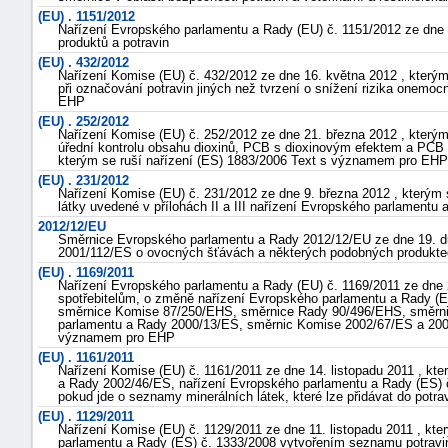
(EU) . 1151/2012
Nařízení Evropského parlamentu a Rady (EU) č. 1151/2012 ze dne 
produktů a potravin
(EU) . 432/2012
Nařízení Komise (EU) č. 432/2012 ze dne 16. května 2012 , kterým
při označování potravin jiných než tvrzení o snížení rizika onemoc
EHP
(EU) . 252/2012
Nařízení Komise (EU) č. 252/2012 ze dne 21. března 2012 , který
úřední kontrolu obsahu dioxinů, PCB s dioxinovým efektem a PCB 
kterým se ruší nařízení (ES) 1883/2006 Text s významem pro EHP
(EU) . 231/2012
Nařízení Komise (EU) č. 231/2012 ze dne 9. března 2012 , kterým s
látky uvedené v přílohách II a III nařízení Evropského parlamen
2012/12/EU
Směrnice Evropského parlamentu a Rady 2012/12/EU ze dne 19. d
2001/112/ES o ovocných šťávách a některých podobných produktec
(EU) . 1169/2011
Nařízení Evropského parlamentu a Rady (EU) č. 1169/2011 ze dne 2
spotřebitelům, o změně nařízení Evropského parlamentu a Rady (E
směrnice Komise 87/250/EHS, směrnice Rady 90/496/EHS, směrn
parlamentu a Rady 2000/13/ES, směrnic Komise 2002/67/ES a 2008
významem pro EHP
(EU) . 1161/2011
Nařízení Komise (EU) č. 1161/2011 ze dne 14. listopadu 2011 , k
a Rady 2002/46/ES, nařízení Evropského parlamentu a Rady (ES) č
pokud jde o seznamy minerálních látek, které lze přidávat do pot
(EU) . 1129/2011
Nařízení Komise (EU) č. 1129/2011 ze dne 11. listopadu 2011 , kte
parlamentu a Rady (ES) č. 1333/2008 vytvořením seznamu potravi