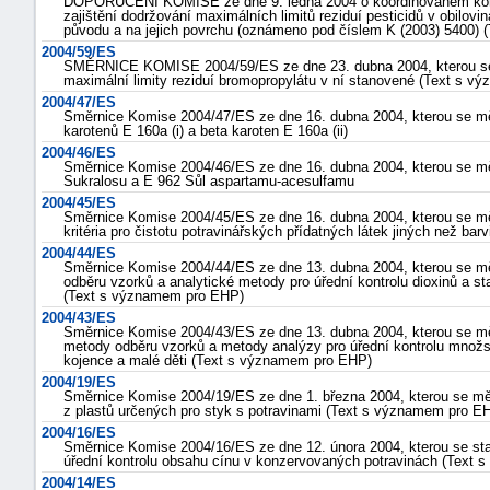
DOPORUČENÍ KOMISE ze dne 9. ledna 2004 o koordinovaném kontr
zajištění dodržování maximálních limitů reziduí pesticidů v obilovi
původu a na jejich povrchu (oznámeno pod číslem K (2003) 5400)
2004/59/ES
SMĚRNICE KOMISE 2004/59/ES ze dne 23. dubna 2004, kterou se
maximální limity reziduí bromopropylátu v ní stanovené (Text s 
2004/47/ES
Směrnice Komise 2004/47/ES ze dne 16. dubna 2004, kterou se m
karotenů E 160a (i) a beta karoten E 160a (ii)
2004/46/ES
Směrnice Komise 2004/46/ES ze dne 16. dubna 2004, kterou se m
Sukralosu a E 962 Sůl aspartamu-acesulfamu
2004/45/ES
Směrnice Komise 2004/45/ES ze dne 16. dubna 2004, kterou se měn
kritéria pro čistotu potravinářských přídatných látek jiných než barv
2004/44/ES
Směrnice Komise 2004/44/ES ze dne 13. dubna 2004, kterou se mě
odběru vzorků a analytické metody pro úřední kontrolu dioxinů a 
(Text s významem pro EHP)
2004/43/ES
Směrnice Komise 2004/43/ES ze dne 13. dubna 2004, kterou se mě
metody odběru vzorků a metody analýzy pro úřední kontrolu množstv
kojence a malé děti (Text s významem pro EHP)
2004/19/ES
Směrnice Komise 2004/19/ES ze dne 1. března 2004, kterou se mě
z plastů určených pro styk s potravinami (Text s významem pro E
2004/16/ES
Směrnice Komise 2004/16/ES ze dne 12. února 2004, kterou se st
úřední kontrolu obsahu cínu v konzervovaných potravinách (Text
2004/14/ES