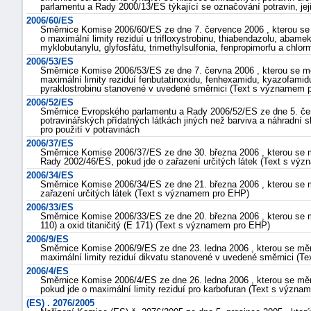
parlamentu a Rady 2000/13/ES týkající se označování potravin, jej
2006/60/ES
Směrnice Komise 2006/60/ES ze dne 7. července 2006 , kterou se
o maximální limity reziduí u trifloxystrobinu, thiabendazolu, abam
myklobutanylu, glyfosfátu, trimethylsulfonia, fenpropimorfu a ch
2006/53/ES
Směrnice Komise 2006/53/ES ze dne 7. června 2006 , kterou se m
maximální limity reziduí fenbutatinoxidu, fenhexamidu, kyazofamidu
pyraklostrobinu stanovené v uvedené směrnici (Text s významem 
2006/52/ES
Směrnice Evropského parlamentu a Rady 2006/52/ES ze dne 5. čer
potravinářských přídatných látkách jiných než barviva a náhradní 
pro použití v potravinách
2006/37/ES
Směrnice Komise 2006/37/ES ze dne 30. března 2006 , kterou se m
Rady 2002/46/ES, pokud jde o zařazení určitých látek (Text s vý
2006/34/ES
Směrnice Komise 2006/34/ES ze dne 21. března 2006 , kterou se m
zařazení určitých látek (Text s významem pro EHP)
2006/33/ES
Směrnice Komise 2006/33/ES ze dne 20. března 2006 , kterou se 
110) a oxid titaničitý (E 171) (Text s významem pro EHP)
2006/9/ES
Směrnice Komise 2006/9/ES ze dne 23. ledna 2006 , kterou se mě
maximální limity reziduí dikvatu stanovené v uvedené směrnici (
2006/4/ES
Směrnice Komise 2006/4/ES ze dne 26. ledna 2006 , kterou se mě
pokud jde o maximální limity reziduí pro karbofuran (Text s význ
(ES) . 2076/2005