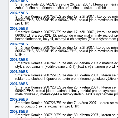
2007/61/ES
Směrnice Rady 2007/61/ES ze dne 26. září 2007 , kterou se mění 
zahuštěného a sušeného mléka určeného k lidské spotřebě
2007/57/ES
Směrnice Komise 2007/57/ES ze dne 17. září 2007 , kterou se měn
86/362/EHS, 86/363/EHS a 90/642/EHS, pokud jde o maximální limi
pro EHP)
2007/56/ES
Směrnice Komise 2007/56/ES ze dne 17. září 2007 , kterou se měn
86/363/EHS a 90/642/EHS, pokud jde o maximální limity reziduí pro 
hexachlorbenzen, ioxynil, oxamyl a chinoxyfen (Text s významem 
2007/55/ES
Směrnice Komise 2007/55/ES ze dne 17. září 2007, kterou se měn
86/362/EHS, 86/363/EHS a 90/642/EHS, pokud jde o maximální limi
EHP )
2007/42/ES
Směrnice Komise 2007/42/ES ze dne 29. června 2007 o materiálec
styk s potravinami (kodifikované znění) (Text s významem pro EH
2007/29/ES
Směrnice Komise 2007/29/ES ze dne 30. května 2007 , kterou se 
reklamu a obchodní úpravu potravin pro nízkoenergetickou výživu
2007/28/ES
Směrnice Komise 2007/28/ES ze dne 25. května 2007 , kterou se 
90/642/EHS, pokud jde o maximální limity reziduí pro azoxystrobin, 
maleinhydrazid, metalaxyl-M a trifloxystrobin (Text s významem p
2007/26/ES
Směrnice Komise 2007/26/ES ze dne 7. května 2007 , kterou se mě
jejího použití (Text s významem pro EHP)
2007/19/ES
Směrnice Komise 2007/19/ES ze dne 30. března 2007 , kterou se 