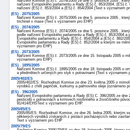
Nařízení Komise (ES) č. 2076/2005 ze dne 5. prosince 2005 , kter
nařízení Evropského parlamentu a Rady (ES) č. 853/2004, (ES) č.
nařízení (ES) č. 853/2004 a (ES) č. 854/2004 (Text s významem p
(ES) . 2075/2005
Nařízení Komise (ES) č. 2075/2005 ze dne 5. prosince 2005 , který
trichinel v mase (Text s významem pro EHP)
(ES) . 2074/2005
Nařízení Komise (ES) č. 2074/2005 ze dne 5. prosince 2005 , kter
podle nařízení Evropského parlamentu a Rady (ES) č. 853/2004 a pr
Evropského parlamentu a Rady (ES) č. 854/2004 a (ES) č. 882/200
Evropského parlamentu a Rady (ES) č. 852/2004 a kterým se mění n
významem pro EHP)
(ES) . 2073/2005
Nařízení Komise (ES) č. 2073/2005 ze dne 15. listopadu 2005 o mikr
významem pro EHP)
(ES) . 1895/2005
Nařízení Komise (ES) č. 1895/2005 ze dne 18. listopadu 2005 o om
a předmětech určených pro styk s potravinami (Text s významem 
2005/402/ES
2005/402/ES: Rozhodnutí Komise ze dne 23. května 2005 o mimořádn
výrobků z chilli papriček, kurkumy a palmového oleje (oznámeno 
(ES) . 396/2005
Nařízení Evropského parlamentu a Rady (ES) C. 396/2005 ze dne 2
pesticidů v potravinách a krmivech rostlinného a živočišného pův
91/414/EHSText s významem pro EHP.
2005/85/ES
2005/85/ES: Rozhodnutí Komise, ze dne 26. ledna 2005, kterým se 
některých výrobků získaných z pistácií pocházejících nebo zasíla
Text s významem pro EHP
2005/79/ES
Směrnice Komise 2005/79/ES ze dne 18. listopadu 2005, kterou s