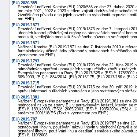
(EU) 2020/585
Prováděcí nařízení Komise (EU) 2020/585 ze dne 27. dubna 2020 
pro roky 2021, 2022 a 2023 s cílem zajistit dodržování maximálních 
živočišného původu a na jejich povrchu a vyhodnotit expozici spot
pro EHP)
(EU) 2019/1873
Prováděcí nařízení Komise (EU) 2019/1873 ze dne 7. listopadu 20
úředních kontrol příslušnými orgány na stanovištích hraniční kont
produktů, vedlejších produktů živočišného původu a směsných pr
(EU) 2019/1871
Nařízení Komise (EU) 2019/1871 ze dne 7. listopadu 2019 o refere
farmakologicky účinné látky přítomné v potravinách živočišného p
významem pro EHP)
(EU) 2019/1793
Prováděcí nařízení Komise (EU) 2019/1793 ze dne 22. října 2019 o
mimořádných opatření upravujících vstup určitého zboží z určitých 
Evropského parlamentu a Rady (EU) 2017/625 a (ES) č. 178/2002 a
669/2009, (EU) č. 884/2014, (EU) 2015/175, (EU) 2017/186 a (EU)
(EU) 2019/1715
Prováděcí nařízení Komise (EU) 2019/1715 ze dne 30. září 2019, k
správu informací o úředních kontrolách a jeho systémových slož
(EU) 2019/1381
Nařízení Evropského parlamentu a Rady (EU) 2019/1381 ze dne 20. 
+náhrady
hodnocení rizika ze strany EU v potravinovém řetězci, kterým se m
(ES) č. 1831/2003, (ES)č. 2065/2003, (ES) č. 1935/2004, (ES) č. 
směrnice 2001/18/ES (Text s významem pro EHP.)
(EU) 2019/787
Nařízení Evropského parlamentu a Rady (EU) 2019/787 ze dne 17. d
označování lihovin, používání názvů lihovin v obchodní úpravě a p
označení lihovin, používání lihu a destilátů zemědělského původu p
(ES) č. 110/2008