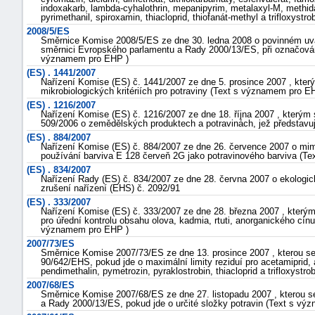
indoxakarb, lambda-cyhalothrin, mepanipyrim, metalaxyl-M, methida
pyrimethanil, spiroxamin, thiacloprid, thiofanát-methyl a trifloxys
2008/5/ES
Směrnice Komise 2008/5/ES ze dne 30. ledna 2008 o povinném uvád
směrnici Evropského parlamentu a Rady 2000/13/ES, při označování 
významem pro EHP )
(ES) . 1441/2007
Nařízení Komise (ES) č. 1441/2007 ze dne 5. prosince 2007 , kter
mikrobiologických kritériích pro potraviny (Text s významem pro E
(ES) . 1216/2007
Nařízení Komise (ES) č. 1216/2007 ze dne 18. října 2007 , kterým 
509/2006 o zemědělských produktech a potravinách, jež představují
(ES) . 884/2007
Nařízení Komise (ES) č. 884/2007 ze dne 26. července 2007 o mim
používání barviva E 128 červeň 2G jako potravinového barviva (
(ES) . 834/2007
Nařízení Rady (ES) č. 834/2007 ze dne 28. června 2007 o ekologic
zrušení nařízení (EHS) č. 2092/91
(ES) . 333/2007
Nařízení Komise (ES) č. 333/2007 ze dne 28. března 2007 , který
pro úřední kontrolu obsahu olova, kadmia, rtuti, anorganického cín
významem pro EHP )
2007/73/ES
Směrnice Komise 2007/73/ES ze dne 13. prosince 2007 , kterou s
90/642/EHS, pokud jde o maximální limity reziduí pro acetamiprid, a
pendimethalin, pymetrozin, pyraklostrobin, thiacloprid a trifloxyst
2007/68/ES
Směrnice Komise 2007/68/ES ze dne 27. listopadu 2007 , kterou s
a Rady 2000/13/ES, pokud jde o určité složky potravin (Text s v