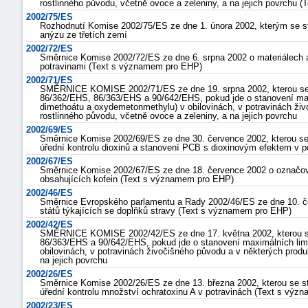
rostlinného původu, včetně ovoce a zeleniny, a na jejich povrchu
2002/75/ES
Rozhodnutí Komise 2002/75/ES ze dne 1. února 2002, kterým se s
anýzu ze třetích zemí
2002/72/ES
Směrnice Komise 2002/72/ES ze dne 6. srpna 2002 o materiálech a
potravinami (Text s významem pro EHP)
2002/71/ES
SMĚRNICE KOMISE 2002/71/ES ze dne 19. srpna 2002, kterou se 
86/362/EHS, 86/363/EHS a 90/642/EHS, pokud jde o stanovení maxim
dimethoátu a oxydemeton­methylu) v obilovinách, v potravinách ži
rostlinného původu, včetně ovoce a zeleniny, a na jejich povrchu
2002/69/ES
Směrnice Komise 2002/69/ES ze dne 30. července 2002, kterou se
úřední kontrolu dioxinů a stanovení PCB s dioxinovým efektem v 
2002/67/ES
Směrnice Komise 2002/67/ES ze dne 18. července 2002 o označován
obsahujících kofein (Text s významem pro EHP)
2002/46/ES
Směrnice Evropského parlamentu a Rady 2002/46/ES ze dne 10. če
států týkajících se doplňků stravy (Text s významem pro EHP)
2002/42/ES
SMĚRNICE KOMISE 2002/42/ES ze dne 17. května 2002, kterou se
86/363/EHS a 90/642/EHS, pokud jde o stanovení maximálních limitů
obilovinách, v potravinách živočišného původu a v některých produ
na jejich povrchu
2002/26/ES
Směrnice Komise 2002/26/ES ze dne 13. března 2002, kterou se s
úřední kontrolu množství ochratoxinu A v potravinách (Text s vý
2002/23/ES