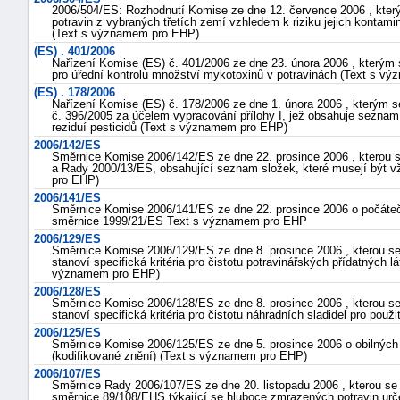
2006/504/ES: Rozhodnutí Komise ze dne 12. července 2006 , kter
potravin z vybraných třetích zemí vzhledem k riziku jejich kontam
(Text s významem pro EHP)
(ES) . 401/2006
Nařízení Komise (ES) č. 401/2006 ze dne 23. února 2006 , kterým
pro úřední kontrolu množství mykotoxinů v potravinách (Text s v
(ES) . 178/2006
Nařízení Komise (ES) č. 178/2006 ze dne 1. února 2006 , kterým 
č. 396/2005 za účelem vypracování přílohy I, jež obsahuje seznam 
reziduí pesticidů (Text s významem pro EHP)
2006/142/ES
Směrnice Komise 2006/142/ES ze dne 22. prosince 2006 , kterou s
a Rady 2000/13/ES, obsahující seznam složek, které musejí být v
pro EHP)
2006/141/ES
Směrnice Komise 2006/141/ES ze dne 22. prosince 2006 o počáteč
směrnice 1999/21/ES Text s významem pro EHP
2006/129/ES
Směrnice Komise 2006/129/ES ze dne 8. prosince 2006 , kterou se
stanoví specifická kritéria pro čistotu potravinářských přídatných l
významem pro EHP)
2006/128/ES
Směrnice Komise 2006/128/ES ze dne 8. prosince 2006 , kterou se
stanoví specifická kritéria pro čistotu náhradních sladidel pro pou
2006/125/ES
Směrnice Komise 2006/125/ES ze dne 5. prosince 2006 o obilných a
(kodifikované znění) (Text s významem pro EHP)
2006/107/ES
Směrnice Rady 2006/107/ES ze dne 20. listopadu 2006 , kterou se
směrnice 89/108/EHS týkající se hluboce zmrazených potravin urč