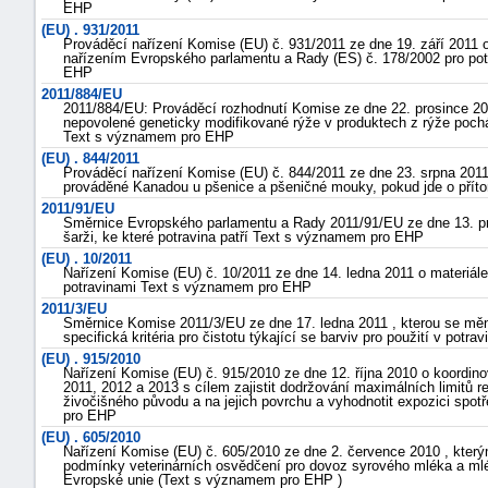
EHP
(EU) . 931/2011
Prováděcí nařízení Komise (EU) č. 931/2011 ze dne 19. září 2011
nařízením Evropského parlamentu a Rady (ES) č. 178/2002 pro po
EHP
2011/884/EU
2011/884/EU: Prováděcí rozhodnutí Komise ze dne 22. prosince 20
nepovolené geneticky modifikované rýže v produktech z rýže poch
Text s významem pro EHP
(EU) . 844/2011
Prováděcí nařízení Komise (EU) č. 844/2011 ze dne 23. srpna 2011 
prováděné Kanadou u pšenice a pšeničné mouky, pokud jde o pří
2011/91/EU
Směrnice Evropského parlamentu a Rady 2011/91/EU ze dne 13. pr
šarži, ke které potravina patří Text s významem pro EHP
(EU) . 10/2011
Nařízení Komise (EU) č. 10/2011 ze dne 14. ledna 2011 o materiál
potravinami Text s významem pro EHP
2011/3/EU
Směrnice Komise 2011/3/EU ze dne 17. ledna 2011 , kterou se měn
specifická kritéria pro čistotu týkající se barviv pro použití v po
(EU) . 915/2010
Nařízení Komise (EU) č. 915/2010 ze dne 12. října 2010 o koordin
2011, 2012 a 2013 s cílem zajistit dodržování maximálních limitů re
živočišného původu a na jejich povrchu a vyhodnotit expozici spot
pro EHP
(EU) . 605/2010
Nařízení Komise (EU) č. 605/2010 ze dne 2. července 2010 , který
podmínky veterinárních osvědčení pro dovoz syrového mléka a mlé
Evropské unie (Text s významem pro EHP )