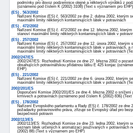
podmínky pro dovoz podzemnice olejné a některých výrobků z podz
(oznámeno pod číslem K (2002) 3108) (Text s významem pro EHP)
(ES) . 563/2002
Nařízení Komise (ES) č. 563/2002 ze dne 2. dubna 2002, kterým se
maximální limity některých kontaminujících látek v potravinách
(ES) . 472/2002
Nařízení Komise (ES) č. 472/2002 ze dne 12. března 2002, kterým 
stanoví maximální limity některých kontaminujících látek v potra
(ES) . 257/2002
Nařízení Komise (ES) č. 257/2002 ze dne 12. února 2002, kterým s
maximální limity některých kontaminujících látek v potravinách, a 
maximální limity některých kontaminujících látek v potravinách (
2002/247/ES
2002/247/ES: Rozhodnutí Komise ze dne 27. března 2002 o pozasta
obsahujících potravinářskou přídatnou látku E 425 konjac (oznám
EHP)
(ES) . 221/2002
Nařízení Komise (ES) č. 221/2002 ze dne 6. února 2002, kterým se
maximální limity některých kontaminujících látek v potravinách (
2002/201/ES
Doporučení Komise 2002/201/ES ze dne 4. března 2002 o snížení pří
krmivech a potravinách (oznámeno pod číslem K (2002) 836) (Tex
(ES) . 178/2002
Nařízení Evropského parlamentu a Rady (ES) č. 178/2002 ze dne 2
požadavky potravinového práva, zřizuje se Evropský úřad pro bezpe
bezpečnosti potravin
2002/113/ES
2002/113/ES: Rozhodnutí Komise ze dne 23. ledna 2002, kterým s
seznam látek určených k aromatizaci používaných v potravinách n
(2002) 88) (Text s významem pro EHP)