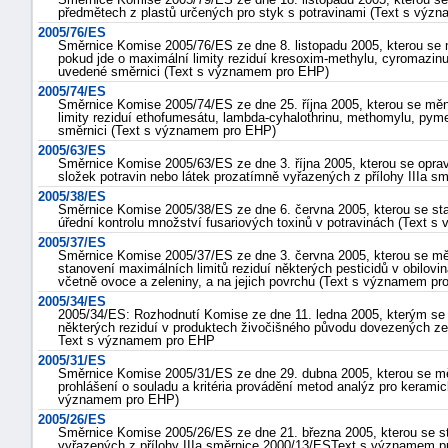
předmětech z plastů určených pro styk s potravinami (Text s vý
2005/76/ES
Směrnice Komise 2005/76/ES ze dne 8. listopadu 2005, kterou s
pokud jde o maximální limity reziduí kresoxim-methylu, cyromazinu
uvedené směrnici (Text s významem pro EHP)
2005/74/ES
Směrnice Komise 2005/74/ES ze dne 25. října 2005, kterou se mě
limity reziduí ethofumesátu, lambda-cyhalothrinu, methomylu, pym
směrnici (Text s významem pro EHP)
2005/63/ES
Směrnice Komise 2005/63/ES ze dne 3. října 2005, kterou se opr
složek potravin nebo látek prozatímně vyřazených z přílohy IIIa
2005/38/ES
Směrnice Komise 2005/38/ES ze dne 6. června 2005, kterou se st
úřední kontrolu množství fusariových toxinů v potravinách (Text 
2005/37/ES
Směrnice Komise 2005/37/ES ze dne 3. června 2005, kterou se m
stanovení maximálních limitů reziduí některých pesticidů v obilovi
včetně ovoce a zeleniny, a na jejich povrchu (Text s významem pr
2005/34/ES
2005/34/ES: Rozhodnutí Komise ze dne 11. ledna 2005, kterým se
některých reziduí v produktech živočišného původu dovezených ze
Text s významem pro EHP
2005/31/ES
Směrnice Komise 2005/31/ES ze dne 29. dubna 2005, kterou se m
prohlášení o souladu a kritéria provádění metod analýz pro kerami
významem pro EHP)
2005/26/ES
Směrnice Komise 2005/26/ES ze dne 21. března 2005, kterou se st
vyřazených z přílohy IIIa směrnice 2000/13/ESText s významem 