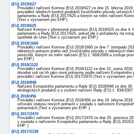
(EU) 2019/627
Prováděcí nařízení Komise (EU) 2019/627 ze dne 15. března 2019, 
provádění úředních kontrol produktů živočišného původu určených 
parlamentu a Rady (EU) 2017/625 a kterým se mění nařízení Komise
(Text s významem pro EHP.)
(EU) 2019/625
Nařízení Komise v přenesené pravomoci (EU) 2019/625 ze dne 4. b
parlamentu a Rady (EU) 2017/625, pokud jde o požadavky na vstup z
spotřebě do Unie (Text s významem pro EHP.)
(EU) 2018/1660
Prováděcí nařízení Komise (EU) 2018/1660 ze dne 7. listopadu 201
-
některých potravin jiného než živočišného původu z některých třet
pesticidů, kterým se mění nařízení (ES) č. 669/2009 a zrušuje pr
náhrady
pro EHP.)
(EU) 2018/1122
Prováděcí nařízení Komise (EU) 2018/1122 ze dne 10. srpna 2018, 
disodné soli na trh jako nové potraviny podle nařízení Evropskéh
prováděcí nařízení Komise (EU) 2017/2470 (Text s významem pro 
(EU) 2018/848
Nařízení Evropského parlamentu a Rady (EU) 2018/848 ze dne 30. 
ekologických produktů a o zrušení nařízení Rady (ES) č. 834/2007
(EU) 2018/456
Prováděcí nařízení Komise (EU) 2018/456 ze dne 19. března 2018 
určování statusu nových potravin v souladu s nařízením Evropsk
potravinách (Text s významem pro EHP. )
(EU) 2017/2470
Prováděcí nařízení Komise (EU) 2017/2470 ze dne 20. prosince 20
v souladu s nařízením Evropského parlamentu a Rady (EU) 2015/2
EHP. )
(EU) 2017/2158