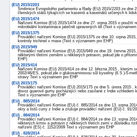
(EU) 2015/2203
Směrnice Evropského parlamentu a Rady (EU) 2015/2203 ze dne 25.
členských států týkajících se kaseinů a kaseinátů určených k lid
(EU) 2015/1474
Nařízení Komise (EU) 2015/1474 ze dne 27. srpna 2015 o použití r
mikrobiální kontaminace jatečně upravených těl (Text s významem
(EU) 2015/1375
Prováděcí nařízení Komise (EU) 2015/1375 ze dne 10. srpna 2015, 
kontroly trichinel v mase (Text s významem pro EHP)
(EU) 2015/949
Prováděcí nařízení Komise (EU) 2015/949 ze dne 19. června 2015,
některými třetími zeměmi u některých potravin, pokud jde o přít
EHP)
(EU) 2015/414
Nařízení Komise (EU) 2015/414 ze dne 12. března 2015 , kterým 
2002/46/ES, pokud jde o glukosaminovou sůl kyseliny (6 S )-5-meth
stravy Text s významem pro EHP
(EU) 2015/175
Prováděcí nařízení Komise (EU) 2015/175 ze dne 5. února 2015 , k
dovoz guarové gumy pocházející nebo zasílané z Indie vzhledem k
Text s významem pro EHP
(EU) . 885/2014
Prováděcí nařízení Komise (EU) č. 885/2014 ze dne 13. srpna 2014
okry a listů curry z Indie a zrušuje prováděcí nařízení (EU) č. 9
(EU) . 884/2014
Prováděcí nařízení Komise (EU) č. 884/2014 ze dne 13. srpna 201
některých krmiv a potravin z některých třetích zemí v důsledku riz
nařízení (ES) č. 1152/2009 Text s významem pro EHP
(EU) . 828/2014