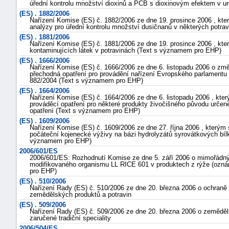
úřední kontrolu množství dioxinů a PCB s dioxinovým efektem v u
(ES) . 1882/2006
Nařízení Komise (ES) č. 1882/2006 ze dne 19. prosince 2006 , kt
analýzy pro úřední kontrolu množství dusičnanů v některých potr
(ES) . 1881/2006
Nařízení Komise (ES) č. 1881/2006 ze dne 19. prosince 2006 , kte
kontaminujících látek v potravinách (Text s významem pro EHP)
(ES) . 1666/2006
Nařízení Komise (ES) č. 1666/2006 ze dne 6. listopadu 2006 o změ
přechodná opatření pro provádění nařízení Evropského parlamentu 
882/2004 (Text s významem pro EHP)
(ES) . 1664/2006
Nařízení Komise (ES) č. 1664/2006 ze dne 6. listopadu 2006 , kter
prováděcí opatření pro některé produkty živočišného původu určené
opatření (Text s významem pro EHP)
(ES) . 1609/2006
Nařízení Komise (ES) č. 1609/2006 ze dne 27. října 2006 , kterým 
počáteční kojenecké výživy na bázi hydrolyzátů syrovátkových bíl
významem pro EHP)
2006/601/ES
2006/601/ES: Rozhodnutí Komise ze dne 5. září 2006 o mimořádný
modifikovaného organismu LL RICE 601 v produktech z rýže (ozn
pro EHP)
(ES) . 510/2006
Nařízení Rady (ES) č. 510/2006 ze dne 20. března 2006 o ochran
zemědělských produktů a potravin
(ES) . 509/2006
Nařízení Rady (ES) č. 509/2006 ze dne 20. března 2006 o zeměděls
zaručené tradiční speciality
2006/504/ES