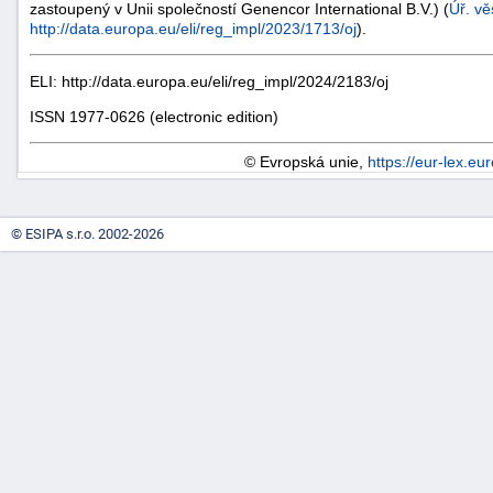
zastoupený v Unii společností Genencor International B.V.) (
Úř. vě
http://data.europa.eu/eli/reg_impl/2023/1713/oj
).
ELI: http://data.europa.eu/eli/reg_impl/2024/2183/oj
ISSN 1977-0626 (electronic edition)
© Evropská unie,
https://eur-lex.eu
© ESIPA s.r.o. 2002-2026