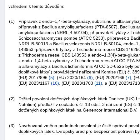
vzhledem k těmto důvodům:
(1)
Přípravek z endo–1,4-beta-xylanázy, subtilisinu a alfa-amyláz
přípravek z
Bacillus amyloliquefaciens
(PTA-6507),
Bacillus a
amyloliquefaciens
(NRRL B-50104), přípravek 6-fytázy z
Tric
Schizosaccharomyces pombe
(ATCC 5233), přípravek z
Baci
NRRL B-50013 a
Bacillus velezensis
NRRL B-50104, endo–1,4
143953, přípravek 6-fytázy z
Trichoderma reesei
CBS 146250,
z
Trichoderma reesei
CBS 143953 a endo–1,3(4)-beta-gluka
z endo–1,4-beta-xylanázy z
Trichoderma reesei
ATCC PTA-55
a alfa-amylázy z
Bacillus licheniformis
ATCC SD-6525 byly povo
doplňkové látky“) prováděcími nařízeními Komise (EU) č. 38
(EU) 2017/896
(
5
)
, (EU) 2020/164
(
6
)
, (EU) 2020/166
(
7
)
, (
(EU) 2023/1167
(
10
)
, (EU) 2023/1703
(
11
)
, a (EU) 2023/171
(2)
Držitel povolení dotčených doplňkových látek Danisco (UK) L
Nutrition) předložil v souladu s čl. 13 odst. 3 nařízení (ES) 
+náhrady
dotčených doplňkových látek na Genencor International B.V.
(3)
Navrhovaná změna podmínek povolení je čistě správní pova
doplňkových látek. Evropský úřad pro bezpečnost potravin byl