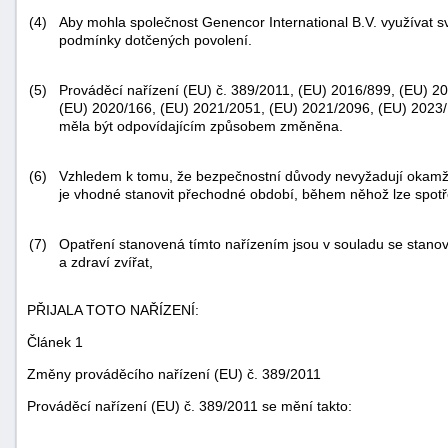
(4)
Aby mohla společnost Genencor International B.V. využívat s
podmínky dotčených povolení.
(5)
Prováděcí nařízení (EU) č. 389/2011, (EU) 2016/899, (EU) 2
(EU) 2020/166, (EU) 2021/2051, (EU) 2021/2096, (EU) 2023/
měla být odpovídajícím způsobem změněna.
-
(6)
Vzhledem k tomu, že bezpečnostní důvody nevyžadují okamž
náhrady
je vhodné stanovit přechodné období, během něhož lze spotře
(7)
Opatření stanovená tímto nařízením jsou v souladu se stanov
a zdraví zvířat,
PŘIJALA TOTO NAŘÍZENÍ:
Článek 1
Změny prováděcího nařízení (EU) č. 389/2011
Prováděcí nařízení (EU) č. 389/2011 se mění takto: