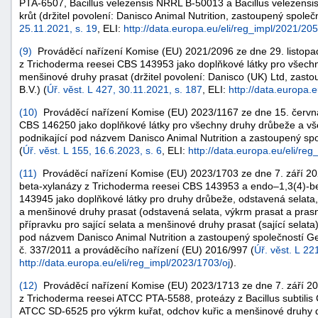
PTA-6507,
Bacillus velezensis
NRRL B-50013 a
Bacillus velezensi
krůt (držitel povolení: Danisco Animal Nutrition, zastoupený společ
25.11.2021, s. 19
, ELI:
http://data.europa.eu/eli/reg_impl/2021/205
(
9
)
Prováděcí nařízení Komise (EU) 2021/2096 ze dne 29. listopa
z
Trichoderma reesei
CBS 143953 jako doplňkové látky pro všechn
menšinové druhy prasat (držitel povolení: Danisco (UK) Ltd, zasto
B.V.) (
Úř. věst. L 427, 30.11.2021, s. 187
, ELI:
http://data.europa.
(
10
)
Prováděcí nařízení Komise (EU) 2023/1167 ze dne 15. června
CBS 146250 jako doplňkové látky pro všechny druhy drůbeže a všec
podnikající pod názvem Danisco Animal Nutrition a zastoupený spo
(
Úř. věst. L 155, 16.6.2023, s. 6
, ELI:
http://data.europa.eu/eli/reg
(
11
)
Prováděcí nařízení Komise (EU) 2023/1703 ze dne 7. září 20
beta-xylanázy z
Trichoderma reesei
CBS 143953 a endo–1,3(4)-be
143945 jako doplňkové látky pro druhy drůbeže, odstavená selata,
a menšinové druhy prasat (odstavená selata, výkrm prasat a pras
přípravku pro sající selata a menšinové druhy prasat (sající selata)
pod názvem Danisco Animal Nutrition a zastoupený společností Gen
č. 337/2011 a prováděcího nařízení (EU) 2016/997 (
Úř. věst. L 22
http://data.europa.eu/eli/reg_impl/2023/1703/oj
).
(
12
)
Prováděcí nařízení Komise (EU) 2023/1713 ze dne 7. září 20
z
Trichoderma reesei
ATCC PTA-5588, proteázy z
Bacillus subtilis
ATCC SD-6525 pro výkrm kuřat, odchov kuřic a menšinové druhy dr