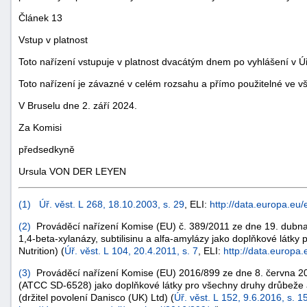
Článek 13
Vstup v platnost
Toto nařízení vstupuje v platnost dvacátým dnem po vyhlášení v
Ú
Toto nařízení je závazné v celém rozsahu a přímo použitelné ve v
V Bruselu dne 2. září 2024.
Za Komisi
předsedkyně
Ursula VON DER LEYEN
(
1
)
Úř. věst. L 268, 18.10.2003, s. 29
, ELI:
http://data.europa.eu/
(
2
)
Prováděcí nařízení Komise (EU) č. 389/2011 ze dne 19. dubna
1,4-beta-xylanázy, subtilisinu a alfa-amylázy jako doplňkové látky 
Nutrition) (
Úř. věst. L 104, 20.4.2011, s. 7
, ELI:
http://data.europa.
(
3
)
Prováděcí nařízení Komise (EU) 2016/899 ze dne 8. června 20
(ATCC SD-6528) jako doplňkové látky pro všechny druhy drůbeže a
(držitel povolení Danisco (UK) Ltd) (
Úř. věst. L 152, 9.6.2016, s. 1