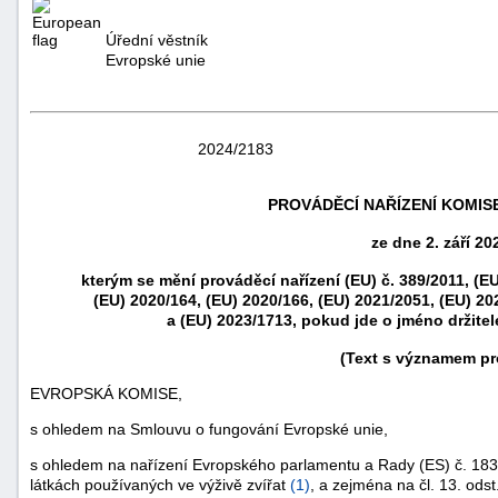
Úřední věstník
Evropské unie
2024/2183
PROVÁDĚCÍ NAŘÍZENÍ KOMISE 
ze dne 2. září 20
kterým se mění prováděcí nařízení (EU) č. 389/2011, (EU
(EU) 2020/164, (EU) 2020/166, (EU) 2021/2051, (EU) 20
náhrady
a (EU) 2023/1713, pokud jde o jméno držite
škody
(Text s významem pr
EVROPSKÁ KOMISE,
s ohledem na Smlouvu o fungování Evropské unie,
s ohledem na nařízení Evropského parlamentu a Rady (ES) č. 183
látkách používaných ve výživě zvířat
(
1
)
, a zejména na čl. 13. ods