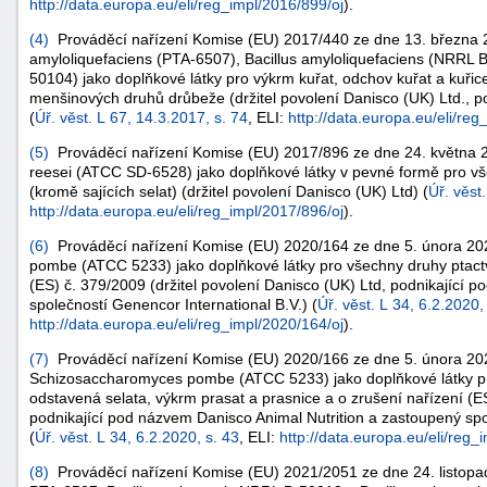
http://data.europa.eu/eli/reg_impl/2016/899/oj
).
(
4
)
Prováděcí nařízení Komise (EU) 2017/440 ze dne 13. března 2
amyloliquefaciens
(PTA-6507),
Bacillus amyloliquefaciens
(NRRL B
50104) jako doplňkové látky pro výkrm kuřat, odchov kuřat a kuř
menšinových druhů drůbeže (držitel povolení Danisco (UK) Ltd., p
(
Úř. věst. L 67, 14.3.2017, s. 74
, ELI:
http://data.europa.eu/eli/reg
(
5
)
Prováděcí nařízení Komise (EU) 2017/896 ze dne 24. května 2
reesei
(ATCC SD-6528) jako doplňkové látky v pevné formě pro vš
(kromě sajících selat) (držitel povolení Danisco (UK) Ltd) (
Úř. věst
http://data.europa.eu/eli/reg_impl/2017/896/oj
).
(
6
)
Prováděcí nařízení Komise (EU) 2020/164 ze dne 5. února 202
pombe
(ATCC 5233) jako doplňkové látky pro všechny druhy ptactv
(ES) č. 379/2009 (držitel povolení Danisco (UK) Ltd, podnikající 
společností Genencor International B.V.) (
Úř. věst. L 34, 6.2.2020,
http://data.europa.eu/eli/reg_impl/2020/164/oj
).
(
7
)
Prováděcí nařízení Komise (EU) 2020/166 ze dne 5. února 202
Schizosaccharomyces pombe
(ATCC 5233) jako doplňkové látky pr
odstavená selata, výkrm prasat a prasnice a o zrušení nařízení (ES
podnikající pod názvem Danisco Animal Nutrition a zastoupený spo
(
Úř. věst. L 34, 6.2.2020, s. 43
, ELI:
http://data.europa.eu/eli/reg_
(
8
)
Prováděcí nařízení Komise (EU) 2021/2051 ze dne 24. listopa