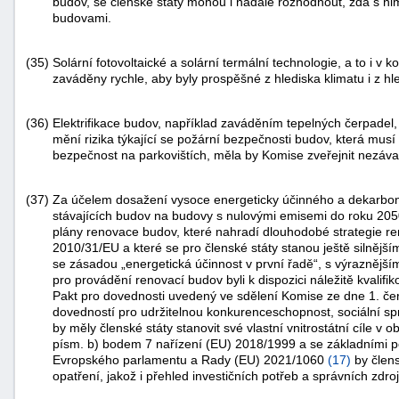
budov, se členské státy mohou i nadále rozhodnout, zda s nim
budovami.
(35)
Solární fotovoltaické a solární termální technologie, a to i v
zaváděny rychle, aby byly prospěšné z hlediska klimatu i z h
(36)
Elektrifikace budov, například zaváděním tepelných čerpadel, so
mění rizika týkající se požární bezpečnosti budov, která musí 
bezpečnost na parkovištích, měla by Komise zveřejnit nezáva
(37)
Za účelem dosažení vysoce energeticky účinného a dekarbo
stávajících budov na budovy s nulovými emisemi do roku 2050
plány renovace budov, které nahradí dlouhodobé strategie r
2010/31/EU a které se pro členské státy stanou ještě silnějš
se zásadou „energetická účinnost v první řadě“, s výraznější
pro provádění renovací budov byli k dispozici náležitě kvalifi
Pakt pro dovednosti uvedený ve sdělení Komise ze dne 1. 
dovedností pro udržitelnou konkurenceschopnost, sociální sp
by měly členské státy stanovit své vlastní vnitrostátní cíle v 
písm. b) bodem 7 nařízení (EU) 2018/1999 a se základními 
Evropského parlamentu a Rady (EU) 2021/1060
(
17
)
by člens
opatření, jakož i přehled investičních potřeb a správních zd