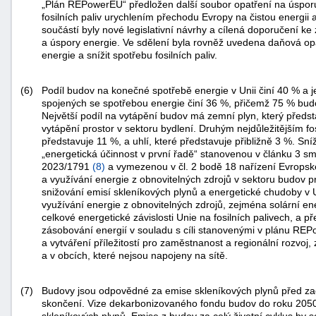
„Plán REPowerEU“ předložen další soubor opatření na úsporu 
"náhradě
fosilních paliv urychlením přechodu Evropy na čistou energii a
součástí byly nové legislativní návrhy a cílená doporučení ke
škod"
a úspory energie. Ve sdělení byla rovněž uvedena daňová opa
energie a snížit spotřebu fosilních paliv.
(6)
Podíl budov na konečné spotřebě energie v Unii činí 40 % a j
spojených se spotřebou energie činí 36 %, přičemž 75 % budo
Největší podíl na vytápění budov má zemní plyn, který předst
vytápění prostor v sektoru bydlení. Druhým nejdůležitějším fo
představuje 11 %, a uhlí, které představuje přibližně 3 %. S
„energetická účinnost v první řadě“ stanovenou v článku 3 
2023/1791
(
8
)
a vymezenou v čl. 2 bodě 18 nařízení Evrops
a využívání energie z obnovitelných zdrojů v sektoru budov pr
snižování emisí skleníkových plynů a energetické chudoby v 
využívání energie z obnovitelných zdrojů, zejména solární ene
celkové energetické závislosti Unie na fosilních palivech, a
zásobování energií v souladu s cíli stanovenými v plánu RE
a vytváření příležitostí pro zaměstnanost a regionální rozvo
a v obcích, které nejsou napojeny na sítě.
(7)
Budovy jsou odpovědné za emise skleníkových plynů před začá
skončení. Vize dekarbonizovaného fondu budov do roku 2050
skleníkových plynů. Emise z budov za celý životní cyklus by 