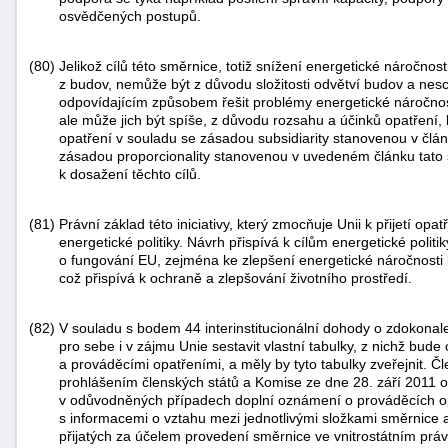
osvědčených postupů.
(80)
Jelikož cílů této směrnice, totiž snížení energetické náročnos
z budov, nemůže být z důvodu složitosti odvětví budov a nesc
odpovídajícím způsobem řešit problémy energetické náročnos
ale může jich být spíše, z důvodu rozsahu a účinků opatření
opatření v souladu se zásadou subsidiarity stanovenou v člá
zásadou proporcionality stanovenou v uvedeném článku tato 
k dosažení těchto cílů.
(81)
Právní základ této iniciativy, který zmocňuje Unii k přijetí op
energetické politiky. Návrh přispívá k cílům energetické poli
o fungování EU, zejména ke zlepšení energetické náročnosti b
což přispívá k ochraně a zlepšování životního prostředí.
(82)
V souladu s bodem 44 interinstitucionální dohody o zdokonale
pro sebe i v zájmu Unie sestavit vlastní tabulky, z nichž bude
a prováděcími opatřeními, a měly by tyto tabulky zveřejnit. Č
prohlášením členských států a Komise ze dne 28. září 2011 
v odůvodněných případech doplní oznámení o prováděcích op
s informacemi o vztahu mezi jednotlivými složkami směrnice a
přijatých za účelem provedení směrnice ve vnitrostátním práv