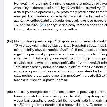
Renovační vlna by neměla nikoho opomíjet a měla by být využit
zranitelných domácností a měl by být zajištěn spravedlivý pře
a další politická opatření by se proto měly přednostně zaměř
energetickou chudobou a osoby žijící v sociálním bydlení a čl
zabránit vystěhovávání z důvodu renovací, jako jsou stropy
16. června 2022
(
23
)
poskytuje společný rámec a společné ch
k tomu, aby tento přechod byl spravedlivý.
(64)
Mikropodniky představují 94 % společností působících v sekt
70 % pracovních míst ve stavebnictví. Poskytují základní služ
mikropodniky obvykle zaměstnávají méně než deset zaměstnan
regulační požadavky a pravidla spojená s programy finanční 
iniciativy a místní orgány a energetické agentury jsou sice pr
se však se stejnými problémy spočívajícími v omezenější admin
Tato skutečnost by neměla těmto subjektům bránit v plnění je
rozvoji programů podpory a odborné přípravy, které budou do
státy mohou organizace s menším množstvím prostředků akti
technické, finanční a právní pomoci.
(65)
Certifikáty energetické náročnosti budov se používají od rok
brání srovnatelnosti mezi různými vnitrostátními systémy. Větš
v celé Unii usnadňuje používání těchto certifikátů finančními
s nižší energetickou náročností a renovaci budov. Taxonomie 