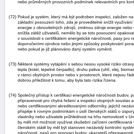
nebo průměrných provozních podmínek relevantních pro konkré
(72)
Pokud je systém, který má být podroben inspekci, založen na 
základní posouzení toho, zda je proveditelné snížit využívání f
energie z obnovitelných zdrojů, změnou zdroje energie nebo
snížila zátěž uživatelů, nemělo by se toto posouzení opakov
v souvislosti s certifikátem energetické náročnosti, pasy pro
doporučeními výrobce nebo jinými způsoby poskytování por
nebo pokud je již plánováno daný systém vyměnit.
(73)
Některé systémy vytápění s sebou nesou vysoké riziko otravy
tepla (kotel, tepelné čerpadlo), druhu paliva (uhlí, olej, biom
v rámci obytných prostor nebo v prostorech, které nejsou řád
dobrou příležitost k tomu, aby byla tato rizika řízena.
(74)
Společný přístup k certifikaci energetické náročnosti budov,
připravenosti pro chytrá řešení a inspekci otopných soustav 
nebo certifikovanými akreditovanými odborníky, jejichž nezávis
přispěje k rovným podmínkám v úsilí členských států o úspor
vlastníky nebo uživatele průhlednost na trhu nemovitostí v Un
by měli mít možnost využívat zkušební zařízení certifikova
členském státě by měl být stanoven nezávislý kontrolní systém,
náročnosti, pasů pro renovaci budov, ukazatelů připravenosti