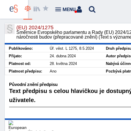
MENU
(EU) 2024/1275
Směrnice Evropského parlamentu a Rady (EU) 2024/12
náročnosti budov (přepracované znění) (Text s význa
Publikováno:
Úř. věst. L 1275, 8.5.2024
Druh předpis
Přijato:
24. dubna 2024
Autor předpis
Platnost od:
28. května 2024
Nabývá účinno
Platnost předpisu:
Ano
Pozbývá platn
Původní znění předpisu
Text předpisu s celou hlavičkou je dostupn
uživatele.