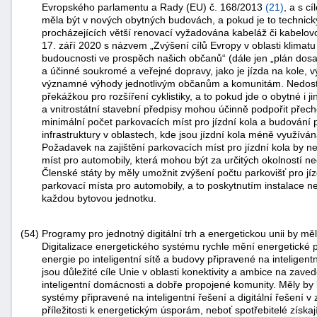
Evropského parlamentu a Rady (EU) č. 168/2013
(
21
)
, a s c
měla být v nových obytných budovách, a pokud je to technic
procházejících větší renovací vyžadována kabeláž či kabelov
17. září 2020 s názvem „Zvýšení cílů Evropy v oblasti klimatu
budoucnosti ve prospěch našich občanů“ (dále jen „plán dosažen
a účinné soukromé a veřejné dopravy, jako je jízda na kole, v
významné výhody jednotlivým občanům a komunitám. Nedostate
překážkou pro rozšíření cyklistiky, a to pokud jde o obytné i
a vnitrostátní stavební předpisy mohou účinně podpořit přec
minimální počet parkovacích míst pro jízdní kola a budování p
infrastruktury v oblastech, kde jsou jízdní kola méně využíván
Požadavek na zajištění parkovacích míst pro jízdní kola by n
míst pro automobily, která mohou být za určitých okolností n
Členské státy by měly umožnit zvýšení počtu parkovišť pro j
parkovací místa pro automobily, a to poskytnutím instalace n
každou bytovou jednotku.
(54)
Programy pro jednotný digitální trh a energetickou unii by mě
Digitalizace energetického systému rychle mění energetické p
energie po inteligentní sítě a budovy připravené na inteligent
jsou důležité cíle Unie v oblasti konektivity a ambice na zav
inteligentní domácnosti a dobře propojené komunity. Měly by b
systémy připravené na inteligentní řešení a digitální řešení v
příležitosti k energetickým úsporám, neboť spotřebitelé získa