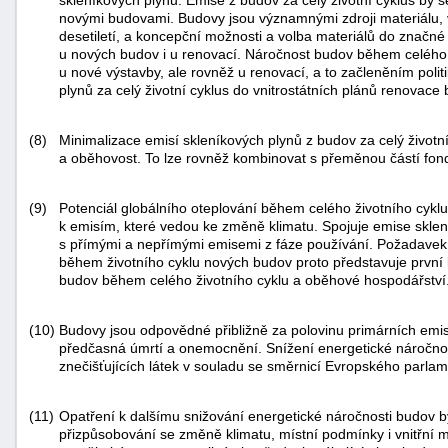
novými budovami. Budovy jsou významnými zdroji materiálu, 
desetiletí, a koncepční možnosti a volba materiálů do značné m
u nových budov i u renovací. Náročnost budov během celého 
u nové výstavby, ale rovněž u renovací, a to začleněním poli
plynů za celý životní cyklus do vnitrostátních plánů renovace
(8)
Minimalizace emisí skleníkových plynů z budov za celý životn
a oběhovost. To lze rovněž kombinovat s přeměnou částí fon
(9)
Potenciál globálního oteplování během celého životního cykl
k emisím, které vedou ke změně klimatu. Spojuje emise skle
s přímými a nepřímými emisemi z fáze používání. Požadavek 
během životního cyklu nových budov proto představuje první 
budov během celého životního cyklu a oběhové hospodářství
(10)
Budovy jsou odpovědné přibližně za polovinu primárních emi
předčasná úmrtí a onemocnění. Snížení energetické náročno
znečišťujících látek v souladu se směrnicí Evropského parl
(11)
Opatření k dalšímu snižování energetické náročnosti budov b
přizpůsobování se změně klimatu, místní podmínky i vnitřní m