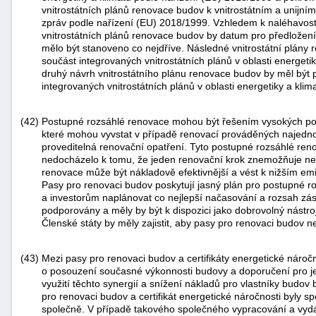
vnitrostátních plánů renovace budov k vnitrostátním a unijní
zpráv podle nařízení (EU) 2018/1999. Vzhledem k naléhavosti
vnitrostátních plánů renovace budov by datum pro předložení
mělo být stanoveno co nejdříve. Následné vnitrostátní plány
součást integrovaných vnitrostátních plánů v oblasti energetik
druhý návrh vnitrostátního plánu renovace budov by měl být
integrovaných vnitrostátních plánů v oblasti energetiky a klim
(42)
Postupné rozsáhlé renovace mohou být řešením vysokých poč
které mohou vyvstat v případě renovací prováděných najedn
proveditelná renovační opatření. Tyto postupné rozsáhlé reno
nedocházelo k tomu, že jeden renovační krok znemožňuje ne
renovace může být nákladově efektivnější a vést k nižším e
Pasy pro renovaci budov poskytují jasný plán pro postupné 
a investorům naplánovat co nejlepší načasování a rozsah zás
podporovány a měly by být k dispozici jako dobrovolný nástro
Členské státy by měly zajistit, aby pasy pro renovaci budov 
(43)
Mezi pasy pro renovaci budov a certifikáty energetické náročn
o posouzení současné výkonnosti budovy a doporučení pro jej
využití těchto synergií a snížení nákladů pro vlastníky budov
pro renovaci budov a certifikát energetické náročnosti byly
společně. V případě takového společného vypracování a vydá