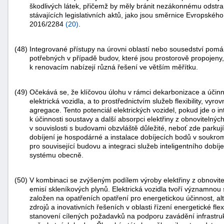
škodlivých látek, přičemž by měly bránit nezákonnému odstr
stávajících legislativních aktů, jako jsou směrnice Evropsk
2016/2284
(
20
)
.
(48)
Integrované přístupy na úrovni oblastí nebo sousedství pomáh
potřebných v případě budov, které jsou prostorově propojeny,
k renovacím nabízejí různá řešení ve větším měřítku.
(49)
Očekává se, že klíčovou úlohu v rámci dekarbonizace a účinn
elektrická vozidla, a to prostřednictvím služeb flexibility, vy
agregace. Tento potenciál elektrických vozidel, pokud jde o i
k účinnosti soustavy a další absorpci elektřiny z obnovitelných
v souvislosti s budovami obzvláště důležité, neboť zde parkuj
dobíjení je hospodárné a instalace dobíjecích bodů v soukrom
pro související budovu a integraci služeb inteligentního dobí
systému obecně.
(50)
V kombinaci se zvýšeným podílem výroby elektřiny z obnovite
emisí skleníkových plynů. Elektrická vozidla tvoří významnou 
založen na opatřeních opatření pro energetickou účinnost, alt
zdrojů a inovativních řešeních v oblasti řízení energetické flex
stanovení cílených požadavků na podporu zavádění infrastrukt