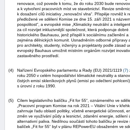
renovace, což povede k tomu, že do roku 2030 bude renovová
a k vytvoření pracovních míst ve stavebnictví. Revize směrni
k dosažení cílů iniciativy „renovační vlna“. Přispěje rovněž k 
předložené ve sdělení Komise ze dne 15. září 2021 s názvem 
pospolitost“, a evropské mise „Klimaticky neutrální a intelig
za cíl rozvíjet inkluzivnější společnost, která podporuje dob
historického Bauhausu, jenž přispěl k sociálnímu začlenění a
zejména dělnických komunit. Usnadněním odborné přípravy a
pro architekty, studenty, inženýry a projektanty podle zásad ud
-
evropský Bauhaus umožnit místním orgánům rozvíjet inovativní 
zastavěného prostředí.
náhrady
(4)
Nařízení Evropského parlamentu a Rady (EU) 2021/1119
(
7
)
roku 2050 v celém hospodářství klimatické neutrality a stan
čistých emisí skleníkových plynů (emisí po odečtení pohlcen
s úrovní z roku 1990.
(5)
Cílem legislativního balíčku „Fit for 55“, oznámeného ve sdě
„Pracovní program Komise na rok 2021 – Vitální Unie v křehkém
zahrnuje řadu oblastí politiky, včetně energetické účinnosti, 
změn ve využívání půdy a lesnictví, zdanění energie, sdílení 
alternativní paliva. Nedílnou součástí tohoto balíčku je reviz
balíček „Fit for 55“ byl v plánu REPowerEU obsaženém ve s