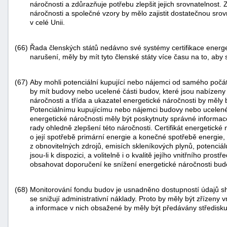
náročnosti a zdůrazňuje potřebu zlepšit jejich srovnatelnost.
náročnosti a společné vzory by mělo zajistit dostatečnou srov
v celé Unii.
(66)
Řada členských států nedávno své systémy certifikace energe
narušení, měly by mít tyto členské státy více času na to, aby 
(67)
Aby mohli potenciální kupující nebo nájemci od samého počátk
by mít budovy nebo ucelené části budov, které jsou nabízeny 
náročnosti a třída a ukazatel energetické náročnosti by měly
Potenciálnímu kupujícímu nebo nájemci budovy nebo ucelené č
energetické náročnosti měly být poskytnuty správné informac
rady ohledně zlepšení této náročnosti. Certifikát energetick
o její spotřebě primární energie a konečné spotřebě energie,
z obnovitelných zdrojů, emisích skleníkových plynů, potenciá
jsou-li k dispozici, a volitelně i o kvalitě jejího vnitřního pros
obsahovat doporučení ke snížení energetické náročnosti bud
(68)
Monitorování fondu budov je usnadněno dostupností údajů s
se snižují administrativní náklady. Proto by měly být zřízeny
a informace v nich obsažené by měly být předávány středisk