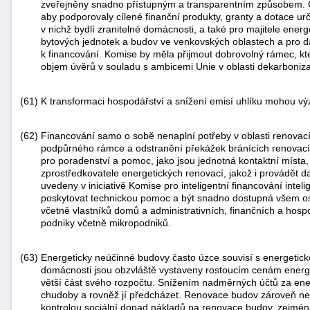
zveřejněny snadno přístupným a transparentním způsobem. Čle
aby podporovaly cílené finanční produkty, granty a dotace ur
v nichž bydlí zranitelné domácnosti, a také pro majitele ene
bytových jednotek a budov ve venkovských oblastech a pro dal
k financování. Komise by měla přijmout dobrovolný rámec, kter
objem úvěrů v souladu s ambicemi Unie v oblasti dekarbonizace
(61)
K transformaci hospodářství a snížení emisí uhlíku mohou vý
(62)
Financování samo o sobě nenaplní potřeby v oblasti renovací
podpůrného rámce a odstranění překážek bránících renovací
pro poradenství a pomoc, jako jsou jednotná kontaktní místa, 
zprostředkovatele energetických renovací, jakož i provádět další
uvedeny v iniciativě Komise pro inteligentní financování inte
poskytovat technickou pomoc a být snadno dostupná všem o
včetně vlastníků domů a administrativních, finančních a hosp
podniky včetně mikropodniků.
(63)
Energeticky neúčinné budovy často úzce souvisí s energetick
domácnosti jsou obzvláště vystaveny rostoucím cenám energi
větší část svého rozpočtu. Snížením nadměrných účtů za ener
chudoby a rovněž jí předcházet. Renovace budov zároveň nejs
kontrolou sociální dopad nákladů na renovace budov, zejména