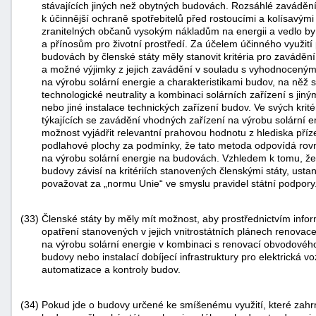
stávajících jiných než obytných budovách. Rozsáhlé zaváděn
k účinnější ochraně spotřebitelů před rostoucími a kolísavými 
zranitelných občanů vysokým nákladům na energii a vedlo b
a přínosům pro životní prostředí. Za účelem účinného využití 
budovách by členské státy měly stanovit kritéria pro zaváděn
a možné výjimky z jejich zavádění v souladu s vyhodnocený
na výrobu solární energie a charakteristikami budov, na něž s
technologické neutrality a kombinaci solárních zařízení s jiný
nebo jiné instalace technických zařízení budov. Ve svých krit
týkajících se zavádění vhodných zařízení na výrobu solární 
možnost vyjádřit relevantní prahovou hodnotu z hlediska pří
podlahové plochy za podmínky, že tato metoda odpovídá rov
na výrobu solární energie na budovách. Vzhledem k tomu, že p
budovy závisí na kritériích stanovených členskými státy, usta
považovat za „normu Unie“ ve smyslu pravidel státní podpory
(33)
Členské státy by měly mít možnost, aby prostřednictvím info
opatření stanovených v jejich vnitrostátních plánech renova
na výrobu solární energie v kombinaci s renovací obvodové
budovy nebo instalací dobíjecí infrastruktury pro elektrická 
automatizace a kontroly budov.
(34)
Pokud jde o budovy určené ke smíšenému využití, které zahrnu