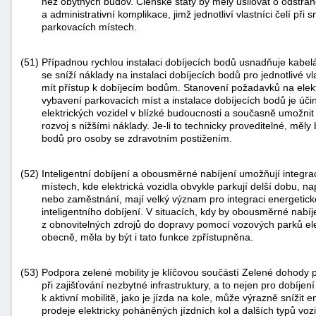
než obytných budov. Členské státy by měly usilovat o odstra
a administrativní komplikace, jimž jednotliví vlastníci čelí při
parkovacích místech.
(51)
Případnou rychlou instalaci dobíjecích bodů usnadňuje kabeláž
se sníží náklady na instalaci dobíjecích bodů pro jednotlivé vl
mít přístup k dobíjecím bodům. Stanovení požadavků na elek
vybavení parkovacích míst a instalace dobíjecích bodů je úč
elektrických vozidel v blízké budoucnosti a současně umožn
rozvoj s nižšími náklady. Je-li to technicky proveditelné, měly 
bodů pro osoby se zdravotním postižením.
(52)
Inteligentní dobíjení a obousměrné nabíjení umožňují integr
místech, kde elektrická vozidla obvykle parkují delší dobu, na
nebo zaměstnání, mají velký význam pro integraci energetickéh
inteligentního dobíjení. V situacích, kdy by obousměrné nabí
z obnovitelných zdrojů do dopravy pomocí vozových parků ele
obecně, měla by být i tato funkce zpřístupněna.
(53)
Podpora zelené mobility je klíčovou součástí Zelené dohody 
při zajišťování nezbytné infrastruktury, a to nejen pro dobíjení
k aktivní mobilitě, jako je jízda na kole, může výrazně snížit
prodeje elektricky poháněných jízdních kol a dalších typů voz