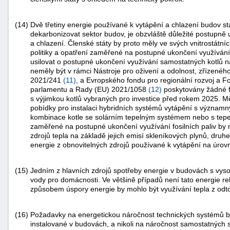
(14)
Dvě třetiny energie používané k vytápění a chlazení budov stá
dekarbonizovat sektor budov, je obzvláště důležité postupně uk
a chlazení. Členské státy by proto měly ve svých vnitrostátní
politiky a opatření zaměřené na postupné ukončení využívání f
usilovat o postupné ukončení využívání samostatných kotlů na 
neměly být v rámci Nástroje pro oživení a odolnost, zřízen
2021/241
(
11
)
, a Evropského fondu pro regionální rozvoj a 
parlamentu a Rady (EU) 2021/1058
(
12
)
poskytovány žádné fi
s výjimkou kotlů vybraných pro investice před rokem 2025. Mě
pobídky pro instalaci hybridních systémů vytápění s významn
kombinace kotle se solárním tepelným systémem nebo s tepeln
zaměřené na postupné ukončení využívání fosilních paliv by 
zdrojů tepla na základě jejich emisí skleníkových plynů, dr
energie z obnovitelných zdrojů používané k vytápění na úrov
(15)
Jedním z hlavních zdrojů spotřeby energie v budovách s vyso
vody pro domácnosti. Ve většině případů není tato energie 
způsobem úspory energie by mohlo být využívání tepla z odt
(16)
Požadavky na energetickou náročnost technických systémů b
instalované v budovách, a nikoli na náročnost samostatných s