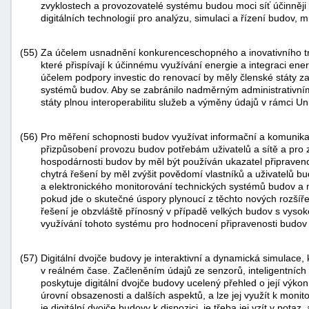
zvyklostech a provozovatelé systému budou moci síť účinněji 
digitálních technologií pro analýzu, simulaci a řízení budov,
(55)
Za účelem usnadnění konkurenceschopného a inovativního trhu
které přispívají k účinnému využívání energie a integraci ene
účelem podpory investic do renovací by měly členské státy za
systémů budov. Aby se zabránilo nadměrným administrativním 
státy plnou interoperabilitu služeb a výměny údajů v rámci Un
(56)
Pro měření schopnosti budov využívat informační a komunikač
přizpůsobení provozu budov potřebám uživatelů a sítě a pro z
hospodárnosti budov by měl být používán ukazatel připravenos
chytrá řešení by měl zvýšit povědomí vlastníků a uživatelů 
a elektronického monitorování technických systémů budov a m
pokud jde o skutečné úspory plynoucí z těchto nových rozšíře
řešení je obzvláště přínosný v případě velkých budov s vyso
využívání tohoto systému pro hodnocení připravenosti budov 
(57)
Digitální dvojče budovy je interaktivní a dynamická simulace,
v reálném čase. Začleněním údajů ze senzorů, inteligentních
poskytuje digitální dvojče budovy ucelený přehled o její výkonn
úrovní obsazenosti a dalších aspektů, a lze jej využít k moni
je digitální dvojče budovy k dispozici, je třeba jej vzít v pota