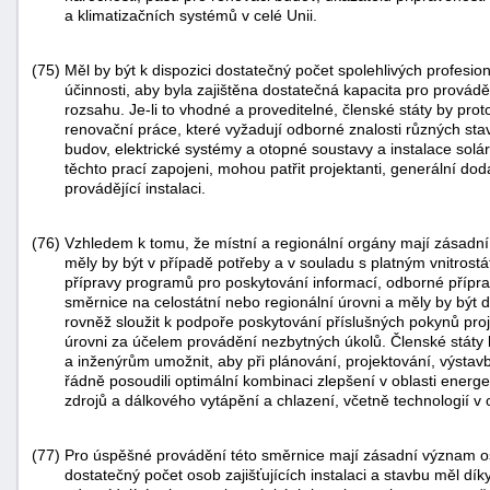
a klimatizačních systémů v celé Unii.
(75)
Měl by být k dispozici dostatečný počet spolehlivých profesio
účinnosti, aby byla zajištěna dostatečná kapacita pro provád
rozsahu. Je-li to vhodné a proveditelné, členské státy by pro
renovační práce, které vyžadují odborné znalosti různých sta
budov, elektrické systémy a otopné soustavy a instalace solárn
těchto prací zapojeni, mohou patřit projektanti, generální do
provádějící instalaci.
(76)
Vzhledem k tomu, že místní a regionální orgány mají zásadn
měly by být v případě potřeby a v souladu s platným vnitros
přípravy programů pro poskytování informací, odborné přípr
směrnice na celostátní nebo regionální úrovni a měly by být 
rovněž sloužit k podpoře poskytování příslušných pokynů pr
úrovni za účelem provádění nezbytných úkolů. Členské státy 
a inženýrům umožnit, aby při plánování, projektování, výsta
řádně posoudili optimální kombinaci zlepšení v oblasti energe
zdrojů a dálkového vytápění a chlazení, včetně technologií v
(77)
Pro úspěšné provádění této směrnice mají zásadní význam osob
dostatečný počet osob zajišťujících instalaci a stavbu měl dí