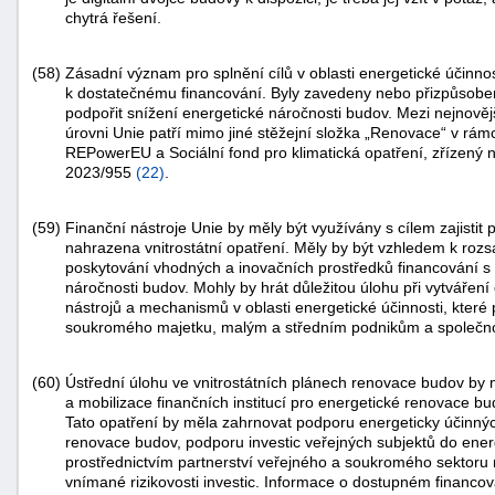
chytrá řešení.
(58)
Zásadní význam pro splnění cílů v oblasti energetické účinno
k dostatečnému financování. Byly zavedeny nebo přizpůsobeny
podpořit snížení energetické náročnosti budov. Mezi nejnovějš
úrovni Unie patří mimo jiné stěžejní složka „Renovace“ v rám
REPowerEU a Sociální fond pro klimatická opatření, zřízený
2023/955
(
22
)
.
(59)
Finanční nástroje Unie by měly být využívány s cílem zajistit p
nahrazena vnitrostátní opatření. Měly by být vzhledem k ro
poskytování vhodných a inovačních prostředků financování s c
náročnosti budov. Mohly by hrát důležitou úlohu při vytváření 
nástrojů a mechanismů v oblasti energetické účinnosti, které
soukromého majetku, malým a středním podnikům a společnos
(60)
Ústřední úlohu ve vnitrostátních plánech renovace budov by 
a mobilizace finančních institucí pro energetické renovace bu
Tato opatření by měla zahrnovat podporu energeticky účinnýc
renovace budov, podporu investic veřejných subjektů do ener
prostřednictvím partnerství veřejného a soukromého sektoru 
vnímané rizikovosti investic. Informace o dostupném financov