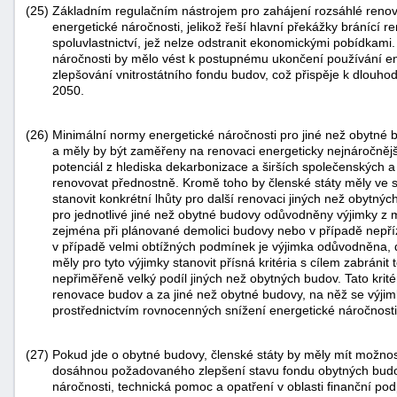
(25)
Základním regulačním nástrojem pro zahájení rozsáhlé renov
energetické náročnosti, jelikož řeší hlavní překážky bránící r
spoluvlastnictví, jež nelze odstranit ekonomickými pobídkam
náročnosti by mělo vést k postupnému ukončení používání en
zlepšování vnitrostátního fondu budov, což přispěje k dlouh
2050.
(26)
Minimální normy energetické náročnosti pro jiné než obytné 
a měly by být zaměřeny na renovaci energeticky nejnáročnější
potenciál z hlediska dekarbonizace a širších společenských a
renovovat přednostně. Kromě toho by členské státy měly ve 
stanovit konkrétní lhůty pro další renovaci jiných než obytnýc
pro jednotlivé jiné než obytné budovy odůvodněny výjimky z 
zejména při plánované demolici budovy nebo v případě nepří
v případě velmi obtížných podmínek je výjimka odůvodněna, d
měly pro tyto výjimky stanovit přísná kritéria s cílem zabránit
nepřiměřeně velký podíl jiných než obytných budov. Tato krité
renovace budov a za jiné než obytné budovy, na něž se výjimk
prostřednictvím rovnocenných snížení energetické náročnosti
(27)
Pokud jde o obytné budovy, členské státy by měly mít možnost s
dosáhnou požadovaného zlepšení stavu fondu obytných budov
náročnosti, technická pomoc a opatření v oblasti finanční podp