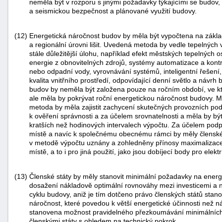
neměla být v rozporu s jinými požadavky týkajícími se budov,
a seismickou bezpečnost a plánované využití budovy.
(12)
Energetická náročnost budov by měla být vypočtena na základ
a regionální úrovni lišit. Uvedená metoda by vedle tepelných v
stále důležitější úlohu, například efekt městských tepelných os
energie z obnovitelných zdrojů, systémy automatizace a kont
nebo odpadní vody, vyrovnávání systémů, inteligentní řešení, 
kvalita vnitřního prostředí, odpovídající denní světlo a návr
budov by neměla být založena pouze na ročním období, ve kte
ale měla by pokrývat roční energetickou náročnost budovy. Mě
metoda by měla zajistit zachycení skutečných provozních po
k ověření správnosti a za účelem srovnatelnosti a měla by b
kratších než hodinových intervalech výpočtu. Za účelem podp
místě a navíc k společnému obecnému rámci by měly členské 
v metodě výpočtu uznány a zohledněny přínosy maximalizace 
místě, a to i pro jiná použití, jako jsou dobíjecí body pro elektr
(13)
Členské státy by měly stanovit minimální požadavky na ener
dosažení nákladově optimální rovnováhy mezi investicemi a 
cyklu budovy, aniž je tím dotčeno právo členských států stan
náročnost, které povedou k větší energetické účinnosti než n
stanovena možnost pravidelného přezkoumávání minimálníc
členskými státy s ohledem na technický pokrok.