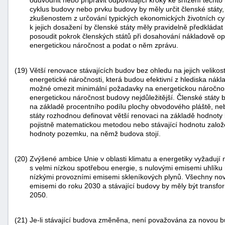
cyklus budovy nebo prvku budovy by měly určit členské státy, a
zkušenostem z určování typických ekonomických životních cyk
k jejich dosažení by členské státy měly pravidelně předkláda
posoudit pokrok členských států při dosahování nákladově o
energetickou náročnost a podat o něm zprávu.
(19)
Větší renovace stávajících budov bez ohledu na jejich velikost p
energetické náročnosti, která budou efektivní z hlediska nákl
možné omezit minimální požadavky na energetickou náročnost
energetickou náročnost budovy nejdůležitější. Členské státy 
na základě procentního podílu plochy obvodového pláště, ne
státy rozhodnou definovat větší renovaci na základě hodnoty
pojistně matematickou metodou nebo stávající hodnotu založ
hodnoty pozemku, na němž budova stojí.
(20)
Zvýšené ambice Unie v oblasti klimatu a energetiky vyžadují
s velmi nízkou spotřebou energie, s nulovými emisemi uhlíku n
nízkými provozními emisemi skleníkových plynů. Všechny no
emisemi do roku 2030 a stávající budovy by měly být transf
2050.
(21)
Je-li stávající budova změněna, není považována za novou 