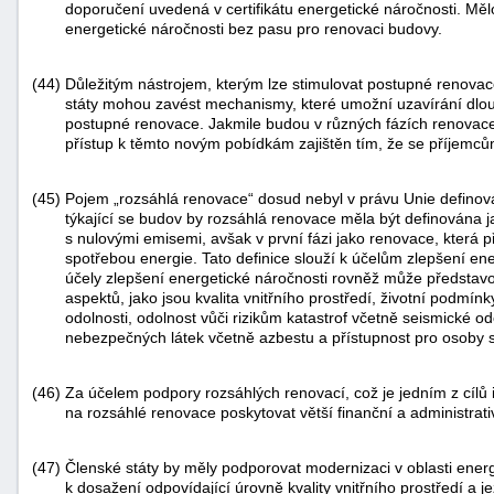
doporučení uvedená v certifikátu energetické náročnosti. Mělo
energetické náročnosti bez pasu pro renovaci budovy.
(44)
Důležitým nástrojem, kterým lze stimulovat postupné renova
státy mohou zavést mechanismy, které umožní uzavírání dlo
postupné renovace. Jakmile budou v různých fázích renovace 
přístup k těmto novým pobídkám zajištěn tím, že se příjemc
(45)
Pojem „rozsáhlá renovace“ dosud nebyl v právu Unie defino
týkající se budov by rozsáhlá renovace měla být definována
s nulovými emisemi, avšak v první fázi jako renovace, která
spotřebou energie. Tato definice slouží k účelům zlepšení e
účely zlepšení energetické náročnosti rovněž může představov
aspektů, jako jsou kvalita vnitřního prostředí, životní podmín
odolnosti, odolnost vůči rizikům katastrof včetně seismické o
nebezpečných látek včetně azbestu a přístupnost pro osoby 
(46)
Za účelem podpory rozsáhlých renovací, což je jedním z cílů in
na rozsáhlé renovace poskytovat větší finanční a administrat
(47)
Členské státy by měly podporovat modernizaci v oblasti energe
k dosažení odpovídající úrovně kvality vnitřního prostředí a 