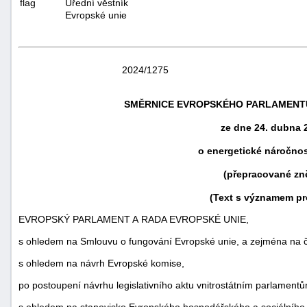
Úřední věstník
Evropské unie
2024/1275
SMĚRNICE EVROPSKÉHO PARLAMENTU 
ze dne 24. dubna 
o energetické náročno
(přepracované zn
náhrady
(Text s významem pr
škody
EVROPSKÝ PARLAMENT A RADA EVROPSKÉ UNIE,
s ohledem na Smlouvu o fungování Evropské unie, a zejména na čl.
s ohledem na návrh Evropské komise,
po postoupení návrhu legislativního aktu vnitrostátním parlament
s ohledem na stanovisko Evropského hospodářského a sociálního