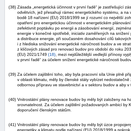
(38)
Zásada „energetická účinnost v první řadě“ je zastřešující z
odvětvích, jež přesahují rámec energetického systému, a na vš
bodě 18 nařízení (EU) 2018/1999 se jí rozumí co největší zoh
opatření pro energetickou účinnost v energetickém plánování a
zefektivnit poptávku po energii a zásobování energií, zejmén
energie v konečné spotřebě, iniciativ zaměřených na snížení
a distribuce energie, při současném dosahování cílů takových
i z hlediska snižování energetické náročnosti budov a ve stra
z klíčových zásad pro renovaci budov pro období do roku 20
(EU) 2021/1749
(
18
)
, mezi nejdůležitější vedlejší přínosy vy
v první řadě“ za účelem snížení energetické náročnosti budov
(39)
Za účelem zajištění toho, aby byla pracovní síla Unie plně při
v oblasti klimatu, měly by členské státy vybízet nedostatečn
odbornou přípravu ve stavebnictví a v sektoru budov a aby v 
(40)
Vnitrostátní plány renovace budov by měly být založeny na h
srovnatelnost. Za účelem zajištění požadovaných ambicí by 
doporučení členským státům.
(41)
Vnitrostátní plány renovace budov by měly být úzce propojeny 
energetiky a klimatu podle nařízení (EU) 2018/1999 a pokrok 