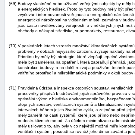
(69)
Budovy vlastněné nebo užívané veřejnými subjekty by měly b
a energetických hledisek. Proto by tyto budovy měly být před
zvyšování informovanosti veřejnosti o energetické náročnosti 
energetické náročnosti na viditelném místě, zejména v budová
jsou často navštěvovány veřejností, a v některých jiných než 
obchody a nákupní střediska, supermarkety, restaurace, divad
(70)
V posledních letech vzrostlo množství klimatizačních systé
problémy v dobách nejvyššího zatížení, zvyšuje náklady na e
Prioritou by měly být strategie, které zlepšují tepelné vlastn
měla být zaměřena na opatření, která zabraňují přehřátí, jako
konstrukce budovy, a na další rozvoj a používání technik pasiv
vnitřního prostředí a mikroklimatické podmínky v okolí budov a
(71)
Pravidelná údržba a inspekce otopných soustav, ventilačních
pracovníky přispívá k udržování jejich správného provozu v so
optimální výkon z hlediska environmentálního, bezpečnostní
otopných soustav, ventilačních systémů a klimatizačních sys
intervalech během jejich životního cyklu, a zejména před je
měly zaměřit na části systémů, které jsou přímo nebo nepřím
nedestruktivních metod. Za účelem minimalizace administrativ
měly usilovat o to, aby byly v co největší možné míře kombinov
ventilační systém, posoudí se rovněž jeho dimenzování a jeho