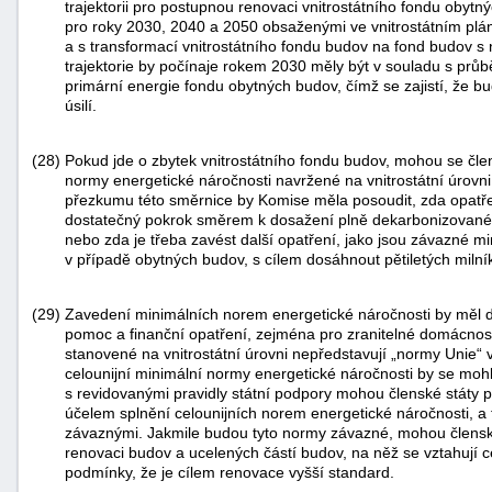
trajektorii pro postupnou renovaci vnitrostátního fondu obytn
pro roky 2030, 2040 a 2050 obsaženými ve vnitrostátním pl
a s transformací vnitrostátního fondu budov na fond budov s 
trajektorie by počínaje rokem 2030 měly být v souladu s průb
primární energie fondu obytných budov, čímž se zajistí, že 
úsilí.
(28)
Pokud jde o zbytek vnitrostátního fondu budov, mohou se člen
normy energetické náročnosti navržené na vnitrostátní úrovn
přezkumu této směrnice by Komise měla posoudit, zda opatřen
dostatečný pokrok směrem k dosažení plně dekarbonizované
nebo zda je třeba zavést další opatření, jako jsou závazné m
v případě obytných budov, s cílem dosáhnout pětiletých milní
(29)
Zavedení minimálních norem energetické náročnosti by měl 
pomoc a finanční opatření, zejména pro zranitelné domácnost
stanovené na vnitrostátní úrovni nepředstavují „normy Unie“ 
celounijní minimální normy energetické náročnosti by se moh
s revidovanými pravidly státní podpory mohou členské státy 
účelem splnění celounijních norem energetické náročnosti, a 
závaznými. Jakmile budou tyto normy závazné, mohou členské
renovaci budov a ucelených částí budov, na něž se vztahují c
podmínky, že je cílem renovace vyšší standard.