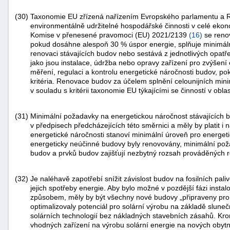
(30)
Taxonomie EU zřízená nařízením Evropského parlamentu a 
environmentálně udržitelné hospodářské činnosti v celé ekon
Komise v přenesené pravomoci (EU) 2021/2139
(
16
)
se renov
pokud dosáhne alespoň 30 % úspor energie, splňuje minimáln
renovaci stávajících budov nebo sestává z jednotlivých opatř
jako jsou instalace, údržba nebo opravy zařízení pro zvýšení 
měření, regulaci a kontrolu energetické náročnosti budov, pok
kritéria. Renovace budov za účelem splnění celounijních min
v souladu s kritérii taxonomie EU týkajícími se činností v obl
(31)
Minimální požadavky na energetickou náročnost stávajících b
v předpisech předcházejících této směrnici a měly by platit 
energetické náročnosti stanoví minimální úroveň pro energetic
energeticky neúčinné budovy byly renovovány, minimální pož
budov a prvků budov zajišťují nezbytný rozsah prováděných 
(32)
Je naléhavě zapotřebí snížit závislost budov na fosilních palive
jejich spotřeby energie. Aby bylo možné v pozdější fázi instal
způsobem, měly by být všechny nové budovy „připraveny pro so
optimalizovaly potenciál pro solární výrobu na základě slunečn
solárních technologií bez nákladných stavebních zásahů. Krom
vhodných zařízení na výrobu solární energie na nových obytn