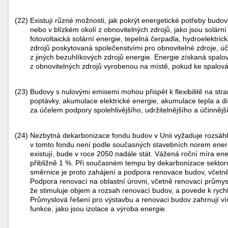
(22)
Existují různé možnosti, jak pokrýt energetické potřeby budo
nebo v blízkém okolí z obnovitelných zdrojů, jako jsou solárn
fotovoltaická solární energie, tepelná čerpadla, hydroelektri
zdrojů poskytovaná společenstvími pro obnovitelné zdroje, úč
z jiných bezuhlíkových zdrojů energie. Energie získaná spalo
z obnovitelných zdrojů vyrobenou na místě, pokud ke spalová
(23)
Budovy s nulovými emisemi mohou přispět k flexibilitě na stra
poptávky, akumulace elektrické energie, akumulace tepla a di
za účelem podpory spolehlivějšího, udržitelnějšího a účinněj
(24)
Nezbytná dekarbonizace fondu budov v Unii vyžaduje rozsáh
v tomto fondu není podle současných stavebních norem ener
existují, bude v roce 2050 nadále stát. Vážená roční míra ener
přibližně 1 %. Při současném tempu by dekarbonizace sektoru
směrnice je proto zahájení a podpora renovace budov, včetn
Podpora renovací na oblastní úrovni, včetně renovací průmys
že stimuluje objem a rozsah renovací budov, a povede k rychl
Průmyslová řešení pro výstavbu a renovaci budov zahrnují víc
funkce, jako jsou izolace a výroba energie.