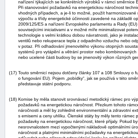
nařízení týkajících se konkrétních výrobků v rámci směrni
Při stanovování požadavků na energetickou náročnost techni
vhodných případech, a je-li to možné, použít harmonizované
výpočtu a třídy energetické účinnosti zavedené na základě op
2009/125/ES a nařízení Evropského parlamentu a Rady (EU
souvisejícími iniciativami a v možné míře minimalizovat potenc
technologie s velmi krátkou dobou návratnosti, jako je insta
ventilů nebo rekuperace tepla z odpadního vzduchu nebo odp
v potaz. Při odhadování jmenovitého výkonu otopných soust
systémů pro vytápění a větrání prostor nebo kombinovaných 
nebo ucelené části budovy by se jmenovitý výkon různých gen
(17)
Touto směrnicí nejsou dotčeny články 107 a 108 Smlouvy o f
o fungování EU). Pojem „pobídky“, jak se používá v této směr
představuje státní podporu.
(18)
Komise by měla stanovit srovnávací metodický rámec pro výp
požadavků na energetickou náročnost. Přezkum tohoto rámce
náročnosti a měl by zohlednit environmentální a zdravotní ext
s emisemi a ceny uhlíku. Členské státy by měly tento rámec 
požadavky na energetickou náročnost, které přijaly. Pokud by
nesrovnalostem mezi vypočtenými nákladově optimálními úr
náročnost a platnými minimálními požadavky na energetickou 
odůvodnit nebo připravit odpovídající kroky ke snížení těcht