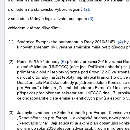
s ohledem na stanovisko Výboru regionů
(
2
)
,
v souladu s řádným legislativním postupem
(
3
)
,
vzhledem k těmto důvodům:
(1)
Směrnice Evropského parlamentu a Rady 2010/31/EU
(
4
)
byl
k novým změnám by uvedená směrnice měla být z důvodu př
(2)
Podle Pařížské dohody
(
6
)
přijaté v prosinci 2015 v rámci 
o změně klimatu (UNFCCC) (dále jen „Pařížská dohoda“) se je
průměrné globální teploty výrazně pod úrovní 2
o
C ve srovná
usilovat o to, aby nárůst teploty nepřekročil hranici 1,5
o
C ve 
Dosažení cílů Pařížské dohody je jádrem sdělení Komise ze
pro Evropu“ (dále jen „Zelená dohoda pro Evropu“). Unie se
příspěvku předloženém sekretariátu UNFCCC dne 17. prosinc
celohospodářské čisté emise skleníkových plynů alespoň o 55
+náhrady
(3)
Jak bylo oznámeno v Zelené dohodě pro Evropu, Komise ve s
„Renovační vlna pro Evropu – ekologické budovy, nová pracovní
„Renovační vlna“. Její součástí je akční plán obsahující konk
s cílem do roku 2030 alespoň zdvojnásobit roční míru energe