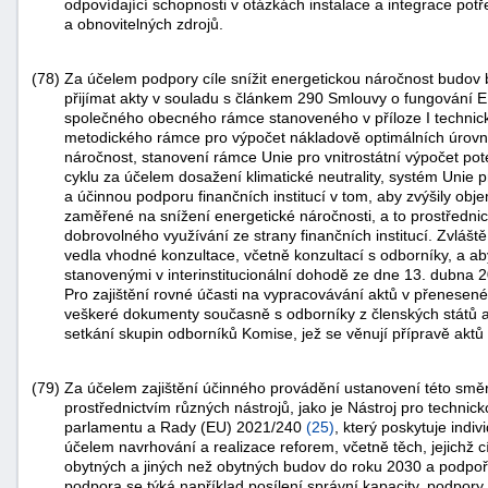
odpovídající schopnosti v otázkách instalace a integrace potř
a obnovitelných zdrojů.
(78)
Za účelem podpory cíle snížit energetickou náročnost budo
přijímat akty v souladu s článkem 290 Smlouvy o fungování E
společného obecného rámce stanoveného v příloze I techni
metodického rámce pro výpočet nákladově optimálních úrovn
náročnost, stanovení rámce Unie pro vnitrostátní výpočet pot
cyklu za účelem dosažení klimatické neutrality, systém Unie 
a účinnou podporu finančních institucí v tom, aby zvýšily o
zaměřené na snížení energetické náročnosti, a to prostředni
dobrovolného využívání ze strany finančních institucí. Zvlášt
vedla vhodné konzultace, včetně konzultací s odborníky, a ab
stanovenými v interinstitucionální dohodě ze dne 13. dubna 
Pro zajištění rovné účasti na vypracovávání aktů v přenese
veškeré dokumenty současně s odborníky z členských států a 
setkání skupin odborníků Komise, jež se věnují přípravě akt
(79)
Za účelem zajištění účinného provádění ustanovení této smě
prostřednictvím různých nástrojů, jako je Nástroj pro techni
parlamentu a Rady (EU) 2021/240
(
25
)
, který poskytuje ind
účelem navrhování a realizace reforem, včetně těch, jejichž c
obytných a jiných než obytných budov do roku 2030 a podpoř
podpora se týká například posílení správní kapacity, podpory r