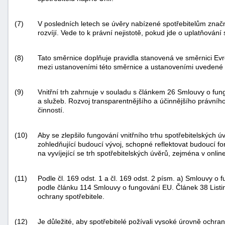
(7)
V posledních letech se úvěry nabízené spotřebitelům značně 
rozvíjí. Vede to k právní nejistotě, pokud jde o uplatňován
(8)
Tato směrnice doplňuje pravidla stanovená ve směrnici 
mezi ustanoveními této směrnice a ustanoveními uvedené 
(9)
Vnitřní trh zahrnuje v souladu s článkem 26 Smlouvy o fun
a služeb. Rozvoj transparentnějšího a účinnějšího právního
činností.
(10)
Aby se zlepšilo fungování vnitřního trhu spotřebitelských ú
zohledňující budoucí vývoj, schopné reflektovat budoucí f
na vyvíjející se trh spotřebitelských úvěrů, zejména v onli
(11)
Podle čl. 169 odst. 1 a čl. 169 odst. 2 písm. a) Smlouvy o
podle článku 114 Smlouvy o fungování EU. Článek 38 Listiny
ochrany spotřebitele.
(12)
Je důležité, aby spotřebitelé požívali vysoké úrovně ochra