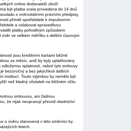
velkých online dodavatelů zboží
d má být platba zcela provedena do 14 dnů
ouladu s vnitrostátními právními předpisy,
osti přimět spotřebitele k impulsivním
ebitele a oslabovat spravedlivou
provádět platby pohodlným způsobem
vat úvěr ve velkém měřítku s delším časovým
atností jsou kreditními kartami běžně
ednou za měsíc, aniž by byly uplatňovány
 odloženou splatností, neboť tyto smlouvy
e bezúročný a bez jakýchkoli dalších
í institucí. Touto výjimkou by nemělo být
vyšší než kladný zůstatek na běžném účtu.
amotnou smlouvou, ani žádnou
, že nijak neupravují převod vlastnictví
v o úvěru stanovená v této směrnici by
ázejících letech.