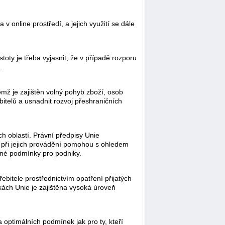
 online prostředí, a jejich využití se dále
istoty je třeba vyjasnit, že v případě rozporu
.
mž je zajištěn volný pohyb zboží, osob
itelů a usnadnit rozvoj přeshraničních
ch oblastí. Právní předpisy Unie
i při jejich provádění pomohou s ohledem
ovné podmínky pro podniky.
ebitele prostřednictvím opatření přijatých
ikách Unie je zajištěna vysoká úroveň
 optimálních podmínek jak pro ty, kteří