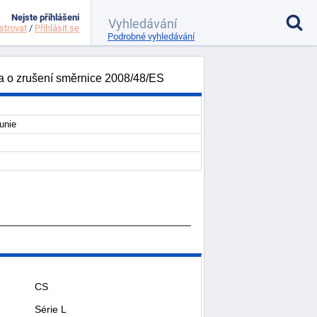
Nejste přihlášeni
strovat
/
Přihlásit se
Podrobné vyhledávání
a o zrušení směrnice 2008/48/ES
unie
CS
Série L