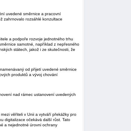
ění uvedené směrnice a pracovní
ž zahrnovalo rozsáhlé konzultace
itele a podpoře rozvoje jednotného trhu
e směrnice samotné, například z nepřesného
enských státech, jakož i ze skutečnosti, že
zaznamenávaný od přijetí uvedené směrnice
nových produktů a vývoj chování
anovení nad rámec ustanovení uvedených
ezi věřiteli v Unii a vytváří překážky pro
u digitalizace očekává další růst. Tato
né a nejednotné úrovni ochrany