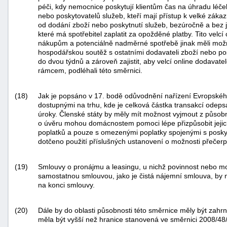
péči, kdy nemocnice poskytují klientům čas na úhradu léče
nebo poskytovatelů služeb, kteří mají přístup k velké zák
od dodání zboží nebo poskytnutí služeb, bezúročně a bez j
které má spotřebitel zaplatit za opožděné platby. Tito ve
nákupům a potenciálně nadměrné spotřebě jinak měli možno
hospodářskou soutěž s ostatními dodavateli zboží nebo p
do dvou týdnů a zároveň zajistit, aby velcí online dodavat
rámcem, podléhali této směrnici.
(18)
Jak je popsáno v 17. bodě odůvodnění nařízení Evropské
dostupnými na trhu, kde je celková částka transakcí odeps
úroky. Členské státy by měly mít možnost vyjmout z působn
o úvěru mohou domácnostem pomoci lépe přizpůsobit jejich
poplatků a pouze s omezenými poplatky spojenými s poskyto
dotčeno použití příslušných ustanovení o možnosti přečerp
(19)
Smlouvy o pronájmu a leasingu, u nichž povinnost nebo m
samostatnou smlouvou, jako je čistá nájemní smlouva, by n
na konci smlouvy.
(20)
Dále by do oblasti působnosti této směrnice měly být zah
měla být vyšší než hranice stanovená ve směrnici 2008/48/