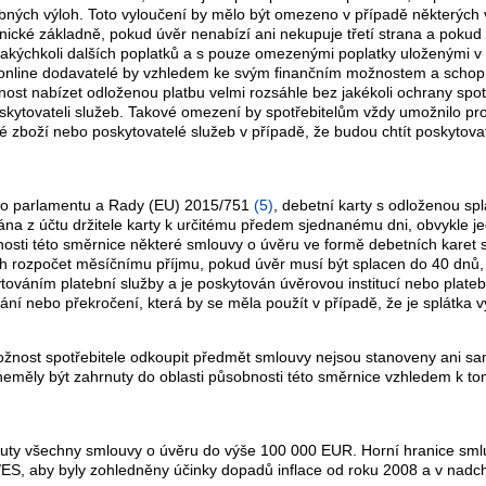
bných výloh. Toto vyloučení by mělo být omezeno v případě některých 
aznické základně, pokud úvěr nenabízí ani nekupuje třetí strana a poku
akýchkoli dalších poplatků a s pouze omezenými poplatky uloženými v s
lcí online dodavatelé by vzhledem ke svým finančním možnostem a schopn
st nabízet odloženou platbu velmi rozsáhle bez jakékoli ochrany spotř
oskytovateli služeb. Takové omezení by spotřebitelům vždy umožnilo 
elé zboží nebo poskytovatelé služeb v případě, že budou chtít poskyto
ho parlamentu a Rady (EU) 2015/751
(
5
)
, debetní karty s odloženou spl
ána z účtu držitele karty k určitému předem sjednanému dni, obvykle j
osti této směrnice některé smlouvy o úvěru ve formě debetních karet s
 rozpočet měsíčnímu příjmu, pokud úvěr musí být splacen do 40 dnů, j
váním platební služby a je poskytován úvěrovou institucí nebo platebn
ání nebo překročení, která by se měla použít v případě, že je splátka 
ožnost spotřebitele odkoupit předmět smlouvy nejsou stanoveny ani s
eměly být zahrnuty do oblasti působnosti této směrnice vzhledem k tomu
rnuty všechny smlouvy o úvěru do výše 100 000 EUR. Horní hranice smlu
ES, aby byly zohledněny účinky dopadů inflace od roku 2008 a v nadch