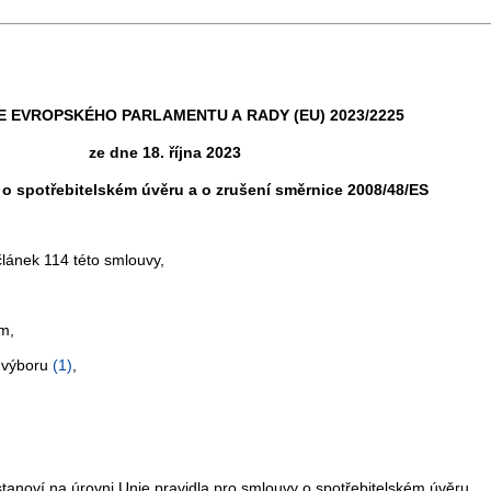
 EVROPSKÉHO PARLAMENTU A RADY (EU) 2023/2225
ze dne 18. října 2023
o spotřebitelském úvěru a o zrušení směrnice 2008/48/ES
lánek 114 této smlouvy,
ům,
 výboru
(
1
)
,
tanoví na úrovni Unie pravidla pro smlouvy o spotřebitelském úvěru.