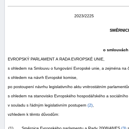
2023/2225
SMĚRNICE
o smlouvách 
EVROPSKÝ PARLAMENT A RADA EVROPSKÉ UNIE,
s ohledem na Smlouvu o fungování Evropské unie, a zejména na č
s ohledem na návrh Evropské komise,
po postoupení návrhu legislativního aktu vnitrostátním parlament
s ohledem na stanovisko Evropského hospodářského a sociálního
v souladu s řádným legislativním postupem
(
2
)
,
vzhledem k těmto důvodům:
(1)
Směrnice Evropského parlamentu a Rady 2008/48/ES
(
3
)
s