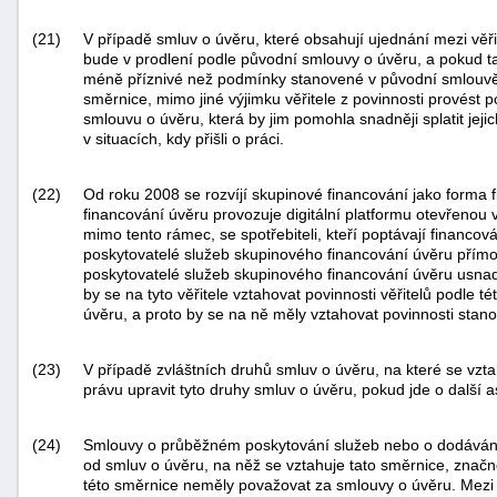
(21)
V případě smluv o úvěru, které obsahují ujednání mezi věř
bude v prodlení podle původní smlouvy o úvěru, a pokud ta
méně příznivé než podmínky stanovené v původní smlouvě 
směrnice, mimo jiné výjimku věřitele z povinnosti provést p
smlouvu o úvěru, která by jim pomohla snadněji splatit je
v situacích, kdy přišli o práci.
(22)
Od roku 2008 se rozvíjí skupinové financování jako forma 
financování úvěru provozuje digitální platformu otevřenou ve
mimo tento rámec, se spotřebiteli, kteří poptávají financo
poskytovatelé služeb skupinového financování úvěru přímo 
poskytovatelé služeb skupinového financování úvěru usnadňu
by se na tyto věřitele vztahovat povinnosti věřitelů podle 
úvěru, a proto by se na ně měly vztahovat povinnosti stano
(23)
V případě zvláštních druhů smluv o úvěru, na které se vzt
právu upravit tyto druhy smluv o úvěru, pokud jde o další
(24)
Smlouvy o průběžném poskytování služeb nebo o dodávání z
od smluv o úvěru, na něž se vztahuje tato směrnice, značn
této směrnice neměly považovat za smlouvy o úvěru. Mezi ty