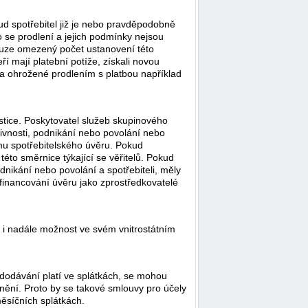
ud spotřebitel již je nebo pravděpodobně
 se prodlení a jejich podmínky nejsou
ouze omezený počet ustanovení této
ří mají platební potíže, získali novou
za ohrožené prodlením s platbou například
stice. Poskytovatel služeb skupinového
 živnosti, podnikání nebo povolání nebo
rmu spotřebitelského úvěru. Pokud
éto směrnice týkající se věřitelů. Pokud
dnikání nebo povolání a spotřebiteli, měly
o financování úvěru jako zprostředkovatelé
t i nadále možnost ve svém vnitrostátním
dodávání platí ve splátkách, se mohou
nění. Proto by se takové smlouvy pro účely
měsíčních splátkách.