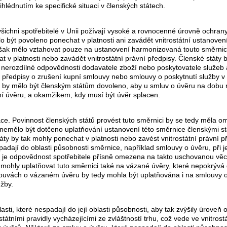
přihlédnutím ke specifické situaci v členských státech.
 všichni spotřebitelé v Unii požívají vysoké a rovnocenné úrovně ochran
o být povoleno ponechat v platnosti ani zavádět vnitrostátní ustanove
e však mělo vztahovat pouze na ustanovení harmonizovaná touto směrni
t v platnosti nebo zavádět vnitrostátní právní předpisy. Členské státy
a nerozdílné odpovědnosti dodavatele zboží nebo poskytovatele služeb a
 předpisy o zrušení kupní smlouvy nebo smlouvy o poskytnutí služby v p
i by mělo být členským státům dovoleno, aby u smluv o úvěru na dobu n
í úvěru, a okamžikem, kdy musí být úvěr splacen.
ce. Povinnost členských států provést tuto směrnici by se tedy měla om
emělo být dotčeno uplatňování ustanovení této směrnice členskými stát
táty by tak mohly ponechat v platnosti nebo zavést vnitrostátní právní p
adají do oblasti působnosti směrnice, například smlouvy o úvěru, při je
ichž je odpovědnost spotřebitele přísně omezena na takto uschovanou v
 mohly uplatňovat tuto směrnici také na vázané úvěry, které nepokrýv
ouvách o vázaném úvěru by tedy mohla být uplatňována i na smlouvy o ú
žby.
ti, které nespadají do její oblasti působnosti, aby tak zvýšily úroveň o
ostátními pravidly vycházejícími ze zvláštností trhu, což vede ve vnitro