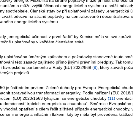
 dodávky energie. Flexibilita na straně poptávky může přinést širší eko
omunitám a může zvýšit účinnost energetického systému a snížit náklad
y spotřebitele. Členské státy by při uplatňování zásady „energetická ú
ně zvážit odezvu na straně poptávky na centralizované i decentralizované
rovaného energetického systému.
sady „energetická účinnost v první řadě“ by Komise měla ve své zprá
tečně uplatňovány v každém členském státě.
vždy uplatňována úměrným způsobem a požadavky stanovené touto směrn
atňování této zásady zajištěno přímo jinými právními předpisy. Tak tom
ení Evropského parlamentu a Rady (EU) 2022/869
(
9
)
, který zavádí pož
dených projektů.
2050 je ústředním prvkem Zelené dohody pro Evropu. Energetická chudo
adnit spravedlivou transformaci energetiky. Podle nařízení (EU) 201
učení (EU) 2020/1563 týkajícím se energetické chudoby
(
11
)
orientačn
čtu domácností trpících energetickou chudobou“. Směrnice Evropskéh
ly vhodná opatření s cílem řešit zjištěné případy energetické chudoby, 
mi cenami energie a inflačním tlakem, kdy by měla být provedena krátko