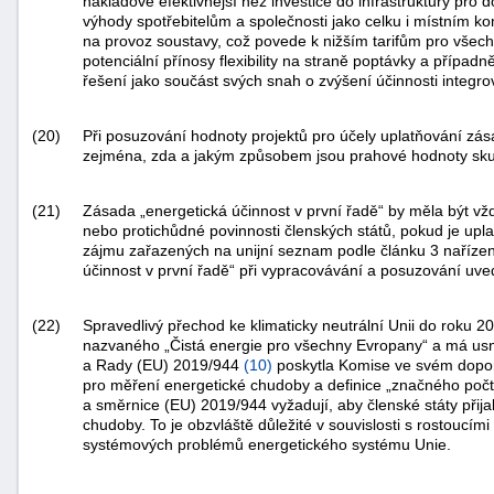
nákladově efektivnější než investice do infrastruktury pro
výhody spotřebitelům a společnosti jako celku i místním k
na provoz soustavy, což povede k nižším tarifům pro všechn
potenciální přínosy flexibility na straně poptávky a případ
řešení jako součást svých snah o zvýšení účinnosti integ
(20)
Při posuzování hodnoty projektů pro účely uplatňování zá
zejména, zda a jakým způsobem jsou prahové hodnoty sku
(21)
Zásada „energetická účinnost v první řadě“ by měla být 
nebo protichůdné povinnosti členských států, pokud je upl
zájmu zařazených na unijní seznam podle článku 3 naříz
účinnost v první řadě“ při vypracovávání a posuzování uve
(22)
Spravedlivý přechod ke klimaticky neutrální Unii do roku 
nazvaného „Čistá energie pro všechny Evropany“ a má usn
a Rady (EU) 2019/944
(
10
)
poskytla Komise ve svém dopor
pro měření energetické chudoby a definice „značného po
a směrnice (EU) 2019/944 vyžadují, aby členské státy přija
chudoby. To je obzvláště důležité v souvislosti s rostoucí
systémových problémů energetického systému Unie.