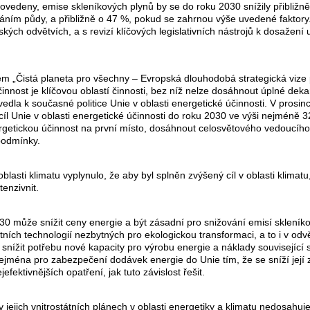
rovedeny, emise skleníkových plynů by se do roku 2030 snížily přibližn
ním půdy, a přibližně o 47 %, pokud se zahrnou výše uvedené faktory. P
ch odvětvích, a s revizí klíčových legislativních nástrojů k dosažení
m „Čistá planeta pro všechny – Evropská dlouhodobá strategická vize
činnost je klíčovou oblastí činnosti, bez níž nelze dosáhnout úplné de
vedla k současné politice Unie v oblasti energetické účinnosti. V prosi
cíl Unie v oblasti energetické účinnosti do roku 2030 ve výši nejméně
ergetickou účinnost na první místo, dosáhnout celosvětového vedoucího 
 podmínky.
lasti klimatu vyplynulo, že aby byl splněn zvýšený cíl v oblasti klimat
tenzivnit.
 2030 může snížit ceny energie a být zásadní pro snižování emisí sklen
tních technologií nezbytných pro ekologickou transformaci, a to i v odvě
t snížit potřebu nové kapacity pro výrobu energie a náklady souvisejíc
 zejména pro zabezpečení dodávek energie do Unie tím, že se sníží její z
fektivnějších opatření, jak tuto závislost řešit.
 jejich vnitrostátních plánech v oblasti energetiky a klimatu nedosahuje