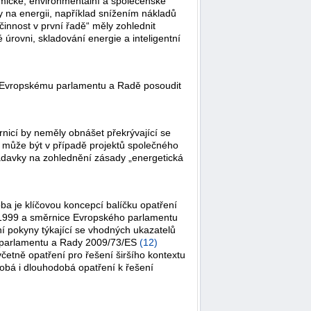
nomické, environmentální a společenské
y na energii, například snížením nákladů
činnost v první řadě“ měly zohlednit
 úrovni, skladování energie a inteligentní
vě Evropskému parlamentu a Radě posoudit
icí by neměly obnášet překrývající se
u může být v případě projektů společného
adavky na zohlednění zásady „energetická
ba je klíčovou koncepcí balíčku opatření
8/1999 a směrnice Evropského parlamentu
í pokyny týkající se vhodných ukazatelů
o parlamentu a Rady 2009/73/ES
(
12
)
včetně opatření pro řešení širšího kontextu
dobá i dlouhodobá opatření k řešení