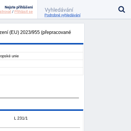
Nejste přihlášeni
strovat
/
Přihlásit se
Podrobné vyhledávání
ízení (EU) 2023/955 (přepracované
ropské unie
L 231/1