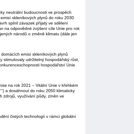
cky neutrální budoucnosti ve prospěch
ti emisí skleníkových plynů do roku 2030
rh splnil závazek přijatý ve sdělení
án na odpovědné zvýšení cíle Unie pro rok
jených národů o změně klimatu (dále jen
ní domácích emisí skleníkových plynů
y stimulovaly udržitelný hospodářský růst,
í konkurenceschopnosti hospodářství Unie
se na rok 2021 – Vitální Unie v křehkém
55“‘) a dosáhnout do roku 2050 klimaticky
ých zdrojů, využívání půdy, změn ve
ádění čistých technologií v rámci globální