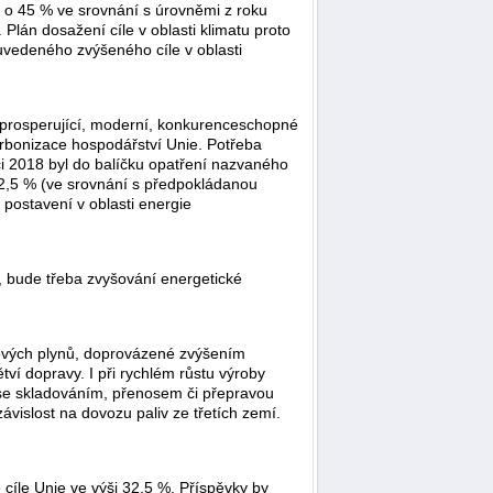
ě o 45 % ve srovnání s úrovněmi z roku
lán dosažení cíle v oblasti klimatu proto
 uvedeného zvýšeného cíle v oblasti
 prosperující, moderní, konkurenceschopné
karbonizace hospodářství Unie. Potřeba
nci 2018 byl do balíčku opatření nazvaného
 32,5 % (ve srovnání s předpokládanou
postavení v oblasti energie
u, bude třeba zvyšování energetické
íkových plynů, doprovázené zvýšením
tví dopravy. I při rychlém růstu výroby
í se skladováním, přenosem či přepravou
ávislost na dovozu paliv ze třetích zemí.
 cíle Unie ve výši 32,5 %. Příspěvky by