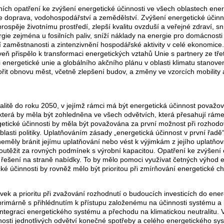
vních opatření ke zvýšení energetické účinnosti ve všech oblastech en
 je doprava, vodohospodářství a zemědělství. Zvýšení energetické účinn
rospěje životnímu prostředí, zlepší kvalitu ovzduší a veřejné zdraví, sn
gie zejména u fosilních paliv, sníží náklady na energie pro domácnost
zaměstnanosti a zintenzivnění hospodářské aktivity v celé ekonomice.
veň přispělo k transformaci energetických vztahů Unie s partnery ze tř
mci energetické unie a globálního akčního plánu v oblasti klimatu stan
řit obnovu měst, včetně zlepšení budov, a změny ve vzorcích mobility 
alitě do roku 2050, v jejímž rámci má být energetická účinnost považ
a, která by měla být zohledněna ve všech odvětvích, která přesahují rá
getické účinnosti by měla být považována za první možnost při rozhodová
blasti politiky. Uplatňováním zásady „energetická účinnost v první řadě
 neměly bránit jejímu uplatňování nebo vést k výjimkám z jejího uplatňov
utěžit za rovných podmínek s výrobní kapacitou. Opatření ke zvýšení e
řešení na straně nabídky. To by mělo pomoci využívat četných výhod en
ké účinnosti by rovněž mělo být prioritou při zmírňování energetické c
ek a prioritu při zvažování rozhodnutí o budoucích investicích do ener
t primárně s přihlédnutím k přístupu založenému na účinnosti systému 
integraci energetického systému a přechodu na klimatickou neutralitu.
innosti jednotlivých odvětví konečné spotřeby a celého energetického s