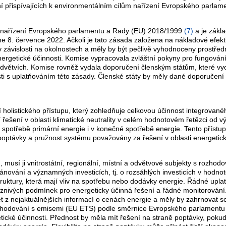
ní přispívajících k environmentálním cílům nařízení Evropského parl
 v nařízení Evropského parlamentu a Rady (EU) 2018/1999
(
7
)
a je zákla
8. července 2022. Ačkoli je tato zásada založena na nákladové efektiv
v závislosti na okolnostech a měly by být pečlivě vyhodnoceny prostře
ergetické účinnosti. Komise vypracovala zvláštní pokyny pro fungování 
h odvětvích. Komise rovněž vydala doporučení členským státům, které v
sti s uplatňováním této zásady. Členské státy by měly dané doporučení co
í holistického přístupu, který zohledňuje celkovou účinnost integrova
 řešení v oblasti klimatické neutrality v celém hodnotovém řetězci od 
 spotřebě primární energie i v konečné spotřebě energie. Tento přístu
poptávky a pružnost systému považovány za řešení v oblasti energetick
, musí ji vnitrostátní, regionální, místní a odvětvové subjekty s rozho
lánování a významných investicích, tj. o rozsáhlých investicích v hod
ruktury, která mají vliv na spotřebu nebo dodávky energie. Řádné uplat
íznivých podmínek pro energeticky účinná řešení a řádné monitorování.
 z nejaktuálnějších informací o cenách energie a měly by zahrnovat sc
bchodování s emisemi (EU ETS) podle směrnice Evropského parlament
ické účinnosti. Přednost by měla mít řešení na straně poptávky, pokud j