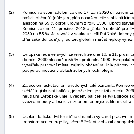
(2)
Komise ve svém sdělení ze dne 17. září 2020 s názvem „Zvý
našich občanů“ (dále jen „plán dosažení cíle v oblasti klim
alespoň na 55 % oproti úrovním z roku 1990. Oproti stávajíc
Komise ze dne 11. prosince 2019 o „Zelené dohodě pro Evro
2030 na 55 %. Je rovněž v souladu s cíli Pařížské dohody
„Pařížská dohoda“), tj. udržet globální nárůst teploty výraz
(3)
Evropská rada ve svých závěrech ze dne 10. a 11. prosince
do roku 2030 alespoň o 55 % oproti roku 1990. Evropská rad
vytvářely pracovní místa, zajistily občanům Unie přínosy v
podporou inovací v oblasti zelených technologií.
(4)
Za účelem uskutečnění uvedených cílů oznámila Komise ve
světě“ legislativní balíček, jehož cílem je snížit do roku 2
neutrální Evropské unie. Uvedený balíček se týká široké šká
využívání půdy a lesnictví, zdanění energie, sdílení úsilí 
(5)
Účelem balíčku „Fit for 55“ je chránit a vytvářet pracovní m
transformace energetiky, včetně řešení v oblasti energetick