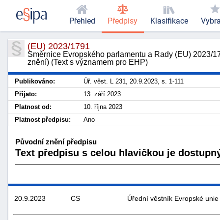
Přehled
Předpisy
Klasifikace
Vybr
(EU) 2023/1791
Směrnice Evropského parlamentu a Rady (EU) 2023/1791
znění) (Text s významem pro EHP)
Publikováno:
Úř. věst. L 231, 20.9.2023, s. 1-111
Přijato:
13. září 2023
Platnost od:
10. října 2023
Platnost předpisu:
Ano
Původní znění předpisu
Text předpisu s celou hlavičkou je dostupný
20.9.2023
CS
Úřední věstník Evropské unie