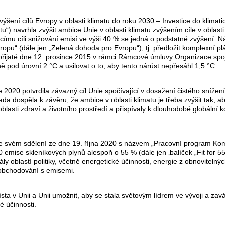
šení cílů Evropy v oblasti klimatu do roku 2030 – Investice do klimati
atu“) navrhla zvýšit ambice Unie v oblasti klimatu zvýšením cíle v oblas
ímu cíli snižování emisí ve výši 40 % se jedná o podstatné zvýšení. Náv
pu“ (dále jen „Zelená dohoda pro Evropu“), tj. předložit komplexní pl
 přijaté dne 12. prosince 2015 v rámci Rámcové úmluvy Organizace spo
ně pod úrovní 2 °C a usilovat o to, aby tento nárůst nepřesáhl 1,5 °C.
 2020 potvrdila závazný cíl Unie spočívající v dosažení čistého sníže
a dospěla k závěru, že ambice v oblasti klimatu je třeba zvýšit tak, ab
 oblasti zdraví a životního prostředí a přispívaly k dlouhodobé globáln
 svém sdělení ze dne 19. října 2020 s názvem „Pracovní program Komi
030 emise skleníkových plynů alespoň o 55 % (dále jen ‚balíček „Fit for 
ly oblastí politiky, včetně energetické účinnosti, energie z obnoviteln
a obchodování s emisemi.
ísta v Unii a Unii umožnit, aby se stala světovým lídrem ve vývoji a zav
é účinnosti.