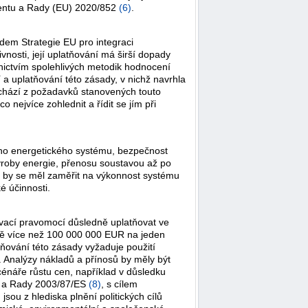
amentu a Rady (EU) 2020/852
(
6
)
.
dem Strategie EU pro integraci
nosti, její uplatňování má širší dopady
dnictvím spolehlivých metodik hodnocení
a uplatňování této zásady, v nichž navrhla
ychází z požadavků stanovených touto
 nejvíce zohlednit a řídit se jím při
ného energetického systému, bezpečnost
výroby energie, přenosu soustavou až po
p by se měl zaměřit na výkonnost systému
é účinnosti.
dovací pravomocí důsledně uplatňovat ve
notě více než 100 000 000 EUR na jeden
ňování této zásady vyžaduje použití
 Analýzy nákladů a přínosů by měly být
énáře růstu cen, například v důsledku
u a Rady 2003/87/ES
(
8
)
, s cílem
sou z hlediska plnění politických cílů