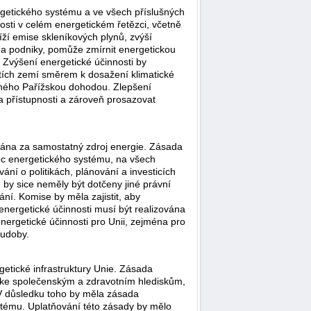
ergetického systému a ve všech příslušných
osti v celém energetickém řetězci, včetně
íží emise skleníkových plynů, zvýší
i a podniky, pomůže zmírnit energetickou
 Zvýšení energetické účinnosti by
etích zemí směrem k dosažení klimatické
oveného Pařížskou dohodou. Zlepšení
a přístupnosti a zároveň prosazovat
ována za samostatný zdroj energie. Zásada
mec energetického systému, na všech
ní o politikách, plánování a investicích
“ by sice neměly být dotčeny jiné právní
ání. Komise by měla zajistit, aby
nergetické účinnosti musí být realizována
ergetické účinnosti pro Unii, zejména pro
hudoby.
getické infrastruktury Unie. Zásada
a ke společenským a zdravotním hlediskům,
 V důsledku toho by měla zásada
ystému. Uplatňování této zásady by mělo