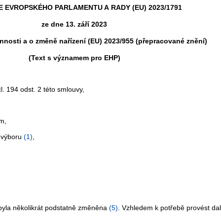
 EVROPSKÉHO PARLAMENTU A RADY (EU) 2023/1791
ze dne 13. září 2023
nnosti a o změně nařízení (EU) 2023/955 (přepracované znění)
(Text s významem pro EHP)
 194 odst. 2 této smlouvy,
ům,
 výboru
(
1
)
,
yla několikrát podstatně změněna
(
5
)
. Vzhledem k potřebě provést da