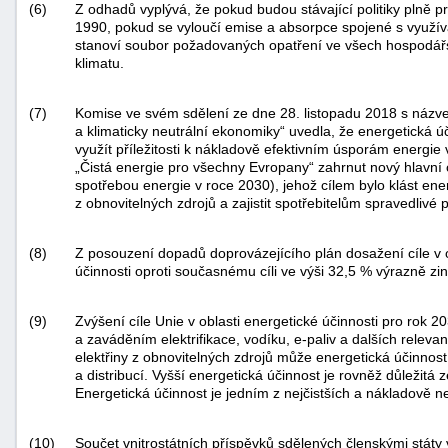
(6)
Z odhadů vyplývá, že pokud budou stávající politiky plně p
1990, pokud se vyloučí emise a absorpce spojené s využívá
stanoví soubor požadovaných opatření ve všech hospodářský
klimatu.
(7)
Komise ve svém sdělení ze dne 28. listopadu 2018 s názve
a klimaticky neutrální ekonomiky“ uvedla, že energetická ú
využít příležitosti k nákladově efektivním úsporám energie 
„Čistá energie pro všechny Evropany“ zahrnut nový hlavní 
spotřebou energie v roce 2030), jehož cílem bylo klást en
z obnovitelných zdrojů a zajistit spotřebitelům spravedlivé
(8)
Z posouzení dopadů doprovázejícího plán dosažení cíle v ob
účinnosti oproti současnému cíli ve výši 32,5 % výrazně zin
(9)
Zvýšení cíle Unie v oblasti energetické účinnosti pro rok
a zaváděním elektrifikace, vodíku, e-paliv a dalších relevan
elektřiny z obnovitelných zdrojů může energetická účinnos
a distribucí. Vyšší energetická účinnost je rovněž důležitá
Energetická účinnost je jedním z nejčistších a nákladově neje
(10)
Součet vnitrostátních příspěvků sdělených členskými státy v