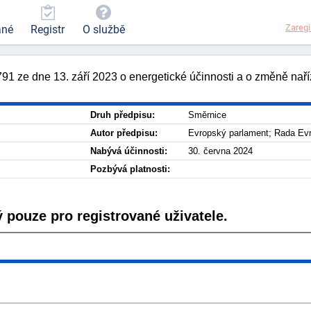
Zaregi
ané
Registr
O službě
 ze dne 13. září 2023 o energetické účinnosti a o změně nař
Druh předpisu:
Směrnice
Autor předpisu:
Evropský parlament; Rada Ev
Nabývá účinnosti:
30. června 2024
Pozbývá platnosti:
 pouze pro registrované uživatele.