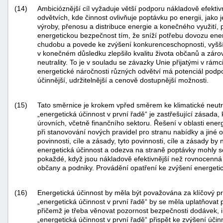
(14)
Ambicióznější cíl vyžaduje větší podporu nákladově efekti
odvětvích, kde činnost ovlivňuje poptávku po energii, jako
výroby, přenosu a distribuce energie a konečného využití, p
energetickou bezpečnost tím, že sníží potřebu dovozu ener
chudobu a povede ke zvýšení konkurenceschopnosti, vyšší 
v konečném důsledku zlepšilo kvalitu života občanů a záro
neutrality. To je v souladu se závazky Unie přijatými v rá
energetické náročnosti různých odvětví má potenciál podpo
účinnější, udržitelnější a cenově dostupnější možnosti.
(15)
Tato směrnice je krokem vpřed směrem ke klimatické neutr
„energetická účinnost v první řadě“ je zastřešující zásad
úrovních, včetně finančního sektoru. Řešení v oblasti ener
při stanovování nových pravidel pro stranu nabídky a jiné o
povinnosti, cíle a zásady, tyto povinnosti, cíle a zásady by
energetická účinnost a odezva na straně poptávky mohly so
pokaždé, když jsou nákladově efektivnější než rovnocenná 
občany a podniky. Provádění opatření ke zvýšení energetic
(16)
Energetická účinnost by měla být považována za klíčový prv
„energetická účinnost v první řadě“ by se měla uplatňova
přičemž je třeba věnovat pozornost bezpečnosti dodávek, 
„energetická účinnost v první řadě“ přispět ke zvýšení úč