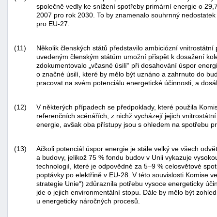
společně vedly ke snížení spotřeby primární energie o 29
2007 pro rok 2030. To by znamenalo souhrnný nedostatek v
pro EU-27.
(11)
Několik členských států představilo ambiciózní vnitrostátní
uvedeným členským státům umožní přispět k dosažení kolekt
zdokumentovalo „včasné úsilí“ při dosahování úspor energ
o značné úsilí, které by mělo být uznáno a zahrnuto do bu
pracovat na svém potenciálu energetické účinnosti, a dosá
(12)
V některých případech se předpoklady, které použila Komis
referenčních scénářích, z nichž vycházejí jejich vnitrostátn
energie, avšak oba přístupy jsou s ohledem na spotřebu pr
(13)
Ačkoli potenciál úspor energie je stále velký ve všech odv
a budovy, jelikož 75 % fondu budov v Unii vykazuje vysoko
technologií, které je odpovědné za 5–9 % celosvětové spot
poptávky po elektřině v EU-28. V této souvislosti Komise v
strategie Unie“) zdůraznila potřebu vysoce energeticky úči
jde o jejich environmentální stopu. Dále by mělo být zoh
u energeticky náročných procesů.