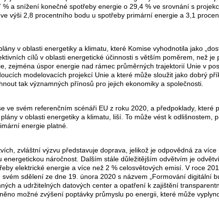
,7 % a snížení konečné spotřeby energie o 29,4 % ve srovnání s projek
e výši 2,8 procentního bodu u spotřeby primární energie a 3,1 proce
 plány v oblasti energetiky a klimatu, které Komise vyhodnotila jako „do
ivních cílů v oblasti energetické účinnosti s větším poměrem, než je 
ie, zejména úspor energie nad rámec průměrných trajektorií Unie v pos
doucích modelovacích projekcí Unie a které může sloužit jako dobrý pří
hnout tak významných přínosů pro jejich ekonomiky a společnosti.
e ve svém referenčním scénáři EU z roku 2020, a předpoklady, které po
í plány v oblasti energetiky a klimatu, liší. To může vést k odlišnostem,
imární energie platné.
ětvích, zvláštní výzvu představuje doprava, jelikož je odpovědná za ví
u energetickou náročnost. Dalším stále důležitějším odvětvím je odvět
řeby elektrické energie a více než 2 % celosvětových emisí. V roce 20
e svém sdělení ze dne 19. února 2020 s názvem „Formování digitální bud
nných a udržitelných datových center a opatření k zajištění transparent
ledněno možné zvýšení poptávky průmyslu po energii, které může vyplyn