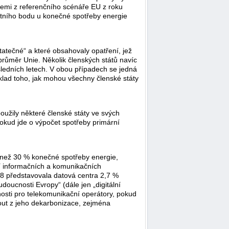
cemi z referenčního scénáře EU z roku
ntního bodu u konečné spotřeby energie
statečné“ a které obsahovaly opatření, jež
průměr Unie. Několik členských států navíc
ledních letech. V obou případech se jedná
klad toho, jak mohou všechny členské státy
užily některé členské státy ve svých
 pokud jde o výpočet spotřeby primární
ce než 30 % konečné spotřeby energie,
ví informačních a komunikačních
18 představovala datová centra 2,7 %
oucnosti Evropy“ (dále jen „digitální
nosti pro telekomunikační operátory, pokud
out z jeho dekarbonizace, zejména