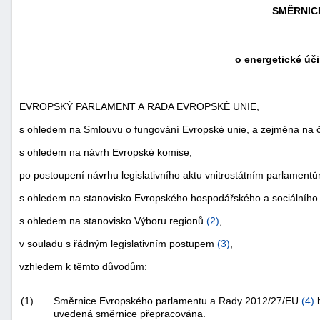
SMĚRNICE
o energetické úči
EVROPSKÝ PARLAMENT A RADA EVROPSKÉ UNIE,
s ohledem na Smlouvu o fungování Evropské unie, a zejména na čl.
s ohledem na návrh Evropské komise,
po postoupení návrhu legislativního aktu vnitrostátním parlament
s ohledem na stanovisko Evropského hospodářského a sociálního
s ohledem na stanovisko Výboru regionů
(
2
)
,
v souladu s řádným legislativním postupem
(
3
)
,
vzhledem k těmto důvodům:
(1)
Směrnice Evropského parlamentu a Rady 2012/27/EU
(
4
)
b
uvedená směrnice přepracována.