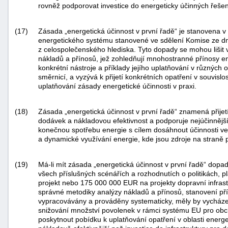
rovněž podporovat investice do energeticky účinných řeše
(17)
Zásada „energetická účinnost v první řadě“ je stanovena
energetického systému stanovené ve sdělení Komise ze dne 
z celospolečenského hlediska. Tyto dopady se mohou lišit 
nákladů a přínosů, jež zohledňují mnohostranné přínosy en
konkrétní nástroje a příklady jejího uplatňování v různýc
směrnicí, a vyzývá k přijetí konkrétních opatření v souvislo
uplatňování zásady energetické účinnosti v praxi.
(18)
Zásada „energetická účinnost v první řadě“ znamená přijet
dodávek a nákladovou efektivnost a podporuje nejúčinnější
konečnou spotřebu energie s cílem dosáhnout účinnosti ve
a dynamické využívání energie, kde jsou zdroje na straně 
(19)
Má-li mít zásada „energetická účinnost v první řadě“ dopad
všech příslušných scénářích a rozhodnutích o politikách, p
projekt nebo 175 000 000 EUR na projekty dopravní infrast
správné metodiky analýzy nákladů a přínosů, stanovení př
vypracovávány a prováděny systematicky, měly by vycházet
snižování množství povolenek v rámci systému EU pro o
poskytnout pobídku k uplatňování opatření v oblasti energet