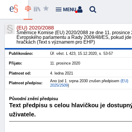
MENU
(EU) 2020/2088
Směrnice Komise (EU) 2020/2088 ze dne 11. prosince 20
Evropského parlamentu a Rady 2009/48/ES, pokud jde 
hračkách (Text s významem pro EHP)
Publikováno:
Úř. věst. L 423, 15.12.2020, s. 53-57
Přijato:
11. prosince 2020
Platnost od:
4. ledna 2021
Ano (od 1. srpna 2030 zrušen předpisem
(EU)
Platnost předpisu:
2025/2509
)
Původní znění předpisu
Text předpisu s celou hlavičkou je dostupn
uživatele.