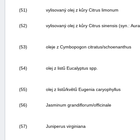
(51)
vylisovaný olej z kůry Citrus limonum
(52)
vylisovaný olej z kůry
Citrus sinensis
(syn.:
Aura
(53)
oleje z
Cymbopogon citratus
/
schoenanthus
(54)
olej z listů
Eucalyptus
spp.
(55)
olej z listů/květů Eugenia caryophyllus
(56)
Jasminum grandiflorum
/
officinale
(57)
Juniperus virginiana