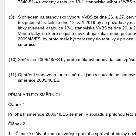
7540-51-4 uvedeny v tabulce 13-1 stanoviska výboru VVBS ze
"náhradě
škod"
(9)
S ohledem na stanovisko výboru VVBS ze dne 26. a 27. červn
bezpečnost hraček ze dne 13. září 2019 by se požadavky na
látky uvedené v tabulce 13-1 stanoviska VVBS ze dne 26. a 2
Vonné látky, na které se ještě nevztahuje zákaz nebo požad
2009/48/ES, by proto měly být zařazeny do tabulky v příloze II
směrnice.
(10)
Směrnice 2009/48/ES by proto měla být odpovídajícím způ
(11)
Opatření stanovená touto směrnicí jsou v souladu se stanovi
směrnice 2009/48/ES,
PŘIJALA TUTO SMĚRNICI:
Článek 1
Příloha II směrnice 2009/48/ES se mění v souladu s přílohou této 
Článek 2
1. Členské státy přijmou a zveřejní právní a správní předpisy nez