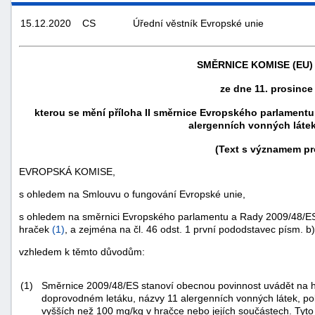
15.12.2020
CS
Úřední věstník Evropské unie
SMĚRNICE KOMISE (EU) 
ze dne 11. prosince
kterou se mění příloha II směrnice Evropského parlament
alergenních vonných láte
(Text s významem pr
EVROPSKÁ KOMISE,
s ohledem na Smlouvu o fungování Evropské unie,
náhrady
škody
s ohledem na směrnici Evropského parlamentu a Rady 2009/48/ES
hraček
(
1
)
, a zejména na čl. 46 odst. 1 první pododstavec písm. 
vzhledem k těmto důvodům:
(1)
Směrnice 2009/48/ES stanoví obecnou povinnost uvádět na h
doprovodném letáku, názvy 11 alergenních vonných látek, po
vyšších než 100 mg/kg v hračce nebo jejích součástech. Tyto 