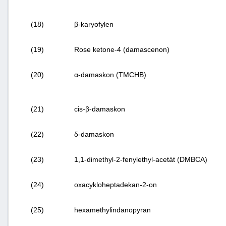
(18)
β-karyofylen
(19)
Rose ketone-4 (damascenon)
(20)
α-damaskon (TMCHB)
(21)
cis
-β-damaskon
(22)
δ-damaskon
(23)
1,1-dimethyl-2-fenylethyl-acetát (DMBCA)
(24)
oxacykloheptadekan-2-on
(25)
hexamethylindanopyran