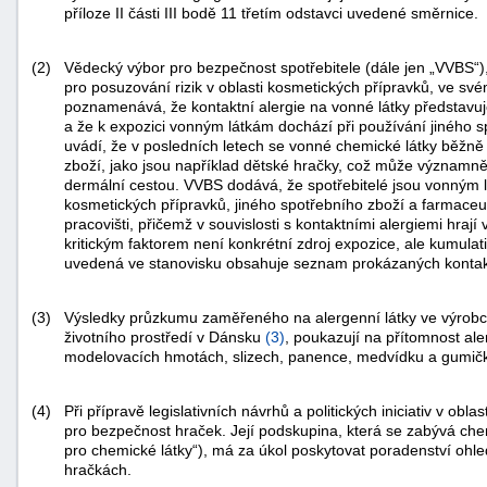
příloze II části III bodě 11 třetím odstavci uvedené směrnice.
(2)
Vědecký výbor pro bezpečnost spotřebitele (dále jen „VVBS“)
pro posuzování rizik v oblasti kosmetických přípravků, ve s
poznamenává, že kontaktní alergie na vonné látky představ
a že k expozici vonným látkám dochází při používání jiného s
uvádí, že v posledních letech se vonné chemické látky běžn
zboží, jako jsou například dětské hračky, což může významně 
dermální cestou. VVBS dodává, že spotřebitelé jsou vonným l
kosmetických přípravků, jiného spotřebního zboží a farmaceu
pracovišti, přičemž v souvislosti s kontaktními alergiemi hraj
kritickým faktorem není konkrétní zdroj expozice, ale kumulat
uvedená ve stanovisku obsahuje seznam prokázaných kontaktn
(3)
Výsledky průzkumu zaměřeného na alergenní látky ve výrobcí
životního prostředí v Dánsku
(
3
)
, poukazují na přítomnost al
modelovacích hmotách, slizech, panence, medvídku a gumič
+náhrady
(4)
Při přípravě legislativních návrhů a politických iniciativ v obl
pro bezpečnost hraček. Její podskupina, která se zabývá che
pro chemické látky“), má za úkol poskytovat poradenství ohl
hračkách.