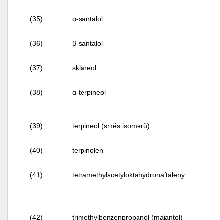
(35)
α-santalol
(36)
β-santalol
(37)
sklareol
(38)
α-terpineol
(39)
terpineol (směs isomerů)
(40)
terpinolen
(41)
tetramethylacetyloktahydronaftaleny
(42)
trimethylbenzenpropanol (majantol)