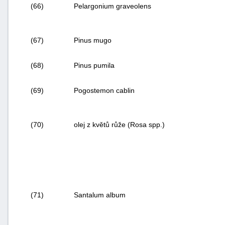
(66)
Pelargonium graveolens
(67)
Pinus mugo
(68)
Pinus pumila
(69)
Pogostemon cablin
(70)
olej z květů růže (
Rosa
spp.)
(71)
Santalum album