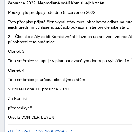
července 2022. Neprodleně sdělí Komisi jejich znění.
Použijí tyto předpisy ode dne 5. července 2022.
Tyto předpisy přijaté členskými státy musí obsahovat odkaz na tut
jejich úředním vyhlášení. Způsob odkazu si stanoví členské státy.
2. Členské státy sdělí Komisi znění hlavních ustanovení vnitrostát
působnosti této směrnice.
Článek 3
Tato směrnice vstupuje v platnost dvacátým dnem po vyhlášení v
Článek 4
Tato směrnice je určena členským státům.
V Bruselu dne 11. prosince 2020.
Za Komisi
předsedkyně
Ursula VON DER LEYEN
(
1
)
Úř. věst. L 170, 30.6.2009, s. 1
.