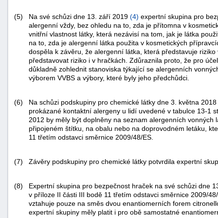
(5)
Na své schůzi dne 13. září 2019
(
4
)
expertní skupina pro bezp
alergenní vždy, bez ohledu na to, zda je přítomna v kosmetic
vnitřní vlastnost látky, která nezávisí na tom, jak je látka pou
na to, zda je alergenní látka použita v kosmetických přípravc
dospěla k závěru, že alergenní látka, která představuje rizik
představovat riziko i v hračkách. Zdůraznila proto, že pro úče
důkladně zohlednit stanoviska týkající se alergenních vonnýc
výborem VVBS a výbory, které byly jeho předchůdci.
-
náhrady
(6)
Na schůzi podskupiny pro chemické látky dne 3. května 201
prokázané kontaktní alergeny u lidí uvedené v tabulce 13-1 
2012 by měly být doplněny na seznam alergenních vonných lá
připojeném štítku, na obalu nebo na doprovodném letáku, který 
11 třetím odstavci směrnice 2009/48/ES.
(7)
Závěry podskupiny pro chemické látky potvrdila expertní sku
(8)
Expertní skupina pro bezpečnost hraček na své schůzi dne 1
v příloze II části III bodě 11 třetím odstavci směrnice 2009/48
vztahuje pouze na směs dvou enantiomerních forem citronell
expertní skupiny měly platit i pro obě samostatné enantiomer