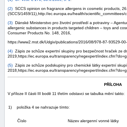
(
2
)
SCCS opinion on fragrance allergens in cosmetic products, 26
(SCCS/1459/11),http://ec.europa.eu/health/scientific_committees
(
3
)
Dánské Ministerstvo pro životní prostředí a potraviny – Agentu
allergenic substances in products targeted children – toys and co
Consumer Products No. 148, 2016,
https://www2.mst.dk/Udgiv/publications/2016/08/978-87-93529-00-
(
4
)
Zápis ze schůze expertní skupiny pro bezpečnost hraček ze dn
2019,https://ec.europa.eu/transparency/regexpert/index.cfm?do
(
5
)
Zápis ze schůze podskupiny pro chemické látky expertní skupi
2018,https://ec.europa.eu/transparency/regexpert/index.cfm?do
PŘÍLOHA
V příloze II části III bodě 11 třetím odstavci se tabulka mění takto:
1)
položka 4 se nahrazuje tímto:
Číslo
Název alergenní vonné látky