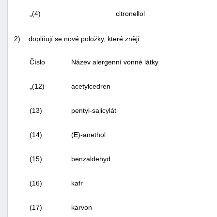
„(4)
citronellol
2)
doplňují se nové položky, které znějí:
Číslo
Název alergenní vonné látky
„(12)
acetylcedren
(13)
pentyl-salicylát
(14)
(E)-anethol
(15)
benzaldehyd
(16)
kafr
(17)
karvon