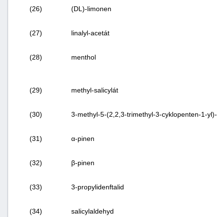
(26)
(DL)-limonen
(27)
linalyl-acetát
(28)
menthol
(29)
methyl-salicylát
(30)
3-methyl-5-(2,2,3-trimethyl-3-cyklopenten-1-yl)
(31)
α-pinen
(32)
β-pinen
(33)
3-propylidenftalid
(34)
salicylaldehyd