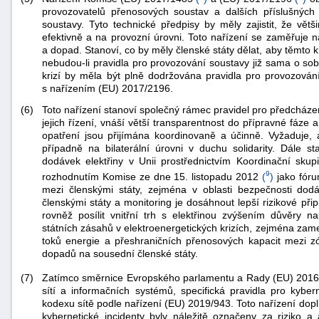
provozovatelů přenosových soustav a dalších příslušných z
soustavy. Tyto technické předpisy by měly zajistit, že vět
efektivně a na provozní úrovni. Toto nařízení se zaměřuje na
a dopad. Stanoví, co by měly členské státy dělat, aby těmto 
nebudou-li pravidla pro provozování soustavy již sama o sob
krizí by měla být plně dodržována pravidla pro provozován
s nařízením (EU) 2017/2196.
(6)
Toto nařízení stanoví společný rámec pravidel pro předcházen
-
jejich řízení, vnáší větší transparentnost do přípravné fáze 
opatření jsou přijímána koordinovaně a účinně. Vyžaduje, 
náhrady
případně na bilaterální úrovni v duchu solidarity. Dále s
dodávek elektřiny v Unii prostřednictvím Koordinační skup
9
rozhodnutím Komise ze dne 15. listopadu 2012
(
)
jako fóru
mezi členskými státy, zejména v oblasti bezpečnosti dod
členskými státy a monitoring je dosáhnout lepší rizikové při
rovněž posílit vnitřní trh s elektřinou zvýšením důvěry 
státních zásahů v elektroenergetických krizích, zejména z
toků energie a přeshraničních přenosových kapacit mezi zón
dopadů na sousední členské státy.
Zatímco směrnice Evropského parlamentu a Rady (EU) 201
(7)
sítí a informačních systémů, specifická pravidla pro kyb
kodexu sítě podle nařízení (EU) 2019/943. Toto nařízení dopl
kybernetické incidenty byly náležitě označeny za riziko a a