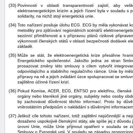
(33)
Povinnosti v oblasti transparentnosti zajistí, aby ve
elektroenergetickým krizím a jejich řízení byla v souladu s 
solidarity, na nichž stojí energetická unie.
(34)
Toto nařízení posiluje úlohu ECG. ECG by měla vykonávat k
metodiky pro zjišťování regionálních scénářů elektroenerget
sezónní přiměřenosti a s přípravou plánů rizikové připraven
výkonnosti členských států v oblasti bezpečnosti dodávek el
základě.
(35)
Může se stát, že elektroenergetická krize přesáhne hra
Energetického společenství. Jakožto jedna ze stran Sml
prosazovat změny této smlouvy s cílem vytvořit integrovan
odpovídajícího a stabilního regulačního rámce. Unie by měl
přípravy na ně a jejich zvládání úzce spolupracovat se smluv
zajištěno účinné řízení krizí.
(36)
Pokud Komise, ACER, ECG, ENTSO pro elektřinu, členské stá
orgány nebo kterékoli jiné orgány, subjekty nebo osoby obd
by zachovávat důvěrnost těchto informací. Proto by dův
vnitrostátním předpisům o nakládání s důvěrnými informacem
(37)
Jelikož cíle tohoto nařízení, totiž zajištění nejúčinnější a ne
dosaženo uspokojivě členskými státy, ale spíše jej z důvod
úrovni Unie, může Unie přijmout opatření v souladu se zá
Smlouvy o Evropské unii. V souladu se zásadou proporcion