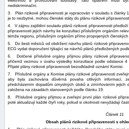
elektřinou a provozování soustavy. Tato opatření musí bý
nediskriminační.
3. Plán rizikové připravenosti je vypracován v souladu s články 
je to nezbytné, mohou členské státy do plánu rizikové připravenost
4. V zájmu zajištění souladu plánů rizikové připravenosti předloží
připravenosti jejich návrhy ke konzultaci příslušným orgánům relev
témže regionu, příslušným orgánům přímo propojených členských
5. Do šesti měsíců od obdržení návrhu plánů rizikové připraveno
ECG vydat doporučení týkající se návrhů plánů předložených podl
6. Dotčené příslušné orgány přijmou plány rizikové připraveno
přičemž vezmou v úvahu výsledky konzultace podle odstavce 4 
Přijaté plány rizikové připravenosti bezodkladně oznámí Komisi.
7. Příslušné orgány a Komise plány rizikové připravenosti zveřej
aby byla zachována důvěrná povaha citlivých informací, ze
předcházením dopadům úmyslných útoků a zmírňováním jejich důs
založena na zásadách stanovených podle článku 19.
8. Příslušné orgány přijmou a zveřejní první plán rizikové připra
poté aktualizují každé čtyři roky, pokud si okolnosti nevyžádají čast
Článek 11
Obsah plánů rizikové připravenosti s ohle