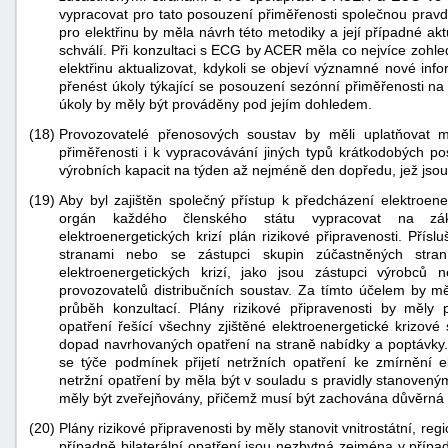
vypracovat pro tato posouzení přiměřenosti společnou pravd
pro elektřinu by měla návrh této metodiky a její případné ak
schválí. Při konzultaci s ECG by ACER měla co nejvíce zoh
elektřinu aktualizovat, kdykoli se objeví významné nové in
přenést úkoly týkající se posouzení sezónní přiměřenosti na
úkoly by měly být prováděny pod jejím dohledem.
(18)
Provozovatelé přenosových soustav by měli uplatňovat 
přiměřenosti i k vypracovávání jiných typů krátkodobých po
výrobních kapacit na týden až nejméně den dopředu, jež jso
(19)
Aby byl zajištěn společný přístup k předcházení elektroener
orgán každého členského státu vypracovat na zákl
elektroenergetických krizí plán rizikové připravenosti. Pří
stranami nebo se zástupci skupin zúčastněných stran
elektroenergetických krizí, jako jsou zástupci výrobců
provozovatelů distribučních soustav. Za tímto účelem by mě
průběh konzultací. Plány rizikové připravenosti by měly p
opatření řešící všechny zjištěné elektroenergetické krizov
dopad navrhovaných opatření na straně nabídky a poptávky. 
se týče podmínek přijetí netržních opatření ke zmírnění e
netržní opatření by měla být v souladu s pravidly stanoveným
měly být zveřejňovány, přičemž musí být zachována důvěrná p
(20)
Plány rizikové připravenosti by měly stanovit vnitrostátní, reg
případně bilaterální opatření jsou nezbytná zejména v přípa