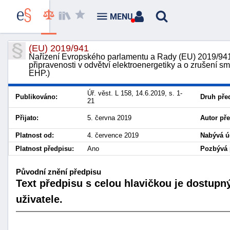
MENU
(EU) 2019/941
Nařízení Evropského parlamentu a Rady (EU) 2019/941 
připravenosti v odvětví elektroenergetiky a o zrušení 
EHP.)
Úř. věst. L 158, 14.6.2019, s. 1-
Publikováno:
Druh pře
21
Přijato:
5. června 2019
Autor př
Platnost od:
4. července 2019
Nabývá ú
Platnost předpisu:
Ano
Pozbývá p
Původní znění předpisu
Text předpisu s celou hlavičkou je dostupn
uživatele.