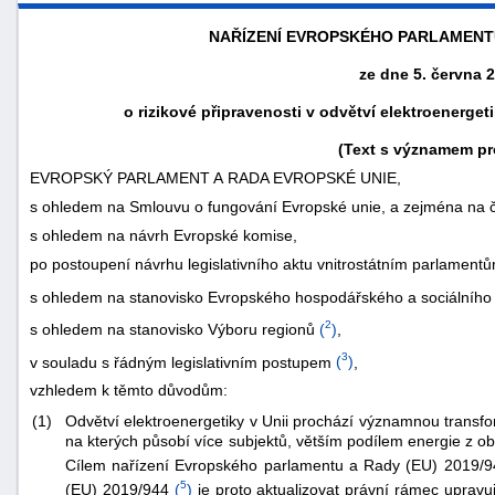
NAŘÍZENÍ EVROPSKÉHO PARLAMENTU 
ze dne 5. června 
o rizikové připravenosti v odvětví elektroenerget
(Text s významem pr
EVROPSKÝ PARLAMENT A RADA EVROPSKÉ UNIE,
s ohledem na Smlouvu o fungování Evropské unie, a zejména na čl.
s ohledem na návrh Evropské komise,
po postoupení návrhu legislativního aktu vnitrostátním parlament
s ohledem na stanovisko Evropského hospodářského a sociálního
náhrady
2
s ohledem na stanovisko Výboru regionů
(
)
,
škody
3
v souladu s řádným legislativním postupem
(
)
,
vzhledem k těmto důvodům:
(1)
Odvětví elektroenergetiky v Unii prochází významnou transfor
na kterých působí více subjektů, větším podílem energie z o
Cílem nařízení Evropského parlamentu a Rady (EU) 2019/
5
(EU) 2019/944
(
)
je proto aktualizovat právní rámec upravujíc