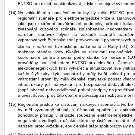
ENTSO pro elektřinu aktualizovat, kdykoli se objeví významn
(14)
Na základě této společné metodiky by měla ENTSO pro el
regionální scénáře pro elektroenergetické krize a stanovovat
jako jsou extrémní povětrnostní podmínky, přírodní katast
zvažování krizového scénáře způsobeného nedostatkem p
narušení dodávek plynu na základě scénářů narušení 
vypracovaných Evropskou sítí provozovatelů plynárenských 
článku 7 nařízení Evropského parlamentu a Rady (EU) 
možnost přenést úkoly týkající se zjišťování regionálních 
koordinační centra zřízená podle článku 35 nařízení (E
prováděny pod dohledem ENTSO pro elektřinu. Členské s
elektroenergetických krizí vytvářet a aktualizovat své vnitr
každé čtyři roky. Tyto scénáře by měly tvořit základ pro plá
vnitrostátní úrovni by měly členské státy také popsat všechna
infrastruktury, jež má význam pro bezpečnost dodávek elektři
(např. obecné nebo odvětvové právní předpisy na prověřování 
a uvést důvod, proč tato opatření považují za nezbytná a při
(15)
Regionální přístup ke zjišťování rizikových scénářů a tvorbě
by měl významně přispět k účinnosti opatření a optimá
dohodnutý přístup v případě souběžné elektroenergetické kr
negativních vedlejších účinků, které by čistě vnitrostátní
nařízení proto vyžaduje, aby členské státy spolupracovaly na 