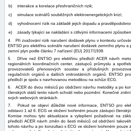
b)
interakce a korelace přeshraničních rizik;
c)
simulace scénářů souběžných elektroenergetických krizí;
d)
vyhodnocení rizik na základě jejich dopadu a pravděpodobnos
e)
zásady týkající se nakládání s citlivými informacemi způsobem 
4. Při zvažování rizik narušení dodávek plynu v kontextu určování
ENTSO pro elektřinu scénáře narušení dodávek zemního plynu a 
zemní plyn podle článku 7 nařízení (EU) 2017/1938.
5. Dříve než ENTSO pro elektřinu předloží ACER návrh metodi
regionálních koordinačních center, zástupců průmyslu a spotřeb
provozovatelů přenosových soustav a příslušných provozovat
regulačních orgánů a dalších vnitrostátních orgánů. ENTSO pro 
předloží je spolu s navrhovanou metodikou na schůzi ECG.
6. ACER do dvou měsíců po obdržení návrhu metodiky a po konz
členských států tento návrh schválí nebo pozmění. Konečné zněn
svých webových stránkách.
7. Pokud se objeví důležité nové informace, ENTSO pro elektř
odstavci 1 až 6. ECG ve složení tvořeném pouze zástupci člensk
Komise mohou tyto aktualizace a vylepšení požadovat na zákl
předloží ACER návrh změn do šesti měsíců od obdržení takov
tohoto návrhu a po konzultaci s ECG ve složení tvořeném pouze 