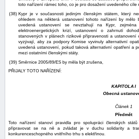
toto nařízení rámec toho, co je pro dosažení uvedeného cíle
(38)
Kypr je v současnosti jediným členským státem, který n
ohledem na některá ustanovení tohoto nařízení by mělo b
uvedená ustanovení se nevztahují na Kypr, zejména u
elektroenergetických krizí, ustanovení o zahrnutí dohod
stanovených v plánech rizikové připravenosti a ustanovení 
vyzývají, aby za podpory Komise vyvinuly alternativní opat
uvedená ustanovení, pokud taková alternativní opatření a p
mezi ostatními členskými státy.
(39)
Směrnice 2005/89/ES by měla být zrušena,
PŘIJALY TOTO NAŘÍZENÍ:
KAPITOLA I
Obecná ustanov
Článek 1
Předmět
Toto nařízení stanoví pravidla pro spolupráci členských států
připravovat se na ně a zvládat je v duchu solidarity a tr
konkurenceschopného vnitřního trhu s elektřinou.