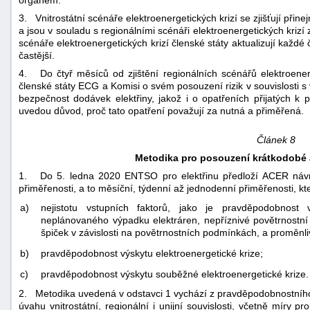
orgánem.
3. Vnitrostátní scénáře elektroenergetických krizí se zjišťují přin
a jsou v souladu s regionálními scénáři elektroenergetických krizí zj
scénáře elektroenergetických krizí členské státy aktualizují každé 
častější.
4. Do čtyř měsíců od zjištění regionálních scénářů elektroenerge
členské státy ECG a Komisi o svém posouzení rizik v souvislosti s v
bezpečnost dodávek elektřiny, jakož i o opatřeních přijatých k 
uvedou důvod, proč tato opatření považují za nutná a přiměřená.
Článek 8
Metodika pro posouzení krátkodobé 
1. Do 5. ledna 2020 ENTSO pro elektřinu předloží ACER návr
přiměřenosti, a to měsíční, týdenní až jednodenní přiměřenosti, k
a)
nejistotu vstupních faktorů, jako je pravděpodobnost
neplánovaného výpadku elektráren, nepříznivé povětrnostn
špiček v závislosti na povětrnostních podmínkách, a proměnli
b)
pravděpodobnost výskytu elektroenergetické krize;
c)
pravděpodobnost výskytu souběžné elektroenergetické krize.
2. Metodika uvedená v odstavci 1 vychází z pravděpodobnostního
úvahu vnitrostátní, regionální i unijní souvislosti, včetně míry