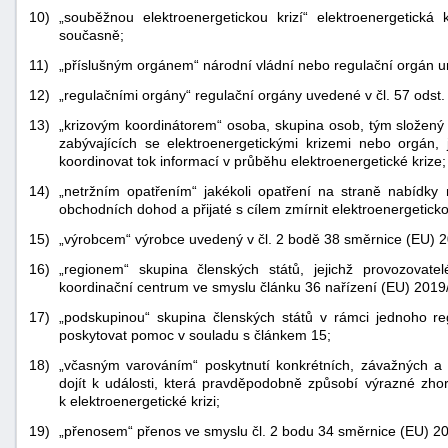
10)
„souběžnou elektroenergetickou krizí“ elektroenergetick
současně;
11)
„příslušným orgánem“ národní vládní nebo regulační orgán u
12)
„regulačními orgány“ regulační orgány uvedené v čl. 57 odst
13)
„krizovým koordinátorem“ osoba, skupina osob, tým složený 
zabývajících se elektroenergetickými krizemi nebo orgán, 
koordinovat tok informací v průběhu elektroenergetické krize;
14)
„netržním opatřením“ jakékoli opatření na straně nabídky 
obchodních dohod a přijaté s cílem zmírnit elektroenergetickou
15)
„výrobcem“ výrobce uvedený v čl. 2 bodě 38 směrnice (EU) 
16)
„regionem“ skupina členských států, jejichž provozovatel
koordinační centrum ve smyslu článku 36 nařízení (EU) 2019
17)
„podskupinou“ skupina členských států v rámci jednoho re
poskytovat pomoc v souladu s článkem 15;
18)
„včasným varováním“ poskytnutí konkrétních, závažných a s
dojít k události, která pravděpodobně způsobí výrazné zh
k elektroenergetické krizi;
19)
„přenosem“ přenos ve smyslu čl. 2 bodu 34 směrnice (EU) 2