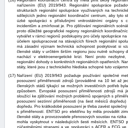
(16)
Regionální koordinační centra by měla plnit úkoly regionál
nařízením (EU) 2019/943. Regionální spolupráce požado
strukturách regionální spolupráce využívaných na technick
sdílejících jedno regionální koordinační centrum, aby tyto s
úzké spolupráci s příslušnými vnitrostátními orgány s 
incidentům a zmírňovat je. Pro zjišťování regionálních scénář
proto důležité geografické regiony regionálních koordinační
vytvářet v rámci regionů podskupiny pro účely spolupráce na
účelem spolupracovat na stávajících fórech regionální spolu
má zásadní význam technická schopnost poskytovat si v
členské státy v určitém širším regionu jsou nutně schopny d
nachází v elektroenergetické krizi. Není proto nezbytné
regionální dohody o konkrétních regionálních opatřeních. Na
státy, které jsou z technického hlediska schopné tuto vzáje
(17)
Nařízení (EU) 2019/943 požaduje používání společné me
posouzení přiměřenosti zdrojů (prováděné na 10 let až jed
členských států týkající se možných investičních potřeb by
způsobem. Evropské posouzení přiměřenosti zdrojů má ji
sloužící ke zjišťování možných problémů spojených s přiměř
posouzení sezónní přiměřenosti (na šest měsíců dopředu)
dopředu. Pro krátkodobé posouzení je třeba zavést společný
s přiměřeností. ENTSO pro elektřinu by měla provádět zimn
členské státy a provozovatele přenosových soustav na rizika 
mohla vyskytnout v následujících šesti měsících. ENTSO pr
zúčastněnými stranami a ve spolupráci s ACER a ECG ve s