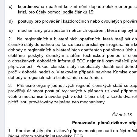
c)
koordinovaná opatření ke zmírnění dopadu elektroenergetic
krizí, pro účely pomoci podle článku 15;
d)
postupy pro provádění každoročních nebo dvouletých prověrek
e)
mechanismy pro spuštění netržních opatření, která mají být ak
2. Na regionálních a bilaterálních opatřeních, která mají být ob
členské státy dohodnou po konzultaci s příslušnými regionálními k
dohody o regionálních a bilaterálních opatřeních podpůrnou úl
elektřinu poskytly členským státům technickou pomoc s cíle
o dosažených dohodách informují ECG nejméně osm měsíců před lh
připravenosti. Pokud členské státy nedokázaly dosáhnout dohod
proč k dohodě nedošlo. V takovém případě navrhne Komise opat
dohody o regionálních a bilaterálních opatřeních.
3. Příslušné orgány jednotlivých regionů členských států se za
prověřují účinnost postupů vyvinutých v plánech rizikové připrav
včetně mechanismů uvedených v odst. 1 písm. b), a každé dva roky 
nichž jsou prověřovány zejména tyto mechanismy.
Článek 13
Posuzování plánů rizikové při
1. Komise přijatý plán rizikové připravenosti posoudí do čtyř měsí
řádně přitom zohlední stanovisko ECG.