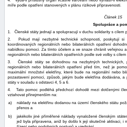
4. Vydá-li příslušný orgán včasné varování nebo vyhlásí-li elektr
míře podle opatření stanovených v plánu rizikové připravenosti.
Článek 15
Spolupráce a po
1. Členské státy jednají a spolupracují v duchu solidarity s cílem 
2. Pokud mají nezbytné technické schopnosti, poskytují si 
koordinovaných regionálních nebo bilaterálních opatření dohodn
nabídkou pomoci. Za tímto účelem a ve snaze chránit veřejnou 
regionálních nebo bilaterálních opatřeních podle své volby s cíl
3. Členské státy se dohodnou na nezbytných technických, p
regionálních nebo bilaterálních opatření před tím, než je pom
maximální množství elektřiny, které bude na regionální nebo bi
pozastavení pomoci, způsob, jakým bude elektřina dodávána, a p
státy v souladu s odstavci 4, 5 a 6.
4. Tato pomoc podléhá předchozí dohodě mezi dotčenými člen
vztahovat přinejmenším na:
a)
náklady na elektřinu dodanou na území členského státu poža
přenos a
b)
jakékoliv jiné přiměřené náklady vynaložené členským stát
jež byla připravena, aniž by došlo k její skutečné aktivaci, i 
řízení nebo podobných postupů a ujednání.