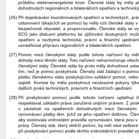
průběhu elektroenergetické krize. Členské státy by měly p
dohodnutých regionálních a bilaterálních opatření a technický
(26)
Při dojednávání koordinovaných opatření a technických, prá
ustanovení týkajících se pomoci by měly vzít členské státy 
bezpečnosti obyvatel, a proporcionalitu. Členské státy se v
ECG jako diskusní platformu ke zjišťování dostupných mo
opatření a nezbytná technická, právní a finanční ujedná
usnadňovat přípravu regionálních a bilaterálních opatření.
(27)
Pomoc mezi členskými státy podle tohoto nařízení by mě
dohody mezi těmito státy. Toto nařízení neharmonizuje všec
členskými státy. Členské státy by proto měly dohodnout ust
tím, než je pomoc poskytnuta. Členský stát žádající o pomo
platbu členskému státu poskytujícímu solidární pomoc, nebo
zajistit. Komise by měla poskytnout nezávazné pokyny týka
dalších prvků technických, právních a finančních ujednání.
(28)
Při poskytování pomoci podle tohoto nařízení uplatňují č
respektovat základní práva zaručená unijním právem. Z posk
v závislosti na opatřeních dohodnutých mezi členskými s
vyrovnávací platby těm, jichž se jeho opatření dotknou. Člens
aby existovala vnitrostátní pravidla vyrovnávání, která jsou
právy. Členský stát, který obdrží pomoc, by měl nést veškeré 
při poskytování pomoci podle těchto vnitrostátních pravidel v