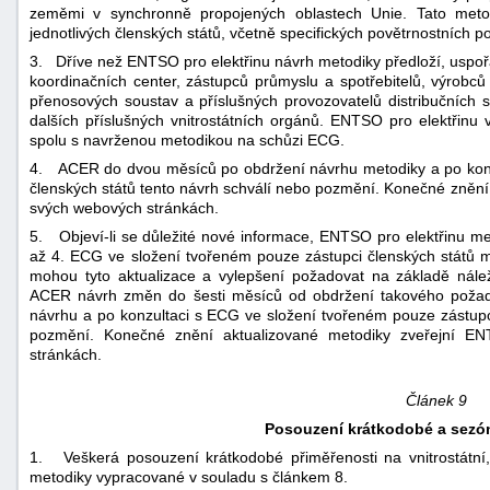
zeměmi v synchronně propojených oblastech Unie. Tato metodi
jednotlivých členských států, včetně specifických povětrnostních p
3. Dříve než ENTSO pro elektřinu návrh metodiky předloží, uspořá
koordinačních center, zástupců průmyslu a spotřebitelů, výrobců
přenosových soustav a příslušných provozovatelů distribučních 
dalších příslušných vnitrostátních orgánů. ENTSO pro elektřinu v
spolu s navrženou metodikou na schůzi ECG.
4. ACER do dvou měsíců po obdržení návrhu metodiky a po konz
členských států tento návrh schválí nebo pozmění. Konečné zněn
svých webových stránkách.
5. Objeví-li se důležité nové informace, ENTSO pro elektřinu met
až 4. ECG ve složení tvořeném pouze zástupci členských států
mohou tyto aktualizace a vylepšení požadovat na základě nále
ACER návrh změn do šesti měsíců od obdržení takového poža
návrhu a po konzultaci s ECG ve složení tvořeném pouze zástup
pozmění. Konečné znění aktualizované metodiky zveřejní E
stránkách.
Článek 9
Posouzení krátkodobé a sezón
1. Veškerá posouzení krátkodobé přiměřenosti na vnitrostátní, 
metodiky vypracované v souladu s článkem 8.