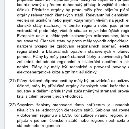
koordinovaný a předem dohodnutý přístup k zajištění jednot
účinků. Příslušné orgány by proto měly před přijetím plánů
orgány relevantních členských států. Relevantními členskými 
vedlejším účinkům nebo jiným vzájemným vlivům na jejich ele
členské státy nacházejí v témže regionu nebo jsou přímo
vnitrostátní podmínky, včetně situace nejvzdálenějších r
Evropské unie a některých izolovaných mikrosoustav, kter
soustavami. Členské státy by proto měly vyvodit odpovídajíc
nařízení týkající se zjišťování regionálních scénářů elek
regionálních a bilaterálních opatření stanovených v plánec
pomoci. Plány by měly jasně stanovit úlohy a povinnosti přís
zohlednit dohodnutá regionální a bilaterální opatření a pln
nabízí. Plány by měly být technické a provozní povahy 
elektroenergetické krize a zmírnit její účinky.
(21)
Plány rizikové připravenosti by měly být pravidelně aktualizo
účinné, měly by příslušné orgány členských států každého r
soustav a dalšími příslušnými zúčastněnými stranami prová
krizí s cílem prověřit jejich vhodnost.
(22)
Smyslem šablony stanovené tímto nařízením je usnadnit
týkajících se jednotlivých členských států. Šablona má rovn
v dotčeném regionu a s ECG. Konzultace v rámci regionu a p
přijatá v jednom členském státě nebo regionu neohrozila z
státech nebo regionech.