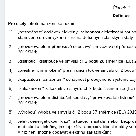
Článek 2
Definice
Pro účely tohoto nařízení se rozumí:
1)
„bezpečností dodávek elektřiny“ schopnost elektrizační soust
stanovené úrovni výkonu, určená dotčenými členskými státy;
2)
„provozovatelem přenosové soustavy“ provozovatel přenosov
2019/944;
3)
„distribucí“ distribuce ve smyslu čl. 2 bodu 28 směrnice (EU)
4)
„přeshraničním tokem“ přeshraniční tok ve smyslu čl. 2 bodu
5)
„kapacitou mezi zónami“ schopnost propojeného systému zaji
6)
„zákazníkem“ zákazník ve smyslu čl. 2 bodu 1 směrnice (EU)
7)
„provozovatelem distribuční soustavy“ provozovatel distribu
2019/944;
8)
„výrobou“ výroba ve smyslu čl. 2 bodu 37 směrnice (EU) 201
9)
„elektroenergetickou krizí“ situace, nastalá nebo bezp
nedostatku elektřiny, jak jej určily a popsaly členské státy ve
v níž není možné dodávat elektřinu zákazníkům;