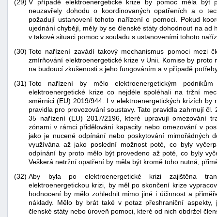
(29)
V případě elektroenergetické krize by pomoc měla být p
neuzavřely dohodu o koordinovaných opatřeních a o tech
požadují ustanovení tohoto nařízení o pomoci. Pokud koord
ujednání chybějí, měly by se členské státy dohodnout na ad 
v takové situaci pomoc v souladu s ustanoveními tohoto naříz
(30)
Toto nařízení zavádí takový mechanismus pomoci mezi čl
zmírňování elektroenergetické krize v Unii. Komise by pro
na budoucí zkušenosti s jeho fungováním a v případě potřeby
(31)
Toto nařízení by mělo elektroenergetickým podniků
elektroenergetické krize co nejdéle spoléhali na tržní 
směrnici (EU) 2019/944. I v elektroenergetických krizích by 
pravidla pro provozování soustavy. Tato pravidla zahrnují čl.
35 nařízení (EU) 2017/2196, které upravují omezování tr
zónami v rámci přidělování kapacity nebo omezování v posk
jako je nucené odpínání nebo poskytování mimořádných d
využívána až jako poslední možnost poté, co byly vyčerp
odpínání by proto mělo být provedeno až poté, co byly vy
Veškerá netržní opatření by měla být kromě toho nutná, přim
(32)
Aby byla po elektroenergetické krizi zajištěna trans
elektroenergetickou krizi, by měl po skončení krize vypraco
hodnocení by mělo zohlednit mimo jiné i účinnost a přiměřen
náklady. Mělo by brát také v potaz přeshraniční aspekty, 
členské státy nebo úroveň pomoci, které od nich obdržel člensk