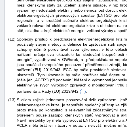
definovaly elektroenergetickou krizi stejným způsobem. Tot
mezi členskými státy za účelem zjištění situace, v níž hr
významný nedostatek elektřiny nebo nemožnost doručit elekt
elektroenergetických přenosových soustav (ENTSO pro elekt
regionální a vnitrostátní scénáře elektroenergetických kriz
veškeré relevantní elektroenergetické krize s ohledem na regi
sítě, skladba zdrojů elektrické energie, velikost výroby a spot
(12)
Společný přístup k předcházení elektroenergetickým krizím 
používaly stejné metody a definice ke zjišťování rizik spo
schopny účinně porovnávat svou výkonnost v této oblasti
nařízení určuje dva ukazatele ke sledování bezpečnosti
energie“, vyjadřovaná v GWh/rok, a „předpokládané nepokryt
jsou součástí evropského posouzení přiměřenosti zdrojů, k
nařízení (EU) 2019/943. ECG by měla pravidelně sledovat
ukazatelů. Tyto ukazatele by měla používat také Agentura 
(dále jen „ACER“) při podávání hlášení o výkonnosti jednotli
elektřiny ve svých výročních zprávách o monitorování trhu 
13
parlamentu a Rady (EU) 2019/942
(
)
.
(13)
S cílem zajistit jednotnost posuzování rizik způsobem, je
elektroenergetické krize, je zapotřebí společný přístup ke zj
proto měla po konzultaci s relevantními zúčastněnými st
tvořeném pouze zástupci členských států vypracovat a aktua
Návrh metodiky by měla vypracovat ENTSO pro elektřinu a AC
ACER měla brát její názory v potaz v nejvyšší možné míře.