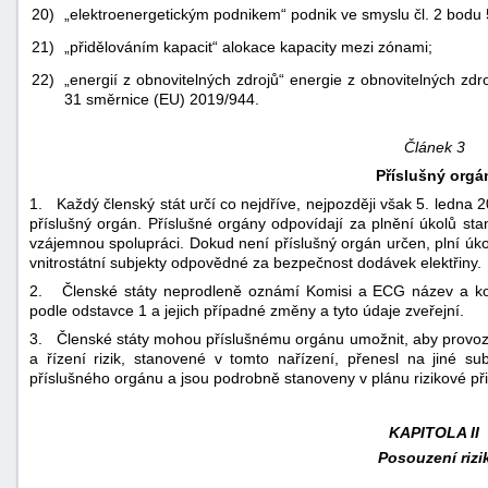
20)
„elektroenergetickým podnikem“ podnik ve smyslu čl. 2 bodu
21)
„přidělováním kapacit“ alokace kapacity mezi zónami;
22)
„energií z obnovitelných zdrojů“ energie z obnovitelných zd
31 směrnice (EU) 2019/944.
Článek 3
Příslušný orgá
1. Každý členský stát určí co nejdříve, nejpozději však 5. ledna 
příslušný orgán. Příslušné orgány odpovídají za plnění úkolů sta
vzájemnou spolupráci. Dokud není příslušný orgán určen, plní úko
vnitrostátní subjekty odpovědné za bezpečnost dodávek elektřiny.
2. Členské státy neprodleně oznámí Komisi a ECG název a kon
podle odstavce 1 a jejich případné změny a tyto údaje zveřejní.
3. Členské státy mohou příslušnému orgánu umožnit, aby provozní 
a řízení rizik, stanovené v tomto nařízení, přenesl na jiné s
příslušného orgánu a jsou podrobně stanoveny v plánu rizikové přip
KAPITOLA II
Posouzení rizi