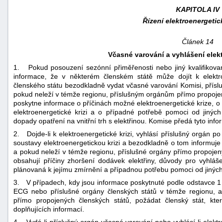
KAPITOLA IV
Řízení elektroenergetic
Článek 14
Včasné varování a vyhlášení elekt
1. Pokud posouzení sezónní přiměřenosti nebo jiný kvalifikovan
informace, že v některém členském státě může dojít k elektro
členského státu bezodkladně vydat včasné varování Komisi, přís
pokud neleží v témže regionu, příslušným orgánům přímo propojen
poskytne informace o příčinách možné elektroenergetické krize, o
elektroenergetické krizi a o případné potřebě pomoci od jinýc
dopady opatření na vnitřní trh s elektřinou. Komise předá tyto in
2. Dojde-li k elektroenergetické krizi, vyhlásí příslušný orgán 
soustavy elektroenergetickou krizi a bezodkladně o tom informuje
a pokud neleží v témže regionu, příslušné orgány přímo propojený
obsahují příčiny zhoršení dodávek elektřiny, důvody pro vyhlášen
plánovaná k jejímu zmírnění a případnou potřebu pomoci od jiných
3. V případech, kdy jsou informace poskytnuté podle odstavce 
ECG nebo příslušné orgány členských států v témže regionu, a
přímo propojených členských států, požádat členský stát, který
doplňujících informací.