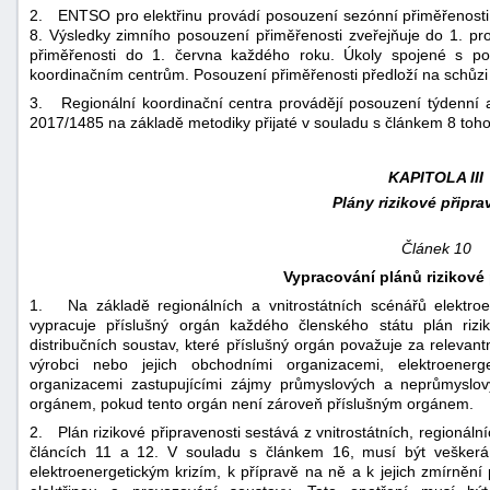
2. ENTSO pro elektřinu provádí posouzení sezónní přiměřenosti
8. Výsledky zimního posouzení přiměřenosti zveřejňuje do 1. pr
přiměřenosti do 1. června každého roku. Úkoly spojené s po
koordinačním centrům. Posouzení přiměřenosti předloží na schůz
3. Regionální koordinační centra provádějí posouzení týdenní 
2017/1485 na základě metodiky přijaté v souladu s článkem 8 toho
KAPITOLA III
Plány rizikové připra
Článek 10
Vypracování plánů rizikové 
1. Na základě regionálních a vnitrostátních scénářů elektroen
vypracuje příslušný orgán každého členského státu plán rizik
distribučních soustav, které příslušný orgán považuje za relevant
výrobci nebo jejich obchodními organizacemi, elektroenerg
organizacemi zastupujícími zájmy průmyslových a neprůmyslov
orgánem, pokud tento orgán není zároveň příslušným orgánem.
2. Plán rizikové připravenosti sestává z vnitrostátních, regionáln
článcích 11 a 12. V souladu s článkem 16, musí být veškerá
elektroenergetickým krizím, k přípravě na ně a k jejich zmírnění p