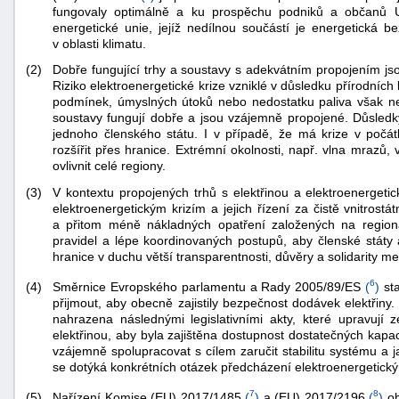
fungovaly optimálně a ku prospěchu podniků a občanů Un
energetické unie, jejíž nedílnou součástí je energetická be
v oblasti klimatu.
(2)
Dobře fungující trhy a soustavy s adekvátním propojením jso
Riziko elektroenergetické krize vzniklé v důsledku přírodních
podmínek, úmyslných útoků nebo nedostatku paliva však nen
soustavy fungují dobře a jsou vzájemně propojené. Důsledky
jednoho členského státu. I v případě, že má krize v počát
rozšířit přes hranice. Extrémní okolnosti, např. vlna mrazů
ovlivnit celé regiony.
(3)
V kontextu propojených trhů s elektřinou a elektroenerget
elektroenergetickým krizím a jejich řízení za čistě vnitrostá
a přitom méně nákladných opatření založených na regioná
pravidel a lépe koordinovaných postupů, aby členské státy 
hranice v duchu větší transparentnosti, důvěry a solidarity me
6
Směrnice Evropského parlamentu a Rady 2005/89/ES
(
)
sta
(4)
přijmout, aby obecně zajistily bezpečnost dodávek elektřiny
+náhrady
nahrazena následnými legislativními akty, které upravují 
elektřinou, aby byla zajištěna dostupnost dostatečných kapa
vzájemně spolupracovat s cílem zaručit stabilitu systému a ja
se dotýká konkrétních otázek předcházení elektroenergetickým 
7
8
Nařízení Komise (EU) 2017/1485
(
)
a (EU) 2017/2196
(
)
ob
(5)