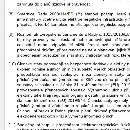
zahrnuta do plánů rizikové připravenosti.
"náhradě
škod"
11
Směrnice Rady 2008/114/ES
(
)
stanoví postup, který m
(8)
infrastruktury včetně určité elektroenergetické infrastruktu
přispívají k tvorbě komplexního přístupu k energetické bezpeč
Rozhodnutí Evropského parlamentu a Rady č. 1313/2013/E
(9)
tři roky provedly na celostátní nebo odpovídající nižší úr
celostátní nebo odpovídající nižší úrovni své plánování
předcházení rizikům, připravenosti na ně a plánování jejich 
s obecnějším posouzením širší škály vnitrostátních rizik, kt
(10)
Členské státy odpovídají za bezpečnost dodávek elektřiny 
úkolem Komise a jiných unijních subjektů v jejich oblastech 
předpokládá účinnou spolupráci mezi členskými státy, o
příslušnými zúčastněnými stranami. Klíčovou úlohu při zajiš
soustavy v souladu s články 31 a 40 směrnice (EU) 2019/
provozovatelé přenosových soustav. Významnou úlohu při 
elektřiny také hrají regulační orgány a ostatní příslušné vnitr
článkem 59 směrnice (EU) 2019/944. Členské státy by měly ur
příslušný národní vládní nebo regulační orgán s cílem zajis
účinnou přípravu a řádné plnění plánů rizikové připraven
elektroenergetických krizí a výměnu informací o nich.
(11)
Společný přístup k předcházení elektroenergetickým krizí