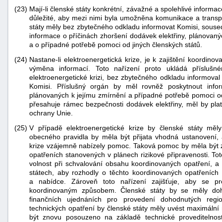
(23)
Mají-li členské státy konkrétní, závažné a spolehlivé informace
důležité, aby mezi nimi byla umožněna komunikace a transp
státy měly bez zbytečného odkladu informovat Komisi, souse
informace o příčinách zhoršení dodávek elektřiny, plánovaný
a o případné potřebě pomoci od jiných členských států.
(24)
Nastane-li elektroenergetická krize, je k zajištění koordin
výměna informací. Toto nařízení proto ukládá příslušn
elektroenergetické krizi, bez zbytečného odkladu informoval
Komisi. Příslušný orgán by měl rovněž poskytnout infor
plánovaných k jejímu zmírnění a případné potřebě pomoci od
přesahuje rámec bezpečnosti dodávek elektřiny, měl by pl
ochrany Unie.
(25)
V případě elektroenergetické krize by členské státy měly
obecného pravidla by měla být přijata vhodná ustanovení, a
krize vzájemně nabízely pomoc. Taková pomoc by měla být
opatřeních stanovených v plánech rizikové připravenosti. T
volnost při schvalování obsahu koordinovaných opatření, a
státech, aby rozhodly o těchto koordinovaných opatřeních
a nabídce. Zároveň toto nařízení zajišťuje, aby se p
koordinovaným způsobem. Členské státy by se měly doh
finančních ujednáních pro provedení dohodnutých region
technických opatření by členské státy měly uvést maximální 
být znovu posouzeno na základě technické proveditelnost