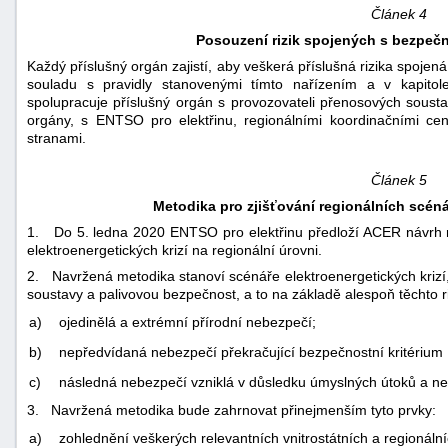
Článek 4
Posouzení rizik spojených s bezpečn
Každý příslušný orgán zajistí, aby veškerá příslušná rizika spoje
souladu s pravidly stanovenými tímto nařízením a v kapito
spolupracuje příslušný orgán s provozovateli přenosových soustav
orgány, s ENTSO pro elektřinu, regionálními koordinačními cen
stranami.
Článek 5
Metodika pro zjišťování regionálních scéná
1. Do 5. ledna 2020 ENTSO pro elektřinu předloží ACER návrh me
elektroenergetických krizí na regionální úrovni.
2. Navržená metodika stanoví scénáře elektroenergetických kriz
soustavy a palivovou bezpečnost, a to na základě alespoň těchto ri
a)
ojedinělá a extrémní přírodní nebezpečí;
b)
nepředvídaná nebezpečí překračující bezpečnostní kritériu
c)
následná nebezpečí vzniklá v důsledku úmyslných útoků a ned
3. Navržená metodika bude zahrnovat přinejmenším tyto prvky:
a)
zohlednění veškerých relevantních vnitrostátních a regionáln