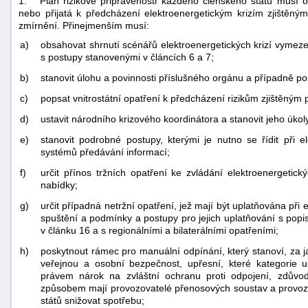
1. Plán rizikové připravenosti každého členského státu musí o
nebo přijatá k předcházení elektroenergetickým krizím zjištěný
zmírnění. Přinejmenším musí:
a)
obsahovat shrnutí scénářů elektroenergetických krizí vymeze
s postupy stanovenými v článcích 6 a 7;
b)
stanovit úlohu a povinnosti příslušného orgánu a případně po
c)
popsat vnitrostátní opatření k předcházení rizikům zjištěným 
d)
ustavit národního krizového koordinátora a stanovit jeho úkol
e)
stanovit podrobné postupy, kterými je nutno se řídit při el
systémů předávání informací;
f)
určit přínos tržních opatření ke zvládání elektroenergetic
nabídky;
g)
určit případná netržní opatření, jež mají být uplatňována při e
spuštění a podmínky a postupy pro jejich uplatňování s pop
v článku 16 a s regionálními a bilaterálními opatřeními;
h)
poskytnout rámec pro manuální odpínání, který stanoví, za j
veřejnou a osobní bezpečnost, upřesní, které kategorie už
právem nárok na zvláštní ochranu proti odpojení, zdůvod
způsobem mají provozovatelé přenosových soustav a provozo
států snižovat spotřebu;