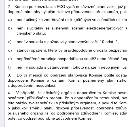
2. Komise po konzultaci s ECG vydá nezávazné stanovisko, jež p
doporučením, aby byl plán rizikové připravenosti přezkoumán, pok
a)
není účinný ke zmírňování rizik zjištěných ve scénářích elektr
b)
není slučitelný se zjištěnými scénáři elektroenergetických 
členského státu;
c)
není v souladu s požadavky stanovenými v čl. 10 odst. 2;
d)
stanoví opatření, která by pravděpodobně ohrozila bezpečnost
e)
nepřiměřeně narušuje hospodářskou soutěž nebo účinné fung
f)
není v souladu s ustanoveními tohoto nařízení nebo jinými u
3. Do tří měsíců od obdržení stanoviska Komise podle odstav
doporučení Komise a oznámí Komisi pozměněný plán rizikov
s doporučením nesouhlasí.
4. V případě, že příslušný orgán s doporučením Komise neso
oznámení příslušného orgánu, že s doporučením nesouhlasí, sv
této otázky svolat schůzku s příslušným orgánem, a pokud to Ko
o jakoukoli změnu plánu rizikové připravenosti podrobně zdův
příslušného orgánu liší od podrobného zdůvodnění Komise, zdův
poté, co obdržel podrobné zdůvodnění Komise.