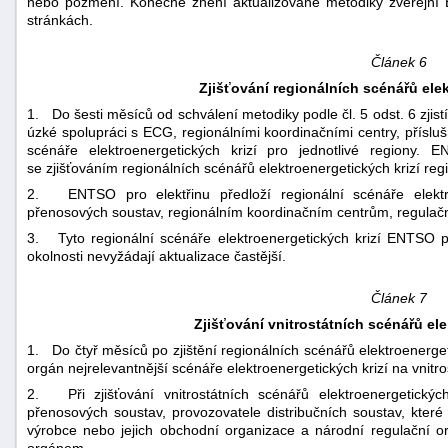
nebo pozmění. Konečné znění aktualizované metodiky zveřejn
stránkách.
Článek 6
Zjišťování regionálních scénářů elek
1. Do šesti měsíců od schválení metodiky podle čl. 5 odst. 6 zjis
úzké spolupráci s ECG, regionálními koordinačními centry, příslu
scénáře elektroenergetických krizí pro jednotlivé regiony.
se zjišťováním regionálních scénářů elektroenergetických krizí r
2. ENTSO pro elektřinu předloží regionální scénáře elektro
přenosových soustav, regionálním koordinačním centrům, regul
3. Tyto regionální scénáře elektroenergetických krizí ENTSO pro
okolnosti nevyžádají aktualizace častější.
Článek 7
Zjišťování vnitrostátních scénářů ele
1. Do čtyř měsíců po zjištění regionálních scénářů elektroenergetic
orgán nejrelevantnější scénáře elektroenergetických krizí na vnitro
2. Při zjišťování vnitrostátních scénářů elektroenergetických
přenosových soustav, provozovatele distribučních soustav, které 
výrobce nebo jejich obchodní organizace a národní regulační o