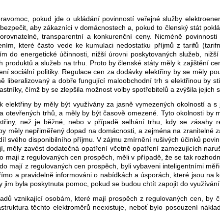
pravomoc, pokud jde o ukládání povinností veřejné služby elektroen
ezpečit, aby zákazníci v domácnostech a, pokud to členský stát poklá
porovnatelné, transparentní a konkurenční ceny. Nicméně povinnosti
ením, které často vede ke kumulaci nedostatku příjmů z tarifů (tarif
ím do energetické účinnosti, nižší úrovni poskytovaných služeb, nižší
roduktů a služeb na trhu. Proto by členské státy měly k zajištění ce
ření sociální politiky. Regulace cen za dodávky elektřiny by se měly po
ně liberalizovaný a dobře fungující maloobchodní trh s elektřinou by 
stníky, čímž by se zlepšila možnost volby spotřebitelů a zvýšila jejich 
ek elektřiny by měly být využívány za jasně vymezených okolností a
a otevřených trhů, a měly by být časově omezené. Tyto okolnosti by m
třiny, než je běžné, nebo v případě selhání trhu, kdy se zásahy 
by měly nepřiměřený dopad na domácnosti, a zejména na zranitelné záka
díl svého disponibilního příjmu. V zájmu zmírnění rušivých účinků povin
tňují, měly zavést dodatečná opatření včetně opatření zamezujících na
, kdo mají z regulovaných cen prospěch, měli v případě, že se tak rozh
kdo mají z regulovaných cen prospěch, byli vybaveni inteligentními mě
římo a pravidelně informováni o nabídkách a úsporách, které jsou na k
jim byla poskytnuta pomoc, pokud se budou chtít zapojit do využívání 
kladů vznikající osobám, které mají prospěch z regulovaných cen, by 
rastruktura těchto elektroměrů neexistuje, neboť bylo posouzení nákl