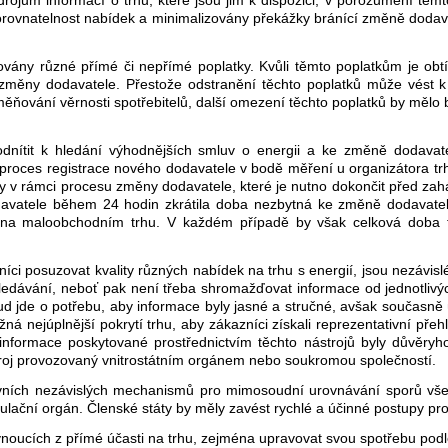
rojům informací o trhu, které jsou jim k dispozici, v porozumění těmt
orovnatelnost nabídek a minimalizovány překážky bránící změně dodavat
ny různé přímé či nepřímé poplatky. Kvůli těmto poplatkům je obtížn
a změny dodavatele. Přestože odstranění těchto poplatků může vést k
ňování věrnosti spotřebitelů, další omezení těchto poplatků by mělo být
dnítit k hledání výhodnějších smluv o energii a ke změně dodavat
 proces registrace nového dodavatele v bodě měření u organizátora 
oky v rámci procesu změny dodavatele, které je nutno dokončit před za
davatele během 24 hodin zkrátila doba nezbytná ke změně dodavate
že na maloobchodním trhu. V každém případě by však celková doba
posuzovat kvality různých nabídek na trhu s energií, jsou nezávislé
hledávání, neboť pak není třeba shromažďovat informace od jednotlivý
ud jde o potřebu, aby informace byly jasné a stručné, avšak současně 
ná nejúplnější pokrytí trhu, aby zákazníci získali reprezentativní pře
informace poskytované prostřednictvím těchto nástrojů byly důvěryh
troj provozovaný vnitrostátním orgánem nebo soukromou společností.
tivních nezávislých mechanismů pro mimosoudní urovnávání sporů vše
ulační orgán. Členské státy by měly zavést rychlé a účinné postupy pro 
ynoucích z přímé účasti na trhu, zejména upravovat svou spotřebu podl