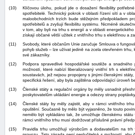
(10)
Klíčovou úlohu, pokud jde o dosažení flexibility potřebné
spotřebitelé. Technický pokrok v oblasti řízení sítí a v ob
maloobchodních trzích bude stěžejním předpokladem pro 
spotřebitelů a zvyšují flexibilitu systému. Nicméně skute
v tom, aby byli na trhu s energií a v oblasti energetického
získají občané větší užitek z vnitřního trhu s elektřinou a za
(11)
Svobody, které občanům Unie zaručuje Smlouva o fungován
pohyb služeb – lze užívat jedině na zcela otevřeném trh
své zákazníky.
(12)
Podpora spravedlivé hospodářské soutěže a snadného pří
možností, které nabízí liberalizovaný vnitřní trh s elek
soustavách, jež nejsou propojeny s jinými členskými státy,
specifická řešení, aby byla zajištěna odpovídající úroveň 
(13)
Členské státy a regulační orgány by měly usnadnit přeshr
poskytovatelům ukládání energie a odezvy strany poptávky,
(14)
Členské státy by měly zajistit, aby v rámci vnitřního t
opuštění. Současně by mělo být vyjasněno, že touto povin
nemělo být vykládáno tak, že umožňuje členskému státu v
rámci vnitřního trhu musí dodržovat příslušné právní předp
(15)
Pravidla trhu umožňují výrobcům a dodavatelům na trh vs
provozu. Tato zásada není neslučitelná s možností, aby