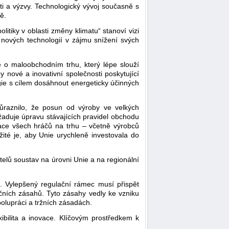
ti a výzvy. Technologický vývoj současně s
ě.
tiky v oblasti změny klimatu“ stanoví vizi
 nových technologií v zájmu snížení svých
e o maloobchodním trhu, který lépe slouží
 nové a inovativní společnosti poskytující
gie s cílem dosáhnout energeticky účinných
ůraznilo, že posun od výroby ve velkých
žaduje úpravu stávajících pravidel obchodu
grace všech hráčů na trhu – včetně výrobců
žité je, aby Unie urychleně investovala do
atelů soustav na úrovni Unie a na regionální
u. Vylepšený regulační rámec musí přispět
ačních zásahů. Tyto zásahy vedly ke vzniku
olupráci a tržních zásadách.
xibilita a inovace. Klíčovým prostředkem k