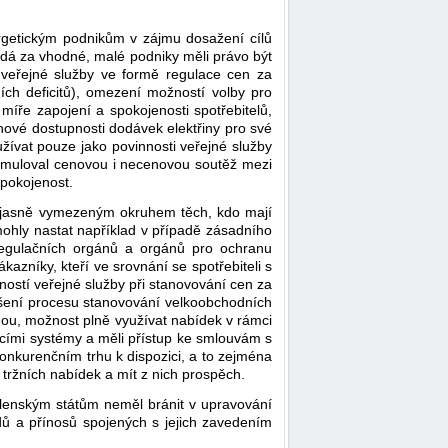
ergetickým podnikům v zájmu dosažení cílů
dá za vhodné, malé podniky měli právo být
 veřejné služby ve formě regulace cen za
ních deficitů), omezení možností volby pro
 míře zapojení a spokojenosti spotřebitelů,
nové dostupnosti dodávek elektřiny pro své
užívat pouze jako povinnosti veřejné služby
stimuloval cenovou i necenovou soutěž mezi
spokojenost.
 s jasně vymezeným okruhem těch, kdo mají
ohly nastat například v případě zásadního
regulačních orgánů a orgánů pro ochranu
zníky, kteří ve srovnání se spotřebiteli s
ností veřejné služby při stanovování cen za
rušení procesu stanovování velkoobchodních
odnou, možnost plně využívat nabídek v rámci
řicími systémy a měli přístup ke smlouvám s
onkurenčním trhu k dispozici, a to zejména
tržních nabídek a mít z nich prospěch.
členským státům neměl bránit v upravování
adů a přínosů spojených s jejich zavedením