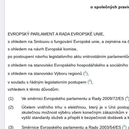
o společných pravid
EVROPSKÝ PARLAMENT A RADA EVROPSKÉ UNIE,
s ohledem na Smlouvu o fungování Evropské unie, a zejména na čl.
s ohledem na návrh Evropské komise,
po postoupení návrhu legislativního aktu vnitrostátním parlament
s ohledem na stanovisko Evropského hospodářského a sociálního
2
s ohledem na stanovisko Výboru regionů
(
)
,
3
v souladu s řádným legislativním postupem
(
)
,
vzhledem k těmto důvodům:
4
Ve směrnici Evropského parlamentu a Rady 2009/72/ES
(
(1)
(2)
Účelem vnitřního trhu s elektřinou, který je v Unii pos
skutečnou možnost výběru všem konečným zákazníkům v Unii
vyšší standardy služeb a přispět k bezpečnosti dodávek a k 
5
Směrnice Evropského parlamentu a Rady 2003/54/ES
(
)
a
(3)