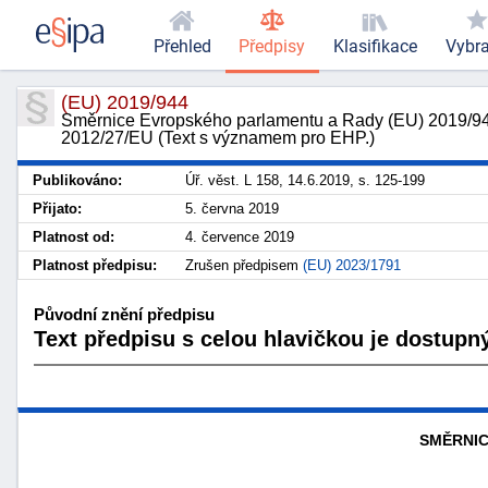
Přehled
Předpisy
Klasifikace
Vybr
(EU) 2019/944
Směrnice Evropského parlamentu a Rady (EU) 2019/944 z
2012/27/EU (Text s významem pro EHP.)
Publikováno:
Úř. věst. L 158, 14.6.2019, s. 125-199
Přijato:
5. června 2019
Platnost od:
4. července 2019
Platnost předpisu:
Zrušen předpisem
(EU) 2023/1791
Původní znění předpisu
Text předpisu s celou hlavičkou je dostupný
SMĚRNIC