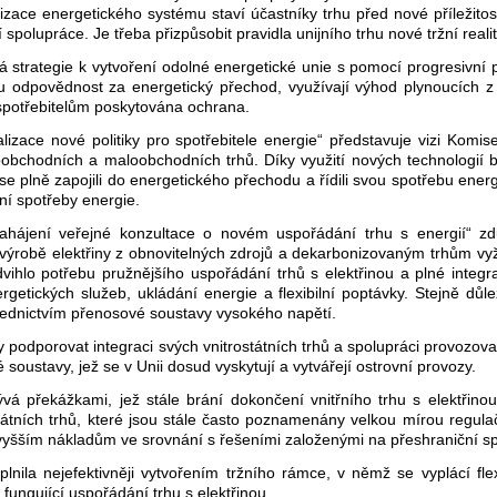
ace energetického systému staví účastníky trhu před nové příležitos
polupráce. Je třeba přizpůsobit pravidla unijního trhu nové tržní realit
rategie k vytvoření odolné energetické unie s pomocí progresivní poli
mou odpovědnost za energetický přechod, využívají výhod plynoucích z
m spotřebitelům poskytována ochrana.
ace nové politiky pro spotřebitele energie“ představuje vizi Komis
obchodních a maloobchodních trhů. Díky využití nových technologií by
e plně zapojili do energetického přechodu a řídili svou spotřebu ener
ení spotřeby energie.
ájení veřejné konzultace o novém uspořádání trhu s energií“ zd
 výrobě elektřiny z obnovitelných zdrojů a dekarbonizovaným trhům vy
yzdvihlo potřebu pružnějšího uspořádání trhů s elektřinou a plné inte
getických služeb, ukládání energie a flexibilní poptávky. Stejně důle
třednictvím přenosové soustavy vysokého napětí.
ěly podporovat integraci svých vnitrostátních trhů a spolupráci provozov
é soustavy, jež se v Unii dosud vyskytují a vytvářejí ostrovní provozy.
á překážkami, jež stále brání dokončení vnitřního trhu s elektřino
tátních trhů, které jsou stále často poznamenány velkou mírou regul
vyšším nákladům ve srovnání s řešeními založenými na přeshraniční sp
plnila nejefektivněji vytvořením tržního rámce, v němž se vyplácí fle
fungující uspořádání trhu s elektřinou.