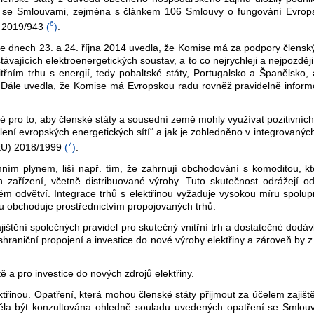
du se Smlouvami, zejména s článkem 106 Smlouvy o fungování Evrops
6
) 2019/943
(
)
.
 dnech 23. a 24. října 2014 uvedla, že Komise má za podpory členskýc
távajících elektroenergetických soustav, a to co nejrychleji a nejpozděj
řním trhu s energií, tedy pobaltské státy, Portugalsko a Španělsko, a
gií. Dále uvedla, že Komise má Evropskou radu rovněž pravidelně infor
é pro to, aby členské státy a sousední země mohly využívat pozitivních
í evropských energetických sítí“ a jak je zohledněno v integrovaných 
7
(EU) 2018/1999
(
)
.
zemním plynem, liší např. tím, že zahrnují obchodování s komoditou
 zařízení, včetně distribuované výroby. Tuto skutečnost odrážejí odl
m odvětví. Integrace trhů s elektřinou vyžaduje vysokou míru spolup
ou obchoduje prostřednictvím propojovaných trhů.
jištění společných pravidel pro skutečný vnitřní trh a dostatečné dodá
hraniční propojení a investice do nové výroby elektřiny a zároveň by 
ě a pro investice do nových zdrojů elektřiny.
ektřinou. Opatření, která mohou členské státy přijmout za účelem zaji
a být konzultována ohledně souladu uvedených opatření se Smlouv