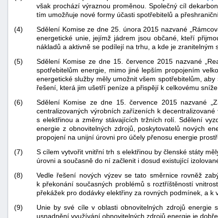
však prochází výraznou proměnou. Společný cíl dekarboniz
tím umožňuje nové formy účasti spotřebitelů a přeshraniční s
(4)
Sdělení Komise ze dne 25. února 2015 nazvané „Rámcová st
energetické unie, jejímž jádrem jsou občané, kteří přij
nákladů a aktivně se podílejí na trhu, a kde je zranitelný
(5)
Sdělení Komise ze dne 15. července 2015 nazvané „Realiz
spotřebitelům energie, mimo jiné lepším propojením velko
energetické služby měly umožnit všem spotřebitelům, aby s
řešení, která jim ušetří peníze a přispějí k celkovému sníž
(6)
Sdělení Komise ze dne 15. července 2015 nazvané „Zah
centralizovaných výrobních zařízeních k decentralizované
s elektřinou a změny stávajících tržních rolí. Sdělení v
energie z obnovitelných zdrojů, poskytovatelů nových ener
propojení na unijní úrovni pro účely přenosu energie pros
(7)
S cílem vytvořit vnitřní trh s elektřinou by členské státy m
úrovni a současně do ní začlenit i dosud existující izolovan
(8)
Vedle řešení nových výzev se tato směrnice rovněž zabýv
k překonání současných problémů s roztříštěností vnitros
překážek pro dodávky elektřiny za rovných podmínek, a k 
(9)
Unie by své cíle v oblasti obnovitelných zdrojů energie s
usnadnění využívání obnovitelných zdrojů energie je dobře 