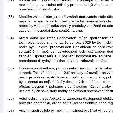
(32)
Několik faktorů brání spotřebitelům v přístupu k různým zd
maximální proveditelné míře by proto měla být zlepšena p
omezeni v možnosti výběru.
(33)
Menším zákazníkům jsou při změně dodavatele stále účtová
nejlepší, a snižuje se tím bezprostřední finanční výhod
neboť by v jeho důsledku zanikly produkty založené na odmě
zapojení i hospodářskou soutěž na trhu.
(34)
Kratší doba pro změnu dodavatele může spotřebitele po
technologií bude znamenat, že do roku 2026 by technický
hodin být v jakýkoli pracovní den. Bez ohledu na další kr
se zajištěním možnosti uskutečnění technické změny do
zapojení spotřebitelů a k posílení hospodářské soutě
přesáhnout tři týdny ode dne, kdy o to zákazník požádal.
(35)
Účinným prostředkem, pomocí něhož mohou menší zákazníci 
stránek. Takové nástroje snižují náklady zákazníků na vy
nástroje mohou zajistit dosažení optimální rovnováhy, pok
být zahrnutí co nejširší škály dostupných nabídek a co mož
přístup alespoň k jednomu srovnávacímu nástroji a aby 
účelem by členské státy mohly poskytnout srovnávací nás
(36)
Větší ochrana spotřebitelů je zaručena dostupností efek
práv pro energetiku, orgán sdružující spotřebitele nebo reg
(37)
Všichni spotřebitelé by měli mít možnost využívat výhod pl