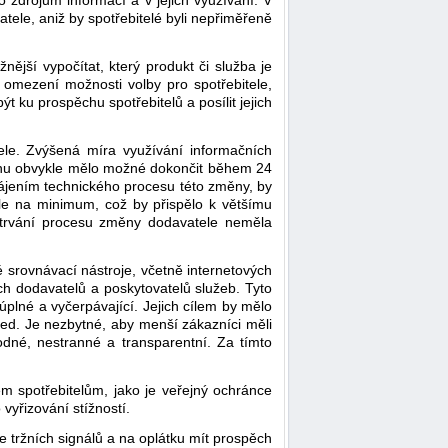
o zdrojům informací a v jejich využívání. V
ele, aniž by spotřebitelé byli nepřiměřeně
ější vypočítat, který produkt či služba je
 omezení možnosti volby pro spotřebitele,
 ku prospěchu spotřebitelů a posílit jejich
ele. Zvýšená míra využívání informačních
trhu obvykle mělo možné dokončit během 24
hájením technického procesu této změny, by
le na minimum, což by přispělo k většímu
 trvání procesu změny dodavatele neměla
 srovnávací nástroje, včetně internetových
ch dodavatelů a poskytovatelů služeb. Tyto
úplné a vyčerpávající. Jejich cílem by mělo
hled. Je nezbytné, aby menší zákazníci měli
odné, nestranné a transparentní. Za tímto
m spotřebitelům, jako je veřejný ochránce
vyřizování stížností.
e tržních signálů a na oplátku mít prospěch