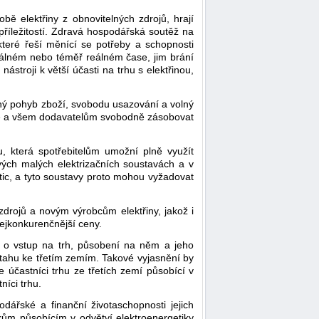
bě elektřiny z obnovitelných zdrojů, hrají
u příležitostí. Zdravá hospodářská soutěž na
které řeší měnící se potřeby a schopnosti
 reálném nebo téměř reálném čase, jim brání
ástroji k větší účasti na trhu s elektřinou,
ný pohyb zboží, svobodu usazování a volný
ele a všem dodavatelům svobodně zásobovat
, která spotřebitelům umožní plně využít
ových malých elektrizačních soustavách a v
stic, a tyto soustavy proto mohou vyžadovat
zdrojů a novým výrobcům elektřiny, jakož i
ejkonkurenčnější ceny.
de o vstup na trh, působení na něm a jeho
ztahu ke třetím zemím. Takové vyjasnění by
účastníci trhu ze třetích zemí působící v
níci trhu.
dářské a finanční životaschopnosti jejich
kům působícím v odvětví elektroenergetiky