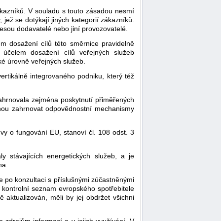
ákazníků. V souladu s touto zásadou nesmí
ež se dotýkají jiných kategorií zákazníků.
sou dodavatelé nebo jiní provozovatelé.
em dosažení cílů této směrnice pravidelně
a účelem dosažení cílů veřejných služeb
oké úrovně veřejných služeb.
rtikálně integrovaného podniku, který též
zahrnovala zejména poskytnutí přiměřených
 mohou zahrnovat odpovědnostní mechanismy
uvy o fungování EU, stanoví čl. 108 odst. 3
ly stávajících energetických služeb, a je
na.
se po konzultaci s příslušnými zúčastněnými
a kontrolní seznam evropského spotřebitele
ě aktualizován, měli by jej obdržet všichni