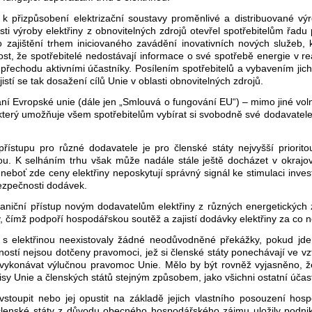
 k přizpůsobení elektrizační soustavy proměnlivé a distribuované výro
lasti výroby elektřiny z obnovitelných zdrojů otevřel spotřebitelům řad
zajištění trhem iniciovaného zavádění inovativních nových služeb, 
čnost, že spotřebitelé nedostávají informace o své spotřebě energie v
 přechodu aktivními účastníky. Posílením spotřebitelů a vybavením jich n
jistí se tak dosažení cílů Unie v oblasti obnovitelných zdrojů.
í Evropské unie (dále jen „Smlouvá o fungování EU“) – mimo jiné vol
u, který umožňuje všem spotřebitelům vybírat si svobodně své dodavat
stupu pro různé dodavatele je pro členské státy nejvyšší prioritou
třinou. K selháním trhu však může nadále stále ještě docházet v okraj
 neboť zde ceny elektřiny neposkytují správný signál ke stimulaci inve
bezpečnosti dodávek.
aniční přístup novým dodavatelům elektřiny z různých energetických 
 čímž podpoří hospodářskou soutěž a zajistí dodávky elektřiny za co n
rhu s elektřinou neexistovaly žádné neodůvodněné překážky, pokud j
ností nejsou dotčeny pravomoci, jež si členské státy ponechávají ve v
ykonávat výlučnou pravomoc Unie. Mělo by být rovněž vyjasněno, že 
isy Unie a členských států stejným způsobem, jako všichni ostatní účast
toupit nebo jej opustit na základě jejich vlastního posouzení hospo
 členské státy z důvodu obecného hospodářského zájmu uložily podni