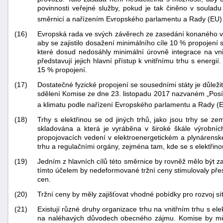
povinnosti veřejné služby, pokud je tak činěno v soula
směrnicí a nařízením Evropského parlamentu a Rady (EU
(16)
Evropská rada ve svých závěrech ze zasedání konaného ve
aby se zajistilo dosažení minimálního cíle 10 % propojení s
které dosud nedosáhly minimální úrovně integrace na vnit
představují jejich hlavní přístup k vnitřnímu trhu s ener
15 % propojení.
(17)
Dostatečné fyzické propojení se sousedními státy je důležit
sdělení Komise ze dne 23. listopadu 2017 nazvaném „Posílen
a klimatu podle nařízení Evropského parlamentu a Rady 
(18)
Trhy s elektřinou se od jiných trhů, jako jsou trhy se 
skladována a která je vyráběna v široké škále výrobních
propojovacích vedení v elektroenergetickém a plynárenské
trhu a regulačními orgány, zejména tam, kde se s elektřin
(19)
Jedním z hlavních cílů této směrnice by rovněž mělo být za
tímto účelem by nedeformované tržní ceny stimulovaly přes
cen.
(20)
Tržní ceny by měly zajišťovat vhodné pobídky pro rozvoj sít
(21)
Existují různé druhy organizace trhu na vnitřním trhu s el
na naléhavých důvodech obecného zájmu. Komise by měl