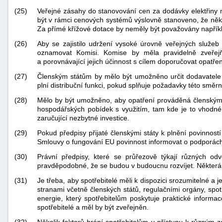
(25)
Veřejné zásahy do stanovování cen za dodávky elektřiny
být v rámci cenových systémů výslovně stanoveno, že někt
Za přímé křížové dotace by neměly být považovány napřík
(26)
Aby se zajistilo udržení vysoké úrovně veřejných služeb
oznamovat Komisi. Komise by měla pravidelně zveřejňo
a porovnávající jejich účinnost s cílem doporučovat opatřen
(27)
Členským státům by mělo být umožněno určit dodavatele 
plní distribuční funkci, pokud splňuje požadavky této směr
(28)
Mělo by být umožněno, aby opatření prováděná členskými
hospodářských pobídek s využitím, tam kde je to vhodné
zaručující nezbytné investice.
(29)
Pokud předpisy přijaté členskými státy k plnění povinností
Smlouvy o fungování EU povinnost informovat o podporách
(30)
Právní předpisy, které se průřezově týkají různých odv
pravděpodobné, že se budou v budoucnu rozvíjet. Některá
(31)
Je třeba, aby spotřebitelé měli k dispozici srozumitelné a
stranami včetně členských států, regulačními orgány, spo
energie, který spotřebitelům poskytuje praktické informace
spotřebitelé a měl by být zveřejněn.