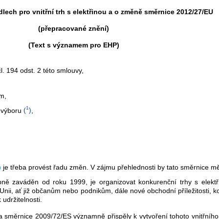
lech pro vnitřní trh s elektřinou a o změně směrnice 2012/27/EU
(přepracované znění)
(Text s významem pro EHP)
 194 odst. 2 této smlouvy,
ům,
1
 výboru
(
)
,
)
je třeba provést řadu změn. V zájmu přehlednosti by tato směrnice m
tupně zaváděn od roku 1999, je organizovat konkurenční trhy s elektř
, ať již občanům nebo podnikům, dále nové obchodní příležitosti, kon
udržitelnosti.
 směrnice 2009/72/ES významně přispěly k vytvoření tohoto vnitřního 