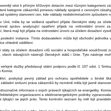
 nesmějí vést k přímým křížovým dotacím mezi různými kategoriemi z
eré kategorie zákazníků ponesou náklady spojené s cenovými zásahy, j
lad systémy stanovení cen, kde náklady nediskriminačním způsobem ne
 v Unii, měla by se veškerá opatření přijatá členskými státy za účel
vat zprávu analyzující opatření přijatá na vnitrostátní úrovni z
í, která mají být přijata na vnitrostátní úrovni za účelem dosažení vys
poslední instance. Tímto dodavatelem může být obchodní jednotka ve
nice ohledně oddělení.
 státy za účelem dosažení cílů sociální a hospodářské soudržnosti 
, všech stávajících nástrojů členských států i Unie. Tyto nástroje
 veřejné služby představují státní podporu podle čl. 107 odst. 1 Smlo
 Komisi.
ětví, poskytují pevný základ pro ochranu spotřebitele u široké šká
 základní smluvní práva zákazníků by nicméně měla být jasně stanove
 jednoznačné informace o svých právech týkajících se energetiky. Komi
třebitelskými organizacemi a elektroenergetickými podniky vypracoval
 týkající se jejich práv. Tento kontrolní seznam by měl být pravideln