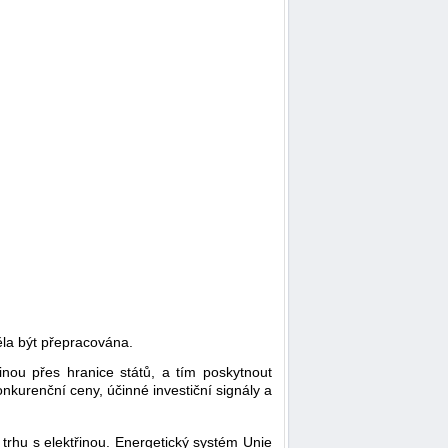
ěla být přepracována.
inou přes hranice států, a tím poskytnout
kurenční ceny, účinné investiční signály a
trhu s elektřinou. Energetický systém Unie