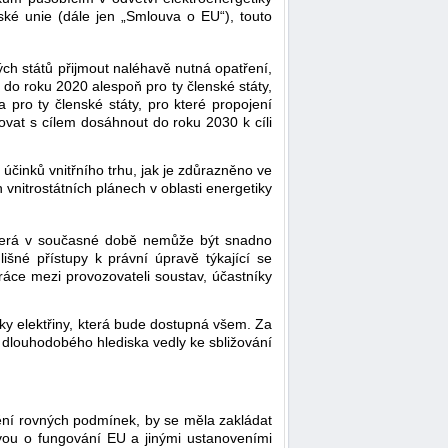
ké unie (dále jen „Smlouva o EU“), touto
h států přijmout naléhavě nutná opatření,
i do roku 2020 alespoň pro ty členské státy,
 pro ty členské státy, pro které propojení
movat s cílem dosáhnout do roku 2030 k cíli
 účinků vnitřního trhu, jak je zdůrazněno ve
vnitrostátních plánech v oblasti energetiky
, která v současné době nemůže být snadno
išné přístupy k právní úpravě týkající se
ráce mezi provozovateli soustav, účastníky
vky elektřiny, která bude dostupná všem. Za
z dlouhodobého hlediska vedly ke sbližování
štění rovných podmínek, by se měla zakládat
ou o fungování EU a jinými ustanoveními