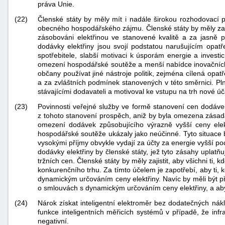
práva Unie.
(22)
Členské státy by měly mít i nadále širokou rozhodovací 
obecného hospodářského zájmu. Členské státy by měly zab
zásobováni elektřinou ve stanovené kvalitě a za jasně 
dodávky elektřiny jsou svojí podstatou narušujícím opatř
spotřebitele, slabší motivaci k úsporám energie a investic
omezení hospodářské soutěže a menší nabídce inovačních p
občany používat jiné nástroje politik, zejména cílená opat
a za zvláštních podmínek stanovených v této směrnici. Pl
stávajícími dodavateli a motivoval ke vstupu na trh nové úča
(23)
Povinnosti veřejné služby ve formě stanovení cen dodáv
z tohoto stanovení prospěch, aniž by byla omezena zásad
omezení dodávek způsobujícího výrazně vyšší ceny elek
hospodářské soutěže ukázaly jako neúčinné. Tyto situace 
vysokými příjmy obvykle vydají za účty za energie vyšší po
dodávky elektřiny by členské státy, jež tyto zásahy upla
tržních cen. Členské státy by měly zajistit, aby všichni ti
konkurenčního trhu. Za tímto účelem je zapotřebí, aby ti, 
dynamickým určováním ceny elektřiny. Navíc by měli být p
o smlouvách s dynamickým určováním ceny elektřiny, a aby 
(24)
Nárok získat inteligentní elektroměr bez dodatečných ná
funkce inteligentních měřicích systémů v případě, že inf
negativní.