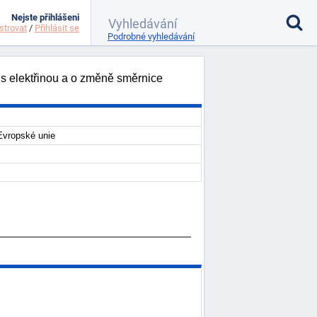
Nejste přihlášeni
strovat
/
Přihlásit se
Podrobné vyhledávání
 s elektřinou a o změně směrnice
Evropské unie