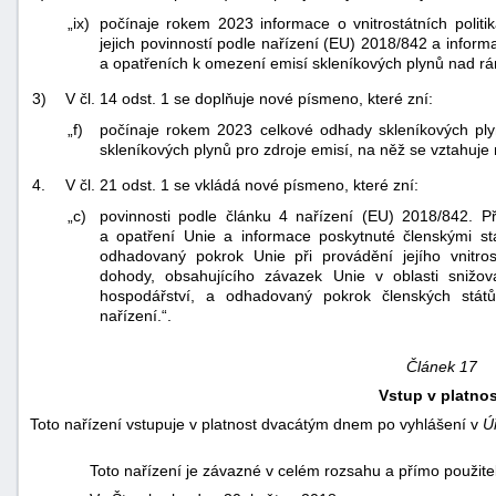
„ix)
počínaje rokem 2023 informace o vnitrostátních polit
jejich povinností podle nařízení (EU) 2018/842 a informa
a opatřeních k omezení emisí skleníkových plynů nad rá
3)
V čl. 14 odst. 1 se doplňuje nové písmeno, které zní:
„f)
počínaje rokem 2023 celkové odhady skleníkových pl
skleníkových plynů pro zdroje emisí, na něž se vztahuj
4.
V čl. 21 odst. 1 se vkládá nové písmeno, které zní:
„c)
povinnosti podle článku 4 nařízení (EU) 2018/842. Př
a opatření Unie a informace poskytnuté členskými s
odhadovaný pokrok Unie při provádění jejího vnitro
dohody, obsahujícího závazek Unie v oblasti snižov
hospodářství, a odhadovaný pokrok členských států
nařízení.“.
Článek 17
Vstup v platnos
Toto nařízení vstupuje v platnost dvacátým dnem po vyhlášení v
Ú
Toto nařízení je závazné v celém rozsahu a přímo použite