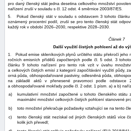
pro daný členský stát jedna desetina celkového množství povole
nařízení zruší v souladu s čl. 12 odst. 4 směrnice 2003/87/ES.
5. Pokud členský stát v souladu s odstavcem 3 tohoto článku i
oznámený procentní podíl, zruší se pro tento členský stát odpov
každý rok v období 2026–2030, respektive 2028–2030.
Článek 7
Další využití čistých pohlcení až do v
1. Pokud emise skleníkových plynů určitého státu překročí jeho ro
ročních emisních přídělů započtených podle čl. 5 odst. 3 tohot
článku 9 tohoto nařízení pro tento rok vzít v úvahu množstv
a celkových čistých emisí z kategorií započítávání využití půdy
orná půda, obhospodařované pastviny, odlesněná půda, obhospo
na základě aktů v přenesené pravomoci podle odstavce 2
a obhospodařované mokřady podle čl. 2 odst. 1 písm. a) a b) naří
a)
kumulativní množství započtené u tohoto členského státu
maximální množství celkových čistých pohlcení stanovené pro d
b)
toto množství překračuje požadavky vztahující se na tento čl
c)
tento členský stát nezískal od jiných členských států více 
kolik jich převedl;