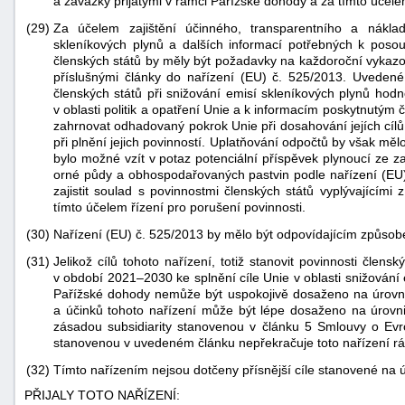
a závazky přijatými v rámci Pařížské dohody a za tímto účel
(29)
Za účelem zajištění účinného, transparentního a nákla
skleníkových plynů a dalších informací potřebných k poso
členských států by měly být požadavky na každoroční vykazo
příslušnými články do nařízení (EU) č. 525/2013. Uvedené 
členských států při snižování emisí skleníkových plynů hod
v oblasti politik a opatření Unie a k informacím poskytnutým
zahrnovat odhadovaný pokrok Unie při dosahování jejích cílů 
při plnění jejich povinností. Uplatňování odpočtů by však měl
bylo možné vzít v potaz potenciální příspěvek plynoucí ze
orné půdy a obhospodařovaných pastvin podle nařízení (EU
zajistit soulad s povinnostmi členských států vyplývajícími
tímto účelem řízení pro porušení povinnosti.
(30)
Nařízení (EU) č. 525/2013 by mělo být odpovídajícím způs
(31)
Jelikož cílů tohoto nařízení, totiž stanovit povinnosti člen
v období 2021–2030 ke splnění cíle Unie v oblasti snižování 
Pařížské dohody nemůže být uspokojivě dosaženo na úrovni 
a účinků tohoto nařízení může být lépe dosaženo na úrovni
zásadou subsidiarity stanovenou v článku 5 Smlouvy o Evro
stanovenou v uvedeném článku nepřekračuje toto nařízení rám
(32)
Tímto nařízením nejsou dotčeny přísnější cíle stanovené na ú
PŘIJALY TOTO NAŘÍZENÍ: