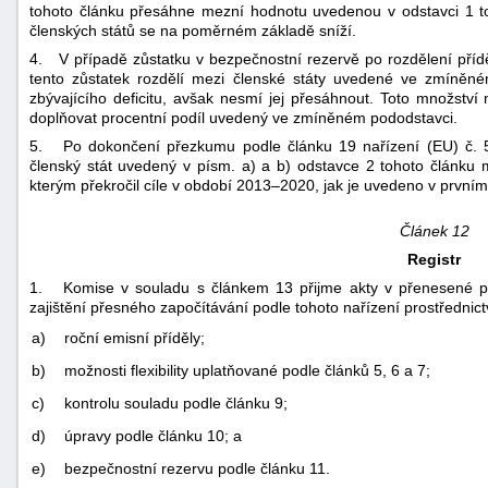
tohoto článku přesáhne mezní hodnotu uvedenou v odstavci 1 to
členských států se na poměrném základě sníží.
4. V případě zůstatku v bezpečnostní rezervě po rozdělení příd
tento zůstatek rozdělí mezi členské státy uvedené ve zmíně
zbývajícího deficitu, avšak nesmí jej přesáhnout. Toto množstv
doplňovat procentní podíl uvedený ve zmíněném pododstavci.
5. Po dokončení přezkumu podle článku 19 nařízení (EU) č. 
členský stát uvedený v písm. a) a b) odstavce 2 tohoto článku 
kterým překročil cíle v období 2013–2020, jak je uvedeno v prvním
Článek 12
Registr
1. Komise v souladu s článkem 13 přijme akty v přenesené pra
zajištění přesného započítávání podle tohoto nařízení prostřednict
a)
roční emisní příděly;
b)
možnosti flexibility uplatňované podle článků 5, 6 a 7;
c)
kontrolu souladu podle článku 9;
d)
úpravy podle článku 10; a
e)
bezpečnostní rezervu podle článku 11.