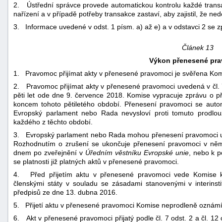
2. Ústřední správce provede automatickou kontrolu každé transa
nařízení a v případě potřeby transakce zastaví, aby zajistil, že 
3. Informace uvedené v odst. 1 písm. a) až e) a v odstavci 2 se zp
Článek 13
Výkon přenesené pr
1. Pravomoc přijímat akty v přenesené pravomoci je svěřena Kom
2. Pravomoc přijímat akty v přenesené pravomoci uvedená v čl. 7
pěti let ode dne 9. července 2018. Komise vypracuje zprávu o 
koncem tohoto pětiletého období. Přenesení pravomoci se autom
Evropský parlament nebo Rada nevysloví proti tomuto prodlou
každého z těchto období.
3. Evropský parlament nebo Rada mohou přenesení pravomoci uvede
Rozhodnutím o zrušení se ukončuje přenesení pravomoci v něm
dnem po zveřejnění v
Úředním věstníku Evropské unie
, nebo k p
se platnosti již platných aktů v přenesené pravomoci.
4. Před přijetím aktu v přenesené pravomoci vede Komise ko
členskými státy v souladu se zásadami stanovenými v interinst
předpisů ze dne 13. dubna 2016.
5. Přijetí aktu v přenesené pravomoci Komise neprodleně ozná
6. Akt v přenesené pravomoci přijatý podle čl. 7 odst. 2 a čl. 12