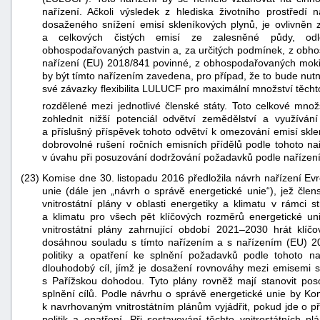
nařízení. Ačkoli výsledek z hlediska životního prostředí
dosaženého snížení emisí skleníkových plynů, je ovlivněn 
a celkových čistých emisí ze zalesněné půdy, od
obhospodařovaných pastvin a, za určitých podmínek, z obhos
nařízení (EU) 2018/841 povinné, z obhospodařovaných mokř
by být tímto nařízením zavedena, pro případ, že to bude nutn
své závazky flexibilita LULUCF pro maximální množství těcht
rozdělené mezi jednotlivé členské státy. Toto celkové množ
zohlednit nižší potenciál odvětví zemědělství a využívá
a příslušný příspěvek tohoto odvětví k omezování emisí skle
dobrovolné rušení ročních emisních přídělů podle tohoto na
v úvahu při posuzování dodržování požadavků podle nařízení
(23)
Komise dne 30. listopadu 2016 předložila návrh nařízení E
unie (dále jen „návrh o správě energetické unie“), jež čle
vnitrostátní plány v oblasti energetiky a klimatu v rámci st
a klimatu pro všech pět klíčových rozměrů energetické un
vnitrostátní plány zahrnující období 2021–2030 hrát klíčo
dosáhnou souladu s tímto nařízením a s nařízením (EU) 201
politiky a opatření ke splnění požadavků podle tohoto 
dlouhodobý cíl, jímž je dosažení rovnováhy mezi emisemi s
s Pařížskou dohodou. Tyto plány rovněž mají stanovit pos
splnění cílů. Podle návrhu o správě energetické unie by K
k navrhovaným vnitrostátním plánům vyjádřit, pokud jde o 
politik a opatření. Při sestavování těchto vnitrostátních pl