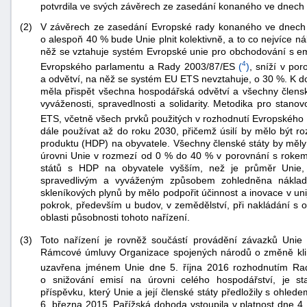
potvrdila ve svých závěrech ze zasedání konaného ve dnech 
(2)
V závěrech ze zasedání Evropské rady konaného ve dnech 23
o alespoň 40 % bude Unie plnit kolektivně, a to co nejvíce 
něž se vztahuje systém Evropské unie pro obchodování s em
4
Evropského parlamentu a Rady 2003/87/ES
(
)
, sníží v po
a odvětví, na něž se systém EU ETS nevztahuje, o 30 %. K do
měla přispět všechna hospodářská odvětví a všechny členské
vyváženosti, spravedlnosti a solidarity. Metodika pro stano
ETS, včetně všech prvků použitých v rozhodnutí Evropskéh
dále používat až do roku 2030, přičemž úsilí by mělo být r
produktu (HDP) na obyvatele. Všechny členské státy by měly
úrovni Unie v rozmezí od 0 % do 40 % v porovnání s rokem 2
států s HDP na obyvatele vyšším, než je průměr Unie,
spravedlivým a vyváženým způsobem zohledněna nákladov
skleníkových plynů by mělo podpořit účinnost a inovace v u
pokrok, především u budov, v zemědělství, při nakládání s 
oblasti působnosti tohoto nařízení.
+náhrady
Toto nařízení je rovněž součástí provádění závazků Uni
(3)
Rámcové úmluvy Organizace spojených národů o změně kli
uzavřena jménem Unie dne 5. října 2016 rozhodnutím R
o snižování emisí na úrovni celého hospodářství, je s
příspěvku, který Unie a její členské státy předložily s oh
6. března 2015. Pařížská dohoda vstoupila v platnost dne 4. 