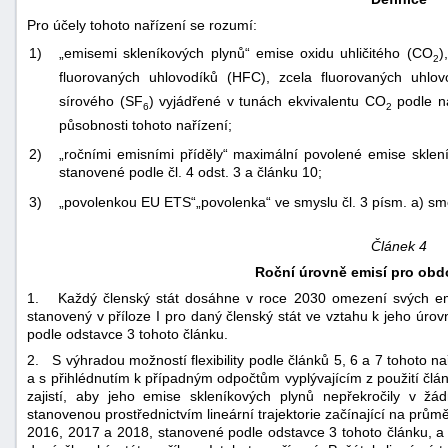
Pro účely tohoto nařízení se rozumí:
1)
„emisemi skleníkových plynů“ emise oxidu uhličitého (CO
)
2
fluorovaných uhlovodíků (HFC), zcela fluorovaných uhlov
sírového (SF
) vyjádřené v tunách ekvivalentu CO
podle na
6
2
působnosti tohoto nařízení;
2)
„ročními emisními příděly“ maximální povolené emise skle
stanovené podle čl. 4 odst. 3 a článku 10;
3)
„povolenkou EU ETS“„povolenka“ ve smyslu čl. 3 písm. a) sm
Článek 4
Roční úrovně emisí pro obd
1. Každý členský stát dosáhne v roce 2030 omezení svých emis
stanovený v příloze I pro daný členský stát ve vztahu k jeho úro
podle odstavce 3 tohoto článku.
2. S výhradou možností flexibility podle článků 5, 6 a 7 tohoto na
a s přihlédnutím k případným odpočtům vyplývajícím z použití člá
zajistí, aby jeho emise skleníkových plynů nepřekročily v
stanovenou prostřednictvím lineární trajektorie začínající na prů
2016, 2017 a 2018, stanovené podle odstavce 3 tohoto článku, a