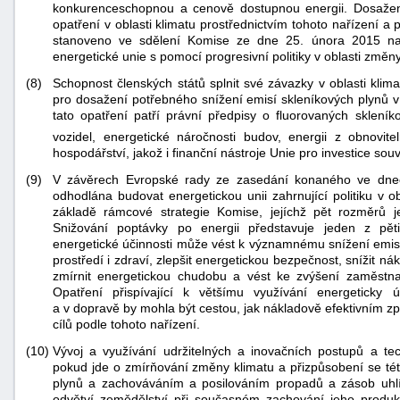
konkurenceschopnou a cenově dostupnou energii. Dosažení
"náhradě
opatření v oblasti klimatu prostřednictvím tohoto nařízení a 
škod"
stanoveno ve sdělení Komise ze dne 25. února 2015 na
energetické unie s pomocí progresivní politiky v oblasti změny
(8)
Schopnost členských států splnit své závazky v oblasti klima
pro dosažení potřebného snížení emisí skleníkových plynů v 
tato opatření patří právní předpisy o fluorovaných sklení
vozidel, energetické náročnosti budov, energii z obnovit
hospodářství, jakož i finanční nástroje Unie pro investice souv
(9)
V závěrech Evropské rady ze zasedání konaného ve dnec
odhodlána budovat energetickou unii zahrnující politiku v 
základě rámcové strategie Komise, jejíchž pět rozměrů j
Snižování poptávky po energii představuje jeden z pěti
energetické účinnosti může vést k významnému snížení emisí
prostředí i zdraví, zlepšit energetickou bezpečnost, snížit 
zmírnit energetickou chudobu a vést ke zvýšení zaměstna
Opatření přispívající k většímu využívání energeticky
a v dopravě by mohla být cestou, jak nákladově efektivním 
cílů podle tohoto nařízení.
(10)
Vývoj a využívání udržitelných a inovačních postupů a tec
pokud jde o zmírňování změny klimatu a přizpůsobení se té
plynů a zachováváním a posilováním propadů a zásob uhlí
odvětví zemědělství při současném zachování jeho produktiv