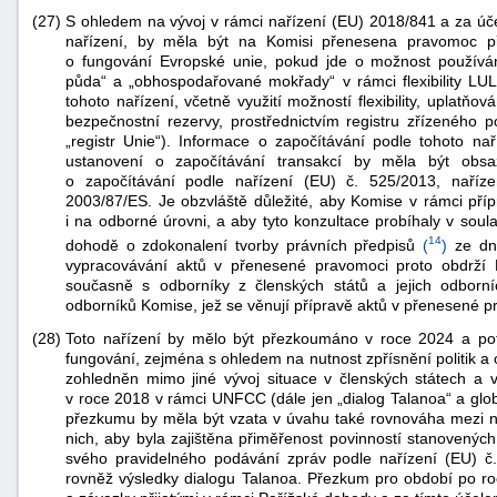
(27)
S ohledem na vývoj v rámci nařízení (EU) 2018/841 a za úče
nařízení, by měla být na Komisi přenesena pravomoc p
o fungování Evropské unie, pokud jde o možnost používán
půda“ a „obhospodařované mokřady“ v rámci flexibility LU
tohoto nařízení, včetně využití možností flexibility, uplatňo
bezpečnostní rezervy, prostřednictvím registru zřízeného 
„registr Unie“). Informace o započítávání podle tohoto nař
ustanovení o započítávání transakcí by měla být obsaž
o započítávání podle nařízení (EU) č. 525/2013, naříz
2003/87/ES. Je obzvláště důležité, aby Komise v rámci přípr
i na odborné úrovni, a aby tyto konzultace probíhaly v soul
14
dohodě o zdokonalení tvorby právních předpisů
(
)
ze dne
vypracovávání aktů v přenesené pravomoci proto obdrží
současně s odborníky z členských států a jejich odborní
odborníků Komise, jež se věnují přípravě aktů v přenesené p
(28)
Toto nařízení by mělo být přezkoumáno v roce 2024 a pot
fungování, zejména s ohledem na nutnost zpřísnění politik a
zohledněn mimo jiné vývoj situace v členských státech a výs
v roce 2018 v rámci UNFCC (dále jen „dialog Talanoa“ a glo
přezkumu by měla být vzata v úvahu také rovnováha mezi n
nich, aby byla zajištěna přiměřenost povinností stanovenýc
svého pravidelného podávání zpráv podle nařízení (EU) č
rovněž výsledky dialogu Talanoa. Přezkum pro období po ro