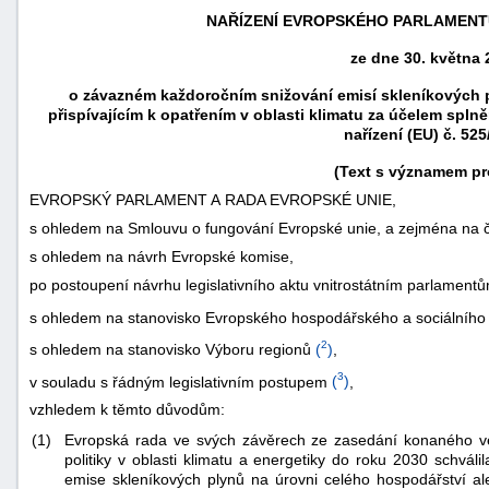
NAŘÍZENÍ EVROPSKÉHO PARLAMENTU 
ze dne 30. května 
o závazném každoročním snižování emisí skleníkových 
přispívajícím k opatřením v oblasti klimatu za účelem spl
nařízení (EU) č. 52
(Text s významem pr
EVROPSKÝ PARLAMENT A RADA EVROPSKÉ UNIE,
s ohledem na Smlouvu o fungování Evropské unie, a zejména na čl.
s ohledem na návrh Evropské komise,
po postoupení návrhu legislativního aktu vnitrostátním parlament
náhrady
s ohledem na stanovisko Evropského hospodářského a sociálního
škody
2
s ohledem na stanovisko Výboru regionů
(
)
,
3
v souladu s řádným legislativním postupem
(
)
,
vzhledem k těmto důvodům:
(1)
Evropská rada ve svých závěrech ze zasedání konaného ve
politiky v oblasti klimatu a energetiky do roku 2030 schváli
emise skleníkových plynů na úrovni celého hospodářství al