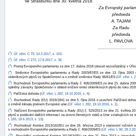
Ve Štrasburku dne 30. května 2018.
Za Evropský parla
předseda
A. TAJANI
Za Radu
předseda
L. PAVLOVA
1
(
)
Úř. věst. C 75, 10.3.2017, s. 103
.
2
(
)
Úř. věst. C 272, 17.8.2017, s. 36
.
3
(
)
Postoj Evropského parlamentu ze dne 17. dubna 2018 (dosud nezveřejněný v Úředn
4
(
)
Směrnice Evropského parlamentu a Rady 2003/87/ES ze dne 13. října 2003 o
skleníkových plynů ve Společenství a o změně směrnice Rady 96/61/ES (
Úř. věst. L 
5
(
)
Rozhodnutí Evropského parlamentu a Rady č. 406/2009/ES ze dne 23. dubna 2009 o 
splněny závazky Společenství v oblasti snížení emisí skleníkových plynů do roku 2020
6
(
)
Pařížská dohoda (
Úř. věst. L 282, 19.10.2016, s. 4
).
7
(
)
Rozhodnutí Rady (EU) 2016/1841 ze dne 5. října 2016 o uzavření Pařížské doho
o změně klimatu jménem Evropské unie (
Úř. věst. L 282, 19.10.2016, s. 1
).
8
(
)
Nařízení Evropského parlamentu a Rady (EU) č. 525/2013 ze dne 21. května 20
plynů a podávání dalších informací na úrovni členských států a Unie vztahujících se 
L 165, 18.6.2013, s. 13
).
9
(
)
Rozhodnutí Komise 2013/162/EU ze dne 26. března 2013 o stanovení ročních em
s rozhodnutím Evropského parlamentu a Rady č. 406/2009/ES (
Úř. věst. L 90, 28.3.20
10
(
)
Prováděcí rozhodnutí Komise 2013/634/EU ze dne 31. října 2013 o úpravách r