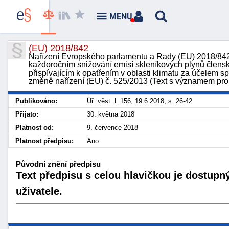
MENU
(EU) 2018/842
Nařízení Evropského parlamentu a Rady (EU) 2018/84
každoročním snižování emisí skleníkových plynů člens
přispívajícím k opatřením v oblasti klimatu za účelem 
změně nařízení (EU) č. 525/2013 (Text s významem pr
Publikováno:
Úř. věst. L 156, 19.6.2018, s. 26-42
Přijato:
30. května 2018
Platnost od:
9. července 2018
Platnost předpisu:
Ano
Původní znění předpisu
Text předpisu s celou hlavičkou je dostupn
uživatele.