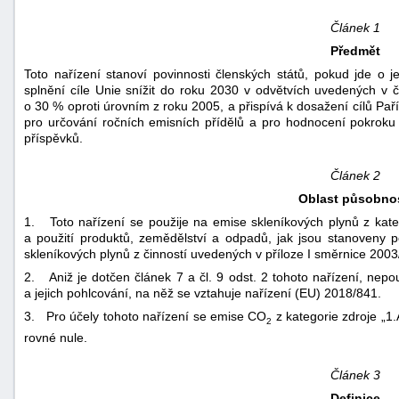
Článek 1
Předmět
Toto nařízení stanoví povinnosti členských států, pokud jde o 
splnění cíle Unie snížit do roku 2030 v odvětvích uvedených v 
o 30 % oproti úrovním z roku 2005, a přispívá k dosažení cílů Pař
pro určování ročních emisních přídělů a pro hodnocení pokroku 
příspěvků.
Článek 2
Oblast působnos
1. Toto nařízení se použije na emise skleníkových plynů z kate
a použití produktů, zemědělství a odpadů, jak jsou stanoveny p
skleníkových plynů z činností uvedených v příloze I směrnice 2003
2. Aniž je dotčen článek 7 a čl. 9 odst. 2 tohoto nařízení, nepo
a jejich pohlcování, na něž se vztahuje nařízení (EU) 2018/841.
3. Pro účely tohoto nařízení se emise CO
z kategorie zdroje „1.
2
rovné nule.
Článek 3
Definice