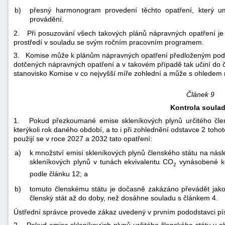
b)
přesný harmonogram provedení těchto opatření, který u
provádění.
2. Při posuzování všech takových plánů nápravných opatření je
prostředí v souladu se svým ročním pracovním programem.
3. Komise může k plánům nápravných opatření předloženým podle
dotčených nápravných opatření a v takovém případě tak učiní do čt
stanovisko Komise v co nejvyšší míře zohlední a může s ohledem n
Článek 9
Kontrola soula
1. Pokud přezkoumané emise skleníkových plynů určitého člens
kterýkoli rok daného období, a to i při zohlednění odstavce 2 tohoto
použijí se v roce 2027 a 2032 tato opatření:
a)
k množství emisí skleníkových plynů členského státu na násl
skleníkových plynů v tunách ekvivalentu CO
vynásobené koe
2
podle článku 12; a
b)
tomuto členskému státu je dočasně zakázáno převádět jakou
členský stát až do doby, než dosáhne souladu s článkem 4.
Ústřední správce provede zákaz uvedený v prvním pododstavci písm