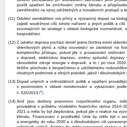
posílit opatření ke zmírňování změny klimatu a přizpůsob
zaměřeného na vývoj udržitelných a inovativních postupů a tec
(11)
Odvětví zemědělství má přímý a významný dopad na biologic
zajistit soudržnost cílů tohoto nařízení a jiných politik a cíl
souvisejících se strategií v oblasti biologické rozmanitosti, s
hospodářství.
(12)
Z odvětví dopravy pochází téměř jedna čtvrtina emisí skleníko
skleníkových plynů a rizika související se závislostí na fo
komplexního přístupu, pokud jde o prosazování snižování e
v dopravě, elektrickou dopravu, změnu způsobů dopravy v p
obnovitelné zdroje energie v dopravě, a to i po roce 2020.
širšího přechodu k bezpečnému a udržitelnému nízkouhlík
vhodných podmínek a silných pobídek, jakož i dlouhodobých str
(13)
Dopad unijních a vnitrostátních politik a opatření prováděj
s povinnostmi v oblasti monitorování a vykazování pod
8
č. 525/2013
(
)
.
(14)
Aniž jsou dotčeny pravomoci rozpočtového orgánu, měl
prováděná v průběhu víceletého finančního rámce 2014–2
2021 a měla by být zlepšována, pokud jde o reakce na výzvy a
klimatu. Financování z prostředků Unie by mělo být v soul
a energetiky do roku 2030 a s dlouhodobými cíli vymezeným
veřejných výdajů. Komise by měla vypracovat zprávu o do