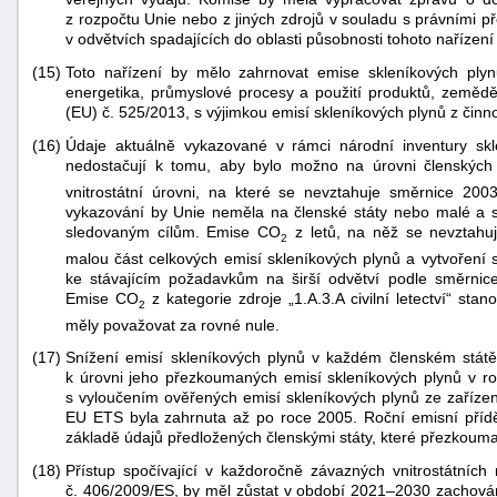
z rozpočtu Unie nebo z jiných zdrojů v souladu s právními př
v odvětvích spadajících do oblasti působnosti tohoto naříze
(15)
Toto nařízení by mělo zahrnovat emise skleníkových plyn
energetika, průmyslové procesy a použití produktů, zeměděl
(EU) č. 525/2013, s výjimkou emisí skleníkových plynů z činn
(16)
Údaje aktuálně vykazované v rámci národní inventury skl
nedostačují k tomu, aby bylo možno na úrovni členských
vnitrostátní úrovni, na které se nevztahuje směrnice 2003
vykazování by Unie neměla na členské státy nebo malé a st
sledovaným cílům. Emise CO
z letů, na něž se nevztahuj
2
malou část celkových emisí skleníkových plynů a vytvoření
ke stávajícím požadavkům na širší odvětví podle směrnic
Emise CO
z kategorie zdroje „1.A.3.A civilní letectví“ st
2
měly považovat za rovné nule.
(17)
Snížení emisí skleníkových plynů v každém členském stát
k úrovni jeho přezkoumaných emisí skleníkových plynů v ro
s vyloučením ověřených emisí skleníkových plynů ze zařízen
EU ETS byla zahrnuta až po roce 2005. Roční emisní příd
základě údajů předložených členskými státy, které přezkoum
(18)
Přístup spočívající v každoročně závazných vnitrostátních 
č. 406/2009/ES, by měl zůstat v období 2021–2030 zachován.