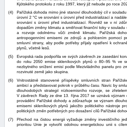
Kjótského protokolu z roku 1997, který již nebude po roce 20
(4)
Pařížská dohoda mimo jiné stanoví dlouhodobý cíl v souladu 
úrovní 2 °C ve srovnání s úrovní před industrializací a nadále
srovnání s úrovní před industrializací. Rovněž se v ní zdůr
dopadům změny klimatu a směřovat finanční toky v souladu s
a rozvoje odolnému vůči změně klimatu. Pařížská doh
antropogenními emisemi ze zdrojů a pohlcením pomocí pro
smluvní strany, aby podle potřeby přijaly opatření k ochra
plynů, včetně lesů.
-
náhrady
(5)
Evropská rada podpořila ve svých závěrech ze zasedání konan
do roku 2050 emise skleníkových plynů o 80–95 % ve sr
nezbytného snížení emisí podle Mezivládního panelu pro změ
rozvinuté země jako skupina.
(6)
Vnitrostátně stanovené příspěvky smluvních stran Paříž
ambicí a představovat pokrok v průběhu času. Navíc by smluv
dlouhodobých strategií nízkoemisního rozvoje, se zřetele
V závěrech Rady ze dne 13. října 2017 se uznává význam dl
provádění Pařížské dohody a zdůrazňuje se význam dlouhodo
emisemi skleníkových plynů jakožto politického nástroje p
politických změn potřebných pro dosažení cílů Pařížské doho
(7)
Přechod na čistou energii vyžaduje změny investičního jed
prioritou Unie je vytvořit odolnou energetickou unii s cíl