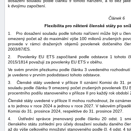
dosažení souladu podle článku 9 tohoto nařízení, a to bez jak
k dvojímu započtení.
Článek 6
Flexibilita pro některé členské státy po s
1. Pro dosažení souladu podle tohoto nařízení může být u člens
omezený počet až do maximální výše 100 milionů zrušených povo
provede v rámci dražených objemů povolenek dotčeného čle
2003/87/ES.
2. Povolenky EU ETS započítané podle odstavce 1 tohoto člá
2015/1814 považují za povolenky EU ETS v oběhu.
Ve svém prvním přezkumu podle článku 3 uvedeného rozhodnutí K
je uvedeno v prvním pododstavci tohoto odstavce.
3. Členské státy uvedené v příloze II oznámí Komisi do 31. p
souladu podle článku 9 omezený počet zrušených povolenek EU E
procentního podílu stanoveného v příloze II pro každý rok období
Členské státy uvedené v příloze II mohou rozhodnout, že oznáme
a to jednou v roce 2024 a jednou v roce 2027. V takovém případě 
Komisi do 31. prosince 2024, respektive do 31. prosince 2027.
4. Ústřední správce jmenovaný podle článku 20 odst. 1 směr
členského státu zohlední pro účely dosažení souladu daného čle
až do výše celkového množství stanoveného podle čl. 4 odst. 4 t