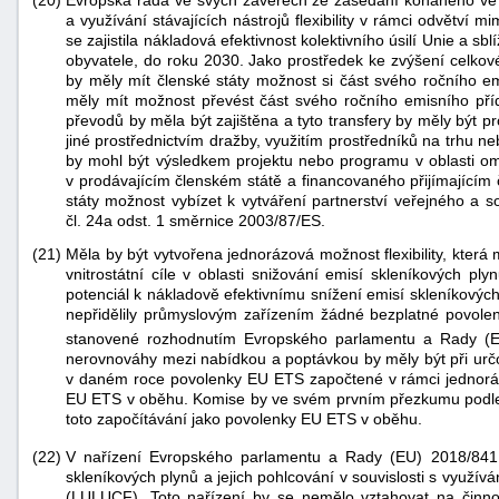
(20)
Evropská rada ve svých závěrech ze zasedání konaného ve d
a využívání stávajících nástrojů flexibility v rámci odvětví
se zajistila nákladová efektivnost kolektivního úsilí Unie a sb
obyvatele, do roku 2030. Jako prostředek ke zvýšení celkov
by měly mít členské státy možnost si část svého ročního em
měly mít možnost převést část svého ročního emisního přídě
převodů by měla být zajištěna a tyto transfery by měly bý
jiné prostřednictvím dražby, využitím prostředníků na trhu 
by mohl být výsledkem projektu nebo programu v oblasti o
v prodávajícím členském státě a financovaného přijímajícím
státy možnost vybízet k vytváření partnerství veřejného a
čl. 24a odst. 1 směrnice 2003/87/ES.
(21)
Měla by být vytvořena jednorázová možnost flexibility, která
vnitrostátní cíle v oblasti snižování emisí skleníkových ply
potenciál k nákladově efektivnímu snížení emisí skleníkových
nepřidělily průmyslovým zařízením žádné bezplatné povolenk
stanovené rozhodnutím Evropského parlamentu a Rady 
nerovnováhy mezi nabídkou a poptávkou by měly být při ur
v daném roce povolenky EU ETS započtené v rámci jednorázo
EU ETS v oběhu. Komise by ve svém prvním přezkumu podle
toto započítávání jako povolenky EU ETS v oběhu.
V nařízení Evropského parlamentu a Rady (EU) 2018/84
(22)
skleníkových plynů a jejich pohlcování v souvislosti s využí
(LULUCF). Toto nařízení by se nemělo vztahovat na činnos