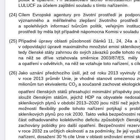
LULUCF za účelem zajištění souladu s tímto nařízením.
(24)
Cílem Evropské agentury pro životní prostředí je podpo
významného a měřitelného zlepšení životního prostředí 
a spolehlivých informací tvůrcům politik, veřejným instit
prostředí by měla být případně nápomocna Komisi v soulad
(25)
Případné úpravy oblasti působnosti článků 11, 24, 24a a
v odpovídající úpravě maximálního množství emisí skleníkový
tedy členské státy zahrnou do svých závazků podle tohoto na
na něž se dříve vztahovala směrnice 2003/87/ES, měly b
a opatření v odvětvích, na něž se vztahuje toto nařízení, s cí
(26)
Jako uznání předchozího úsilí, jež od roku 2013 vyvinuly 
v roce 2013 průměr Unie, je vhodné stanovit omezenou zv
milionům tun ekvivalentu CO
a současně zachovat ekologicko
2
opatření členských států přesahující minimální příspěvky po
sloužit členským státům, jejichž HDP na obyvatele nedos
skleníkových plynů v období 2013–2020 jsou nižší než jejich r
možností flexibility podle tohoto nařízení potýkají s pro
skleníkových plynů pro rok 2030. Takto velká bezpečnostní r
část odhadovaného kolektivního deficitu způsobilých člens
zachovány pobídky pro další opatření. Bezpečnostní rezerv
v roce 2032 za určitých okolností a za podmínky, že její využ
nařízení, dosažení 30 % cíle Unie v oblasti snižování emisí 