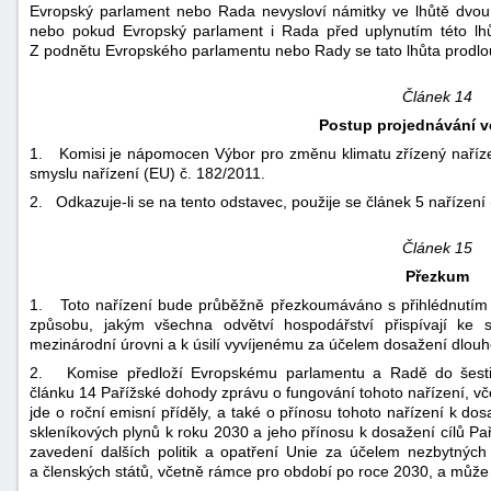
Evropský parlament nebo Rada nevysloví námitky ve lhůtě dvou
nebo pokud Evropský parlament i Rada před uplynutím této lhůt
Z podnětu Evropského parlamentu nebo Rady se tato lhůta prodlo
Článek 14
Postup projednávání v
1. Komisi je nápomocen Výbor pro změnu klimatu zřízený naříze
smyslu nařízení (EU) č. 182/2011.
2. Odkazuje-li se na tento odstavec, použije se článek 5 nařízení
Článek 15
Přezkum
1. Toto nařízení bude průběžně přezkoumáváno s přihlédnutím mi
způsobu, jakým všechna odvětví hospodářství přispívají ke s
mezinárodní úrovni a k úsilí vyvíjenému za účelem dosažení dlou
2. Komise předloží Evropskému parlamentu a Radě do šesti
článku 14 Pařížské dohody zprávu o fungování tohoto nařízení, 
jde o roční emisní příděly, a také o přínosu tohoto nařízení k dos
skleníkových plynů k roku 2030 a jeho přínosu k dosažení cílů P
zavedení dalších politik a opatření Unie za účelem nezbytných
a členských států, včetně rámce pro období po roce 2030, a může