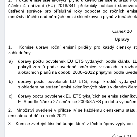
2. Pokud emise skleníkových plynů určitého členského státu v
článku 4 nařízení (EU) 2018/841 překročily pohlcení stanove
ústřední správce pro příslušné roky odpočet od ročních emisn
množství těchto nadměrných emisí skleníkových plynů v tunách e
Článek 10
Úpravy
1. Komise upraví roční emisní příděly pro každý členský stá
zohledněny:
a)
úpravy počtu povolenek EU ETS vydaných podle článku 11
pokrytí zdrojů podle uvedené směrnice, v souladu s rozh
alokačních plánů na období 2008–2012 přijatými podle uved
b)
úpravy počtu povolenek EU ETS, resp. kreditů vydanýc
s ohledem na snížení emisí skleníkových plynů v daném člen
c)
úpravy počtu povolenek EU ETS týkajících se emisí skleníko
ETS podle článku 27 směrnice 2003/87/ES po dobu vyloučení
2. Množství uvedené v příloze IV se každému členskému státu, k
emisnímu přídělu na rok 2021.
3. Komise zveřejní číselné údaje, které z těchto úprav vyplynou.
Článek 11