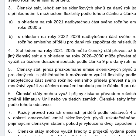
svého ročního emisního přídělu.
3. Členský stát, jehož emise skleníkových plynů za daný rok jso
s přihlédnutím k možnostem flexibility podle tohoto článku a článk
a)
s ohledem na rok 2021 nadbytečnou část svého ročního emisn
roku 2030 a
b)
s ohledem na roky 2022–2029 nadbytečnou část svého ro
ročního emisního přídělu pro daný rok započítat do následujíc
4. S ohledem na roky 2021–2025 může členský stát převést až 5
jiný členský stát a s ohledem na roky 2026–2030 může převést až 
využít za účelem dosažení souladu podle článku 9 pro daný rok ne
5. Členský stát, jehož přezkoumané emise skleníkových plynů za
pro daný rok, s přihlédnutím k možnostem využití flexibility pod
nadbytečnou část svého ročního emisního přídělu převést na jiné 
množství využít za účelem dosažení souladu podle článku 9 pro da
6. Členské státy mohou využít příjmy získané převodem ročních e
změně klimatu v Unii nebo ve třetích zemích. Členské státy info
podle tohoto odstavce.
7. Každý převod ročních emisních přídělů podle odstavců 4 
v oblasti omezování emisí skleníkových plynů uskutečněnéh
přijímajícím členským státem, pokud je vyloučeno dvojí započtení a
8. Členské státy mohou využít kredity z projektů vydané podl