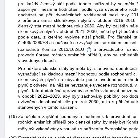
pro každý členský stát podle tohoto nařízení by se měla ř
zápornými mezními hodnotami podle výše uvedeného rozhod
nacházet na pěti dvanáctinách vzdálenosti mezi roky 2
z průměru emisí skleníkových plynů v období 2016–2018 
členský stát mezní hodnota roku 2030. Aby byl zajištěn nálež
skleníkových plynů v období 2021–2030, mělo by být počátečn
podle data, z kterého vyplyne nižší příděl. Pro členské 
č. 406/2009/ES a současně se zvyšujícími se ročními emisní
9
rozhodnutí Komise 2013/162/EU
(
)
a prováděcího rozho
provede úprava ročních emisních přídělů, aby se zohlednil
v uvedených letech.
Pro některé členské státy by měla být stanovena dodatečná ú
vyznačující se kladnou mezní hodnotou podle rozhodnutí č
skleníkových plynů na obyvatele podle uvedeného rozhodn
plynů z odvětví, na něž se nevztahuje uvedené rozhodnutí, v
plynů. Tato dodatečná úprava by se měla vztahovat pouze na
v období 2021–2029, aby byly zachovány pobídky pro doda
ovlivněno dosahování cíle pro rok 2030, a to s přihlédnutím
stanovených v tomto nařízení.
(19)
Za účelem zajištění jednotných podmínek k provedení ust
ročních emisních přídělů pro členské státy, by měly být Kom
měly být vykonávány v souladu s nařízením Evropského par