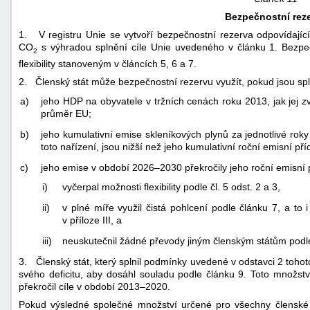
Bezpečnostní rez
1. V registru Unie se vytvoří bezpečnostní rezerva odpovídajíc
CO
s výhradou splnění cíle Unie uvedeného v článku 1. Bezpeč
2
flexibility stanoveným v článcích 5, 6 a 7.
2. Členský stát může bezpečnostní rezervu využít, pokud jsou sp
a)
jeho HDP na obyvatele v tržních cenách roku 2013, jak jej zv
průměr EU;
b)
jeho kumulativní emise skleníkových plynů za jednotlivé rok
toto nařízení, jsou nižší než jeho kumulativní roční emisní př
c)
jeho emise v období 2026–2030 překročily jeho roční emisní p
i)
vyčerpal možnosti flexibility podle čl. 5 odst. 2 a 3,
ii)
v plné míře využil čistá pohlcení podle článku 7, a to
v příloze III, a
iii)
neuskutečnil žádné převody jiným členským státům podle
3. Členský stát, který splnil podmínky uvedené v odstavci 2 toho
svého deficitu, aby dosáhl souladu podle článku 9. Toto množs
překročil cíle v období 2013–2020.
Pokud výsledné společné množství určené pro všechny členské 