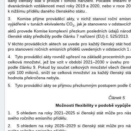
daný členský stát v příloze I tohoto nařízení. Počátek lineární 
dvanáctinách vzdálenosti mezi roky 2019 a 2020, nebo v roce 20
k nižšímu přídělu daného členského státu..
3. Komise přijme prováděcí akty, v nichž stanoví roční emisní
vyjádřené v tunách ekvivalentu CO
, jak je stanoveno v odstavcíc
2
aktů provede Komise komplexní přezkum posledních údajů národn
členské státy předložily podle článku 7 nařízení (EU) č. 525/2013.
V těchto prováděcích aktech se uvede pro každý členský stát hod
pro stanovení ročních emisních přídělů uvedených v odstavcích 1 
4. Tyto prováděcí akty rovněž upřesní na základě procentních pod
celková množství, jež lze vzít v období 2021–2030 v úvahu pro 
podle článku 9. Pokud by součet celkových množství všech člens
výši 100 milionů, sníží se celková množství za každý členský 
hodnota překročena nebyla.
5. Tyto prováděcí akty se přijmou přezkumným postupem podle č
Článek 5
Možnosti flexibility v podobě vypůjče
1. S ohledem na roky 2021–2025 si členský stát může pro násle
svého ročního emisního přídělu.
2. S ohledem na roky 2026–2029 si členský stát může pro násl