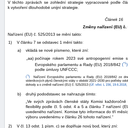
V těchto zprávách se zohlední strategie vypracované podle člá
k vytvoření dlouhodobé unijní strategie.
Článek 16
Změny nařízení (EU) č.
Nařízení (EU) č. 525/2013 se mění takto:
1)
V článku 7 se odstavec 1 mění takto:
a)
vkládá se nové písmeno, které zní:
„aa)
počínaje rokem 2023 své antropogenní emise sk
*1
Evropského parlamentu a Rady (EU) 2018/842
(
)
podle úmluvy UNFCCC;
*1
(
)
Nařízení Evropského parlamentu a Rady (EU) 2018/842 ze dne
skleníkových plynů členskými státy v období 2021–2030 pro potřeby odo
dohody a o změně nařízení (EU) č. 525/2013 (
Úř. věst. L 156, 19.6.2018,
b)
druhý pododstavec se nahrazuje tímto:
„Ve svých zprávách členské státy Komisi každoročně 
flexibility podle čl. 5 odst. 4 a 5 a článku 7 nařízení (
uvedeného nařízení. Komise tyto informace do tří měsíců
výboru uvedenému v článku 26 tohoto nařízení.“
2)
V čl. 13 odst. 1 písm. c) se doplňuje nový bod, který zní: