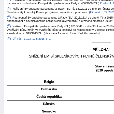
v souladu s rozhodnutím Evropského parlamentu a Rady č. 406/2009/ES (
Úř. věst. L 
11
(
)
Nařízení Evropského parlamentu a Rady (EU) č. 182/2011 ze dne 16. února 201
členské státy kontrolují Komisi při výkonu prováděcích pravomocí (
Úř. věst. L 55, 28.2
12
(
)
Rozhodnutí Evropského parlamentu a Rady (EU) 2015/1814 ze dne 6. října 2015 o v
obchodování s povolenkami na emise skleníkových plynů a o změně směrnice 2003/8
13
(
)
Nařízení Evropského parlamentu a Rady (EU) 2018/841 ze dne 30. května 2018 o z
využívání půdy, změn ve využívání půdy a lesnictví do rámce politiky v oblasti klim
a rozhodnutí č. 529/2013/EU. (viz strana 1 v tomto čísle Úředního věstníku).
14
(
)
Úř. věst. L 123, 12.5.2016, s. 1
.
PŘÍLOHA I
SNÍŽENÍ EMISÍ SKLENÍKOVÝCH PLYNŮ ČLENSKÝM
Stav snížen
2030 oproti
Belgie
Bulharsko
Česká republika
Dánsko
Německo