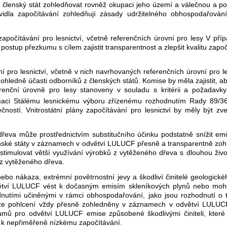
 členský stát zohledňovat rovněž okupaci jeho území a válečnou a po
idla započítávání zohledňují zásady udržitelného obhospodařování
y započítávání pro lesnictví, včetně referenčních úrovní pro lesy V 
stup přezkumu s cílem zajistit transparentnost a zlepšit kvalitu zapo
ní pro lesnictví, včetně v nich navrhovaných referenčních úrovní pro
edně účasti odborníků z členských států. Komise by měla zajistit, aby
enční úrovně pro lesy stanoveny v souladu s kritérii a požadavky
rmaci Stálému lesnickému výboru zřízenému rozhodnutím Rady 89/
ostí. Vnitrostátní plány započítávání pro lesnictví by měly být zv
řeva může prostřednictvím substitučního účinku podstatně snížit emi
členské státy v záznamech v odvětví LULUCF přesně a transparentně zoh
 stimulovat větší využívání výrobků z vytěženého dřeva s dlouhou ži
 z vytěženého dřeva.
 nebo nákaza, extrémní povětrnostní jevy a škodliví činitelé geologic
dvětví LULUCF vést k dočasným emisím skleníkových plynů nebo moho
nutími učiněnými v rámci obhospodařování, jako jsou rozhodnutí o
reverze pohlcení vždy přesně zohledněny v záznamech v odvětví LULU
ů pro odvětví LULUCF emise způsobené škodlivými činiteli, které 
st k nepřiměřeně nízkému započítávání.