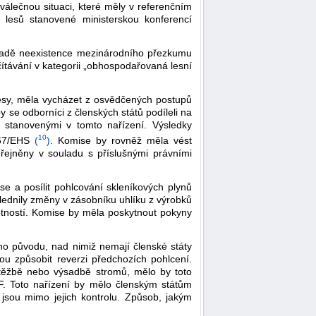
válečnou situaci, které měly v referenčním
 lesů stanovené ministerskou konferencí
případě neexistence mezinárodního přezkumu
čítávání v kategorii „obhospodařovaná lesní
 lesy, měla vycházet z osvědčených postupů
 se odborníci z členských států podíleli na
 stanovenými v tomto nařízení. Výsledky
10
367/EHS
(
)
. Komise by rovněž měla vést
eřejněny v souladu s příslušnými právními
se a posílit pohlcování skleníkových plynů
lednily změny v zásobníku uhlíku z výrobků
votností. Komise by měla poskytnout pokyny
kého původu, nad nimiž nemají členské státy
u způsobit reverzi předchozích pohlcení.
 těžbě nebo výsadbě stromů, mělo by toto
CF. Toto nařízení by mělo členským státům
jsou mimo jejich kontrolu. Způsob, jakým