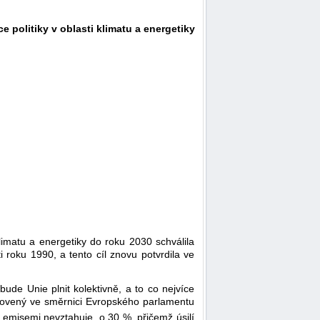
 politiky v oblasti klimatu a energetiky
limatu a energetiky do roku 2030 schválila
 roku 1990, a tento cíl znovu potvrdila ve
de Unie plnit kolektivně, a to co nejvíce
novený ve směrnici Evropského parlamentu
emisemi nevztahuje, o 30 %, přičemž úsilí