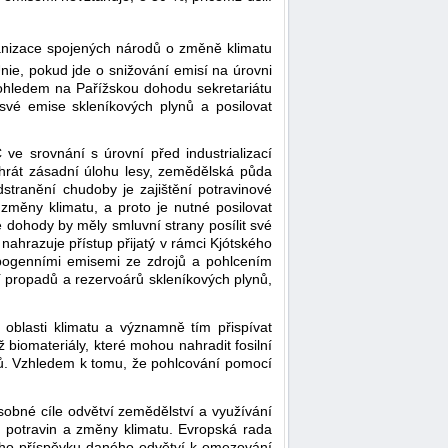
nizace spojených národů o změně klimatu
nie, pokud jde o snižování emisí na úrovni
s ohledem na Pařížskou dohodu sekretariátu
vé emise skleníkových plynů a posilovat
ve srovnání s úrovní před industrializací
u hrát zásadní úlohu lesy, zemědělská půda
dstranění chudoby je zajištění potravinové
změny klimatu, a proto je nutné posilovat
 dohody by měly smluvní strany posílit své
nahrazuje přístup přijatý v rámci Kjótského
opogenními emisemi ze zdrojů a pohlcením
ní propadů a rezervoárů skleníkových plynů,
 oblasti klimatu a významně tím přispívat
 biomateriály, které mohou nahradit fosilní
nů. Vzhledem k tomu, že pohlcování pomocí
obné cíle odvětví zemědělství a využívání
ti potravin a změny klimatu. Evropská rada
lního příspěvku daného odvětví k omezování