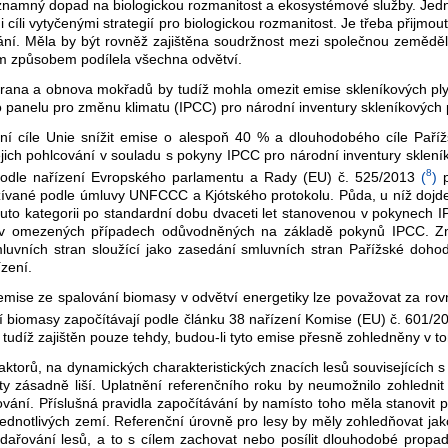
mný dopad na biologickou rozmanitost a ekosystémové služby. Jedním z 
ími cíli vytyčenými strategií pro biologickou rozmanitost. Je třeba přijm
vání. Měla by být rovněž zajištěna soudržnost mezi společnou zeměděls
ím způsobem podílela všechna odvětví.
rana a obnova mokřadů by tudíž mohla omezit emise skleníkových plyn
 panelu pro změnu klimatu (IPCC) pro národní inventury skleníkových
í cíle Unie snížit emise o alespoň 40 % a dlouhodobého cíle Paříž
ejich pohlcování v souladu s pokyny IPCC pro národní inventury sklení
8
podle nařízení Evropského parlamentu a Rady (EU) č. 525/2013
(
)
p
žívané podle úmluvy UNFCCC a Kjótského protokolu. Půda, u níž dojde 
to kategorii po standardní dobu dvaceti let stanovenou v pokynech IP
 v omezených případech odůvodněných na základě pokynů IPCC. Z
uvních stran sloužící jako zasedání smluvních stran Pařížské doh
zení.
ise ze spalování biomasy v odvětví energetiky lze považovat za rov
í biomasy započítávají podle článku 38 nařízení Komise (EU) č. 601/
tudíž zajištěn pouze tehdy, budou-li tyto emise přesně zohledněny v to
aktorů, na dynamických charakteristických znacích lesů souvisejících s
 zásadně liší. Uplatnění referenčního roku by neumožnilo zohlednit t
ání. Příslušná pravidla započítávání by namísto toho měla stanovit po
i jednotlivých zemí. Referenční úrovně pro lesy by měly zohledňovat j
řování lesů, a to s cílem zachovat nebo posílit dlouhodobé propady