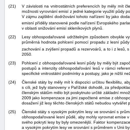
(21)
V závislosti na vnitrostátních preferencích by měly mít č
možnosti vyrovnání emisí z jedné kategorie využití půdy p
V zájmu zajištění dodržování tohoto nařízení by jako dod
emisní příděly stanovené podle nařízení Evropského par
v oblasti snižování emisí skleníkových plynů.
(22)
Lesy obhospodařované udržitelným způsobem obvykle vytv
průměrná hodnota pohlcení pomocí propadu z lesní půdy v
zachování a zvýšení propadů a rezervoárů, a to i z lesů, 
2050.
(23)
Pohlcení z obhospodařované lesní půdy by měly být započt
postupů a intenzity obhospodařování lesů v rámci refer
specifické vnitrostátní podmínky a postupy, jako je nižší 
(24)
Členské státy by měly mít k dispozici určitou flexibilitu,
s cíli, jež byly stanoveny v Pařížské dohodě, za předpokla
členským státům mělo být poskytnuto určité základní mno
2009 jako kompenzace za jimi započtené emise z obhospoda
dosažení již lesy těchto členských států nebudou vytvářet 
(25)
Členské státy s vysokým pokrytím lesy ve srovnání s průmě
obhospodařované lesní půdě, aby mohly vyrovnat emise v da
svého pokrytí lesy by byly omezenější. Faktor kompenzace 
a vysokým pokrytím lesy ve srovnání s průměrem v Unii by