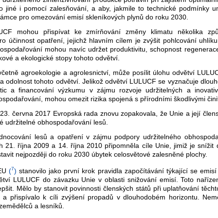
imo jiné i pomocí zalesňování, a aby, jakmile to technické podmínk
o rámce pro omezování emisí skleníkových plynů do roku 2030.
UCF mohou přispívat ke zmírňování změny klimatu několika způ
 účinnost opatření, jejichž hlavním cílem je zvýšit pohlcování uhlí
hospodařování mohou navíc udržet produktivitu, schopnost regenerace
ové a ekologické stopy tohoto odvětví.
, včetně agroekologie a agrolesnictví, může posílit úlohu odvětví LU
u a odolnost tohoto odvětví. Jelikož odvětví LULUCF se vyznačuje dlou
stic a financování výzkumu v zájmu rozvoje udržitelných a inovativ
ospodařování, mohou omezit rizika spojená s přírodními škodlivými činit
3. června 2017 Evropská rada znovu zopakovala, že Unie a její člen
né udržitelné obhospodařování lesů.
dnocování lesů a opatření v zájmu podpory udržitelného obhospoda
21. října 2009 a 14. října 2010 připomněla cíle Unie, jimiž je snížit
avit nejpozději do roku 2030 úbytek celosvětové zalesněné plochy.
7
/EU
(
)
stanovilo jako první krok pravidla započítávání týkající se emis
dvětví LULUCF do závazku Unie v oblasti snižování emisí. Toto naříze
it. Mělo by stanovit povinnosti členských států při uplatňování těchto
 přispívalo k cíli zvýšení propadů v dlouhodobém horizontu. Neměl
 zemědělců a lesníků.