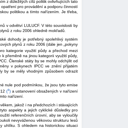
důležitých cílů politik ovlivňujících tato
out opatření pro provádění a podporu činností
kou politikou a tímto nařízením. Je třeba,
ů v odvětví LULUCF. V této souvislosti by
 plynů z roku 2006 ohledně mokřadů.
ské dohody je potřebný spolehlivý systém
kových plynů z roku 2006 (dále jen „pokyny
ro kategorie využití půdy a přechod mezi
k přeměně na jinou kategorii využití půdy,
CC. Členské státy by se mohly odchýlit od
měny v pokynech IPCC ve znění přijatém
ody by se měly vhodným způsobem odrazit
né nule pod podmínkou, že jsou tyto emise
9
2012
(
)
a ustanovení obsažených v nařízení
mto nařízení.
 věkem, jakož i na předchozích i stávajících
yto aspekty a jejich cyklické důsledky pro
užití referenčních úrovní, aby se vyloučily
akoukoli nevyváženou věkovou strukturu lesů
 uhlíku. S ohledem na historickou situaci