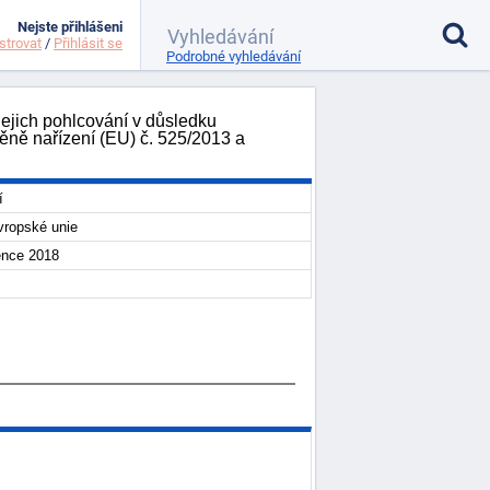
Nejste přihlášeni
strovat
/
Přihlásit se
Podrobné vyhledávání
ejich pohlcování v důsledku
měně nařízení (EU) č. 525/2013 a
í
ropské unie
ence 2018