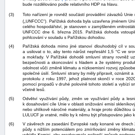
bude rozdělováno podle relativního HDP na hlavu.
Toto nařízení je rovněž součástí provádění závazků Uni
(3)
(„UNFCCC“). Pařížská dohoda byla uzavřena jménem Uni
celého hospodářství, je stanoven v zamýšleném vnitrostát
UNFCCC dne 6. března 2015. Pařížská dohoda vstoupila 
pohlcování v souladu s Pařížskou dohodou.
(4)
Pařížská dohoda mimo jiné stanoví dlouhodobý cíl v soul
a usilovat o to, aby tento nárůst nepřesáhl 1,5 °C ve sr
a mokřady. V Pařížské dohodě smluvní strany rovněž uznáv
bezpečnosti a skoncování s hladem a že systémy produkc
odolnost vůči změně klimatu a nízkoemisní rozvoj způsobe
společné úsilí. Smluvní strany by měly připravit, oznámit 
protokolu z roku 1997, jehož platnost skončí v roce 2
pomocí propadů v druhé polovině tohoto století a vybízí s
včetně lesů.
(5)
Odvětví využívání půdy, změn ve využívání půdy a lesnic
k dosahování cíle Unie v oblasti snižování emisí skleníkov
nebo uhlíkově náročné materiály, a hraje proto důležito
LULUCF je vratné, mělo by k němu být přistupováno jako k s
(6)
V závěrech ze zasedání Evropské rady konané ve dnech 23
půdy s nižším potenciálem pro zmírňování změny klimatu, 
vybídla Komisi, aby prozkoumala nejlepší způsob podpory 