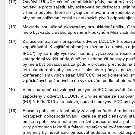
(12)
Odvětví LULUCF, včetně zemědělské půdy, má přímý a význa
odvětví je proto zajistit, aby existovala soudržnost s unijn
v tomto odvětví, které se týkají zmírňování a přizpůsobo
aby se na snižování emisí skleníkových plynů odpovídajíc
(13)
Mokřady jsou účinné ekosystémy pro ukládání uhlíku. Och
mělo být vzato v úvahu upřesnění k pokynům Mezivládního
(14)
Za účelem zajištění příspěvku odvětví LULUCF k dosažen
započítávání. K zajištění přesných záznamů o emisích a j
IPCC“) by se měly využívat hodnoty vykazované ročně 
kategoriemi využití půdy, čímž se zjednoduší postupy pou
by měla být považována za půdu v procesu přechodu na tu
této standardní doby pouze u zalesněné půdy a pouze
konferencí smluvních stran UNFCCC nebo konferencí sml
v příslušných požadavcích na vykazování podle tohoto naří
15)
V mezinárodně schválených pokynech IPCC se uvádí, že em
započteny v odvětví LULUCF. V Unii se emise ze spalován
(EU) č. 525/2013 jako nulové, soulad s pokyny IPCC by byl 
(16)
Emise a pohlcení z lesní půdy závisejí na řadě přírodních f
postupech obhospodařování, které se mezi členskými státy
emise a pohlcování nebo meziroční variace emisí a pohlcov
vlivy přírodních faktorů a faktorů spjatých se zvláštnostm
a neměly by nepatřičně omezovat budoucí míru obhospoda