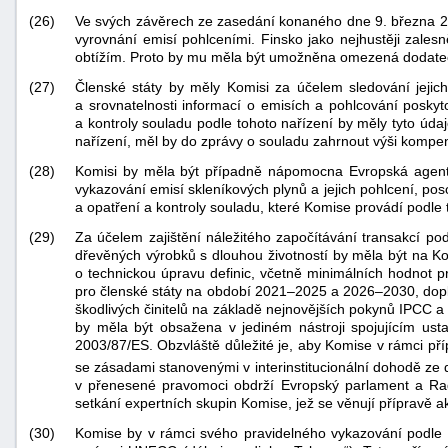
(26)
Ve svých závěrech ze zasedání konaného dne 9. března 20
vyrovnání emisí pohlceními. Finsko jako nejhustěji zal
obtížím. Proto by mu měla být umožněna omezená dodat
(27)
Členské státy by měly Komisi za účelem sledování jejich 
a srovnatelnosti informací o emisích a pohlcování posky
a kontroly souladu podle tohoto nařízení by měly tyto údaj
nařízení, měl by do zprávy o souladu zahrnout výši kompen
(28)
Komisi by měla být případně nápomocna Evropská agent
vykazování emisí skleníkových plynů a jejich pohlcení, po
a opatření a kontroly souladu, které Komise provádí podle 
(29)
Za účelem zajištění náležitého započítávání transakcí podl
dřevěných výrobků s dlouhou životností by měla být na K
o technickou úpravu definic, včetně minimálních hodnot pr
pro členské státy na období 2021–2025 a 2026–2030, dopl
škodlivých činitelů na základě nejnovějších pokynů IPCC a 
by měla být obsažena v jediném nástroji spojujícím ust
2003/87/ES. Obzvláště důležité je, aby Komise v rámci příp
se zásadami stanovenými v interinstitucionální dohodě ze
v přenesené pravomoci obdrží Evropský parlament a Rad
setkání expertních skupin Komise, jež se věnují přípravě 
(30)
Komise by v rámci svého pravidelného vykazování podle na