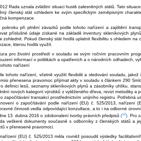
12 Rada uznala zvláštní situaci hustě zalesněných států. Tato situa
esněný členský stát vzhledem ke svým specifickým zeměpisným charak
ečná kompenzace.
pokroku při plnění závazků podle tohoto nařízení a zajištění transpar
tovat příslušné údaje získané na základě inventury skleníkových plyn
e zohlednit. Pokud členský stát hodlá uplatnit flexibilitu s ohledem 
zace, kterou hodlá využít.
ura pro životní prostředí v souladu se svým ročním pracovním pro
souzení informací o politikách a opatřeních a o národních odhadech, v
tohoto nařízení
e tohoto nařízení, včetně využití flexibilit a sledování souladu, jako
omisi přenesena pravomoc přijímat akty v souladu s článkem 290 Sml
o definici lesů, seznamy skleníkových plynů a zásobníky uhlíku, stano
nění nových kategorií výrobků z vytěženého dřeva, revizi metodiky a 
o započítávání transakcí prostřednictvím unijního registru. Potřebná us
anovení o započítávání podle nařízení (EU) č. 525/2013, nařízení (
ravné činnosti vedla odpovídající konzultace, a to i na odborné úrovni
12
 dne 13. dubna 2016 o zdokonalení tvorby právních předpisů
(
)
. Pro 
a veškeré dokumenty současně s odborníky z členských států a jeji
aktů v přenesené pravomoci.
řízení (EU) č. 525/2013 měla rovněž posoudit výsledky facilitativní