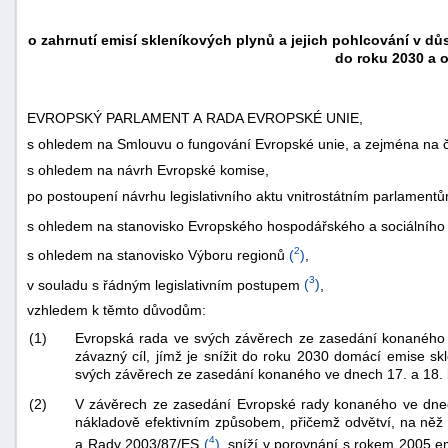
o zahrnutí emisí skleníkových plynů a jejich pohlcování v důs
do roku 2030 a o
EVROPSKÝ PARLAMENT A RADA EVROPSKÉ UNIE,
s ohledem na Smlouvu o fungování Evropské unie, a zejména na čl.
s ohledem na návrh Evropské komise,
po postoupení návrhu legislativního aktu vnitrostátním parlament
s ohledem na stanovisko Evropského hospodářského a sociálního
2
s ohledem na stanovisko Výboru regionů
(
)
,
3
v souladu s řádným legislativním postupem
(
)
,
vzhledem k těmto důvodům:
(1)
Evropská rada ve svých závěrech ze zasedání konaného ve 
závazný cíl, jímž je snížit do roku 2030 domácí emise sk
svých závěrech ze zasedání konaného ve dnech 17. a 18.
(2)
V závěrech ze zasedání Evropské rady konaného ve dnech 
nákladově efektivním způsobem, přičemž odvětví, na něž
4
a Rady 2003/87/ES
(
)
, sníží v porovnání s rokem 2005 e