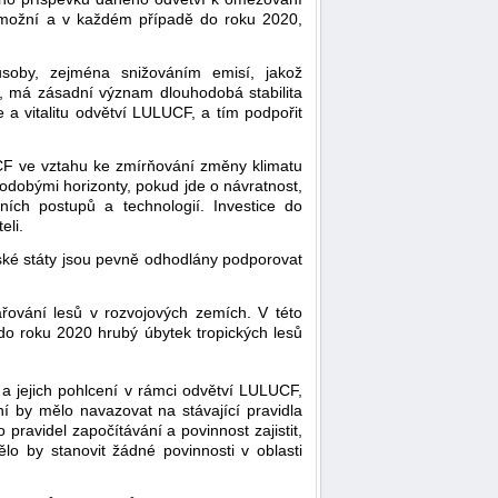
y umožní a v každém případě do roku 2020,
soby, zejména snižováním emisí, jakož
ku, má zásadní význam dlouhodobá stabilita
 a vitalitu odvětví LULUCF, a tím podpořit
LUCF ve vztahu ke zmírňování změny klimatu
hodobými horizonty, pokud jde o návratnost,
ních postupů a technologií. Investice do
eli.
ské státy jsou pevně odhodlány podporovat
řování lesů v rozvojových zemích. V této
 do roku 2020 hrubý úbytek tropických lesů
í a jejich pohlcení v rámci odvětví LULUCF,
ní by mělo navazovat na stávající pravidla
 pravidel započítávání a povinnost zajistit,
o by stanovit žádné povinnosti v oblasti