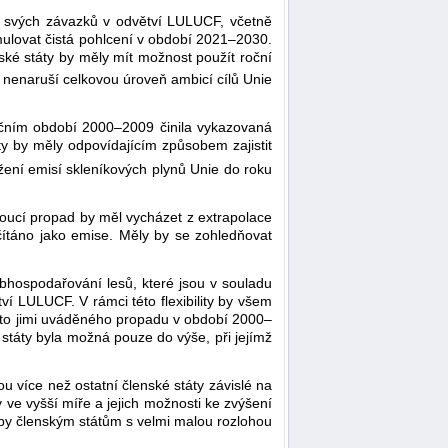
žení svých závazků v odvětví LULUCF, včetně
umulovat čistá pohlcení v období 2021–2030.
ské státy by měly mít možnost použít roční
ení nenaruší celkovou úroveň ambicí cílů Unie
nčním období 2000–2009 činila vykazovaná
y by měly odpovídajícím způsobem zajistit
ížení emisí skleníkových plynů Unie do roku
doucí propad by měl vycházet z extrapolace
čítáno jako emise. Měly by se zohledňovat
.
 obhospodařování lesů, které jsou v souladu
ví LULUCF. V rámci této flexibility by všem
nto jimi uváděného propadu v období 2000–
státy byla možná pouze do výše, při jejímž
 více než ostatní členské státy závislé na
 ve vyšší míře a jejich možnosti ke zvýšení
 aby členským státům s velmi malou rozlohou