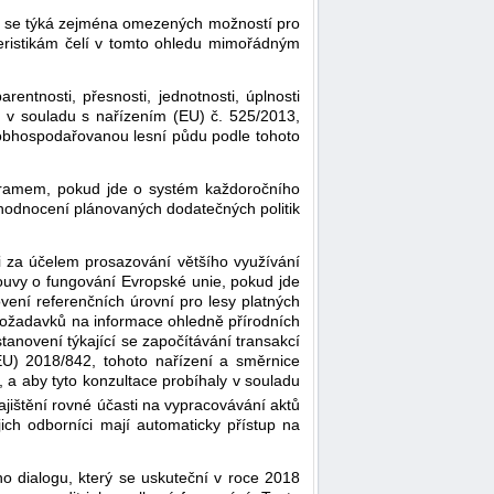
ce se týká zejména omezených možností pro
teristikám čelí v tomto ohledu mimořádným
entnosti, přesnosti, jednotnosti, úplnosti
ů v souladu s nařízením (EU) č. 525/2013,
na obhospodařovanou lesní půdu podle tohoto
gramem, pokud jde o systém každoročního
yhodnocení plánovaných dodatečných politik
ž i za účelem prosazování většího využívání
ouvy o fungování Evropské unie, pokud jde
vení referenčních úrovní pro lesy platných
požadavků na informace ohledně přírodních
tanovení týkající se započítávání transakcí
EU) 2018/842, tohoto nařízení a směrnice
, a aby tyto konzultace probíhaly v souladu
zajištění rovné účasti na vypracovávání aktů
ch odborníci mají automaticky přístup na
ho dialogu, který se uskuteční v roce 2018