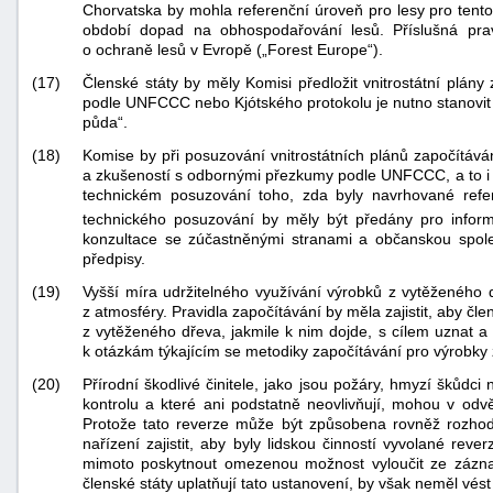
Chorvatska by mohla referenční úroveň pro lesy pro tento
období dopad na obhospodařování lesů. Příslušná prav
o ochraně lesů v Evropě („Forest Europe“).
(17)
Členské státy by měly Komisi předložit vnitrostátní plán
podle UNFCCC nebo Kjótského protokolu je nutno stanovit po
půda“.
(18)
Komise by při posuzování vnitrostátních plánů započítává
a zkušeností s odbornými přezkumy podle UNFCCC, a to i ohl
technickém posuzování toho, zda byly navrhované refer
technického posuzování by měly být předány pro info
konzultace se zúčastněnými stranami a občanskou společn
předpisy.
(19)
Vyšší míra udržitelného využívání výrobků z vytěženého d
z atmosféry. Pravidla započítávání by měla zajistit, aby 
z vytěženého dřeva, jakmile k nim dojde, s cílem uznat a
k otázkám týkajícím se metodiky započítávání pro výrobky
(20)
Přírodní škodlivé činitele, jako jsou požáry, hmyzí škůdci
kontrolu a které ani podstatně neovlivňují, mohou v o
Protože tato reverze může být způsobena rovněž rozhod
nařízení zajistit, aby byly lidskou činností vyvolané 
mimoto poskytnout omezenou možnost vyloučit ze záznam
členské státy uplatňují tato ustanovení, by však neměl vé