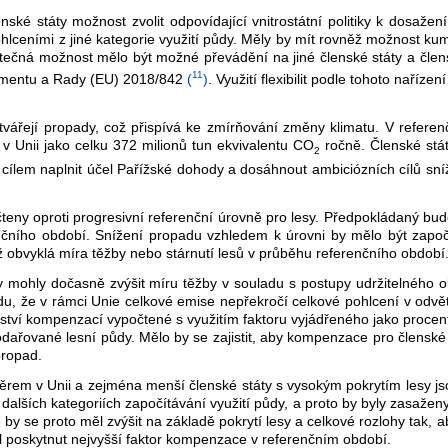
lenské státy možnost zvolit odpovídající vnitrostátní politiky k dosa
ohlceními z jiné kategorie využití půdy. Měly by mít rovněž možnost k
atečná možnost mělo být možné převádění na jiné členské státy a člen
11
lamentu a Rady (EU) 2018/842
(
)
. Využití flexibilit podle tohoto naříz
ářejí propady, což přispívá ke zmírňování změny klimatu. V refere
 Unii jako celku 372 milionů tun ekvivalentu CO
ročně. Členské stát
2
s cílem naplnit účel Pařížské dohody a dosáhnout ambiciózních cílů sn
eny oproti progresivní referenční úrovně pro lesy. Předpokládaný bu
enčního období. Snížení propadu vzhledem k úrovni by mělo být zapo
než obvyklá míra těžby nebo stárnutí lesů v průběhu referenčního období
 aby mohly dočasně zvýšit míru těžby v souladu s postupy udržitelného
du, že v rámci Unie celkové emise nepřekročí celkové pohlcení v odvět
žství kompenzací vypočtené s využitím faktoru vyjádřeného jako proce
řované lesní půdy. Mělo by se zajistit, aby kompenzace pro členské 
propad.
rem v Unii a zejména menší členské státy s vysokým pokrytím lesy jsou
lších kategoriích započítávání využití půdy, a proto by byly zasaženy
by se proto měl zvýšit na základě pokrytí lesy a celkové rozlohy tak,
l poskytnut nejvyšší faktor kompenzace v referenčním období.