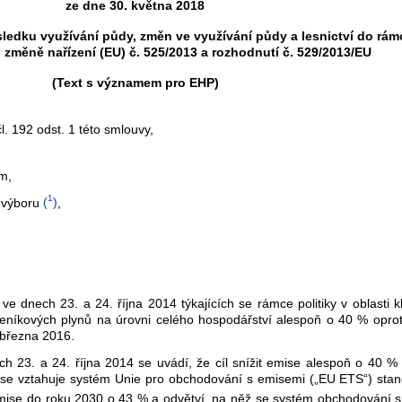
ze dne 30. května 2018
ledku využívání půdy, změn ve využívání půdy a lesnictví do rámce
 změně nařízení (EU) č. 525/2013 a rozhodnutí č. 529/2013/EU
(Text s významem pro EHP)
 192 odst. 1 této smlouvy,
ům,
1
 výboru
(
)
,
dnech 23. a 24. října 2014 týkajících se rámce politiky v oblasti k
leníkových plynů na úrovni celého hospodářství alespoň o 40 % oproti
 března 2016.
23. a 24. října 2014 se uvádí, že cíl snížit emise alespoň o 40 % bu
 se vztahuje systém Unie pro obchodování s emisemi („EU ETS“) sta
mise do roku 2030 o 43 % a odvětví, na něž se systém obchodování s 