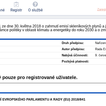
Zaregi
ané
Registr
O službě
e dne 30. května 2018 o zahrnutí emisí skleníkových plynů a j
ámce politiky v oblasti klimatu a energetiky do roku 2030 a o z
Druh předpisu:
Nařízen
Autor předpisu:
Rada Ev
Nabývá účinnosti:
9. červ
Pozbývá platnosti:
 pouze pro registrované uživatele.
Í EVROPSKÉHO PARLAMENTU A RADY (EU) 2018/841