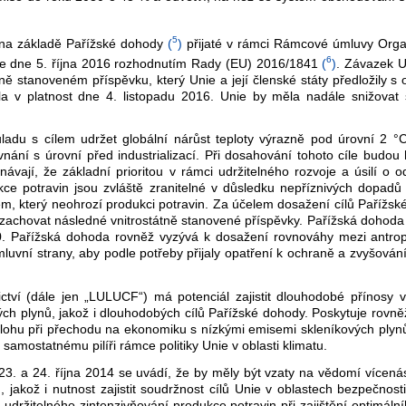
5
e na základě Pařížské dohody
(
)
přijaté v rámci Rámcové úmluvy Orga
6
e dne 5. října 2016 rozhodnutím Rady (EU) 2016/1841
(
)
. Závazek U
ně stanoveném příspěvku, který Unie a její členské státy předložily 
v platnost dne 4. listopadu 2016. Unie by měla nadále snižovat s
adu s cílem udržet globální nárůst teploty výrazně pod úrovní 2 °C 
ovnání s úrovní před industrializací. Při dosahování tohoto cíle budo
ají, že základní prioritou v rámci udržitelného rozvoje a úsilí o o
e potravin jsou zvláště zranitelné v důsledku nepříznivých dopadů 
m, který neohrozí produkci potravin. Za účelem dosažení cílů Pařížské
a zachovat následné vnitrostátně stanovené příspěvky. Pařížská dohoda 
020. Pařížská dohoda rovněž vyzývá k dosažení rovnováhy mezi antr
mluvní strany, aby podle potřeby přijaly opatření k ochraně a zvyšová
tví (dále jen „LULUCF“) má potenciál zajistit dlouhodobé přínosy v
ých plynů, jakož i dlouhodobých cílů Pařížské dohody. Poskytuje rovněž
u úlohu při přechodu na ekonomiku s nízkými emisemi skleníkových ply
amostatnému pilíři rámce politiky Unie v oblasti klimatu.
. a 24. října 2014 se uvádí, že by měly být vzaty na vědomí vícenás
jakož i nutnost zajistit soudržnost cílů Unie v oblastech bezpečnos
udržitelného zintenzivňování produkce potravin při zajištění optimá