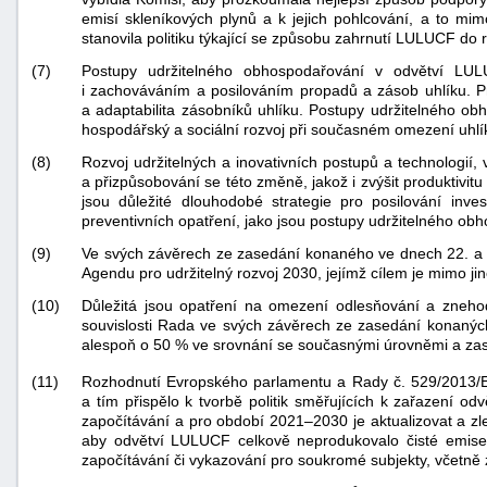
emisí skleníkových plynů a k jejich pohlcování, a to m
stanovila politiku týkající se způsobu zahrnutí LULUCF d
(7)
Postupy udržitelného obhospodařování v odvětví LUL
i zachováváním a posilováním propadů a zásob uhlíku. Pro
a adaptabilita zásobníků uhlíku. Postupy udržitelného ob
hospodářský a sociální rozvoj při současném omezení uhlík
(8)
Rozvoj udržitelných a inovativních postupů a technologií
a přizpůsobování se této změně, jakož i zvýšit produktivit
jsou důležité dlouhodobé strategie pro posilování inve
preventivních opatření, jako jsou postupy udržitelného obh
(9)
Ve svých závěrech ze zasedání konaného ve dnech 22. a 2
Agendu pro udržitelný rozvoj 2030, jejímž cílem je mimo ji
(10)
Důležitá jsou opatření na omezení odlesňování a zneho
souvislosti Rada ve svých závěrech ze zasedání konaných 
alespoň o 50 % ve srovnání se současnými úrovněmi a zast
Rozhodnutí Evropského parlamentu a Rady č. 529/2013
(11)
a tím přispělo k tvorbě politik směřujících k zařazení o
započítávání a pro období 2021–2030 je aktualizovat a zlepš
aby odvětví LULUCF celkově neprodukovalo čisté emise a
započítávání či vykazování pro soukromé subjekty, včetně