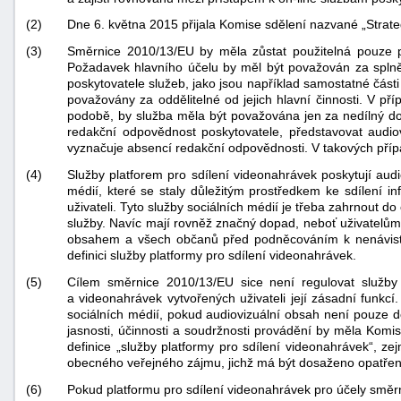
(2)
Dne 6. května 2015 přijala Komise sdělení nazvané „Strate
(3)
Směrnice 2010/13/EU by měla zůstat použitelná pouze p
Požadavek hlavního účelu by měl být považován za splněn
poskytovatele služeb, jako jsou například samostatné části
považovány za oddělitelné od jejich hlavní činnosti. V př
podobě, by služba měla být považována jen za nedílný dop
redakční odpovědnost poskytovatele, představovat audio
vyznačuje absencí redakční odpovědnosti. V takových pří
(4)
Služby platforem pro sdílení videonahrávek poskytují audio
médií, které se staly důležitým prostředkem ke sdílení
uživateli. Tyto služby sociálních médií je třeba zahrnout d
služby. Navíc mají rovněž značný dopad, neboť uživatelům 
obsahem a všech občanů před podněcováním k nenávisti, 
definici služby platformy pro sdílení videonahrávek.
(5)
Cílem směrnice 2010/13/EU sice není regulovat služby 
a videonahrávek vytvořených uživateli její zásadní funkc
sociálních médií, pokud audiovizuální obsah není pouze d
jasnosti, účinnosti a soudržnosti provádění by měla Komi
definice „služby platformy pro sdílení videonahrávek“, 
obecného veřejného zájmu, jichž má být dosaženo opatření
(6)
Pokud platformu pro sdílení videonahrávek pro účely směrn