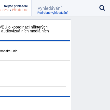
Nejste přihlášeni
strovat
/
Přihlásit se
Podrobné vyhledávání
/EU o koordinaci některých
o audiovizuálních mediálních
vropské unie