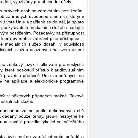
u dětí, využívány pro obchodní účely.
 o právech osob se zdravotním postižením.
eb zahrnutých uvedenou směrnicí, kterými
životě Unie a začlenit se do něj, je spjato
 poskytovatelé mediálních služeb spadající
ovým postižením. Požadavky na přístupnost
terá by mohla zabránit plné přístupnosti,
 mediálních služeb dosáhli v souvislosti
diálních služeb usazených na svém území
é znakový jazyk, titulkování pro neslyšící
 které poskytují přístup k audiovizuálním
ká právních předpisů Unie zaměřených na
n-line aplikace a elektronické programové
 být v některých případech možné. Takové
mediálních služeb.
u obecného zájmu podle definovaných cílů
 ukládány pouze tehdy, jsou-li nezbytné ke
ou zavést pravidla týkající se náležitého
by bylo možno zaručit integritu pořadů a