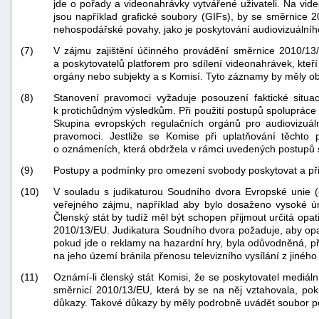
jde o pořady a videonahrávky vytvářené uživateli. Na vide
jsou například grafické soubory (GIFs), by se směrnice 
nehospodářské povahy, jako je poskytování audiovizuální
(7)
V zájmu zajištění účinného provádění směrnice 2010/13/E
a poskytovatelů platforem pro sdílení videonahrávek, kteří
orgány nebo subjekty a s Komisí. Tyto záznamy by měly obs
(8)
Stanovení pravomoci vyžaduje posouzení faktické situac
k protichůdným výsledkům. Při použití postupů spolupráce 
Skupina evropských regulačních orgánů pro audiovizuál
pravomoci. Jestliže se Komise při uplatňování těchto
o oznámeních, která obdržela v rámci uvedených postupů 
(9)
Postupy a podmínky pro omezení svobody poskytovat a přijím
(10)
V souladu s judikaturou Soudního dvora Evropské unie 
veřejného zájmu, například aby bylo dosaženo vysoké ú
Členský stát by tudíž měl být schopen přijmout určitá opat
2010/13/EU. Judikatura Soudního dvora požaduje, aby opat
pokud jde o reklamy na hazardní hry, byla odůvodněná, při
na jeho území bránila přenosu televizního vysílání z jiného
(11)
Oznámí-li členský stát Komisi, že se poskytovatel mediál
směrnicí 2010/13/EU, která by se na něj vztahovala, p
důkazy. Takové důkazy by měly podrobně uvádět soubor pod