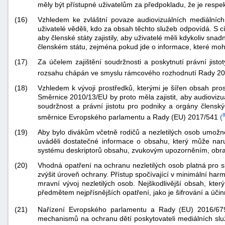
měly být přístupné uživatelům za předpokladu, že je respe
(16)
Vzhledem ke zvláštní povaze audiovizuálních mediálních 
uživatelé věděli, kdo za obsah těchto služeb odpovídá. S cíl
aby členské státy zajistily, aby uživatelé měli kdykoliv s
členském státu, zejména pokud jde o informace, které mohou
(17)
Za účelem zajištění soudržnosti a poskytnutí právní jis
rozsahu chápán ve smyslu rámcového rozhodnutí Rady 
(18)
Vzhledem k vývoji prostředků, kterými je šířen obsah pros
Směrnice 2010/13/EU by proto měla zajistit, aby audiovizuá
soudržnost a právní jistotu pro podniky a orgány člensk
směrnice Evropského parlamentu a Rady (EU) 2017/541
(
(19)
Aby bylo divákům včetně rodičů a nezletilých osob umožn
uváděli dostatečné informace o obsahu, který může naru
systému deskriptorů obsahu, zvukovým upozorněním, obraz
(20)
Vhodná opatření na ochranu nezletilých osob platná pro s
zvýšit úroveň ochrany. Přístup spočívající v minimální ha
mravní vývoj nezletilých osob. Nejškodlivější obsah, kte
předmětem nejpřísnějších opatření, jako je šifrování a účinn
Nařízení Evropského parlamentu a Rady (EU) 2016/6
(21)
mechanismů na ochranu dětí poskytovateli mediálních sl