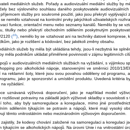
ateli mediálních služeb. Pořady a audiovizuální mediální služby by mě
ely bez výslovného souhlasu daného poskytovatele audiovizuálních 
příjemcem služby pro soukromé použití, jako jsou překrytí vyplývající 
se nemělo vztahovat na kontrolní prvky jakýchkoli uživatelských rozhr
edávací funkce, orientační menu nebo seznamy kanálů. Nemělo by se vzt
 titulky nebo překrytí obchodním sdělením poskytnutým poskytovatel
10
5/2120
(
)
, nemělo by se vztahovat ani na techniky datové komprese, k
edkům, jako je rozlišení a kódování, bez jakékoli změny obsahu.
ediálních služeb by měla být ukládána tehdy, jsou-li nezbytná ke spln
y měla podnikům ukládat přiměřené povinnosti v zájmu legitimních cílů 
ápojů v audiovizuálních mediálních službách na vyžádání, s výjimkou s
eshopping pro alkoholické nápoje, stanovenými ve směrnici 2010/13/EU.
 na reklamní šoty, které jsou svou povahou odděleny od programu, a v
ogramu, jako je sponzorství a umístění produktu. Uvedená kritéria b
 na vyžádání.
iroce uznávaná výživová doporučení, jako je například model výživ
 rozlišovat potraviny na základě jejich výživové skladby v souvislosti 
ění toho, aby byly samoregulace a koregulace, mimo jiné prostředni
ním sdělením týkajícím se potravin a nápojů, které mají vysoký obs
vují těmto vnitrostátním nebo mezinárodním výživovým doporučením.
zajistily, že kodexy chování založené na samoregulaci a koregulaci 
týkajícím se alkoholických nápojů. Na úrovni Unie i na vnitrostátní ú