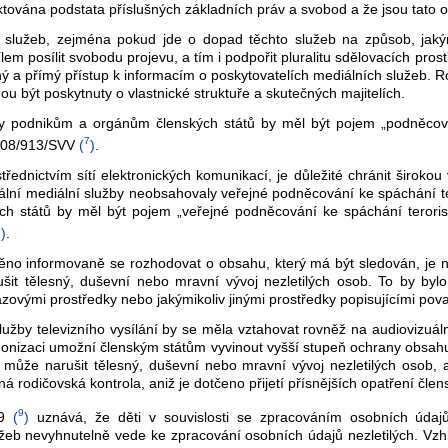
ktována podstata příslušných základních práv a svobod a že jsou tato 
služeb, zejména pokud jde o dopad těchto služeb na způsob, jakým s
em posílit svobodu projevu, a tím i podpořit pluralitu sdělovacích prost
nadný a přímý přístup k informacím o poskytovatelích mediálních služeb.
 být poskytnuty o vlastnické struktuře a skutečných majitelích.
toty podnikům a orgánům členských států by měl být pojem „podněcov
7
2008/913/SVV
(
)
.
třednictvím sítí elektronických komunikací, je důležité chránit širok
lní mediální služby neobsahovaly veřejné podněcování ke spáchání tero
ých států by měl být pojem „veřejné podněcování ke spáchání terori
8
)
.
ěno informovaně se rozhodovat o obsahu, který má být sledován, je n
šit tělesný, duševní nebo mravní vývoj nezletilých osob. To by byl
ovými prostředky nebo jakýmikoliv jinými prostředky popisujícími pov
lužby televizního vysílání by se měla vztahovat rovněž na audiovizuál
rmonizaci umožní členským státům vyvinout vyšší stupeň ochrany obsahu
rý může narušit tělesný, duševní nebo mravní vývoj nezletilých osob,
á rodičovská kontrola, aniž je dotčeno přijetí přísnějších opatření člen
9
79
(
)
uznává, že děti v souvislosti se zpracováním osobních údajů 
užeb nevyhnutelně vede ke zpracování osobních údajů nezletilých. V