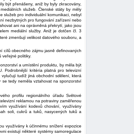
ly být přenášeny, aniž by byly zkracovány,
mediálních služeb. Členské státy by měly
ze služeb pro individuální komunikaci, nebyl
aní nezbytných pro fungování zařízení nebo
ahovat ani na oprávněná překrytí, jako jsou
em mediální služby. Aniž je dotčen čl. 3
teré zmenšují velikost datového souboru, a
ění cílů obecného zájmu jasně definovaných
veřejné politiky.
ponzorství a umístění produktu, by měla být
 Podrobnější kritéria platná pro televizní
ylučují tudíž jiná obchodní sdělení, která
y se tedy neměla vztahovat na sponzorství
ového profilu regionálního úřadu Světové
s televizní reklamou na potraviny zaměřenou
ctvím využívání kodexů chování, využívány
ah soli, cukrů a tuků, nasycených tuků a
jsou využívány k účinnému snížení expozice
rovni existují některé systémy samoregulace