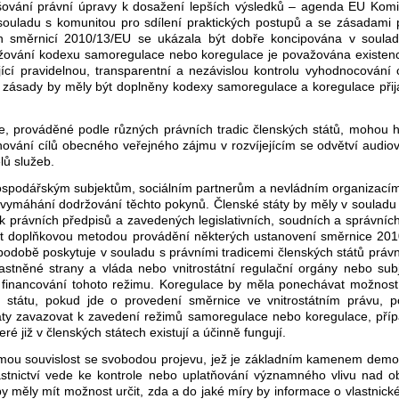
ání právní úpravy k dosažení lepších výsledků – agenda EU Komise 
v souladu s komunitou pro sdílení praktických postupů a se zásadami 
h směrnicí 2010/13/EU se ukázala být dobře koncipována v soulad
žování kodexu samoregulace nebo koregulace je považována existence le
jící pravidelnou, transparentní a nezávislou kontrolu vyhodnocování 
o zásady by měly být doplněny kodexy samoregulace a koregulace přij
e, prováděné podle různých právních tradic členských států, mohou h
vání cílů obecného veřejného zájmu v rozvíjejícím se odvětví audiovi
lů služeb.
hospodářským subjektům, sociálním partnerům a nevládním organizacím
vymáhání dodržování těchto pokynů. Členské státy by měly v souladu 
 právních předpisů a zavedených legislativních, soudních a správních
t doplňkovou metodou provádění některých ustanovení směrnice 201
podobě poskytuje v souladu s právními tradicemi členských států práv
častněné strany a vláda nebo vnitrostátní regulační orgány nebo sub
 financování tohoto režimu. Koregulace by měla ponechávat možnost, 
ho státu, pokud jde o provedení směrnice ve vnitrostátním právu,
ty zavazovat k zavedení režimů samoregulace nebo koregulace, přípa
eré již v členských státech existují a účinně fungují.
římou souvislost se svobodou projevu, jež je základním kamenem demok
vlastnictví vede ke kontrole nebo uplatňování významného vlivu nad
 měly mít možnost určit, zda a do jaké míry by informace o vlastnické