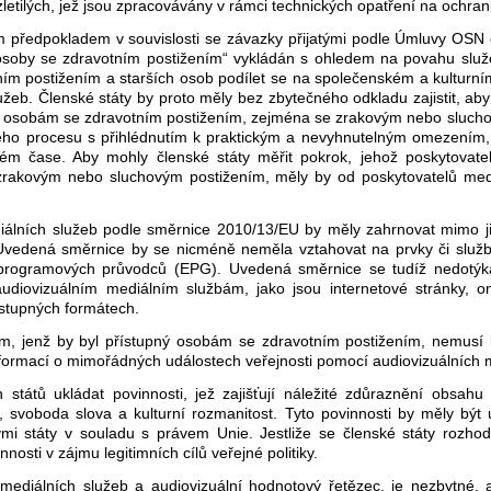
etilých, jež jsou zpracovávány v rámci technických opatření na ochran
ným předpokladem v souvislosti se závazky přijatými podle Úmluvy OSN
„osoby se zdravotním postižením“ vykládán s ohledem na povahu služ
ím postižením a starších osob podílet se na společenském a kulturním 
žeb. Členské státy by proto měly bez zbytečného odkladu zajistit, aby
sahu osobám se zdravotním postižením, zejména se zrakovým nebo sluch
ého procesu s přihlédnutím k praktickým a nevyhnutelným omezením, k
ém čase. Aby mohly členské státy měřit pokrok, jehož poskytovatelé
rakovým nebo sluchovým postižením, měly by od poskytovatelů me
iálních služeb podle směrnice 2010/13/EU by měly zahrnovat mimo jin
Uvedená směrnice by se nicméně neměla vztahovat na prvky či služby,
ch programových průvodců (EPG). Uvedená směrnice se tudíž nedotý
audiovizuálním mediálním službám, jako jsou internetové stránky, o
ostupných formátech.
m, jenž by byl přístupný osobám se zdravotním postižením, nemusí
nformací o mimořádných událostech veřejnosti pomocí audiovizuálních 
států ukládat povinnosti, jež zajišťují náležité zdůraznění obsah
, svoboda slova a kulturní rozmanitost. Tyto povinnosti by měly být
i státy v souladu s právem Unie. Jestliže se členské státy rozhodn
sti v zájmu legitimních cílů veřejné politiky.
ediálních služeb a audiovizuální hodnotový řetězec, je nezbytné, a