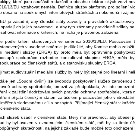
oklipy, které jsou součástí redakčního obsahu elektronických verzí no
2010/13/EU vztahovat neměla. Definice služby platformy pro sdílení v
ho obsahu na soukromých internetových stránkách a nekomerční zájmov
U je zásadní, aby členské státy zavedly a pravidelně aktualizovaly
 spadají do jejich pravomoci, a aby tyto záznamy pravidelně sdílely s
ahovat informace o kritériích, na nichž je pravomoc založena.
e podle kritérií stanovených ve směrnici 2010/13/EU. Posuzování t
stanovených v uvedené směrnici je důležité, aby Komise mohla založit 
ní mediální služby (ERGA) by proto měla být oprávněna poskytovat
 postupů spolupráce rozhodne konzultovat skupinu ERGA, měla by 
spolupráce od členských států, a o stanovisku skupiny ERGA.
at audiovizuální mediální služby by měly být stejné pro lineární i neli
(dále jen „Soudní dvůr“) lze svobodu poskytování služeb zaručeno
rovně ochrany spotřebitele, omezit za předpokladu, že tato omezen
ření k zajištění dodržování svých pravidel ochrany spotřebitele, která
ření přijatá členským státem za účelem prosazování jeho vnitrostátníh
měřená sledovanému cíli a nezbytná. Přijímající členský stát v každém
 členského státu.
ních služeb usadil v členském státě, který má pravomoc, aby obešel p
okud by byl usazen v oznamujícím členském státě, měl by za tímto 
půrných skutečností, na jejichž základě bude možné toto obcházení ná