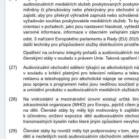
audiovizuálních mediálních služeb poskytovaných poskytov
měněny či přerušovány nebo překrývány pro obchodní úč
zajistit, aby pro překrytí výhradně zapnutá nebo schválená 
vyžadován souhlas poskytovatele mediálních služeb. To by 
orientaci v pořadech, jako jsou nastavení hlasitosti, vyhl
varovné informace, informace v obecném veřejném zájmu,
odst. 3 nařízení Evropského parlamentu a Rady (EU) 201
další techniky pro přizpůsobení služby distribučním prostř
Opatření na ochranu integrity pořadů a audiovizuálních m
členskými státy v souladu s právem Unie. Taková opatření b
(27)
Audiovizuální obchodní sdělení týkající se alkoholických n
v souladu s kritérii platnými pro televizní reklamu a tel
reklamu a teleshopping pro alkoholické nápoje se omezují
jsou spojena s programem nebo jsou nedílnou součástí pr
a umístění produktu v audiovizuálních mediálních službách
(28)
Na vnitrostátní a mezinárodní úrovni existují určitá š
zdravotnické organizace (WHO) pro Evropu, jejichž cílem je
na děti. Členské státy by měly být motivovány k zajišt
k účinnému snížení expozice dětí audiovizuálním obchod
transmastných kyselin nebo které jiným způsobem nevyho
(29)
Členské státy by rovněž měly být podporovány v tom, aby 
dětí a nezletilých osob audiovizuálním obchodním sdělením 