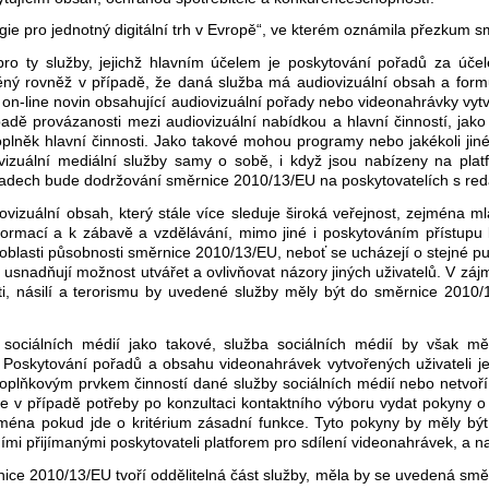
gie pro jednotný digitální trh v Evropě“, ve kterém oznámila přezkum 
ro ty služby, jejichž hlavním účelem je poskytování pořadů za úče
ý rovněž v případě, že daná služba má audiovizuální obsah a formu, 
 on-line novin obsahující audiovizuální pořady nebo videonahrávky vytv
ípadě provázanosti mezi audiovizuální nabídkou a hlavní činností, jak
lněk hlavní činnosti. Jako takové mohou programy nebo jakékoli jiné 
vizuální mediální služby samy o sobě, i když jsou nabízeny na plat
padech bude dodržování směrnice 2010/13/EU na poskytovatelích s red
vizuální obsah, který stále více sleduje široká veřejnost, zejména mlad
 informací a k zábavě a vzdělávání, mimo jiné i poskytováním příst
o oblasti působnosti směrnice 2010/13/EU, neboť se ucházejí o stejné p
usnadňují možnost utvářet a ovlivňovat názory jiných uživatelů. V záj
násilí a terorismu by uvedené služby měly být do směrnice 2010/13
sociálních médií jako takové, služba sociálních médií by však měl
í. Poskytování pořadů a obsahu videonahrávek vytvořených uživateli 
oplňkovým prvkem činností dané služby sociálních médií nebo netvoří 
se v případě potřeby po konzultaci kontaktního výboru vydat pokyny 
zejména pokud jde o kritérium zásadní funkce. Tyto pokyny by měly bý
mi přijímanými poskytovateli platforem pro sdílení videonahrávek, a n
ice 2010/13/EU tvoří oddělitelná část služby, měla by se uvedená směr