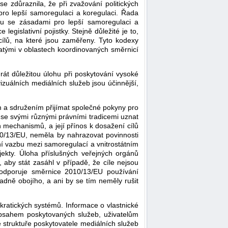
zdůraznila, že při zvažování politických
pro lepší samoregulaci a koregulaci. Řada
u se zásadami pro lepší samoregulaci a
gislativní pojistky. Stejně důležité je to,
cílů, na které jsou zaměřeny. Tyto kodexy
atými v oblastech koordinovaných směrnicí
rát důležitou úlohu při poskytování vysoké
zuálních mediálních služeb jsou účinnější,
 a sdružením přijímat společné pokyny pro
se svými různými právními tradicemi uznat
 mechanismů, a její přínos k dosažení cílů
0/13/EU, neměla by nahrazovat povinnosti
ní vazbu mezi samoregulací a vnitrostátním
jekty. Úloha příslušných veřejných orgánů
aby stát zasáhl v případě, že cíle nejsou
 podporuje směrnice 2010/13/EU používání
dně obojího, a ani by se tím neměly rušit
ratických systémů. Informace o vlastnické
 obsahem poskytovaných služeb, uživatelům
 struktuře poskytovatele mediálních služeb