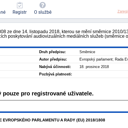
Zaregi
ané
Registr
O službě
8 ze dne 14. listopadu 2018, kterou se mění směrnice 2010/13
ících poskytování audiovizuálních mediálních služeb (směrnice 
Druh předpisu:
Směrnice
Autor předpisu:
Evropský parlament; Rada E
Nabývá účinnosti:
18. prosince 2018
Pozbývá platnosti:
 pouze pro registrované uživatele.
 EVROPSKÉHO PARLAMENTU A RADY (EU) 2018/1808