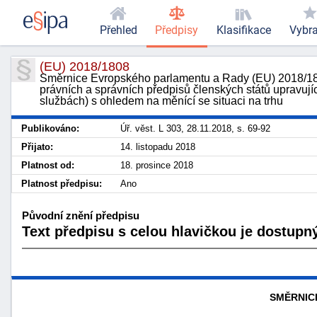
Přehled
Předpisy
Klasifikace
Vybr
(EU) 2018/1808
Směrnice Evropského parlamentu a Rady (EU) 2018/180
právních a správních předpisů členských států upravuj
službách) s ohledem na měnící se situaci na trhu
Publikováno:
Úř. věst. L 303, 28.11.2018, s. 69-92
Přijato:
14. listopadu 2018
Platnost od:
18. prosince 2018
Platnost předpisu:
Ano
Původní znění předpisu
Text předpisu s celou hlavičkou je dostupný
SMĚRNICE