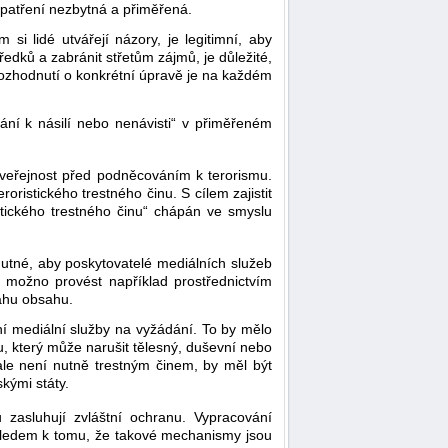
opatření nezbytná a přiměřená.
i lidé utvářejí názory, je legitimní, aby
ředků a zabránit střetům zájmů, je důležité,
 Rozhodnutí o konkrétní úpravě je na každém
ání k násilí nebo nenávisti“ v přiměřeném
ou veřejnost před podněcováním k terorismu.
ristického trestného činu. S cílem zajistit
stického trestného činu“ chápán ve smyslu
utné, aby poskytovatelé mediálních služeb
o možno provést například prostřednictvím
ahu obsahu.
ní mediální služby na vyžádání. To by mělo
, který může narušit tělesný, duševní nebo
 ale není nutně trestným činem, by měl být
skými státy.
zasluhují zvláštní ochranu. Vypracování
zhledem k tomu, že takové mechanismy jsou