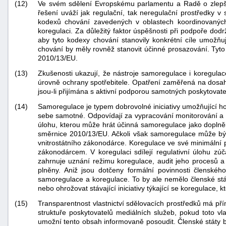
(12)
Ve svém sdělení Evropskému parlamentu a Radě o zlepšov
řešení uváží jak regulační, tak neregulační prostředky 
kodexů chování zavedených v oblastech koordinovanýc
koregulaci. Za důležitý faktor úspěšnosti při podpoře dodr
aby tyto kodexy chování stanovily konkrétní cíle umožňu
chování by měly rovněž stanovit účinné prosazování. Tyt
2010/13/EU.
(13)
Zkušenosti ukazují, že nástroje samoregulace i koregulac
úrovně ochrany spotřebitele. Opatření zaměřená na dosaho
jsou-li přijímána s aktivní podporou samotných poskytovate
(14)
Samoregulace je typem dobrovolné iniciativy umožňující 
sebe samotné. Odpovídají za vypracování monitorování a 
úlohu, kterou může hrát účinná samoregulace jako doplněk
směrnice 2010/13/EU. Ačkoli však samoregulace může bý
vnitrostátního zákonodárce. Koregulace ve své minimální 
zákonodárcem. V koregulaci sdílejí regulativní úlohu zú
zahrnuje uznání režimu koregulace, audit jeho procesů a
plněny. Aniž jsou dotčeny formální povinnosti členské
samoregulace a koregulace. To by ale nemělo členské stá
nebo ohrožovat stávající iniciativy týkající se koregulace, kt
(15)
Transparentnost vlastnictví sdělovacích prostředků má p
struktuře poskytovatelů mediálních služeb, pokud toto 
umožní tento obsah informovaně posoudit. Členské státy by