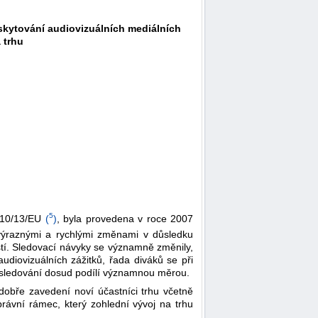
skytování audiovizuálních mediálních
 trhu
5
2010/13/EU
(
)
, byla provedena v roce 2007
 výraznými a rychlými změnami v důsledku
stí. Sledovací návyky se významně změnily,
udiovizuálních zážitků, řada diváků se při
ě sledování dosud podílí významnou měrou.
 dobře zavedení noví účastníci trhu včetně
právní rámec, který zohlední vývoj na trhu