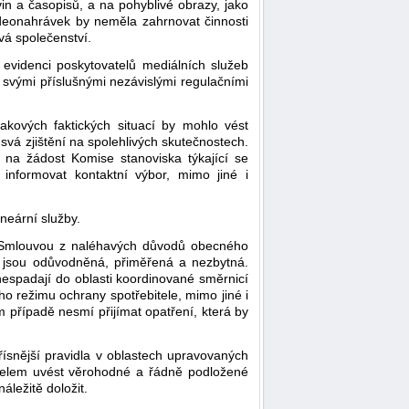
vin a časopisů, a na pohyblivé obrazy, jako
ideonahrávek by neměla zahrnovat činnosti
á společenství.
 evidenci poskytovatelů mediálních služeb
e svými příslušnými nezávislými regulačními
akových faktických situací by mohlo vést
svá zjištění na spolehlivých skutečnostech.
 na žádost Komise stanoviska týkající se
informovat kontaktní výbor, mimo jiné i
neární služby.
u Smlouvou z naléhavých důvodů obecného
í jsou odůvodněná, přiměřená a nezbytná.
 nespadají do oblasti koordinované směrnicí
o režimu ochrany spotřebitele, mimo jiné i
 případě nesmí přijímat opatření, která by
řísnější pravidla v oblastech upravovaných
účelem uvést věrohodné a řádně podložené
ležitě doložit.