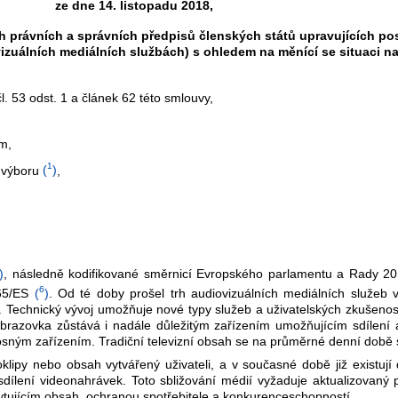
ze dne 14. listopadu 2018,
h právních a správních předpisů členských států upravujících po
izuálních mediálních službách) s ohledem na měnící se situaci na
 53 odst. 1 a článek 62 této smlouvy,
ům,
1
 výboru
(
)
,
)
, následně kodifikované směrnicí Evropského parlamentu a Rady 
6
/65/ES
(
)
. Od té doby prošel trh audiovizuálních mediálních služeb
eb. Technický vývoj umožňuje nové typy služeb a uživatelských zkušeno
brazovka zůstává i nadále důležitým zařízením umožňujícím sdílení a
nosným zařízením. Tradiční televizní obsah se na průměrné denní dob
lipy nebo obsah vytvářený uživateli, a v současné době již existují
dílení videonahrávek. Toto sbližování médií vyžaduje aktualizovaný 
ytujícím obsah, ochranou spotřebitele a konkurenceschopností.