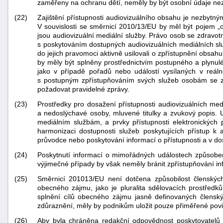
zaměřeny na ochranu dětí, neměly by být osobní údaje nezl
(22)
Zajištění přístupnosti audiovizuálního obsahu je nezbyt
V souvislosti se směrnicí 2010/13/EU by měl být pojem 
jsou audiovizuální mediální služby. Právo osob se zdravotn
s poskytováním dostupných audiovizuálních mediálních slu
do jejich pravomoci aktivně usilovali o zpřístupnění ob
by měly být splněny prostřednictvím postupného a plynul
jako v případě pořadů nebo událostí vysílaných v reáln
s postupným zpřístupňováním svých služeb osobám se z
požadovat pravidelné zprávy.
(23)
Prostředky pro dosažení přístupnosti audiovizuálních med
a nedoslýchavé osoby, mluvené titulky a zvukový popis. 
mediálním službám, a prvky přístupnosti elektronický
harmonizaci dostupnosti služeb poskytujících přístup k 
průvodce nebo poskytování informací o přístupnosti a v d
(24)
Poskytnutí informací o mimořádných událostech způsobe
výjimečné případy by však neměly bránit zpřístupňování i
(25)
Směrnicí 201013/EU není dotčena způsobilost členských 
obecného zájmu, jako je pluralita sdělovacích prostředků
splnění cílů obecného zájmu jasně definovaných členským
zdůraznění, měly by podnikům uložit pouze přiměřené povinno
(26)
Aby byla chráněna redakční odpovědnost poskytovatelů m