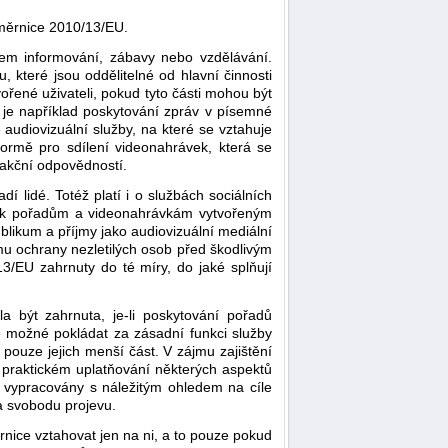
směrnice 2010/13/EU.
lem informování, zábavy nebo vzdělávání.
které jsou oddělitelné od hlavní činnosti
ořené uživateli, pokud tyto části mohou být
o je například poskytování zpráv v písemné
audiovizuální služby, na které se vztahuje
formě pro sdílení videonahrávek, která se
akční odpovědností.
í lidé. Totéž platí i o službách sociálních
upu k pořadům a videonahrávkám vytvořeným
ublikum a příjmy jako audiovizuální mediální
mu ochrany nezletilých osob před škodlivým
/EU zahrnuty do té míry, do jaké splňují
a být zahrnuta, je-li poskytování pořadů
je možné pokládat za zásadní funkci služby
pouze jejich menší část. V zájmu zajištění
o praktickém uplatňování některých aspektů
t vypracovány s náležitým ohledem na cíle
a svobodu projevu.
nice vztahovat jen na ni, a to pouze pokud