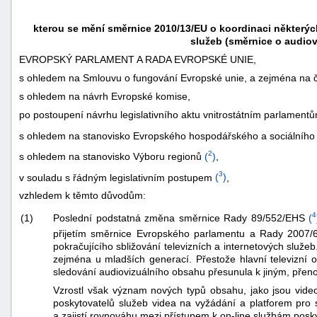
kterou se mění směrnice 2010/13/EU o koordinaci některýc
služeb (směrnice o audiov
EVROPSKÝ PARLAMENT A RADA EVROPSKÉ UNIE,
s ohledem na Smlouvu o fungování Evropské unie, a zejména na čl.
s ohledem na návrh Evropské komise,
po postoupení návrhu legislativního aktu vnitrostátním parlament
s ohledem na stanovisko Evropského hospodářského a sociálního
2
s ohledem na stanovisko Výboru regionů
(
)
,
3
v souladu s řádným legislativním postupem
(
)
,
vzhledem k těmto důvodům:
4
Poslední podstatná změna směrnice Rady 89/552/EHS
(
(1)
přijetím směrnice Evropského parlamentu a Rady 2007
pokračujícího sbližování televizních a internetových služ
zejména u mladších generací. Přestože hlavní televizní o
sledování audiovizuálního obsahu přesunula k jiným, pře
Vzrostl však význam nových typů obsahu, jako jsou videok
poskytovatelů služeb videa na vyžádání a platforem pro s
a zajistí rovnováhu mezi přístupem k on-line službám posk