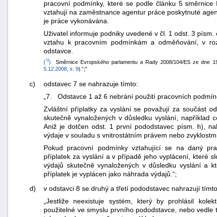
pracovní podmínky, které se podle článku 5 směrnic
vztahují na zaměstnance agentur práce poskytnuté age
je práce vykonávána.
Uživatel informuje podniky uvedené v čl. 1 odst. 3 písm
vztahu k pracovním podmínkám a odměňování, v roz
odstavce.
*2
(
)
Směrnice Evropského parlamentu a Rady 2008/104/ES ze dne 19.
5.12.2008, s. 9
).“;"
c)
odstavec 7 se nahrazuje tímto:
„7. Odstavce 1 až 6 nebrání použití pracovních podmíne
Zvláštní příplatky za vyslání se považují za součást 
skutečně vynaložených v důsledku vyslání, například c
Aniž je dotčen odst. 1 první pododstavec písm. h), n
výdaje v souladu s vnitrostátním právem nebo zvyklostm
Pokud pracovní podmínky vztahující se na daný prac
příplatek za vyslání a v případě jeho vyplácení, které s
výdajů skutečně vynaložených v důsledku vyslání a k
příplatek je vyplácen jako náhrada výdajů.“;
d)
v odstavci 8 se druhý a třetí pododstavec nahrazují tímto
„Jestliže neexistuje systém, který by prohlásil kol
použitelné ve smyslu prvního pododstavce, nebo vedle