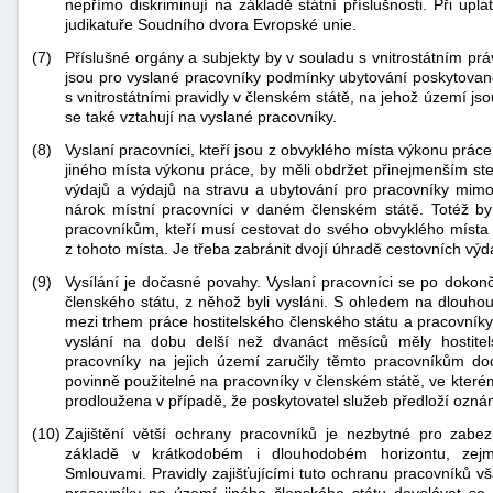
nepřímo diskriminují na základě státní příslušnosti. Při upla
judikatuře Soudního dvora Evropské unie.
(7)
Příslušné orgány a subjekty by v souladu s vnitrostátním pr
jsou pro vyslané pracovníky podmínky ubytování poskytova
s vnitrostátními pravidly v členském státě, na jehož území jsou
se také vztahují na vyslané pracovníky.
(8)
Vyslaní pracovníci, kteří jsou z obvyklého místa výkonu prác
jiného místa výkonu práce, by měli obdržet přinejmenším st
-
výdajů a výdajů na stravu a ubytování pro pracovníky mimo
nárok místní pracovníci v daném členském státě. Totéž by 
náhrady
pracovníkům, kteří musí cestovat do svého obvyklého místa
z tohoto místa. Je třeba zabránit dvojí úhradě cestovních výd
(9)
Vysílání je dočasné povahy. Vyslaní pracovníci se po dokonče
členského státu, z něhož byli vysláni. S ohledem na dlouhou
mezi trhem práce hostitelského členského státu a pracovník
vyslání na dobu delší než dvanáct měsíců měly hostitelské
pracovníky na jejich území zaručily těmto pracovníkům d
povinně použitelné na pracovníky v členském státě, ve kter
prodloužena v případě, že poskytovatel služeb předloží ozn
(10)
Zajištění větší ochrany pracovníků je nezbytné pro zab
základě v krátkodobém i dlouhodobém horizontu, zej
Smlouvami. Pravidly zajišťujícími tuto ochranu pracovníků v