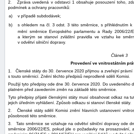
2. Zpráva uvedená v odstavci 1 obsahuje posouzení toho, zda j
podmínek a ochrany pracovníků:
a)
v případě subdodávek;
b)
s ohledem na čl. 3 odst. 3 této směrnice, s přihlédnutím k v
mění směrnice Evropského parlamentu a Rady 2006/22
a kterým se stanoví zvláštní pravidla ve vztahu ke směr
v odvětví silniční dopravy.
Článek 3
Provedení ve vnitrostátním prá
1. Členské státy do 30. července 2020 přijmou a zveřejní právní
s touto směrnicí. Znění těchto předpisů neprodleně sdělí Komisi.
Použijí tyto předpisy ode dne 30. července 2020. Do uvedeného 
platném před zavedením změn na základě této směrnice.
Tyto předpisy přijaté členskými státy musí obsahovat odkaz na tu
jejich úředním vyhlášení. Způsob odkazu si stanoví členské státy.
2. Členské státy sdělí Komisi znění hlavních ustanovení vnitrost
působnosti této směrnice.
3. Tato směrnice se vztahuje na odvětví silniční dopravy ode dne
směrnice 2006/22/ES, pokud jde o požadavky na prosazování, a 