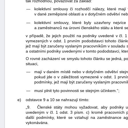
tak rozhodnou, považovat za základ:
—
kolektivní smlouvy či rozhodčí nálezy, které ma
v dané zeměpisné oblasti a v dotyčném odvětví neb
—
kolektivní smlouvy, které byly uzavřeny nejvíce
a zaměstnanců na úrovni členského státu a které se 
v případě, že jejich použití na podniky uvedené v čl. 1
vymezených v odst. 1 prvním pododstavci tohoto člán
jež mají být zaručeny vyslaným pracovníkům v souladu s
a ostatními podniky uvedenými v tomto pododstavci, kter
O rovné zacházení ve smyslu tohoto článku se jedná, po
situaci,
—
mají v daném místě nebo v dotyčném odvětví stejné
pokud jde o v záležitosti vymezené v odst. 1 prvn
podmínky, jež mají být zaručeny vyslaným pracovní
—
musí plnit tyto povinnosti se stejným účinkem.“;
e)
odstavce 9 a 10 se nahrazují tímto:
„9. Členské státy mohou vyžadovat, aby podniky uv
uvedeným v čl. 1 odst. 3 písm. c) kromě pracovních 
další podmínky, které se vztahují na zaměstnance a
vykonávána.