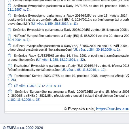
4
(
)
Směrnice Evropského parlamentu a Rady 96/71/ES ze dne 16. prosince 1996 o v
21.1.1997, s. 1
).
5
(
)
Směrnice Evropského parlamentu a Rady 2014/67/EU ze dne 15. května 2014 o 
poskytování služeb a o změně nařízení (EU) č. 1024/2012 o správní spolupráci prostř
o systému IMI“) (
Úř. věst. L 159, 28.5.2014, s. 11
).
6
(
)
Směrnice Evropského parlamentu a Rady 2008/104/ES ze dne 19. listopadu 2008 o
7
(
)
Nařízení Evropského parlamentu a Rady (ES) č. 883/2004 ze dne 29. dubna 2004
30.4.2004, s. 1
).
8
(
)
Nařízení Evropského parlamentu a Rady (ES) č. 987/2009 ze dne 16. září 2009, k
o koordinaci systémů sociálního zabezpečení (
Úř. věst. L 284, 30.10.2009, s. 1
).
9
(
)
Směrnice Rady 91/533/EHS ze dne 14. října 1991 o povinnosti zaměstnavatel
pracovního poměru (
Úř. věst. L 288, 18.10.1991, s. 32
).
10
(
)
Rozhodnutí Evropského parlamentu a Rady (EU) 2016/344 ze dne 9. března 2016, k
řešení problematiky nehlášené práce (
Úř. věst. L 65, 11.3.2016, s. 12
).
11
(
)
Rozhodnutí Komise 2009/17/ES ze dne 19. prosince 2008, kterým se zřizuje Výb
s. 26
).
12
(
)
Úř. věst. C 369, 17.12.2011, s. 14
.
13
(
)
Směrnice Evropského parlamentu a Rady 2006/22/ES ze dne 15. března 2006 
č. 3820/85 a (EHS) č. 3821/85 o předpisech v sociální oblasti týkajících se činností 
L 102, 11.4.2006, s. 35
).
© Evropská unie,
https://eur-lex.eu
© ESIPA s.r.o. 2002-2026