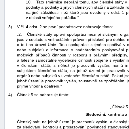
10. Tato směrnice nebrání tomu, aby členské státy v 
podniky a podniky z jiných členských států na základě 
na jiné záležitosti, než které jsou uvedeny v odst. 1
v oblasti veřejného pořádku.“
3)
V čl. 4 odst. 2 se první pododstavec nahrazuje tímto:
„2. Členské státy upraví spolupráci mezi příslušnými orgá
jsou v souladu s vnitrostátním právem příslušné pro dohled
a to i na úrovni Unie. Tato spolupráce zejména spočívá v
nebo subjektů o informace o nadnárodním poskytování p
možných případů činností v rozporu s právními předpisy
a falešné samostatné výdělečné činnosti spojené s vysílání
v členském státě, z něhož je pracovník vyslán, nemá 
subjektem členského státu, na jehož území je pracovník vy
orgánů nebo subjektů v uvedeném členském státě. Pokud jso
jehož území je pracovník vyslán, soustavně se zpožděním, je
přijme vhodná opatření.“
4)
Článek 5 se nahrazuje tímto:
„Článek 5
Sledování, kontrola a
Členský stát, na jehož území je pracovník vyslán, a členský
za sledování, kontrolu a prosazování povinností stanovenýc