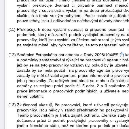
pracovníky na území jiného členského státu dovolávat se
vyslání překračuje dvanáct či případně osmnáct měsíců
"náhradě
pracovníky v souvislosti s vysláním na dobu překračující d
škod"
slučitelná s tímto volným pohybem. Podle ustálené judikat
pouze tehdy, jsou-li odůvodněna naléhavými důvody obecného
(11)
Překračuje-li doba vyslání dvanáct či případně osmnáct
podmínek, který má zaručit podnik vysílající pracovníky na 
pracovníky, kteří jsou vysláni za účelem nahrazení jiných vys
na stejném místě, aby bylo zajištěno, že toto nahrazení nebud
6
Směrnice Evropského parlamentu a Rady 2008/104/ES
(
)
ko
(12)
a podmínky zaměstnávání týkající se pracovníků agentur prá
jež by se na tyto pracovníky vztahovaly, pokud by je uživa
zásada by se měla použít i na pracovníky agentur práce vys
zásady by měl uživatel agenturu práce informovat o pracov
jeho pracovníky. Za určitých podmínek se mohou členské st
odměny za stejnou práci podle čl. 5 odst. 2 a 3 směrnice 
práce informace o pracovních podmínkách u uživatele nep
neměl uplatnit.
(13)
Zkušenosti ukazují, že pracovníci, které uživateli poskytuj
pracovníky, jsou někdy v rámci přeshraničního poskytování 
Těmto pracovníkům je třeba zajistit ochranu. Členské státy b
dočasnou práci či podnik poskytující pracovníky o vyslaný
jiného členského státu, než ve kterém pro podnik pro dočas