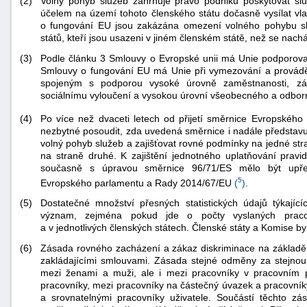
(2)
Volný pohyb služeb zahrnuje právo podniků poskytovat sl
účelem na území tohoto členského státu dočasně vysílat vl
o fungování EU jsou zakázána omezení volného pohybu služ
států, kteří jsou usazeni v jiném členském státě, než se nach
(3)
Podle článku 3 Smlouvy o Evropské unii má Unie podporovat
Smlouvy o fungování EU má Unie při vymezování a provádění
spojeným s podporou vysoké úrovně zaměstnanosti, zár
sociálnímu vyloučení a vysokou úrovní všeobecného a odborn
Po více než dvaceti letech od přijetí směrnice Evropské
(4)
nezbytné posoudit, zda uvedená směrnice i nadále představ
volný pohyb služeb a zajišťovat rovné podmínky na jedné str
na straně druhé. K zajištění jednotného uplatňování pravi
současně s úpravou směrnice 96/71/ES mělo být upře
5
Evropského parlamentu a Rady 2014/67/EU
(
)
.
(5)
Dostatečné množství přesných statistických údajů týkajíc
význam, zejména pokud jde o počty vyslaných pracov
a v jednotlivých členských státech. Členské státy a Komise b
+náhrady
(6)
Zásada rovného zacházení a zákaz diskriminace na základě st
zakládajícími smlouvami. Zásada stejné odměny za stejno
mezi ženami a muži, ale i mezi pracovníky v pracovním 
pracovníky, mezi pracovníky na částečný úvazek a pracovník
a srovnatelnými pracovníky uživatele. Součástí těchto zá