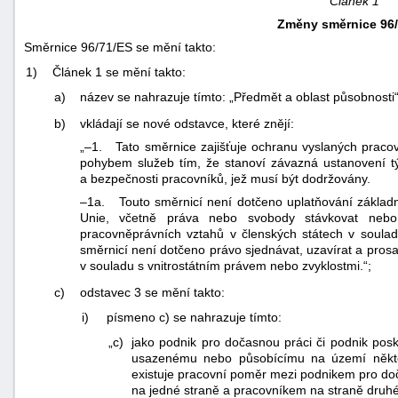
Článek 1
Změny směrnice 96/
Směrnice 96/71/ES se mění takto:
1)
Článek 1 se mění takto:
a)
název se nahrazuje tímto: „Předmět a oblast působnosti“
b)
vkládají se nové odstavce, které znějí:
„–1. Tato směrnice zajišťuje ochranu vyslaných pracovn
pohybem služeb tím, že stanoví závazná ustanovení t
a bezpečnosti pracovníků, jež musí být dodržovány.
–1a. Touto směrnicí není dotčeno uplatňování základn
Unie, včetně práva nebo svobody stávkovat nebo 
pracovněprávních vztahů v členských státech v soulad
směrnicí není dotčeno právo sjednávat, uzavírat a prosa
v souladu s vnitrostátním právem nebo zvyklostmi.“;
c)
odstavec 3 se mění takto:
i)
písmeno c) se nahrazuje tímto:
„c)
jako podnik pro dočasnou práci či podnik posk
usazenému nebo působícímu na území některé
existuje pracovní poměr mezi podnikem pro do
na jedné straně a pracovníkem na straně druhé