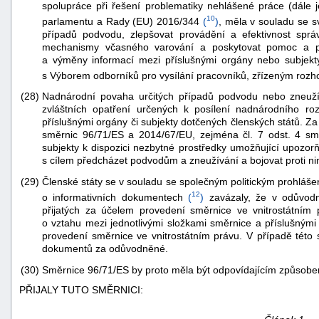
spolupráce při řešení problematiky nehlášené práce (dále 
10
parlamentu a Rady (EU) 2016/344
(
)
, měla v souladu se 
případů podvodu, zlepšovat provádění a efektivnost sprá
mechanismy včasného varování a poskytovat pomoc a po
a výměny informací mezi příslušnými orgány nebo subjekt
s Výborem odborníků pro vysílání pracovníků, zřízeným ro
(28)
Nadnárodní povaha určitých případů podvodu nebo zneužívá
zvláštních opatření určených k posílení nadnárodního ro
příslušnými orgány či subjekty dotčených členských států. Z
směrnic 96/71/ES a 2014/67/EU, zejména čl. 7 odst. 4 sm
subjekty k dispozici nezbytné prostředky umožňující upozor
s cílem předcházet podvodům a zneužívání a bojovat proti ni
(29)
Členské státy se v souladu se společným politickým prohláše
12
o informativních dokumentech
(
)
zavázaly, že v odůvodn
přijatých za účelem provedení směrnice ve vnitrostátním
o vztahu mezi jednotlivými složkami směrnice a příslušnými 
provedení směrnice ve vnitrostátním právu. V případě této
dokumentů za odůvodněné.
(30)
Směrnice 96/71/ES by proto měla být odpovídajícím způso
PŘIJALY TUTO SMĚRNICI: