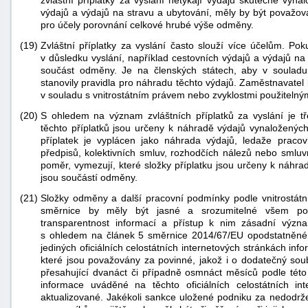
zvláštní příplatky za vyslání netýkají výdajů skutečně vyna
výdajů a výdajů na stravu a ubytování, měly by být považo
pro účely porovnání celkové hrubé výše odměny.
(19)
Zvláštní příplatky za vyslání často slouží více účelům. Po
v důsledku vyslání, například cestovních výdajů a výdajů n
součást odměny. Je na členských státech, aby v souladu
stanovily pravidla pro náhradu těchto výdajů. Zaměstnavatel
v souladu s vnitrostátním právem nebo zvyklostmi použitelný
(20)
S ohledem na význam zvláštních příplatků za vyslání je tře
těchto příplatků jsou určeny k náhradě výdajů vynaložených
příplatek je vyplácen jako náhrada výdajů, ledaže pracov
předpisů, kolektivních smluv, rozhodčích nálezů nebo smluv
poměr, vymezují, které složky příplatku jsou určeny k náhra
jsou součástí odměny.
(21)
Složky odměny a další pracovní podmínky podle vnitrostátn
směrnice by měly být jasné a srozumitelné všem po
transparentnost informací a přístup k nim zásadní význa
s ohledem na článek 5 směrnice 2014/67/EU opodstatněné ro
jediných oficiálních celostátních internetových stránkách i
které jsou považovány za povinné, jakož i o dodatečný sou
přesahující dvanáct či případně osmnáct měsíců podle této 
informace uváděné na těchto oficiálních celostátních in
aktualizované. Jakékoli sankce uložené podniku za nedodrž