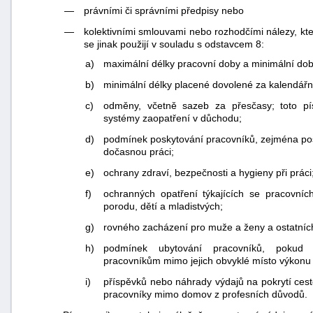
—
právními či správními předpisy nebo
—
kolektivními smlouvami nebo rozhodčími nálezy, kt
se jinak použijí v souladu s odstavcem 8:
a)
maximální délky pracovní doby a minimální do
b)
minimální délky placené dovolené za kalendářní
c)
odměny, včetně sazeb za přesčasy; toto p
systémy zaopatření v důchodu;
d)
podmínek poskytování pracovníků, zejména pos
dočasnou práci;
e)
ochrany zdraví, bezpečnosti a hygieny při práci
f)
ochranných opatření týkajících se pracovní
porodu, dětí a mladistvých;
g)
rovného zacházení pro muže a ženy a ostatníc
h)
podmínek ubytování pracovníků, pokud 
pracovníkům mimo jejich obvyklé místo výkonu
i)
příspěvků nebo náhrady výdajů na pokrytí cest
pracovníky mimo domov z profesních důvodů.