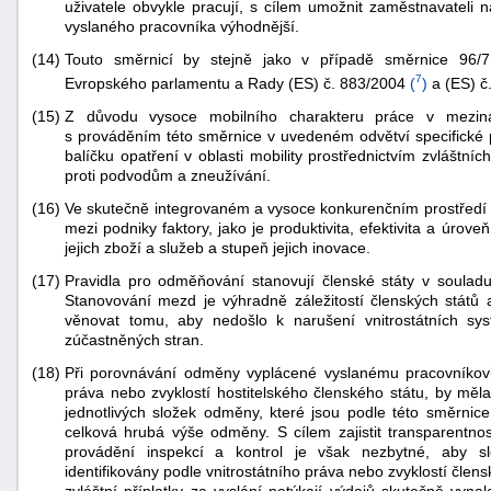
uživatele obvykle pracují, s cílem umožnit zaměstnavateli n
vyslaného pracovníka výhodnější.
(14)
Touto směrnicí by stejně jako v případě směrnice 96/7
7
Evropského parlamentu a Rady (ES) č. 883/2004
(
)
a (ES) č
(15)
Z důvodu vysoce mobilního charakteru práce v mezináro
s prováděním této směrnice v uvedeném odvětví specifické pr
balíčku opatření v oblasti mobility prostřednictvím zvláštních 
proti podvodům a zneužívání.
(16)
Ve skutečně integrovaném a vysoce konkurenčním prostředí 
mezi podniky faktory, jako je produktivita, efektivita a úroveň 
jejich zboží a služeb a stupeň jejich inovace.
(17)
Pravidla pro odměňování stanovují členské státy v soulad
Stanovování mezd je výhradně záležitostí členských států a
věnovat tomu, aby nedošlo k narušení vnitrostátních s
zúčastněných stran.
(18)
Při porovnávání odměny vyplácené vyslanému pracovníkovi
práva nebo zvyklostí hostitelského členského státu, by mě
jednotlivých složek odměny, které jsou podle této směrni
celková hrubá výše odměny. S cílem zajistit transparentn
provádění inspekcí a kontrol je však nezbytné, aby 
identifikovány podle vnitrostátního práva nebo zvyklostí člen