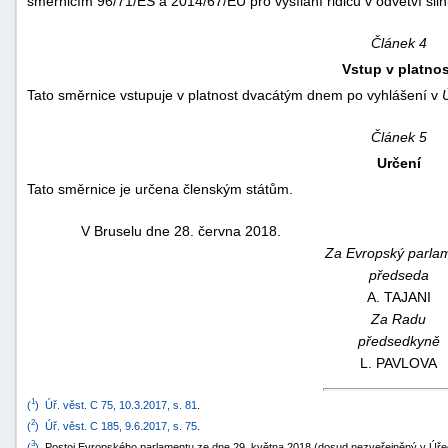
směrnicím 96/71/ES a 2014/67/EU pro vysílání řidičů v odvětví siln
Článek 4
Vstup v platnos
Tato směrnice vstupuje v platnost dvacátým dnem po vyhlášení v
Článek 5
Určení
Tato směrnice je určena členským státům.
V Bruselu dne 28. června 2018.
Za Evropský parla
předseda
A. TAJANI
Za Radu
předsedkyně
L. PAVLOVA
1
(
)
Úř. věst. C 75, 10.3.2017, s. 81
.
2
(
)
Úř. věst. C 185, 9.6.2017, s. 75
.
3
(
)
Postoj Evropského parlamentu ze dne 29. května 2018 (dosud nezveřejněný v Úřed