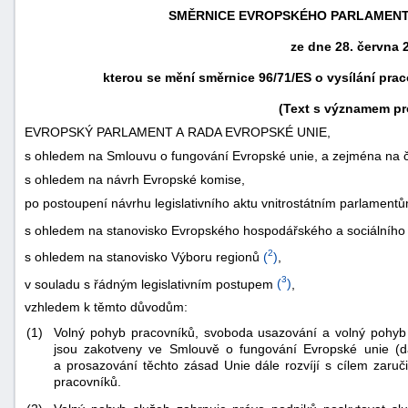
SMĚRNICE EVROPSKÉHO PARLAMENTU 
ze dne 28. června 
kterou se mění směrnice 96/71/ES o vysílání pra
(Text s významem pr
EVROPSKÝ PARLAMENT A RADA EVROPSKÉ UNIE,
s ohledem na Smlouvu o fungování Evropské unie, a zejména na čl.
s ohledem na návrh Evropské komise,
po postoupení návrhu legislativního aktu vnitrostátním parlament
s ohledem na stanovisko Evropského hospodářského a sociálního
2
s ohledem na stanovisko Výboru regionů
(
)
,
náhrady
škody
3
v souladu s řádným legislativním postupem
(
)
,
vzhledem k těmto důvodům:
(1)
Volný pohyb pracovníků, svoboda usazování a volný pohyb s
jsou zakotveny ve Smlouvě o fungování Evropské unie (d
a prosazování těchto zásad Unie dále rozvíjí s cílem zaru
pracovníků.