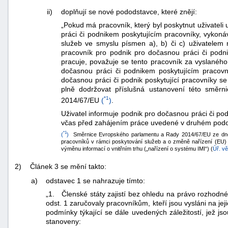
ii)
doplňují se nové pododstavce, které znějí:
„Pokud má pracovník, který byl poskytnut uživate
práci či podnikem poskytujícím pracovníky, vykon
služeb ve smyslu písmen a), b) či c) uživatelem
pracovník pro podnik pro dočasnou práci či podnik
pracuje, považuje se tento pracovník za vyslané
dočasnou práci či podnikem poskytujícím pracov
dočasnou práci či podnik poskytující pracovníky s
plně dodržovat příslušná ustanovení této směr
*1
2014/67/EU
(
)
.
Uživatel informuje podnik pro dočasnou práci či pod
včas před zahájením práce uvedené v druhém podo
*1
(
)
Směrnice Evropského parlamentu a Rady 2014/67/EU ze dne 
pracovníků v rámci poskytování služeb a o změně nařízení (EU) 
výměnu informací o vnitřním trhu („nařízení o systému IMI“) (
Úř. vě
2)
Článek 3 se mění takto:
a)
odstavec 1 se nahrazuje tímto:
„1. Členské státy zajistí bez ohledu na právo rozhodné
odst. 1 zaručovaly pracovníkům, kteří jsou vysláni na j
podmínky týkající se dále uvedených záležitostí, jež j
stanoveny: