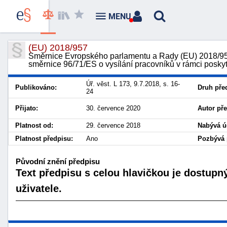
MENU
(EU) 2018/957
Směrnice Evropského parlamentu a Rady (EU) 2018/957
směrnice 96/71/ES o vysílání pracovníků v rámci posk
Úř. věst. L 173, 9.7.2018, s. 16-
Publikováno:
Druh pře
24
Přijato:
30. července 2020
Autor př
Platnost od:
29. července 2018
Nabývá ú
Platnost předpisu:
Ano
Pozbývá p
Původní znění předpisu
Text předpisu s celou hlavičkou je dostupn
uživatele.