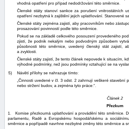
vhodná opatření pro případ nedodržování této směrnice.
Členské státy stanoví sankce za porušení vnitrostátních u
opatření nezbytná k zajištění jejich uplatňování. Stanovené s
Členské státy zejména zajistí, aby pracovníkům nebo zástu
prosazování povinností podle této směrnice.
Pokud se na základě celkového posouzení provedeného pod
zjistí, že podnik nekalým nebo podvodným způsobem vytvář
působnosti této směrnice, uvedený členský stát zajistí, 
a zvyklosti.
Členské státy zajistí, že tento článek nepovede k situacím,
výhodné podmínky, než jsou podmínky vztahující se na vysla
5)
Návětí přílohy se nahrazuje tímto:
„Činnosti uvedené v čl. 3 odst. 2 zahrnují veškeré stavební p
nebo stržení budov, a zejména tyto práce:“.
Článek 2
Přezkum
1. Komise přezkoumá uplatňování a provádění této směrnice. D
parlamentu, Radě a Evropskému hospodářskému a sociálnímu 
směrnice a popřípadě navrhne nezbytné změny této směrnice a s