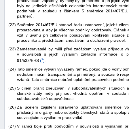
pracovníkům zajištěny, by měly být přiměřené a při jejich v
byly na jediných oficiálních celostátních internetových str
podmínek v souladu s článkem 5 směrnice 2014/67/EU, 
partnerů.
(22)
Směrnice 2014/67/EU stanoví řadu ustanovení, jejichž cílem j
prosazována a aby je všechny podniky dodržovaly. Článek 4
vzít v úvahu při celkovém posuzování konkrétní situace za
pracovníka a předcházení zneužívání a obcházení pravidel.
(23)
Zaměstnavatelé by měli před začátkem vyslání přijmout v
v souvislosti s jejich vysláním základní informace o
9
91/533/EHS
(
)
.
(24)
Tato směrnice vytváří vyvážený rámec, pokud jde o volný poh
nediskriminační, transparentní a přiměřený, a současně resp
vztahů. Tato směrnice nebrání uplatnění pracovních podmínek
(25)
S cílem bránit zneužívání v subdodavatelských situacích
členské státy měly přijmout vhodná opatření v souladu
subdodavatelské odpovědnosti.
(26)
Za účelem zajištění správného uplatňování směrnice 9
příslušnými orgány nebo subjekty členských států a spoluprá
souvisejícím s vysíláním pracovníků.
(27)
V rámci boje proti podvodům v souvislosti s vysíláním p