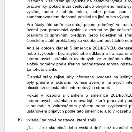
Písmeno i) se vztahuje výlučně na cestovní výdaje a v
pracovníky, pokud musí cestovat do obvyklého místa vý
vysláni, nebo z tohoto místa, nebo pokud jsou 
zaměstnavatelem dočasně posláni na jiné místo výkonu 
Pro účely této směrnice určují pojem „odměny“ vnitrostá
území jsou pracovníci vysláni, a rozumí se jím vešker
právními či správními předpisy nebo kolektivními sml
členském státě prohlášeny za všeobecně použitelné nebo
Aniž je dotčen článek 5 směrnice 2014/67/EU, členské
nebo zvyklostmi bez zbytečného odkladu a transparentn
internetových stránkách uvedených ve zmíněném člá
složek odměny podle třetího pododstavce tohoto odst
1a tohoto článku.
Členské státy zajistí, aby informace uvedené na jedinýc
byly přesné a aktuální. Komise zveřejní na svých in
oficiálních celostátních internetových stránek.
Pokud v rozporu s článkem 5 směrnice 2014/67/EU i
internetových stránkách neuvádějí, které pracovní po
v souladu s vnitrostátním právem nebo zvyklostmi př
ustanovení přijatých podle této směrnice, a to v rozsahu 
b)
vkládají se nové odstavce, které znějí:
„1a. Je-li skutečná doba vyslání delší než dvanáct m