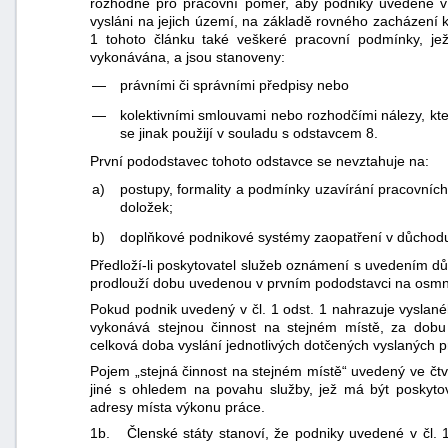
rozhodné pro pracovní poměr, aby podniky uvedené v č
vysláni na jejich území, na základě rovného zacházen
1 tohoto článku také veškeré pracovní podmínky, je
vykonávána, a jsou stanoveny:
—
právními či správními předpisy nebo
—
kolektivními smlouvami nebo rozhodčími nálezy, kt
se jinak použijí v souladu s odstavcem 8.
První pododstavec tohoto odstavce se nevztahuje na:
a)
postupy, formality a podmínky uzavírání pracovníc
doložek;
b)
doplňkové podnikové systémy zaopatření v důchod
Předloží-li poskytovatel služeb oznámení s uvedením dů
prodlouží dobu uvedenou v prvním pododstavci na osmn
Pokud podnik uvedený v čl. 1 odst. 1 nahrazuje vyslan
vykonává stejnou činnost na stejném místě, za dobu
celková doba vyslání jednotlivých dotčených vyslaných p
Pojem „stejná činnost na stejném místě“ uvedený ve čt
jiné s ohledem na povahu služby, jež má být poskyto
adresy místa výkonu práce.
1b. Členské státy stanoví, že podniky uvedené v čl. 