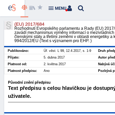
MENU
(EU) 2017/684
Rozhodnutí Evropského parlamentu a Rady (EU) 2017/6
zavádí mechanismus výměny informací o mezivládních
členskými státy a třetími zeměmi v oblasti energetiky a 
994/2012/EU (Text s významem pro EHP. )
Publikováno:
Úř. věst. L 99, 12.4.2017, s. 1-9
Druh před
Přijato:
5. dubna 2017
Autor před
Platnost od:
2. května 2017
Nabývá úči
Platnost předpisu:
Ano
Pozbývá pl
Původní znění předpisu
Text předpisu s celou hlavičkou je dostupn
uživatele.