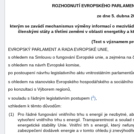
ROZHODNUTÍ EVROPSKÉHO PARLAMENTU
ze dne 5. dubna 2
kterým se zavádí mechanismus výměny informací o mezivlád
členskými státy a třetími zeměmi v oblasti energetiky a 
(Text s významem pr
EVROPSKÝ PARLAMENT A RADA EVROPSKÉ UNIE,
s ohledem na Smlouvu o fungování Evropské unie, a zejména na čl.
s ohledem na návrh Evropské komise,
po postoupení návrhu legislativního aktu vnitrostátním parlament
s ohledem na stanovisko Evropského hospodářského a sociálního
náhrady
po konzultaci s Výborem regionů,
škody
2
v souladu s řádným legislativním postupem
(
)
,
vzhledem k těmto důvodům:
(1)
Pro řádné fungování vnitřního trhu s energií je nezbytné, ab
vytvoření vnitřního trhu s energií. Transparentnost a soulad
energetické stability Unie. Vnitřní trh s energií, který nef
zabezpečení dodávek energie a v tomto ohledu ji znevýhodňuj