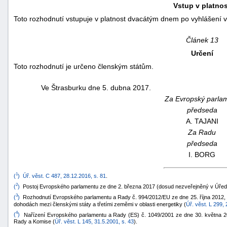
Vstup v platnos
Toto rozhodnutí vstupuje v platnost dvacátým dnem po vyhlášení 
Článek 13
Určení
Toto rozhodnutí je určeno členským státům.
Ve Štrasburku dne 5. dubna 2017.
Za Evropský parla
předseda
A. TAJANI
Za Radu
předseda
I. BORG
1
(
)
Úř. věst. C 487, 28.12.2016, s. 81
.
2
(
)
Postoj Evropského parlamentu ze dne 2. března 2017 (dosud nezveřejněný v Úředn
3
(
)
Rozhodnutí Evropského parlamentu a Rady č. 994/2012/EU ze dne 25. října 2012,
dohodách mezi členskými státy a třetími zeměmi v oblasti energetiky (
Úř. věst. L 299, 
4
(
)
Nařízení Evropského parlamentu a Rady (ES) č. 1049/2001 ze dne 30. května 20
Rady a Komise (
Úř. věst. L 145, 31.5.2001, s. 43
).