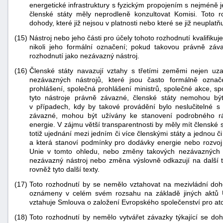
energetické infrastruktury s fyzickým propojením s nejméně
členské státy měly neprodleně konzultovat Komisi. Toto
dohody, které již nejsou v platnosti nebo které se již neuplatňu
(15)
Nástroj nebo jeho části pro účely tohoto rozhodnutí kvalifiku
nikoli jeho formální označení; pokud takovou právně záva
rozhodnutí jako nezávazný nástroj.
(16)
Členské státy navazují vztahy s třetími zeměmi nejen uz
nezávazných nástrojů, které jsou často formálně ozn
prohlášení, společná prohlášení ministrů, společné akce, s
tyto nástroje právně závazné, členské státy nemohou bý
v případech, kdy by takové provádění bylo neslučitelné s 
závazné, mohou být užívány ke stanovení podrobného rá
energie. V zájmu větší transparentnosti by měly mít členské 
totiž ujednání mezi jedním či více členskými státy a jednou 
a která stanoví podmínky pro dodávky energie nebo rozvoj e
Unie v tomto ohledu, nebo změny takových nezávazných nás
nezávazný nástroj nebo změna výslovně odkazují na další te
rovněž tyto další texty.
(17)
Toto rozhodnutí by se nemělo vztahovat na mezivládní doh
oznámeny v celém svém rozsahu na základě jiných aktů Un
vztahuje Smlouva o založení Evropského společenství pro at
(18)
Toto rozhodnutí by nemělo vytvářet závazky týkající se do