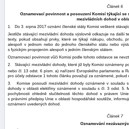
Článek 6
Oznamovací povinnost a posouzení Komisí týkající se 
mezivládních dohod v oblas
1. Do 3. srpna 2017 oznámí členské státy Komisi veškeré stávajíc
Jestliže stávající mezivládní dohoda výslovně odkazuje na další te
texty, pokud obsahují prvky, které se týkají nákupu, obchodu, p
alespoň v jednom nebo do jednoho členského státu nebo výstav
s fyzickým propojením alespoň s jedním členským státem.
Oznamovací povinnost vůči Komisi podle tohoto odstavce se nevz
2. Stávající mezivládní dohody, které již byly Komisi oznámeny po
nebo čl. 13 odst. 6 písm. a) nařízení Evropského parlamentu a 
pro účely odstavce 1 tohoto článku považují za oznámené, poku
3. Komise posoudí mezivládní dohody oznámené v souladu s od
dohody v oblasti elektřiny oznámené v souladu s čl. 3 odst. 5.
pochybnosti ohledně slučitelnosti těchto dohod s právem Unie,
s právními předpisy Unie v oblasti hospodářské soutěže, informuj
oznámení uvedených dohod.
Článek 7
Oznamování nezávaznýc