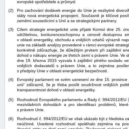
evropské spotřebitele a průmysl.
(2)
Pro zachování dodávek energie do Unie je nezbytné diverzif
státy nová energetická propojení. Současně je klíčové posíl
zeměmi sousedícími s Unií a se strategickými partnery.
(3)
Cílem strategie energetické unie přijaté Komisí dne 25. ú
udržitelnou, konkurenceschopnou a cenově dostupnou ener
v oblasti energetiky, obchodu a vnějších vztahů výrazně nap
unie na základě analýzy provedené v rámci evropské strateg
konkrétně zdůrazňuje, že důležitým prvkem při zajištění en
dohod o nákupu energie ze třetích zemí s právem Unie. Ve 
dne 19. března 2015 vyzvala k zajištění plného souladu v
vnějších dodavatelů s právem Unie, a to zejména posílení
s předpisy Unie v oblasti energetické bezpečnosti.
(4)
Evropský parlament ve svém usnesení ze dne 15. prosinc
unii“ zdůraznil, že je třeba posílit soudržnost vnějších poli
transparentnost dohod v oblasti energetiky.
+náhrady
Rozhodnutí Evropského parlamentu a Rady č. 994/2012/EU
(5)
mezivládních dohodách a pro identifikaci problémů, které 
s právem Unie.
(6)
Rozhodnutí č. 994/2012/EU se však ukázalo být z hlediska z
neúčinné. Uvedené rozhodnutí spoléhalo zejména na pos
členské státy se třetí zemí uzavřely. Zkušenosti získané př