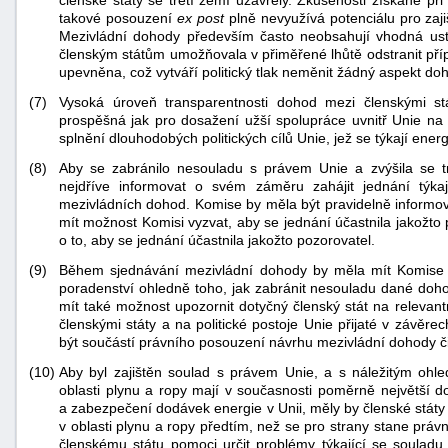
takové posouzení
ex post
plně nevyužívá potenciálu pro zaj
Mezivládní dohody především často neobsahují vhodná ust
členským státům umožňovala v přiměřené lhůtě odstranit příp
upevněna, což vytváří politický tlak neměnit žádný aspekt do
(7)
Vysoká úroveň transparentnosti dohod mezi členskými st
prospěšná jak pro dosažení užší spolupráce uvnitř Unie na po
splnění dlouhodobých politických cílů Unie, jež se týkají ene
(8)
Aby se zabránilo nesouladu s právem Unie a zvýšila se t
-
nejdříve informovat o svém záměru zahájit jednání týk
náhrady
mezivládních dohod. Komise by měla být pravidelně informov
mít možnost Komisi vyzvat, aby se jednání účastnila jakožt
o to, aby se jednání účastnila jakožto pozorovatel.
(9)
Během sjednávání mezivládní dohody by měla mít Komise
poradenství ohledně toho, jak zabránit nesouladu dané doh
mít také možnost upozornit dotyčný členský stát na relevantní
členskými státy a na politické postoje Unie přijaté v závě
být součástí právního posouzení návrhu mezivládní dohody č
(10)
Aby byl zajištěn soulad s právem Unie, a s náležitým oh
oblasti plynu a ropy mají v současnosti poměrně největší d
a zabezpečení dodávek energie v Unii, měly by členské stát
v oblasti plynu a ropy předtím, než se pro strany stane pr
členskému státu pomoci určit problémy týkající se soula