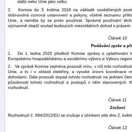
států nebo Unie jako celku.
2. Komise do 3. května 2018 na základě osvědčených postup
dobrovolná vzorová ustanovení a pokyny, včetně seznamu příkl
Unie, a neměla by se proto používat. Správné používání těc
významně zlepší soulad budoucích mezivládních dohod s právem 
Článek 10
Podávání zpráv a p
1. Do 1. ledna 2020 předloží Komise zprávu o uplatňování t
Evropskému hospodářskému a sociálnímu výboru a Výboru region
2. Ve zprávě Komise zejména posoudí míru, v níž toto rozhodnu
Unie, a to i v oblasti elektřiny, a vysoké úrovni koordinace m
dohodami. Dále posoudí dopad tohoto rozhodnutí na jednání člens
působnosti tohoto rozhodnutí a postupů v něm stanovených. Ke
rozhodnutí.
Článek 11
Zrušení
Rozhodnutí č. 994/2012/EU se zrušuje s účinkem ode dne 2. květ
Článek 12