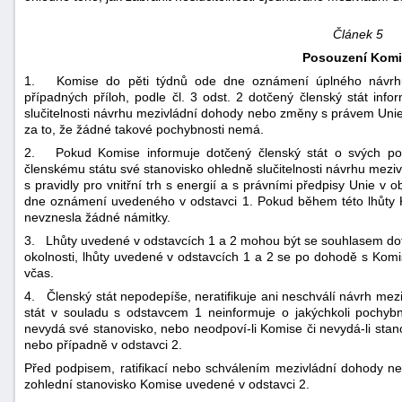
Článek 5
Posouzení Komi
1. Komise do pěti týdnů ode dne oznámení úplného návrhu 
případných příloh, podle čl. 3 odst. 2 dotčený členský stát inf
slučitelnosti návrhu mezivládní dohody nebo změny s právem Uni
za to, že žádné takové pochybnosti nemá.
2. Pokud Komise informuje dotčený členský stát o svých po
členskému státu své stanovisko ohledně slučitelnosti návrhu me
s pravidly pro vnitřní trh s energií a s právními předpisy Unie v
dne oznámení uvedeného v odstavci 1. Pokud během této lhůty 
nevznesla žádné námitky.
3. Lhůty uvedené v odstavcích 1 a 2 mohou být se souhlasem dotč
okolnosti, lhůty uvedené v odstavcích 1 a 2 se po dohodě s Komisí
včas.
4. Členský stát nepodepíše, neratifikuje ani neschválí návrh m
stát v souladu s odstavcem 1 neinformuje o jakýchkoli pochy
nevydá své stanovisko, nebo neodpoví-li Komise či nevydá-li stan
nebo případně v odstavci 2.
Před podpisem, ratifikací nebo schválením mezivládní dohody ne
zohlední stanovisko Komise uvedené v odstavci 2.