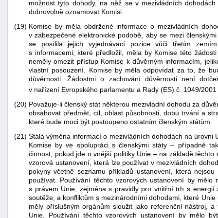
možnost tyto dohody, na něž se v mezivládních dohodách 
dobrovolně oznamovat Komisi.
(19)
Komise by měla obdržené informace o mezivládních dohod
v zabezpečené elektronické podobě, aby se mezi členskými s
se posílila jejich vyjednávací pozice vůči třetím zemí
s informacemi, které předložil, měla by Komise této žádost
neměly omezit přístup Komise k důvěrným informacím, jelik
vlastní posouzení. Komise by měla odpovídat za to, že b
důvěrnosti. Žádostmi o zachování důvěrnosti není dot
v nařízení Evropského parlamentu a Rady (ES) č. 1049/2001
(20)
Považuje-li členský stát některou mezivládní dohodu za důvě
obsahovat předmět, cíl, oblast působnosti, dobu trvání a str
které bude moci být postoupeno ostatním členským státům.
(21)
Stálá výměna informací o mezivládních dohodách na úrovni 
Komise by ve spolupráci s členskými státy – případně ta
činnost, pokud jde o vnější politiky Unie – na základě těch
vzorová ustanovení, která lze používat v mezivládních dohod
pokyny včetně seznamu příkladů ustanovení, která nejsou
používat. Používání těchto vzorových ustanovení by mělo m
s právem Unie, zejména s pravidly pro vnitřní trh s energií
soutěže, a konfliktům s mezinárodními dohodami, které Unie
měly příslušným orgánům sloužit jako referenční nástroj, a 
Unie. Používání těchto vzorových ustanovení by mělo bý