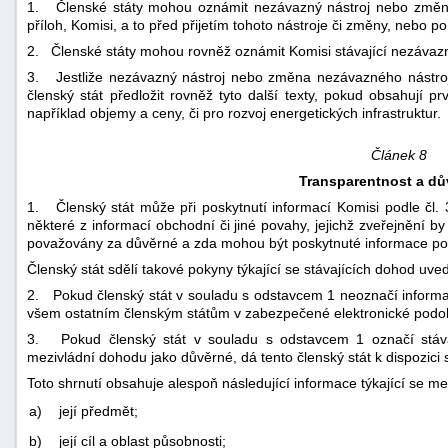
1. Členské státy mohou oznámit nezávazný nástroj nebo změnu 
příloh, Komisi, a to před přijetím tohoto nástroje či změny, nebo p
2. Členské státy mohou rovněž oznámit Komisi stávající nezávazné
3. Jestliže nezávazný nástroj nebo změna nezávazného nástroje
členský stát předložit rovněž tyto další texty, pokud obsahují p
například objemy a ceny, či pro rozvoj energetických infrastruktur.
Článek 8
Transparentnost a dů
1. Členský stát může při poskytnutí informací Komisi podle čl. 3
některé z informací obchodní či jiné povahy, jejichž zveřejnění by
považovány za důvěrné a zda mohou být poskytnuté informace po
Členský stát sdělí takové pokyny týkající se stávajících dohod uved
2. Pokud členský stát v souladu s odstavcem 1 neoznačí informa
všem ostatním členským státům v zabezpečené elektronické podo
3. Pokud členský stát v souladu s odstavcem 1 označí stáva
mezivládní dohodu jako důvěrné, dá tento členský stát k dispozici 
Toto shrnutí obsahuje alespoň následující informace týkající se 
a)
její předmět;
b)
její cíl a oblast působnosti;