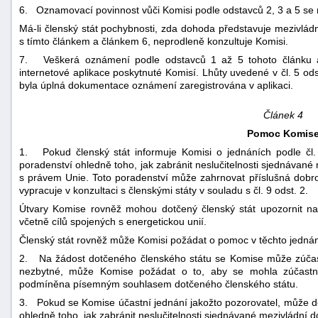
6. Oznamovací povinnost vůči Komisi podle odstavců 2, 3 a 5 se
Má-li členský stát pochybnosti, zda dohoda představuje mezivládn
s tímto článkem a článkem 6, neprodleně konzultuje Komisi.
7. Veškerá oznámení podle odstavců 1 až 5 tohoto článku a 
internetové aplikace poskytnuté Komisí. Lhůty uvedené v čl. 5 odst
byla úplná dokumentace oznámení zaregistrována v aplikaci.
Článek 4
Pomoc Komis
1. Pokud členský stát informuje Komisi o jednáních podle čl
poradenství ohledně toho, jak zabránit neslučitelnosti sjednáva
s právem Unie. Toto poradenství může zahrnovat příslušná dobr
vypracuje v konzultaci s členskými státy v souladu s čl. 9 odst. 2.
Útvary Komise rovněž mohou dotčený členský stát upozornit na př
včetně cílů spojených s energetickou unií.
Členský stát rovněž může Komisi požádat o pomoc v těchto jednán
2. Na žádost dotčeného členského státu se Komise může zúčastni
nezbytné, může Komise požádat o to, aby se mohla zúčastnit
podmíněna písemným souhlasem dotčeného členského státu.
3. Pokud se Komise účastní jednání jakožto pozorovatel, může 
ohledně toho, jak zabránit neslučitelnosti sjednávané mezivládn