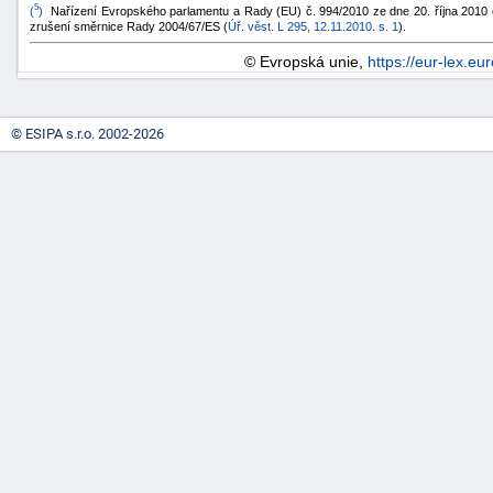
5
(
)
Nařízení Evropského parlamentu a Rady (EU) č. 994/2010 ze dne 20. října 2010 o
zrušení směrnice Rady 2004/67/ES (
Úř. věst. L 295, 12.11.2010. s. 1
).
© Evropská unie,
https://eur-lex.eu
© ESIPA s.r.o. 2002-2026