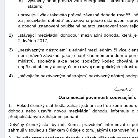
b)
výstavby nebo provozování energetické infrastruktury
státem;
upravuje-li však takováto právně závazná dohoda rovněž jiné
za „mezivládní dohodu“ považována pouze ustanovení upravu
a obecná ustanovení použitelná na tato ustanovení souvisejíc
2)
„stávající mezivládní dohodou“ mezivládní dohoda, která je
2. května 2017;
3)
„nezávazným nástrojem“ ujednání mezi jedním či více člensk
není právně závazné, jako je například memorandum o poroz
ministrů, společná akce nebo společný kodex chování, 
například objemy a ceny, či pro rozvoj energetických infrastru
4)
„stávajícím nezávazným nástrojem“ nezávazný nástroj podep
Článek 3
Oznamovací povinnosti související s
1. Pokud členský stát hodlá zahájit jednání se třetí zemí nebo s
dohodu nebo uzavřít novou mezivládní dohodu, informuje o
předpokládaným zahájením jednání.
Dotyčný členský stát by měl Komisi pravidelně informovat o po
zahrnují v souladu s článkem 8 údaje o tom, jakými ustanoveními se
2. Jakmile strany dosáhnou dohody o všech klíčových prvcích náv