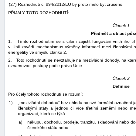
(27)
Rozhodnutí č. 994/2012/EU by proto mělo být zrušeno,
PŘIJALY TOTO ROZHODNUTÍ:
Článek 1
Předmět a oblast půs
1. Tímto rozhodnutím se s cílem zajistit fungování vnitřního tr
v Unii zavádí mechanismus výměny informací mezi členskými st
energetiky ve smyslu článku 2.
2. Toto rozhodnutí se nevztahuje na mezivládní dohody, na které s
oznamovací postupy podle práva Unie.
Článek 2
Definice
Pro účely tohoto rozhodnutí se rozumí:
1)
„mezivládní dohodou“ bez ohledu na své formální označení j
členskými státy a jednou či více třetími zeměmi nebo me
organizací, která se týká:
a)
nákupu, obchodu, prodeje, tranzitu, skladování nebo 
členského státu nebo