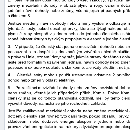
změny mezivládní dohody v oblasti plynu a ropy, oznámí dotče
jednání návrh dohody nebo změny, včetně jejich případných pří
s článkem 5.
Jestliže uvedený návrh dohody nebo změny výslovně odkazuje na 
tyto další texty, pokud obsahují prvky, které se týkají nákupu, o
plynu či ropy alespoň v jednom nebo do jednoho členského stát
ropné infrastruktury s fyzickým propojením alespoň s jedním člen
3. V případě, že členský stát jedná o mezivládní dohodě nebo změ
posouzení s to dospět k jednoznačným závěrům ohledně slučite
s právem Unie, oznámí dotyčný stát, jakmile strany dosáhnou doho
ještě před formálním uzavřením jednání, návrh dohody nebo změny,
posouzení
ex ante
v souladu s článkem 5, ale vždy předtím, než j
4. Členské státy mohou použít ustanovení odstavce 2 prvníh
dohod nebo změn v oblasti elektřiny.
5. Po ratifikaci mezivládní dohody nebo změny mezivládní doho
nebo změnu, včetně jejich případných příloh, Komisi. Pokud Komis
členský stát se od tohoto stanoviska odchýlil, měl by tento čl
vysvětlit důvody, na nichž se jeho rozhodnutí zakládá.
Jestliže ratifikovaná mezivládní dohoda nebo změna mezivládní 
dotčený členský stát rovněž tyto další texty, pokud obsahují prvky,
skladování nebo dodávek energie alespoň v jednom nebo do
provozování energetické infrastruktury s fyzickým propojením ale