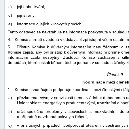
c)
její dobu trvání;
d)
její strany;
e)
informace o jejích klíčových prvcích.
Tento odstavec se nevztahuje na informace poskytnuté v souladu s 
4. Komise shrnutí uvedená v odstavci 3 zpřístupní všem ostatním
5. Přístup Komise k důvěrným informacím není žádostmi o za
Komise zajistí, aby byl přístup k důvěrným informacím přísně ome
informacím zcela nezbytný. Zástupci Komise zacházejí s citli
dohodách, které získali během těchto jednání v souladu s články 3 
Článek 9
Koordinace mezi člensk
1. Komise usnadňuje a podporuje koordinaci mezi členskými státy
a)
přezkoumat vývoj v souvislosti s mezivládními dohodami a us
Unie v oblasti energetiky s producentskými, tranzitními a spo
b)
určit společné problémy v souvislosti s mezivládními doh
a případně navrhnout pokyny a řešení;
c)
v příslušných případech podporovat utváření vícestranných