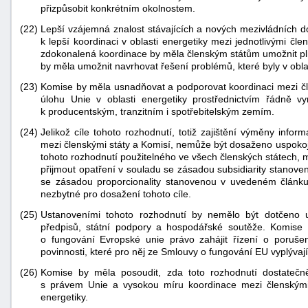
přizpůsobit konkrétním okolnostem.
(22)
Lepší vzájemná znalost stávajících a nových mezivládních do
k lepší koordinaci v oblasti energetiky mezi jednotlivými čl
zdokonalená koordinace by měla členským státům umožnit plně
by měla umožnit navrhovat řešení problémů, které byly v obla
(23)
Komise by měla usnadňovat a podporovat koordinaci mezi člen
úlohu Unie v oblasti energetiky prostřednictvím řádně 
k producentským, tranzitním i spotřebitelským zemím.
(24)
Jelikož cíle tohoto rozhodnutí, totiž zajištění výměny info
mezi členskými státy a Komisí, nemůže být dosaženo uspokojiv
tohoto rozhodnutí použitelného ve všech členských státech,
přijmout opatření v souladu se zásadou subsidiarity stanove
se zásadou proporcionality stanovenou v uvedeném článku
nezbytné pro dosažení tohoto cíle.
(25)
Ustanoveními tohoto rozhodnutí by nemělo být dotčeno up
předpisů, státní podpory a hospodářské soutěže. Komis
o fungování Evropské unie právo zahájit řízení o porušení
povinnosti, které pro něj ze Smlouvy o fungování EU vyplývají
(26)
Komise by měla posoudit, zda toto rozhodnutí dostatečn
s právem Unie a vysokou míru koordinace mezi členskými 
energetiky.