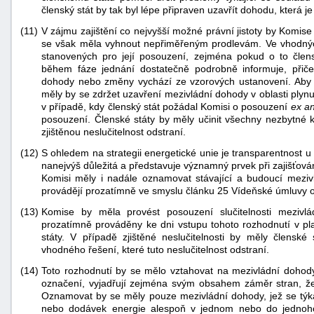
členský stát by tak byl lépe připraven uzavřít dohodu, která j
"náhradě
(11)
V zájmu zajištění co nejvyšší možné právní jistoty by Komis
škod"
se však měla vyhnout nepřiměřeným prodlevám. Ve vhodnýc
stanovených pro její posouzení, zejména pokud o to člen
během fáze jednání dostatečně podrobně informuje, přič
dohody nebo změny vychází ze vzorových ustanovení. Aby m
měly by se zdržet uzavření mezivládní dohody v oblasti plynu
v případě, kdy členský stát požádal Komisi o posouzení
ex a
posouzení. Členské státy by měly učinit všechny nezbytné k
zjištěnou neslučitelnost odstraní.
(12)
S ohledem na strategii energetické unie je transparentnost 
nanejvýš důležitá a představuje významný prvek při zajišťován
Komisi měly i nadále oznamovat stávající a budoucí mezivlá
provádějí prozatímně ve smyslu článku 25 Vídeňské úmluvy o
(13)
Komise by měla provést posouzení slučitelnosti mezivlá
prozatímně prováděny ke dni vstupu tohoto rozhodnutí v pl
státy. V případě zjištěné neslučitelnosti by měly členské
vhodného řešení, které tuto neslučitelnost odstraní.
(14)
Toto rozhodnutí by se mělo vztahovat na mezivládní dohody
označení, vyjadřují zejména svým obsahem záměr stran, ž
Oznamovat by se měly pouze mezivládní dohody, jež se týkaj
nebo dodávek energie alespoň v jednom nebo do jednoho