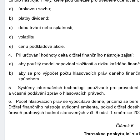
tohoto nástroje. Prvky, které jsou důležité pro uvedené oceňování
a)
úrokovou sazbu;
b)
platby dividend;
c)
dobu trvání nebo splatnosti;
d)
volatilitu;
e)
cenu podkladové akcie.
4. Při určování hodnoty delta držitel finančního nástroje zajistí:
a)
aby použitý model odpovídal složitosti a riziku každého finanč
b)
aby se pro výpočet počtu hlasovacích práv daného finanční
způsobem.
5. Systémy informačních technologií používané pro provedení vý
a včasné podávání zpráv o hlasovacích právech.
6. Počet hlasovacích práv se vypočítává denně, přičemž se bere 
Držitel finančního nástroje uvědomí emitenta, pokud držitel do
úroveň prahových hodnot stanovených v čl. 9 odst. 1 směrnice 20
Článek 6
Transakce poskytující slu