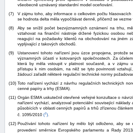
všeobecně uznávaný standardní model oceňování.
(7)
V zájmu toho, aby informace o celkovém počtu hlasovacích p
se hodnota delta měla vypočítávat denně, přičemž se vezme 
(8)
Aby se snížil počet bezvýznamných oznámení na trhu, měla
vztahovat na finanční nástroje držené fyzickou osobou ne
reagující na požadavky klientů na obchodování na jiném zák
vyplývající z takových obchodů.
-
(9)
Ustanovení tohoto nařízení jsou úzce propojena, protože s
náhrady
významných účastí v kotovaných společnostech. Za účelem
která by měla vstoupit v platnost současně, a v zájmu
přístupu k nim osobám, na něž se tyto povinnosti vztahují, 
žádoucí zařadit některé regulační technické normy požadova
(10)
Toto nařízení vychází z návrhu regulačních technických 
cenné papíry a trhy (ESMA).
(11)
Orgán ESMA uskutečnil otevřené veřejné konzultace o návrzí
nařízení vychází, analyzoval potenciální související náklady
působících v oblasti cenných papírů a trhů zřízenou článk
2
č. 1095/2010
(
)
.
(12)
Používání tohoto nařízení by mělo být odloženo, aby se 
provedení směrnice Evropského parlamentu a Rady 2013