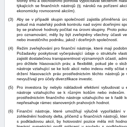
tvorby trhu a obchodního portfolia vypočítávat sečtením hlas
týkajících se finančních nástrojů (tj. nároků na pořízení ak
ekonomicky rovnocenné akciím).
(3)
Aby se v případě skupin společností zajistila přiměřená úr
pokud má mateřský podnik kontrolu nad svými dceřinými spol
by se prahové hodnoty počítat na úrovni skupiny. Proto pok
pro oznamování, měly by být zveřejněny všechny účasti ve 
nebo investičního podniku, jakož i dceřiných společností.
(4)
Režim zveřejňování pro finanční nástroje, které mají podobn
Požadavky poskytovat vyčerpávající údaje o struktuře vlast
zajistit dostatečnou transparentnost významných účastí, admi
pro držitele hlasovacích práv, a flexibilitě, pokud jde o sl
nástroje vztahující se ke koši akcií nebo indexu měly sčítat
držení hlasovacích práv prostřednictvím těchto nástrojů j
nevyužívají pro účely diverzifikace investic.
(5)
Pro investora by nebylo nákladově efektivní vybudovat u e
nástroje vztahujícího se k různým košům nebo indexům.
+náhrady
prostřednictvím finančního nástroje vztahujícího se k řadě 
nepřesahuje rámec stanovených prahových hodnot.
(6)
Finanční nástroje, které umožňují výlučně vypořádání v
zohlednění hodnoty delta, přičemž u finančních nástrojů, kter
s podkladovou akcií, by hotovostní pozice měla mít hodnot
lineární symetrický profil splácení v souladu s podkladovo