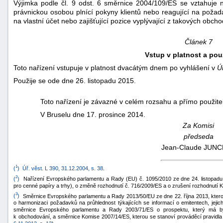
Výjimka podle čl. 9 odst. 6 směrnice 2004/109/ES se vztahuje 
právnickou osobou plnící pokyny klientů nebo reagující na poža
na vlastní účet nebo zajišťující pozice vyplývající z takových obcho
Článek 7
Vstup v platnost a pou
Toto nařízení vstupuje v platnost dvacátým dnem po vyhlášení v
Ú
Použije se ode dne 26. listopadu 2015.
Toto nařízení je závazné v celém rozsahu a přímo použite
V Bruselu dne 17. prosince 2014.
Za Komisi
předseda
Jean-Claude JUN
1
(
)
Úř. věst. L 390, 31.12.2004, s. 38
.
2
(
)
Nařízení Evropského parlamentu a Rady (EU) č. 1095/2010 ze dne 24. listopadu
pro cenné papíry a trhy), o změně rozhodnutí č. 716/2009/ES a o zrušení rozhodnutí 
3
(
)
Směrnice Evropského parlamentu a Rady 2013/50/EU ze dne 22. října 2013, kter
o harmonizaci požadavků na průhlednost týkajících se informací o emitentech, jejic
směrnice Evropského parlamentu a Rady 2003/71/ES o prospektu, který má být
k obchodování, a směrnice Komise 2007/14/ES, kterou se stanoví prováděcí pravidl