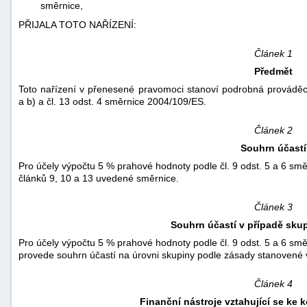
směrnice,
"náhradě
PŘIJALA TOTO NAŘÍZENÍ:
škod"
Článek 1
Předmět
Toto nařízení v přenesené pravomoci stanoví podrobná prováděcí p
a b) a čl. 13 odst. 4 směrnice 2004/109/ES.
Článek 2
Souhrn účastí
Pro účely výpočtu 5 % prahové hodnoty podle čl. 9 odst. 5 a 6 sm
článků 9, 10 a 13 uvedené směrnice.
Článek 3
Souhrn účastí v případě sku
Pro účely výpočtu 5 % prahové hodnoty podle čl. 9 odst. 5 a 6 sm
provede souhrn účastí na úrovni skupiny podle zásady stanovené 
Článek 4
Finanční nástroje vztahující se ke 