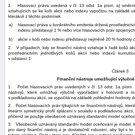
1. Hlasovací práva uvedená v čl. 13 odst. 1a písm. a) směrni
vztahujících se ke koši akcií nebo indexu vypočtou na základě v
kterákoli z těchto podmínek:
a)
hlasovací práva u konkrétního emitenta držená prostřednictví
indexu představují 1 % nebo více hlasovacích práv spojenýc
b)
akcie v koši nebo indexu představují nejméně 20 % hodnoty 
2. V případech, kdy se finanční nástroj vztahuje k řadě košů ak
prostřednictvím jednotlivých košů akcií nebo indexů kumul
v odstavci 1.
Článek 5
Finanční nástroje umožňující výlučně
1. Počet hlasovacích práv uvedených v čl. 13 odst. 1a písm. b
nástrojů, které umožňují výlučně vypořádání v hotovosti a maj
s podkladovou akcií, se vypočítá na základě zohlednění hodnoty de
2. Počet hlasovacích práv týkajících se finančních nástrojů, kter
lineární symetrický profil splácení v souladu s podkladovou akcií
přičemž se použije všeobecně uznávaný standardní model oceňov
3. Všeobecně uznávaný standardní model oceňování je model, kt
pro daný finanční nástroj a je dostatečně robustní, aby byl s to 