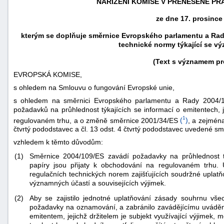
NAŘÍZENÍ KOMISE V PŘENESENÉ PRA
ze dne 17. prosince
kterým se doplňuje směrnice Evropského parlamentu a Rady
technické normy týkající se v
(Text s významem pr
EVROPSKÁ KOMISE,
s ohledem na Smlouvu o fungování Evropské unie,
s ohledem na směrnici Evropského parlamentu a Rady 2004/1
požadavků na průhlednost týkajících se informací o emitentech, j
1
regulovaném trhu, a o změně směrnice 2001/34/ES
(
)
, a zejména
čtvrtý pododstavec a čl. 13 odst. 4 čtvrtý pododstavec uvedené sm
vzhledem k těmto důvodům:
náhrady
škody
(1)
Směrnice 2004/109/ES zavádí požadavky na průhlednost tý
papíry jsou přijaty k obchodování na regulovaném trhu.
regulačních technických norem zajišťujících soudržné uplat
významných účastí a souvisejících výjimek.
(2)
Aby se zajistilo jednotné uplatňování zásady souhrnu všec
požadavky na oznamování, a zabránilo zavádějícímu uvádění 
emitentem, jejichž držitelem je subjekt využívající výjimek,