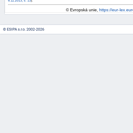
6.11.2013, s. 13
).
© Evropská unie,
https://eur-lex.eu
© ESIPA s.r.o. 2002-2026