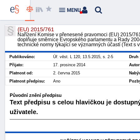
MENU
(EU) 2015/761
Nařízení Komise v přenesené pravomoci (EU) 2015/761 
doplňuje směrnice Evropského parlamentu a Rady 2004
technické normy týkající se významných účastí (Text 
Publikováno:
Úř. věst. L 120, 13.5.2015, s. 2-5
Druh 
Přijato:
17. prosince 2014
Autor
Platnost od:
2. června 2015
Nabýv
Platnost předpisu:
Ano
Pozbý
Původní znění předpisu
Text předpisu s celou hlavičkou je dostupn
uživatele.