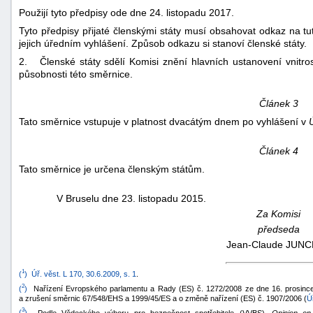
Použijí tyto předpisy ode dne 24. listopadu 2017.
Tyto předpisy přijaté členskými státy musí obsahovat odkaz na tu
jejich úředním vyhlášení. Způsob odkazu si stanoví členské státy.
2. Členské státy sdělí Komisi znění hlavních ustanovení vnitrost
působnosti této směrnice.
Článek 3
Tato směrnice vstupuje v platnost dvacátým dnem po vyhlášení v
Článek 4
Tato směrnice je určena členským státům.
V Bruselu dne 23. listopadu 2015.
Za Komisi
předseda
Jean-Claude JUN
1
(
)
Úř. věst. L 170, 30.6.2009, s. 1
.
2
(
)
Nařízení Evropského parlamentu a Rady (ES) č. 1272/2008 ze dne 16. prosince 2
a zrušení směrnic 67/548/EHS a 1999/45/ES a o změně nařízení (ES) č. 1907/2006 (
Ú
3
(
)
Podle Vědeckého výboru pro bezpečnost spotřebitele (VVBS),
Opinion on 