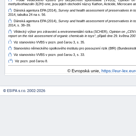
methylisothiazolin-3(2H)-one
, jsou jejich obchodní názvy Kathon, Acticide, Microcare at
4
(
)
Dánská agentura EPA (2014),
Survey and health assessment of preservatives in t
2014, tabulka 24 na s. 56.
5
(
)
Dánská agentura EPA (2014),
Survey and health assessment of preservatives in t
2014, s. 38–39.
6
(
)
Vědecký výbor pro zdravotní a environmentální rizika (SCHER),
Opinion on „CEN'
report on the risk assessment of organic chemicals in toys“
, přijaté dne 29. května 2007
7
(
)
Viz stanovisko VVBS v pozn. pod čarou 3, s. 35.
8
(
)
Stanovisko německého spolkového institutu pro posouzení rizik (BfR) (Bundesinstitu
9
(
)
Viz stanovisko VVBS v pozn. pod čarou 3, s. 33.
10
(
)
Viz pozn. pod čarou 8.
© Evropská unie,
https://eur-lex.eu
© ESIPA s.r.o. 2002-2026