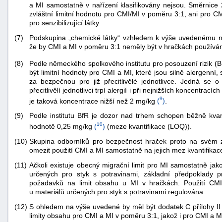
a MI samostatně v nařízení klasifikovány nejsou. Směrni
zvláštní limitní hodnotu pro CMI/MI v poměru 3:1, ani pro C
pro senzibilizující látky.
(7)
Podskupina „chemické látky“ vzhledem k výše uvedenému n
že by CMI a MI v poměru 3:1 neměly být v hračkách používán
Podle německého spolkového institutu pro posouzení rizik (Bu
(8)
být limitní hodnoty pro CMI a MI, které jsou silně alergenní
za bezpečnou pro již přecitlivělé jednotlivce. Jedná se o
-
přecitlivělí jednotlivci trpí alergií i při nejnižších koncentr
náhrady
9
je taková koncentrace nižší než 2 mg/kg
(
)
.
(9)
Podle institutu BfR je dozor nad trhem schopen běžně kvant
10
hodnotě 0,25 mg/kg
(
)
(meze kvantifikace (LOQ)).
(10)
Skupina odborníků pro bezpečnost hraček proto na svém 
omezit použití CMI a MI samostatně na jejich mez kvantifikac
(11)
Ačkoli existuje obecný migrační limit pro MI samostatně jako
určených pro styk s potravinami, základní předpoklady p
požadavků na limit obsahu u MI v hračkách. Použití C
u materiálů určených pro styk s potravinami regulována.
(12)
S ohledem na výše uvedené by měl být dodatek C přílohy I
limity obsahu pro CMI a MI v poměru 3:1, jakož i pro CMI a 