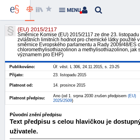
MENU
(EU) 2015/2117
Směrnice Komise (EU) 2015/2117 ze dne 23. listopadu 2
zvláštních limitních hodnot pro chemické látky použité 
směrnice Evropského parlamentu a Rady 2009/48/ES o 
chloromethylisothiazolinon a methylisothiazolinon, jak 
významem pro EHP)
Publikováno:
Úř. věst. L 306, 24.11.2015, s. 23-25
Přijato:
23. listopadu 2015
Platnost od:
14. prosince 2015
Ano (od 1. srpna 2030 zrušen předpisem
(EU)
Platnost předpisu:
2025/2509
)
Původní znění předpisu
Text předpisu s celou hlavičkou je dostupn
uživatele.