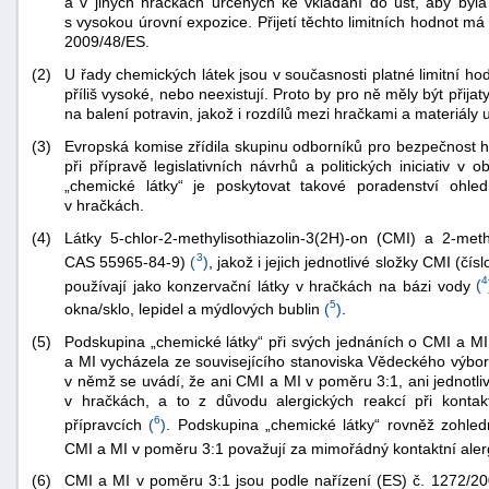
a v jiných hračkách určených ke vkládání do úst, aby byla
s vysokou úrovní expozice. Přijetí těchto limitních hodnot m
2009/48/ES.
(2)
U řady chemických látek jsou v současnosti platné limitní 
příliš vysoké, nebo neexistují. Proto by pro ně měly být přijat
na balení potravin, jakož i rozdílů mezi hračkami a materiály 
(3)
Evropská komise zřídila skupinu odborníků pro bezpečnost hr
při přípravě legislativních návrhů a politických iniciativ v
„chemické látky“ je poskytovat takové poradenství ohle
v hračkách.
(4)
Látky 5-chlor-2-methylisothiazolin-3(2H)-on (CMI) a 2-meth
3
CAS 55965-84-9)
(
)
, jakož i jejich jednotlivé složky CMI (č
4
používají jako konzervační látky v hračkách na bázi vody
(
5
okna/sklo, lepidel a mýdlových bublin
(
)
.
(5)
Podskupina „chemické látky“ při svých jednáních o CMI a MI 
a MI vycházela ze souvisejícího stanoviska Vědeckého výbor
+náhrady
v němž se uvádí, že ani CMI a MI v poměru 3:1, ani jednotli
v hračkách, a to z důvodu alergických reakcí při konta
6
přípravcích
(
)
. Podskupina „chemické látky“ rovněž zohled
CMI a MI v poměru 3:1 považují za mimořádný kontaktní alerg
(6)
CMI a MI v poměru 3:1 jsou podle nařízení (ES) č. 1272/2008 