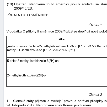
(13)
Opatření stanovená touto směrnicí jsou v souladu se st
"náhradě
2009/48/ES,
škod"
PŘIJALA TUTO SMĚRNICI:
Článek 1
V dodatku C přílohy II směrnice 2009/48/ES se doplňují nové položk
Látka
„reakční směs: 5-chlor-2-methyl-4-isothiazolin-3-on [ES č. 247-500-7] a 
methyl-2H-isothiazol-3-on [ES č. 220-239-6] (3:1)
5-chlor-2-methyl-isothiazolin-3(2H)-on
2-methylisothiazolin-3(2H)-on
Článek 2
1. Členské státy přijmou a zveřejní právní a správní předpisy 
24. listopadu 2017. Neprodleně sdělí Komisi jejich znění.