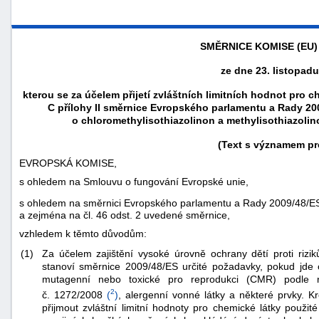
SMĚRNICE KOMISE (EU) 
ze dne 23. listopadu
kterou se za účelem přijetí zvláštních limitních hodnot pro 
C přílohy II směrnice Evropského parlamentu a Rady 20
o chloromethylisothiazolinon a methylisothiazolin
(Text s významem pr
EVROPSKÁ KOMISE,
s ohledem na Smlouvu o fungování Evropské unie,
s ohledem na směrnici Evropského parlamentu a Rady 2009/48/ES
náhrady
a zejména na čl. 46 odst. 2 uvedené směrnice,
škody
vzhledem k těmto důvodům:
(1)
Za účelem zajištění vysoké úrovně ochrany dětí proti rizik
stanoví směrnice 2009/48/ES určité požadavky, pokud jde o
mutagenní nebo toxické pro reprodukci (CMR) podle 
2
č. 1272/2008
(
)
, alergenní vonné látky a některé prvky.
přijmout zvláštní limitní hodnoty pro chemické látky použi