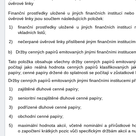
úvěrové linky
Finanční prostředky uložené u jiných finančních institucí neb
úvěrové linky jsou součtem následujících položek:
1)
finanční prostředky uložené u jiných finančních institucí
vkladních listů;
2)
nečerpané úvěrové linky přislíbené jiným finančním institucím
b) Držby cenných papírů emitovaných jinými finančními instituce
Tato položka obsahuje všechny držby cenných papírů emitovaných
počítají jako reálná hodnota cenných papírů klasifikovaných j
papíry; cenné papíry držené do splatnosti se počítají v zůstatkové
Držby cenných papírů emitovaných jinými finančními institucemi př
1)
zajištěné dluhové cenné papíry;
2)
senioritní nezajištěné dluhové cenné papíry;
3)
podřízené dluhové cenné papíry;
4)
obchodní cenné papíry;
5)
maximální hodnota akcií, včetně nominální a přírůstkové h
o započtení krátkých pozic vůči specifickým držbám akcií a nu