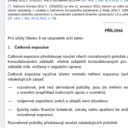
a Rady (EU) č. 575/2013 Text s významem pro EHP (
Úř. věst. L 284, 30.9.2014, s. 14
4
(
)
Nařízení Komise (EU) č. 1255/2012 ze dne 11. prosince 2012, kterým se mění naří
účetní standardy v souladu s nařízením Evropského parlamentu a Rady (ES) č. 1606
standard účetního výkaznictví 1, mezinárodní standard účetního výkaznictví 13 a výk
(
Úř. věst. L 360, 29.12.2012, s. 78
).
PŘÍLOHA
Pro účely článku 6 se ukazatele určí takto:
1.
Celková expozice
Celková expozice představuje součet všech rozvahových položek 
konsolidovaném základě, včetně subjektů konsolidovaných pro ú
základě rizik, snížený o regulační úpravy.
Celková expozice využívá účetní metodu měření expozice (av
následujících zásad:
—
rozvahové, jiné než derivátové položky, jsou do měření ex
v ocenění (například úvěrových úprav v ocenění),
—
vzájemné započtení úvěrů a vkladů není dovoleno,
—
fyzický nebo finanční kolaterál, záruky nebo opatření ke sni
rozvahové expozice.
Rozvahové položky představují součet následujících položek: