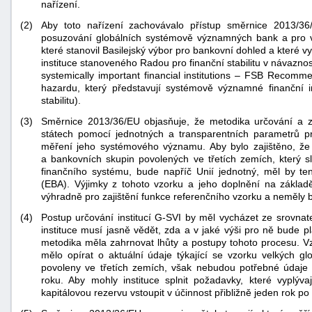
nařízení.
(2)
Aby toto nařízení zachovávalo přístup směrnice 2013/36
posuzování globálních systémově významných bank a pro v
které stanovil Basilejský výbor pro bankovní dohled a které
instituce stanoveného Radou pro finanční stabilitu v návazn
systemically important financial institutions – FSB Recom
hazardu, který představují systémově významné finanční i
stabilitu).
(3)
Směrnice 2013/36/EU objasňuje, že metodika určování a 
státech pomocí jednotných a transparentních parametrů p
měření jeho systémového významu. Aby bylo zajištěno, že
a bankovních skupin povolených ve třetích zemích, který sl
finančního systému, bude napříč Unií jednotný, měl by ten
(EBA). Výjimky z tohoto vzorku a jeho doplnění na zákla
výhradně pro zajištění funkce referenčního vzorku a neměly b
(4)
Postup určování institucí G-SVI by měl vycházet ze srovnat
instituce musí jasně vědět, zda a v jaké výši pro ně bude p
+náhrady
metodika měla zahrnovat lhůty a postupy tohoto procesu. Vz
mělo opírat o aktuální údaje týkající se vzorku velkých gl
povoleny ve třetích zemích, však nebudou potřebné údaje 
roku. Aby mohly instituce splnit požadavky, které vyplýv
kapitálovou rezervu vstoupit v účinnost přibližně jeden rok po