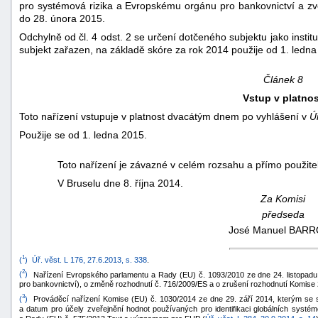
pro systémová rizika a Evropskému orgánu pro bankovnictví a zveř
do 28. února 2015.
Odchylně od čl. 4 odst. 2 se určení dotčeného subjektu jako instit
subjekt zařazen, na základě skóre za rok 2014 použije od 1. ledna
Článek 8
Vstup v platnos
Toto nařízení vstupuje v platnost dvacátým dnem po vyhlášení v
Ú
Použije se od 1. ledna 2015.
Toto nařízení je závazné v celém rozsahu a přímo použite
V Bruselu dne 8. října 2014.
Za Komisi
předseda
José Manuel BAR
1
(
)
Úř. věst. L 176, 27.6.2013, s. 338
.
2
(
)
Nařízení Evropského parlamentu a Rady (EU) č. 1093/2010 ze dne 24. listopadu
pro bankovnictví), o změně rozhodnutí č. 716/2009/ES a o zrušení rozhodnutí Komise
3
(
)
Prováděcí nařízení Komise (EU) č. 1030/2014 ze dne 29. září 2014, kterým se s
a datum pro účely zveřejnění hodnot používaných pro identifikaci globálních systé