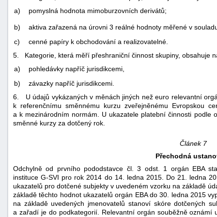
a)
pomyslná hodnota mimoburzovních derivátů;
aktiva zařazená na úrovni 3 reálné hodnoty měřené v soula
b)
c)
cenné papíry k obchodování a realizovatelné.
5. Kategorie, která měří přeshraniční činnost skupiny, obsahuje ná
a)
pohledávky napříč jurisdikcemi,
b)
závazky napříč jurisdikcemi.
6. U údajů vykázaných v měnách jiných než euro relevantní orgá
k referenčnímu směnnému kurzu zveřejněnému Evropskou cent
a k mezinárodním normám. U ukazatele platební činnosti podle o
směnné kurzy za dotčený rok.
Článek 7
Přechodná ustano
Odchylně od prvního pododstavce čl. 3 odst. 1 orgán EBA sta
instituce G-SVI pro rok 2014 do 14. ledna 2015. Do 21. ledna 
ukazatelů pro dotčené subjekty v uvedeném vzorku na základě úd
základě těchto hodnot ukazatelů orgán EBA do 30. ledna 2015 vy
na základě uvedených jmenovatelů stanoví skóre dotčených sub
a zařadí je do podkategorií. Relevantní orgán souběžně oznámí 