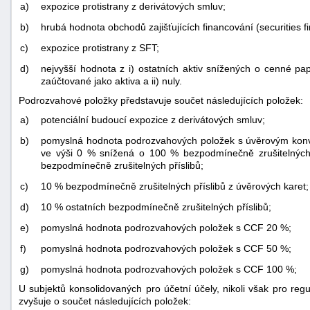
a)
expozice protistrany z derivátových smluv;
b)
hrubá hodnota obchodů zajišťujících financování (securities f
c)
expozice protistrany z SFT;
d)
nejvyšší hodnota z i) ostatních aktiv snížených o cenné pap
zaúčtované jako aktiva a ii) nuly.
Podrozvahové položky představuje součet následujících položek:
a)
potenciální budoucí expozice z derivátových smluv;
b)
pomyslná hodnota podrozvahových položek s úvěrovým konv
ve výši 0 % snížená o 100 % bezpodmínečně zrušitelných 
bezpodmínečně zrušitelných příslibů;
c)
10 % bezpodmínečně zrušitelných příslibů z úvěrových karet;
d)
10 % ostatních bezpodmínečně zrušitelných příslibů;
e)
pomyslná hodnota podrozvahových položek s CCF 20 %;
f)
pomyslná hodnota podrozvahových položek s CCF 50 %;
g)
pomyslná hodnota podrozvahových položek s CCF 100 %;
U subjektů konsolidovaných pro účetní účely, nikoli však pro regu
zvyšuje o součet následujících položek: