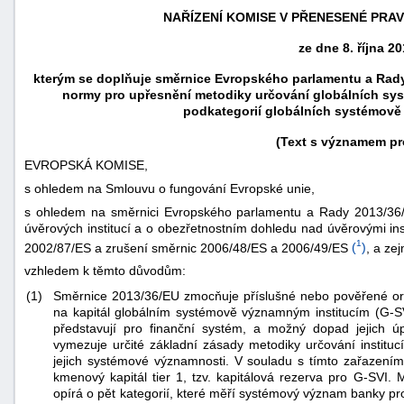
NAŘÍZENÍ KOMISE V PŘENESENÉ PRAVO
ze dne 8. října 20
kterým se doplňuje směrnice Evropského parlamentu a Rady
normy pro upřesnění metodiky určování globálních sy
podkategorií globálních systémově
(Text s významem pr
EVROPSKÁ KOMISE,
s ohledem na Smlouvu o fungování Evropské unie,
s ohledem na směrnici Evropského parlamentu a Rady 2013/36/E
úvěrových institucí a o obezřetnostním dohledu nad úvěrovými ins
1
2002/87/ES a zrušení směrnic 2006/48/ES a 2006/49/ES
(
)
, a ze
náhrady
vzhledem k těmto důvodům:
škody
(1)
Směrnice 2013/36/EU zmocňuje příslušné nebo pověřené orgá
na kapitál globálním systémově významným institucím (G-SV
představují pro finanční systém, a možný dopad jejich 
vymezuje určité základní zásady metodiky určování instituc
jejich systémové významnosti. V souladu s tímto zařazení
kmenový kapitál tier 1, tzv. kapitálová rezerva pro G-SVI. 
opírá o pět kategorií, které měří systémový význam banky pro