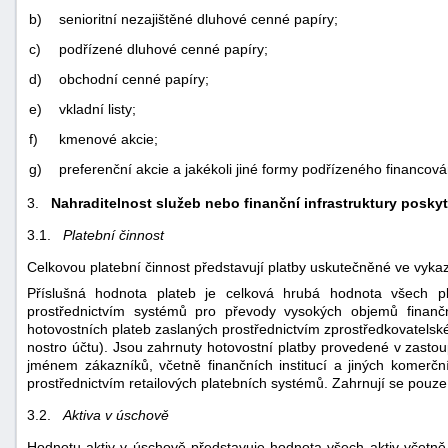
b)
senioritní nezajištěné dluhové cenné papíry;
c)
podřízené dluhové cenné papíry;
d)
obchodní cenné papíry;
e)
vkladní listy;
f)
kmenové akcie;
g)
preferenční akcie a jakékoli jiné formy podřízeného financo
3.
Nahraditelnost služeb nebo finanční infrastruktury posk
3.1.
Platební činnost
Celkovou platební činnost představují platby uskutečněné ve vyka
Příslušná hodnota plateb je celková hrubá hodnota všech pl
prostřednictvím systémů pro převody vysokých objemů finanč
hotovostních plateb zaslaných prostřednictvím zprostředkovatel
nostro účtu). Jsou zahrnuty hotovostní platby provedené v zastou
jménem zákazníků, včetně finančních institucí a jiných komerč
prostřednictvím retailových platebních systémů. Zahrnují se pouze
3.2.
Aktiva v úschově
Hodnotu aktiv v úschově představuje hodnota všech aktiv včetně p