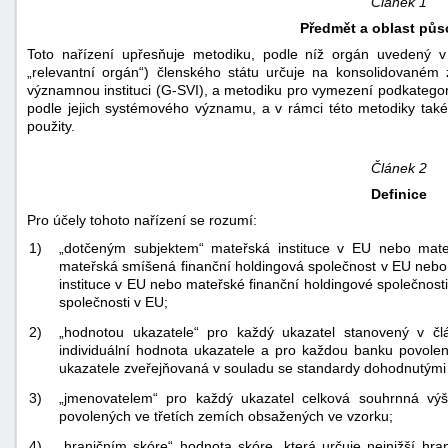
Článek 1
Předmět a oblast půs
Toto nařízení upřesňuje metodiku, podle níž orgán uvedený v
„relevantní orgán“) členského státu určuje na konsolidovaném 
významnou instituci (G-SVI), a metodiku pro vymezení podkategorií
podle jejich systémového významu, a v rámci této metodiky také
použity.
Článek 2
Definice
Pro účely tohoto nařízení se rozumí:
1)
„dotčeným subjektem“ mateřská instituce v EU nebo mate
mateřská smíšená finanční holdingová společnost v EU nebo 
instituce v EU nebo mateřské finanční holdingové společnos
společnosti v EU;
2)
„hodnotou ukazatele“ pro každý ukazatel stanovený v č
individuální hodnota ukazatele a pro každou banku povoleno
ukazatele zveřejňovaná v souladu se standardy dohodnutými
3)
„jmenovatelem“ pro každý ukazatel celková souhrnná vý
povolených ve třetích zemích obsažených ve vzorku;
4)
„hraničním skóre“ hodnota skóre, která určuje nejnižší hra