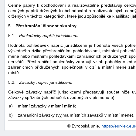
Cenné papíry k obchodování a realizovatelné představují celko
cenných papírů držených k obchodování a realizovatelných cenný
držených v těchto kategoriích, které jsou způsobilé ke klasifikaci ja
5.
Přeshraniční činnost skupiny
5.1.
Pohledávky napříč jurisdikcemi
Hodnota pohledávek napříč jurisdikcemi je hodnota všech pohle
výsledného rizika přeshraničními pohledávkami, místními pohledáv
měně nebo místními pohledávkami zahraničních přidružených společ
derivátů. Přeshraniční pohledávky zahrnují vztah pobočky v jedné
zahraničních přidružených společností v cizí a místní měně za
místě.
5.2.
Závazky napříč jurisdikcemi
Celkové závazky napříč jurisdikcemi představují součet níže 
závazky spřízněných poboček uvedených v písmenu b):
a)
místní závazky v místní měně;
b)
zahraniční závazky (vyjma místních závazků v místní měně).
© Evropská unie,
https://eur-lex.eu