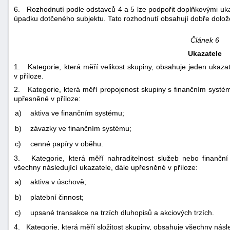
6. Rozhodnutí podle odstavců 4 a 5 lze podpořit doplňkovými ukaz
úpadku dotčeného subjektu. Tato rozhodnutí obsahují dobře doložené
Článek 6
Ukazatele
1. Kategorie, která měří velikost skupiny, obsahuje jeden ukazat
v příloze.
2. Kategorie, která měří propojenost skupiny s finančním systé
upřesněné v příloze:
a)
aktiva ve finančním systému;
b)
závazky ve finančním systému;
c)
cenné papíry v oběhu.
3. Kategorie, která měří nahraditelnost služeb nebo finanční 
všechny následující ukazatele, dále upřesněné v příloze:
a)
aktiva v úschově;
b)
platební činnost;
c)
upsané transakce na trzích dluhopisů a akciových trzích.
4. Kategorie, která měří složitost skupiny, obsahuje všechny násle