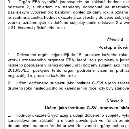
3. Orgán EBA vypočítá jmenovatele na základě hodnot uka
odstavce 2, s ohledem na standardy dohodnuté na mezinárod
Basilejským výborem pro bankovní dohled za daný rok, a oznámí
je souhrnná částka hodnot ukazatelů za všechny dotčené subjekt
vzorku, oznámených za dotčené subjekty podle odstavce 2 a zv
k 31. červenci příslušného roku.
Článek 4
Postup určován
1. Relevantní orgán nejpozději do 15. prosince každého roku 
vzorku oznámeného orgánem EBA, které jsou povoleny v jurisdik
řádného posouzení v rámci dohledu určí dotčený subjekt jako insti
2013/36/EU, poskytne tento orgán podrobné písemné prohl
nejpozději 15. prosince každého roku.
2. Určení dotčeného subjektu jako instituce G-SVI a jeho zařaze
druhého roku následujícího po kalendářním roce, kdy byly stanov
Článek 5
Určení jako instituce G-SVI, stanovení skó
1. Hodnoty ukazatelů vycházejí z údajů dotčeného subjektu vyk
konsolidovaném základě, a u bank povolených ve třetích zemí
dohodnutými na mezinárodní úrovni. Relevantní orgány mohou pou