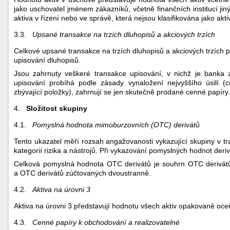
jako uschovatel jménem zákazníků, včetně finančních institucí ji
aktiva v řízení nebo ve správě, která nejsou klasifikována jako akt
3.3.
Upsané transakce na trzích dluhopisů a akciových trzích
Celkové upsané transakce na trzích dluhopisů a akciových trzích př
upisování dluhopisů.
Jsou zahrnuty veškeré transakce upisování, v nichž je banka
upisování probíhá podle zásady vynaložení nejvyššího úsilí
zbývající položky), zahrnují se jen skutečně prodané cenné papíry.
4.
Složitost skupiny
4.1.
Pomyslná hodnota mimoburzovních (OTC) derivátů
Tento ukazatel měří rozsah angažovanosti vykazující skupiny v t
kategorií rizika a nástrojů. Při vykazování pomyslných hodnot deriv
Celková pomyslná hodnota OTC derivátů je souhrn OTC derivátů 
a OTC derivátů zúčtovaných dvoustranně.
4.2.
Aktiva na úrovni 3
Aktiva na úrovni 3 představují hodnotu všech aktiv opakovaně oce
4.3.
Cenné papíry k obchodování a realizovatelné