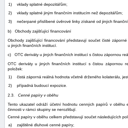
1)
vklady splatné depozitářům;
2)
vklady splatné jiným finančním institucím než depozitářům;
3)
nečerpané přislíbené úvěrové linky získané od jiných finančníc
b) Obchody zajišťující financování
Obchody zajišťující financování představují součet čisté záporné
u jiných finančních institucí.
c) OTC deriváty u jiných finančních institucí s čistou zápornou r
OTC deriváty u jiných finančních institucí s čistou zápornou r
položek:
1)
čistá záporná reálná hodnota včetně drženého kolaterálu, je
2)
případná budoucí expozice.
2.3.
Cenné papíry v oběhu
Tento ukazatel odráží účetní hodnotu cenných papírů v oběhu 
činnosti v rámci skupiny se nerozlišují.
Cenné papíry v oběhu celkem představují součet následujících po
a)
zajištěné dluhové cenné papíry;