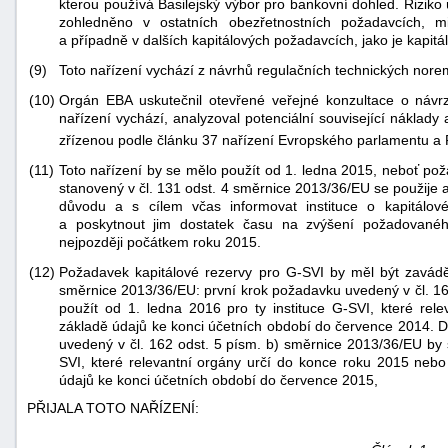
kterou používá Basilejský výbor pro bankovní dohled. Riziko 
"náhradě
zohledněno v ostatních obezřetnostních požadavcích, m
a případně v dalších kapitálových požadavcích, jako je kapitá
škod"
(9)
Toto nařízení vychází z návrhů regulačních technických no
(10)
Orgán EBA uskutečnil otevřené veřejné konzultace o návrz
nařízení vychází, analyzoval potenciální související náklady
zřízenou podle článku 37 nařízení Evropského parlamentu a
(11)
Toto nařízení by se mělo použít od 1. ledna 2015, neboť po
stanovený v čl. 131 odst. 4 směrnice 2013/36/EU se použije
důvodu a s cílem včas informovat instituce o kapitálov
a poskytnout jim dostatek času na zvýšení požadovaného
nejpozději počátkem roku 2015.
(12)
Požadavek kapitálové rezervy pro G-SVI by měl být zaváděn
směrnice 2013/36/EU: první krok požadavku uvedený v čl. 16
použít od 1. ledna 2016 pro ty instituce G-SVI, které rel
základě údajů ke konci účetních období do července 2014. D
uvedený v čl. 162 odst. 5 písm. b) směrnice 2013/36/EU by s
SVI, které relevantní orgány určí do konce roku 2015 nebo
údajů ke konci účetních období do července 2015,
PŘIJALA TOTO NAŘÍZENÍ: