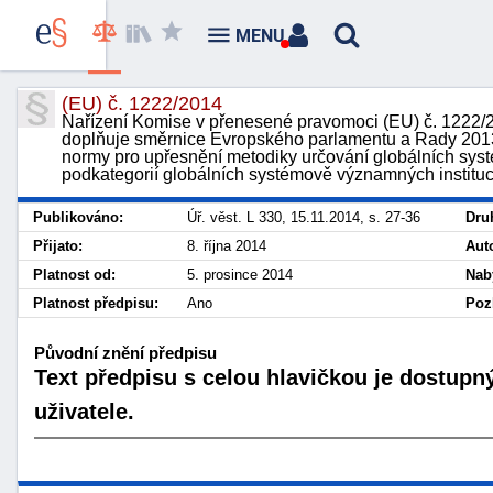
MENU
(EU) č. 1222/2014
Nařízení Komise v přenesené pravomoci (EU) č. 1222/20
doplňuje směrnice Evropského parlamentu a Rady 2013
normy pro upřesnění metodiky určování globálních sys
podkategorií globálních systémově významných institu
Publikováno:
Úř. věst. L 330, 15.11.2014, s. 27-36
Dru
Přijato:
8. října 2014
Aut
Platnost od:
5. prosince 2014
Nab
Platnost předpisu:
Ano
Poz
Původní znění předpisu
Text předpisu s celou hlavičkou je dostupn
uživatele.