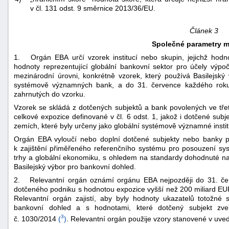
v čl. 131 odst. 9 směrnice 2013/36/EU.
Článek 3
Společné parametry m
1. Orgán EBA určí vzorek institucí nebo skupin, jejichž hodno
hodnoty reprezentující globální bankovní sektor pro účely výp
mezinárodní úrovni, konkrétně vzorek, který používá Basilejský
systémově významných bank, a do 31. července každého roku 
zahrnutých do vzorku.
Vzorek se skládá z dotčených subjektů a bank povolených ve tře
celkové expozice definované v čl. 6 odst. 1, jakož i dotčené subj
zemích, které byly určeny jako globální systémově významné insti
Orgán EBA vyloučí nebo doplní dotčené subjekty nebo banky p
k zajištění přiměřeného referenčního systému pro posouzení sy
trhy a globální ekonomiku, s ohledem na standardy dohodnuté na
Basilejský výbor pro bankovní dohled.
2. Relevantní orgán oznámí orgánu EBA nejpozději do 31. če
dotčeného podniku s hodnotou expozice vyšší než 200 miliard EUR, 
Relevantní orgán zajistí, aby byly hodnoty ukazatelů totožné
bankovní dohled a s hodnotami, které dotčený subjekt zve
3
č. 1030/2014
(
)
. Relevantní orgán použije vzory stanovené v uve