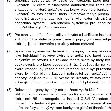
(5)
Směrnice 2013/36/EU vymezuje pět kategorií, které měří
ukazatele. S cílem minimalizovat administrativní zátěž pr
s kategoriemi, které uplatňuje Basilejský výbor pro bankovní
ukazatelů by toto nařízení mělo uplatňovat tentýž přístup
jednotlivé aspekty případných nepříznivých externích vlivů ú
finančního systému. Referenčním systémem pro posouze
finanční trhy a globální ekonomika.
(6)
Pro stanovení přesné metodiky určování a klasifikace institu
2013/36/EU je důležité jasně vymezit pojmy „dotčený subjek
-
skóre“ jejich definováním pro účely tohoto nařízení.
náhrady
(7)
Systémový význam každé bankovní skupiny měřený ukazatel
jako individuální celkové skóre pro určitý rok, které bu
subjektům ve vzorku. Na základě tohoto skóre by měly být 
podkategorií, pro které budou platit různé požadavky na ka
skóre kategorií by každé z pěti kategorií měla být přiřaze
skóre by měla být na kategorii nahraditelnosti uplatňová
analýzy údajů do roku 2013 včetně se ukázalo, že tato kat
jež mají dominantní postavení v poskytování platebních a upi
(8)
Relevantní orgány by měly mít možnost využít řádného posouz
SVI z nižší podkategorie do vyšší podkategorie nebo označit 
skóre nejnižší podkategorie, za instituci G-SVI. Vzhledem
dohledu má tentýž cíl jako řádný postup stanovování skóre,
opírá, také systémový význam banky pro globální finanční trh