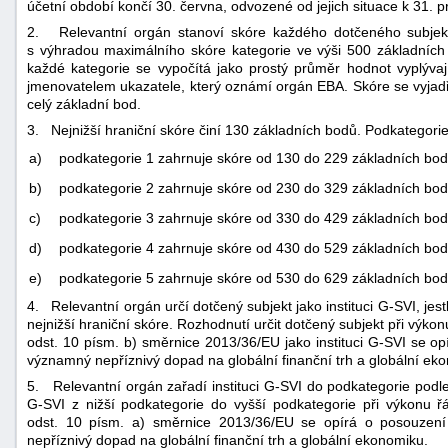
účetní období končí 30. června, odvozené od jejich situace k 31. pr
2. Relevantní orgán stanoví skóre každého dotčeného subjektu
s výhradou maximálního skóre kategorie ve výši 500 základních 
každé kategorie se vypočítá jako prostý průměr hodnot vyplývaj
jmenovatelem ukazatele, který oznámí orgán EBA. Skóre se vyjadřu
celý základní bod.
3. Nejnižší hraniční skóre činí 130 základních bodů. Podkategorie 
a)
podkategorie 1 zahrnuje skóre od 130 do 229 základních bod
b)
podkategorie 2 zahrnuje skóre od 230 do 329 základních bod
c)
podkategorie 3 zahrnuje skóre od 330 do 429 základních bod
d)
podkategorie 4 zahrnuje skóre od 430 do 529 základních bod
e)
podkategorie 5 zahrnuje skóre od 530 do 629 základních bod
4. Relevantní orgán určí dotčený subjekt jako instituci G-SVI, jes
nejnižší hraniční skóre. Rozhodnutí určit dotčený subjekt při výk
odst. 10 písm. b) směrnice 2013/36/EU jako instituci G-SVI se o
významný nepříznivý dopad na globální finanční trh a globální ek
5. Relevantní orgán zařadí instituci G-SVI do podkategorie podle 
G-SVI z nižší podkategorie do vyšší podkategorie při výkonu 
odst. 10 písm. a) směrnice 2013/36/EU se opírá o posouzení
nepříznivý dopad na globální finanční trh a globální ekonomiku.