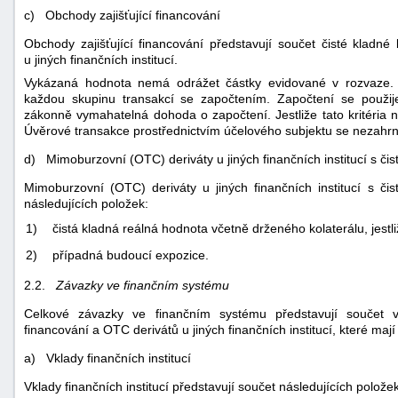
c) Obchody zajišťující financování
Obchody zajišťující financování představují součet čisté kladné
u jiných finančních institucí.
Vykázaná hodnota nemá odrážet částky evidované v rozvaze. 
každou skupinu transakcí se započtením. Započtení se použij
zákonně vymahatelná dohoda o započtení. Jestliže tato kritéria 
Úvěrové transakce prostřednictvím účelového subjektu se nezahrn
d) Mimoburzovní (OTC) deriváty u jiných finančních institucí s či
Mimoburzovní (OTC) deriváty u jiných finančních institucí s či
následujících položek:
1)
čistá kladná reálná hodnota včetně drženého kolaterálu, jes
2)
případná budoucí expozice.
2.2.
Závazky ve finančním systému
Celkové závazky ve finančním systému představují součet vkla
financování a OTC derivátů u jiných finančních institucí, které ma
a) Vklady finančních institucí
Vklady finančních institucí představují součet následujících položek