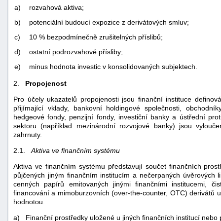
a)
rozvahová aktiva;
b)
potenciální budoucí expozice z derivátových smluv;
c)
10 % bezpodmínečně zrušitelných příslibů;
d)
ostatní podrozvahové přísliby;
e)
minus hodnota investic v konsolidovaných subjektech.
2.
Propojenost
Pro účely ukazatelů propojenosti jsou finanční instituce definová
přijímající vklady, bankovní holdingové společnosti, obchodník
hedgeové fondy, penzijní fondy, investiční banky a ústřední prot
sektoru (například mezinárodní rozvojové banky) jsou vylouč
zahrnuty.
2.1.
Aktiva ve finančním systému
Aktiva ve finančním systému představují součet finančních prostř
půjčených jiným finančním institucím a nečerpaných úvěrových lin
cenných papírů emitovaných jinými finančními institucemi, či
financování a mimoburzovních (over-the-counter, OTC) derivátů u j
hodnotou.
a) Finanční prostředky uložené u jiných finančních institucí nebo