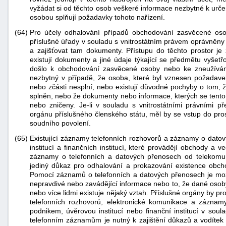
vyžádat si od těchto osob veškeré informace nezbytné k urč
osobou splňují požadavky tohoto nařízení.
(64)
Pro účely odhalování případů obchodování zasvěcené oso
příslušné úřady v souladu s vnitrostátním právem oprávněny 
a zajišťovat tam dokumenty. Přístupu do těchto prostor je
existují dokumenty a jiné údaje týkající se předmětu vyšetř
došlo k obchodování zasvěcené osoby nebo ke zneužívání
nezbytný v případě, že osoba, které byl vznesen požadavek
nebo zčásti nesplní, nebo existují důvodné pochyby o tom, 
splněn, nebo že dokumenty nebo informace, kterých se tento
nebo zničeny. Je-li v souladu s vnitrostátními právními 
orgánu příslušného členského státu, měl by se vstup do pro
soudního povolení.
(65)
Existující záznamy telefonních rozhovorů a záznamy o datov
institucí a finančních institucí, které provádějí obchody a v
záznamy o telefonních a datových přenosech od telekomun
jediný důkaz pro odhalování a prokazování existence obc
Pomocí záznamů o telefonních a datových přenosech je mož
nepravdivé nebo zavádějící informace nebo to, že dané osob
nebo více lidmi existuje nějaký vztah. Příslušné orgány by p
telefonních rozhovorů, elektronické komunikace a zázna
podnikem, úvěrovou institucí nebo finanční institucí v sou
telefonním záznamům je nutný k zajištění důkazů a vodíte