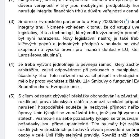
důvěra veřejnosti v trhy jsou nezbytnými předpoklady ho
narušuje integritu finančních trhů a důvěru veřejnosti v cenné 
4
Směrnice Evropského parlamentu a Rady 2003/6/ES
(
)
dopl
(3)
integrity trhu. Nicméně vzhledem k tomu, že od vstupu uved
legislativy, trhu a technologií, který vedl k významným prom
být nyní nahrazena. Nový legislativní nástroj je také třeb
klíčových pojmů a jednotných předpisů v souladu se zá
skupinou na vysoké úrovni pro finanční dohled v EU, kte
Larosièrova skupina“).
(4)
Je třeba vytvořit jednotnější a pevnější rámec, který zacho
arbitrážím, zajistí odpovědnost při pokusech o manipulaci 
účastníky trhu. Toto nařízení má za cíl přispět rozhodujíc
mělo by proto vycházet z článku 114 Smlouvy o fungování Evr
Soudního dvora Evropské unie.
(5)
S cílem odstranit zbývající překážky obchodování a závažná
rozdílnost práva členských států a zamezit vznikání příp
+náhrady
narušení hospodářské soutěže je nezbytné přijmout naříze
úpravy Unie týkající se zneužívání trhu, jenž jasněji vymezu
státech. Vezmou-li na sebe požadavky týkající se zneužívání 
požadavky jsou přímo uplatnitelné. Tím by měly být zaji
rozdílných vnitrostátních požadavků vlivem provedení směrn
osoby v celé Unii řídily stejnými pravidly. Rovněž sníží slož