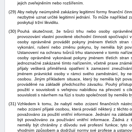
jejich zveřejněním nebo rozšířením.
(29)
Aby nebyly neúmyslně zakázány legitimní formy finanční činn
nezbytné uznat určité legitimní jednání. To může například z
poskytují tržní likviditu.
(30)
Pouhá skutečnost, že tvůrci trhu nebo osoby oprávněné
provozování vlastní povolené obchodní činnosti spočívající 
osoby oprávněné provádět pokyny jménem třetích stran 
vykonání, rušení nebo změnu pokynu, by neměla být považ
Ustanovení na ochranu tvůrců trhu stanovené v tomto naříze
osoby oprávněné vykonávat pokyny jménem třetích stran s 
jednoznačné zakázané tímto nařízením, včetně praxe známé j
přijaly veškerá přiměřená opatření k zamezení zneužívání 
jménem právnické osoby v rámci svého zaměstnání, by nem
osobou. Jiným příkladem situace, který by neměla být považ
prováděné na základě předchozího závazku. Pouhý přístup k
použití v souvislosti s veřejnou nabídkou na převzetí s cí
souvislosti s návrhem na fúzi s touto společností by neměl
(31)
Vzhledem k tomu, že nabytí nebo zcizení finančních nástro
nebo zcizení přijaté osobou, která provádí některý z těchto
považováno za použití vnitřní informace. Jednání na základě
být považováno za používání vnitřní informace. Žádná z t
neměly být chráněny z důvodu své profesní funkce; tyto 
vhodným způsobem a dodržují normy své profese a ustanove