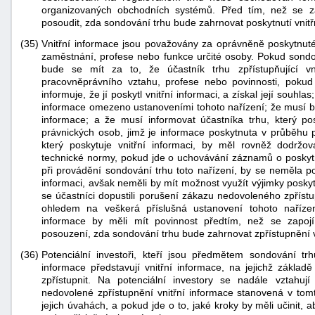
organizovaných obchodních systémů. Před tím, než se za
posoudit, zda sondování trhu bude zahrnovat poskytnutí vnitř
(35)
Vnitřní informace jsou považovány za oprávněně poskytnut
zaměstnání, profese nebo funkce určité osoby. Pokud sondov
bude se mít za to, že účastník trhu zpřístupňující v
pracovněprávního vztahu, profese nebo povinnosti, poku
informuje, že jí poskytl vnitřní informaci, a získal její souhl
informace omezeno ustanoveními tohoto nařízení; že musí b
informace; a že musí informovat účastníka trhu, který pos
právnických osob, jimž je informace poskytnuta v průběhu p
který poskytuje vnitřní informaci, by měl rovněž dodržov
technické normy, pokud jde o uchovávání záznamů o poskytnu
při provádění sondování trhu toto nařízení, by se neměla po
informaci, avšak neměli by mít možnost využít výjimky poskyt
se účastníci dopustili porušení zákazu nedovoleného zpříst
ohledem na veškerá příslušná ustanovení tohoto nařízení 
informace by měli mít povinnost předtím, než se zapo
posouzení, zda sondování trhu bude zahrnovat zpřístupnění v
(36)
Potenciální investoři, kteří jsou předmětem sondování tr
informace představují vnitřní informace, na jejichž zákla
zpřístupnit. Na potenciální investory se nadále vztahu
nedovolené zpřístupnění vnitřní informace stanovená v tom
jejich úvahách, a pokud jde o to, jaké kroky by měli učinit,