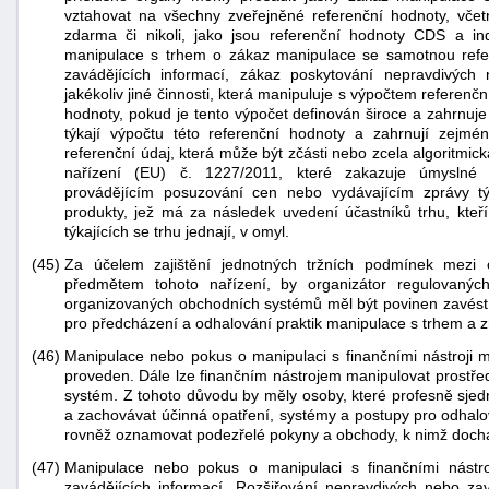
vztahovat na všechny zveřejněné referenční hodnoty, včetn
zdarma či nikoli, jako jsou referenční hodnoty CDS a i
manipulace s trhem o zákaz manipulace se samotnou refe
zavádějících informací, zákaz poskytování nepravdivých
jakékoliv jiné činnosti, která manipuluje s výpočtem referenč
hodnoty, pokud je tento výpočet definován široce a zahrnuje
týkají výpočtu této referenční hodnoty a zahrnují zejm
referenční údaj, která může být zčásti nebo zcela algoritmic
nařízení (EU) č. 1227/2011, které zakazuje úmyslné 
provádějícím posuzování cen nebo vydávajícím zprávy tý
produkty, jež má za následek uvedení účastníků trhu, kte
týkajících se trhu jednají, v omyl.
(45)
Za účelem zajištění jednotných tržních podmínek mezi
předmětem tohoto nařízení, by organizátor regulovaný
organizovaných obchodních systémů měl být povinen zavést 
pro předcházení a odhalování praktik manipulace s trhem a z
(46)
Manipulace nebo pokus o manipulaci s finančními nástroji m
proveden. Dále lze finančním nástrojem manipulovat prostř
systém. Z tohoto důvodu by měly osoby, které profesně sjed
a zachovávat účinná opatření, systémy a postupy pro odhal
rovněž oznamovat podezřelé pokyny a obchody, k nimž doch
(47)
Manipulace nebo pokus o manipulaci s finančními nástro
zavádějících informací. Rozšiřování nepravdivých nebo z