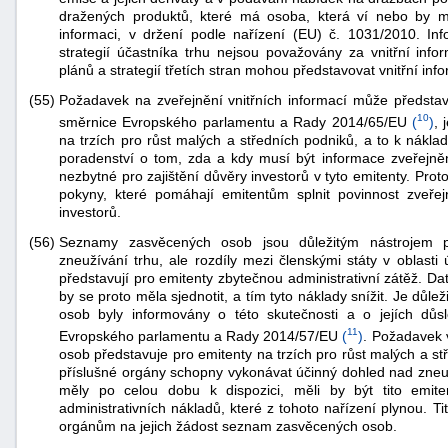
dražených produktů, které má osoba, která ví nebo by mě
informaci, v držení podle nařízení (EU) č. 1031/2010. Inf
strategií účastníka trhu nejsou považovány za vnitřní inf
plánů a strategií třetích stran mohou představovat vnitřní inf
(55)
Požadavek na zveřejnění vnitřních informací může představ
10
směrnice Evropského parlamentu a Rady 2014/65/EU
(
)
, 
na trzích pro růst malých a středních podniků, a to k nákla
poradenství o tom, zda a kdy musí být informace zveřejněny
nezbytné pro zajištění důvěry investorů v tyto emitenty. P
pokyny, které pomáhají emitentům splnit povinnost zveřejn
investorů.
(56)
Seznamy zasvěcených osob jsou důležitým nástrojem p
zneužívání trhu, ale rozdíly mezi členskými státy v oblast
představují pro emitenty zbytečnou administrativní zátěž. 
by se proto měla sjednotit, a tím tyto náklady snížit. Je d
osob byly informovány o této skutečnosti a o jejích důs
11
Evropského parlamentu a Rady 2014/57/EU
(
)
. Požadavek 
osob představuje pro emitenty na trzích pro růst malých a st
příslušné orgány schopny vykonávat účinný dohled nad zneu
měly po celou dobu k dispozici, měli by být tito emite
administrativních nákladů, které z tohoto nařízení plynou. T
orgánům na jejich žádost seznam zasvěcených osob.