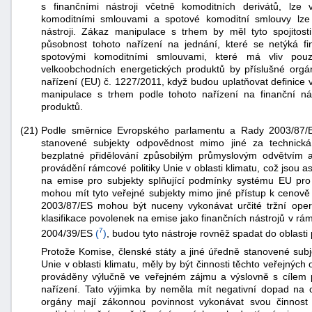
s finančními nástroji včetně komoditních derivátů, lze 
komoditními smlouvami a spotové komoditní smlouvy lze v
nástroji. Zákaz manipulace s trhem by měl tyto spojitost
působnost tohoto nařízení na jednání, které se netýká f
spotovými komoditními smlouvami, které má vliv po
velkoobchodních energetických produktů by příslušné orgán
nařízení (EU) č. 1227/2011, když budou uplatňovat definice
manipulace s trhem podle tohoto nařízení na finanční nás
produktů.
Podle směrnice Evropského parlamentu a Rady 2003/87/
(21)
stanovené subjekty odpovědnost mimo jiné za technická
bezplatné přidělování způsobilým průmyslovým odvětvím
provádění rámcové politiky Unie v oblasti klimatu, což jsou 
na emise pro subjekty splňující podmínky systému EU pro
mohou mít tyto veřejné subjekty mimo jiné přístup k cenově
2003/87/ES mohou být nuceny vykonávat určité tržní oper
klasifikace povolenek na emise jako finančních nástrojů v r
7
2004/39/ES
(
)
, budou tyto nástroje rovněž spadat do oblasti
Protože Komise, členské státy a jiné úředně stanovené subje
Unie v oblasti klimatu, měly by být činnosti těchto veřejnýc
prováděny výlučně ve veřejném zájmu a výslovně s cílem pr
nařízení. Tato výjimka by neměla mít negativní dopad na c
orgány mají zákonnou povinnost vykonávat svou činnost 