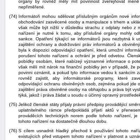
orgány by rovněž měly mít povinnost zveřejňovat méně 
nepřiměřené.
(74)
Informátoři mohou sdělovat příslušným orgánům nové infor
obchodování zasvěcené osoby a manipulace s trhem a uklád
však může být nižší v důsledku strachu z odplaty nebo z
nařízení je nutné k tomu, aby příslušné orgány mohly od
sankce. Opatření týkající se informátorů jsou nezbytná k 
zajištění ochrany a dodržování práv informátorů a obviněnýc
byla k dispozici odpovídající opatření, která umožní infor
porušení tohoto nařízení a ochrání je před odvetou. Člens
pobídky osobám, které nabízejí významné informace o poten
však měli mít nárok na finanční pobídky jen v případě, že 
povinni oznámit, a pokud tyto informace vedou k sankcím za
rovněž zajistit, aby informátorské programy, které za
odpovídající ochranu obviněných osob, zejména pokud jde o
zajištění práva obviněné osoby na obhajobu a práva být vysl
týká, jakož i práva žádat u soudu o účinný opravný prostředek 
(75)
Jelikož členské státy přijaly právní předpisy provádějící sm
uplatnitelného rámce předpokládá přijetí aktů v přenes
prováděcích technických norem podle tohoto nařízení, je 
tohoto nařízení na dostatečně dlouhou dobu.
(76)
S cílem usnadnit hladký přechod k používání tohoto naří
existujících před vstupem tohoto nařízení v platnost a uzn