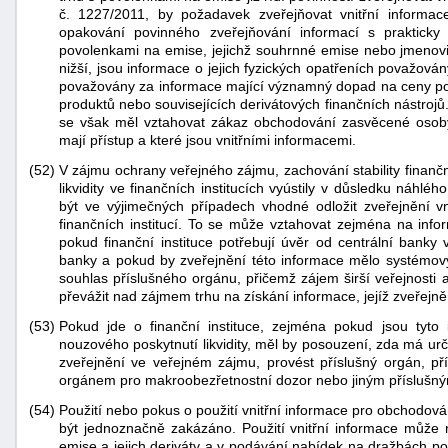
č. 1227/2011, by požadavek zveřejňovat vnitřní informa
opakování povinného zveřejňování informací s praktick
povolenkami na emise, jejichž souhrnné emise nebo jmenovit
nižší, jsou informace o jejich fyzických opatřeních považov
považovány za informace mající významný dopad na ceny p
produktů nebo souvisejících derivátových finančních nástrojů
se však měl vztahovat zákaz obchodování zasvěcené osoby
mají přístup a které jsou vnitřními informacemi.
(52)
V zájmu ochrany veřejného zájmu, zachování stability finanč
likvidity ve finančních institucích vyústily v důsledku náhlé
být ve výjimečných případech vhodné odložit zveřejnění vni
finančních institucí. To se může vztahovat zejména na infor
pokud finanční instituce potřebují úvěr od centrální banky 
banky a pokud by zveřejnění této informace mělo systémový
souhlas příslušného orgánu, přičemž zájem širší veřejnosti
převážit nad zájmem trhu na získání informace, jejíž zveřejn
(53)
Pokud jde o finanční instituce, zejména pokud jsou tyto i
nouzového poskytnutí likvidity, měl by posouzení, zda má ur
zveřejnění ve veřejném zájmu, provést příslušný orgán, př
orgánem pro makroobezřetnostní dozor nebo jiným příslušný
(54)
Použití nebo pokus o použití vnitřní informace pro obchodován
být jednoznačně zakázáno. Použití vnitřní informace může
emise a jejich deriváty a v podávání nabídek na dražbách p