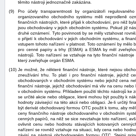
těmito nástroji jednoznačně zakázána.
"náhradě
(9)
Pro účely transparentnosti by organizátoři regulované
škod"
organizovaného obchodního systému měli neprodleně oz
finančních nástrojích, které přijali k obchodování, pro něž b
jsou obchodovány v jejich obchodním systému. Pokud již nást
druhé oznámení. Tyto povinnosti by se měly vztahovat rovněž
o přijetí k obchodování v jejich obchodním systému, a finanč
vstupem tohoto nařízení v platnost. Toto oznámení by mělo
pro cenné papíry a trhy (ESMA) a ESMA by měl zveřejňo
nástrojů. Toto nařízení se vztahuje na tyto finanční nástro
který zveřejňuje orgán ESMA.
(10)
Je možné, že některé finanční nástroje, které nejsou obc
zneužívání trhu. To platí i pro finanční nástroje, jejichž 
obchodovaných v obchodním systému nebo jejichž cena nebo
finanční nástroje, jejichž obchodování má vliv na cenu nebo
v obchodním systému. Příkladem použití těchto nástrojů ke zn
se určité akcie nebo obligace, které mohou být použity k ná
hodnoty závisející na této akcii nebo obligaci. Je-li určitý 
být derivát obchodovaný formou OTC použit k tomu, aby měl
ceny finančního nástroje obchodovaného v obchodním systé
cenných papírů, na něž se sice nevztahuje toto nařízení, a
ovlivnit cenu nebo hodnotu stávajících kotovaných cenných
nařízení se rovněž vztahuje na situaci, kdy cena nebo hod
závisí na nástroji obchodovaném formou OTC. Stejný princ