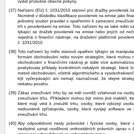
vydat příslušné obecné pokyny.
(37)
Nařízení (EU) č. 1031/2010 stanoví pro dražby povolenek na 
Nicméně v důsledku klasifikace povolenek na emise jako fina
jednotný soubor pravidel s opatřeními k zamezení zneužívání
trh s povolenkami na emise. Toto nařízení by se také mělo 
týkající se dražeb povolenek na emise nebo jiných od nic
nejedná o finanční nástroje, na dražební platformě povolen
č. 1031/2010.
(38)
Toto nařízení by mělo stanovit opatření týkající se manipu
formám obchodování nebo novým strategiím, které mohou mí
obchodování s finančními nástroji je stále více automatizo
poskytovala příklady konkrétních nekalých strategií, které 
metod obchodování, včetně algoritmického a vysokofrekvenč
být vyčerpávající ani nemají naznačovat, že stejné strat
nekalou povahu.
(39)
Zákaz zneužívání trhu by se měl rovněž vztahovat na osoby
zneužívání trhu. Příkladem mohou být mimo jiné makléři, kte
které mají vést k zneužití trhu, osoby, které vybízejí osobu
nedovoleně zpřístupnila, osoby, které vyvíjejí software 
zneužívání trhu.
(40)
Aby odpovědnost nesly právnické i fyzické osoby, které 
nezbytné uznat rozdílnost vnitrostátních právních úprav v