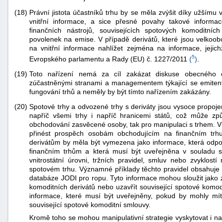
(18)
Právní jistota účastníků trhu by se měla zvýšit díky užšímu 
vnitřní informace, a sice přesné povahy takové infor
finančních nástrojů, souvisejících spotových komoditn
povolenek na emise. V případě derivátů, které jsou velkoob
na vnitřní informace nahlížet zejména na informace, jejic
5
Evropského parlamentu a Rady (EU) č. 1227/2011
(
)
.
(19)
Toto nařízení nemá za cíl zakázat diskuse obecného 
zúčastněnými stranami a managementem týkající se emitenta
fungování trhů a neměly by být tímto nařízením zakázány.
(20)
Spotové trhy a odvozené trhy s deriváty jsou vysoce propoj
napříč všemi trhy i napříč hranicemi států, což může způ
obchodování zasvěcené osoby, tak pro manipulaci s trhem. V
přinést prospěch osobám obchodujícím na finančním trh
derivátům by měla být vymezena jako informace, která odpov
finančním trhům a která musí být uveřejněna v souladu s
vnitrostátní úrovni, tržních pravidel, smluv nebo zvyklost
spotovém trhu. Významné příklady těchto pravidel obsahuje 
databáze JODI pro ropu. Tyto informace mohou sloužit jako z
komoditních derivátů nebo uzavřít související spotové komod
informace, které musí být uveřejněny, pokud by mohly m
související spotové komoditní smlouvy.
Kromě toho se mohou manipulativní strategie vyskytovat i na