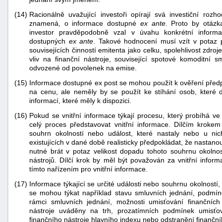
(14)
Racionálně uvažující investoři opírají svá investiční rozho
znamená, o informace dostupné
ex ante
. Proto by otázk
investor pravděpodobně vzal v úvahu konkrétní inform
dostupných
ex ante
. Takové hodnocení musí vzít v potaz 
souvisejících činností emitenta jako celku, spolehlivost zdro
vliv na finanční nástroje, související spotové komoditní 
odvozené od povolenek na emise.
(15)
Informace dostupné ex post se mohou použít k ověření před
na cenu, ale neměly by se použít ke stíhání osob, kter
informací, které měly k dispozici.
(16)
Pokud se vnitřní informace týkají procesu, který probíhá ve
celý proces představovat vnitřní informace. Dílčím kro
souhrn okolností nebo událost, které nastaly nebo u ni
existujících v dané době realisticky předpokládat, že nastan
nutné brát v potaz velikost dopadu tohoto souhrnu okolnos
nástrojů. Dílčí krok by měl být považován za vnitřní infor
tímto nařízením pro vnitřní informace.
(17)
Informace týkající se určité události nebo souhrnu okolnost
se mohou týkat například stavu smluvních jednání, podmí
rámci smluvních jednání, možnosti umisťování finančních
nástroje uváděny na trh, prozatímních podmínek umisťov
finančního nástroje hlavního indexu nebo odstranění finanční