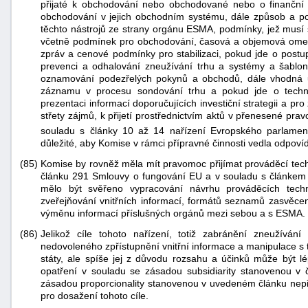
přijaté k obchodování nebo obchodované nebo o finanční n
obchodování v jejich obchodním systému, dále způsob a p
těchto nástrojů ze strany orgánu ESMA, podmínky, jež musí 
včetně podmínek pro obchodování, časová a objemová omezen
zpráv a cenové podmínky pro stabilizaci, pokud jde o post
prevenci a odhalování zneužívání trhu a systémy a šablo
oznamování podezřelých pokynů a obchodů, dále vhodná 
záznamu v procesu sondování trhu a pokud jde o technic
prezentaci informací doporučujících investiční strategii a p
střety zájmů, k přijetí prostřednictvím aktů v přenesené pr
souladu s články 10 až 14 nařízení Evropského parlame
důležité, aby Komise v rámci přípravné činnosti vedla odpovída
(85)
Komise by rovněž měla mít pravomoc přijímat prováděcí tech
článku 291 Smlouvy o fungování EU a v souladu s článkem
mělo být svěřeno vypracování návrhu prováděcích tech
zveřejňování vnitřních informací, formátů seznamů zasvěce
výměnu informací příslušných orgánů mezi sebou a s ESMA.
(86)
Jelikož cíle tohoto nařízení, totiž zabránění zneužívá
nedovoleného zpřístupnění vnitřní informace a manipulace s
státy, ale spíše jej z důvodu rozsahu a účinků může být l
opatření v souladu se zásadou subsidiarity stanovenou v
zásadou proporcionality stanovenou v uvedeném článku nepře
pro dosažení tohoto cíle.