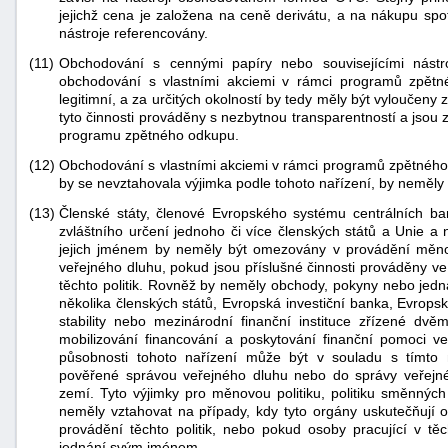
jejichž cena je založena na ceně derivátu, a na nákupu spo
nástroje referencovány.
(11)
Obchodování s cennými papíry nebo souvisejícími nástr
obchodování s vlastními akciemi v rámci programů zpě
legitimní, a za určitých okolností by tedy měly být vyloučeny
tyto činnosti prováděny s nezbytnou transparentností a jsou 
programu zpětného odkupu.
(12)
Obchodování s vlastními akciemi v rámci programů zpětného o
by se nevztahovala výjimka podle tohoto nařízení, by neměly
(13)
Členské státy, členové Evropského systému centrálních ban
zvláštního určení jednoho či více členských států a Unie a 
jejich jménem by neměly být omezovány v provádění měnov
veřejného dluhu, pokud jsou příslušné činnosti prováděny 
těchto politik. Rovněž by neměly obchody, pokyny nebo jedn
několika členských států, Evropská investiční banka, Evropsk
stability nebo mezinárodní finanční instituce zřízené dv
mobilizování financování a poskytování finanční pomoci ve
působnosti tohoto nařízení může být v souladu s tímto 
pověřené správou veřejného dluhu nebo do správy veřejnéh
zemí. Tyto výjimky pro měnovou politiku, politiku směnnýc
neměly vztahovat na případy, kdy tyto orgány uskutečňují 
provádění těchto politik, nebo pokud osoby pracující v t
jednání svým jménem.