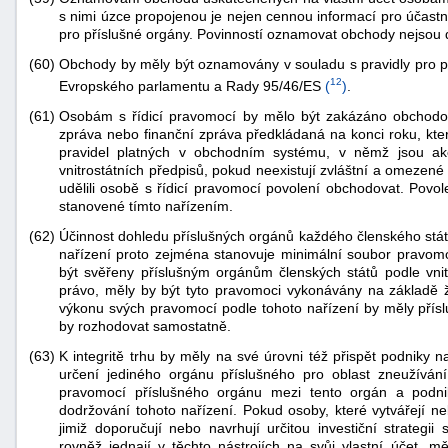
s nimi úzce propojenou je nejen cennou informací pro účastní
pro příslušné orgány. Povinností oznamovat obchody nejsou 
(60)
Obchody by měly být oznamovány v souladu s pravidly pro p
12
Evropského parlamentu a Rady 95/46/ES
(
)
.
(61)
Osobám s řídicí pravomocí by mělo být zakázáno obchodo
zpráva nebo finanční zpráva předkládaná na konci roku, kter
pravidel platných v obchodním systému, v němž jsou akc
vnitrostátních předpisů, pokud neexistují zvláštní a omezené
udělili osobě s řídicí pravomocí povolení obchodovat. Pov
stanovené tímto nařízením.
(62)
Účinnost dohledu příslušných orgánů každého členského státu
nařízení proto zejména stanovuje minimální soubor pravomoc
být svěřeny příslušným orgánům členských států podle vnitr
právo, měly by být tyto pravomoci vykonávány na základě
výkonu svých pravomocí podle tohoto nařízení by měly přísl
by rozhodovat samostatně.
(63)
K integritě trhu by měly na své úrovni též přispět podniky 
určení jediného orgánu příslušného pro oblast zneužívání
pravomocí příslušného orgánu mezi tento orgán a podnik
dodržování tohoto nařízení. Pokud osoby, které vytvářejí ne
jimiž doporučují nebo navrhují určitou investiční strategii
rovněž jednají v těchto nástrojích na svůj vlastní účet, 