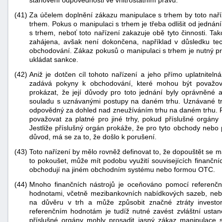
stanovení odpovědnosti ve vnitrostátním právu.
(41)
Za účelem doplnění zákazu manipulace s trhem by toto naří
trhem. Pokus o manipulaci s trhem je třeba odlišit od jedn
s trhem, neboť toto nařízení zakazuje obě tyto činnosti. Ta
zahájena, avšak není dokončena, například v důsledku te
obchodování. Zákaz pokusů o manipulaci s trhem je nutný pr
ukládat sankce.
(42)
Aniž je dotčen cíl tohoto nařízení a jeho přímo uplatnitel
zadává pokyny k obchodování, které mohou být považov
prokázat, že její důvody pro toto jednání byly oprávněné 
souladu s uznávanými postupy na daném trhu. Uznávané tr
odpovědný za dohled nad zneužíváním trhu na daném trhu. Pos
považovat za platné pro jiné trhy, pokud příslušné orgány tě
Jestliže příslušný orgán prokáže, že pro tyto obchody nebo
důvod, má se za to, že došlo k porušení.
(43)
Toto nařízení by mělo rovněž definovat to, že dopouštět se m
to pokoušet, může mít podobu využití souvisejících finančníc
obchodují na jiném obchodním systému nebo formou OTC.
(44)
Mnoho finančních nástrojů je oceňováno pomocí referenčn
hodnotami, včetně mezibankovních nabídkových sazeb, neb
na důvěru v trh a může způsobit značné ztráty investo
referenčním hodnotám je tudíž nutné zavést zvláštní ustanov
příslušné orgány mohly prosadit jasný zákaz manipulace 