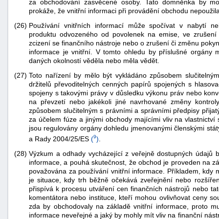
za obchodování zasvěcené osoby. Tato domněnka by mo
prokáže, že vnitřní informaci při provádění obchodu nepoužila
(26)
Používání vnitřních informací může spočívat v nabytí n
produktu odvozeného od povolenek na emise, ve zrušení
zcizení se finančního nástroje nebo o zrušení či změnu pokyn
informace je vnitřní. V tomto ohledu by příslušné orgán
daných okolností věděla nebo měla vědět.
(27)
Toto nařízení by mělo být vykládáno způsobem slučitelný
držitelů převoditelných cenných papírů spojených s hlasov
spojeny s takovými právy v důsledku výkonu práv nebo konve
na převzetí nebo jakékoli jiné navrhované změny kontrol
způsobem slučitelným s právními a správními předpisy přijat
za účelem fúze a jinými obchody majícími vliv na vlastnictví
jsou regulovány orgány dohledu jmenovanými členskými stát
9
a Rady 2004/25/ES
(
)
.
(28)
Výzkum a odhady vycházející z veřejně dostupných údajů 
informace, a pouhá skutečnost, že obchod je proveden na z
považována za používání vnitřní informace. Příkladem, kdy m
je situace, kdy trh běžně očekává zveřejnění nebo rozšířen
přispívá k procesu utváření cen finančních nástrojů nebo t
komentátora nebo instituce, kteří mohou ovlivňovat ceny souv
zda by obchodovaly na základě vnitřní informace, proto mu
informace neveřejné a jaký by mohly mít vliv na finanční nás