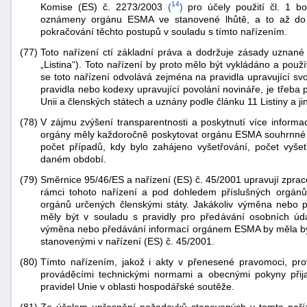
14
Komise (ES) č. 2273/2003
(
)
pro účely použití čl. 1 b
oznámeny orgánu ESMA ve stanovené lhůtě, a to až do d
pokračování těchto postupů v souladu s tímto nařízením.
(77)
Toto nařízení ctí základní práva a dodržuje zásady uznané 
„Listina“). Toto nařízení by proto mělo být vykládáno a pou
se toto nařízení odvolává zejména na pravidla upravující sv
pravidla nebo kodexy upravující povolání novináře, je třeba
Unii a členských státech a uznány podle článku 11 Listiny a j
(78)
V zájmu zvýšení transparentnosti a poskytnutí více informa
orgány měly každoročně poskytovat orgánu ESMA souhrnné 
počet případů, kdy bylo zahájeno vyšetřování, počet vyš
daném období.
(79)
Směrnice 95/46/ES a nařízení (ES) č. 45/2001 upravují zpr
rámci tohoto nařízení a pod dohledem příslušných orgánů
orgánů určených členskými státy. Jakákoliv výměna nebo p
měly být v souladu s pravidly pro předávání osobních úd
výměna nebo předávání informací orgánem ESMA by měla být 
stanovenými v nařízení (ES) č. 45/2001.
(80)
Tímto nařízením, jakož i akty v přenesené pravomoci, pro
prováděcími technickými normami a obecnými pokyny přij
pravidel Unie v oblasti hospodářské soutěže.