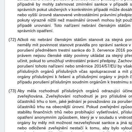
případně by mohly zahrnovat zmírnění sankce v případě 
správních pokut uložených v konkrétním případě může dosáh
nebo vyšší úrovně stanovené vnitrostátními právními předpi
pokuty výrazně nižší než maximální úroveň mohou být pou
případě urovnání. Toto nařízení nebrání členským státům 
správních opatření.
(72)
Ačkoli nic nebrání členským státům stanovit za stejná por
neměly mít povinnost stanovit pravidla pro správní sankce v
porušení předmětem trestní sankce do 3. července 2016 podl
právem nejsou členské státy povinny ukládat za stejný pře
učinit, pokud to umožňují vnitrostátní právní předpisy. Zach
porušení tohoto nařízení nebo směrnice 2014/57/EU by však
příslušných orgánů příslušných včas spolupracovat a mít 
orgány příslušnými k řešení a příslušnými orgány v jiných 
případu porušení příslušným soudním orgánům k trestnímu st
(73)
Aby měla rozhodnutí příslušných orgánů odrazující účin
zveřejňována. Zveřejňování rozhodnutí je pro příslušné 
účastníků trhu o tom, jaké jednání je považováno za poruše
účastníků trhu na obecnější úrovni. Pokud zveřejnění způ
stabilitu finančních trhů nebo probíhající vyšetřování, přís
opatření anonymním způsobem, který je v souladu s vnitrostá
orgány by měly mít možnost nezveřejňovat sankce a jiná s
nebo odložené zveřejnění nestačí k tomu, aby bylo vylouče