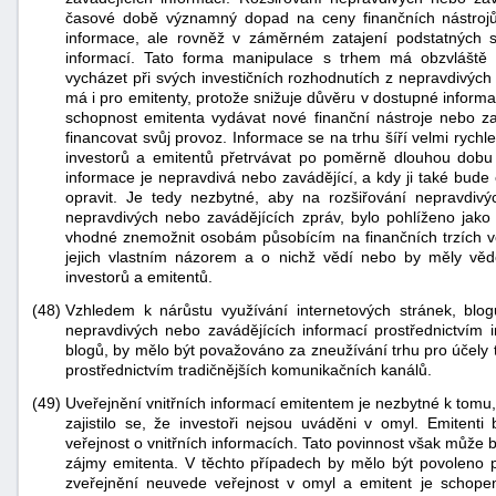
časové době významný dopad na ceny finančních nástrojů
informace, ale rovněž v záměrném zatajení podstatných
informací. Tato forma manipulace s trhem má obzvláště š
vycházet při svých investičních rozhodnutích z nepravdivých
má i pro emitenty, protože snižuje důvěru v dostupné inform
schopnost emitenta vydávat nové finanční nástroje nebo zaj
financovat svůj provoz. Informace se na trhu šíří velmi ryc
investorů a emitentů přetrvávat po poměrně dlouhou dobu
informace je nepravdivá nebo zavádějící, a kdy ji také bude
opravit. Je tedy nezbytné, aby na rozšiřování nepravdivý
nepravdivých nebo zavádějících zpráv, bylo pohlíženo jako
vhodné znemožnit osobám působícím na finančních trzích vo
jejich vlastním názorem a o nichž vědí nebo by měly věd
investorů a emitentů.
(48)
Vzhledem k nárůstu využívání internetových stránek, blogů 
nepravdivých nebo zavádějících informací prostřednictvím i
blogů, by mělo být považováno za zneužívání trhu pro účely 
prostřednictvím tradičnějších komunikačních kanálů.
(49)
Uveřejnění vnitřních informací emitentem je nezbytné k tom
zajistilo se, že investoři nejsou uváděni v omyl. Emitenti
veřejnost o vnitřních informacích. Tato povinnost však může 
zájmy emitenta. V těchto případech by mělo být povoleno 
zveřejnění neuvede veřejnost v omyl a emitent je schopen 