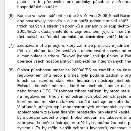
plnění, a to především pro podniky působící v přeshra
hospodářské soutěže.
(6)
Komise ve svém sdělení ze dne 25. června 2008„Small Business
aby navrhovaly pravidla s cílem snížit administrativní zátěž
trzích malých a středních podniků a usnadnily přístup těcht
2003/6/ES ukládá emitentům, zejména těm, jejichž finanční 
růst malých a středních podniků, administrativní zátěž, která
(7)
Zneužívání trhu je pojem, který zahrnuje protiprávní jednání 
-
třeba jej chápat tak, že sestává z obchodování zasvěcené o
a manipulace s trhem. Takové jednání snižuje úplnou a řád
náhrady
operace všech hospodářských subjektů na integrovaných fina
(8)
Oblast působnosti směrnice 2003/6/ES se zaměřila na finanč
regulovaném trhu nebo pro něž byla podána žádost o přije
letech se nicméně stále více finančních nástrojů obcho
Existují i finanční nástroje, které se obchodují pouze na
nebo formou OTC. Působnost tohoto nařízení by proto měla 
na regulovaném trhu v mnohostranných obchodních systémech
které mohou mít vliv na takové finanční nástroje, bez ohledu 
V případě určitých typů mnohostranných obchodních systé
společnostem získávat finanční prostředky pro vlastní kapitál
byla podána žádost o přijetí k obchodování na takovém trhu
zahrnovat finanční nástroje, pro něž byla podána žádost o
systému. To by mělo zlepšit ochranu investorů, zachovat int