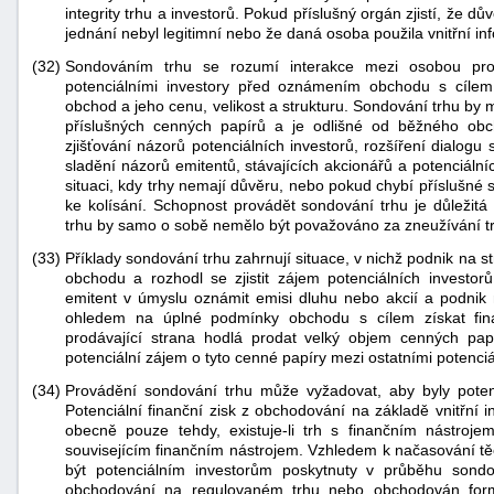
integrity trhu a investorů. Pokud příslušný orgán zjistí, že
jednání nebyl legitimní nebo že daná osoba použila vnitřní in
(32)
Sondováním trhu se rozumí interakce mezi osobou prod
potenciálními investory před oznámením obchodu s cílem z
obchod a jeho cenu, velikost a strukturu. Sondování trhu b
příslušných cenných papírů a je odlišné od běžného ob
zjišťování názorů potenciálních investorů, rozšíření dialogu
sladění názorů emitentů, stávajících akcionářů a potenciáln
situaci, kdy trhy nemají důvěru, nebo pokud chybí příslušné 
ke kolísání. Schopnost provádět sondování trhu je důležitá
trhu by samo o sobě nemělo být považováno za zneužívání t
(33)
Příklady sondování trhu zahrnují situace, v nichž podnik na
obchodu a rozhodl se zjistit zájem potenciálních invest
emitent v úmyslu oznámit emisi dluhu nebo akcií a podnik n
ohledem na úplné podmínky obchodu s cílem získat fin
prodávající strana hodlá prodat velký objem cenných papí
potenciální zájem o tyto cenné papíry mezi ostatními potenciá
(34)
Provádění sondování trhu může vyžadovat, aby byly potenc
Potenciální finanční zisk z obchodování na základě vnitřní 
obecně pouze tehdy, existuje-li trh s finančním nástroj
souvisejícím finančním nástrojem. Vzhledem k načasování tě
být potenciálním investorům poskytnuty v průběhu sondov
obchodování na regulovaném trhu nebo obchodován for