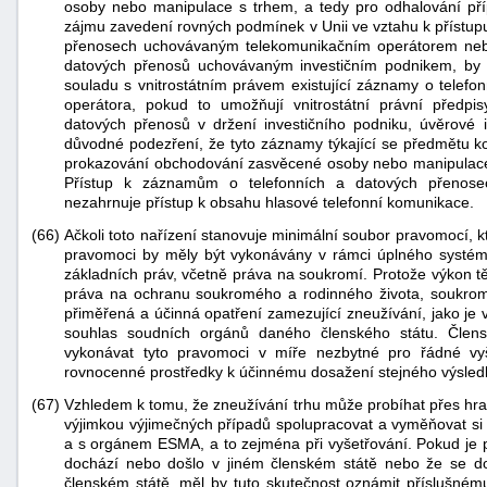
osoby nebo manipulace s trhem, a tedy pro odhalování pří
zájmu zavedení rovných podmínek v Unii ve vztahu k přístup
přenosech uchovávaným telekomunikačním operátorem nebo
datových přenosů uchovávaným investičním podnikem, by 
souladu s vnitrostátním právem existující záznamy o telef
operátora, pokud to umožňují vnitrostátní právní předpi
datových přenosů v držení investičního podniku, úvěrové in
důvodné podezření, že tyto záznamy týkající se předmětu ko
prokazování obchodování zasvěcené osoby nebo manipulace s
Přístup k záznamům o telefonních a datových přenose
nezahrnuje přístup k obsahu hlasové telefonní komunikace.
(66)
Ačkoli toto nařízení stanovuje minimální soubor pravomocí, 
pravomoci by měly být vykonávány v rámci úplného systému 
základních práv, včetně práva na soukromí. Protože výkon 
práva na ochranu soukromého a rodinného života, soukromí
přiměřená a účinná opatření zamezující zneužívání, jako je
souhlas soudních orgánů daného členského státu. Člen
vykonávat tyto pravomoci v míře nezbytné pro řádné vyš
rovnocenné prostředky k účinnému dosažení stejného výsled
(67)
Vzhledem k tomu, že zneužívání trhu může probíhat přes hran
výjimkou výjimečných případů spolupracovat a vyměňovat si 
a s orgánem ESMA, a to zejména při vyšetřování. Pokud je p
dochází nebo došlo v jiném členském státě nebo že se do
členském státě, měl by tuto skutečnost oznámit příslušné