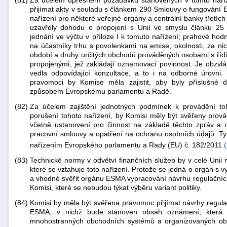
(81)
Za účelem upřesnění požadavků stanovených v tomto naří
přijímat akty v souladu s článkem 290 Smlouvy o fungování E
nařízení pro některé veřejné orgány a centrální banky třetích
uzavřely dohodu o propojení s Unií ve smyslu článku 25 
jednání ve výčtu v příloze I k tomuto nařízení; prahové hod
na účastníky trhu s povolenkami na emise; okolnosti, za 
období a druhy určitých obchodů prováděných osobami s říd
propojenými, jež zakládají oznamovací povinnost. Je obzvlá
vedla odpovídající konzultace, a to i na odborné úrovni
pravomoci by Komise měla zajistit, aby byly příslušn
způsobem Evropskému parlamentu a Radě.
(82)
Za účelem zajištění jednotných podmínek k provádění to
porušení tohoto nařízení, by Komisi měly být svěřeny prov
včetně ustanovení pro činnost na základě těchto zpráv a 
pracovní smlouvy a opatření na ochranu osobních údajů. Ty
nařízením Evropského parlamentu a Rady (EU) č. 182/2011
(
(83)
Technické normy v odvětví finančních služeb by v celé Unii m
které se vztahuje toto nařízení. Protože se jedná o orgán s v
a vhodné svěřit orgánu ESMA vypracování návrhu regulačníc
Komisi, které se nebudou týkat výběru variant politiky.
(84)
Komisi by měla být svěřena pravomoc přijímat návrhy regu
ESMA, v nichž bude stanoven obsah oznámení, která bu
mnohostranných obchodních systémů a organizovaných obc