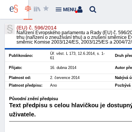
MENU
(EU) č. 596/2014
Nařízení Evropského parlamentu a Rady (EU) č. 596/2
trhu (nařízení o zneužívání trhu) a o zrušení směrnic
směrnic Komise 2003/124/ES, 2003/125/ES a 2004/72
Úř. věst. L 173, 12.6.2014, s. 1-
Publikováno:
Druh pře
61
Přijato:
16. dubna 2014
Autor př
Platnost od:
2. července 2014
Nabývá ú
Platnost předpisu:
Ano
Pozbývá p
Původní znění předpisu
Text předpisu s celou hlavičkou je dostupn
uživatele.