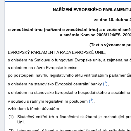
NAŘÍZENÍ EVROPSKÉHO PARLAMENTU A 
ze dne 16. dubna 
o zneužívání trhu (nařízení o zneužívání trhu) a o zrušení s
a směrnic Komise 2003/124/ES, 200
(Text s významem pr
EVROPSKÝ PARLAMENT A RADA EVROPSKÉ UNIE,
s ohledem na Smlouvu o fungování Evropské unie, a zejména na č
s ohledem na návrh Evropské komise,
po postoupení návrhu legislativního aktu vnitrostátním parlament
náhrady
1
s ohledem na stanovisko Evropské centrální banky
(
)
,
škody
s ohledem na stanovisko Evropského hospodářského a sociálního
3
v souladu s řádným legislativním postupem
(
)
,
vzhledem k těmto důvodům:
(1)
Skutečný vnitřní trh s finančními službami je rozhodující p
Unii.
(2)
Integrovaný, účinný a transparentní finanční trh vyžaduje i