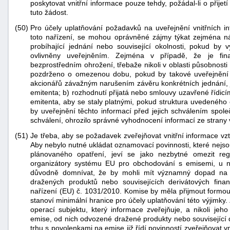
poskytovat vnitřní informace pouze tehdy, požádal-li o přijet
tuto žádost.
(50)
Pro účely uplatňování požadavků na uveřejnění vnitřních in
toto nařízení, se mohou oprávněné zájmy týkat zejména násl
probíhající jednání nebo související okolnosti, pokud by
ovlivněny uveřejněním. Zejména v případě, že je fin
bezprostředním ohrožení, třebaže nikoli v oblasti působnost
pozdrženo o omezenou dobu, pokud by takové uveřejnění v
akcionářů závažným narušením závěru konkrétních jednání, jej
emitenta; b) rozhodnutí přijatá nebo smlouvy uzavřené řídicí
emitenta, aby se staly platnými, pokud struktura uvedeného 
by uveřejnění těchto informací před jejich schválením spo
schválení, ohrozilo správné vyhodnocení informací ze strany v
(51)
Je třeba, aby se požadavek zveřejňovat vnitřní informace vz
Aby nebylo nutné ukládat oznamovací povinnosti, které nejso
plánovaného opatření, jeví se jako nezbytné omezit re
organizátory systému EU pro obchodování s emisemi, u nich
důvodně domnívat, že by mohli mít významný dopad na 
dražených produktů nebo souvisejících derivátových fin
nařízení (EU) č. 1031/2010. Komise by měla přijmout formou
stanoví minimální hranice pro účely uplatňování této výjimky
operací subjektu, který informace zveřejňuje, a nikoli jeh
emise, od nich odvozené dražené produkty nebo související d
trhu s povolenkami na emise již řídí povinností zveřejňovat 