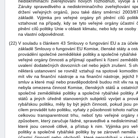
nediskriminační zveřejňování nových rozhodnutí, vývoje a ú
Záruky spravedlivého a nediskriminačního zveřejňování spec
držení veřejných orgánů, jsou také dány směrnicí 2003/87
základě. Výjimka pro veřejné orgány při plnění cílů polit
vztahovat na případy, kdy se tyto veřejné orgány účastní 
plnění cílů politiky Unie v oblasti klimatu, nebo kdy se osoby
na vlastní odpovědnost.
(22)
V souladu s článkem 43 Smlouvy o fungování EU a za účel
základě Smlouvy o fungování EU Komise, členské státy a ost
provádění společné zemědělské politiky a společné rybářské po
veřejné orgány činnosti a přijímají opatření k řízení zeměděl
uvalení dodatečných dovozních cel nebo jejich zrušení. S oh
některá ustanovení se rovněž vztahují na spotové komodit
mít vliv na finanční nástroje a na finanční nástroje, jejic
smluv a které mají nebo pravděpodobně budou mít vliv na spo
nebyla omezena činnost Komise, členských států a ostatníc
společné zemědělské politiky a společné rybářské politiky
států a jiných úředně stanovených subjektů vyvíjet a prov
rybářskou politiku, měly by být jejich činnosti, pokud jsou
cílem provádět tuto politiku, vyňaty z působnosti tohoto naří
celkovou transparentnost trhu, neboť tyto veřejné orgány
způsobem, který zaručuje řádné, spravedlivé a nediskriminač
které jsou cenově citlivé, a přístup k nim. Výjimka pro ve
politiky a společné rybářské politiky by se zároveň neměla
účastní činností nebo obchodů, které neprobíhají v rámci p