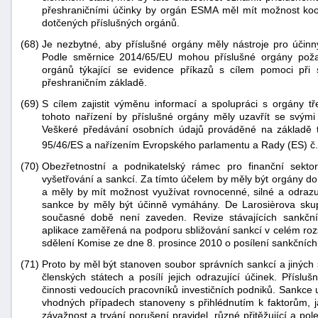
přeshraničními účinky by orgán ESMA měl mít možnost koo
dotčených příslušných orgánů.
(68)
Je nezbytné, aby příslušné orgány měly nástroje pro účinn
Podle směrnice 2014/65/EU mohou příslušné orgány požad
orgánů týkající se evidence příkazů s cílem pomoci při
přeshraničním základě.
(69)
S cílem zajistit výměnu informací a spolupráci s orgány t
tohoto nařízení by příslušné orgány měly uzavřít se svými
Veškeré předávání osobních údajů prováděné na základě 
95/46/ES a nařízením Evropského parlamentu a Rady (ES) č
(70)
Obezřetnostní a podnikatelský rámec pro finanční sekt
vyšetřování a sankcí. Za tímto účelem by měly být orgány 
a měly by mít možnost využívat rovnocenné, silné a odrazu
sankce by měly být účinně vymáhány. De Larosièrova skup
současné době není zaveden. Revize stávajících sankční
aplikace zaměřená na podporu sbližování sankcí v celém roz
sdělení Komise ze dne 8. prosince 2010 o posílení sankčních
(71)
Proto by měl být stanoven soubor správních sankcí a jiných s
členských státech a posílí jejich odrazující účinek. Přís
činnosti vedoucích pracovníků investičních podniků. Sankce 
vhodných případech stanoveny s přihlédnutím k faktorům, ja
závažnost a trvání porušení pravidel, různé přitěžující a pol