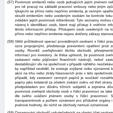
(57)
Povinnost emitentů nebo osob jednajících jejich jménem ne
pro ně pracují na základě pracovní smlouvy nebo jiným způ
týkajícím se přímo nebo nepřímo emitenta, je cenným opatřen
sloužit emitentům nebo uvedeným osobám ke kontrole toku tě
zvládání jejich povinnosti mlčenlivosti. Tyto seznamy mohou
nástroj k identifikaci osob, které mají přístup k vnitřním in
těmto informacím přístup. Přístupem osob uvedených na t
přímo nebo nepřímo emitenta nejsou dotčeny zákazy stanove
(58)
Větší průhlednost operací prováděných osobami s řídicí pra
úzce propojenými, představuje preventivní opatření proti
osoby. Rovněž uveřejňování těchto obchodů, přinejmenš
informací pro investory. Je třeba upřesnit, že povinnost zve
zastavení nebo půjčování finančních nástrojů, neboť zas
destabilizující vliv na společnost v případě náhlého neočeká
by například nevěděl, že existuje zvýšené riziko významné b
akcií na trhu nebo ztráty hlasovacích práv v této společnost
případě, kdy zastavení cenných papírů je součástí rozsáh
papíry jako kolaterál za účelem získání úvěru od třetí stran
předpokladem pro důvěru tržních subjektů a zejména důvě
povinnost zveřejnit obchody osob s řídicí pravomocí se tak
dle svého uvážení jménem osoby s řídicí pravomocí. S
transparentnosti a počtem oznámení pro příslušné orgány i
prahové hodnoty, do nichž se obchody nemusí oznamovat.
(59)
Oznamování obchodů uskutečněných na vlastní účet osobami 