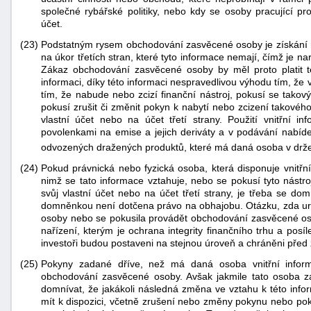
společné rybářské politiky, nebo kdy se osoby pracující pro
účet.
(23)
Podstatným rysem obchodování zasvěcené osoby je získání n
na úkor třetích stran, které tyto informace nemají, čímž je na
Zákaz obchodování zasvěcené osoby by měl proto platit teh
informaci, díky této informaci nespravedlivou výhodu tím, že 
tím, že nabude nebo zcizí finanční nástroj, pokusí se takový
pokusí zrušit či změnit pokyn k nabytí nebo zcizení takovéh
vlastní účet nebo na účet třetí strany. Použití vnitřní
povolenkami na emise a jejich deriváty a v podávání nabí
odvozených dražených produktů, které má daná osoba v drže
(24)
Pokud právnická nebo fyzická osoba, která disponuje vnitřní
nimž se tato informace vztahuje, nebo se pokusí tyto nástr
svůj vlastní účet nebo na účet třetí strany, je třeba se dom
domněnkou není dotčena právo na obhajobu. Otázku, zda ur
osoby nebo se pokusila provádět obchodování zasvěcené oso
nařízení, kterým je ochrana integrity finančního trhu a posí
investoři budou postaveni na stejnou úroveň a chráněni před 
(25)
Pokyny zadané dříve, než má daná osoba vnitřní inform
obchodování zasvěcené osoby. Avšak jakmile tato osoba začn
domnívat, že jakákoli následná změna ve vztahu k této info
mít k dispozici, včetně zrušení nebo změny pokynu nebo po