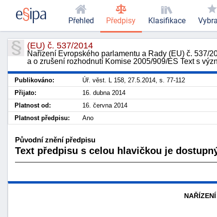
Přehled
Předpisy
Klasifikace
Vybr
(EU) č. 537/2014
Nařízení Evropského parlamentu a Rady (EU) č. 537/20
a o zrušení rozhodnutí Komise 2005/909/ES Text s v
Publikováno:
Úř. věst. L 158, 27.5.2014, s. 77-112
Přijato:
16. dubna 2014
Platnost od:
16. června 2014
Platnost předpisu:
Ano
Původní znění předpisu
Text předpisu s celou hlavičkou je dostupný
NAŘÍZENÍ