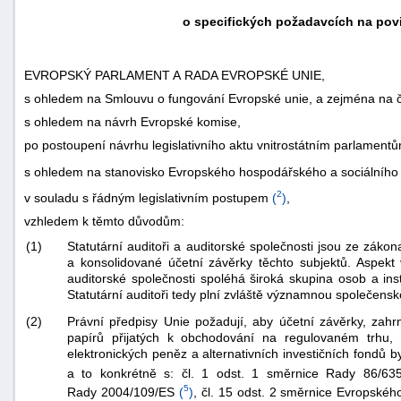
o specifických požadavcích na povi
EVROPSKÝ PARLAMENT A RADA EVROPSKÉ UNIE,
s ohledem na Smlouvu o fungování Evropské unie, a zejména na č
s ohledem na návrh Evropské komise,
po postoupení návrhu legislativního aktu vnitrostátním parlament
s ohledem na stanovisko Evropského hospodářského a sociálního
2
v souladu s řádným legislativním postupem
(
)
,
vzhledem k těmto důvodům:
(1)
Statutární auditoři a auditorské společnosti jsou ze záko
a konsolidované účetní závěrky těchto subjektů. Aspek
auditorské společnosti spoléhá široká skupina osob a insti
Statutární auditoři tedy plní zvláště významnou společensk
(2)
Právní předpisy Unie požadují, aby účetní závěrky, zahrn
papírů přijatých k obchodování na regulovaném trhu, pl
elektronických peněz a alternativních investičních fondů
a to konkrétně s: čl. 1 odst. 1 směrnice Rady 86/63
5
Rady 2004/109/ES
(
)
, čl. 15 odst. 2 směrnice Evropské