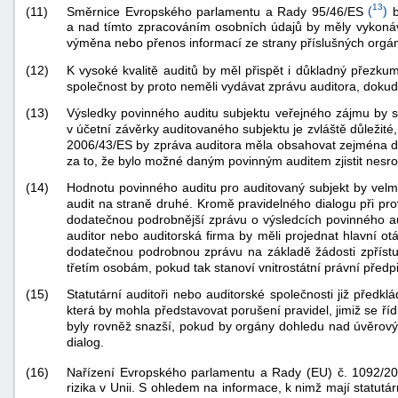
13
Směrnice Evropského parlamentu a Rady 95/46/ES
(
)
b
(11)
a nad tímto zpracováním osobních údajů by měly vykonáva
výměna nebo přenos informací ze strany příslušných orgán
(12)
K vysoké kvalitě auditů by měl přispět i důkladný přezkum 
společnost by proto neměli vydávat zprávu auditora, doku
(13)
Výsledky povinného auditu subjektu veřejného zájmu by 
v účetní závěrky auditovaného subjektu je zvláště důlež
2006/43/ES by zpráva auditora měla obsahovat zejména dost
za to, že bylo možné daným povinným auditem zjistit nesro
(14)
Hodnotu povinného auditu pro auditovaný subjekt by velmi
audit na straně druhé. Kromě pravidelného dialogu při prov
dodatečnou podrobnější zprávu o výsledcích povinného au
auditor nebo auditorská firma by měli projednat hlavní
dodatečnou podrobnou zprávu na základě žádosti zpřístu
třetím osobám, pokud tak stanoví vnitrostátní právní předpi
(15)
Statutární auditoři nebo auditorské společnosti již pře
která by mohla představovat porušení pravidel, jimiž se ř
byly rovněž snazší, pokud by orgány dohledu nad úvěrovými 
dialog.
Nařízení Evropského parlamentu a Rady (EU) č. 1092/2
(16)
rizika v Unii. S ohledem na informace, k nimž mají statutár