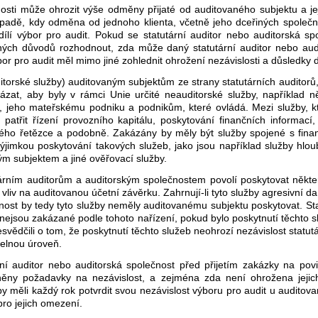
osti může ohrozit výše odměny přijaté od auditovaného subjektu a její
ípadě, kdy odměna od jednoho klienta, včetně jeho dceřiných společno
ílí výbor pro audit. Pokud se statutární auditor nebo auditorská s
ádných důvodů rozhodnout, zda může daný statutární auditor nebo au
bor pro audit měl mimo jiné zohlednit ohrožení nezávislosti a důsledky
orské služby) auditovaným subjektům ze strany statutárních auditorů, 
kázat, aby byly v rámci Unie určité neauditorské služby, například n
jeho mateřskému podniku a podnikům, které ovládá. Mezi služby, kte
třit řízení provozního kapitálu, poskytování finančních informací,
ského řetězce a podobně. Zakázány by měly být služby spojené s fina
 výjimkou poskytování takových služeb, jako jsou například služby hlo
ým subjektem a jiné ověřovací služby.
tárním auditorům a auditorským společnostem povolí poskytovat někt
iv na auditovanou účetní závěrku. Zahrnují-li tyto služby agresivní 
nost by tedy tyto služby neměly auditovanému subjektu poskytovat. Sta
é nejsou zakázané podle tohoto nařízení, pokud bylo poskytnutí těchto
svědčili o tom, že poskytnutí těchto služeb neohrozí nezávislost statu
telnou úroveň.
rní auditor nebo auditorská společnost před přijetím zakázky na po
lněny požadavky na nezávislost, a zejména zda není ohrožena jeji
by měli každý rok potvrdit svou nezávislost výboru pro audit u audito
 pro jejich omezení.