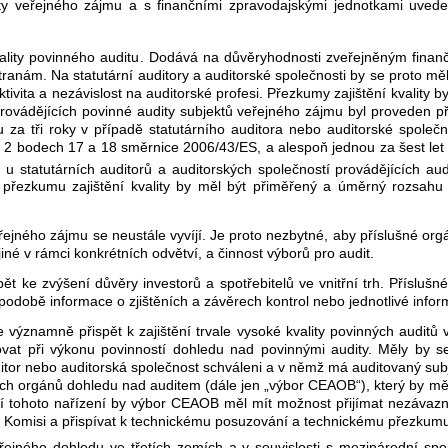
ty veřejného zájmu a s finančními zpravodajskými jednotkami uved
 kvality povinného auditu. Dodává na důvěryhodnosti zveřejněným fina
anám. Na statutární auditory a auditorské společnosti by se proto měl v
tivita a nezávislost na auditorské profesi. Přezkumy zajištění kvality 
provádějících povinné audity subjektů veřejného zájmu byl proveden př
za tři roky v případě statutárního auditora nebo auditorské společn
l. 2 bodech 17 a 18 směrnice 2006/43/ES, a alespoň jednou za šest le
y u statutárních auditorů a auditorských společností provádějících au
 přezkumu zajištění kvality by měl být přiměřený a úměrný rozsahu
ejného zájmu se neustále vyvíjí. Je proto nezbytné, aby příslušné org
jiné v rámci konkrétních odvětví, a činnost výborů pro audit.
ět ke zvýšení důvěry investorů a spotřebitelů ve vnitřní trh. Přísluš
podobě informace o zjištěních a závěrech kontrol nebo jednotlivé infor
významně přispět k zajištění trvale vysoké kvality povinných auditů v
vat při výkonu povinností dohledu nad povinnými audity. Měly by 
ditor nebo auditorská společnost schváleni a v němž má auditovaný sub
h orgánů dohledu nad auditem (dále jen „výbor CEAOB“), který by měl
í tohoto nařízení by výbor CEAOB měl mít možnost přijímat nezávaz
 Komisi a přispívat k technickému posuzování a technickému přezkum
jného dohledu ve třetích zemích a v souvislosti s mezinárodní spolu