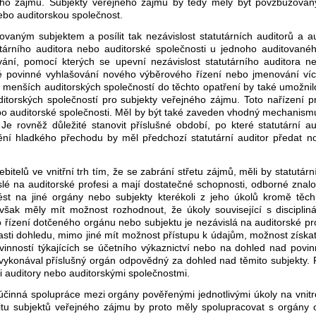
jného zájmu. Subjekty veřejného zájmu by tedy měly být povzbuzová
ebo auditorskou společnost.
ovaným subjektem a posílit tak nezávislost statutárních auditorů a au
árního auditora nebo auditorské společnosti u jednoho auditovaného
vání, pomocí kterých se upevní nezávislost statutárního auditora ne
ené povinné vyhlašování nového výběrového řízení nebo jmenování ví
 menších auditorských společností do těchto opatření by také umožnilo
uditorských společností pro subjekty veřejného zájmu. Toto nařízení 
nebo auditorské společnosti. Měl by být také zaveden vhodný mechanism
 Je rovněž důležité stanovit příslušné období, po které statutární 
tění hladkého přechodu by měl předchozí statutární auditor předat no
itelů ve vnitřní trh tím, že se zabrání střetu zájmů, měli by statutárn
lé na auditorské profesi a mají dostatečné schopnosti, odborné znalos
 na jiné orgány nebo subjekty kterékoli z jeho úkolů kromě těch, k
y však měly mít možnost rozhodnout, že úkoly související s discipl
 řízení dotčeného orgánu nebo subjektu je nezávislá na auditorské pro
ti dohledu, mimo jiné mít možnost přístupu k údajům, možnost získat
ovinností týkajících se účetního výkaznictví nebo na dohled nad pov
vykonával příslušný orgán odpovědný za dohled nad těmito subjekty.
i auditory nebo auditorskými společnostmi.
 účinná spolupráce mezi orgány pověřenými jednotlivými úkoly na vnitr
tu subjektů veřejného zájmu by proto měly spolupracovat s orgány