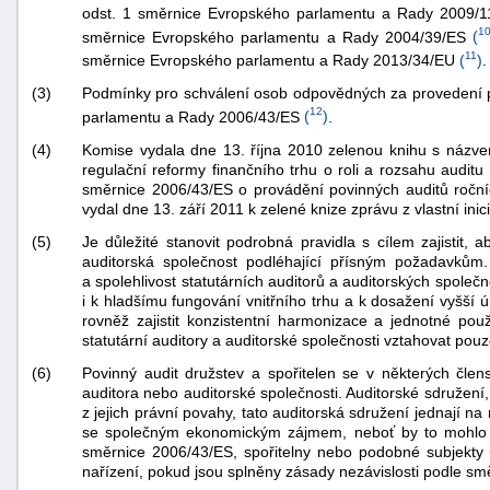
odst. 1 směrnice Evropského parlamentu a Rady 2009/1
1
směrnice Evropského parlamentu a Rady 2004/39/ES
(
11
směrnice Evropského parlamentu a Rady 2013/34/EU
(
)
.
(3)
Podmínky pro schválení osob odpovědných za provedení p
12
parlamentu a Rady 2006/43/ES
(
)
.
(4)
Komise vydala dne 13. října 2010 zelenou knihu s názvem 
regulační reformy finančního trhu o roli a rozsahu auditu a
směrnice 2006/43/ES o provádění povinných auditů roční
vydal dne 13. září 2011 k zelené knize zprávu z vlastní ini
(5)
Je důležité stanovit podrobná pravidla s cílem zajistit,
auditorská společnost podléhající přísným požadavkům. S
a spolehlivost statutárních auditorů a auditorských společn
i k hladšímu fungování vnitřního trhu a k dosažení vyšší
rovněž zajistit konzistentní harmonizace a jednotné pou
statutární auditory a auditorské společnosti vztahovat pou
(6)
Povinný audit družstev a spořitelen se v některých čl
auditora nebo auditorské společnosti. Auditorské sdružení
z jejich právní povahy, tato auditorská sdružení jednají n
se společným ekonomickým zájmem, neboť by to mohlo ohr
směrnice 2006/43/ES, spořitelny nebo podobné subjekty 
nařízení, pokud jsou splněny zásady nezávislosti podle s