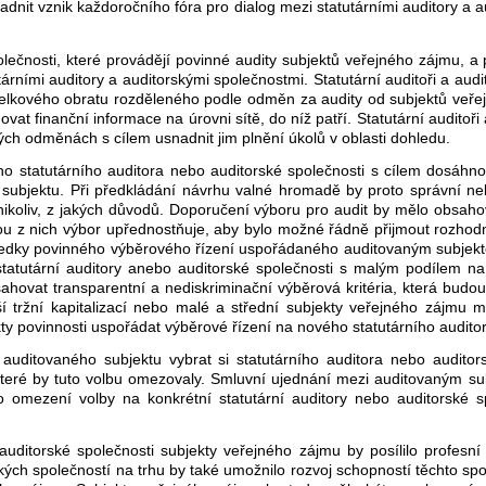
adnit vznik každoročního fóra pro dialog mezi statutárními auditory a 
olečnosti, které provádějí povinné audity subjektů veřejného zájmu, a p
rními auditory a auditorskými společnostmi. Statutární auditoři a audi
elkového obratu rozděleného podle odměn za audity od subjektů veře
vat finanční informace na úrovni sítě, do níž patří. Statutární auditoři
ých odměnách s cílem usnadnit jim plnění úkolů v oblasti dohledu.
vého statutárního auditora nebo auditorské společnosti s cílem dosáh
ubjektu. Při předkládání návrhu valné hromadě by proto správní nebo
ikoliv, z jakých důvodů. Doporučení výboru pro audit by mělo obsah
 z nich výbor upřednostňuje, aby bylo možné řádně přijmout rozhodnutí
ledky povinného výběrového řízení uspořádaného auditovaným subjekt
tatutární auditory anebo auditorské společnosti s malým podílem n
ovat transparentní a nediskriminační výběrová kritéria, která budo
í tržní kapitalizací nebo malé a střední subjekty veřejného zájmu m
kty povinnosti uspořádat výběrové řízení na nového statutárního audit
auditovaného subjektu vybrat si statutárního auditora nebo audito
 které by tuto volbu omezovaly. Smluvní ujednání mezi auditovaným s
o omezení volby na konkrétní statutární auditory nebo auditorské 
ditorské společnosti subjekty veřejného zájmu by posílilo profesní 
ých společností na trhu by také umožnilo rozvoj schopností těchto spol