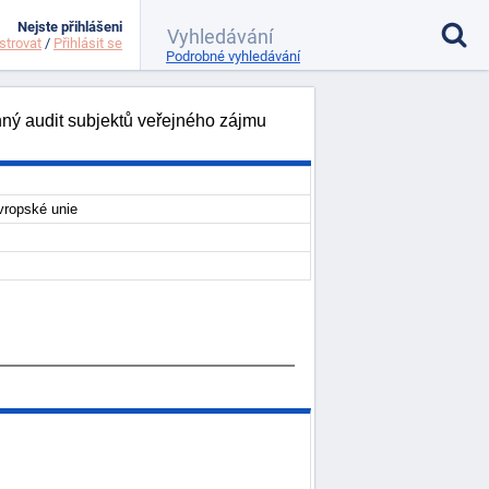
Nejste přihlášeni
strovat
/
Přihlásit se
Podrobné vyhledávání
ný audit subjektů veřejného zájmu
vropské unie