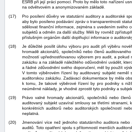
ESRB při její práci pomoci. Proto by mělo toto nařízení usn
na odvětvovém a anonymizovaném základě.
(17)
Pro posílení důvěry ve statutární auditory a auditorské sp
aby bylo posíleno podávání zpráv o transparentnosti statutá
sdělovat finanční informace, zejména s uvedením svého c
subjektů a odměn za další služby. Měli by rovněž zpřístupňo
příslušným orgánům další doplňující informace o auditorsk
(18)
Je důležité posílit úlohu výboru pro audit při výběru no
hromadě akcionářů, společníků nebo členů auditovaného s
možností upřednostňovanou výborem pro audit, a pokud n
zakázku a na základě náležitého odůvodnění uvádět, kterou
a řádné zdůvodnění svého doporučení, měl by použít výs
V tomto výběrovém řízení by auditovaný subjekt neměl s
auditorskou zakázku. Zadávací dokumentace by měla obsah
k tomu, že takové výběrové řízení by pro podniky s nižš
neúměrné náklady, je vhodné zprostit tyto podniky a subje
(19)
Právo valné hromady akcionářů, společníků nebo členů 
auditovaný subjekt uzavíral smlouvy se třetími stranami,
konkrétních auditorů nebo auditorských společností neb
neplatná.
(20)
Jmenování více než jednoho statutárního auditora nebo au
auditů. Toto opatření spolu s přítomností menších auditorsk