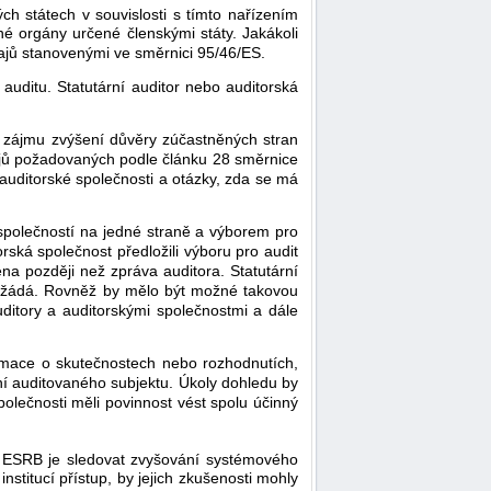
h státech v souvislosti s tímto nařízením
é orgány určené členskými státy. Jakákoli
ajů stanovenými ve směrnici 95/46/ES.
 auditu. Statutární auditor nebo auditorská
 zájmu zvýšení důvěry zúčastněných stran
ajů požadovaných podle článku 28 směrnice
auditorské společnosti a otázky, zda se má
 společností na jedné straně a výborem pro
rská společnost předložili výboru pro audit
a později než zpráva auditora. Statutární
 požádá. Rovněž by mělo být možné takovou
itory a auditorskými společnostmi a dále
ormace o skutečnostech nebo rozhodnutích,
ání auditovaného subjektu. Úkoly dohledu by
polečnosti měli povinnost vést spolu účinný
m ESRB je sledovat zvyšování systémového
nstitucí přístup, by jejich zkušenosti mohly