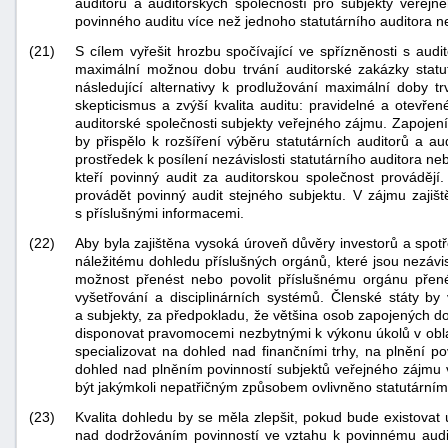
auditorů a auditorských společností pro subjekty veře
povinného auditu více než jednoho statutárního auditora n
(21)
S cílem vyřešit hrozbu spočívající ve spřízněnosti s audit
maximální možnou dobu trvání auditorské zakázky statut
následující alternativy k prodlužování maximální doby tr
skepticismus a zvýší kvalita auditu: pravidelné a otevř
auditorské společnosti subjekty veřejného zájmu. Zapojení
by přispělo k rozšíření výběru statutárních auditorů a a
prostředek k posílení nezávislosti statutárního auditora 
kteří povinný audit za auditorskou společnost provádějí.
provádět povinný audit stejného subjektu. V zájmu zajiš
s příslušnými informacemi.
(22)
Aby byla zajištěna vysoká úroveň důvěry investorů a spotřeb
náležitému dohledu příslušných orgánů, které jsou nezávis
možnost přenést nebo povolit příslušnému orgánu přenést
vyšetřování a disciplinárních systémů. Členské státy b
a subjekty, za předpokladu, že většina osob zapojených do
disponovat pravomocemi nezbytnými k výkonu úkolů v oblas
specializovat na dohled nad finančními trhy, na plnění p
dohled nad plněním povinností subjektů veřejného zájmu 
být jakýmkoli nepatřičným způsobem ovlivněno statutárním
(23)
Kvalita dohledu by se měla zlepšit, pokud bude existovat
nad dodržováním povinností ve vztahu k povinnému audi