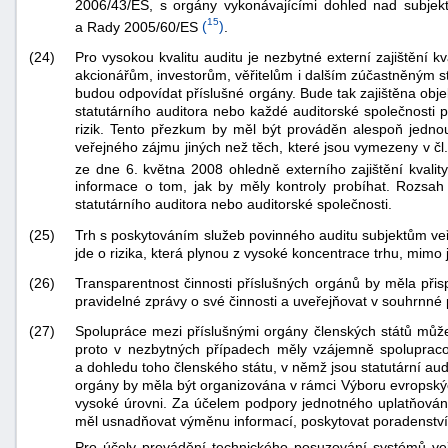
2006/43/ES, s orgány vykonávajícími dohled nad subjek
15
a Rady 2005/60/ES
(
)
.
(24)
Pro vysokou kvalitu auditu je nezbytné externí zajištění
akcionářům, investorům, věřitelům i dalším zúčastněným str
budou odpovídat příslušné orgány. Bude tak zajištěna objek
statutárního auditora nebo každé auditorské společnosti 
rizik. Tento přezkum by měl být prováděn alespoň jednou 
veřejného zájmu jiných než těch, které jsou vymezeny v č
ze dne 6. května 2008 ohledně externího zajištění kvalit
informace o tom, jak by měly kontroly probíhat. Rozsah
statutárního auditora nebo auditorské společnosti.
(25)
Trh s poskytováním služeb povinného auditu subjektům veř
jde o rizika, která plynou z vysoké koncentrace trhu, mimo 
(26)
Transparentnost činnosti příslušných orgánů by měla přisp
pravidelné zprávy o své činnosti a uveřejňovat v souhrnné 
(27)
Spolupráce mezi příslušnými orgány členských států může 
proto v nezbytných případech měly vzájemně spolupraco
a dohledu toho členského státu, v němž jsou statutární au
orgány by měla být organizována v rámci Výboru evropskýc
vysoké úrovni. Za účelem podpory jednotného uplatňován
měl usnadňovat výměnu informací, poskytovat poradenství
Pro účely provádění technického posuzování systémů veře