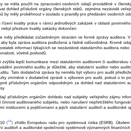
y se měla použít na zpracování osobních údajů prováděné v členskýc
t dohled příslušné orgány členských států, zejména nezávislé veřejn
ů by měly proběhnout v souladu s pravidly pro předávání osobních úd
řízení kvality práce v rámci jednotlivých zakázek v oblasti povinného
d nebyl přezkum kvality zakázky dokončen.
se měly předkládat zúčastněným stranám ve formě zprávy auditora. V
ité, aby byla zpráva auditora podložená a řádně odůvodněná. Kromě úd
atek informací týkajících se nezávislosti statutárního auditora nebo 
vnalosti, včetně podvodů.
 zvýšila lepší komunikace mezi statutárním auditorem či auditorskou
ádění povinného auditu je důležité, aby statutární auditor nebo audito
ditu. Tato dodatečná zpráva by neměla být výboru pro audit předložen
 otázky zmíněné v dodatečné zprávě s výborem pro audit, pokud o to
pnit příslušným orgánům odpovědným za dohled nad statutárními aud
sy.
dkládají příslušným orgánům dohledu nad subjekty veřejného zájmu inf
ídí činnost auditovaného subjektu, nebo narušení nepřetržitého fungov
institucemi a pojišťovnami a jejich statutární auditoři a auditorské s
14
010
(
)
zřídilo Evropskou radu pro systémová rizika (ESRB). Úkole
ní auditoři a auditorské společnosti systémově významných finančních i