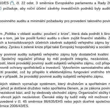
8
10/ES
(
)
, čl. 22 odst. 3 směrnice Evropského parlamentu a Rady 2
0
)
požaduje, aby roční účetní závěrky investičních podniků byly aud
ovinného auditu a minimální požadavky pro provedení takového povi
„Politika v oblasti auditu: poučení z krize“, která dala podnět k ši
 o tom, jak lze posílit funkci auditu s cílem zvýšit finanční stabilitu.
ch a konsolidovaných účetních závěrek subjektů veřejného zájmu by
ciativy. Zprávu k zelené knize přijal také Evropský hospodářský a sociáln
 aby povinné audity subjektů veřejného zájmu byly dostatečně kvalitní
polečný regulační přístup by měl podpořit integritu, nezávislost, 
ostí, které provádějí povinný audit subjektů veřejného zájmu, což přispě
 úrovně ochrany spotřebitelů a investorů. Vytvořením samostatného ak
žití pravidel, což by přispělo k efektivnějšímu fungování vnitřního 
ze v případě, že provádějí povinné audity subjektů veřejného zájmu.
enských státech vyznačuje systémem, který družstvům a spořitelnám
, jehož je dotčené družstvo nebo spořitelna členem, je ze zákona povi
a neziskové bázi, aniž by sledovaly obchodní zájmy. Organizační složk
ozit jejich nezávislost. Členské státy by tudíž měly mít možnost 
uvedené v čl. 45 směrnice 86/635/EHS nebo jejich dceřiné společnos
měrnice 2006/43/ES.