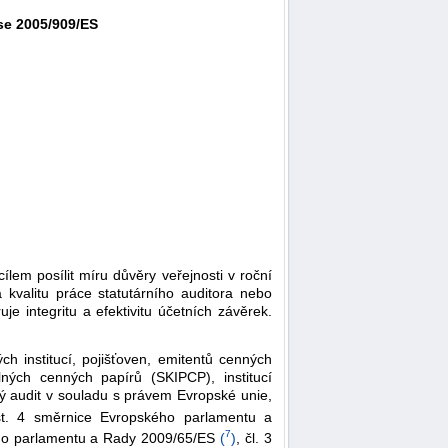
se 2005/909/ES
ílem posílit míru důvěry veřejnosti v roční
kvalitu práce statutárního auditora nebo
je integritu a efektivitu účetních závěrek.
ch institucí, pojišťoven, emitentů cenných
lných cenných papírů (SKIPCP), institucí
vý audit v souladu s právem Evropské unie,
st. 4 směrnice Evropského parlamentu a
7
ho parlamentu a Rady 2009/65/ES
(
)
, čl. 3