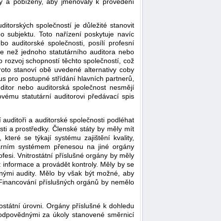
ny a pobízeny, aby jmenovaly k provedení
ditorských společností je důležité stanovit
 subjektu. Toto nařízení poskytuje navíc
bo auditorské společnosti, posílí profesní
ce než jednoho statutárního auditora nebo
 rozvoj schopností těchto společností, což
proto stanoví obě uvedené alternativy coby
us pro postupné střídání hlavních partnerů,
auditor nebo auditorská společnost nesmějí
vému statutární auditorovi předávací spis
í auditoři a auditorské společnosti podléhat
ti a prostředky. Členské státy by měly mít
teré se týkají systému zajištění kvality,
inárním systémem přenesou na jiné orgány
fesi. Vnitrostátní příslušné orgány by měly
 informace a provádět kontroly. Měly by se
innými audity. Mělo by však být možné, aby
 Financování příslušných orgánů by nemělo
ostátní úrovni. Orgány příslušné k dohledu
 odpovědnými za úkoly stanovené směrnicí