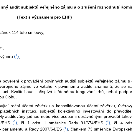
nný audit subjektů veřejného zájmu a o zrušení rozhodnutí Komi
(Text s významem pro EHP)
lánek 114 této smlouvy,
ům,
1
 výboru
(
)
,
na pověřeni k provádění povinných auditů subjektů veřejného zájmu s c
t veřejného zájmu ve vztahu k povinnému auditu znamená, že se na 
tucí. Kvalitní audit přispívá k řádnému fungování trhů, neboť podporu
ou úlohu.
ující roční účetní závěrku a konsolidovanou účetní závěrku, úvěrový
atebních institucí, subjektů kolektivního investování do převodite
 byly auditovány jednou nebo více osobami oprávněnými provádět tako
3
4
5/EHS
(
)
, čl. 1 odst. 1 směrnice Rady 91/674/EHS
(
)
, čl. 4 od
6
ho parlamentu a Rady 2007/64/ES
(
)
, článkem 73 směrnice Evropské