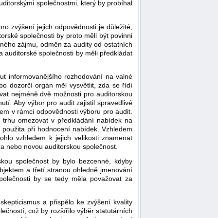
auditorskými společnostmi, který by probíhal
ro zvýšení jejich odpovědnosti je důležité,
torské společnosti by proto měli být povinni
jného zájmu, odměn za audity od ostatních
 a auditorské společnosti by měli předkládat
nout informovanějšího rozhodování na valné
 dozorčí orgán měl vysvětlit, zda se řídí
ovat nejméně dvě možnosti pro auditorskou
. Aby výbor pro audit zajistil spravedlivé
em v rámci odpovědnosti výboru pro audit.
a trhu omezovat v předkládání nabídek na
u použita při hodnocení nabídek. Vzhledem
ohlo vzhledem k jejich velikosti znamenat
ora nebo novou auditorskou společnost.
rskou společnost by bylo bezcenné, kdyby
ubjektem a třetí stranou ohledně jmenování
společnosti by se tedy měla považovat za
skepticismus a přispělo ke zvýšení kvality
ečností, což by rozšířilo výběr statutárních