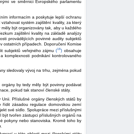
enými ve směrnici Evropského parlamentu
nčním informacím a poskytuje lepší ochranu
ztahovat systém zajištění kvality, za který
by měly být organizovány tak, aby u každého
ezkum zajištění kvality na základě analýzy
osti provádějících povinné audity subjektů
t v ostatních případech. Doporučení Komise
16
dit subjektů veřejného zájmu
(
)
obsahuje
 a komplexnosti podnikání kontrolovaného
ány sledovaly vývoj na trhu, zejména pokud
né orgány by tedy měly být povinny podávat
mace, pokud tak stanoví členské státy.
 Unii. Příslušné orgány členských států by
se řídit zásadou regulace domovskou zemí
jekt své sídlo. Spolupráce mezi příslušnými
 být tvořen zástupci příslušných orgánů na
né pokyny nebo stanoviska. Kromě toho by
u.
prací v této oblasti mezi členskými státy