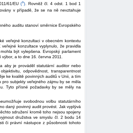
9
011/61/EU
(
)
. Rovněž čl. 4 odst. 1 bod 1
itovány v případě, že se na ně nevztahuje
nného auditu stanoví směrnice Evropského
roké veřejné konzultaci v obecném kontextu
 Z veřejné konzultace vyplynulo, že pravidla
 mohla být vylepšena. Evropský parlament
í výbor, a to dne 16. června 2011.
 a aby je prováděl statutární auditor nebo
objektivitu, odpovědnost, transparentnost
je ke kvalitě povinných auditů v Unii, a tím
tu pro subjekty veřejného zájmu by se měla
trhu. Tyto přísné požadavky by se měly na
 neumožňuje svobodnou volbu statutárního
nno daný povinný audit provést. Jak vyplývá
y těchto sdružení kromě toho nejsou spojeny
vyjmout družstva ve smyslu čl. 2 bodu 14
ti či právní nástupce z působnosti tohoto