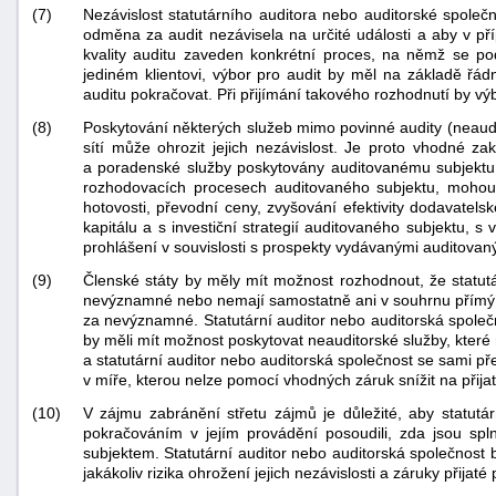
(7)
Nezávislost statutárního auditora nebo auditorské společn
odměna za audit nezávisela na určité události a aby v př
kvality auditu zaveden konkrétní proces, na němž se pod
jediném klientovi, výbor pro audit by měl na základě ř
auditu pokračovat. Při přijímání takového rozhodnutí by vý
(8)
Poskytování některých služeb mimo povinné audity (neaudit
sítí může ohrozit jejich nezávislost. Je proto vhodné za
a poradenské služby poskytovány auditovanému subjektu, 
rozhodovacích procesech auditovaného subjektu, mohou pa
hotovosti, převodní ceny, zvyšování efektivity dodavatel
kapitálu a s investiční strategií auditovaného subjektu, s
prohlášení v souvislosti s prospekty vydávanými auditovan
(9)
Členské státy by měly mít možnost rozhodnout, že statu
nevýznamné nebo nemají samostatně ani v souhrnu přímý vl
za nevýznamné. Statutární auditor nebo auditorská společ
by měli mít možnost poskytovat neauditorské služby, kter
a statutární auditor nebo auditorská společnost se sami pře
v míře, kterou nelze pomocí vhodných záruk snížit na přija
(10)
V zájmu zabránění střetu zájmů je důležité, aby statutá
pokračováním v jejím provádění posoudili, zda jsou sp
subjektem. Statutární auditor nebo auditorská společnost 
jakákoliv rizika ohrožení jejich nezávislosti a záruky přijaté