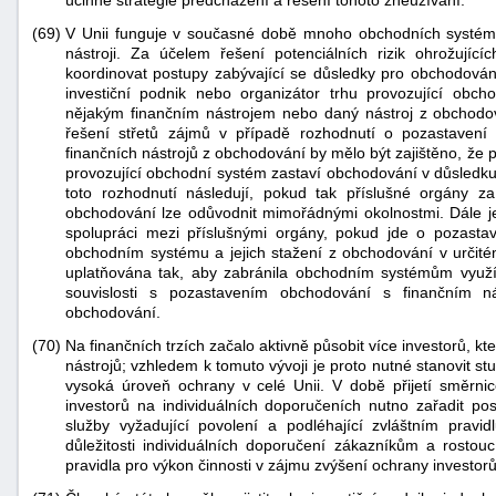
účinné strategie předcházení a řešení tohoto zneužívání.
(69)
V Unii funguje v současné době mnoho obchodních systémů
nástroji. Za účelem řešení potenciálních rizik ohrožující
koordinovat postupy zabývající se důsledky pro obchodován
investiční podnik nebo organizátor trhu provozující obc
nějakým finančním nástrojem nebo daný nástroj z obchodov
řešení střetů zájmů v případě rozhodnutí o pozastavení 
finančních nástrojů z obchodování by mělo být zajištěno, že p
provozující obchodní systém zastaví obchodování v důsledku 
toto rozhodnutí následují, pokud tak příslušné orgány 
obchodování lze odůvodnit mimořádnými okolnostmi. Dále je
spolupráci mezi příslušnými orgány, pokud jde o pozastav
obchodním systému a jejich stažení z obchodování v určit
uplatňována tak, aby zabránila obchodním systémům využ
souvislosti s pozastavením obchodování s finančním n
obchodování.
(70)
Na finančních trzích začalo aktivně působit více investorů, k
nástrojů; vzhledem k tomuto vývoji je proto nutné stanovit 
vysoká úroveň ochrany v celé Unii. V době přijetí směrnic
investorů na individuálních doporučeních nutno zařadit pos
služby vyžadující povolení a podléhající zvláštním pravi
důležitosti individuálních doporučení zákazníkům a rostouc
pravidla pro výkon činnosti v zájmu zvýšení ochrany investorů