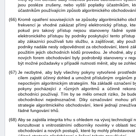
jsou posléze zrušeny, nebo vyšší poplatky účastníkům, k
účastníkům používajícím způsob algoritmického obchodování 
(66)
Kromě opatření souvisejících se způsoby algoritmického ob
frekvencí je vhodné zakázat přímý elektronický přístup, kt
pokud pro takový přístup nejsou stanoveny řádné syst
elektronického přístupu by podniky poskytující tento příst
aby zákazníci používali tuto službu, a zajišťovat, aby použ
podniky nadále nesly odpovědnost za obchodování, které zák
použitím jejich obchodních kódů provedou. Je vhodné, aby p
nových forem obchodování byly podrobněji stanoveny v reg
být možné požadavky v případě nutnosti měnit, aby se zohledni
(67)
Je nezbytné, aby byly všechny pokyny vytvořené prostřed
cílem zajistit účinný dohled a umožnit příslušným orgánům 
nepoctivým algoritmickým strategiím. Na základě označení by 
pokyny pocházející z různých algoritmů a účinně rekonstru
obchodníci používají. Tím by se mělo omezit riziko, že bude 
obchodníkovi nejednoznačné. Díky označování mohou pří
strategie algoritmického obchodování, které jednají zneužív
řádné fungování trhů.
(68)
Aby se zajistila integrita trhu s ohledem na vývoj technologi
konzultovat s vnitrostátními odborníky novinky v oblasti t
obchodování a nových postupů, které by mohly představovat z