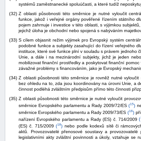
systémů zaměstnanecké spoluúčasti, a které tudíž neposkytují
(32)
Z oblasti působnosti této směrnice je nutné vyloučit centr
funkce, jakož i veřejné orgány pověřené řízením státního dl
pojem zahrnuje i investice v této oblasti, s výjimkou subjektů,
jejichž úloha je obchodní nebo spojená s nabýváním majetkov
(33)
S cílem objasnit režim výjimek pro Evropský systém centrální
podobné funkce a subjekty zasahující do řízení veřejného dl
instituce, které své funkce plní v souladu s právem jednoho 
Unie, a dále i na mezinárodní subjekty, jichž je jeden neb
mobilizovat finanční prostředky a poskytovat finanční pomoc 
závažné problémy s financováním, jako je Evropský mechanism
(34)
Z oblasti působnosti této směrnice je rovněž nutné vyloučit 
bez ohledu na to, zda jsou koordinovány na úrovni Unie, a de
činnost podléhá zvláštním předpisům přímo této činnosti při
(35)
Z oblasti působnosti této směrnice je nutné vyloučit provoz
15
směrnice Evropského parlamentu a Rady 2009/72/ES
(
)
ne
16
směrnice Evropského parlamentu a Rady 2009/73/ES
(
)
při
nařízení Evropského parlamentu a Rady (ES) č. 714/2009
(
18
(ES) č. 715/2009
(
)
nebo podle kodexů sítě či rámcových 
aktů. Provozovatelé přenosové soustavy a provozovatelé
legislativními akty zvláštní povinnosti a úkoly, vztahuje se 