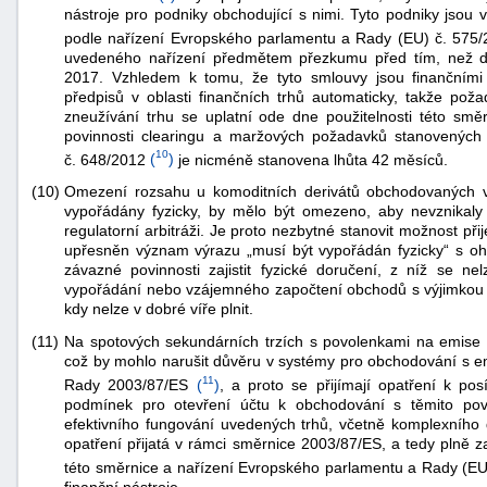
nástroje pro podniky obchodující s nimi. Tyto podniky jsou
"náhradě
podle nařízení Evropského parlamentu a Rady (EU) č. 575
škod"
uvedeného nařízení předmětem přezkumu před tím, než do
2017. Vzhledem k tomu, že tyto smlouvy jsou finančními 
předpisů v oblasti finančních trhů automaticky, takže poža
zneužívání trhu se uplatní ode dne použitelnosti této smě
povinnosti clearingu a maržových požadavků stanovenýc
10
č. 648/2012
(
)
je nicméně stanovena lhůta 42 měsíců.
(10)
Omezení rozsahu u komoditních derivátů obchodovaných 
vypořádány fyzicky, by mělo být omezeno, aby nevznikaly
regulatorní arbitráži. Je proto nezbytné stanovit možnost př
upřesněn význam výrazu „musí být vypořádán fyzicky“ s o
závazné povinnosti zajistit fyzické doručení, z níž se ne
vypořádání nebo vzájemného započtení obchodů s výjimkou p
kdy nelze v dobré víře plnit.
(11)
Na spotových sekundárních trzích s povolenkami na emise 
což by mohlo narušit důvěru v systémy pro obchodování s e
11
Rady 2003/87/ES
(
)
, a proto se přijímají opatření k po
podmínek pro otevření účtu k obchodování s těmito povol
efektivního fungování uvedených trhů, včetně komplexního 
opatření přijatá v rámci směrnice 2003/87/ES, a tedy plně 
této směrnice a nařízení Evropského parlamentu a Rady (EU
finanční nástroje.