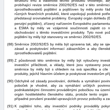
strukturu trhu a vlastnosti těchto produktů vhodnější,
probíhající revize směrnice 2002/92/ES než v této směrnici
zprostředkovatelů pojištění a pojišťoven by měly proto řádn
různých finančních produktů, které uspokojují podobné potře
představují srovnatelné problémy. Evropský orgán dohledu (
penzijní pojištění), zřízený nařízením Evropského parlament
a ESMA by měly ve vzájemné součinnosti zajistit co nej
obchodování s těmito investičními produkty. Tyto nové pož
pojištění by měly být stanoveny ve směrnici 2002/92/ES.
(88)
Směrnice 2002/92/ES by měla být upravena tak, aby se sjedn
zásad a poskytování informací zákazníkům a aby člensk
zprostředkovatelů pojištění.
(89)
Z působnosti této směrnice by měly být vyloučeny investič
investiční příležitosti, a vklady, které jsou vystaveny p
směrnice by měly být s ohledem na svá specifika a cíle 
produkty, jejichž hlavním účelem je poskytovat investorům př
(90)
Odchylně od zásady povolování, dohledu a vymáhání povi
poboček je vhodné, aby za vymáhání určitých povinnos
podnikatelskými činnostmi prováděnými pobočkou na území,
orgán hostitelského členského státu, protože tento orgán
případné porušení pravidel upravujících provoz pobočky a za
(91)
K zajištění toho, aby investiční podniky prováděly pok