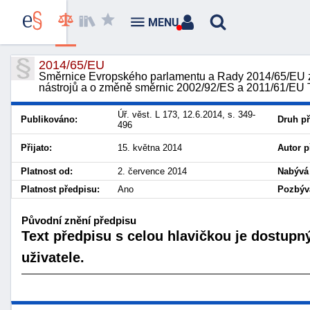
MENU
2014/65/EU
Směrnice Evropského parlamentu a Rady 2014/65/EU ze 
nástrojů a o změně směrnic 2002/92/ES a 2011/61/EU
Úř. věst. L 173, 12.6.2014, s. 349-
Publikováno:
Druh př
496
Přijato:
15. května 2014
Autor p
Platnost od:
2. července 2014
Nabývá 
Platnost předpisu:
Ano
Pozbývá
Původní znění předpisu
Text předpisu s celou hlavičkou je dostupn
uživatele.