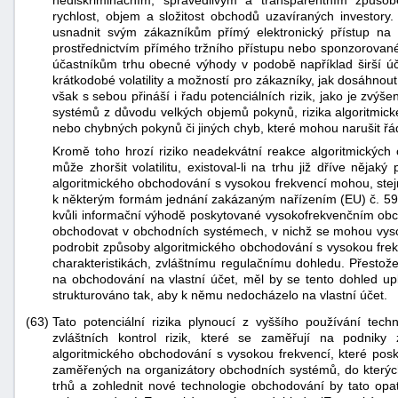
nediskriminačním, spravedlivým a transparentním způsob
rychlost, objem a složitost obchodů uzavíraných investory. 
usnadnit svým zákazníkům přímý elektronický přístup na 
prostřednictvím přímého tržního přístupu nebo sponzorované
účastníkům trhu obecné výhody v podobě například širší účasti
krátkodobé volatility a možností pro zákazníky, jak dosáhnou
však s sebou přináší i řadu potenciálních rizik, jako je zvý
systémů z důvodu velkých objemů pokynů, rizika algoritmick
nebo chybných pokynů či jiných chyb, které mohou narušit řá
Kromě toho hrozí riziko neadekvátní reakce algoritmických 
může zhoršit volatilitu, existoval-li na trhu již dříve něj
algoritmického obchodování s vysokou frekvencí mohou, stej
k některým formám jednání zakázaným nařízením (EU) č. 5
kvůli informační výhodě poskytované vysokofrekvenčním obc
obchodovat v obchodních systémech, v nichž se mohou vy
podrobit způsoby algoritmického obchodování s vysokou frekv
charakteristikách, zvláštnímu regulačnímu dohledu. Přestož
na obchodování na vlastní účet, měl by se tento dohled upl
strukturováno tak, aby k němu nedocházelo na vlastní účet.
(63)
Tato potenciální rizika plynoucí z vyššího používání tech
zvláštních kontrol rizik, které se zaměřují na podnik
algoritmického obchodování s vysokou frekvencí, které posky
zaměřených na organizátory obchodních systémů, do kterých 
trhů a zohlednit nové technologie obchodování by tato opa