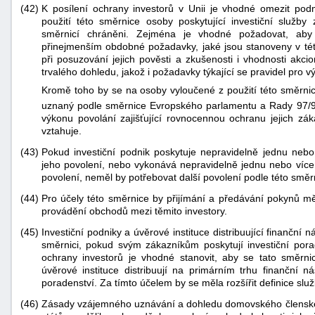
(42)
K posílení ochrany investorů v Unii je vhodné omezit podm
použití této směrnice osoby poskytující investiční služby
směrnicí chráněni. Zejména je vhodné požadovat, aby
přinejmenším obdobné požadavky, jaké jsou stanoveny v tét
při posuzování jejich pověsti a zkušenosti i vhodnosti akc
trvalého dohledu, jakož i požadavky týkající se pravidel pro vý
Kromě toho by se na osoby vyloučené z použití této směrni
uznaný podle směrnice Evropského parlamentu a Rady 97/
výkonu povolání zajišťující rovnocennou ochranu jejich zá
vztahuje.
(43)
Pokud investiční podnik poskytuje nepravidelně jednu nebo 
jeho povolení, nebo vykonává nepravidelně jednu nebo více i
povolení, neměl by potřebovat další povolení podle této směr
(44)
Pro účely této směrnice by přijímání a předávání pokynů měl
provádění obchodů mezi těmito investory.
(45)
Investiční podniky a úvěrové instituce distribuující finanční 
směrnici, pokud svým zákazníkům poskytují investiční porad
ochrany investorů je vhodné stanovit, aby se tato směrnic
úvěrové instituce distribuují na primárním trhu finanční n
poradenství. Za tímto účelem by se měla rozšířit definice sl
(46)
Zásady vzájemného uznávání a dohledu domovského členského