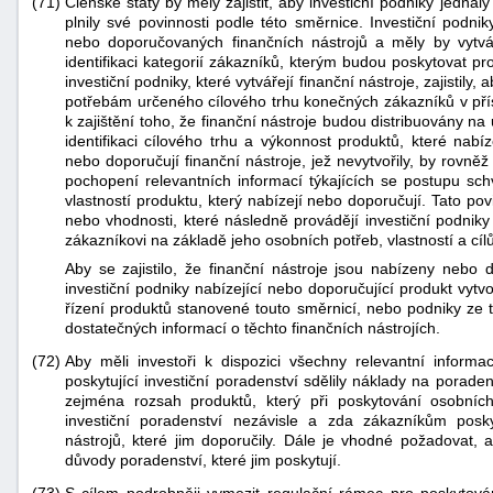
(71)
Členské státy by měly zajistit, aby investiční podniky jedn
plnily své povinnosti podle této směrnice. Investiční podn
nebo doporučovaných finančních nástrojů a měly by vytvá
identifikaci kategorií zákazníků, kterým budou poskytovat pro
investiční podniky, které vytvářejí finanční nástroje, zajistily
potřebám určeného cílového trhu konečných zákazníků v přísl
k zajištění toho, že finanční nástroje budou distribuovány 
identifikaci cílového trhu a výkonnost produktů, které nabíz
nebo doporučují finanční nástroje, jež nevytvořily, by rovn
pochopení relevantních informací týkajících se postupu sch
vlastností produktu, který nabízejí nebo doporučují. Tato po
nebo vhodnosti, které následně provádějí investiční podnik
zákazníkovi na základě jeho osobních potřeb, vlastností a cílů
Aby se zajistilo, že finanční nástroje jsou nabízeny neb
investiční podniky nabízející nebo doporučující produkt vyt
řízení produktů stanovené touto směrnicí, nebo podniky ze 
dostatečných informací o těchto finančních nástrojích.
(72)
Aby měli investoři k dispozici všechny relevantní informa
poskytující investiční poradenství sdělily náklady na poraden
zejména rozsah produktů, který při poskytování osobníc
investiční poradenství nezávisle a zda zákazníkům posky
nástrojů, které jim doporučily. Dále je vhodné požadovat, 
důvody poradenství, které jim poskytují.