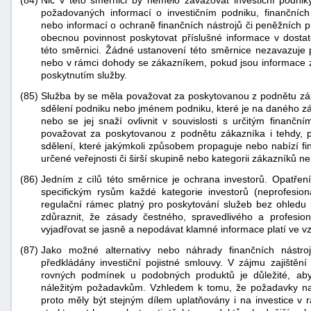
(84)
Nic v této směrnici by nemělo zavazovat investiční podn
požadovaných informací o investičním podniku, finančních 
nebo informací o ochraně finančních nástrojů či peněžních p
obecnou povinnost poskytovat příslušné informace v dost
této směrnici. Žádné ustanovení této směrnice nezavazuje 
nebo v rámci dohody se zákazníkem, pokud jsou informace z
poskytnutím služby.
(85)
Služba by se měla považovat za poskytovanou z podnětu zák
sdělení podniku nebo jménem podniku, které je na daného z
nebo se jej snaží ovlivnit v souvislosti s určitým finanč
považovat za poskytovanou z podnětu zákazníka i tehdy, p
sdělení, které jakýmkoli způsobem propaguje nebo nabízí fi
určené veřejnosti či širší skupině nebo kategorii zákazníků n
(86)
Jedním z cílů této směrnice je ochrana investorů. Opatřen
specifickým rysům každé kategorie investorů (neprofesionál
regulační rámec platný pro poskytování služeb bez ohledu 
zdůraznit, že zásady čestného, spravedlivého a profesio
vyjadřovat se jasně a nepodávat klamné informace platí ve 
(87)
Jako možné alternativy nebo náhrady finančních nástro
předkládány investiční pojistné smlouvy. V zájmu zajištěn
rovných podmínek u podobných produktů je důležité, aby 
náležitým požadavkům. Vzhledem k tomu, že požadavky na 
proto měly být stejným dílem uplatňovány i na investice v 