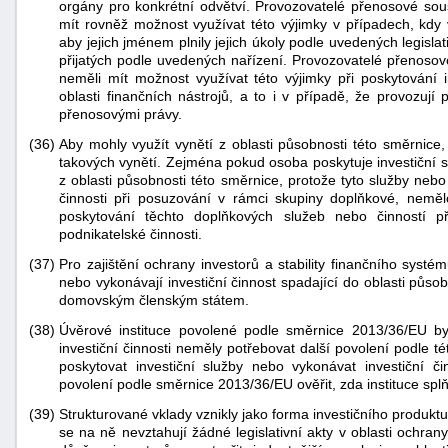
orgány pro konkrétní odvětví. Provozovatelé přenosové sou
mít rovněž možnost využívat této výjimky v případech, kdy v
aby jejich jménem plnily jejich úkoly podle uvedených legisl
přijatých podle uvedených nařízení. Provozovatelé přenosov
neměli mít možnost využívat této výjimky při poskytování i
oblasti finančních nástrojů, a to i v případě, že provozuj
přenosovými právy.
(36)
Aby mohly využít vynětí z oblasti působnosti této směrnice
takových vynětí. Zejména pokud osoba poskytuje investiční s
z oblasti působnosti této směrnice, protože tyto služby nebo 
činnosti při posuzování v rámci skupiny doplňkové, nemělo
poskytování těchto doplňkových služeb nebo činností p
podnikatelské činnosti.
(37)
Pro zajištění ochrany investorů a stability finančního systé
nebo vykonávají investiční činnost spadající do oblasti půs
domovským členským státem.
(38)
Úvěrové instituce povolené podle směrnice 2013/36/EU by
investiční činnosti neměly potřebovat další povolení podle 
poskytovat investiční služby nebo vykonávat investiční 
povolení podle směrnice 2013/36/EU ověřit, zda instituce spl
(39)
Strukturované vklady vznikly jako forma investičního produktu
se na ně nevztahují žádné legislativní akty v oblasti ochran