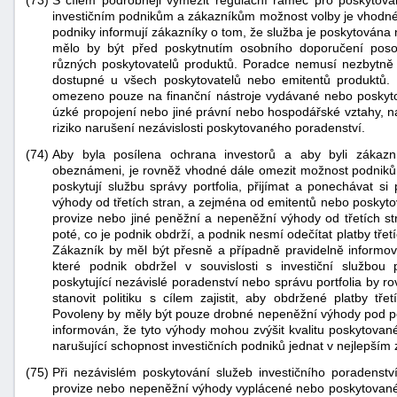
(73)
S cílem podrobněji vymezit regulační rámec pro poskytová
investičním podnikům a zákazníkům možnost volby je vhodné 
podniky informují zákazníky o tom, že služba je poskytována 
mělo by být před poskytnutím osobního doporučení poso
různých poskytovatelů produktů. Poradce nemusí nezbytně p
dostupné u všech poskytovatelů nebo emitentů produktů. 
omezeno pouze na finanční nástroje vydávané nebo poskytov
úzké propojení nebo jiné právní nebo hospodářské vztahy, nap
riziko narušení nezávislosti poskytovaného poradenství.
(74)
Aby byla posílena ochrana investorů a aby byli zákazní
obeznámeni, je rovněž vhodné dále omezit možnost podniků, k
poskytují službu správy portfolia, přijímat a ponechávat si
výhody od třetích stran, a zejména od emitentů nebo poskyto
provize nebo jiné peněžní a nepeněžní výhody od třetích st
poté, co je podnik obdrží, a podnik nesmí odečítat platby třet
Zákazník by měl být přesně a případně pravidelně informov
které podnik obdržel v souvislosti s investiční službo
poskytující nezávislé poradenství nebo správu portfolia by 
stanovit politiku s cílem zajistit, aby obdržené platby tř
Povoleny by měly být pouze drobné nepeněžní výhody pod po
informován, že tyto výhody mohou zvýšit kvalitu poskytova
narušující schopnost investičních podniků jednat v nejlepším
(75)
Při nezávislém poskytování služeb investičního poradenství
provize nebo nepeněžní výhody vyplácené nebo poskytovan