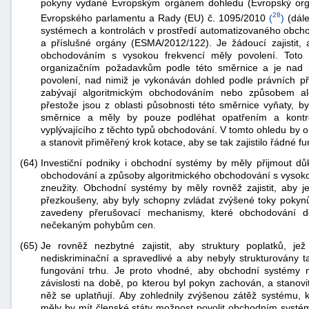
pokyny vydané Evropským orgánem dohledu (Evropský orgá
28
Evropského parlamentu a Rady (EU) č. 1095/2010
(
)
(dále
systémech a kontrolách v prostředí automatizovaného obchod
a příslušné orgány (ESMA/2012/122). Je žádoucí zajistit, 
obchodováním s vysokou frekvencí měly povolení. Toto p
organizačním požadavkům podle této směrnice a je nad n
povolení, nad nimiž je vykonáván dohled podle právních pře
zabývají algoritmickým obchodováním nebo způsobem alg
přestože jsou z oblasti působnosti této směrnice vyňaty, b
směrnice a měly by pouze podléhat opatřením a kontro
vyplývajícího z těchto typů obchodování. V tomto ohledu by
a stanovit přiměřený krok kotace, aby se tak zajistilo řádné f
(64)
Investiční podniky i obchodní systémy by měly přijmout důk
obchodování a způsoby algoritmického obchodování s vysokou
zneužity. Obchodní systémy by měly rovněž zajistit, aby j
přezkoušeny, aby byly schopny zvládat zvýšené toky pokynů 
zavedeny přerušovací mechanismy, které obchodování d
nečekaným pohybům cen.
(65)
Je rovněž nezbytné zajistit, aby struktury poplatků, je
nediskriminační a spravedlivé a aby nebyly strukturovány 
fungování trhu. Je proto vhodné, aby obchodní systémy 
závislosti na době, po kterou byl pokyn zachován, a stanovit
něž se uplatňují. Aby zohlednily zvýšenou zátěž systému, 
měly by mít členské státy možnost povolit obchodním systém