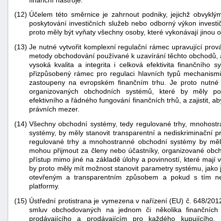
(12)
Účelem této směrnice je zahrnout podniky, jejichž obvykl
poskytování investičních služeb nebo odborný výkon investič
proto měly být vyňaty všechny osoby, které vykonávají jinou 
(13)
Je nutné vytvořit komplexní regulační rámec upravující prov
metody obchodování používané k uzavírání těchto obchodů, a
vysoká kvalita a integrita i celková efektivita finančního
přizpůsobený rámec pro regulaci hlavních typů mechanism
zastoupeny na evropském finančním trhu. Je proto nutné 
organizovaných obchodních systémů, které by měly p
efektivního a řádného fungování finančních trhů, a zajistit,
právních mezer.
(14)
Všechny obchodní systémy, tedy regulované trhy, mnohost
systémy, by měly stanovit transparentní a nediskriminační p
regulované trhy a mnohostranné obchodní systémy by mě
mohou přijmout za členy nebo účastníky, organizované obch
přístup mimo jiné na základě úlohy a povinností, které maj
by proto měly mít možnost stanovit parametry systému, jako j
otevřeným a transparentním způsobem a pokud s tím nen
platformy.
(15)
Ústřední protistrana je vymezena v nařízení (EU) č. 648/201
smluv obchodovaných na jednom či několika finančních 
prodávajícího a prodávajícím pro každého kupujícího. 