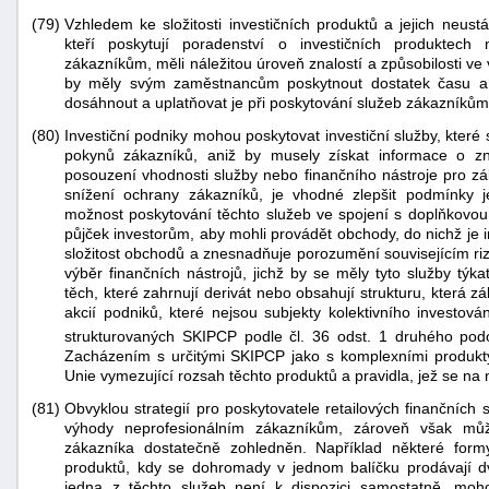
(79)
Vzhledem ke složitosti investičních produktů a jejich neustál
kteří poskytují poradenství o investičních produktech 
zákazníkům, měli náležitou úroveň znalostí a způsobilosti v
by měly svým zaměstnancům poskytnout dostatek času a zd
dosáhnout a uplatňovat je při poskytování služeb zákazníkům
(80)
Investiční podniky mohou poskytovat investiční služby, které
pokynů zákazníků, aniž by musely získat informace o z
posouzení vhodnosti služby nebo finančního nástroje pro z
snížení ochrany zákazníků, je vhodné zlepšit podmínky j
možnost poskytování těchto služeb ve spojení s doplňkovou
půjček investorům, aby mohli provádět obchody, do nichž je i
složitost obchodů a znesnadňuje porozumění souvisejícím riz
výběr finančních nástrojů, jichž by se měly tyto služby týkat
těch, které zahrnují derivát nebo obsahují strukturu, která z
akcií podniků, které nejsou subjekty kolektivního investov
strukturovaných SKIPCP podle čl. 36 odst. 1 druhého pod
Zacházením s určitými SKIPCP jako s komplexními produkt
Unie vymezující rozsah těchto produktů a pravidla, jež se na n
(81)
Obvyklou strategií pro poskytovatele retailových finančních 
výhody neprofesionálním zákazníkům, zároveň však můž
zákazníka dostatečně zohledněn. Například některé form
produktů, kdy se dohromady v jednom balíčku prodávají d
jedna z těchto služeb není k dispozici samostatně, mo