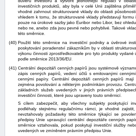
důvěru investorů a vytvořit jednotnější regulaci v oblast
investičních produktů, aby byla v celé Unii zajištěna přim
vhodné zahrnout strukturované vklady do oblasti působnosti
vhledem k tomu, že strukturované vklady představují formu 
pouze na úrokové sazby jako Euribor nebo Libor, bez ohled
nebo ne, anebo zda jsou pevné nebo pohyblivé. Takové vklady
této směrnice.
(40)
Použití této směrnice na investiční podniky a úvěrové inst
poskytování poradenství zákazníkům by v oblasti strukturova
výkonu činnosti zprostředkovatele pro tyto produkty vydané 
podle směrnice 2013/36/EU.
(41)
Centrální depozitáři cenných papírů jsou systémově významné i
zápis cenných papírů, vedení účtů s emitovanými cennými
cennými papíry. Centrální depozitáři cenných papírů mají
zejména povolování a některým podmínkám provozu. Centrá
základních služeb uvedených v jiných právních předpisec
investiční činnosti, které jsou upraveny touto směrnicí.
S cílem zabezpečit, aby všechny subjekty poskytující inve
podléhaly stejnému regulačnímu rámci, je vhodné zajistit
nevztahovaly požadavky této směrnice týkající se povole
předpisy Unie upravující centrální depozitáře cenných papí
směrnice vztahovala, pokud poskytují investiční služby neb
uvedených ve zmíněném právním předpisu Unie.