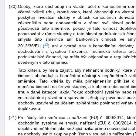
(20)
Osoby, které obchodují na vlastní účet s komoditními deri
včetně tvůrců trhu, kromě osob, které obchodují na vlastní
poskytují investiční služby v oblasti komoditních derivá
zákazníkům nebo dodavatelům v rámci své hlavní podnik
působnosti této směrnice, pokud je tato činnost doplňko
posuzování v rámci skupiny a tato hlavní podnikatelská činn
smyslu této směrnice ani bankovních činností ve sm
13
2013/36/EU
(
)
ani v tvorbě trhu s komoditními deriváty,
obchodování s vysokou frekvencí. Technická kritéria urč
podnikatelské činnosti, by měla být objasněna v regulačních
uvedeným v této směrnici.
Tato kritéria by měla zajistit, aby nefinanční podniky, které
činnosti obchodují s finančními nástroji v nepřiměřeně ve
směrnice. Tato kritéria by měla přinejmenším přihlížet k 
menšinu činností na úrovni skupiny, a k objemu obchodní čin
trhu v dané kategorii aktiv. Pokud obchodní systémy nebo r
vnitrostátními právními a správními předpisy povinnost posk
obchody uzavřené za účelem splnění této povinnosti vyňaty 
doplňkovou.
(21)
Pro účely této směrnice a nařízení (EU) č. 600/2014, kter
obchodním systému ve smyslu nařízení (EU) č. 600/2014, by
objektivně měřitelné jako snižující rizika přímo související 
na obchody uvnitř skupiny pohlíženo v souladu s nařízením (