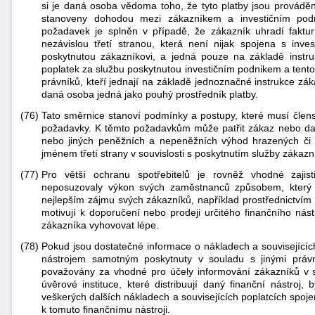
si je daná osoba vědoma toho, že tyto platby jsou prováděn
stanoveny dohodou mezi zákazníkem a investičním podn
požadavek je splněn v případě, že zákazník uhradí faktu
nezávislou třetí stranou, která není nijak spojena s inve
poskytnutou zákazníkovi, a jedná pouze na základě instr
poplatek za službu poskytnutou investičním podnikem a tento
právníků, kteří jednají na základě jednoznačné instrukce zá
daná osoba jedná jako pouhý prostředník platby.
(76)
Tato směrnice stanoví podmínky a postupy, které musí člensk
požadavky. K těmto požadavkům může patřit zákaz nebo další
nebo jiných peněžních a nepeněžních výhod hrazených či p
jménem třetí strany v souvislosti s poskytnutím služby zákaz
(77)
Pro větší ochranu spotřebitelů je rovněž vhodné zajis
neposuzovaly výkon svých zaměstnanců způsobem, který b
nejlepším zájmu svých zákazníků, například prostřednictvím 
motivují k doporučení nebo prodeji určitého finančního nás
zákazníka vyhovovat lépe.
(78)
Pokud jsou dostatečné informace o nákladech a souvisejících
nástrojem samotným poskytnuty v souladu s jinými právn
považovány za vhodné pro účely informování zákazníků v so
úvěrové instituce, které distribuují daný finanční nástroj
veškerých dalších nákladech a souvisejících poplatcích spoj
k tomuto finančnímu nástroji.