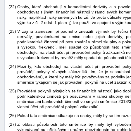
(22)
Osoby, které obchodují s komoditními deriváty a s povol
obchodovat s jinými finančními nástroji v rámci svých komer
riziky, například riziky směnných kurzů. Je proto důležité vyja
výjimku z čl. 2 odst. 1 písm. j) lze použít ve spojení s výjimkou
(23)
V zájmu zamezení případného zneužití výjimek by tvůrci tr
deriváty, povolenkami na emise nebo jejich deriváty, po
podnikatelské činnosti při posuzování v rámci skupiny a po
s vysokou frekvencí, měli spadat do působnosti této směr
obchodující na vlastí účet při provádění pokynů zákazníků n
s vysokou frekvencí by rovněž měly spadat do působnosti této
(24)
Mezi ty, kdo obchodují na vlastní účet při provádění poky
provádějí pokyny různých zákazníků tím, že je sesouhlasí
obchodování), a které by měly být považovány za podniky jed
směrnice týkajícím se jak provádění pokynů na účet zákazníka
(25)
Provádění pokynů týkajících se finančních nástrojů jako dop
podnikatelskou činností při posuzování v rámci skupiny nen
směrnice ani bankovních činností ve smyslu směrnice 2013/
vlastní účet při provádění pokynů zákazníků.
(26)
Pokud tato směrnice odkazuje na osoby, měly by se tím rozum
(27)
Z oblasti působnosti této směrnice by měly být vyloučen
vykonávanému příslušnými orgány obezřetnostního dohledu