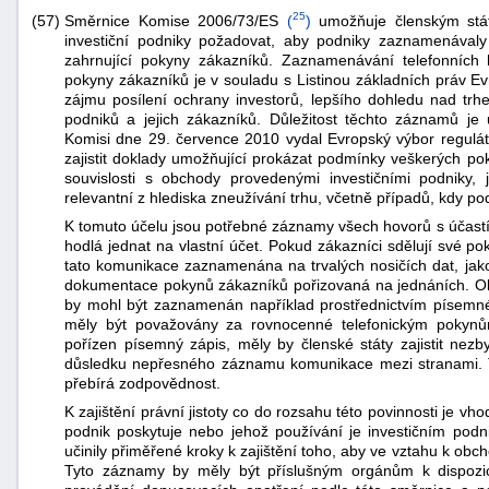
25
Směrnice Komise 2006/73/ES
(
)
umožňuje členským stát
(57)
investiční podniky požadovat, aby podniky zaznamenávaly
zahrnující pokyny zákazníků. Zaznamenávání telefonních 
pokyny zákazníků je v souladu s Listinou základních práv Ev
zájmu posílení ochrany investorů, lepšího dohledu nad trhe
podniků a jejich zákazníků. Důležitost těchto záznamů j
Komisi dne 29. července 2010 vydal Evropský výbor regulát
zajistit doklady umožňující prokázat podmínky veškerých po
souvislosti s obchody provedenými investičními podniky, j
relevantní z hlediska zneužívání trhu, včetně případů, kdy po
K tomuto účelu jsou potřebné záznamy všech hovorů s účastí
hodlá jednat na vlastní účet. Pokud zákazníci sdělují své po
tato komunikace zaznamenána na trvalých nosičích dat, jako j
dokumentace pokynů zákazníků pořizovaná na jednáních. O
by mohl být zaznamenán například prostřednictvím písemn
měly být považovány za rovnocenné telefonickým pokyn
pořízen písemný zápis, měly by členské státy zajistit nezb
důsledku nepřesného záznamu komunikace mezi stranami. T
přebírá zodpovědnost.
K zajištění právní jistoty co do rozsahu této povinnosti je vho
podnik poskytuje nebo jehož používání je investičním podni
učinily přiměřené kroky k zajištění toho, aby ve vztahu k o
Tyto záznamy by měly být příslušným orgánům k dispozici 