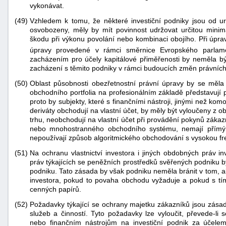
vykonávat.
(49)
Vzhledem k tomu, že některé investiční podniky jsou od ur
osvobozeny, měly by mít povinnost udržovat určitou minimá
škodu při výkonu povolání nebo kombinaci obojího. Při úpra
úpravy provedené v rámci směrnice Evropského parla
zacházením pro účely kapitálové přiměřenosti by neměla bý
zacházení s těmito podniky v rámci budoucích změn právních 
(50)
Oblast působnosti obezřetnostní právní úpravy by se měla 
obchodního portfolia na profesionálním základě představují pr
proto by subjekty, které s finančními nástroji, jinými než ko
deriváty obchodují na vlastní účet, by měly být vyloučeny z o
trhu, neobchodují na vlastní účet při provádění pokynů zákaz
nebo mnohostranného obchodního systému, nemají přímý 
nepoužívají způsob algoritmického obchodování s vysokou fr
(51)
Na ochranu vlastnictví investora i jiných obdobných práv in
práv týkajících se peněžních prostředků svěřených podniku b
podniku. Tato zásada by však podniku neměla bránit v tom, a
investora, pokud to povaha obchodu vyžaduje a pokud s tím 
cenných papírů.
(52)
Požadavky týkající se ochrany majetku zákazníků jsou zása
služeb a činností. Tyto požadavky lze vyloučit, převede-li
nebo finančním nástrojům na investiční podnik za účele