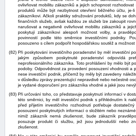
ovlivňovat mobilitu zákazníků a jejich schopnost rozhodovat
produktů může být nezbytnost otevření běžného účtu, je-li
zákazníkovi. Ačkoli praktiky sdružování produktů, kdy se d
finančních služeb, avšak každou ze služeb lze zakoupit ro
narušovat a negativně ovlivňovat mobilitu zákazníků a jeji
poskytují zákazníkovi alespoň možnost volby, a pravděp
povinností podle této směrnice investičními podniky. P
posouzeno s cílem podpořit hospodářskou soutěž a možnost 
(82)
Při poskytování investičního poradenství by měl investiční 
jakým způsobem poskytnuté poradenství odpovídá pref
neprofesionálního zákazníka. Toto prohlášení by mělo být po
podoby. Odpovědnost za provedení posouzení vhodnosti a po
nese investiční podnik, přičemž by měly být zavedeny náležité
v důsledku zprávy prezentující nepravdivě nebo nečestně os
je vydané doporučení pro zákazníka vhodné a jaké jsou nev
(83)
Při určování toho, co představuje poskytnutí informací v do
této směrnici, by měl investiční podnik s přihlédnutím k nal
před přijetím investičního rozhodnutí potřebuje dostatečn
posouzení poskytnutých informací o složitém nebo neznámém
nimiž zákazník nemá zkušenost, bude zákazník pravděpo
posuzuje produkt či službu, jež jsou jednodušší nebo 
zkušenost.