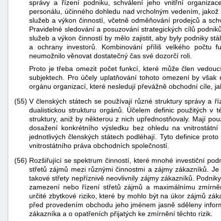
správy a řízení podniku, schválení jeho vnitřní organizac
personálu, účinného dohledu nad vrcholným vedením, jakož i u
služeb a výkon činností, včetně odměňování prodejců a schv
Pravidelné sledování a posuzování strategických cílů podniků,
služeb a výkon činností by mělo zajistit, aby byly podniky st
a ochrany investorů. Kombinování příliš velkého počtu
neumožnilo věnovat dostatečný čas své dozorčí roli.
Proto je třeba omezit počet funkcí, které může člen vedouc
subjektech. Pro účely uplatňování tohoto omezení by však 
orgánu organizací, které nesledují převážně obchodní cíle, ja
(55)
V členských státech se používají různé struktury správy a ří
dualistickou strukturu orgánů. Účelem definic použitých v t
struktury, aniž by některou z nich upřednostňovaly. Mají po
dosažení konkrétního výsledku bez ohledu na vnitrostátní 
jednotlivých členských státech podléhají. Tyto definice pro
vnitrostátního práva obchodních společností.
(56)
Rozšiřující se spektrum činností, které mnohé investiční pod
střetů zájmů mezi různými činnostmi a zájmy zákazníků. Je p
takové střety nepříznivě neovlivnily zájmy zákazníků. Podniky
zamezení nebo řízení střetů zájmů a maximálnímu zmírněn
určité zbytkové riziko, které by mohlo být na úkor zájmů zák
před provedením obchodu jeho jménem jasně sděleny infor
zákazníka a o opatřeních přijatých ke zmírnění těchto rizik.