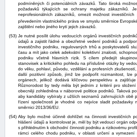
podmíněných či potenciálních závazků. Tato široká možnos
požadavků týkajících se ochrany majetku zákazníků. J
neprofesionálních zákazníků, omezit možnost investičních 
převedením vlastnického práva ve smyslu směrnice Evrops
zajištění nebo jiného krytí jejich závazků.
(53)
Je nutné posílit úlohu vedoucích orgánů investičních podnik
údajů a zajistit řádné a obezřetné vedení podniků a podpor
investičního podniku, regulovaných trhů a poskytovatelů sl
času a mít jako celek adekvátní kolektivní znalosti, schopn
podniku včetně hlavních rizik. S cílem předejít skupin
stanovisek a kritického pohledu na příslušné otázky by vedo
do věku, pohlaví, původu, vzdělání a profesních zkušeností
další pozitivní způsob, jímž lze podpořit rozmanitost, lz
orgánech, jelikož dodává klíčovou perspektivu a zajišťuje
Různorodost by tedy měla být jedním z kritérií pro složen
obecněji zohledněna v náborové politice podniků. Taková pol
aby kandidáty vybíraly z užších seznamů zahrnujících obě 
řízení společnosti je vhodné co nejvíce sladit požadavky
směrnici 2013/36/EU.
(54)
Aby bylo možné účinně dohlížet na činnosti investičních p
hlášení údajů a kontrolovat je, měl by být vedoucí orgán odp
s přihlédnutím k obchodní činnosti podniku a rizikovému profi
rámci celého chodu podniku, v oblasti určení a vymezení stra