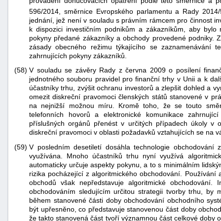
provádění donucovacích opatření podle této směrnice a po
596/2014, směrnice Evropského parlamentu a Rady 2014
jednání, jež není v souladu s právním rámcem pro činnost in
k dispozici investičním podnikům a zákazníkům, aby bylo 
pokyny předané zákazníky a obchody provedené podniky. Z t
zásady obecného režimu týkajícího se zaznamenávání te
zahrnujících pokyny zákazníků.
(58)
V souladu se závěry Rady z června 2009 o posílení finanč
jednotného souboru pravidel pro finanční trhy v Unii a k da
účastníky trhu, zvýšit ochranu investorů a zlepšit dohled a 
omezit diskreční pravomoci členských států stanovené v prá
na nejnižší možnou míru. Kromě toho, že se touto směr
telefonních hovorů a elektronické komunikace zahrnují
příslušných orgánů přenést v určitých případech úkoly v o
diskreční pravomoci v oblasti požadavků vztahujících se na
(59)
V posledním desetiletí dosáhla technologie obchodování 
využívána. Mnoho účastníků trhu nyní využívá algoritmic
automaticky určuje aspekty pokynu, a to s minimálním lidsk
rizika pocházející z algoritmického obchodování. Používán
obchodů však nepředstavuje algoritmické obchodování. In
obchodováním sledujícím určitou strategii tvorby trhu, by m
během stanovené části doby obchodování obchodního syst
být upřesněno, co představuje stanovenou část doby obchod
že takto stanovená část tvoří významnou část celkové doby ob