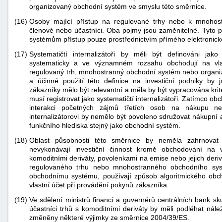
organizovaný obchodní systém ve smyslu této směrnice.
(16)
Osoby mající přístup na regulované trhy nebo k mnoho
členové nebo účastníci. Oba pojmy jsou zaměnitelné. Tyto p
systémům přístup pouze prostřednictvím přímého elektronick
(17)
Systematičtí internalizátoři by měli být definováni jako
systematicky a ve významném rozsahu obchodují na vl
regulovaný trh, mnohostranný obchodní systém nebo organizo
a účinné použití této definice na investiční podniky by
zákazníky mělo být relevantní a měla by být vypracována krité
musí registrovat jako systematičtí internalizátoři. Zatímco 
interakci početných zájmů třetích osob na nákupu ne
internalizátorovi by nemělo být povoleno sdružovat nákupní 
funkčního hlediska stejný jako obchodní systém.
(18)
Oblast působnosti této směrnice by neměla zahrnovat o
nevykonávají investiční činnost kromě obchodování na vl
komoditními deriváty, povolenkami na emise nebo jejich deriv
regulovaného trhu nebo mnohostranného obchodního syst
obchodnímu systému, používají způsob algoritmického obc
vlastní účet při provádění pokynů zákazníka.
(19)
Ve sdělení ministrů financí a guvernérů centrálních bank 
účastníci trhů s komoditními deriváty by měli podléhat nále
změněny některé výjimky ze směrnice 2004/39/ES.