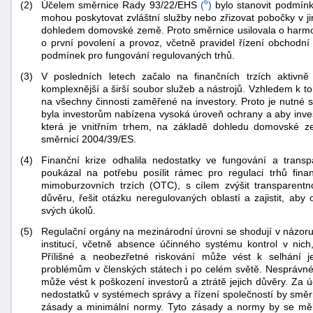
6
Účelem směrnice Rady 93/22/EHS
(
)
bylo stanovit podmínk
(2)
mohou poskytovat zvláštní služby nebo zřizovat pobočky v j
dohledem domovské země. Proto směrnice usilovala o harmon
o první povolení a provoz, včetně pravidel řízení obchodní
podmínek pro fungování regulovaných trhů.
(3)
V posledních letech začalo na finančních trzích aktivně
komplexnější a širší soubor služeb a nástrojů. Vzhledem k t
na všechny činnosti zaměřené na investory. Proto je nutné 
byla investorům nabízena vysoká úroveň ochrany a aby invest
která je vnitřním trhem, na základě dohledu domovské 
směrnicí 2004/39/ES.
(4)
Finanční krize odhalila nedostatky ve fungování a transpa
poukázal na potřebu posílit rámec pro regulaci trhů fin
mimoburzovních trzích (OTC), s cílem zvýšit transparentno
důvěru, řešit otázku neregulovaných oblastí a zajistit, ab
svých úkolů.
(5)
Regulační orgány na mezinárodní úrovni se shodují v názoru,
+náhrady
institucí, včetně absence účinného systému kontrol v nich, p
Přílišné a neobezřetné riskování může vést k selhání je
problémům v členských státech i po celém světě. Nesprávné
může vést k poškození investorů a ztrátě jejich důvěry. Za 
nedostatků v systémech správy a řízení společností by smě
zásady a minimální normy. Tyto zásady a normy by se měl