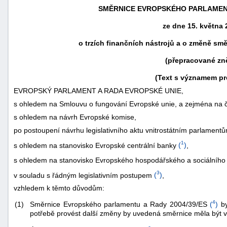
SMĚRNICE EVROPSKÉHO PARLAMENT
ze dne 15. května 
o trzích finančních nástrojů a o změně smě
(přepracované zn
(Text s významem pr
EVROPSKÝ PARLAMENT A RADA EVROPSKÉ UNIE,
s ohledem na Smlouvu o fungování Evropské unie, a zejména na čl.
s ohledem na návrh Evropské komise,
po postoupení návrhu legislativního aktu vnitrostátním parlament
náhrady
1
s ohledem na stanovisko Evropské centrální banky
(
)
,
škody
s ohledem na stanovisko Evropského hospodářského a sociálního
3
v souladu s řádným legislativním postupem
(
)
,
vzhledem k těmto důvodům:
4
Směrnice Evropského parlamentu a Rady 2004/39/ES
(
)
by
(1)
potřebě provést další změny by uvedená směrnice měla být v