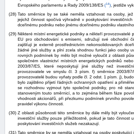
14
Evropského parlamentu a Rady 2009/138/ES
(
)
, jestliže v
(28)
Tato směrnice by se také neměla vztahovat na osoby, jež n
jejichž činnost spočívá výhradně v poskytování investičníc
dceřinému podniku nebo jinému dceřinému podniku vlastníh
(29)
Některé místní energetické podniky a někteří provozovatelé 
EU pro obchodování s emisemi, sdružují své obchodní čin
zajišťují je externě prostřednictvím nekonsolidovaných dce
žádné jiné služby a plní zcela shodnou funkci jako osoby 
rovných podmínek by mělo být možné vyloučit z oblasti půs
společném vlastnictví místních energetických podniků nebo
2003/87/ES, které neposkytují jiné služby než investič
provozovatele ve smyslu čl. 3 písm. f) směrnice 2003/87
provozovatelé budou vyňaty podle čl. 2 odst. 1 písm. j), budo
bylo zajištěno přijetí řádných ochranných opatření a přiměře
se rozhodnou vyjmout tyto společné podniky, pro ně sta
stanoveným touto směrnicí, a to zejména během fáze povolov
vhodnosti akcionářů, při přezkumu podmínek prvního povolen
pravidel výkonu činnosti.
(30)
Z oblasti působnosti této směrnice by dále měly být vylouče
investiční služby pouze příležitostně, pokud je tato činnost
poskytování investičních služeb nezakazují.
(31)
Tato směrnice by se neměla vztahovat na osoby poskytující i