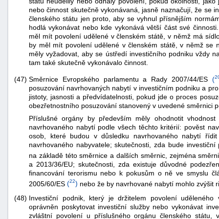
států neudělily nebo odňaly povolení, pokud okolnosti, jako
nebo činnost skutečně vykonávaná, jasně naznačují, že se in
členského státu jen proto, aby se vyhnul přísnějším normá
hodlá vykonávat nebo kde vykonává větší část své činnosti. 
měl mít povolení udělené v členském státě, v němž má sídlo.
by měl mít povolení udělené v členském státě, v němž se n
měly vyžadovat, aby se ústředí investičního podniku vždy 
tam také skutečně vykonávalo činnost.
2
Směrnice Evropského parlamentu a Rady 2007/44/ES
(
(47)
posuzování navrhovaných nabytí v investičním podniku a pro p
jistoty, jasnosti a předvídatelnosti, pokud jde o proces posu
obezřetnostního posuzování stanovený v uvedené směrnici po
Příslušné orgány by především měly ohodnotit vhodnost
navrhovaného nabytí podle všech těchto kritérií: pověst n
osob, které budou v důsledku navrhovaného nabytí řídit č
navrhovaného nabyvatele; skutečnosti, zda bude investiční
na základě této směrnice a dalších směrnic, zejména směr
a 2013/36/EU; skutečnosti, zda existuje důvodné podezře
financování terorismu nebo k pokusům o ně ve smyslu č
22
2005/60/ES
(
)
nebo že by navrhované nabytí mohlo zvýšit ri
(48)
Investiční podnik, který je držitelem povolení udělené
oprávněn poskytovat investiční služby nebo vykonávat inves
zvláštní povolení u příslušného orgánu členského státu,