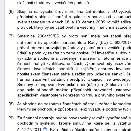
složitosti struktury investičních podniků.
(6)
Skupina na vysoké úrovni pro finanční dohled v EU vyzval
předpisů v oblasti finanční regulace. V souvislosti s budo
svém zasedání ve dnech 18. a 19. června 2009 rovněž zdůrazn
pravidel, který by se vztahoval na všechny finanční instituce p
(7)
Směrnice 2004/39/ES by proto nyní měla být zčásti pře
nařízením Evropského parlamentu a Rady (EU) č. 600/201
právní rámec upravující požadavky platné pro investiční podn
-
údajů a podniky ze třetích zemí poskytující investiční služby 
náhrady
vykládána společně s uvedeným nařízením. Tato směrnice b
činnosti, nabytí kvalifikované účasti, výkon svobody usazov
činnosti investičních podniků k zajištění ochrany inve
hostitelském členském státě a režim pro ukládání sankcí. J
harmonizace vnitrostátních předpisů týkajících se uvedenýc
Smlouvy o fungování Evropské unie (dále jen „Smlouva o f
aby bylo případně možno přizpůsobit prováděcí ustanove
specifickým vlastnostem konkrétního trhu a právního systému 
(8)
Je vhodné do seznamu finančních nástrojů zařadit komoditní d
kterými se obchoduje způsobem, jenž vyžaduje podobný typ reg
(9)
Za finanční nástroje budou považovány rovněž vypořádané
obchodním systému, kromě smluv, na které se již vztahu
8
č. 1227/2011
(
)
. Bylo přijato několik opatření, aby se zmírn