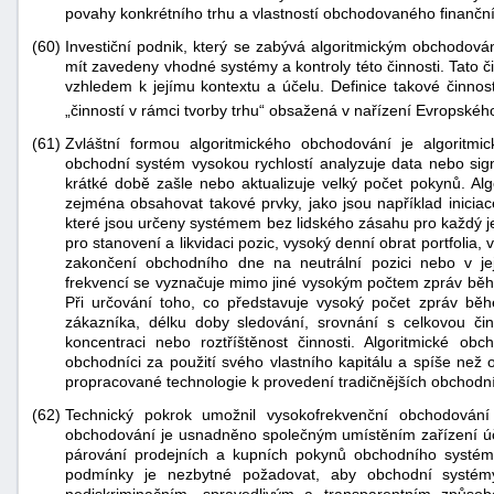
povahy konkrétního trhu a vlastností obchodovaného finanční
(60)
Investiční podnik, který se zabývá algoritmickým obchodování
mít zavedeny vhodné systémy a kontroly této činnosti. Tato
vzhledem k jejímu kontextu a účelu. Definice takové činnosti
„činností v rámci tvorby trhu“ obsažená v nařízení Evropské
(61)
Zvláštní formou algoritmického obchodování je algoritm
obchodní systém vysokou rychlostí analyzuje data nebo sign
krátké době zašle nebo aktualizuje velký počet pokynů. Al
zejména obsahovat takové prvky, jako jsou například inicia
které jsou určeny systémem bez lidského zásahu pro každý j
pro stanovení a likvidaci pozic, vysoký denní obrat portfol
zakončení obchodního dne na neutrální pozici nebo v jej
frekvencí se vyznačuje mimo jiné vysokým počtem zpráv běhe
Při určování toho, co představuje vysoký počet zpráv běh
zákazníka, délku doby sledování, srovnání s celkovou či
koncentraci nebo roztříštěnost činnosti. Algoritmické ob
obchodníci za použití svého vlastního kapitálu a spíše než 
propracované technologie k provedení tradičnějších obchodních
(62)
Technický pokrok umožnil vysokofrekvenční obchodování
obchodování je usnadněno společným umístěním zařízení účas
párování prodejních a kupních pokynů obchodního systému
podmínky je nezbytné požadovat, aby obchodní systémy