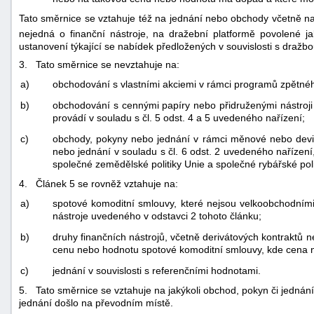
Tato směrnice se vztahuje též na jednání nebo obchody včetně na
nejedná o finanční nástroje, na dražební platformě povolené 
ustanovení týkající se nabídek předložených v souvislosti s dražbo
3. Tato směrnice se nevztahuje na:
a)
obchodování s vlastními akciemi v rámci programů zpětného
b)
obchodování s cennými papíry nebo přidruženými nástroji 
provádí v souladu s čl. 5 odst. 4 a 5 uvedeného nařízení;
c)
obchody, pokyny nebo jednání v rámci měnové nebo devizo
nebo jednání v souladu s čl. 6 odst. 2 uvedeného nařízení, 
společné zemědělské politiky Unie a společné rybářské poli
4. Článek 5 se rovněž vztahuje na:
a)
spotové komoditní smlouvy, které nejsou velkoobchodní
nástroje uvedeného v odstavci 2 tohoto článku;
b)
druhy finančních nástrojů, včetně derivátových kontraktů
cenu nebo hodnotu spotové komoditní smlouvy, kde cena n
c)
jednání v souvislosti s referenčními hodnotami.
5. Tato směrnice se vztahuje na jakýkoli obchod, pokyn či jednání
jednání došlo na převodním místě.