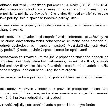
ůsobností nařízení Evropského parlamentu a Rady (EU) č. 596/2014
ého odkupu a obchodování s cennými papíry nebo přidruženými nástro
olitiky a politiky správy veřejného dluhu; činnosti týkající se povol
lské politiky Unie a společné rybářské politiky Unie.
ejmenším závažné případy obchodů zasvěcených osob, manipulace s t
áchány úmyslně.
ené osoby a nedovolené zpřístupnění vnitřní informace považovány z
enciálního odvozeného zisku nebo vysoké skutečné nebo potenciální 
noty obchodovaných finančních nástrojů. Mezi další okolnosti, které b
kdy podezřelý nebo obviněný spáchal tento čin opakovaně.
 považována za závažnou mimo jiné v případech značného dopadu na 
o potenciální ztráty, které bylo zabráněno, vysoké výše škody způso
tní smlouvy či vysoké částky finančních prostředků původně použi
 nebo v orgánu dohledu nebo v regulačním orgánu.
ěcené osoby a pokusu o manipulaci s trhem na integritu finančních 
t stanovit ve svých vnitrostátních právních předpisech trestní san
upnění vnitřní informace, na které se směrnice vztahuje. Tato směrni
vymáhání práva v jednotlivých případech.
 rovněž zajistily potrestání návodu a pomoci k trestným činům.