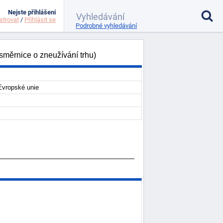
Nejste přihlášeni
strovat
/
Přihlásit se
Podrobné vyhledávání
měrnice o zneužívání trhu)
Evropské unie