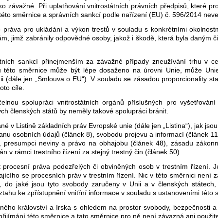
o závažné. Při uplatňování vnitrostátních právních předpisů, které pro
le této směrnice a správních sankcí podle nařízení (EU) č. 596/2014 nev
o práva pro ukládání a výkon trestů v souladu s konkrétními okolnostm
átám, jimž zabránily odpovědné osoby, jakož i škodě, která byla daný
 trestních sankcí přinejmenším za závažné případy zneužívání trhu v 
nků této směrnice může být lépe dosaženo na úrovni Unie, může Uni
nii (dále jen „Smlouva o EU“). V souladu se zásadou proporcionality 
to cíle.
čelnou spolupráci vnitrostátních orgánů příslušných pro vyšetřování 
ch členských států by neměly takové spolupráci bránit.
é v Listině základních práv Evropské unie (dále jen „Listina“), jak j
u osobních údajů (článek 8), svobodu projevu a informací (článek 11
, presumpci neviny a právo na obhajobu (článek 48), zásadu zákonnos
n v rámci trestního řízení za stejný trestný čin (článek 50).
 procesní práva podezřelých či obviněných osob v trestním řízení. Jej
ýkajícího se procesních práv v trestním řízení. Nic v této směrnici nen
, do jaké jsou tyto svobody zaručeny v Unii a v členských státech,
vztahu ke zpřístupnění vnitřní informace v souladu s ustanoveními této
jeného království a Irska s ohledem na prostor svobody, bezpečnosti 
řijímání této směrnice a tato směrnice pro ně není závazná ani použit