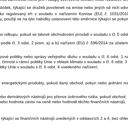
bídek, týkající se dražeb povolenek na emise nebo jiných od nich odv
jako regulovaný trh v souladu s nařízením Komise (EU) č. 1031/201
u, použijí se na tyto nabídky ustanovení této směrnice týkající se pok
 odkupu, pokud se takové obchodování provádí v souladu s čl. 5 odst.
podle čl. 3 odst. 2 písm. a) a b) nařízení (EU) č. 596/2014 za účele
vé politiky nebo správy veřejného dluhu v souladu s čl. 6 odst. 1 n
činnost v rámci politiky Unie v oblasti klimatu v souladu s čl. 6 odst.
tiky Unie v souladu s čl. 6 odst. 4 uvedeného nařízení;
mi energetickými produkty, pokud daný obchod, pokyn nebo jednání 
 nebo derivátových nástrojů pro přenos úvěrového rizika, pokud obcho
ebo hodnota závisí na ceně nebo hodnotě těchto finančních nástrojů;
 týkající se finančních nástrojů uvedených v odstavcích 2 a 4, bez oh