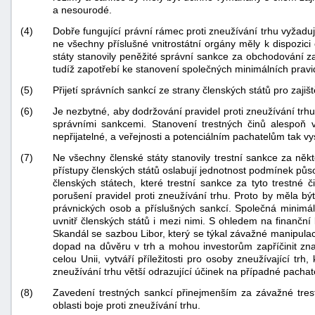
a nesourodé.
(4)
Dobře fungující právní rámec proti zneužívání trhu vyžad
ne všechny příslušné vnitrostátní orgány měly k dispozi
státy stanovily peněžité správní sankce za obchodování za
tudíž zapotřebí ke stanovení společných minimálních pravid
(5)
Přijetí správních sankcí ze strany členských států pro zaji
(6)
Je nezbytné, aby dodržování pravidel proti zneužívání trhu
správními sankcemi. Stanovení trestných činů alespoň 
nepřijatelné, a veřejnosti a potenciálním pachatelům tak vy
(7)
Ne všechny členské státy stanovily trestní sankce za ně
přístupy členských států oslabují jednotnost podmínek pů
členských státech, které trestní sankce za tyto trestné
porušení pravidel proti zneužívání trhu. Proto by měla b
právnických osob a příslušných sankcí. Společná minimál
uvnitř členských států i mezi nimi. S ohledem na finančn
Skandál se sazbou Libor, který se týkal závažné manipulac
dopad na důvěru v trh a mohou investorům zapříčinit znač
celou Unii, vytváří příležitosti pro osoby zneužívající tr
zneužívání trhu větší odrazující účinek na případné pachat
(8)
Zavedení trestných sankcí přinejmenším za závažné trestn
oblasti boje proti zneužívání trhu.