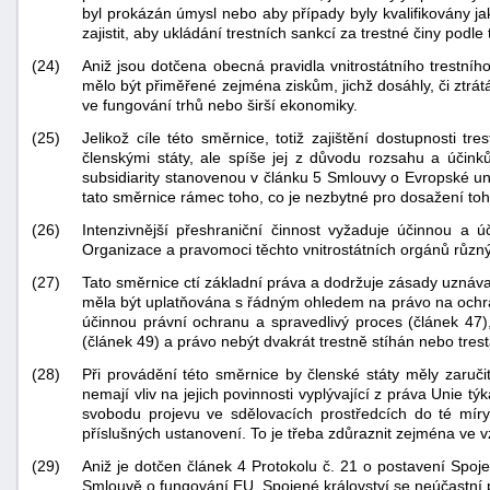
byl prokázán úmysl nebo aby případy byly kvalifikovány jak
zajistit, aby ukládání trestních sankcí za trestné činy pod
(24)
Aniž jsou dotčena obecná pravidla vnitrostátního trestníh
mělo být přiměřené zejména ziskům, jichž dosáhly, či ztr
ve fungování trhů nebo širší ekonomiky.
(25)
Jelikož cíle této směrnice, totiž zajištění dostupnosti
členskými státy, ale spíše jej z důvodu rozsahu a úči
subsidiarity stanovenou v článku 5 Smlouvy o Evropské u
tato směrnice rámec toho, co je nezbytné pro dosažení toho
(26)
Intenzivnější přeshraniční činnost vyžaduje účinnou a ú
Organizace a pravomoci těchto vnitrostátních orgánů různý
(27)
Tato směrnice ctí základní práva a dodržuje zásady uznávan
měla být uplatňována s řádným ohledem na právo na ochran
účinnou právní ochranu a spravedlivý proces (článek 47)
(článek 49) a právo nebýt dvakrát trestně stíhán nebo trestá
(28)
Při provádění této směrnice by členské státy měly zaručit
nemají vliv na jejich povinnosti vyplývající z práva Unie t
svobodu projevu ve sdělovacích prostředcích do té míry
příslušných ustanovení. To je třeba zdůraznit zejména ve 
(29)
Aniž je dotčen článek 4 Protokolu č. 21 o postavení Spo
Smlouvě o fungování EU, Spojené království se neúčastní p