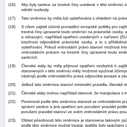
(16)
Aby byly sankce za trestné činy uvedené v této směrnici úč
odnětí svobody.
(17)
Tato směrnice by měla být uplatňována s ohledem na práv
(18)
S cílem zajistit účinné provádění evropské politiky pro zaj
trestné činy upravené touto směrnicí na právnické osoby, a 
a odrazující, například opatření uvedených v nařízení (EU
totožnost odpovědné právnické osoby, a to s přihlédnut
vyšetřování. Pokud vnitrostátní právo stanoví možnost tre
vnitrostátním právem na trestné činy upravené touto smě
sankcích.
(19)
Členské státy by měly přijmout opatření nezbytná k zajiš
stanovených v této směrnici měly možnost využívat účinných
nástrojů podle vnitrostátního práva odpovídat povaze a zá
(20)
Jelikož tato směrnice stanoví minimální pravidla, členské s
(21)
Členské státy mohou například stanovit, že manipulace s t
(22)
Povinnosti podle této směrnice stanovit ve vnitrostátním p
správní sankce a jiná opatření pro porušení pravidel podl
porušení pravidel stanoví ve svém vnitrostátním právu pou
(23)
Oblast působnosti této směrnice je stanovena takovým způs
podle této směrnice možné trestat, jestliže byly spáchán