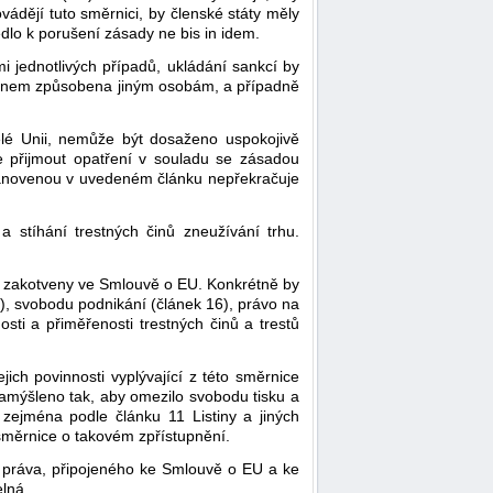
vádějí tuto směrnici, by členské státy měly
edlo k porušení zásady ne bis in idem.
i jednotlivých případů, ukládání sankcí by
m činem způsobena jiným osobám, a případně
celé Unii, nemůže být dosaženo uspokojivě
e přijmout opatření v souladu se zásadou
stanovenou v uvedeném článku nepřekračuje
a stíhání trestných činů zneužívání trhu.
sou zakotveny ve Smlouvě o EU. Konkrétně by
), svobodu podnikání (článek 16), právo na
ti a přiměřenosti trestných činů a trestů
ich povinnosti vyplývající z této směrnice
í zamýšleno tak, aby omezilo svobodu tisku a
 zejména podle článku 11 Listiny a jiných
 směrnice o takovém zpřístupnění.
a práva, připojeného ke Smlouvě o EU a ke
elná.