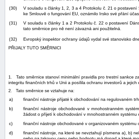
(30)
V souladu s články 1, 2, 3 a 4 Protokolu č. 21 o postaven
ke Smlouvě o fungování EU, oznámilo Irsko své přání účastn
(31)
V souladu s články 1 a 2 Protokolu č. 22 o postavení Dá
tato směrnice pro ně není závazná ani použitelná.
Evropský inspektor ochrany údajů vydal své stanovisko dn
(32)
PŘIJALY TUTO SMĚRNICI
1. Tato směrnice stanoví minimální pravidla pro trestní sankce z
integritu finančních trhů v Unii a posílila ochranu investorů a jejich 
2. Tato směrnice se vztahuje na:
a)
finanční nástroje přijaté k obchodování na regulovaném tr
b)
finanční nástroje obchodované v mnohostranném systém
žádost o přijetí k obchodování v mnohostranném systému
c)
finanční nástroje obchodované v organizovaném systému 
d)
finanční nástroje, na které se nevztahují písmena a), b) 
nebo na takovou cenu nebo hodnotu má dopad a které moh