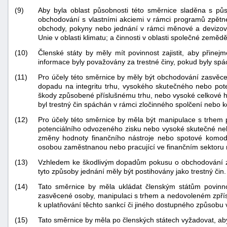
Aby byla oblast působnosti této směrnice sladěna s p
(9)
obchodování s vlastními akciemi v rámci programů zpětn
obchody, pokyny nebo jednání v rámci měnové a devizové p
Unie v oblasti klimatu; a činnosti v oblasti společné zemědě
(10)
Členské státy by měly mít povinnost zajistit, aby přin
informace byly považovány za trestné činy, pokud byly sp
(11)
Pro účely této směrnice by měly být obchodování zasvěc
dopadu na integritu trhu, vysokého skutečného nebo pot
škody způsobené příslušnému trhu, nebo vysoké celkové hod
byl trestný čin spáchán v rámci zločinného spolčení nebo 
(12)
Pro účely této směrnice by měla být manipulace s trhem
potenciálního odvozeného zisku nebo vysoké skutečné neb
změny hodnoty finančního nástroje nebo spotové komodi
osobou zaměstnanou nebo pracující ve finančním sektoru
(13)
Vzhledem ke škodlivým dopadům pokusu o obchodování zasv
tyto způsoby jednání měly být postihovány jako trestný čin.
(14)
Tato směrnice by měla ukládat členským státům povinnos
zasvěcené osoby, manipulaci s trhem a nedovoleném zpříst
k uplatňování těchto sankcí či jiného dostupného způsobu 
(15)
Tato směrnice by měla po členských státech vyžadovat, aby