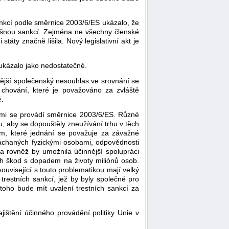
ankcí podle směrnice 2003/6/ES ukázalo, že
lušnou sankcí. Zejména ne všechny členské
áty značně lišila. Nový legislativní akt je
m ukázalo jako nedostatečné.
lnější společenský nesouhlas ve srovnání se
 chování, které je považováno za zvláště
ě.
rými se provádí směrnice 2003/6/ES. Různé
, aby se dopouštěly zneužívání trhu v těch
tom, které jednání se považuje za závažné
spáchaných fyzickými osobami, odpovědnosti
a rovněž by umožnila účinnější spolupráci
ých škod s dopadem na životy miliónů osob.
uvisející s touto problematikou mají velký
trestních sankcí, jež by byly společné pro
ě toho bude mít uvalení trestních sankcí za
jištění účinného provádění politiky Unie v