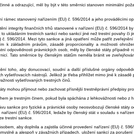
inné a odrazující, měl by být v této směrnici stanoven minimální poža
ní rámec stanovený nařízením (EU) č. 596/2014 a jeho prováděcími op
ištění integrity finančních trhů stanovené v nařízení (EU) č. 596/2014 b
to ukládáním trestních sankcí nebo sankcí jiné než trestní povahy či j
) č. 596/2014. Mezi tyto sankce a jiná opatření může patřit zveřejněn
ím k základním právům, zásadě proporcionality a možnosti ohrožení 
stní odpovědnosti právnických osob, měly by členské státy případně ro
rnicí. Tato směrnice by členským státům neměla bránit ve zveřejňová
tění toho, aby donucovací, soudní a další příslušné orgány odpovědn
 vyšetřovacích nástrojů. Jelikož je třeba přihlížet mimo jiné k zásadě 
važnosti vyšetřovaných trestných činů.
táty mohou přijmout nebo zachovat přísnější trestněprávní předpisy prot
rhem je trestným činem, pokud byla spáchána z lehkovážnosti nebo z h
rávu sankce pro fyzické a právnické osoby neosvobozují členské státy od
e nařízení (EU) č. 596/2014, ledaže by členský stát v souladu s naříz
ze trestní sankce.
obem, aby doplnila a zajistila účinné provedení nařízení (EU) č. 596/
y úmyslně a alespoň v závažných případech, uložení sankcí za porušení