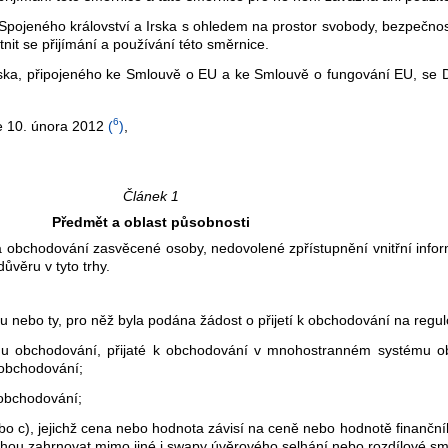
í Spojeného království a Irska s ohledem na prostor svobody, bezpečno
it se přijímání a používání této směrnice.
nska, připojeného ke Smlouvě o EU a ke Smlouvě o fungování EU, se D
6
e 10. února 2012
(
)
,
Článek 1
Předmět a oblast působnosti
a obchodování zasvěcené osoby, nedovolené zpřístupnění vnitřní inform
důvěru v tyto trhy.
hu nebo ty, pro něž byla podána žádost o přijetí k obchodování na regu
u obchodování, přijaté k obchodování v mnohostranném systému o
 obchodování;
obchodování;
nebo c), jejichž cena nebo hodnota závisí na ceně nebo hodnotě finanč
ou zahrnovat mimo jiné i swapy úvěrového selhání nebo rozdílové sm