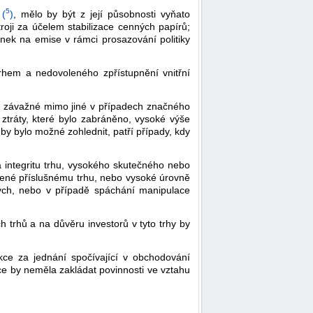
5
(
)
, mělo by být z její působnosti vyňato
ji za účelem stabilizace cenných papírů;
enek na emise v rámci prosazování politiky
rhem a nedovoleného zpřístupnění vnitřní
a závažné mimo jiné v případech značného
ztráty, které bylo zabráněno, vysoké výše
y bylo možné zohlednit, patří případy, kdy
integritu trhu, vysokého skutečného nebo
bené příslušnému trhu, nebo vysoké úrovně
tých, nebo v případě spáchání manipulace
trhů a na důvěru investorů v tyto trhy by
kce za jednání spočívající v obchodování
ce by neměla zakládat povinnosti ve vztahu