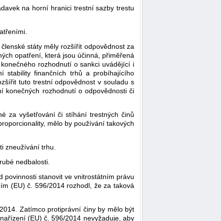
davek na horní hranici trestní sazby trestu
atřeními.
y členské státy měly rozšířit odpovědnost za
iných opatření, která jsou účinná, přiměřená
í konečného rozhodnutí o sankci uvádějící i
stability finančních trhů a probíhajícího
zšířit tuto trestní odpovědnost v souladu s
ní konečných rozhodnutí o odpovědnosti či
é za vyšetřování či stíhání trestných činů
proporcionality, mělo by používání takových
i zneužívání trhu.
rubé nedbalosti.
 povinnosti stanovit ve vnitrostátním právu
ením (EU) č. 596/2014 rozhodl, že za taková
2014. Zatímco protiprávní činy by mělo být
 nařízení (EU) č. 596/2014 nevyžaduje, aby