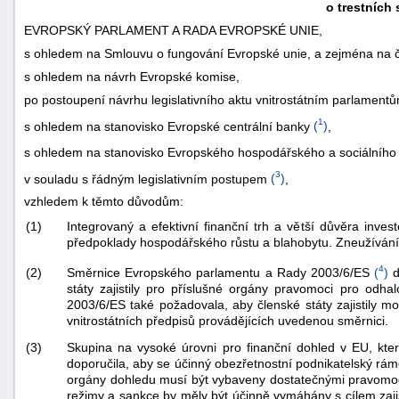
o trestních 
EVROPSKÝ PARLAMENT A RADA EVROPSKÉ UNIE,
s ohledem na Smlouvu o fungování Evropské unie, a zejména na čl.
s ohledem na návrh Evropské komise,
po postoupení návrhu legislativního aktu vnitrostátním parlament
1
s ohledem na stanovisko Evropské centrální banky
(
)
,
s ohledem na stanovisko Evropského hospodářského a sociálního
3
v souladu s řádným legislativním postupem
(
)
,
vzhledem k těmto důvodům:
(1)
Integrovaný a efektivní finanční trh a větší důvěra inve
předpoklady hospodářského růstu a blahobytu. Zneužívání tr
4
Směrnice Evropského parlamentu a Rady 2003/6/ES
(
)
d
(2)
státy zajistily pro příslušné orgány pravomoci pro odha
2003/6/ES také požadovala, aby členské státy zajistily 
vnitrostátních předpisů provádějících uvedenou směrnici.
(3)
Skupina na vysoké úrovni pro finanční dohled v EU, kte
doporučila, aby se účinný obezřetnostní podnikatelský ráme
orgány dohledu musí být vybaveny dostatečnými pravomocem
režimy a sankce by měly být účinně vymáhány s cílem zajis