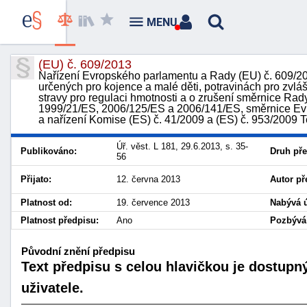
MENU
(EU) č. 609/2013
Nařízení Evropského parlamentu a Rady (EU) č. 609/20
určených pro kojence a malé děti, potravinách pro zvlá
stravy pro regulaci hmotnosti a o zrušení směrnice Ra
1999/21/ES, 2006/125/ES a 2006/141/ES, směrnice E
a nařízení Komise (ES) č. 41/2009 a (ES) č. 953/2009
Úř. věst. L 181, 29.6.2013, s. 35-
Publikováno:
Druh pře
56
Přijato:
12. června 2013
Autor př
Platnost od:
19. července 2013
Nabývá ú
Platnost předpisu:
Ano
Pozbývá 
Původní znění předpisu
Text předpisu s celou hlavičkou je dostupn
uživatele.