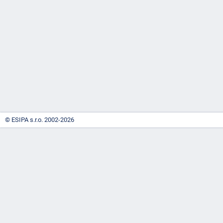
-
náhrady
© ESIPA s.r.o. 2002-2026