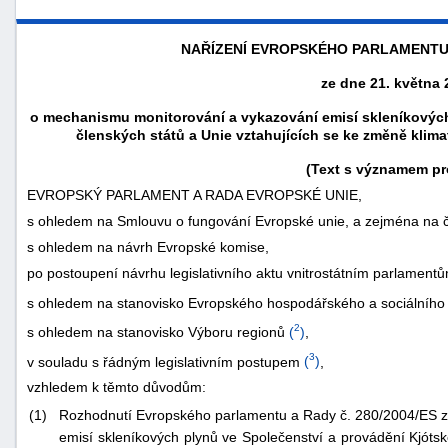
NAŘÍZENÍ EVROPSKÉHO PARLAMENTU A 
ze dne 21. května 
o mechanismu monitorování a vykazování emisí skleníkových
členských států a Unie vztahujících se ke změně klima
(Text s významem pr
EVROPSKÝ PARLAMENT A RADA EVROPSKÉ UNIE,
s ohledem na Smlouvu o fungování Evropské unie, a zejména na čl.
s ohledem na návrh Evropské komise,
po postoupení návrhu legislativního aktu vnitrostátním parlament
náhrady
s ohledem na stanovisko Evropského hospodářského a sociálního
škody
2
s ohledem na stanovisko Výboru regionů
(
)
,
3
v souladu s řádným legislativním postupem
(
)
,
vzhledem k těmto důvodům:
(1)
Rozhodnutí Evropského parlamentu a Rady č. 280/2004/ES 
emisí skleníkových plynů ve Společenství a provádění Kjóts