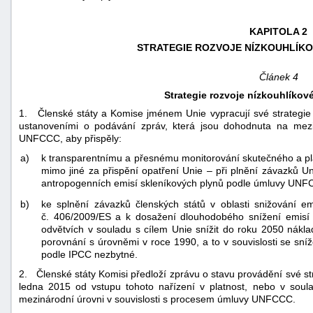
KAPITOLA 2
STRATEGIE ROZVOJE NÍZKOUHLÍK
Článek 4
Strategie rozvoje nízkouhlíko
1. Členské státy a Komise jménem Unie vypracují své strategie 
ustanoveními o podávání zpráv, která jsou dohodnuta na mezi
UNFCCC, aby přispěly:
a)
k transparentnímu a přesnému monitorování skutečného a p
mimo jiné za přispění opatření Unie – při plnění závazků U
antropogenních emisí skleníkových plynů podle úmluvy UNF
b)
ke splnění závazků členských států v oblasti snižování e
č. 406/2009/ES a k dosažení dlouhodobého snížení emisí
odvětvích v souladu s cílem Unie snížit do roku 2050 nák
porovnání s úrovněmi v roce 1990, a to v souvislosti se sníž
podle IPCC nezbytné.
2. Členské státy Komisi předloží zprávu o stavu provádění své st
ledna 2015 od vstupu tohoto nařízení v platnost, nebo v so
mezinárodní úrovni v souvislosti s procesem úmluvy UNFCCC.