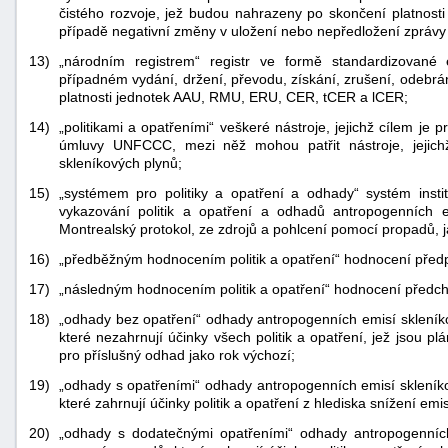
čistého rozvoje, jež budou nahrazeny po skončení platnost
případě negativní změny v uložení nebo nepředložení zprávy
13)
„národním registrem“ registr ve formě standardizované 
případném vydání, držení, převodu, získání, zrušení, odebr
platnosti jednotek AAU, RMU, ERU, CER, tCER a lCER;
14)
„politikami a opatřeními“ veškeré nástroje, jejichž cílem je 
úmluvy UNFCCC, mezi něž mohou patřit nástroje, jejich
skleníkových plynů;
15)
„systémem pro politiky a opatření a odhady“ systém instit
vykazování politik a opatření a odhadů antropogenních 
Montrealský protokol, ze zdrojů a pohlcení pomocí propadů, j
16)
„předběžným hodnocením politik a opatření“ hodnocení předp
17)
„následným hodnocením politik a opatření“ hodnocení předcho
18)
„odhady bez opatření“ odhady antropogenních emisí skleník
které nezahrnují účinky všech politik a opatření, jež jsou 
pro příslušný odhad jako rok výchozí;
19)
„odhady s opatřeními“ odhady antropogenních emisí skleník
které zahrnují účinky politik a opatření z hlediska snížení emi
20)
„odhady s dodatečnými opatřeními“ odhady antropogenních