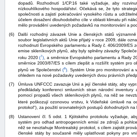
dopadů. Rozhodnutí 1/CP.16 také vyžaduje, aby rozvinut
nízkouhlíkového hospodářství. Očekává se, že tyto strategi
společnosti a zajistí pokračování vysokého růstu a udržiteln
účelem dosažení dlouhodobého cíle v oblasti klimatu při nále
mělo provádění uvedených požadavků na monitorování a pod
(6)
Další rozhodný závazek Unie a členských států významně 
soubor legislativních aktů Unie přijatý v roce 2009, dále ozn
rozhodnutí Evropského parlamentu a Rady č. 406/2009/ES ze 
emise skleníkových plynů, aby byly splněny závazky Společen
-
7
roku 2020
(
)
, a směrnice Evropského parlamentu a Rady 2
náhrady
směrnice 2003/87/ES s cílem zlepšit a rozšířit systém pro
8
plynů ve Společenství
(
)
. Systém Unie pro monitorování a v
ohledem na nové požadavky uvedených dvou právních předp
(7)
Úmluva UNFCCC zavazuje Unii a její členské státy, aby vypra
předkládaly konferenci smluvních stran národní inventury 
pomocí propadů všech skleníkových plynů, na něž se nevzta
které poškozují ozonovou vrstvu, k Vídeňské úmluvě na o
protokol“), za použití srovnatelných postupů dohodnutých na 
(8)
Ustanovení čl. 5 odst. 1 Kjótského protokolu vyžaduje, aby 
systém pro odhad antropogenních emisí ze zdrojů a pohlc
něž se nevztahuje Montrealský protokol, s cílem zajistit prov
členské státy by současně měly uplatňovat pokyny pro vnit