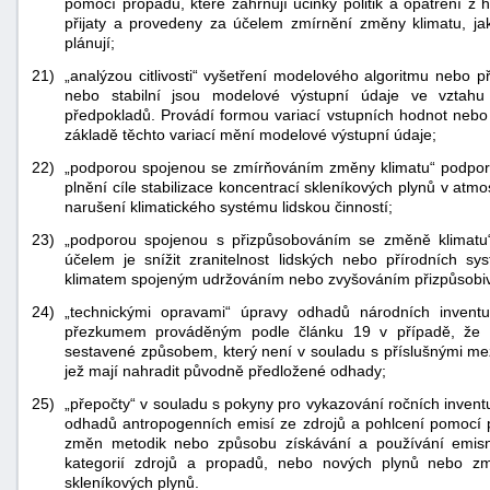
pomocí propadů, které zahrnují účinky politik a opatření z h
přijaty a provedeny za účelem zmírnění změny klimatu, jako
plánují;
21)
„analýzou citlivosti“ vyšetření modelového algoritmu nebo př
nebo stabilní jsou modelové výstupní údaje ve vztah
předpokladů. Provádí formou variací vstupních hodnot nebo 
základě těchto variací mění modelové výstupní údaje;
22)
„podporou spojenou se zmírňováním změny klimatu“ podpora č
plnění cíle stabilizace koncentrací skleníkových plynů v at
narušení klimatického systému lidskou činností;
23)
„podporou spojenou s přizpůsobováním se změně klimatu“ 
účelem je snížit zranitelnost lidských nebo přírodních 
klimatem spojeným udržováním nebo zvyšováním přizpůsobivo
24)
„technickými opravami“ úpravy odhadů národních inventu
přezkumem prováděným podle článku 19 v případě, že p
sestavené způsobem, který není v souladu s příslušnými mez
jež mají nahradit původně předložené odhady;
25)
„přepočty“ v souladu s pokyny pro vykazování ročních inve
odhadů antropogenních emisí ze zdrojů a pohlcení pomocí p
změn metodik nebo způsobu získávání a používání emisní
kategorií zdrojů a propadů, nebo nových plynů nebo zm
skleníkových plynů.