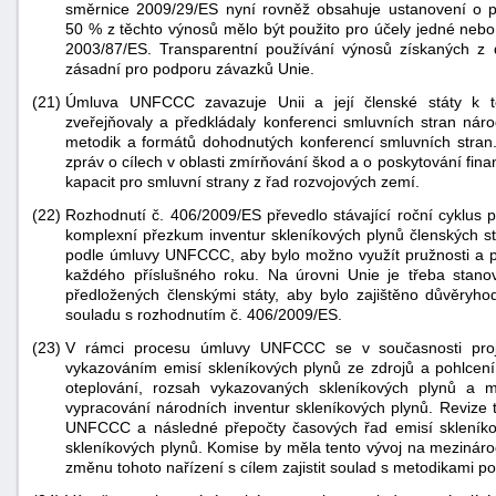
směrnice 2009/29/ES nyní rovněž obsahuje ustanovení o p
50 % z těchto výnosů mělo být použito pro účely jedné nebo 
2003/87/ES. Transparentní používání výnosů získaných z
zásadní pro podporu závazků Unie.
(21)
Úmluva UNFCCC zavazuje Unii a její členské státy k tom
zveřejňovaly a předkládaly konferenci smluvních stran náro
metodik a formátů dohodnutých konferencí smluvních stran
zpráv o cílech v oblasti zmírňování škod a o poskytování fi
kapacit pro smluvní strany z řad rozvojových zemí.
(22)
Rozhodnutí č. 406/2009/ES převedlo stávající roční cyklus 
komplexní přezkum inventur skleníkových plynů členských st
podle úmluvy UNFCCC, aby bylo možno využít pružnosti a po
každého příslušného roku. Na úrovni Unie je třeba stano
předložených členskými státy, aby bylo zajištěno důvěryho
souladu s rozhodnutím č. 406/2009/ES.
(23)
V rámci procesu úmluvy UNFCCC se v současnosti proje
vykazováním emisí skleníkových plynů ze zdrojů a pohlcení
oteplování, rozsah vykazovaných skleníkových plynů a 
vypracování národních inventur skleníkových plynů. Revize
UNFCCC a následné přepočty časových řad emisí skleníko
skleníkových plynů. Komise by měla tento vývoj na mezináro
změnu tohoto nařízení s cílem zajistit soulad s metodikami