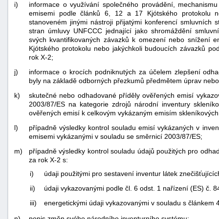
i)
informace o využívání společného provádění, mechanismu
emisemi podle článků 6, 12 a 17 Kjótského protokolu n
stanoveném jinými nástroji přijatými konferencí smluvníc
stran úmluvy UNFCCC jednající jako shromáždění smluvníc
svých kvantifikovaných závazků k omezení nebo snížení e
Kjótského protokolu nebo jakýchkoli budoucích závazků p
rok X-2;
j)
informace o krocích podniknutých za účelem zlepšení odhad
byly na základě odborných přezkumů předmětem úprav nebo
k)
skutečné nebo odhadované příděly ověřených emisí vykazov
2003/87/ES na kategorie zdrojů národní inventury sklení
ověřených emisí k celkovým vykázaným emisím skleníkových pl
l)
případně výsledky kontrol souladu emisí vykázaných v inven
emisemi vykázanými v souladu se směrnicí 2003/87/ES;
m)
případně výsledky kontrol souladu údajů použitých pro odhad
za rok X-2 s:
i)
údaji použitými pro sestavení inventur látek znečišťujíc
ii)
údaji vykazovanými podle čl. 6 odst. 1 nařízení (ES) č. 
iii)
energetickými údaji vykazovanými v souladu s článkem 4
n)
popis změn svého národního inventurního systému;