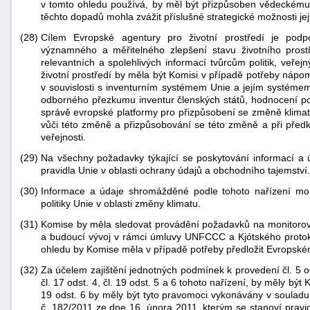
v tomto ohledu používá, by měl být přizpůsoben vědeckém
těchto dopadů mohla zvážit příslušné strategické možnosti jej
(28)
Cílem Evropské agentury pro životní prostředí je pod
významného a měřitelného zlepšení stavu životního prost
relevantních a spolehlivých informací tvůrcům politik, veřej
životní prostředí by měla být Komisi v případě potřeby náp
v souvislosti s inventurním systémem Unie a jejím systémem 
odborného přezkumu inventur členských států, hodnocení pok
správě evropské platformy pro přizpůsobení se změně klimat
vůči této změně a přizpůsobování se této změně a při předkl
veřejnosti.
(29)
Na všechny požadavky týkající se poskytování informací a 
pravidla Unie v oblasti ochrany údajů a obchodního tajemství.
(30)
Informace a údaje shromážděné podle tohoto nařízení mo
politiky Unie v oblasti změny klimatu.
(31)
Komise by měla sledovat provádění požadavků na monitorov
a budoucí vývoj v rámci úmluvy UNFCCC a Kjótského protokol
ohledu by Komise měla v případě potřeby předložit Evropském
(32)
Za účelem zajištění jednotných podmínek k provedení čl. 5 odst.
čl. 17 odst. 4, čl. 19 odst. 5 a 6 tohoto nařízení, by měly bý
19 odst. 6 by měly být tyto pravomoci vykonávány v soulad
č. 182/2011 ze dne 16. února 2011, kterým se stanoví pravi