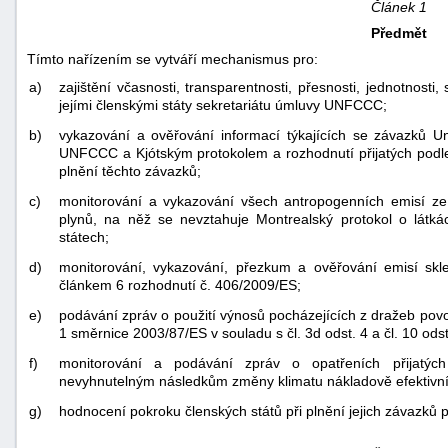
Článek 1
Předmět
Tímto nařízením se vytváří mechanismus pro:
a)
zajištění včasnosti, transparentnosti, přesnosti, jednotnosti
jejími členskými státy sekretariátu úmluvy UNFCCC;
b)
vykazování a ověřování informací týkajících se závazků Un
UNFCCC a Kjótským protokolem a rozhodnutí přijatých podle
plnění těchto závazků;
c)
monitorování a vykazování všech antropogenních emisí ze
plynů, na něž se nevztahuje Montrealský protokol o látká
státech;
d)
monitorování, vykazování, přezkum a ověřování emisí skl
článkem 6 rozhodnutí č. 406/2009/ES;
e)
podávání zpráv o použití výnosů pocházejících z dražeb povol
1 směrnice 2003/87/ES v souladu s čl. 3d odst. 4 a čl. 10 od
f)
monitorování a podávání zpráv o opatřeních přijatýc
nevyhnutelným následkům změny klimatu nákladově efektiv
g)
hodnocení pokroku členských států při plnění jejich závazků 