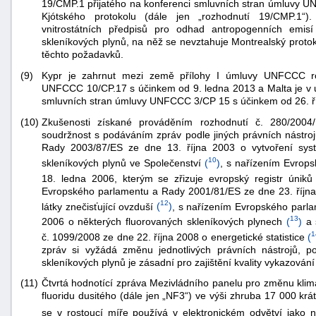
19/CMP.1 přijatého na konferenci smluvních stran úmluvy U
"náhradě
Kjótského protokolu (dále jen „rozhodnutí 19/CMP.1“)
vnitrostátních předpisů pro odhad antropogenních emi
škod"
skleníkových plynů, na něž se nevztahuje Montrealský proto
těchto požadavků.
(9)
Kypr je zahrnut mezi země přílohy I úmluvy UNFCCC ro
UNFCCC 10/CP.17 s účinkem od 9. ledna 2013 a Malta je v 
smluvních stran úmluvy UNFCCC 3/CP 15 s účinkem od 26. ř
(10)
Zkušenosti získané prováděním rozhodnutí č. 280/2004/
soudržnost s podáváním zpráv podle jiných právních nástro
Rady 2003/87/ES ze dne 13. října 2003 o vytvoření sy
10
skleníkových plynů ve Společenství
(
)
, s nařízením Evrop
18. ledna 2006, kterým se zřizuje evropský registr úniků 
Evropského parlamentu a Rady 2001/81/ES ze dne 23. října
12
látky znečisťující ovzduší
(
)
, s nařízením Evropského parl
13
2006 o některých fluorovaných skleníkových plynech
(
)
a 
1
č. 1099/2008 ze dne 22. října 2008 o energetické statistice
(
zpráv si vyžádá změnu jednotlivých právních nástrojů, p
skleníkových plynů je zásadní pro zajištění kvality vykazování
(11)
Čtvrtá hodnotící zpráva Mezivládního panelu pro změnu klima
fluoridu dusitého (dále jen „NF3“) ve výši zhruba 17 000 krát
se v rostoucí míře používá v elektronickém odvětví jako n