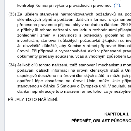
17
kontrolují Komisi při výkonu prováděcích pravomocí
(
)
.
(33)
Za účelem stanovení harmonizovaných požadavků na podá
skleníkových plynů a podávání dalších informací s významem
přenesena pravomoc přijímat akty v souladu s článkem 290 
a přílohy III tohoto nařízení v souladu s rozhodnutími přij
zohlednění změn v souvislosti s potenciály globálního 
inventurám, stanovení důležitých požadavků týkajících se in
Je obzvláště důležité, aby Komise v rámci přípravné činnost
úrovni. Při přípravě a vypracovávání aktů v přenesené prav
dokumenty předány současně, včas a vhodným způsobem E
(34)
Jelikož cílů tohoto nařízení, totiž stanovení mechanismu mo
podávání dalších informací na úrovni členských států a Un
uspokojivě dosaženo na úrovni členských států, a může jich
opatření lépe dosaženo na úrovni Unie, může Unie přijm
stanovenou v článku 5 Smlouvy o Evropské unii. V souladu 
článku nepřekračuje toto nařízení rámec toho, co je nezbytné 
PŘIJALY TOTO NAŘÍZENÍ:
KAPITOLA 1
PŘEDMĚT, OBLAST PŮSOBNOS