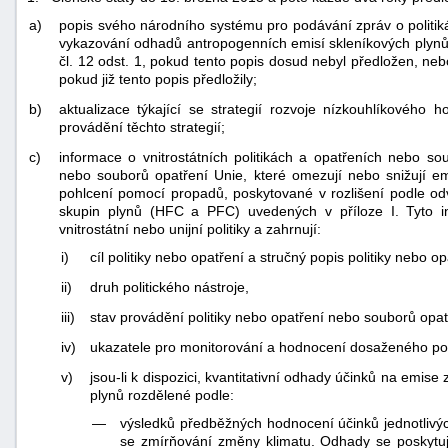
a)
popis svého národního systému pro podávání zpráv o politik
vykazování odhadů antropogenních emisí skleníkových plynů
čl. 12 odst. 1, pokud tento popis dosud nebyl předložen, ne
pokud již tento popis předložily;
b)
aktualizace týkající se strategií rozvoje nízkouhlíkového
provádění těchto strategií;
c)
informace o vnitrostátních politikách a opatřeních nebo so
nebo souborů opatření Unie, které omezují nebo snižují em
pohlcení pomocí propadů, poskytované v rozlišení podle od
skupin plynů (HFC a PFC) uvedených v příloze I. Tyto i
vnitrostátní nebo unijní politiky a zahrnují:
i)
cíl politiky nebo opatření a stručný popis politiky nebo op
ii)
druh politického nástroje,
iii)
stav provádění politiky nebo opatření nebo souborů opat
iv)
ukazatele pro monitorování a hodnocení dosaženého pok
v)
jsou-li k dispozici, kvantitativní odhady účinků na emis
plynů rozdělené podle:
—
výsledků předběžných hodnocení účinků jednotlivých
se zmírňování změny klimatu. Odhady se poskytuj