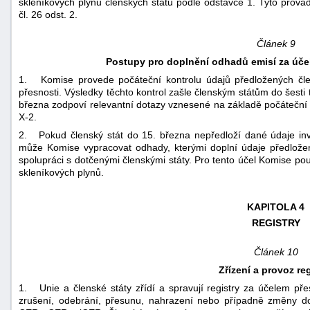
skleníkových plynů členských států podle odstavce 1. Tyto prov
čl. 26 odst. 2.
Článek 9
Postupy pro doplnění odhadů emisí za úče
1. Komise provede počáteční kontrolu údajů předložených člens
přesnosti. Výsledky těchto kontrol zašle členským státům do šesti 
března zodpoví relevantní dotazy vznesené na základě počáteční k
X-2.
2. Pokud členský stát do 15. března nepředloží dané údaje inv
může Komise vypracovat odhady, kterými doplní údaje předložen
spolupráci s dotčenými členskými státy. Pro tento účel Komise pou
skleníkových plynů.
KAPITOLA 4
REGISTRY
Článek 10
Zřízení a provoz re
1. Unie a členské státy zřídí a spravují registry za účelem pře
zrušení, odebrání, přesunu, nahrazení nebo případně změny d