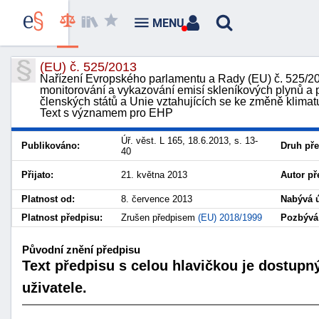
MENU
(EU) č. 525/2013
Nařízení Evropského parlamentu a Rady (EU) č. 525/2
monitorování a vykazování emisí skleníkových plynů a 
členských států a Unie vztahujících se ke změně klimat
Text s významem pro EHP
Úř. věst. L 165, 18.6.2013, s. 13-
Publikováno:
Druh pře
40
Přijato:
21. května 2013
Autor př
Platnost od:
8. července 2013
Nabývá ú
Platnost předpisu:
Zrušen předpisem
(EU) 2018/1999
Pozbývá 
Původní znění předpisu
Text předpisu s celou hlavičkou je dostupn
uživatele.