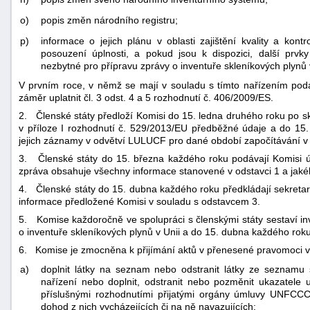
o)
popis změn národního registru;
p)
informace o jejich plánu v oblasti zajištění kvality a kont
posouzení úplnosti, a pokud jsou k dispozici, další prvk
nezbytné pro přípravu zprávy o inventuře skleníkových plynů v
V prvním roce, v němž se mají v souladu s tímto nařízením podá
záměr uplatnit čl. 3 odst. 4 a 5 rozhodnutí č. 406/2009/ES.
2. Členské státy předloží Komisi do 15. ledna druhého roku po 
v příloze I rozhodnutí č. 529/2013/EU předběžné údaje a do 15
jejich záznamy v odvětví LULUCF pro dané období započítávání v 
3. Členské státy do 15. března každého roku podávají Komisi úp
zpráva obsahuje všechny informace stanovené v odstavci 1 a jakék
4. Členské státy do 15. dubna každého roku předkládají sekreta
informace předložené Komisi v souladu s odstavcem 3.
5. Komise každoročně ve spolupráci s členskými státy sestaví inv
o inventuře skleníkových plynů v Unii a do 15. dubna každého rok
6. Komise je zmocněna k přijímání aktů v přenesené pravomoci v
a)
doplnit látky na seznam nebo odstranit látky ze seznamu 
nařízení nebo doplnit, odstranit nebo pozměnit ukazatele u
příslušnými rozhodnutími přijatými orgány úmluvy UNFCC
dohod z nich vycházejících či na ně navazujících;