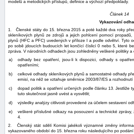
modelů a metodických přístupů, definice a výchozí předpoklady.
Článek 14
Vykazování odh
1. Členské státy do 15. března 2015 a poté každé dva roky pře
skleníkových plynů ze zdrojů a jejich pohlcení pomocí propadů,
plynů (HFC a PFC) uvedených v příloze I a podle odvětví. Tyto od
po sobě jdoucích budoucích let končící číslicí 0 nebo 5, které b
zpráva. V národních odhadech jsou zohledněny veškeré politiky a op
a)
odhady bez opatření, jsou-li k dispozici, odhady s opatřen
opatřeními;
b)
celkové odhady skleníkových plynů a samostatné odhady pře
emisí, na něž se vztahuje směrnice 2003/87/ES a rozhodnutí
c)
dopad politik a opatření určených podle článku 13. Jestliže ty
tuto skutečnost jasně uvést a vysvětlit;
d)
výsledky analýzy citlivosti provedené za účelem sestavení od
e)
veškeré příslušné odkazy na posouzení a technické zprávy, 
4.
2. Členský stát sdělí Komisi jakékoli významné změny informa
vykazovaného období do 15. března roku následujícího po podání