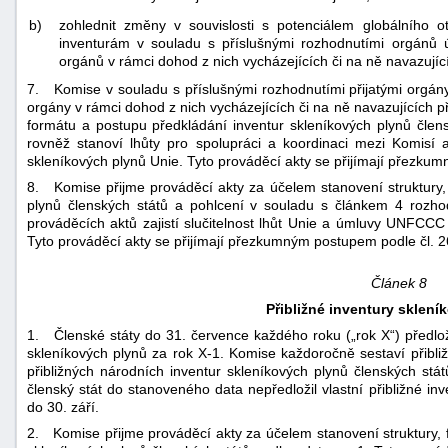
b)
zohlednit změny v souvislosti s potenciálem globálního
inventurám v souladu s příslušnými rozhodnutími orgán
orgánů v rámci dohod z nich vycházejících či na ně navazujíc
7. Komise v souladu s příslušnými rozhodnutími přijatými org
orgány v rámci dohod z nich vycházejících či na ně navazujících p
formátu a postupu předkládání inventur skleníkových plynů člen
rovněž stanoví lhůty pro spolupráci a koordinaci mezi Komisí a
skleníkových plynů Unie. Tyto prováděcí akty se přijímají přezkum
8. Komise přijme prováděcí akty za účelem stanovení struktury,
plynů členských států a pohlcení v souladu s článkem 4 rozhod
prováděcích aktů zajistí slučitelnost lhůt Unie a úmluvy UNFCC
Tyto prováděcí akty se přijímají přezkumným postupem podle čl. 26
Článek 8
Přibližné inventury sklení
1. Členské státy do 31. července každého roku („rok X“) předlo
skleníkových plynů za rok X-1. Komise každoročně sestaví přibliž
přibližných národních inventur skleníkových plynů členských st
členský stát do stanoveného data nepředložil vlastní přibližné in
do 30. září.
2. Komise přijme prováděcí akty za účelem stanovení struktury, f