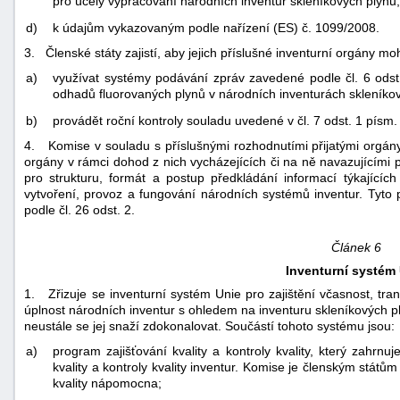
pro účely vypracování národních inventur skleníkových plynů;
d)
k údajům vykazovaným podle nařízení (ES) č. 1099/2008.
3. Členské státy zajistí, aby jejich příslušné inventurní orgány mo
a)
využívat systémy podávání zpráv zavedené podle čl. 6 odst
odhadů fluorovaných plynů v národních inventurách skleníko
b)
provádět roční kontroly souladu uvedené v čl. 7 odst. 1 písm. 
4. Komise v souladu s příslušnými rozhodnutími přijatými org
orgány v rámci dohod z nich vycházejících či na ně navazujícími 
pro strukturu, formát a postup předkládání informací týkající
vytvoření, provoz a fungování národních systémů inventur. Tyto
podle čl. 26 odst. 2.
Článek 6
Inventurní systém
1. Zřizuje se inventurní systém Unie pro zajištění včasnost, tran
úplnost národních inventur s ohledem na inventuru skleníkových p
neustále se jej snaží zdokonalovat. Součástí tohoto systému jsou:
a)
program zajišťování kvality a kontroly kvality, který zahrnuj
kvality a kontroly kvality inventur. Komise je členským státům
kvality nápomocna;