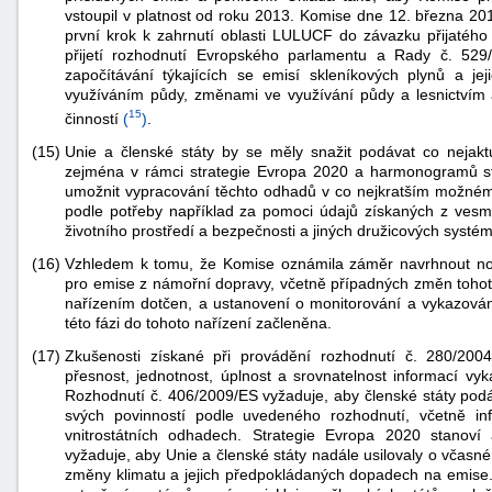
vstoupil v platnost od roku 2013. Komise dne 12. března 2
první krok k zahrnutí oblasti LULUCF do závazku přijatého U
přijetí rozhodnutí Evropského parlamentu a Rady č. 52
započítávání týkajících se emisí skleníkových plynů a jej
využíváním půdy, změnami ve využívání půdy a lesnictvím a
15
činností
(
)
.
(15)
Unie a členské státy by se měly snažit podávat co nejaktu
zejména v rámci strategie Evropa 2020 a harmonogramů sta
umožnit vypracování těchto odhadů v co nejkratším možném č
podle potřeby například za pomoci údajů získaných z vesmí
životního prostředí a bezpečnosti a jiných družicových systé
(16)
Vzhledem k tomu, že Komise oznámila záměr navrhnout no
pro emise z námořní dopravy, včetně případných změn tohoto
nařízením dotčen, a ustanovení o monitorování a vykazován
této fázi do tohoto nařízení začleněna.
(17)
Zkušenosti získané při provádění rozhodnutí č. 280/2004
přesnost, jednotnost, úplnost a srovnatelnost informací vy
Rozhodnutí č. 406/2009/ES vyžaduje, aby členské státy pod
svých povinností podle uvedeného rozhodnutí, včetně info
vnitrostátních odhadech. Strategie Evropa 2020 stanoví 
vyžaduje, aby Unie a členské státy nadále usilovaly o včasné
změny klimatu a jejich předpokládaných dopadech na emise.