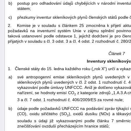
b)
postup pro odhadování údajů chybějících v národní invent
státem;
c)
přezkumy inventur skleníkových plynů členských států podle 
2. Komise je v souladu s článkem 25 zmocněna k přijetí aktu 
požadavků na inventurní systém Unie v zájmu splnění povinno
taková ustanovení podle odstavce 1, jejichž dodržení je pro člen
přijatých v souladu s čl. 3 odst. 3 a čl. 4 odst. 2 rozhodnutí č. 280
Článek 7
Inventury skleníkový
1. Členské státy do 15. ledna každého roku („rok X“) určí a vykazu
a)
své antropogenní emise skleníkových plynů uvedených v 
skleníkových plynů uvedených v čl. 2 odst. 1 rozhodnutí č.
vykazování podle úmluvy UNFCCC. Aniž je dotčeno vykazování
nařízení, se hodnoty emisí CO
z kategorie zdrojů „1.A.3.A ci
2
3 a čl. 7 odst. 1 rozhodnutí č. 406/2009/ES za rovné nule;
b)
údaje podle požadavků UNFCCC na podávání zpráv týkající s
(CO), oxidu siřičitého (SO
), oxidů dusíku (NOx) a těkavýc
2
souladu s údaji již vykazovanými podle článku 7 směr
znečišťování ovzduší přecházejícím hranice států;