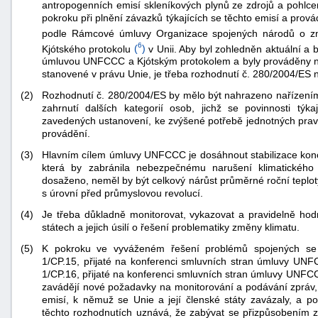
antropogenních emisí skleníkových plynů ze zdrojů a pohlc
pokroku při plnění závazků týkajících se těchto emisí a pro
podle Rámcové úmluvy Organizace spojených národů o z
6
Kjótského protokolu
(
)
v Unii. Aby byl zohledněn aktuální a 
úmluvou UNFCCC a Kjótským protokolem a byly prováděny n
stanovené v právu Unie, je třeba rozhodnutí č. 280/2004/ES n
(2)
Rozhodnutí č. 280/2004/ES by mělo být nahrazeno nařízením 
zahrnutí dalších kategorií osob, jichž se povinnosti tý
zavedených ustanovení, ke zvýšené potřebě jednotných pravid
provádění.
(3)
Hlavním cílem úmluvy UNFCCC je dosáhnout stabilizace konce
která by zabránila nebezpečnému narušení klimatického 
dosaženo, neměl by být celkový nárůst průměrné roční teplo
s úrovní před průmyslovou revolucí.
(4)
Je třeba důkladně monitorovat, vykazovat a pravidelně hodn
státech a jejich úsilí o řešení problematiky změny klimatu.
+náhrady
(5)
K pokroku ve vyváženém řešení problémů spojených se 
1/CP.15, přijaté na konferenci smluvních stran úmluvy UNFC
1/CP.16, přijaté na konferenci smluvních stran úmluvy UNFCC
zavádějí nové požadavky na monitorování a podávání zpráv, k
emisí, k němuž se Unie a její členské státy zavázaly, a 
těchto rozhodnutích uznává, že zabývat se přizpůsobením z