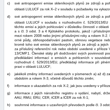
c)
své antropogenní emise skleníkových plynů ze zdrojů a po
oblasti LULUCF za rok X–2 v souladu s požadavky na vyka
d)
své antropogenní emise skleníkových plynů ze zdrojů a po
oblasti LULUCF v souladu s rozhodnutím č. 529/2013/EU 
těchto emisí a jejich pohlcování v důsledku činností v obla
a s čl. 3 odst. 3 a 4 Kjótského protokolu, jakož i příslušn
mezi rokem 2008 nebo jinými příslušnými roky a rokem X-2. 
orné půdy, obhospodařování pastvin, obnovu vegetace ne
kromě toho své emise skleníkových plynů ze zdrojů a jejich
za příslušný referenční rok nebo období uvedené v příloze 
13/CMP.1. Členské státy při dodržování svých povinností po
předkládání informací o emisích a pohlceních v souvislost
rozhodnutí č. 529/2013/EU, předkládají informace při pln
praxi v oblasti LULUCF;
e)
jakékoli změny informací uvedených v písmenech a) až d) z
obdobím a rokem X-3, včetně důvodů těchto změn;
f)
informace o ukazatelích za rok X-2, jak jsou uvedeny v příloze 
g)
informace z jejich národního registru o vydání, nabytí, drž
AAU, RMU, ERU, CER, tCER a lCER za rok X-1;
h)
souhrnné informace o uzavřených převodech podle čl. 3 odst.