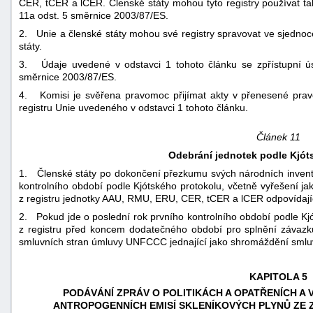
CER, tCER a lCER. Členské státy mohou tyto registry používat ta
11a odst. 5 směrnice 2003/87/ES.
2. Unie a členské státy mohou své registry spravovat ve sjedno
státy.
3. Údaje uvedené v odstavci 1 tohoto článku se zpřístupní 
směrnice 2003/87/ES.
4. Komisi je svěřena pravomoc přijímat akty v přenesené prav
registru Unie uvedeného v odstavci 1 tohoto článku.
Článek 11
Odebrání jednotek podle Kjót
1. Členské státy po dokončení přezkumu svých národních inventu
kontrolního období podle Kjótského protokolu, včetně vyřešení j
z registru jednotky AAU, RMU, ERU, CER, tCER a lCER odpovídajíc
2. Pokud jde o poslední rok prvního kontrolního období podle Kjó
z registru před koncem dodatečného období pro splnění závazk
smluvních stran úmluvy UNFCCC jednající jako shromáždění smluv
KAPITOLA 5
PODÁVÁNÍ ZPRÁV O POLITIKÁCH A OPATŘENÍCH A
ANTROPOGENNÍCH EMISÍ SKLENÍKOVÝCH PLYNŮ ZE 