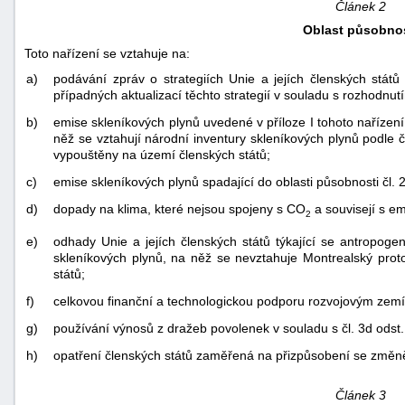
Článek 2
Oblast působnos
Toto nařízení se vztahuje na:
a)
podávání zpráv o strategiích Unie a jejích členských států
případných aktualizací těchto strategií v souladu s rozhodnut
b)
emise skleníkových plynů uvedené v příloze I tohoto nařízen
něž se vztahují národní inventury skleníkových plynů podle 
vypouštěny na území členských států;
c)
emise skleníkových plynů spadající do oblasti působnosti čl. 
d)
dopady na klima, které nejsou spojeny s CO
a souvisejí s emi
2
e)
odhady Unie a jejích členských států týkající se antropog
skleníkových plynů, na něž se nevztahuje Montrealský protok
států;
f)
celkovou finanční a technologickou podporu rozvojovým ze
g)
používání výnosů z dražeb povolenek v souladu s čl. 3d odst.
h)
opatření členských států zaměřená na přizpůsobení se změně
Článek 3