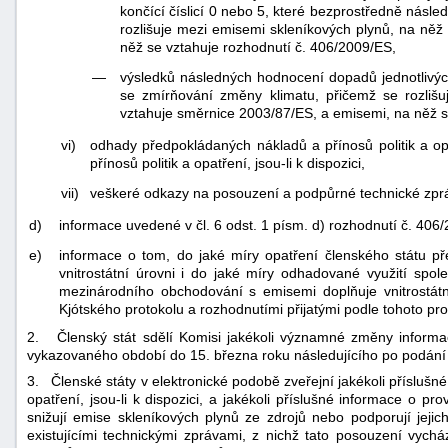
končící číslicí 0 nebo 5, které bezprostředně násle
rozlišuje mezi emisemi skleníkových plynů, na ně
něž se vztahuje rozhodnutí č. 406/2009/ES,
—
výsledků následných hodnocení dopadů jednotlivých 
se zmírňování změny klimatu, přičemž se rozliš
vztahuje směrnice 2003/87/ES, a emisemi, na něž s
vi)
odhady předpokládaných nákladů a přínosů politik a o
přínosů politik a opatření, jsou-li k dispozici,
vii)
veškeré odkazy na posouzení a podpůrné technické zprávy
d)
informace uvedené v čl. 6 odst. 1 písm. d) rozhodnutí č. 406
e)
informace o tom, do jaké míry opatření členského státu př
vnitrostátní úrovni i do jaké míry odhadované využití spo
mezinárodního obchodování s emisemi doplňuje vnitrostátn
Kjótského protokolu a rozhodnutími přijatými podle tohoto pro
2. Členský stát sdělí Komisi jakékoli významné změny informa
vykazovaného období do 15. března roku následujícího po podání
3. Členské státy v elektronické podobě zveřejní jakékoli příslušné
opatření, jsou-li k dispozici, a jakékoli příslušné informace o pr
snižují emise skleníkových plynů ze zdrojů nebo podporují jeji
existujícími technickými zprávami, z nichž tato posouzení vycház