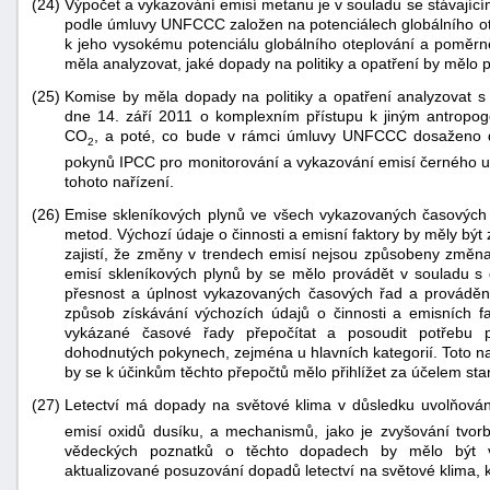
(24)
Výpočet a vykazování emisí metanu je v souladu se stávající
podle úmluvy UNFCCC založen na potenciálech globálního ot
k jeho vysokému potenciálu globálního oteplování a poměrn
měla analyzovat, jaké dopady na politiky a opatření by mělo p
(25)
Komise by měla dopady na politiky a opatření analyzovat
dne 14. září 2011 o komplexním přístupu k jiným antropog
CO
, a poté, co bude v rámci úmluvy UNFCCC dosaženo 
2
pokynů IPCC pro monitorování a vykazování emisí černého uhl
tohoto nařízení.
(26)
Emise skleníkových plynů ve všech vykazovaných časových
metod. Výchozí údaje o činnosti a emisní faktory by měly bý
zajistí, že změny v trendech emisí nejsou způsobeny změ
emisí skleníkových plynů by se mělo provádět v souladu s 
přesnost a úplnost vykazovaných časových řad a provádě
způsob získávání výchozích údajů o činnosti a emisních fa
vykázané časové řady přepočítat a posoudit potřebu 
dohodnutých pokynech, zejména u hlavních kategorií. Toto na
by se k účinkům těchto přepočtů mělo přihlížet za účelem sta
(27)
Letectví má dopady na světové klima v důsledku uvolňová
emisí oxidů dusíku, a mechanismů, jako je zvyšování tvorb
vědeckých poznatků o těchto dopadech by mělo být v 
aktualizované posuzování dopadů letectví na světové klima, 