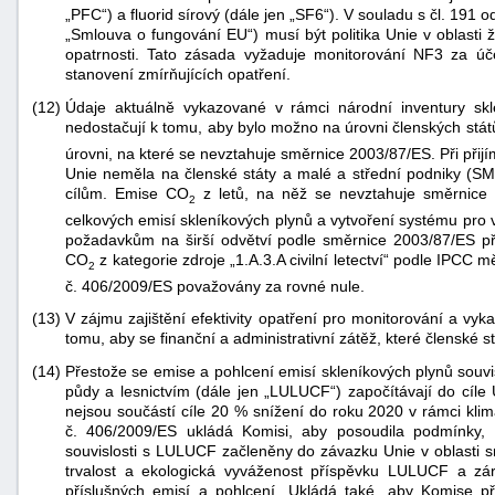
„PFC“) a fluorid sírový (dále jen „SF6“). V souladu s čl. 191
„Smlouva o fungování EU“) musí být politika Unie v oblasti
opatrnosti. Tato zásada vyžaduje monitorování NF3 za úč
stanovení zmírňujících opatření.
(12)
Údaje aktuálně vykazované v rámci národní inventury skl
nedostačují k tomu, aby bylo možno na úrovni členských stát
úrovni, na které se nevztahuje směrnice 2003/87/ES. Při při
Unie neměla na členské státy a malé a střední podniky (SM
cílům. Emise CO
z letů, na něž se nevztahuje směrnice 
2
celkových emisí skleníkových plynů a vytvoření systému pro 
požadavkům na širší odvětví podle směrnice 2003/87/ES p
CO
z kategorie zdroje „1.A.3.A civilní letectví“ podle IPCC m
2
č. 406/2009/ES považovány za rovné nule.
(13)
V zájmu zajištění efektivity opatření pro monitorování a vyk
tomu, aby se finanční a administrativní zátěž, které členské stá
(14)
Přestože se emise a pohlcení emisí skleníkových plynů souv
půdy a lesnictvím (dále jen „LULUCF“) započítávají do cíle 
nejsou součástí cíle 20 % snížení do roku 2020 v rámci klim
č. 406/2009/ES ukládá Komisi, aby posoudila podmínky, 
souvislosti s LULUCF začleněny do závazku Unie v oblasti sn
trvalost a ekologická vyváženost příspěvku LULUCF a zá
příslušných emisí a pohlcení. Ukládá také, aby Komise pří