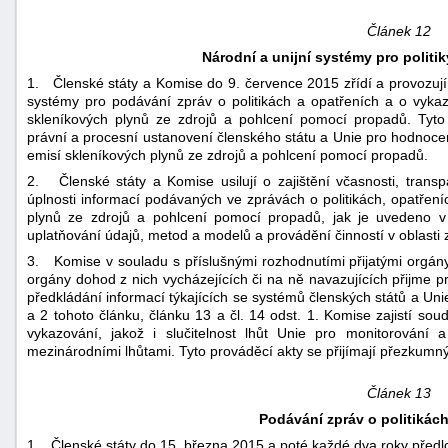
Článek 12
Národní a unijní systémy pro politi
1. Členské státy a Komise do 9. července 2015 zřídí a provozují 
systémy pro podávání zpráv o politikách a opatřeních a o vyka
skleníkových plynů ze zdrojů a pohlcení pomocí propadů. Tyto s
právní a procesní ustanovení členského státu a Unie pro hodnoce
emisí skleníkových plynů ze zdrojů a pohlcení pomocí propadů.
2. Členské státy a Komise usilují o zajištění včasnosti, transpar
úplnosti informací podávaných ve zprávách o politikách, opatře
plynů ze zdrojů a pohlcení pomocí propadů, jak je uvedeno v
uplatňování údajů, metod a modelů a provádění činností v oblasti zaji
3. Komise v souladu s příslušnými rozhodnutími přijatými org
orgány dohod z nich vycházejících či na ně navazujících přijme p
předkládání informací týkajících se systémů členských států a Uni
a 2 tohoto článku, článku 13 a čl. 14 odst. 1. Komise zajistí 
vykazování, jakož i slučitelnost lhůt Unie pro monitorování 
mezinárodními lhůtami. Tyto prováděcí akty se přijímají přezkumn
Článek 13
Podávání zpráv o politikách
1. Členské státy do 15. března 2015 a poté každé dva roky předlo