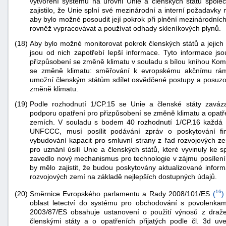
vytvoření systémů na úrovni Unie a členských států spole
zajistilo, že Unie splní své mezinárodní a interní požadavk
aby bylo možné posoudit její pokrok při plnění mezinárodníc
rovněž vypracovávat a používat odhady skleníkových plynů.
(18)
Aby bylo možné monitorovat pokrok členských států a jejich 
jsou od nich zapotřebí lepší informace. Tyto informace js
přizpůsobení se změně klimatu v souladu s bílou knihou Ko
se změně klimatu: směřování k evropskému akčnímu rámc
umožní členským státům sdílet osvědčené postupy a posuzova
změně klimatu.
(19)
Podle rozhodnutí 1/CP.15 se Unie a členské státy zaváz
podporu opatření pro přizpůsobení se změně klimatu a opatř
zemích. V souladu s bodem 40 rozhodnutí 1/CP.16 každá r
UNFCCC, musí posílit podávání zpráv o poskytování fi
vybudování kapacit pro smluvní strany z řad rozvojových 
pro uznání úsilí Unie a členských států, které vyvinuly ke
zavedlo nový mechanismus pro technologie v zájmu posílení 
by mělo zajistit, že budou poskytovány aktualizované inform
rozvojových zemí na základě nejlepších dostupných údajů.
16
Směrnice Evropského parlamentu a Rady 2008/101/ES
(
)
(20)
oblast letectví do systému pro obchodování s povolenkam
2003/87/ES obsahuje ustanovení o použití výnosů z draž
členskými státy a o opatřeních přijatých podle čl. 3d 