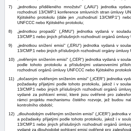
7)
„jednotkou přiděleného množství“ („AAU“) jednotka vydan
rozhodnutí 13/CMP.1 konference smluvních stran úmluvy UN
Kjótského protokolu (dále jen „rozhodnutí 13/CMP.1“) neb
UNFCCC nebo Kjótského protokolu;
8)
„jednotkou propadů“ („RMU“) jednotka vydaná v souladu 
13/CMP.1 nebo jiných příslušných rozhodnutí orgánů úmluv
9)
„jednotkou snížení emisí“ („ERU“) jednotka vydaná v soula
13/CMP.1 nebo jiných příslušných rozhodnutí orgány úmluvy
10)
„ověřeným snížením emisí“ („CER“) jednotka vydaná v soula
podle tohoto protokolu a příslušnými ustanoveními přílo
rozhodnutí orgánů úmluvy UNFCCC nebo Kjótského protokol
11)
„dočasným ověřeným snížením emisí“ („tCER“) jednotka vyda
požadavky přijatými podle tohoto protokolu, jakož i v soul
13/CMP.1 nebo jiných příslušných rozhodnutí orgánů úmluv
vydané za pohlcení emisí, které jsou ověřené pro zalesň
rámci projektu mechanismu čistého rozvoje, jež budou na
kontrolního období;
12)
„dlouhodobým ověřeným snížením emisí“ („lCER“) jednotka v
a požadavky přijatými podle tohoto protokolu, jakož i v sou
13/CMP.1 nebo jiných příslušných rozhodnutí orgánů úmluv
vydané za dlouhodobé pohlcení emisí ověřené pro zalesňová