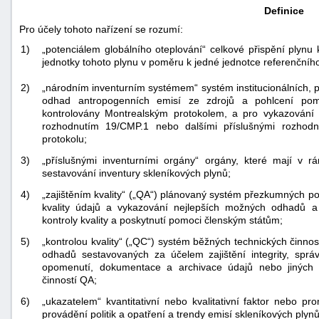
Definice
Pro účely tohoto nařízení se rozumí:
1)
„potenciálem globálního oteplování“ celkové přispění plynu
jednotky tohoto plynu v poměru k jedné jednotce referenčníh
2)
„národním inventurním systémem“ systém institucionálních, p
odhad antropogenních emisí ze zdrojů a pohlcení pomo
kontrolovány Montrealským protokolem, a pro vykazování 
rozhodnutím 19/CMP.1 nebo dalšími příslušnými rozho
protokolu;
3)
„příslušnými inventurními orgány“ orgány, které mají v r
sestavování inventury skleníkových plynů;
4)
„zajištěním kvality“ („QA“) plánovaný systém přezkumných post
kvality údajů a vykazování nejlepších možných odhadů a
kontroly kvality a poskytnutí pomoci členským státům;
5)
„kontrolou kvality“ („QC“) systém běžných technických činnos
odhadů sestavovaných za účelem zajištění integrity, správ
opomenutí, dokumentace a archivace údajů nebo jiných
činností QA;
6)
„ukazatelem“ kvantitativní nebo kvalitativní faktor nebo p
provádění politik a opatření a trendy emisí skleníkových plynů